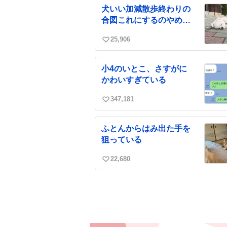
ね
犬いい加減散歩終わりの
数
合図これにするのやめて
ほしい
25,906
い
い
ね
小4のいとこ、さすがに
数
かわいすぎている
347,181
い
い
ね
ふとんからはみ出た手を
数
狙っている
22,680
い
い
ね
数