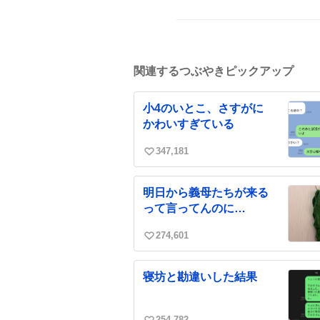
関連するつぶやきピックアップ
小4のいとこ、さすがに
かわいすぎている
347,181
い
い
ね
明日から義母たちが来る
数
って言ってんのに…
274,601
い
い
ね
寝坊と勘違いした結果
数
254,782