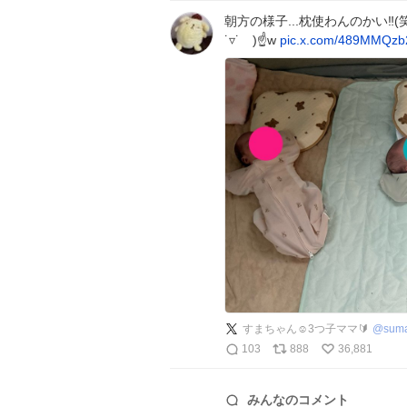
朝方の様子...枕使わんのかい‼
˙▿˙ )☝w
pic.x.com/489MMQzb
すまちゃん☺︎3つ子ママ🔰
@
sum
103
888
36,881
みんなのコメント