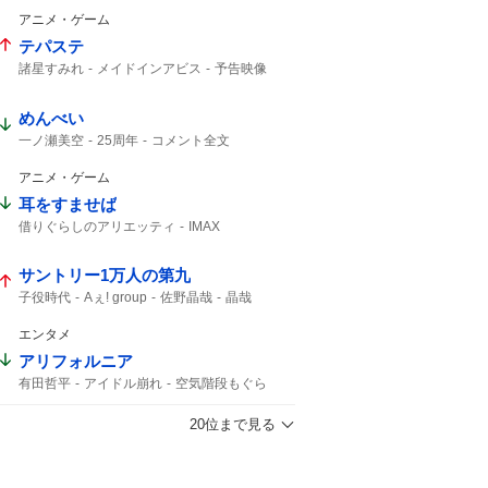
真骨彫
アニメ・ゲーム
テパステ
諸星すみれ
メイドインアビス
予告映像
新キャスト
めんべい
一ノ瀬美空
25周年
コメント全文
アニメ・ゲーム
耳をすませば
借りぐらしのアリエッティ
IMAX
アリエッティ
サントリー1万人の第九
子役時代
Aぇ! group
佐野晶哉
晶哉
エンタメ
アリフォルニア
有田哲平
アイドル崩れ
空気階段もぐら
第2話
第3話
20位まで見る