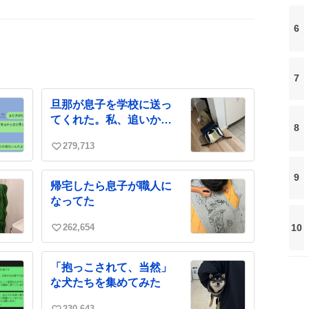
6
7
旦那が息子を学校に送っ
てくれた。私、追いかけ
8
るね
279,713
い
い
9
ね
帰宅したら息子が職人に
数
なってた
10
262,654
い
い
ね
「抱っこされて、当然」
数
な犬たちを集めてみた
230,643