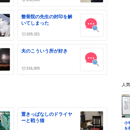
い
い
ね
整骨院の先生の封印を解
数
いてしまった
229,321
い
い
ね
夫のこういう所が好き
数
216,005
い
い
ね
人
数
置きっぱなしのドライヤ
ーと戦う猫
小
を