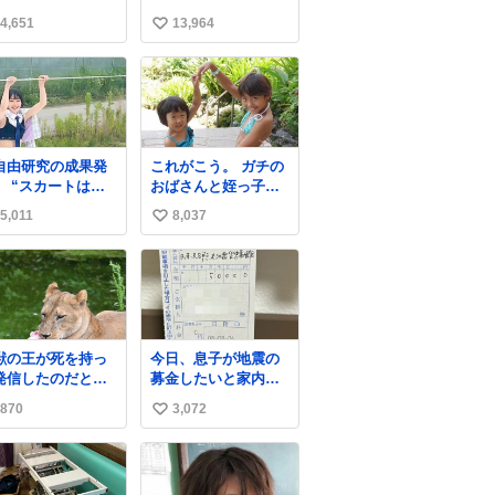
あった。これより
り始める時期やね
4,651
13,964
い
像度が高い動画な
かも。今まで見た
い
で一番正確。
ね
数
自由研究の成果発
これがこう。 ガチの
】 “スカートは回
おばさんと姪っ子で
によって広がる
す。 （身長抜かされ
5,011
8,037
い
、岡澤恋によって
ててしぬ笑） #ヤツ
70°までなら広がら
ルギ12 #家族でヒロ
い
に回転が可能なこ
イン
ね
が証明された！”
数
獣の王が死を持っ
今日、息子が地震の
発信したのだと思
募金したいと家内と
郵便局に行ったみた
870
3,072
い
い日本の夏 どうか
いです。おもちゃと
急に飼育の環境を
か買う選択肢もあっ
い
直して 動物の命を
たと思うけど、自分
ね
ってください…と
で貯めてた2万円を役
数