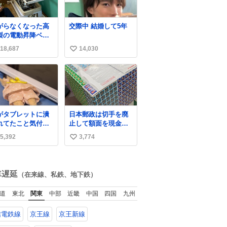
療中のライオンが
に立てて欲しい、み
かりますように す
んなも元気になって
ての動物の命が護
欲しいと。家内も一
がらなくなった高
交際中 結婚して5年
れますように
緒に募金したので、
製の電動昇降ベッ
26.7.3📷多摩動物
自分も何かできたら
ーから
園にて 残念ながら
なぁと思いました。
18,687
14,030
い
、完全に見放され
体の識別は出来ま
ですが、 見事に
い
ん
5歳の父が治しまし
ね
父は、ト
数
タカローラのボデ
をオート生産す
、工業ロボットの
がタブレットに潰
日本郵政は切手を廃
作者なんですが、
れてたこと気付か
止して額面を現金で
が電動ベットの配
かった。 旦那だけ
払い戻せ2026 #日本
をハンダで修理し
5,392
3,774
い
娘の波長を感じ取
郵政
いる横で、
るから声出せずと
@JapanPostHD_PR
い
SOSが伝わったら
ね
い。 急いで旦那が
数
車遅延
（在来線、私鉄、地下鉄）
出して、泣きじゃ
る娘に自分も謝っ
道
東北
関東
中部
近畿
中国
四国
九州
抱きしめようとし
ら、ビンタされて
信電鉄線
京王線
京王新線
まった。3回ほど。
さい手だけど、地