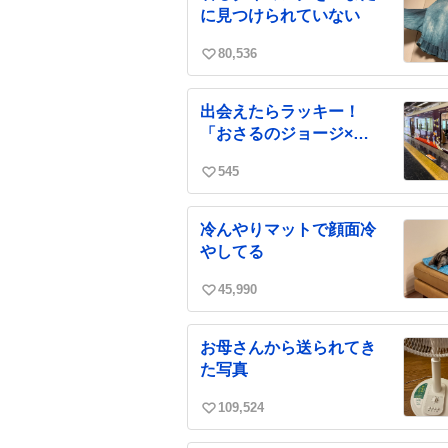
数
に見つけられていない
80,536
い
い
ね
出会えたらラッキー！
数
「おさるのジョージ×阪
急電車」
545
い
い
ね
冷んやりマットで顔面冷
数
やしてる
45,990
い
い
ね
お母さんから送られてき
数
た写真
109,524
い
い