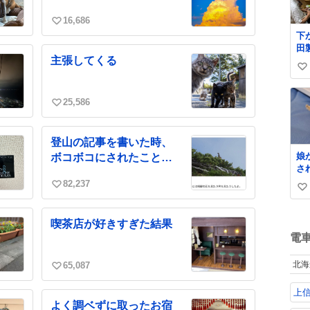
治
助
16,686
い
べ
下
ら
い
田
20
ね
主張してくる
ト。 メーカ
公
数
い
は
個
たん
い
せ
8
ね
25,586
い
た。 うちの
数
い
ヨ
ね
ィ
登山の記事を書いた時、
る
数
娘
ボコボコにされたことが
製
さ
あります
父
な
82,237
線
い
い
は
て
い
れ
い
ね
も
ね
喫茶店が好きすぎた結果
数
し
数
電
救
く
北海
65,087
て
い
た
い
上
し
ね
よく調ベずに取ったお宿
小