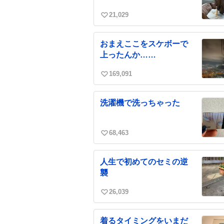
21,029
い
い
ね
おまえここをスケボーで
数
上ったんか……
169,091
い
い
ね
洗濯機で洗っちゃった
数
68,463
い
い
ね
人生で初めてのセミの逆
数
襲
26,039
い
い
ね
着るタイミングをいまだ