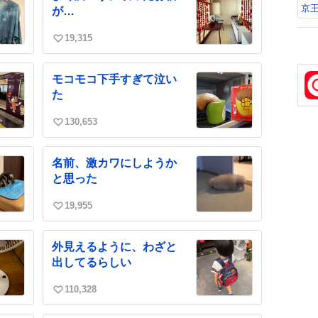
数
味
京
が…
娘
て
19,315
い
い
ね
モコモコ下手すぎて泣い
数
た
130,653
い
い
ね
名前、激カワにしようか
数
と思った
19,955
い
い
ね
外見えるように、わざと
数
出してるらしい
110,328
い
い