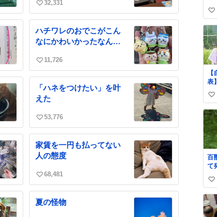
32,331
画
い
い
解
い
い
い
ね
ハチワレのおでこがこん
中
数
ね
なにかわいかったなんて
数
ッ
11,726
い
【
い
表
ね
「ハネをつけたい」を叶
転
数
えた
い
が
2
い
ず
53,776
ね
い
と
数
い
ね
家賃を一円も払ってない
数
人の態度
百
て
68,481
う 高温多湿が尋常で
い
い
な
い
早
い
ね
見
夏の怪物
ね
数
護
数