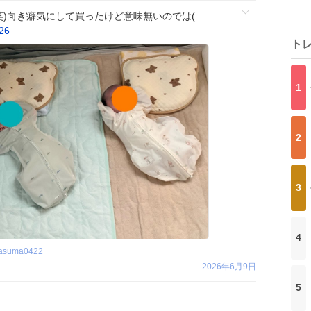
️(笑)向き癖気にして買ったけど意味無いのでは(
26
ト
1
2
3
4
asuma0422
2026年6月9日
5