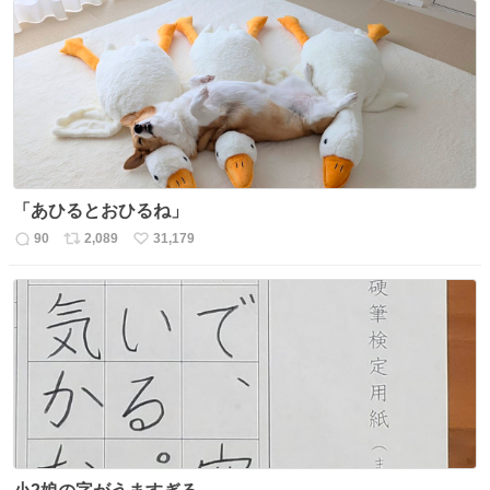
数
ス
ね
ト
数
数
「あひるとおひるね」
90
2,089
31,179
返
リ
い
信
ポ
い
数
ス
ね
ト
数
数