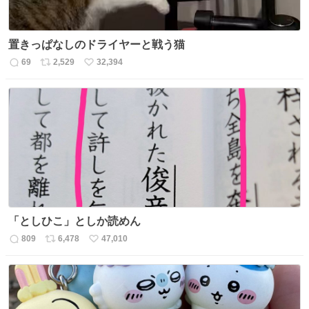
置きっぱなしのドライヤーと戦う猫
69
2,529
32,394
返
リ
い
信
ポ
い
数
ス
ね
ト
数
数
「としひこ」としか読めん
809
6,478
47,010
返
リ
い
信
ポ
い
数
ス
ね
ト
数
数