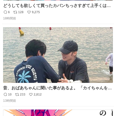
どうしても欲しくて買ったカバンちっさすぎて上手くはめ
ないと荷物入らん。女のカバンってなんでこんなちっさい
6
128
9,275
返
リ
い
の
18時間前
信
ポ
い
数
ス
ね
ト
数
数
昔、おばあちゃんに聞いた事があるよ。 「カイちゃんをい
じめると、アイツが海から上がって来るぞ。」って。
10
233
2,812
返
リ
い
13時間前
信
ポ
い
数
ス
ね
ト
数