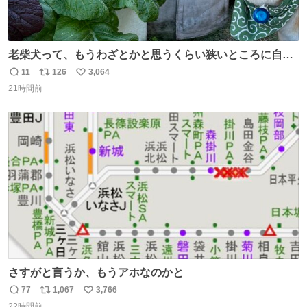
老柴犬って、もうわざとかと思うくらい狭いところに自ら
はまりにいくじゃないですか？ 今朝ガーデニングしてる飼
11
126
3,064
返
リ
い
い主の間にはまってきて、最高に可愛かった♥️
21時間前
信
ポ
い
数
ス
ね
ト
数
数
さすがと言うか、もうアホなのかと
77
1,067
3,766
返
リ
い
22時間前