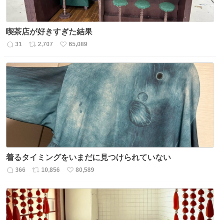
喫茶店が好きすぎた結果
31
2,707
65,089
返
リ
い
信
ポ
い
数
ス
ね
ト
数
数
着るタイミングをいまだに見つけられていない
366
10,856
80,589
返
リ
い
信
ポ
い
数
ス
ね
ト
数
数