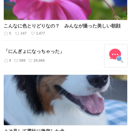
こんなに色とりどりなの？ みんなが撮った美しい朝顔
5
147
1,477
返
リ
い
信
ポ
い
数
ス
ね
「にんぎょになっちゃった」
ト
数
数
9
599
20,466
返
リ
い
信
ポ
い
数
ス
ね
ト
数
数