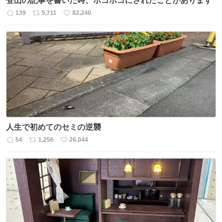
登山の記事を書いた時、ボコボコにされたことがあります
139
5,711
82,240
返
リ
い
信
ポ
い
数
ス
ね
ト
数
数
人生で初めてのセミの逆襲
54
1,256
26,044
返
リ
い
信
ポ
い
数
ス
ね
ト
数
数