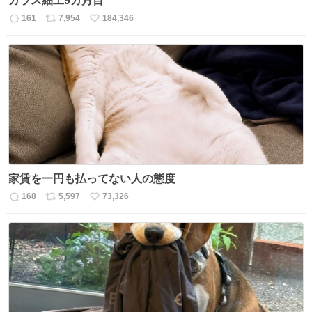
ガラス細工9カ月目
161
7,954
184,346
返
リ
い
信
ポ
い
数
ス
ね
ト
数
数
家賃を一円も払ってない人の態度
168
5,597
73,326
返
リ
い
信
ポ
い
数
ス
ね
ト
数
数