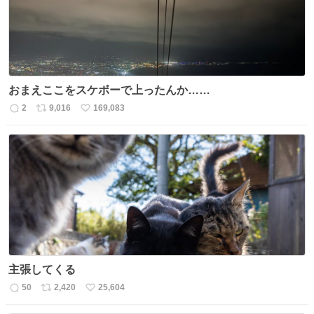
おまえここをスケボーで上ったんか……
2
9,016
169,083
返
リ
い
信
ポ
い
数
ス
ね
ト
数
数
主張してくる
50
2,420
25,604
返
リ
い
信
ポ
い