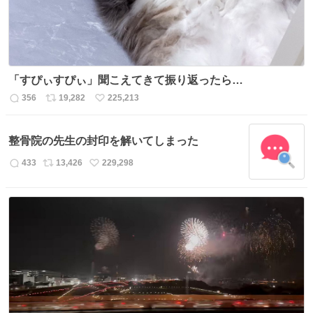
「すぴぃすぴぃ」聞こえてきて振り返ったら…
356
19,282
225,213
返
リ
い
信
ポ
い
数
ス
ね
整骨院の先生の封印を解いてしまった
ト
数
数
433
13,426
229,298
返
リ
い
信
ポ
い
数
ス
ね
ト
数
数