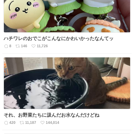
ハチワレのおでこがこんなにかわいかったなんてッ
8
146
11,726
返
リ
い
信
ポ
い
数
ス
ね
ト
数
数
それ、お野菜たちに汲んだお水なんだけどね
420
11,187
144,014
返
リ
い
信
ポ
い