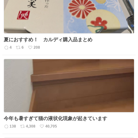
夏におすすめ！ カルディ購入品まとめ
4
6
208
返
リ
い
信
ポ
い
数
ス
ね
ト
数
数
今年も暑すぎて猫の液状化現象が起きています
138
4,308
40,705
返
リ
い
信
ポ
い