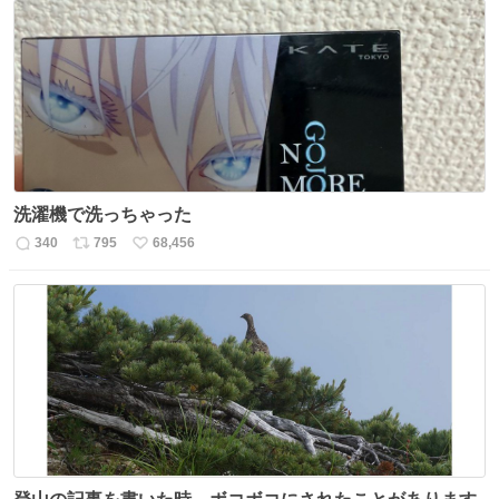
数
ス
ね
ト
数
数
洗濯機で洗っちゃった
340
795
68,456
返
リ
い
信
ポ
い
数
ス
ね
ト
数
数