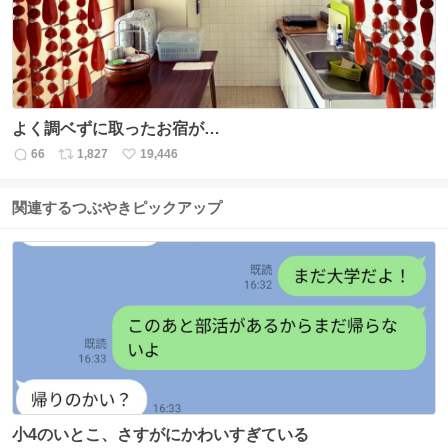
よく調ベずに取ったお宿が…
66
1,827
19,446
返
リ
い
信
ポ
い
数
ス
ね
関連するつぶやきピックアップ
ト
数
数
小4のいとこ、さすがにかわいすぎている