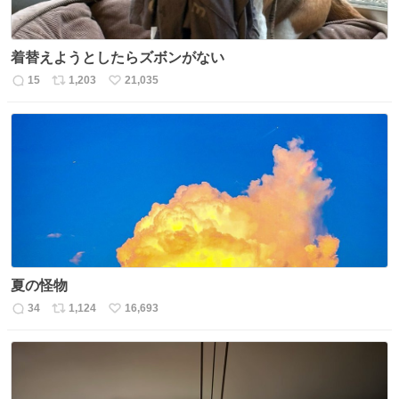
着替えようとしたらズボンがない
15
1,203
21,035
返
リ
い
信
ポ
い
数
ス
ね
ト
数
数
夏の怪物
34
1,124
16,693
返
リ
い
信
ポ
い
数
ス
ね
ト
数
数