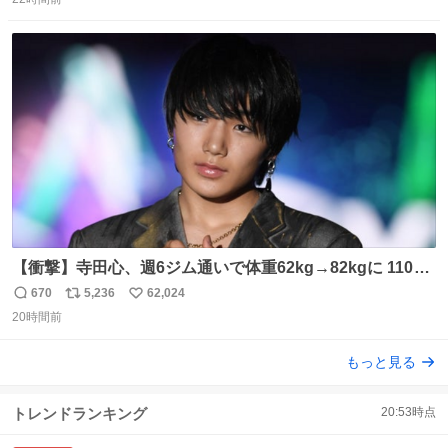
信
ポ
い
数
ス
ね
ト
数
数
【衝撃】寺田心、週6ジム通いで体重62kg→82kgに 110kg
のベンチプレス持ち上げる姿披露
670
5,236
62,024
返
リ
い
news.livedoor.com/article/detail… 元々自重のみだった
20時間前
信
ポ
い
が、更に筋肉を大きくするためジム通いを開始。筋肉増量
数
ス
ね
もっと見る
のためおにぎり10個、ゼリー飲料3～4本、パスタと毎日4
ト
数
数
千kcalオーバーの食事を摂取し、増量したという。
トレンドランキング
20:53
時点