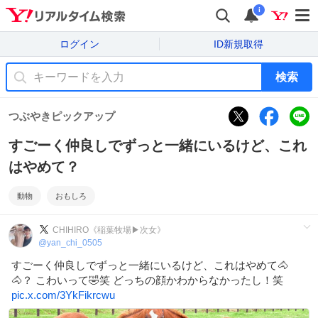
i
ログイン
ID新規取得
検索
つぶやきピックアップ
すごーく仲良しでずっと一緒にいるけど、これ
はやめて？
動物
おもしろ
CHIHIRO《稲葉牧場▶︎次女》
@
yan_chi_0505
すごーく仲良しでずっと一緒にいるけど、これはやめて🐴
🐴？ こわいって🤣笑 どっちの顔かわからなかったし！笑
pic.x.com/3YkFikrcwu