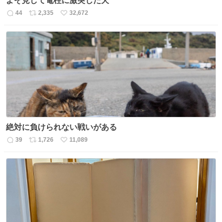
よそ見して電柱に激突した犬
44
2,335
32,672
返
リ
い
信
ポ
い
数
ス
ね
ト
数
数
絶対に負けられない戦いがある
39
1,726
11,089
返
リ
い
信
ポ
い
数
ス
ね
ト
数
数