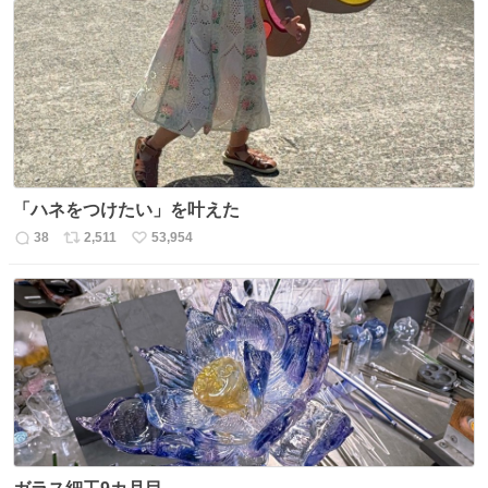
数
ス
ね
ト
数
数
「ハネをつけたい」を叶えた
38
2,511
53,954
返
リ
い
信
ポ
い
数
ス
ね
ト
数
数