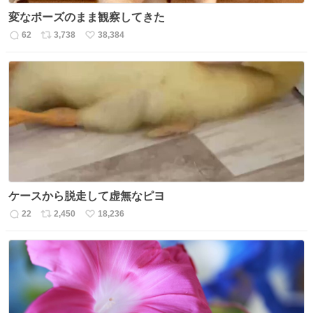
変なポーズのまま観察してきた
62
3,738
38,384
返
リ
い
信
ポ
い
数
ス
ね
ト
数
数
ケースから脱走して虚無なピヨ
22
2,450
18,236
返
リ
い
信
ポ
い
数
ス
ね
ト
数
数