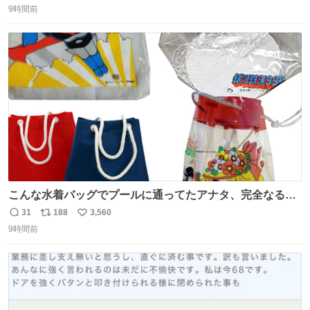
おもいっきりボール投げつけんのほんまにｗｗｗｗｗ ぺし
9時間前
信
ポ
い
ょぺしょそぉやもかわよだった💚
数
ス
ね
ト
数
数
こんな水着バッグでプールに通ってたアナタ、完全なる同
世代（笑） #70年代 #80年代 #昭和レトロ
31
188
3,560
返
リ
い
9時間前
信
ポ
い
数
ス
ね
ト
数
数