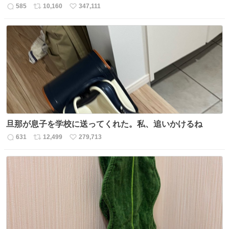
585
10,160
347,111
返
リ
い
信
ポ
い
数
ス
ね
ト
数
数
旦那が息子を学校に送ってくれた。私、追いかけるね
631
12,499
279,713
返
リ
い
信
ポ
い
数
ス
ね
ト
数
数