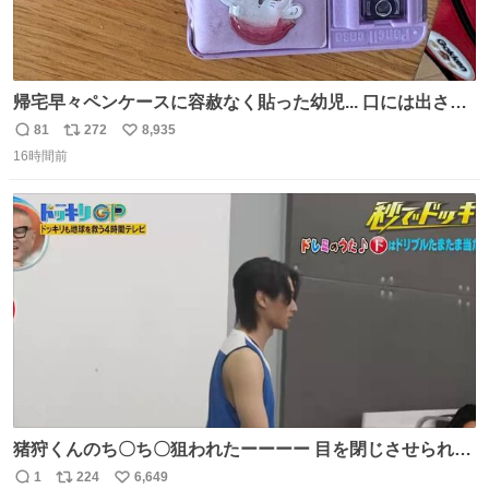
帰宅早々ペンケースに容赦なく貼った幼児... 口には出さぬ
が勿体無い精神で心がざわつく.....ッ
81
272
8,935
返
リ
い
16時間前
信
ポ
い
数
ス
ね
ト
数
数
猪狩くんのち〇ち〇狙われたーーーー 目を閉じさせられて
やっとたまたま成功わろた🏀ｗｗ ⠀ そしていつものD見て
1
224
6,649
返
リ
い