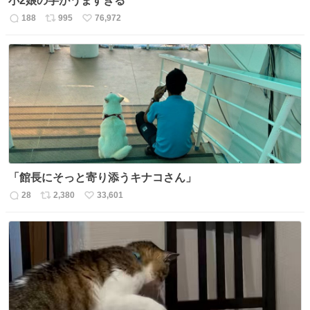
小2娘の字がうますぎる
188
995
76,972
返
リ
い
信
ポ
い
数
ス
ね
ト
数
数
「館長にそっと寄り添うキナコさん」
28
2,380
33,601
返
リ
い
信
ポ
い
数
ス
ね
ト
数
数