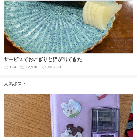
数
ス
ね
ト
数
数
サービスでおにぎりと猫が出てきた
169
12,428
208,680
返
リ
い
信
ポ
い
数
ス
ね
人気ポスト
ト
数
数