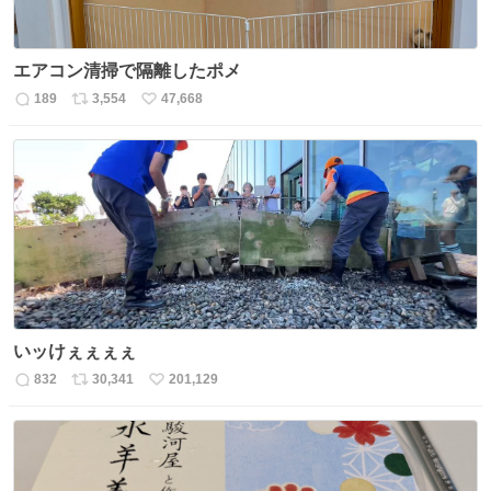
エアコン清掃で隔離したポメ
189
3,554
47,668
返
リ
い
信
ポ
い
数
ス
ね
ト
数
数
いッけぇぇぇぇ
832
30,341
201,129
返
リ
い
信
ポ
い
数
ス
ね
ト
数
数