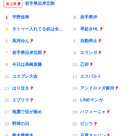
岩手県沿岸北部
平野佳寿
岩手県沖
タトゥー入れてる奴は全員バカです
早起きHL
高河ゆん
自動停止
岩手県沿岸北部
エランガ
今日は長崎原爆
乙卯
コスプレ大会
エスパルト
はり泣き
アンドロメダ銀河
エブリマ
LINEマンガ
地震で目が覚め
ハフィーニャ
野球の日
ビシウ
熊本県熊本
石渡ネルソン