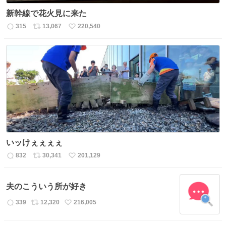
新幹線で花火見に来た
315
13,067
220,540
返
リ
い
信
ポ
い
数
ス
ね
ト
数
数
いッけぇぇぇぇ
832
30,341
201,129
返
リ
い
信
ポ
い
数
ス
ね
夫のこういう所が好き
ト
数
数
339
12,320
216,005
返
リ
い
信
ポ
い