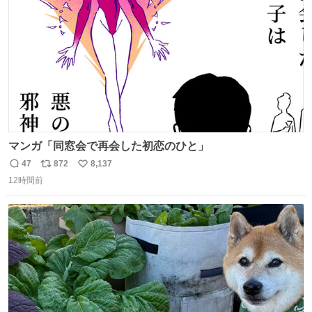
数
マンガ「同窓会で再会した初恋のひと」
47
872
8,137
返
リ
い
12時間前
信
ポ
い
数
ス
ね
ト
数
数