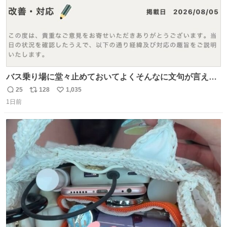
バス乗り場に堂々止めておいてよくそんなに文句が言える
ね 運転士は日本人やったのなら韓国人は関係ないし、なん
25
128
1,035
返
リ
い
なら68歳も関係ない…
1日前
信
ポ
い
数
ス
ね
ト
数
数