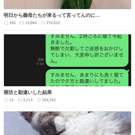
明日から義母たちが来るって言ってんのに…
345
13,964
274,522
返
リ
い
信
ポ
い
数
ス
ね
ト
数
数
寝坊と勘違いした結果
13
5,713
254,782
返
リ
い
信
ポ
い
数
ス
ね
ト
数
数