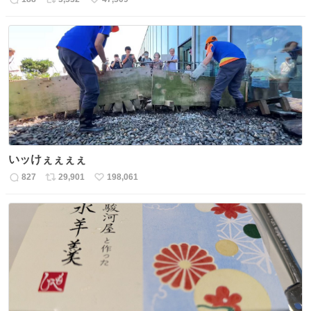
返
リ
い
信
ポ
い
数
ス
ね
ト
数
数
いッけぇぇぇぇ
827
29,901
198,061
返
リ
い
信
ポ
い
数
ス
ね
ト
数
数