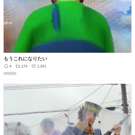
もうこれになりたい
4
174
1,301
返
リ
い
8時間前
信
ポ
い
数
ス
ね
ト
数
数