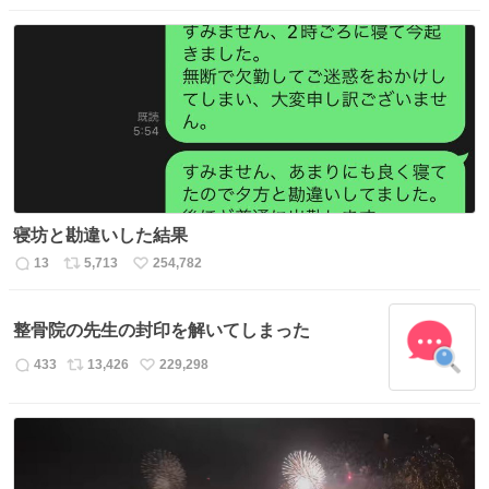
信
ポ
い
数
ス
ね
ト
数
数
寝坊と勘違いした結果
13
5,713
254,782
返
リ
い
信
ポ
い
数
ス
ね
整骨院の先生の封印を解いてしまった
ト
数
数
433
13,426
229,298
返
リ
い
信
ポ
い
数
ス
ね
ト
数
数