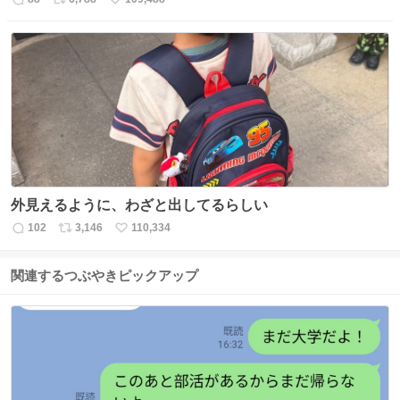
返
リ
い
信
ポ
い
数
ス
ね
ト
数
数
外見えるように、わざと出してるらしい
102
3,146
110,334
返
リ
い
信
ポ
い
数
ス
ね
関連するつぶやきピックアップ
ト
数
数