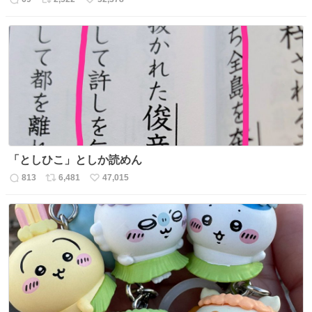
返
リ
い
信
ポ
い
数
ス
ね
ト
数
数
「としひこ」としか読めん
813
6,481
47,015
返
リ
い
信
ポ
い
数
ス
ね
ト
数
数