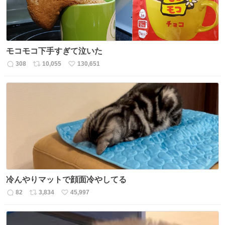
モコモコ下手すぎて泣いた
308
10,055
130,651
返
リ
い
信
ポ
い
数
ス
ね
ト
数
数
冷んやりマットで顔面冷やしてる
82
3,834
45,997
返
リ
い
信
ポ
い
数
ス
ね