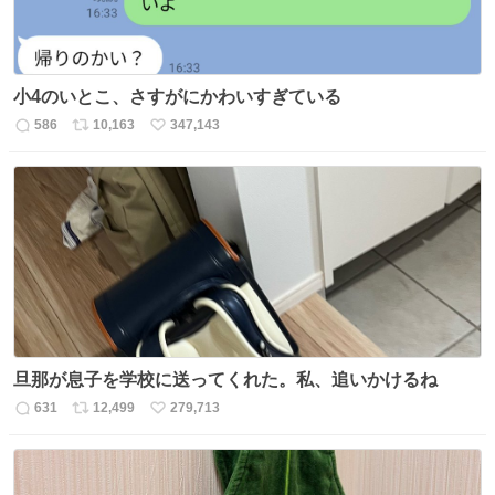
小4のいとこ、さすがにかわいすぎている
586
10,163
347,143
返
リ
い
信
ポ
い
数
ス
ね
ト
数
数
旦那が息子を学校に送ってくれた。私、追いかけるね
631
12,499
279,713
返
リ
い
信
ポ
い
数
ス
ね
ト
数