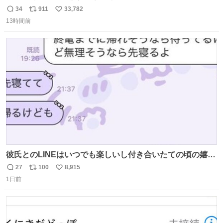
34
911
33,782
返
リ
い
13時間前
信
ポ
い
数
ス
ね
ト
数
数
彼氏とのLINEはいつでも楽しいし付き合いたての頃の嬉し
かったLINEは無限にあるけど(同棲前は1日で各50通くらい
27
100
8,915
返
リ
い
送りあってたし)最近嬉しかったのはこれ
1日前
信
ポ
い
数
ス
ね
ト
数
数