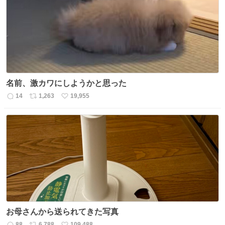
ト
数
数
名前、激カワにしようかと思った
14
1,263
19,955
返
リ
い
信
ポ
い
数
ス
ね
ト
数
数
お母さんから送られてきた写真
88
6,788
109,488