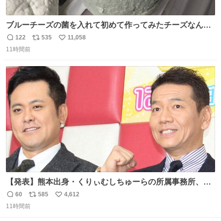
ブルーチーズの菌を入れて初めて作ってみたチーズなんだ
けど 本能でちょっとヤバいと思っちゃう見た目だな
122
535
11,058
返
リ
い
11時間前
信
ポ
い
数
ス
ね
ト
数
数
【発表】熊本出身・くりぃむしちゅーらの所属事務所、被
災地に義援金寄付 news.livedoor.com/article/detail… くり
60
585
4,612
返
リ
い
ぃむしちゅーやマツコ、有働由美子らが所属する芸能事務
11時間前
信
ポ
い
所「チャッターボックス」が7日、公式サイトを更新。熊
数
ス
ね