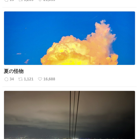
返
リ
い
信
ポ
い
数
ス
ね
ト
数
数
夏の怪物
34
1,121
16,688
返
リ
い
信
ポ
い
数
ス
ね
ト
数
数