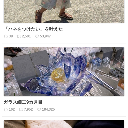
「ハネをつけたい」を叶えた
38
2,501
53,947
返
リ
い
信
ポ
い
数
ス
ね
ト
数
数
ガラス細工9カ月目
162
7,952
184,325
返
リ
い
信
ポ
い
数
ス
ね