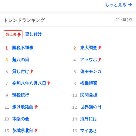
もっと見る
本地震の被災地支援のため義援金を寄付したことを公表し
ト
数
数
た。
トレンドランキング
21:48
時点
貸し付け
国税不祥事
東大調査
超八の日
アラウホ
貸し付け
偽モモンガ
令和八年八月八日
搭乗拒否
現役続行
民間負担
歩け歌謡曲
世界猫の日
木梨の会
海外には
茨城県北部
マイあさ