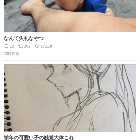
なんて失礼なやつ
12
202
17,119
返
リ
い
23時間前
信
ポ
い
数
ス
ね
ト
数
数
学年の可愛い子の触覚大体これ