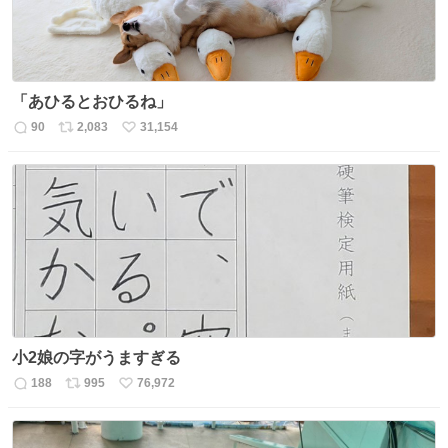
「あひるとおひるね」
90
2,083
31,154
返
リ
い
信
ポ
い
数
ス
ね
ト
数
数
小2娘の字がうますぎる
188
995
76,972
返
リ
い
信
ポ
い
数
ス
ね