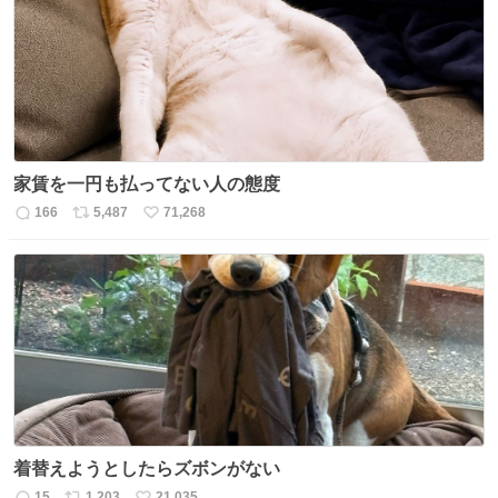
ト
数
数
家賃を一円も払ってない人の態度
166
5,487
71,268
返
リ
い
信
ポ
い
数
ス
ね
ト
数
数
着替えようとしたらズボンがない
15
1,203
21,035