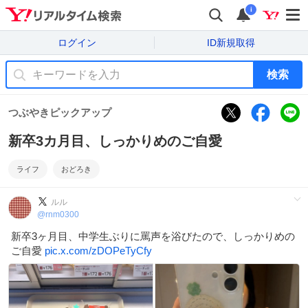
i
ログイン
ID新規取得
検索
つぶやきピックアップ
新卒3カ月目、しっかりめのご自愛
ライフ
おどろき
ルル
@
rnm0300
新卒3ヶ月目、中学生ぶりに罵声を浴びたので、しっかりめの
ご自愛
pic.x.com/zDOPeTyCfy