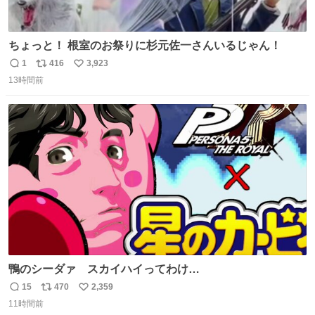
ちょっと！ 根室のお祭りに杉元佐一さんいるじゃん！
1
416
3,923
返
リ
い
13時間前
信
ポ
い
数
ス
ね
ト
数
数
鴨のシーダァ スカイハイってわけ
youtu.be/QbctcHorQyA
15
470
2,359
返
リ
い
11時間前
信
ポ
い