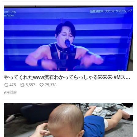
数
ス
ね
ト
数
数
やってくれたwww流石わかってらっしゃる🤣🤣🤣 #Mステ
#西川貴教
475
5,557
75,378
返
リ
い
9時間前
信
ポ
い
数
ス
ね
ト
数
数