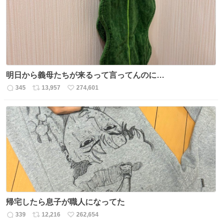
数
明日から義母たちが来るって言ってんのに…
345
13,957
274,601
返
リ
い
信
ポ
い
数
ス
ね
ト
数
数
帰宅したら息子が職人になってた
339
12,216
262,654
返
リ
い