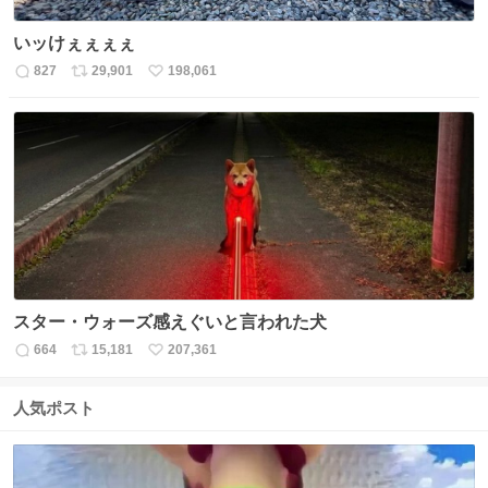
いッけぇぇぇぇ
827
29,901
198,061
返
リ
い
信
ポ
い
数
ス
ね
ト
数
数
スター・ウォーズ感えぐいと言われた犬
664
15,181
207,361
返
リ
い
信
ポ
い
数
ス
ね
人気ポスト
ト
数
数