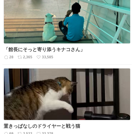
ト
数
数
「館長にそっと寄り添うキナコさん」
28
2,365
33,585
返
リ
い
信
ポ
い
数
ス
ね
ト
数
数
置きっぱなしのドライヤーと戦う猫
69
2,522
32,378