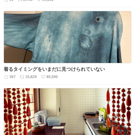
返
リ
い
信
ポ
い
数
ス
ね
ト
数
数
着るタイミングをいまだに見つけられていない
367
10,829
80,590
返
リ
い
信
ポ
い
数
ス
ね
ト
数
数