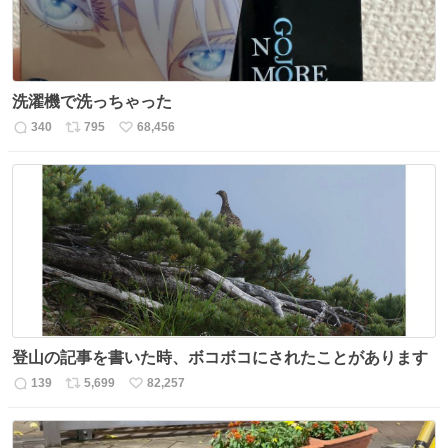
洗濯機で洗っちゃった
340
795
68,456
返
リ
い
信
ポ
い
数
ス
ね
ト
数
数
登山の記事を書いた時、ボコボコにされたことがあります
139
5,699
82,257
返
リ
い
信
ポ
い
数
ス
ね