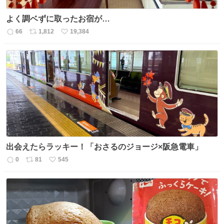
よく調ベずに取ったお宿が…
66
1,812
19,384
返
リ
い
信
ポ
い
数
ス
ね
ト
数
数
出会えたらラッキー！「おさるのジョージ×阪急電車」
0
81
545
返
リ
い
信
ポ
い
数
ス
ね
ト
数
数