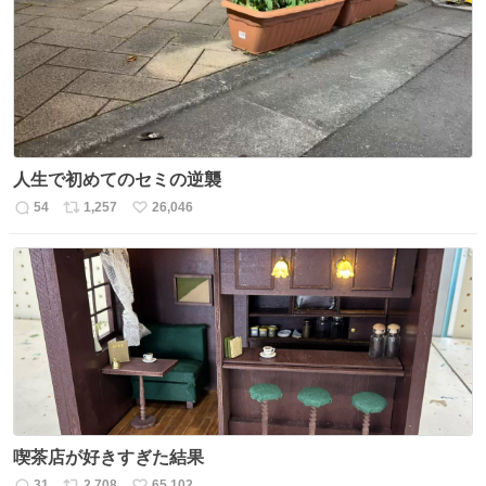
ト
数
数
人生で初めてのセミの逆襲
54
1,257
26,046
返
リ
い
信
ポ
い
数
ス
ね
ト
数
数
喫茶店が好きすぎた結果
31
2,708
65,102