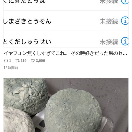
イヤフォン無くしすぎてこれ。 その時好きだった男のセコ
ムの名前にしてる
1
119
3,606
返
リ
い
15時間前
信
ポ
い
数
ス
ね
ト
数
数