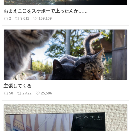
おまえここをスケボーで上ったんか……
2
9,011
169,109
返
リ
い
信
ポ
い
数
ス
ね
ト
数
数
主張してくる
50
2,422
25,596
返
リ
い
信
ポ
い
数
ス
ね
ト
数
数