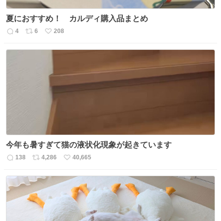
夏におすすめ！ カルディ購入品まとめ
4
6
208
返
リ
い
信
ポ
い
数
ス
ね
ト
数
数
今年も暑すぎて猫の液状化現象が起きています
138
4,286
40,665
返
リ
い
信
ポ
い
数
ス
ね
ト
数
数