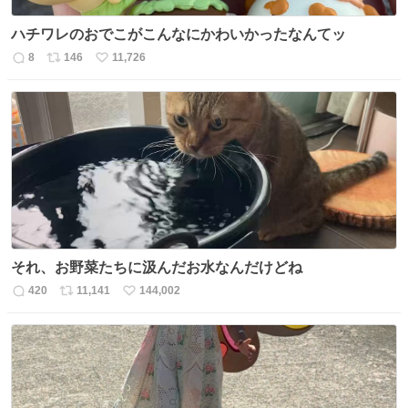
ハチワレのおでこがこんなにかわいかったなんてッ
8
146
11,726
返
リ
い
信
ポ
い
数
ス
ね
ト
数
数
それ、お野菜たちに汲んだお水なんだけどね
420
11,141
144,002
返
リ
い
信
ポ
い
数
ス
ね
ト
数
数