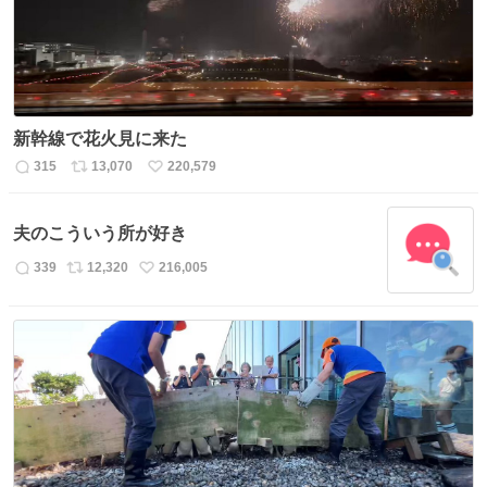
新幹線で花火見に来た
315
13,070
220,579
返
リ
い
信
ポ
い
数
ス
ね
夫のこういう所が好き
ト
数
数
339
12,320
216,005
返
リ
い
信
ポ
い
数
ス
ね
ト
数
数