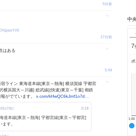
5分前
中央
YqyaoYV0
27分前
7
性はある
ポ
5:49
宿ライン 東海道本線[東京～熱海] 横須賀線 宇都宮
沢横浜国大～川越] 総武線[(快速)東京～千葉] 相鉄
情報がでています。
x.com/kHwQC6kJmf1o7d…
f1o7dU
0:18
海道本線[東京～熱海] 宇都宮線[東京～宇都宮]
1:00
います。