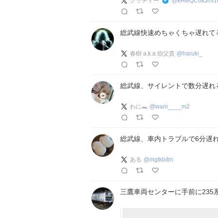
グッチィー
@
kHwQC6kJmf1
総武線快速めちゃくちゃ遅れて
春樹 a.k.a.伯父貴
@
haruki_
総武線、サイレントで数分遅れ
わに🐊
@
wani____m2
総武線、車内トラブルで6分遅
ある
@
mgtkbitm
三鷹車両センターに手前に23