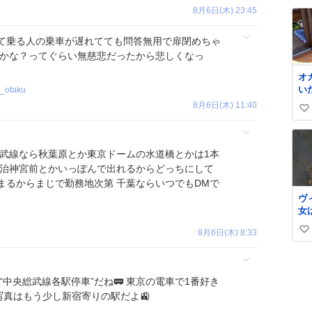
い
い
8月6日(木) 23:45
ね
数
て乗る人の乗車が遅れてても問答無用で扉閉めちゃ
のかな？ってぐらい無慈悲だったから悲しくなっ
オ
い
_otaku
と
8月6日(木) 11:40
い
れ
に
い
な
ね
総武線なら秋葉原とか東京ドームの水道橋とかは1本
数
明治神宮前とかいっぽんで出れるからどっちにして
まるからまじで勤務地次第 千葉ならいつでもDMで
ヴ
女
大
8月6日(木) 8:33
い
け
さ
い
も
ね
手
数
“中央総武線各駅停車”だね🚃 東京の電車で1番好き
い
 写真はもう少し新宿寄りの駅だよ🚉
の
に