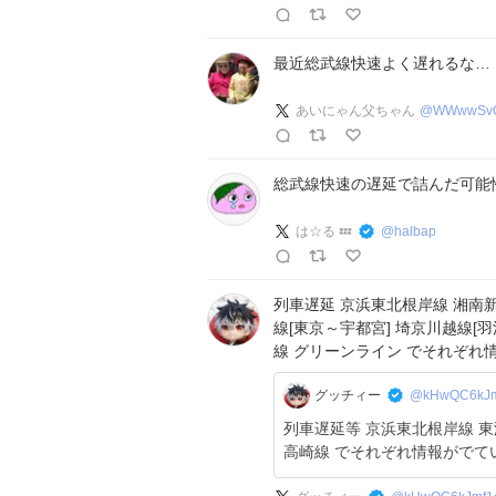
最近総武線快速よく遅れるな…
あいにゃん父ちゃん
@
WWwwSvO
総武線快速の遅延で詰んだ可能
は☆る 💤
@
halbap
列車遅延 京浜東北根岸線 湘南新
線[東京～宇都宮] 埼京川越線[羽
線 グリーンライン でそれぞれ
グッチィー
@kHwQC6kJm
列車遅延等 京浜東北根岸線 東
高崎線 でそれぞれ情報がでて