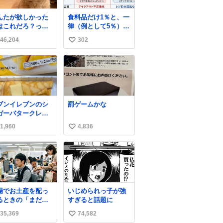
んたが欲しかった
食料品だけ1％と、一
はこれだろ？って
律（例として5％）の
って押してくれた
比較表を作ってみま
46,204
302
い
形がコチラ
した。 参考になるか
と思います。
い
ね
数
ブンイレブンのシ
罰ゲームかな
ガーバタークレー
とえんがわの寿司
1,960
4,836
い
探している人へ！
ュガーバタークレ
い
プは目黒、品川、
ね
田、渋谷、川崎、
数
浜、鶴見、九州の
部エリア限定商品
8月5日に発注が終
場でお土産を配っ
いじめられっ子が強
したため店舗に置
るときの「まだ気
すぎると話題に
てあるところ少な
いてませんよ」的
ですが見つけたら
35,369
74,582
い
演技が毎回シンド
いです🤩❣️