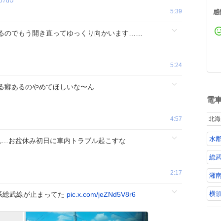
o7dU
5:39
感
るのでもう開き直ってゆっくり向かいます……
5:24
る癖あるのやめてほしいな〜ん
電
4:57
北海
水
れ…お盆休み初日に車内トラブル起こすな
総武
2:17
湘
横
5系総武線が止まってた
pic.x.com/jeZNd5V8r6