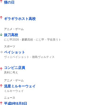
猫の日
ギラギラホスト高校
アニメ・ゲーム
抜刀高校
にじ甲2026
麒麟高校
にじ甲
宇佐美リト
スポーツ
ペイショット
ヴィニペイショット
徳島ヴォルティス
ティラパット
ヴォルティス
北海道コンサドーレ札幌
コンサドーレ
コンビニ店員
コンサドーレ札幌
コンサ
ヴィニ
シュート
真剣に考え
アニメ・ゲーム
流星ミルキーウェイ
ミルキーウェイ
ニュース
平成8年8月8日