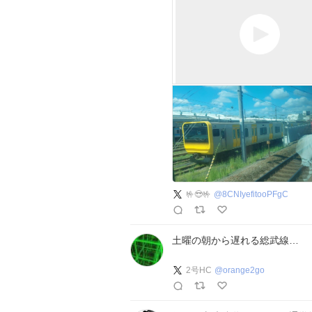
🤟😎🤟
@
8CNIyefitooPFgC
土曜の朝から遅れる総武線…
2号HC
@
orange2go