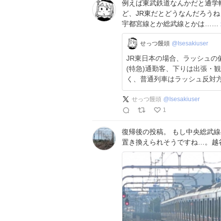
例えば東武鉄道なんかだと通学
ど、JR東だとどうなんだろう
宇都宮線とか総武線とかは……
せっつ饅頭
@Isesakiuser
JR東日本の場合、ラッシュの
(特急)通勤客、下りは出張・
く、普通列車はラッシュ反対
せっつ饅頭
@
Isesakiuser
1
復帰後の投稿。 もし中央総武線
置き換えられそうですね…。越