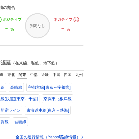
情の割合
ポジティブ
ネガティブ
-
-
判定なし
%
%
車遅延
（在来線、私鉄、地下鉄）
道
東北
関東
中部
近畿
中国
四国
九州
郡線
高崎線
宇都宮線[東京～宇都宮]
線(快速)[東京～千葉]
京浜東北根岸線
南新宿ライン
東海道本線[東京～熱海]
須賀線
吾妻線
全国の運行情報（Yahoo!路線情報）