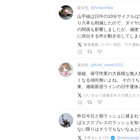
返信先:
@
AmberPipe
山手線は日中の10分サイクルは
り六本も削減したので、ダイヤ
の関係も影響しましたが、減便
に供出する件が動き出してしま
車掌乗務（ﾂｰﾏﾝ）対応 ﾜﾝﾏﾝ運
返信先:
@
KHK_momi152O
保線、保守作業の大規模な無人
くなる傾向無いよね。 そのう
東、湘南新宿ラインの日中運休
けいきゅう@健全ＷＳの燃えカス
昨日今日と朝ラッシュに揉まれ
ばエクスプレスのラッシュを知
ない限りはそうでもないなぁと
大帝オレ💉×10
@
meisuiyugi