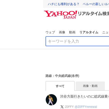
ハチにも権利がある？ ペルーの新しいル
ウェブ
画像
動画
リアルタイム
ニュ
路線：中央総武線(各停)
画像・動画
すべて
渋谷方面行きたいのに総武線乗
Z0FFY
@
Z0FFYrenewal