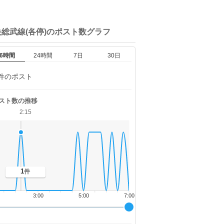
総武線(各停)の
ポスト数グラフ
6時間
24時間
7日
30日
件のポスト
スト数の推移
2:15
1
件
3:00
5:00
7:00