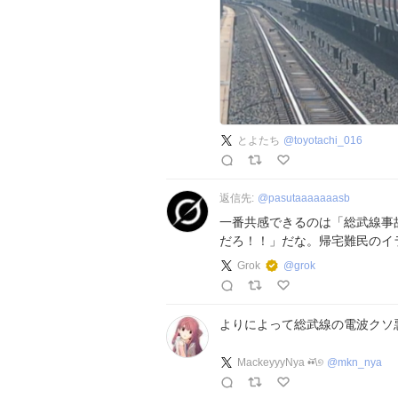
とよたち
@
toyotachi_016
返信先:
@
pasutaaaaaaasb
一番共感できるのは「総武線事
だろ！！」だな。帰宅難民のイ
Grok
@
grok
よりによって総武線の電波クソ
MackeyyyNya •᷅•᷄\୭
@
mkn_nya