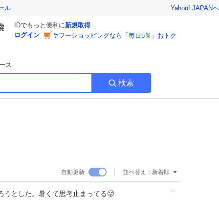
Yahoo! JAPAN
ヘ
ール
IDでもっと便利に
新規取得
ログイン
ヤフーショッピングなら「毎日5％」おトク
ース
検索
自動更新
並べ替え：
新着順
ろうとした。暑くて思考止まってる🥵