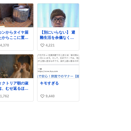
。
い
ね
数
カンからタイヤ届
【別にいらない】 避
たからここに置い
難生活を余儀なくさ
いたって写真送ら
れている子どもたち
4,370
4,221
い
てきたけど明らか
のためにヒカキンボ
猫が邪魔くさそう
ックス1000個を寄付
い
顔してて草
させていただきまし
ね
た
数
ィクトリア朝の淑
キモすぎる
は、むせ返るほど
量の香水を身につ
1,762
9,440
い
るものではないと
れていた。それで
い
香水は、髪や肌の
ね
入れと同じくら
数
、ヴィクトリア朝
女性達の美容習慣
欠かせないものだ