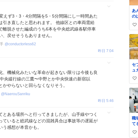
あ
変えず3・3・4分間隔を5・5分間隔にし一時間あた
の
言
は引き直したと思われます。 他線区との車両需給
い
手
で離脱させた編成のうち6本を中央総武線各駅停車
い
い、戻せそうもありません。
ね
転手
@
conductorless62
数
昨日 7:04
セ
ュ
化、機械化みたいな革命が起きない限りは今後も良
プ
ち中央緩行線の三鷹〜中野とか中央快速の新宿以
い
を
とかやらないと回らなくなりそう。
シ
い
ー
ね
@
NaerouSanriku
蒲
数
昨日 5:46
横
一
てとある場所へと行ってきましたが、山手線やつく
で
職
了
っていると総武線などの混雑具合は事故等の遅延が
て
い
いう感想が本音かも。
づ
い
い
な
即買