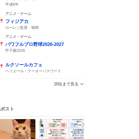
平成8年
アニメ・ゲーム
フィジアカ
ローレン監督
朝晴
アニメ・ゲーム
パワフルプロ野球2026-2027
甲子園2026
ルクソールカフェ
ペリエール
テーオーパスワード
ナチュラルライズ
ウェイワードアクト
オメガギネス
レヴォントゥレット
20位まで見る
岩田パパ
ヴァルツァーシャル
ヒルノハンブルク
エルムS
札幌11
アクションプラン
気ポスト