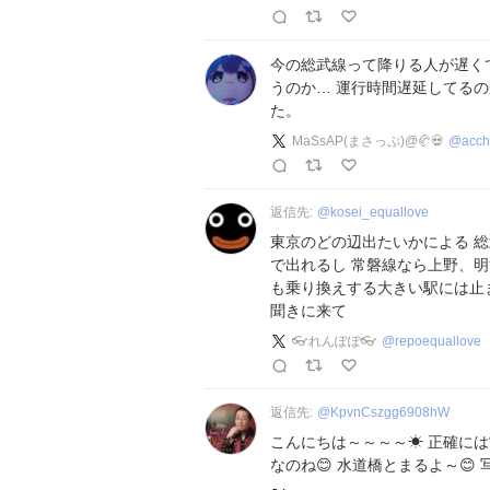
今の総武線って降りる人が遅く
うのか… 運行時間遅延してる
た。
MaSsAP(まさっぷ)@🥐💀
@
acch
返信先:
@
kosei_equallove
東京のどの辺出たいかによる 
で出れるし 常磐線なら上野、
も乗り換えする大きい駅には止
聞きに来て
👓れんぽぽ👓
@
repoequallove
返信先:
@
KpvnCszgg6908hW
こんにちは～～～～☀ 正確には
なのね😊 水道橋とまるよ～😊