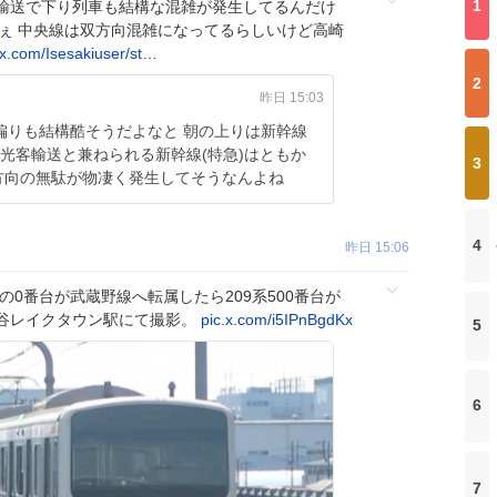
1
輸送で下り列車も結構な混雑が発生してるんだけ
ねぇ 中央線は双方向混雑になってるらしいけど高崎
x.com/Isesakiuser/st…
2
昨日 15:03
偏りも結構酷そうだよなと 朝の上りは新幹線
観光客輸送と兼ねられる新幹線(特急)はともか
3
方向の無駄が物凄く発生してそうなんよね
4
昨日 15:06
の0番台が武蔵野線へ転属したら209系500番台が
谷レイクタウン駅にて撮影。
pic.x.com/i5IPnBgdKx
5
6
7