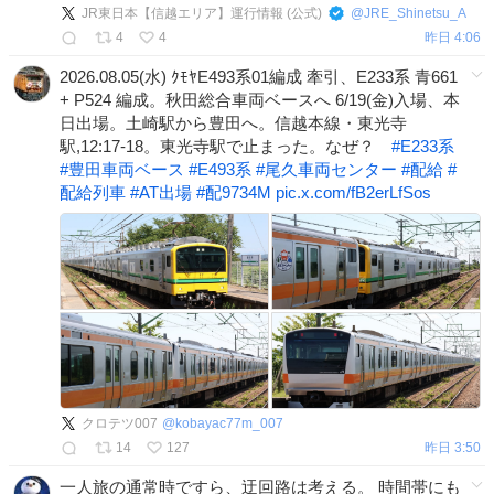
JR東日本【信越エリア】運行情報 (公式)
@
JRE_Shinetsu_A
4
4
昨日 4:06
2026.08.05(水) ｸﾓﾔE493系01編成 牽引、E233系 青661
+ P524 編成。秋田総合車両ベースへ 6/19(金)入場、本
日出場。土崎駅から豊田へ。信越本線・東光寺
駅,12:17-18。東光寺駅で止まった。なぜ？
#
E233系
#
豊田車両ベース
#
E493系
#
尾久車両センター
#
配給
#
配給列車
#
AT出場
#
配9734M
pic.x.com/fB2erLfSos
クロテツ007
@
kobayac77m_007
14
127
昨日 3:50
一人旅の通常時ですら、迂回路は考える。 時間帯にも