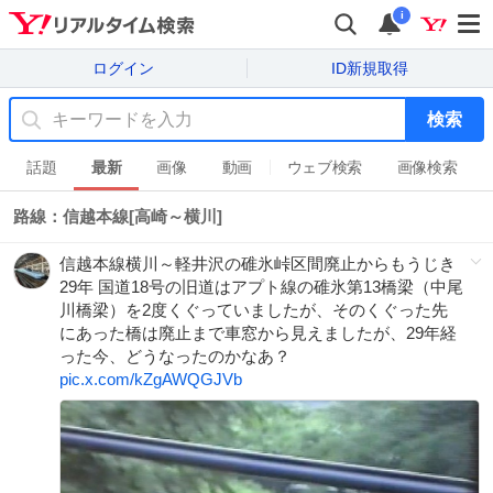
i
ログイン
ID新規取得
検索
話題
最新
画像
動画
ウェブ検索
画像検索
路線：信越本線[高崎～横川]
信越本線横川～軽井沢の碓氷峠区間廃止からもうじき
29年 国道18号の旧道はアプト線の碓氷第13橋梁（中尾
川橋梁）を2度くぐっていましたが、そのくぐった先
にあった橋は廃止まで車窓から見えましたが、29年経
った今、どうなったのかなあ？
pic.x.com/kZgAWQGJVb