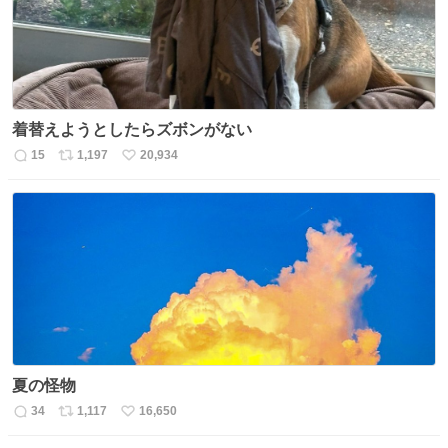
着替えようとしたらズボンがない
15
1,197
20,934
返
リ
い
信
ポ
い
数
ス
ね
ト
数
数
夏の怪物
34
1,117
16,650
返
リ
い
信
ポ
い