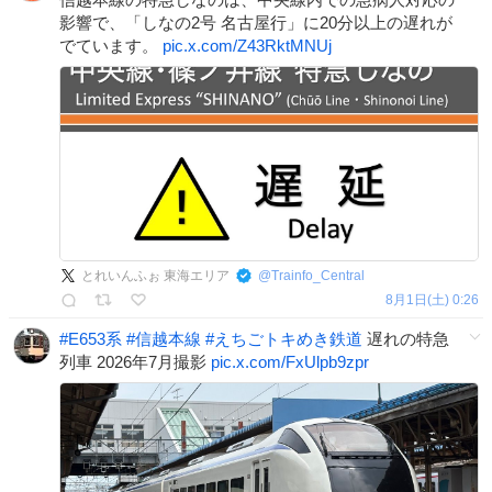
影響で、「しなの2号 名古屋行」に20分以上の遅れが
でています。
pic.x.com/Z43RktMNUj
とれいんふぉ 東海エリア
@
Trainfo_Central
8月1日(土) 0:26
#
E653系
#
信越本線
#
えちごトキめき鉄道
遅れの特急
列車 2026年7月撮影
pic.x.com/FxUlpb9zpr