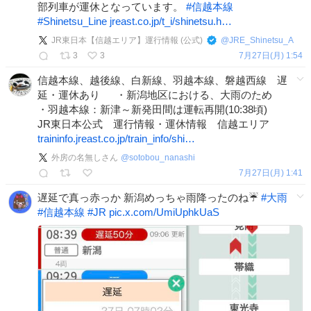
部列車が運休となっています。
#
信越本線
#
Shinetsu_Line
jreast.co.jp/t_i/shinetsu.h…
JR東日本【信越エリア】運行情報 (公式)
@
JRE_Shinetsu_A
3
3
7月27日(月) 1:54
信越本線、越後線、白新線、羽越本線、磐越西線 遅
延・運休あり ・新潟地区における、大雨のため
・羽越本線：新津～新発田間は運転再開(10:38頃)
JR東日本公式 運行情報・運休情報 信越エリア
traininfo.jreast.co.jp/train_info/shi…
外房の名無しさん
@
sotobou_nanashi
7月27日(月) 1:41
遅延で真っ赤っか 新潟めっちゃ雨降ったのね☔
#
大雨
#
信越本線
#
JR
pic.x.com/UmiUphkUaS