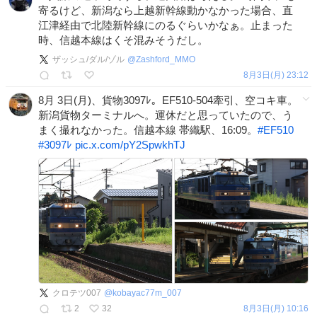
寄るけど、新潟なら上越新幹線動かなかった場合、直
江津経由で北陸新幹線にのるぐらいかなぁ。止まった
時、信越本線はくそ混みそうだし。
ザッシュ/ダル/ゾル
@
Zashford_MMO
8月3日(月) 23:12
8月 3日(月)、貨物3097ﾚ。EF510-504牽引、空コキ車。
新潟貨物ターミナルへ。運休だと思っていたので、う
まく撮れなかった。信越本線 帯織駅、16:09。
#
EF510
#
3097ﾚ
pic.x.com/pY2SpwkhTJ
クロテツ007
@
kobayac77m_007
2
32
8月3日(月) 10:16