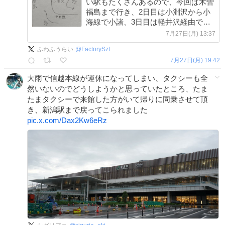
い駅もたくさんあるので、今回は木曽
福島まで行き、2日目は小淵沢から小
海線で小諸、3日目は軽井沢経由でも
よかったのですが、高崎線はしょっち
7月27日(月) 13:37
ゅう乗っててもう旅行感がないので、
ふわふうらい
@
FactorySzt
また小海線中央線で帰ります。 #青春
7月27日(月) 19:42
18きっぷ
大雨で信越本線が運休になってしまい、タクシーも全
然いないのでどうしようかと思っていたところ、たま
たまタクシーで来館した方がいて帰りに同乗させて頂
き、新潟駅まで戻ってこられました
pic.x.com/Dax2Kw6eRz