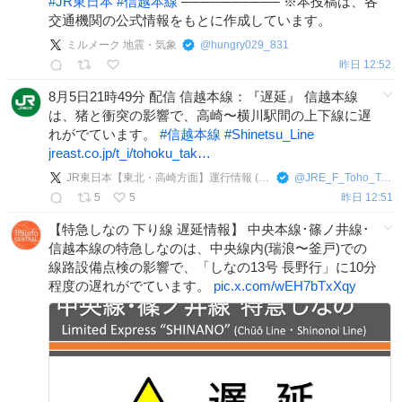
#
JR東日本
#
信越本線
────────── ※本投稿は、各
交通機関の公式情報をもとに作成しています。
ミルメーク 地震・気象
@
hungry029_831
昨日 12:52
8月5日21時49分 配信 信越本線：『遅延』 信越本線
は、猪と衝突の影響で、高崎〜横川駅間の上下線に遅
れがでています。
#
信越本線
#
Shinetsu_Line
jreast.co.jp/t_i/tohoku_tak…
JR東日本【東北・高崎方面】運行情報 (公式)
@
JRE_F_Toho_Taka
5
5
昨日 12:51
【特急しなの 下り線 遅延情報】 中央本線･篠ノ井線･
信越本線の特急しなのは、中央線内(瑞浪〜釜戸)での
線路設備点検の影響で、「しなの13号 長野行」に10分
程度の遅れがでています。
pic.x.com/wEH7bTxXqy