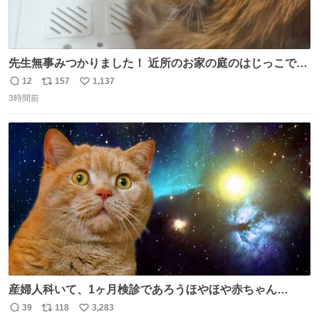
先生無事みつかりました！ 近所のお家の庭のはじっこでう
ずくまってました💦 拡散してくれたり探してくれたみなさ
12
157
1,137
返
リ
い
ん本当にありがとございます！ 飛び出し防止柵を増やして
3時間前
信
ポ
い
先生とちょびが怖い思いをしないでいいようにしようと思
数
ス
ね
う！
ト
数
数
産婦人科いて、1ヶ月検診であろうほやほや赤ちゃん👩‍🍼
と推定2,3歳の女の子👧🏻をワンオペで連れてるママがいる
39
118
3,283
返
リ
い