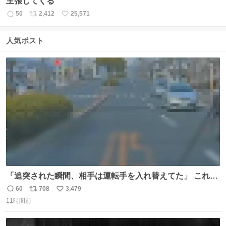
主張してくる
50
2,412
25,571
返
リ
い
信
ポ
い
数
ス
ね
人気ポスト
ト
数
数
「追突された瞬間、相手は運転手を入れ替えてた」 これ実
話。 しかも後で無免許と判明。 ドラレコ無かったら完全に
60
708
3,479
返
リ
い
やられてた案件。 #追突 #替え玉 #無免許運転
11時間前
信
ポ
い
数
ス
ね
ト
数