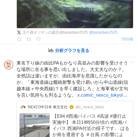
五十路オジサンの戯言@baranban2525
@
baranban2525
55分前
分析グラフを見る
東名下り線の由比PAもかなり高並みの影響を受けそう
な場所に在る事を思い出しました。大丈夫なのか？。
全然話は違いますが、由比海岸を意識したからなの
か、「東海道線は艦砲射撃を受け易いから中山道線(信
越本線＋中央西線)？を早く建設しろ」と海軍省が文句
を言い気持ちも判るような。
x.com/c_nexco_tokyo/…
NEXCO中日本 東京支社
@c_nexco_tokyo
【E84 #西湘バイパス #高波 #通行止
実施中】 本日14時50分頃の #西湘バ
イパス 西湘PA付近の様子です。 はる
か南を通過する ＃台風 の影響によ