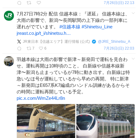
7月26日(日) 22:13
7月27日7時2分 配信 信越本線：『遅延』 信越本線は、
大雨の影響で、新潟〜長岡駅間の上下線の一部列車に
遅れがでています。
#
信越本線
#
Shinetsu_Line
jreast.co.jp/t_i/shinetsu.h…
JR東日本【信越エリア】運行情報 (公式)
@
JRE_Shinetsu_A
7
6
7月26日(日) 22:03
羽越本線は大雨の影響で新津～新発田で運転を見合わ
せ。運転再開は10時頃のこと。 白新線や信越本線新
津〜新潟も止まっているが7時に動き出す。白新線は特
急いなほ号が運転しているから早めの再開。 特に新津
～新発田はE657系K7編成のハンドル訓練があるからそ
の時間に運転再開している予定。
pic.x.com/WmZe44Lr8n