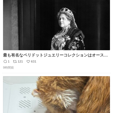
数
最も有名なペリドットジュエリーコレクションはオースト
リア大公妃イザベラが所有していたもの。一時期キッチン
1
121
631
返
リ
い
ペーパーに包んで保管されていたことに衝撃💥を受けた。
9時間前
信
ポ
い
数
ス
ね
ト
数
数