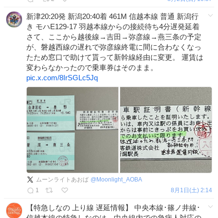
新津20:20発 新潟20:40着 461M 信越本線 普通 新潟行
き モハE129-17 羽越本線からの接続待ち4分遅発延着
さて、ここから越後線→吉田→弥彦線→燕三条の予定
が、磐越西線の遅れで弥彦線終電に間に合わなくなっ
たため窓口で助けて貰って新幹線経由に変更。 運賃は
変わらなかったので乗車券はそのまま。
pic.x.com/8IrSGLc5Jq
ムーンライトあおば
@
Moonlight_AOBA
1
8月1日(土) 2:14
【特急しなの 上り線 遅延情報】 中央本線･篠ノ井線･
信越本線の特急しなのは、中央線内での急病人対応の