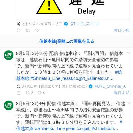
とれいんふぉ 東海エリア
@
Trainfo_Central
昨日 5:48
信越本線[高崎...
の
画像を見る
8月5日13時16分 配信 信越本線：『運転再開』 信越本
線は、越後石山〜亀田駅間での踏切安全確認の影響
で、新潟〜新津駅間の上下線で運転を見合わせていま
したが、１３時１３分頃に運転を再開しました。
#
信
越本線
#
Shinetsu_Line
jreast.co.jp/t_i/shinetsu.h…
JR東日本【信越エリア】運行情報 (公式)
@
JRE_Shinetsu_A
3
4
昨日 4:18
8月5日13時4分 配信 信越本線：『運転再開見込』 信越
本線は、越後石山〜亀田駅間での踏切安全確認の影響
で、新潟〜新津駅間の上下線で運転を見合わせていま
す。運転再開は１３時３０分頃を見込んでいます。
#
信越本線
#
Shinetsu_Line
jreast.co.jp/t_i/shinetsu.h…