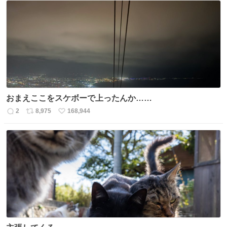
数
ス
ね
ト
数
数
おまえここをスケボーで上ったんか……
2
8,975
168,944
返
リ
い
信
ポ
い
数
ス
ね
ト
数
数