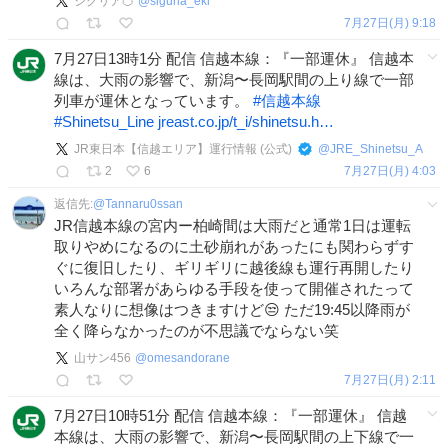
シグリア🍊
@
siguria_eki
7月27日(月) 9:18
7月27日13時1分 配信 信越本線：『一部運休』 信越本
線は、大雨の影響で、新潟〜長岡駅間の上り線で一部
列車が運休となっています。
#
信越本線
#
Shinetsu_Line
jreast.co.jp/t_i/shinetsu.h…
JR東日本【信越エリア】運行情報 (公式)
@
JRE_Shinetsu_A
2
6
7月27日(月) 4:03
返信先:
@
Tannaru0ssan
JR信越本線の宮内ー柏崎間は大雨だと通常1日は運転
取りやめになるのに土砂崩れがあったにも関わらずす
ぐに復旧したり、ギリギリに越後線も運行再開したり
いろんな部署があらゆる手段を使って開催されたって
素人なりに想像はつきますけど😒 ただ19:45以降雨が
全く降らなかったのが不思議でならない笑
山サン456
@
omesandorane
7月27日(月) 2:11
7月27日10時51分 配信 信越本線：『一部運休』 信越
本線は、大雨の影響で、新潟〜長岡駅間の上下線で一