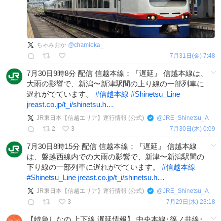
ちゃみおか
@
chamioka_
7月31日(金) 7:48
7月30日9時8分 配信 信越本線：『遅延』 信越本線は、
大雨の影響で、新潟〜新津駅間の上り線の一部列車に
遅れがでています。
#
信越本線
#
Shinetsu_Line
jreast.co.jp/t_i/shinetsu.h…
JR東日本【信越エリア】運行情報 (公式)
@
JRE_Shinetsu_A
2
3
7月30日(木) 0:09
7月30日8時15分 配信 信越本線：『遅延』 信越本線
は、磐越西線内での大雨の影響で、新津〜新潟駅間の
下り線の一部列車に遅れがでています。
#
信越本線
#
Shinetsu_Line
jreast.co.jp/t_i/shinetsu.h…
JR東日本【信越エリア】運行情報 (公式)
@
JRE_Shinetsu_A
3
7月29日(水) 23:18
【特急しなの 上下線 遅延情報】 中央本線･篠ノ井線･