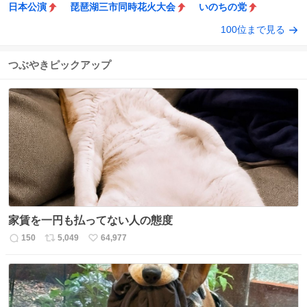
日本公演
琵琶湖三市同時花火大会
いのちの党
100位まで見る
つぶやきピックアップ
家賃を一円も払ってない人の態度
150
5,049
64,977
返
リ
い
信
ポ
い
数
ス
ね
ト
数
数