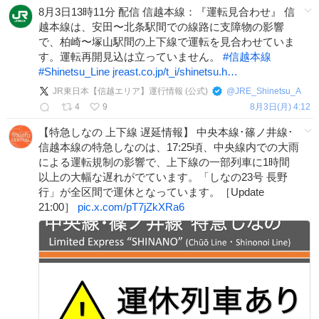
8月3日13時11分 配信 信越本線：『運転見合わせ』 信
越本線は、安田〜北条駅間での線路に支障物の影響
で、柏崎〜塚山駅間の上下線で運転を見合わせていま
す。運転再開見込は立っていません。
#
信越本線
#
Shinetsu_Line
jreast.co.jp/t_i/shinetsu.h…
JR東日本【信越エリア】運行情報 (公式)
@
JRE_Shinetsu_A
4
9
8月3日(月) 4:12
【特急しなの 上下線 遅延情報】 中央本線･篠ノ井線･
信越本線の特急しなのは、17:25頃、中央線内での大雨
による運転規制の影響で、上下線の一部列車に1時間
以上の大幅な遅れがでています。「しなの23号 長野
行」が全区間で運休となっています。［Update
21:00］
pic.x.com/pT7jZkXRa6