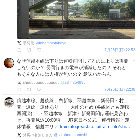
手羽元
@
tebamototabeyo
7月26日(日) 22:53
なぜ信越本線は下りは運転再開してるのに上りは再開
しないのか？ 長岡行きの電車が消滅したの？ それと
もそんな人には人権が無いの？ 意味わからん
shuuuuuuuuuuuuuuu
@
sshh254995
7月26日(日) 22:38
信越本線、越後線、白新線、羽越本線：新発田～村上
間 遅延・運休あり ・大雨のため (各線区とも運転
再開済) ・羽越本線：新津～新発田間は運転見合わ
せ、再開見込10:00頃 JR東日本公式 運行情報・運
休情報 信越エリア
traininfo.jreast.co.jp/train_info/shi…
外房の名無しさん
@
sotobou_nanashi