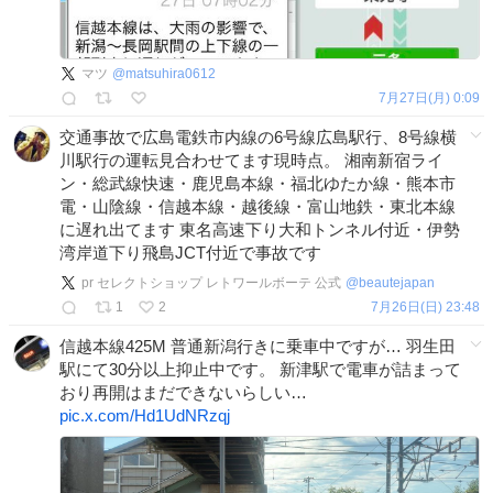
マツ
@
matsuhira0612
7月27日(月) 0:09
交通事故で広島電鉄市内線の6号線広島駅行、8号線横
川駅行の運転見合わせてます現時点。 湘南新宿ライ
ン・総武線快速・鹿児島本線・福北ゆたか線・熊本市
電・山陰線・信越本線・越後線・富山地鉄・東北本線
に遅れ出てます 東名高速下り大和トンネル付近・伊勢
湾岸道下り飛島JCT付近で事故です
pr セレクトショップ レトワールボーテ 公式
@
beautejapan
1
2
7月26日(日) 23:48
信越本線425M 普通新潟行きに乗車中ですが… 羽生田
駅にて30分以上抑止中です。 新津駅で電車が詰まって
おり再開はまだできないらしい…
pic.x.com/Hd1UdNRzqj