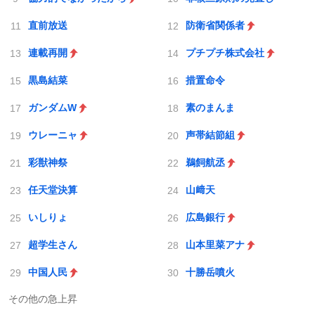
直前放送
防衛省関係者
連載再開
プチプチ株式会社
黒島結菜
措置命令
ガンダムW
素のまんま
ウレーニャ
声帯結節組
彩獣神祭
鵜飼航丞
任天堂決算
山﨑天
いしりょ
広島銀行
超学生さん
山本里菜アナ
中国人民
十勝岳噴火
その他の急上昇