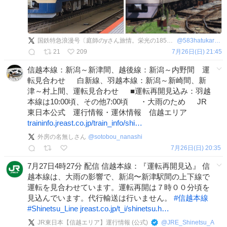
国鉄特急浪漫号〔庭師のyさん旅情。栄光の185系〕
@
583hatukari81
21
209
7月26日(日) 21:45
信越本線：新潟～新津間、越後線：新潟～内野間 運
転見合わせ 白新線、羽越本線：新潟～新崎間、新
津～村上間、運転見合わせ ■運転再開見込み：羽越
本線は10:00頃、その他7:00頃 ・大雨のため JR
東日本公式 運行情報・運休情報 信越エリア
traininfo.jreast.co.jp/train_info/shi…
外房の名無しさん
@
sotobou_nanashi
7月26日(日) 20:35
7月27日4時27分 配信 信越本線：『運転再開見込』 信
越本線は、大雨の影響で、新潟〜新津駅間の上下線で
運転を見合わせています。運転再開は７時００分頃を
見込んでいます。代行輸送は行いません。
#
信越本線
#
Shinetsu_Line
jreast.co.jp/t_i/shinetsu.h…
JR東日本【信越エリア】運行情報 (公式)
@
JRE_Shinetsu_A