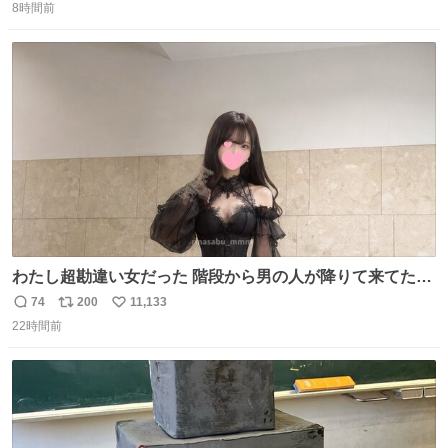
のだけども 女の子ずっとママの側から離れない…⁉️ 手を繋
8時間前
信
ポ
い
がなくてもうろちょろしないしママが歩いたらピクミンみ
数
ス
ね
たいにﾄﾃﾄﾃついてってるし逃走しないし脱走しないし逃げ
ト
数
数
ないし走ら文字数
わたし超勘違い女だった 階段から男の人が降りて来てたん
だけど この格好の女が立ってたら一回は足が止まるでし
74
200
11,133
返
リ
い
ょ？普通。降りてきたのは仕事帰りっぽい男の人で、足取
22時間前
信
ポ
い
り重そうに歩いてて見るからに異変を感じたんだけど
数
ス
ね
ト
数
数