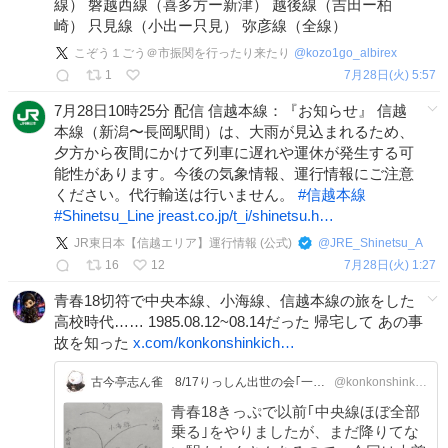
線） 磐越西線（喜多方ー新津） 越後線（吉田ー柏
崎） 只見線（小出ー只見） 弥彦線（全線）
こぞう１ごう＠市振関を行ったり来たり
@
kozo1go_albirex
1
7月28日(火) 5:57
7月28日10時25分 配信 信越本線：『お知らせ』 信越
本線（新潟〜長岡駅間）は、大雨が見込まれるため、
夕方から夜間にかけて列車に遅れや運休が発生する可
能性があります。今後の気象情報、運行情報にご注意
ください。代行輸送は行いません。
#
信越本線
#
Shinetsu_Line
jreast.co.jp/t_i/shinetsu.h…
JR東日本【信越エリア】運行情報 (公式)
@
JRE_Shinetsu_A
16
12
7月28日(火) 1:27
青春18切符で中央本線、小海線、信越本線の旅をした
高校時代…… 1985.08.12~08.14だった 帰宅して あの事
故を知った
x.com/konkonshinkich…
古今亭志ん雀 8/17りっしん出世の会｢一文笛｣
@konkonshinkichi
青春18きっぷで以前｢中央線ほぼ全部
乗る｣をやりましたが、まだ降りてな