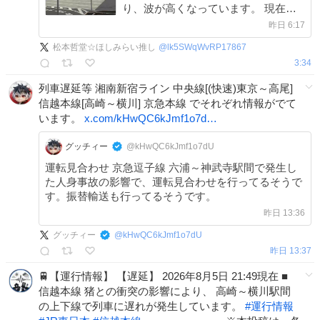
り、波が高くなっています。 現在、
上下線で ＃通行止め を実施中。 区間
昨日 6:17
: 小田原西IC ～ 西湘二宮IC 石
松本哲堂☆ほしみらい推し
@
lk5SWqWvRP17867
橋IC ～ 早川IC
3:34
列車遅延等 湘南新宿ライン 中央線[(快速)東京～高尾]
信越本線[高崎～横川] 京急本線 でそれぞれ情報がでて
います。
x.com/kHwQC6kJmf1o7d…
グッチィー
@kHwQC6kJmf1o7dU
運転見合わせ 京急逗子線 六浦～神武寺駅間で発生し
た人身事故の影響で、運転見合わせを行ってるそうで
す。振替輸送も行ってるそうです。
昨日 13:36
グッチィー
@
kHwQC6kJmf1o7dU
昨日 13:37
🚆【運行情報】 【遅延】 2026年8月5日 21:49現在 ■
信越本線 猪との衝突の影響により、 高崎～横川駅間
の上下線で列車に遅れが発生しています。
#
運行情報