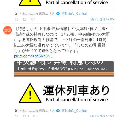
とれいんふぉ 東海エリア
@
Trainfo_Central
8月2日(日) 12:05
【特急しなの 上下線 遅延情報】 中央本線･篠ノ井線･
信越本線の特急しなのは、17:25頃、中央線内での大雨
による運転規制の影響で、上下線の一部列車に1時間
以上の大幅な遅れがでています。「しなの23号 長野
行」が全区間で運休となっています。
pic.x.com/XpfI5Kn3NL
とれいんふぉ 東海エリア
@
Trainfo_Central
2
8月2日(日) 10:57