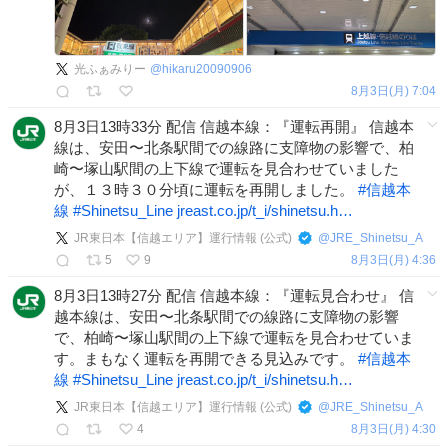
光ふぁみりー
@
hikaru20090906
8月3日(月) 7:04
8月3日13時33分 配信 信越本線：『運転再開』 信越本
線は、安田〜北条駅間での線路に支障物の影響で、柏
崎〜塚山駅間の上下線で運転を見合わせていました
が、１３時３０分頃に運転を再開しました。
#
信越本
線
#
Shinetsu_Line
jreast.co.jp/t_i/shinetsu.h…
JR東日本【信越エリア】運行情報 (公式)
@
JRE_Shinetsu_A
5
9
8月3日(月) 4:36
8月3日13時27分 配信 信越本線：『運転見合わせ』 信
越本線は、安田〜北条駅間での線路に支障物の影響
で、柏崎〜塚山駅間の上下線で運転を見合わせていま
す。まもなく運転を再開できる見込みです。
#
信越本
線
#
Shinetsu_Line
jreast.co.jp/t_i/shinetsu.h…
JR東日本【信越エリア】運行情報 (公式)
@
JRE_Shinetsu_A
4
8月3日(月) 4:30