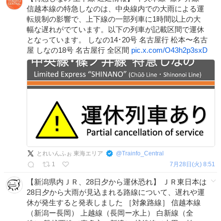
信越本線の特急しなのは、中央線内での大雨による運
転規制の影響で、上下線の一部列車に1時間以上の大
幅な遅れがでています。以下の列車が記載区間で運休
となっています。 しなの14･20号 名古屋行 松本〜名古
屋 しなの18号 名古屋行 全区間
pic.x.com/O43h2p3sxD
とれいんふぉ 東海エリア
@
Trainfo_Central
1
7月28日(火) 8:51
【新潟県内ＪＲ、28日夕から運休恐れ】 ＪＲ東日本は
28日夕から大雨が見込まれる路線について、遅れや運
休が発生すると発表しました ［対象路線］ 信越本線
（新潟ー長岡） 上越線（長岡ー水上） 白新線（全