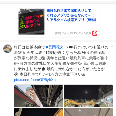
昨日は信越本線で
#
長岡花火
へ🚃 行きはいつも通りの
混雑🚶 今年…終了時刻が遅くなった為 帰りの長岡駅
が異常な状況に😱 例年とは違い最終列車に乗客が集中
👪 各方面の改札口で入場制限が発生💦 我が家は最終
に乗れましたが🏠 最終に乗れなかった方がいたとか
😭 本日列車で行かれる方ご注意下さい⚠️
pic.x.com/oomQP5ybXa