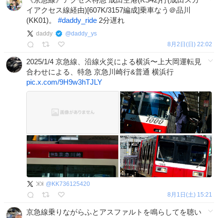
イアクセス線経由)[607K/3157編成]乗車なう＠品川
(KK01)。
#
daddy_ride
2分遅れ
daddy
@
daddy_ys
8月2日(日) 22:02
2025/1/4 京急線、沿線火災による横浜〜上大岡運転見
合わせによる、特急 京急川崎行&普通 横浜行
pic.x.com/9H9w3hTJLY
ꓘꓘ
@
KK736125420
8月1日(土) 15:21
京急線乗りながらふとアスファルトを鳴らしてを聴い