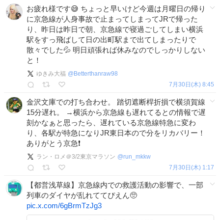
お疲れ様です😅 ちょっと早いけど今週は月曜日の帰り
に京急線が人身事故で止まってしまってJRで帰った
り、昨日は昨日で朝、京急線で寝過ごしてしまい横浜
駅をすっ飛ばして日の出町駅まで出てしまったりで
散々でした💦 明日頑張れば休みなのでしっかりしない
と！
ゆきみ大福
@
Betterthanraw98
7月30日(木) 8:45
金沢文庫での打ち合わせ。 踏切遮断桿折損で横須賀線
15分遅れ。 →横浜から京急線も遅れてるとの情報で遅
刻かなぁと思ったら、遅れている京急線特急に変わ
り、各駅が特急になりJR東日本ので分をリカバリー！
ありがとう京急❗️
ラン・ロメ＠3/2東京マラソン
@
run_mkkw
7月30日(木) 1:17
【都営浅草線】京急線内での救護活動の影響で、一部
列車のダイヤが乱れててぴえん🥺
pic.x.com/6gBrmTzJg3