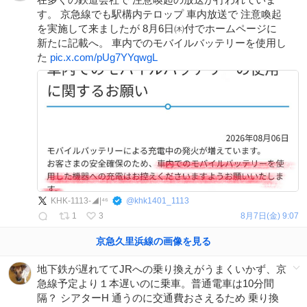
す。 京急線でも駅構内テロップ 車内放送で 注意喚起
を実施して来ましたが 8月6日㈭付でホームページに
新たに記載へ。 車内でのモバイルバッテリーを使用し
た
pic.x.com/pUg7YYqwgL
KHK-1113-◢|⁴⁶
@
khk1401_1113
1
3
8月7日(金) 9:07
京急久里浜線
の
画像を見る
地下鉄が遅れててJRへの乗り換えがうまくいかず、京
急線予定より１本遅いのに乗車。普通電車は10分間
隔？ シアターH 通うのに交通費おさえるため 乗り換