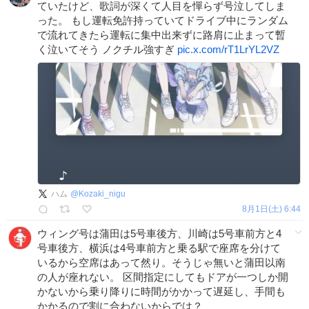
ていたけど、歌詞が深くて人目を憚らず号泣してしま
った。 もし運転免許持っていてドライブ中にランダム
で流れてきたら運転に集中出来ずに路肩に止まって暫
く泣いてそう ノクチル強すぎ
pic.x.com/rT1LrYL2VZ
ハム
@
Kozaki_nigu
8月1日(土) 6:44
ウィング号は蒲田は5号車後方、川崎は5号車前方と4
号車後方、横浜は4号車前方と乗る駅で座席を分けて
いるから空席はあって然り。そうじゃ無いと蒲田以南
の人が座れない。 区間指定にしてもドアが一つしか開
かないから乗り降りに時間がかかって遅延し、手間も
かかるので割に合わないからでは？