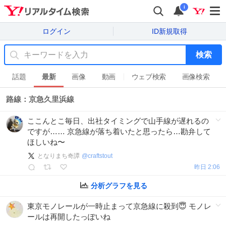
i
ログイン
ID新規取得
検索
話題
最新
画像
動画
ウェブ検索
画像検索
路線：京急久里浜線
ここんとこ毎日、出社タイミングで山手線が遅れるの
ですが…… 京急線が落ち着いたと思ったら…勘弁して
ほしいね〜
となりまち奇譚
@
craftstout
昨日 2:06
分析グラフを見る
東京モノレールが一時止まって京急線に殺到😇 モノレ
ールは再開したっぽいね