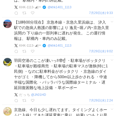
は、 駅構内・車内のみ記載。
KHK-1113-◢|⁴⁶
@
khk1401_1113
7月29日(水) 9:33
【18時00分現在】 京急本線・京急久里浜線は、 汐入
駅での急病人救護の影響により 逸見~堀ノ内~京急久里
浜間の 下り線の一部列車に遅れが発生。 この運行情
報は、 駅構内・車内のみ記載。
KHK-1113-◢|⁴⁶
@
khk1401_1113
7月29日(水) 9:02
羽田空港のここが凄いっ‼️🤓☝️ ・駐車場がボッタクリ
・駐車場が殿様商売 ・駐車場の駐車マスが激狭(特に1
民側) ・なのに駐車料金がボッタクリ ・京急線のダイ
ヤがゴミ ・降機してから500m以上歩かされる ・中途
半端な国際化 ・バッラバラな国際線ターミナル ・遅
延回復困難な地上設備 ・草ボーボー
だ っ ち
@
JA01HD
7月29日(水) 2:24
京急線、今日も少し遅れてます。タイミングよくホー
ムに入線してきた遅延電車に乗り、結果いつもより早