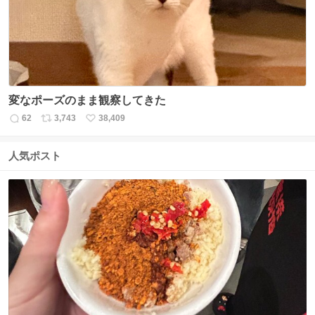
数
変なポーズのまま観察してきた
62
3,743
38,409
返
リ
い
信
ポ
い
数
ス
ね
人気ポスト
ト
数
数