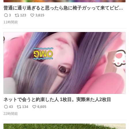
普通に通り過ぎると思ったら急に椅子ガッって来てビビっ
た。そんでまじいい匂い。← #超特急_ESCORT
3
123
3,615
返
リ
い
11時間前
信
ポ
い
数
ス
ね
ト
数
数
ネットで会うと約束した人 1枚目。実際来た人2枚目
43
134
6,605
返
リ
い
22時間前
信
ポ
い
数
ス
ね
ト
数