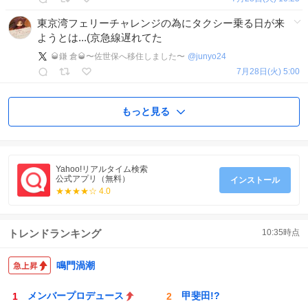
東京湾フェリーチャレンジの為にタクシー乗る日が来
ようとは...(京急線遅れてた
🥃鎌 倉🥃〜佐世保へ移住しました〜
@
junyo24
7月28日(火) 5:00
もっと見る
Yahoo!リアルタイム検索
公式アプリ（無料）
インストール
★★★★☆ 4.0
トレンドランキング
10:35
時点
鳴門渦潮
メンバープロデュース
甲斐田!?