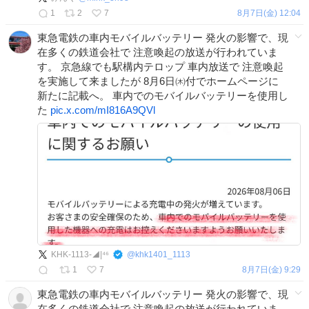
1
2
7
8月7日(金) 12:04
東急電鉄の車内モバイルバッテリー 発火の影響で、現
在多くの鉄道会社で 注意喚起の放送が行われていま
す。 京急線でも駅構内テロップ 車内放送で 注意喚起
を実施して来ましたが 8月6日㈭付でホームページに
新たに記載へ。 車内でのモバイルバッテリーを使用し
た
pic.x.com/mI816A9QVl
KHK-1113-◢|⁴⁶
@
khk1401_1113
1
7
8月7日(金) 9:29
東急電鉄の車内モバイルバッテリー 発火の影響で、現
在多くの鉄道会社で 注意喚起の放送が行われていま