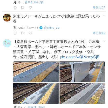
さー
@
saa_nw_djd
昨日 1:07
東京モノレールが止まったので京急線に飛び乗ったの
巻
ryuto(リュート)
@
yhino_de
昨日 0:41
【京急線ホームドア設置工事進捗まとめ 1/4】 ◇本線
・大森海岸…墨出し ・雑色…ホームドア本体・センサ
類設置 ・八丁畷…削孔、点字ブロック改修 ・弘明
寺…笠石復旧、墨出し ↓続く
pic.x.com/wQLVcmyGjR
みんく
@
mink_3n93