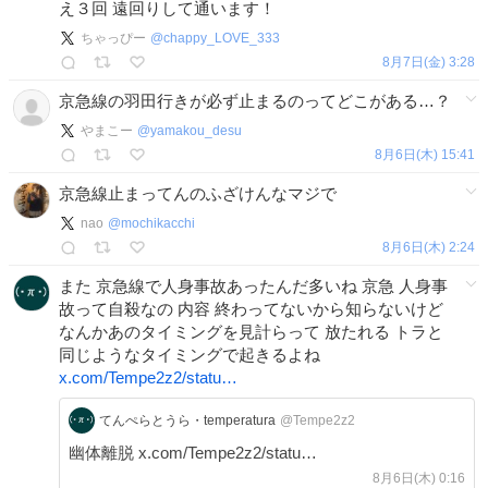
え３回 遠回りして通います！
ちゃっぴー
@
chappy_LOVE_333
8月7日(金) 3:28
京急線の羽田行きが必ず止まるのってどこがある…？
やまこー
@
yamakou_desu
8月6日(木) 15:41
京急線止まってんのふざけんなマジで
nao
@
mochikacchi
8月6日(木) 2:24
また 京急線で人身事故あったんだ多いね 京急 人身事
故って自殺なの 内容 終わってないから知らないけど
なんかあのタイミングを見計らって 放たれる トラと
同じようなタイミングで起きるよね
x.com/Tempe2z2/statu…
てんぺらとうら・temperatura
@Tempe2z2
幽体離脱 x.com/Tempe2z2/statu…
8月6日(木) 0:16