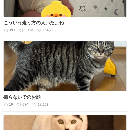
こういう走り方の人いたよね
393
5,358
154,703
返
リ
い
信
ポ
い
数
ス
ね
ト
数
数
撮らないでのお顔
10
674
17,139
返
リ
い
信
ポ
い
数
ス
ね
ト
数