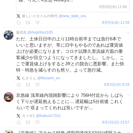
unkou.keikyu.co.jp/index.html
8月5日(水) 11:56
新しいスタイルの時代
@
new_style_era
8月5日(水) 11:58
返信先:
@
Aogiriha1185
ただ、土休日日中の上り11時台前半までは急行6本で
いいと思いますが、常に日中もやるのであれば運賃値
上げが必要になります。コロナ以降久里浜線方面の乗
客減少が目立つようになってきましたし。 しかし、こ
こで運賃値上げをするとJRとの競合に悪影響。また快
特・特急を減らすのも然り。よって急行減。
むさりん
@
Musarin_ex
8月3日(月) 9:29
京急線 浅草線内混雑影響により 756H付近から しばら
く下りが遅延抱えることに… 遅延幅は5分前後 これく
らいで 収まってくれれば良いですが…
カツオ2
@
Katsuo17011
8月2日(日) 23:57
《京急線》アクセス特急 成田空港(KS42)行(成田スカ