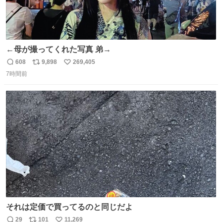
←母が撮ってくれた写真 弟→
608
9,898
269,405
返
リ
い
7時間前
信
ポ
い
数
ス
ね
ト
数
数
それは定価で買ってるのと同じだよ
29
101
11,269