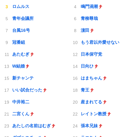
ロムルス
鳴門渦潮
青年会議所
青柳尊哉
台風16号
濵田
冠番組
もう君以外愛せない
あたむぎ
日本保守党
W結婚
日向ひ
新チャンテ
はまちゃん
いい試合だった
青王
中井裕二
産まれてる
二宮くん
レイトン教授
あたしの名前はむぎ
張本兄妹