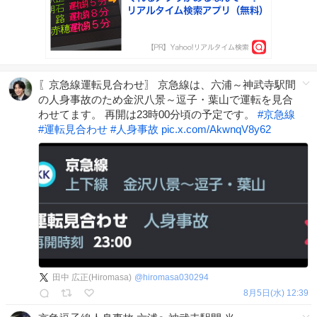
〖京急線運転見合わせ〗 京急線は、六浦～神武寺駅間
の人身事故のため金沢八景～逗子・葉山で運転を見合
わせてます。 再開は23時00分頃の予定です。
#
京急線
#
運転見合わせ
#
人身事故
pic.x.com/AkwnqV8y62
田中 広正(Hiromasa)
@
hiromasa030294
8月5日(水) 12:39