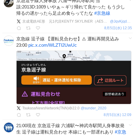
京急逗子線人身事故 六浦〜神武寺駅間 当
該:2013D:1009 いやぁ～ギリ帰れて良かった もう少し
帰るの遅かったら足止め食らってたな
#
京急線
京成電鉄AE形 元1代目KENTY SKYLINER（AE5編成）ディアナの専属特急電車
@
JqvKjqd4NVwct4Z
8月5日(水) 12:35
京急線 逗子線 【運転見合わせ】⚠️ 運転再開見込み
23:00
pic.x.com/WLZTI2UwUc
TsukasaNewsNetwork(TNN)🍥22.0
@
sunder_2020
8月5日(水) 12:09
21:00現在 京急逗子線 六浦駅〜神武寺駅間人身事故発
生 逗子線は運転見合わせ 本線にも一部遅れあり
#
京急