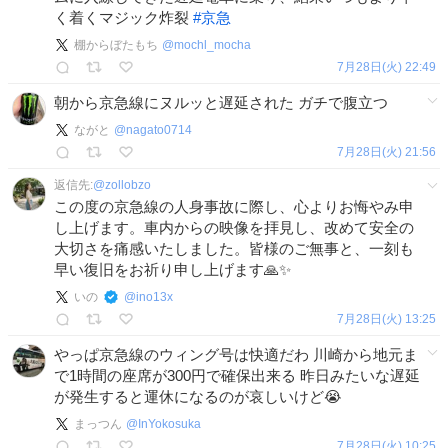
く着くマジック炸裂
#
京急
棚からぼたもち
@
mochl_mocha
7月28日(火) 22:49
朝から京急線にヌルッと遅延された ガチで腹立つ
ながと
@
nagato0714
7月28日(火) 21:56
返信先:
@
zollobzo
この度の京急線の人身事故に際し、心よりお悔やみ申
し上げます。車内からの映像を拝見し、改めて安全の
大切さを痛感いたしました。皆様のご無事と、一刻も
早い復旧をお祈り申し上げます🙏✨
いの
@
ino13x
7月28日(火) 13:25
やっぱ京急線のウィング号は快適だわ 川崎から地元ま
で1時間の座席が300円で確保出来る 昨日みたいな遅延
が発生すると運休になるのが哀しいけど😭
まっつん
@
InYokosuka
7月28日(火) 10:25