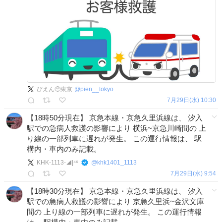
ぴえん🥺東京
@
pien__tokyo
7月29日(水) 10:30
【18時50分現在】 京急本線・京急久里浜線は、 汐入
駅での急病人救護の影響により 横浜~京急川崎間の 上
り線の一部列車に遅れが発生。 この運行情報は、 駅
構内・車内のみ記載。
KHK-1113-◢|⁴⁶
@
khk1401_1113
7月29日(水) 9:54
【18時30分現在】 京急本線・京急久里浜線は、 汐入
駅での急病人救護の影響により 京急久里浜~金沢文庫
間の 上り線の一部列車に遅れが発生。 この運行情報