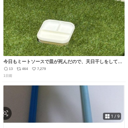
数
今日もミートソースで皿が死んだので、天日干しをしてい
ます🍝 ありがとう先人の知恵
13
464
7,279
返
リ
い
1日前
信
ポ
い
数
ス
ね
ト
数
数