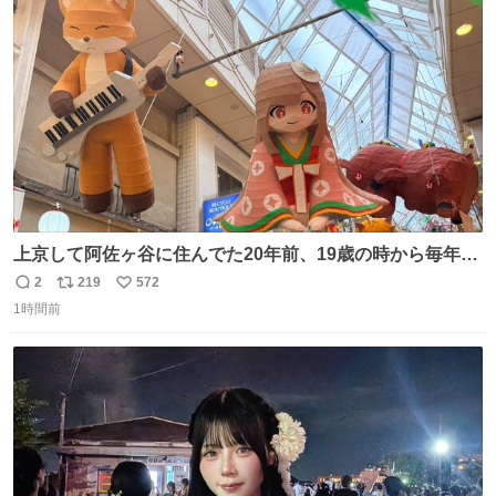
ト
数
数
上京して阿佐ヶ谷に住んでた20年前、19歳の時から毎年参
加してるお祭りなのでとっても感慨深いです。うれしーー
2
219
572
返
リ
い
ー！作っていただいた方本当にありがとう。
1時間前
信
ポ
い
数
ス
ね
ト
数
数