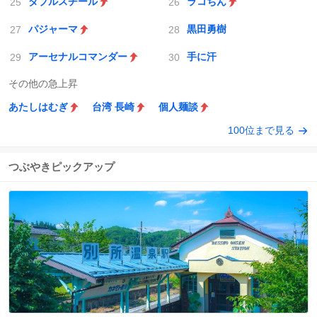
ダブルスチール
ラコちん
パジャーマ
黒田勇樹
アーセナルコマンダー
手に汗
その他の急上昇
あたしはむぎ
台湾 長崎
個人麺談
100位まで見る
つぶやきピックアップ