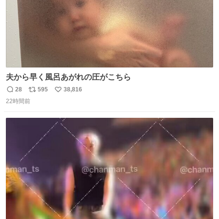
夫から早く風呂あがれの圧がこちら
28
595
38,816
返
リ
い
22時間前
信
ポ
い
数
ス
ね
ト
数
数