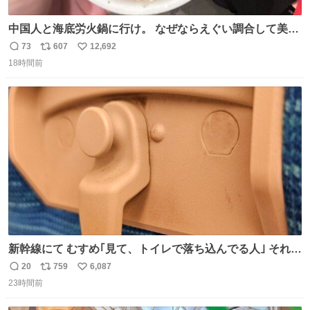
中国人と海底労火鍋に行け。 なぜならえぐい調合して美味
しすぎる ソースを作ってくれるから。
73
607
12,692
返
リ
い
18時間前
信
ポ
い
数
ス
ね
ト
数
数
新幹線にて むすめ｢見て、トイレで落ち込んでる人｣ それに
しか見えなくなった どうしてくれるんだ
20
759
6,087
返
リ
い
23時間前
信
ポ
い
数
ス
ね