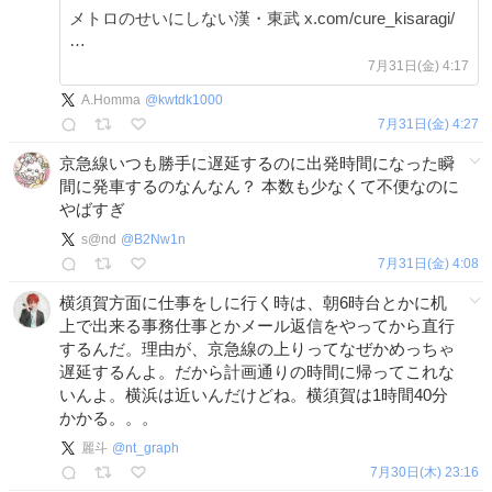
メトロのせいにしない漢・東武 x.com/cure_kisaragi/
…
7月31日(金) 4:17
A.Homma
@
kwtdk1000
7月31日(金) 4:27
京急線いつも勝手に遅延するのに出発時間になった瞬
間に発車するのなんなん？ 本数も少なくて不便なのに
やばすぎ
s@nd
@
B2Nw1n
7月31日(金) 4:08
横須賀方面に仕事をしに行く時は、朝6時台とかに机
上で出来る事務仕事とかメール返信をやってから直行
するんだ。理由が、京急線の上りってなぜかめっちゃ
遅延するんよ。だから計画通りの時間に帰ってこれな
いんよ。横浜は近いんだけどね。横須賀は1時間40分
かかる。。。
麗斗
@
nt_graph
7月30日(木) 23:16