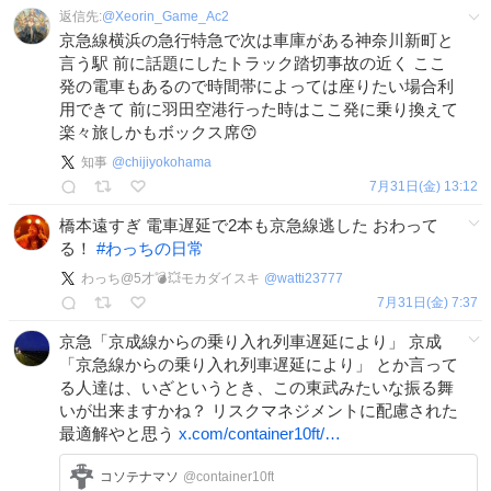
返信先:
@
Xeorin_Game_Ac2
京急線横浜の急行特急で次は車庫がある神奈川新町と
言う駅 前に話題にしたトラック踏切事故の近く ここ
発の電車もあるので時間帯によっては座りたい場合利
用できて 前に羽田空港行った時はここ発に乗り換えて
楽々旅しかもボックス席😙
知事
@
chijiyokohama
7月31日(金) 13:12
橋本遠すぎ 電車遅延で2本も京急線逃した おわって
る！
#
わっちの日常
わっち@5才💣💥モカダイスキ
@
watti23777
7月31日(金) 7:37
京急「京成線からの乗り入れ列車遅延により」 京成
「京急線からの乗り入れ列車遅延により」 とか言って
る人達は、いざというとき、この東武みたいな振る舞
いが出来ますかね？ リスクマネジメントに配慮された
最適解やと思う
x.com/container10ft/…
コソテナマソ
@container10ft