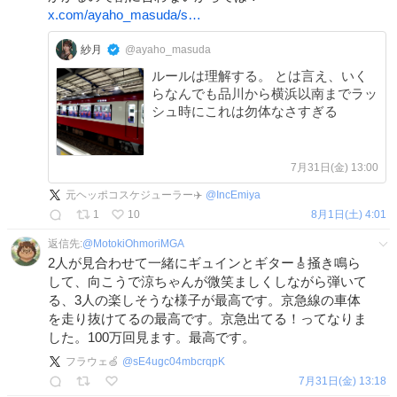
x.com/ayaho_masuda/s…
紗月
@ayaho_masuda
ルールは理解する。 とは言え、いく
らなんでも品川から横浜以南までラッ
シュ時にこれは勿体なさすぎる
7月31日(金) 13:00
元ヘッポコスケジューラー✈️
@
IncEmiya
1
10
8月1日(土) 4:01
返信先:
@
MotokiOhmoriMGA
2人が見合わせて一緒にギュインとギター🎸掻き鳴ら
して、向こうで涼ちゃんが微笑ましくしながら弾いて
る、3人の楽しそうな様子が最高です。京急線の車体
を走り抜けてるの最高です。京急出てる！ってなりま
した。100万回見ます。最高です。
フラウェ🍏
@
sE4ugc04mbcrqpK
7月31日(金) 13:18