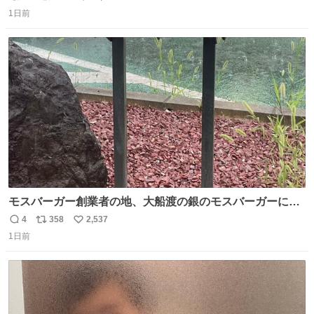
返
リ
い
1日前
信
ポ
い
数
ス
ね
ト
数
数
モスバーガー創業者の地、大船渡の銀のモスバーガーに一
礼。
4
358
2,537
返
リ
い
1日前
信
ポ
い
数
ス
ね
ト
数
数