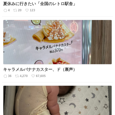
夏休みに行きたい「全国のレトロ駅舎」
4
20
123
返
リ
い
信
ポ
い
数
ス
ね
ト
数
数
キャラメルバナナカスター、ド（裏声）
36
4,270
67,605
返
リ
い
信
ポ
い
数
ス
ね
ト
数
数