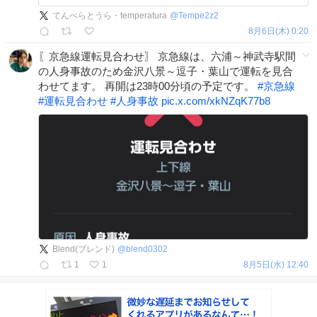
てんぺらとうら・temperatura
@
Tempe2z2
8月6日(木) 0:20
〖京急線運転見合わせ〗 京急線は、六浦～神武寺駅間
の人身事故のため金沢八景～逗子・葉山で運転を見合
わせてます。 再開は23時00分頃の予定です。
#
京急線
#
運転見合わせ
#
人身事故
pic.x.com/xkNZqK77b8
Blend(ブレンド)
@
blend0302
1
1
8月5日(水) 12:40