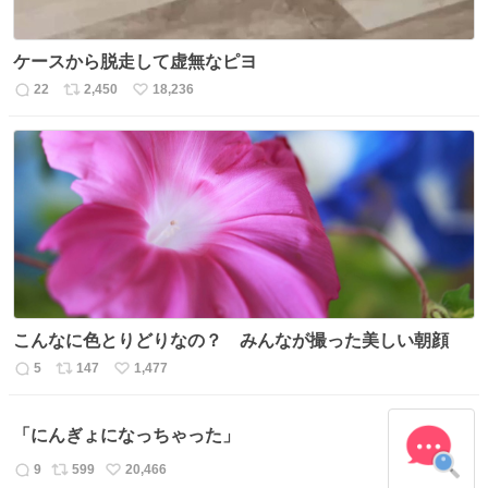
ケースから脱走して虚無なピヨ
22
2,450
18,236
返
リ
い
信
ポ
い
数
ス
ね
ト
数
数
こんなに色とりどりなの？ みんなが撮った美しい朝顔
5
147
1,477
返
リ
い
信
ポ
い
数
ス
ね
「にんぎょになっちゃった」
ト
数
数
9
599
20,466
返
リ
い