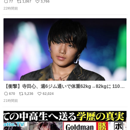
77
1,067
3,766
返
リ
い
22時間前
信
ポ
い
数
ス
ね
ト
数
数
【衝撃】寺田心、週6ジム通いで体重62kg→82kgに 110kg
のベンチプレス持ち上げる姿披露
670
5,236
62,024
返
リ
い
news.livedoor.com/article/detail… 元々自重のみだった
21時間前
信
ポ
い
が、更に筋肉を大きくするためジム通いを開始。筋肉増量
数
ス
ね
のためおにぎり10個、ゼリー飲料3～4本、パスタと毎日4
ト
数
数
千kcalオーバーの食事を摂取し、増量したという。