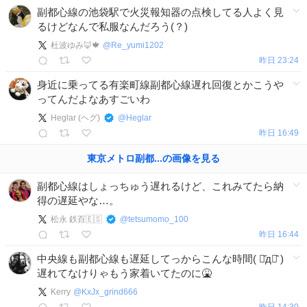
副都心線の池袋駅で火災報知器の点検してる人よく見
るけどなんで私服なんだろう(？)
杜波ゆみ🦊🍁
@
Re_yumi1202
昨日 23:24
身近に乗ってる有楽町線副都心線遅れ回復とかこうや
ってんだよなあすごいわ
Heglar (ヘグ)
@
Heglar
昨日 16:49
東京メトロ副都...
の
画像を見る
副都心線はしょっちゅう遅れるけど、これみてたら納
得の遅延やな…。
松永 鉄百🇪🇸
@
tetsumomo_100
昨日 16:44
中央線も副都心線も遅延してっからこんな時間( ･᷄д･᷅ )
遅れてなけりゃもう家着いてたのに🤮
Kerry
@
KxJx_grind666
昨日 14:30