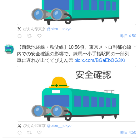
ぴえん🥺東京
@
pien__tokyo
昨日 4:50
【西武池袋線・秩父線】10:56頃、東京メトロ副都心線
内での安全確認の影響で、練馬〜小手指駅間の一部列
車に遅れが出ててぴえん🥺
pic.x.com/BGaEbOG3Xr
ぴえん🥺東京
@
pien__tokyo
昨日 4:50