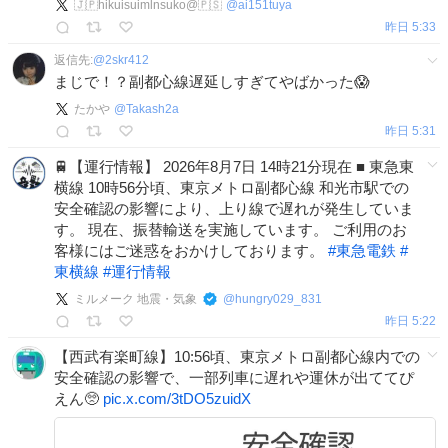
🇯🇵hikuisuimlnsuko@🇵🇸
@
ai151tuya
昨日 5:33
返信先:
@
2skr412
まじで！？副都心線遅延しすぎてやばかった😱
たかや
@
Takash2a
昨日 5:31
🚆【運行情報】 2026年8月7日 14時21分現在 ■ 東急東
横線 10時56分頃、東京メトロ副都心線 和光市駅での
安全確認の影響により、上り線で遅れが発生していま
す。 現在、振替輸送を実施しています。 ご利用のお
客様にはご迷惑をおかけしております。
#
東急電鉄
#
東横線
#
運行情報
ミルメーク 地震・気象
@
hungry029_831
昨日 5:22
【西武有楽町線】10:56頃、東京メトロ副都心線内での
安全確認の影響で、一部列車に遅れや運休が出ててぴ
えん🥺
pic.x.com/3tDO5zuidX