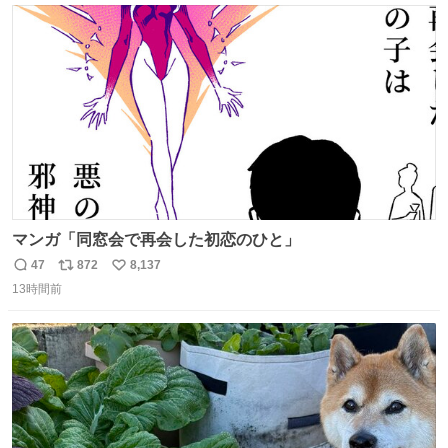
ト
数
数
マンガ「同窓会で再会した初恋のひと」
47
872
8,137
返
リ
い
13時間前
信
ポ
い
数
ス
ね
ト
数
数