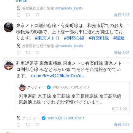
#
運休
首都圏鉄道運行情報
@
traininfo_kanto
昨日 3:06
東京メトロ副都心線・有楽町線は、和光市駅でのお客
様転落の影響で、上下線一部列車に遅れが発生してお
ります。
#
東京メトロ
#
副都心線
#
有楽町線
#
遅延
首都圏鉄道運行情報
@
traininfo_kanto
昨日 3:04
列車遅延等 東急東横線 東京メトロ有楽町線 東京メト
ロ副都心線 みなとみらい線 でそれぞれ情報がでてい
ます。
x.com/kHwQC6kJmf1o7d…
グッチィー
@kHwQC6kJmf1o7dU
列車遅延 京王線 京王新線 京王相模原線 京王高尾線
東急池上線 でそれぞれ情報がでています。
昨日 1:20
グッチィー
@
kHwQC6kJmf1o7dU
昨日 2:58