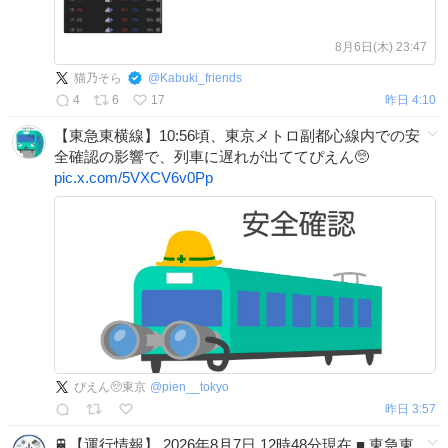
8月6日(木) 23:47
猫乃そら
@
Kabuki_friends
4
6
17
昨日 4:10
【東急東横線】10:56頃、東京メトロ副都心線内での安
全確認の影響で、列車に遅れが出ててぴえん🥺
pic.x.com/5VXCV6v0Pp
ぴえん🥺東京
@
pien__tokyo
昨日 3:57
🚆【運行情報】 2026年8月7日 12時48分現在 ■ 東急東