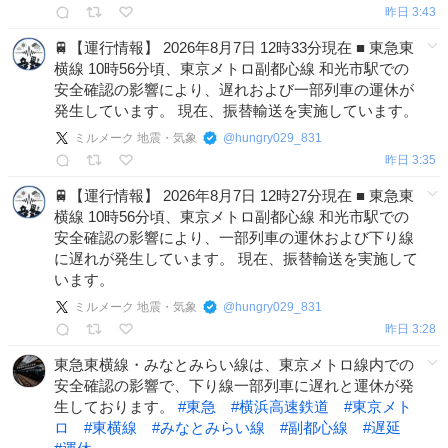
昨日 3:43
🚆【運行情報】 2026年8月7日 12時33分現在 ■ 東急東
横線 10時56分頃、東京メトロ副都心線 和光市駅での
安全確認の影響により、遅れおよび一部列車の運休が
発生しています。 現在、振替輸送を実施しています。
ミルメーク 地震・気象
@
hungry029_831
昨日 3:35
🚆【運行情報】 2026年8月7日 12時27分現在 ■ 東急東
横線 10時56分頃、東京メトロ副都心線 和光市駅での
安全確認の影響により、一部列車の運休および下り線
に遅れが発生しています。 現在、振替輸送を実施して
います。
ミルメーク 地震・気象
@
hungry029_831
昨日 3:28
東急東横線・みなとみらい線は、東京メトロ線内での
安全確認の影響で、下り線一部列車に遅れと運休が発
生しております。
#
東急
#
横浜高速鉄道
#
東京メト
ロ
#
東横線
#
みなとみらい線
#
副都心線
#
遅延