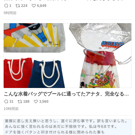
やっとたまたま成功わろた🏀ｗｗ ⠀ そしていつものD見て
1
224
6,649
返
リ
い
おもいっきりボール投げつけんのほんまにｗｗｗｗｗ ぺし
9時間前
信
ポ
い
ょぺしょそぉやもかわよだった💚
数
ス
ね
ト
数
数
こんな水着バッグでプールに通ってたアナタ、完全なる同
世代（笑） #70年代 #80年代 #昭和レトロ
31
188
3,560
返
リ
い
10時間前
信
ポ
い
数
ス
ね
ト
数
数