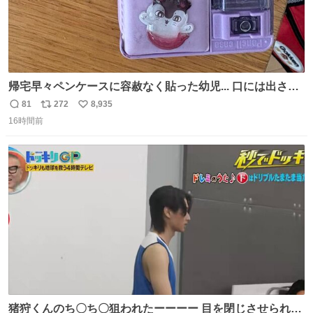
帰宅早々ペンケースに容赦なく貼った幼児... 口には出さぬ
が勿体無い精神で心がざわつく.....ッ
81
272
8,935
返
リ
い
16時間前
信
ポ
い
数
ス
ね
ト
数
数
猪狩くんのち〇ち〇狙われたーーーー 目を閉じさせられて