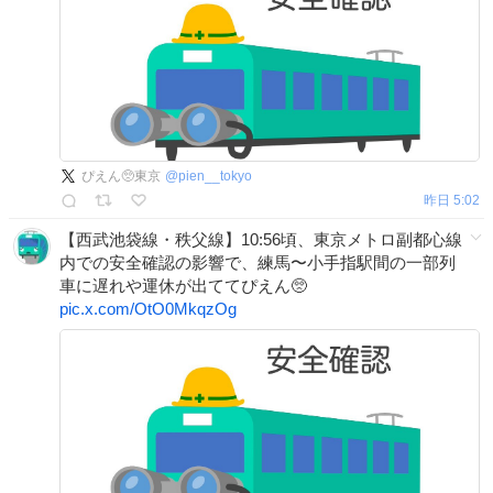
ぴえん🥺東京
@
pien__tokyo
昨日 5:02
【西武池袋線・秩父線】10:56頃、東京メトロ副都心線
内での安全確認の影響で、練馬〜小手指駅間の一部列
車に遅れや運休が出ててぴえん🥺
pic.x.com/OtO0MkqzOg