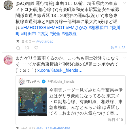
[(SO)相鉄 運行情報] 事由 11：00前、埼玉県内の東京
メトロ(F)副都心線·(Y)有楽町線和光市駅緊急安全確認
関係直通各線遅延 13：20現在の運転状況 (TY)東急東
横線直通列車と相鉄各線一部列車に最大約5分ほど遅
れ
#
FMHOT839
#
FMHOT
#
FMさがみ
#
相模原市
#
愛川
町
#
町田市
#
防災
#
安全
#
相鉄線
ヨタロー
@
yotaroad
昨日 4:28
またゲリラ豪雨くるのか、こっちも雨土砂降りになり
そ･･･ てか東急東横線と副都心線の遅延コンボやめて
(´；ω；｀)
x.com/Kabuki_friends…
猫乃そら
@Kabuki_friends
今雨雲レーダー見てみたら千葉県や伊
豆はゲリラ豪雨になってるな 東京メ
トロ副都心線、有楽町線、相鉄線、東
急東横線、みなとみらい線 は遅延し
てるしお出かけの人気をつけて🥹
x.com/kabuki_friends…
昨日 4:10
ゆうりｻﾏ
@
3kL32SpFpB60456