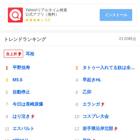
Yahoo!リアルタイム検索
公式アプリ（無料）
インストール
★★★★☆ 4.0
トレンドランキング
21:03
時点
耳栓
平野佳寿
タトゥー入れてる奴は全員バカです
M5.6
早起きHL
自動停止
乙卯
今日は長崎原爆
エランガ
はり泣き
コスプレ大会
エスパルト
岩手県沿岸北部