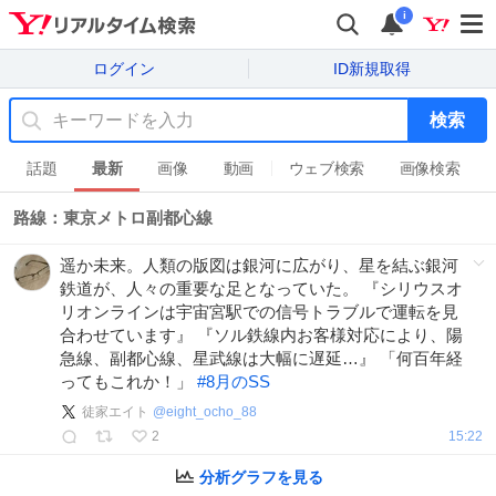
i
ログイン
ID新規取得
検索
話題
最新
画像
動画
ウェブ検索
画像検索
路線：東京メトロ副都心線
遥か未来。人類の版図は銀河に広がり、星を結ぶ銀河
鉄道が、人々の重要な足となっていた。 『シリウスオ
リオンラインは宇宙宮駅での信号トラブルで運転を見
合わせています』 『ソル鉄線内お客様対応により、陽
急線、副都心線、星武線は大幅に遅延…』 「何百年経
ってもこれか！」
#
8月のSS
徒家エイト
@
eight_ocho_88
2
15:22
分析グラフを見る