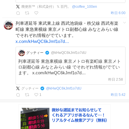
廃便所™（和式染付） 𝕏 百円。
@
coffee_100en
昨日 6:00
列車遅延等 東武東上線 西武池袋線・秩父線 西武有楽
町線 東急東横線 東京メトロ副都心線 みなとみらい線
でそれぞれ情報がでています。
x.com/kHwQC6kJmf1o7d…
グッチィー
@kHwQC6kJmf1o7dU
列車遅延等 東急東横線 東京メトロ有楽町線 東京メト
ロ副都心線 みなとみらい線 でそれぞれ情報がでてい
ます。 x.com/kHwQC6kJmf1o7d…
昨日 2:58
グッチィー
@
kHwQC6kJmf1o7dU
1
昨日 5:42