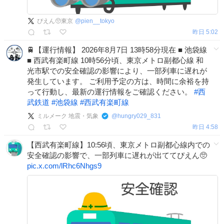
ぴえん🥺東京
@
pien__tokyo
昨日 5:02
🚆【運行情報】 2026年8月7日 13時58分現在 ■ 池袋線
■ 西武有楽町線 10時56分頃、東京メトロ副都心線 和
光市駅での安全確認の影響により、一部列車に遅れが
発生しています。 ご利用予定の方は、時間に余裕を持
って行動し、最新の運行情報をご確認ください。
#
西
武鉄道
#
池袋線
#
西武有楽町線
ミルメーク 地震・気象
@
hungry029_831
昨日 4:58
【西武有楽町線】10:56頃、東京メトロ副都心線内での
安全確認の影響で、一部列車に遅れが出ててぴえん🥺
pic.x.com/lRhc6Nhgs9