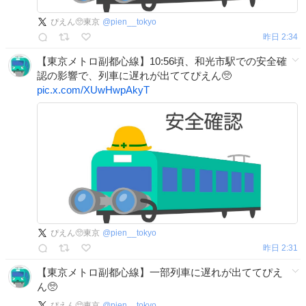
ぴえん🥺東京
@
pien__tokyo
昨日 2:34
【東京メトロ副都心線】10:56頃、和光市駅での安全確
認の影響で、列車に遅れが出ててぴえん🥺
pic.x.com/XUwHwpAkyT
ぴえん🥺東京
@
pien__tokyo
昨日 2:31
【東京メトロ副都心線】一部列車に遅れが出ててぴえ
ん🥺
ぴえん🥺東京
@
pien__tokyo