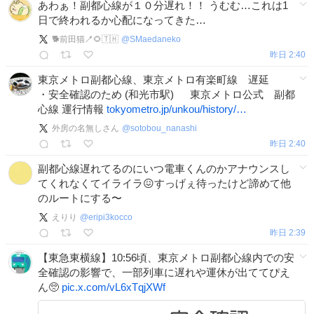
あわぁ！副都心線が１０分遅れ！！ うむむ…これは1
日で終われるか心配になってきた…
🐕前田猫🪥🌻🇹🇭
@
SMaedaneko
昨日 2:40
東京メトロ副都心線、東京メトロ有楽町線 遅延
・安全確認のため (和光市駅) 東京メトロ公式 副都
心線 運行情報
tokyometro.jp/unkou/history/…
外房の名無しさん
@
sotobou_nanashi
昨日 2:40
副都心線遅れてるのにいつ電車くんのかアナウンスし
てくれなくてイライラ😖すっげぇ待ったけど諦めて他
のルートにする〜
えりり
@
eripi3kocco
昨日 2:39
【東急東横線】10:56頃、東京メトロ副都心線内での安
全確認の影響で、一部列車に遅れや運休が出ててぴえ
ん🥺
pic.x.com/vL6xTqjXWf