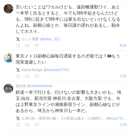
言いたいことはワカルけども、遠距離通勤ワイ、あと
一本早く出るとすると、今でも5時半起きなんだけど
も、5時に起きて5時半には家を出ないといけなくなる
んよね。副都心線とか、毎日謎の遅れがあるし、勘弁
してホスイ。
ロット男爵
@
mitsu_551
9:09
東京メトロ副都心線毎日遅延するの才能では？🚂もう
現実逃避したい
Harun Kavga
@
HarunK27051
7:23
返信先:
@
nekohimereal
鉄道一本で行ける、行けないの影響も大きいかも。 埼
玉:仙台、新潟方面 神奈川:名古屋、大阪方面 でも、今
は上野東京ラインや湘南新宿ライン、副都心線などが
あるから、埼玉から神奈川も一本だ。
公津の杜・国府津の森～【小田原は風土・土地柄の変革が必要、他地域を知れ、小田原を客観視せよ】
@
kozu77point7
2:03