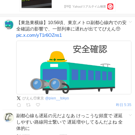
【東急東横線】10:56頃、東京メトロ副都心線内での安
全確認の影響で、一部列車に遅れが出ててぴえん🥺
pic.x.com/yT1r6OZns1
ぴえん🥺東京
@
pien__tokyo
昨日 5:35
副都心線も遅延の元だよなあ けっこうな頻度で 遅延
しやすい路線同士繋いで 遅延増やしてるんだよね 全
体的に