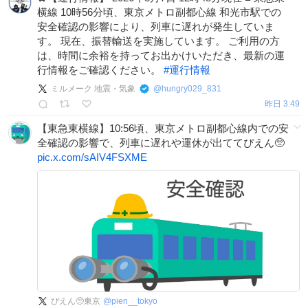
横線 10時56分頃、東京メトロ副都心線 和光市駅での
安全確認の影響により、列車に遅れが発生していま
す。 現在、振替輸送を実施しています。 ご利用の方
は、時間に余裕を持ってお出かけいただき、最新の運
行情報をご確認ください。
#
運行情報
ミルメーク 地震・気象
@
hungry029_831
昨日 3:49
【東急東横線】10:56頃、東京メトロ副都心線内での安
全確認の影響で、列車に遅れや運休が出ててぴえん🥺
pic.x.com/sAIV4FSXME
ぴえん🥺東京
@
pien__tokyo