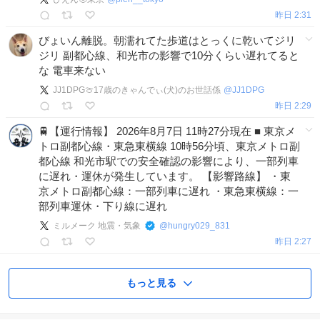
昨日 2:31
びょいん離脱。朝濡れてた歩道はとっくに乾いてジリ
ジリ 副都心線、和光市の影響で10分くらい遅れてると
な 電車来ない
JJ1DPG🍈17歳のきゃんでぃ(犬)のお世話係
@
JJ1DPG
昨日 2:29
🚆【運行情報】 2026年8月7日 11時27分現在 ■ 東京メ
トロ副都心線・東急東横線 10時56分頃、東京メトロ副
都心線 和光市駅での安全確認の影響により、一部列車
に遅れ・運休が発生しています。 【影響路線】 ・東
京メトロ副都心線：一部列車に遅れ ・東急東横線：一
部列車運休・下り線に遅れ
ミルメーク 地震・気象
@
hungry029_831
昨日 2:27
もっと見る