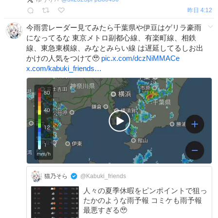
昨日 4:12
今雨雲レーダー見てみたら千葉県や伊豆はゲリラ豪雨
になってるな 東京メトロ副都心線、有楽町線、相鉄
線、東急東横線、みなとみらい線 は遅延してるしお出
かけの人気をつけて🥹
pic.x.com/dczNiMMACe
x.com/kabuki_friends…
猫乃そら
@Kabuki_friends
人々の夏季休暇をピンポイントで狙っ
たかのような雨予報 コミケも雨予報
最悪すぎる🥹