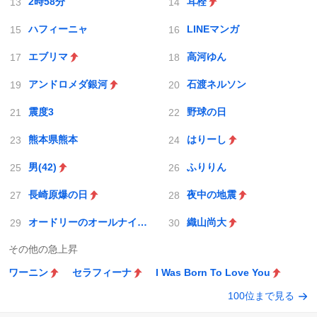
2時58分
耳栓
ハフィーニャ
LINEマンガ
エブリマ
高河ゆん
アンドロメダ銀河
石渡ネルソン
震度3
野球の日
熊本県熊本
はりーし
男(42)
ふりりん
長崎原爆の日
夜中の地震
オードリーのオールナイトニッポン
織山尚大
その他の急上昇
ワーニン
セラフィーナ
I Was Born To Love You
100位まで見る