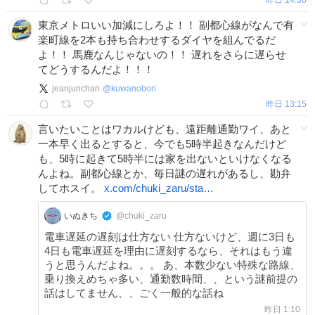
東京メトロいい加減にしろよ！！ 副都心線がなんで有
楽町線を2本も持ち合わせするダイヤを組んでるだ
よ！！ 馬鹿なんじゃないの！！ 遅れをさらに遅らせ
てどうするんだよ！！！
jeanjunchan
@
kuwanobori
昨日 13:15
言いたいことはワカルけども、遠距離通勤ワイ、あと
一本早く出るとすると、今でも5時半起きなんだけど
も、5時に起きて5時半には家を出ないといけなくなる
んよね。副都心線とか、毎日謎の遅れがあるし、勘弁
してホスイ。
x.com/chuki_zaru/sta…
いぬきち
@chuki_zaru
電車遅延の遅刻は仕方ない 仕方ないけど、週に3日も
4日も電車遅延を理由に遅刻するなら、それはもう違
うと思うんだよね。。。 あ、本数少ない特殊な路線、
乗り換えめちゃ多い、通勤数時間、、という謎前提の
話はしてません、、ごく一般的な話ね
昨日 1:10