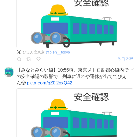
ぴえん🥺東京
@
pien__tokyo
昨日 2:35
【みなとみらい線】10:56頃、東京メトロ副都心線内で
の安全確認の影響で、列車に遅れや運休が出ててぴえ
ん🥺
pic.x.com/gZ0l2oxQ42