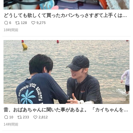
どうしても欲しくて買ったカバンちっさすぎて上手くはめ
ないと荷物入らん。女のカバンってなんでこんなちっさい
6
128
9,275
返
リ
い
の
18時間前
信
ポ
い
数
ス
ね
ト
数
数
昔、おばあちゃんに聞いた事があるよ。 「カイちゃんをい
じめると、アイツが海から上がって来るぞ。」って。
10
233
2,812
返
リ
い
14時間前
信
ポ
い
数
ス
ね