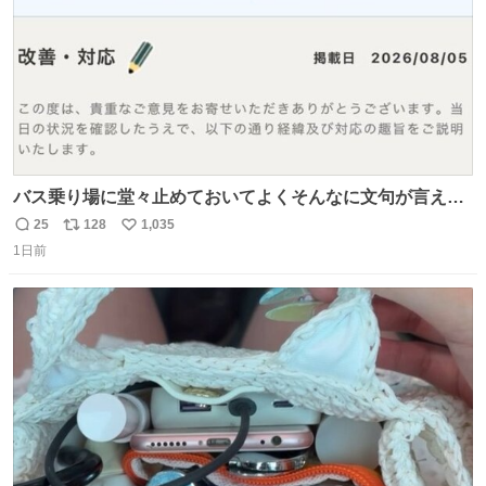
バス乗り場に堂々止めておいてよくそんなに文句が言える
ね 運転士は日本人やったのなら韓国人は関係ないし、なん
25
128
1,035
返
リ
い
なら68歳も関係ない…
1日前
信
ポ
い
数
ス
ね
ト
数
数