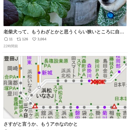
老柴犬って、もうわざとかと思うくらい狭いところに自ら
はまりにいくじゃないですか？ 今朝ガーデニングしてる飼
11
126
3,064
返
リ
い
い主の間にはまってきて、最高に可愛かった♥️
22時間前
信
ポ
い
数
ス
ね
ト
数
数
さすがと言うか、もうアホなのかと