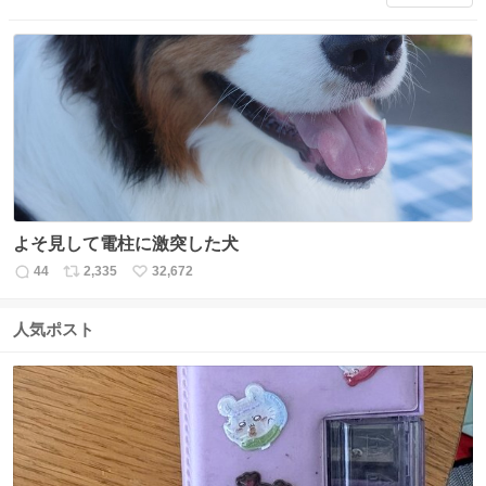
信
ポ
い
数
ス
ね
ト
数
数
よそ見して電柱に激突した犬
44
2,335
32,672
返
リ
い
信
ポ
い
数
ス
ね
人気ポスト
ト
数
数