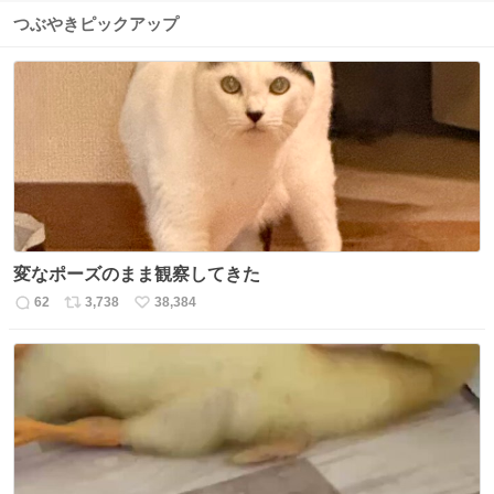
つぶやきピックアップ
変なポーズのまま観察してきた
62
3,738
38,384
返
リ
い
信
ポ
い
数
ス
ね
ト
数
数