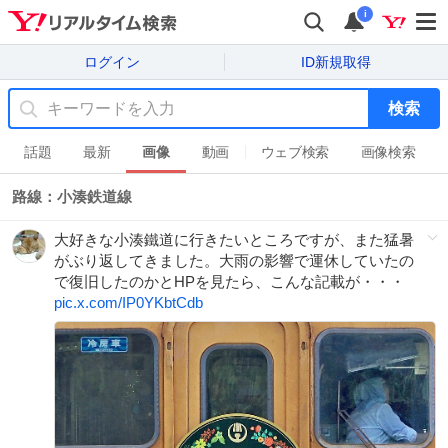
i
ログイン
ID新規取得
検索
話題
最新
画像
動画
ウェブ検索
画像検索
路線：小湊鉄道線
大好きな小湊鐵道に行きたいところですが、また猛暑
がぶり返してきました。大雨の影響で運休していたの
で復旧したのかとHPを見たら、こんな記載が・・・
pic.x.com/IP0YKbtCdb