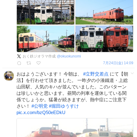
おく鉄ジオラマ作成
@
okuokunomi
7月24日(金) 14:09
おはようございます！ 今朝は、
#
立野交差点
にて【朝
活】を行わせて頂きました。 一昨夕の小湊鐵道・上総
山田駅、人気のキハが並んでいました。このパターン
は珍しいかと思います。昼間の列車を運休している関
係でしょうか。猛暑が続きますが、熱中症にご注意下
さい！
#
公明党
#
堀田ゆうすけ
pic.x.com/bzQ50eEDkU