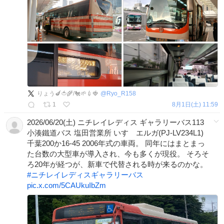
りょう🍆🍅🌾/🐔🌱💉🍓
@
Ryo_R158
1
8月1日(土) 11:59
2026/06/20(土) ニチレイレディス ギャラリーバス113
小湊鐵道バス 塩田営業所 いすゞエルガ(PJ-LV234L1)
千葉200か16-45 2006年式の車両。 同年にはまとまっ
た台数の大型車が導入され、今も多くが現役。 そろそ
ろ20年が経つが、新車で代替される時が来るのかな。
#
ニチレイレディスギャラリーバス
pic.x.com/5CAUkuIbZm