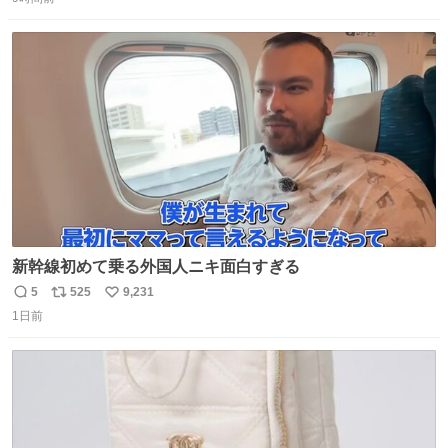
信
ポ
い
数
ス
ね
ト
数
数
新幹線初めて乗る外国人ニキ面白すぎる
5
525
9,231
返
リ
い
1日前
信
ポ
い
数
ス
ね
ト
数
数