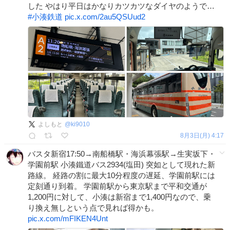
した やはり平日はかなりカツカツなダイヤのようで…
#
小湊鉄道
pic.x.com/2au5QSUud2
よしもと
@
ki9010
8月3日(月) 4:17
バスタ新宿17:50→南船橋駅・海浜幕張駅→生実坂下・
学園前駅 小湊鐵道バス2934(塩田) 突如として現れた新
路線。 経路の割に最大10分程度の遅延、学園前駅には
定刻通り到着。 学園前駅から東京駅まで平和交通が
1,200円に対して、小湊は新宿まで1,400円なので、乗
り換え無しという点で見れば得かも。
pic.x.com/mFIKEN4Unt