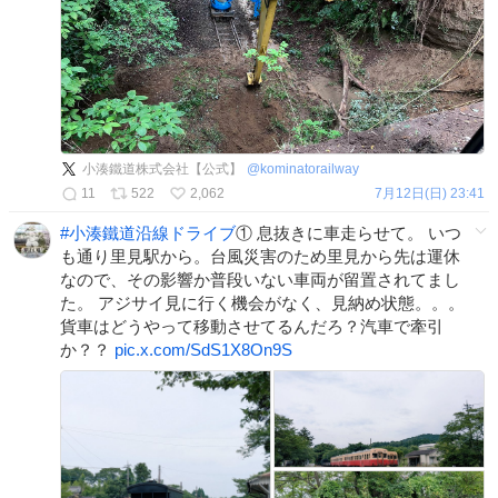
小湊鐵道株式会社【公式】
@
kominatorailway
11
522
2,062
7月12日(日) 23:41
#
小湊鐵道沿線ドライブ
① 息抜きに車走らせて。 いつ
も通り里見駅から。台風災害のため里見から先は運休
なので、その影響か普段いない車両が留置されてまし
た。 アジサイ見に行く機会がなく、見納め状態。。。
貨車はどうやって移動させてるんだろ？汽車で牽引
か？？
pic.x.com/SdS1X8On9S