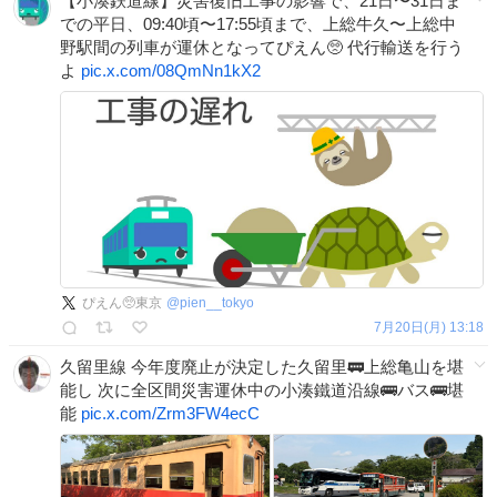
【小湊鉄道線】災害復旧工事の影響で、21日〜31日ま
での平日、09:40頃〜17:55頃まで、上総牛久〜上総中
野駅間の列車が運休となってぴえん🥺 代行輸送を行う
よ
pic.x.com/08QmNn1kX2
ぴえん🥺東京
@
pien__tokyo
7月20日(月) 13:18
久留里線 今年度廃止が決定した久留里🚃上総亀山を堪
能し 次に全区間災害運休中の小湊鐵道沿線🚌バス🚌堪
能
pic.x.com/Zrm3FW4ecC