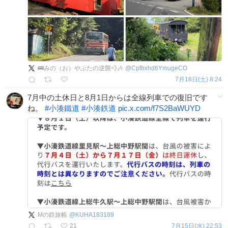
🚌みの（お）やぶたの逆襲💨🎶
@
Cpfbxhd6YmugeCO
7月18日(土) 8:24
7月中の土休日と8月1日からは全線列車での復旧です
ね。
#
小湊鐵道
#
小湊鉄道
pic.x.com/f7S2BaWUYD
Mの鉄旅帳
@
KUHA183189
21
7月15日(水) 22:53