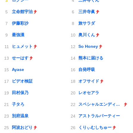
ロクシー
三井寺くん
立命館宇治
三井寺眞
伊藤彩沙
旅サラダ
最強漢
奥川くん
ヒュメット
So Honey
せーはす
熊本に届ける
Ayase
自発呼吸
ビデオ検証
オフサイド
田村保乃
レオセアラ
子タろ
スペシャルエンディング
別府温泉
アストラルパーティー
阿波おどり
くりぃむしちゅー