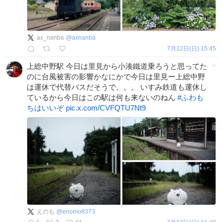
ax_nanba
@
axnanba
7月12日(日) 15:45
上総中野駅 今日は里見から小湊鐵道乗ろうと思ってた
のに台風被害の影響かなにかで今日は里見ー上総中野
は運休で代替バスだそうで。。。 いすみ鉄道も運休し
ているから今日はこの駅は何も来ないのねん
#
ふわも
ちはいいぞ
pic.x.com/CVFQTU7Nt9
えのも
@
enomo8373