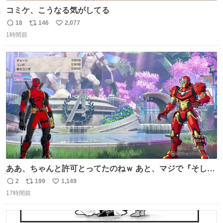
コミケ、こうなる気がしてる
18
146
2,077
返
リ
い
1時間前
信
ポ
い
数
ス
ね
ト
数
数
ああ、ちゃんと許可とってたのねｗ あと、マジで『そして
時は動き出す』って言ってて草オブ草
2
199
1,149
返
リ
い
17時間前
信
ポ
い
数
ス
ね
ト
数