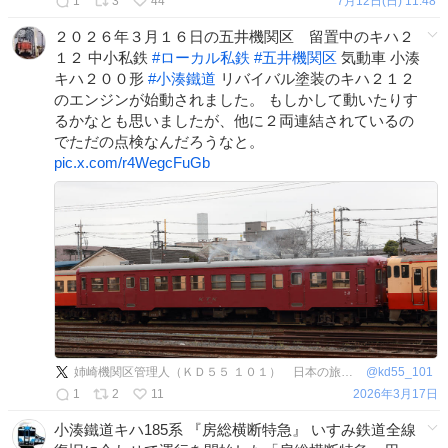
1
3
44
7月12日(日) 11:48
２０２６年３月１６日の五井機関区 留置中のキハ２
１２ 中小私鉄
#
ローカル私鉄
#
五井機関区
気動車 小湊
キハ２００形
#
小湊鐵道
リバイバル塗装のキハ２１２
のエンジンが始動されました。 もしかして動いたりす
るかなとも思いましたが、他に２両連結されているの
でただの点検なんだろうなと。
pic.x.com/r4WegcFuGb
姉崎機関区管理人（ＫＤ５５ １０１） 日本の旅客鉄道全線乗車完了。
@
kd55_101
1
2
11
2026年3月17日
小湊鐵道キハ185系 『房総横断特急』 いすみ鉄道全線