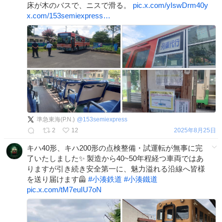
床が木のバスで、ニスで滑る。
pic.x.com/yIswDrm40y
x.com/153semiexpress…
準急東海(P.N.)
@
153semiexpress
2
12
2025年8月25日
キハ40形、キハ200形の点検整備・試運転が無事に完
了いたしました✨ 製造から40~50年程経つ車両ではあ
りますが引き続き安全第一に、魅力溢れる沿線へ皆様
を送り届けます🦺
#
小湊鉄道
#
小湊鐵道
pic.x.com/tM7euIU7oN