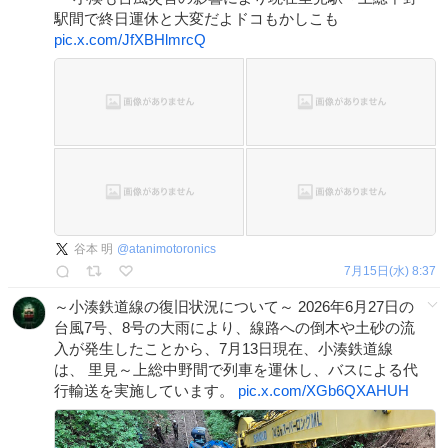
駅間で終日運休と大変だよドコもかしこも
pic.x.com/JfXBHlmrcQ
谷本 明
@
atanimotoronics
7月15日(水) 8:37
～小湊鉄道線の復旧状況について～ 2026年6月27日の
台風7号、8号の大雨により、線路への倒木や土砂の流
入が発生したことから、7月13日現在、小湊鉄道線
は、 里見～上総中野間で列車を運休し、バスによる代
行輸送を実施しています。
pic.x.com/XGb6QXAHUH