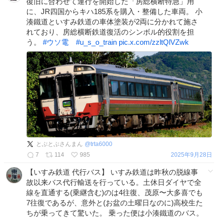
復旧に合わせて運行を開始した「房総横断特急」用
に、JR四国からキハ185系を購入・整備した車両。 小
湊鐵道といすみ鉄道の車体塗装が2両に分かれて施さ
れており、房総横断鉄道復活のシンボル的役割を担
う。
#
ウソ電
#
u_s_o_train
pic.x.com/zzltQlVZwk
とぶとぶさんまん
@
trta6000
7
114
985
2025年9月28日
【いすみ鉄道 代行バス】 いすみ鉄道は昨秋の脱線事
故以来バス代行輸送を行っている。土休日ダイヤで全
線を直通する(乗継含む)のは4往復、茂原〜大多喜でも
7往復であるが、意外と(お盆の土曜日なのに)高校生た
ちが乗ってきて驚いた。 乗った便は小湊鐵道のバス。