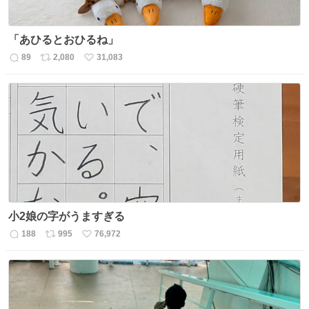
「あひるとおひるね」
89
2,080
31,083
返
リ
い
信
ポ
い
数
ス
ね
ト
数
数
小2娘の字がうますぎる
188
995
76,972
返
リ
い
信
ポ
い
数
ス
ね
ト
数
数