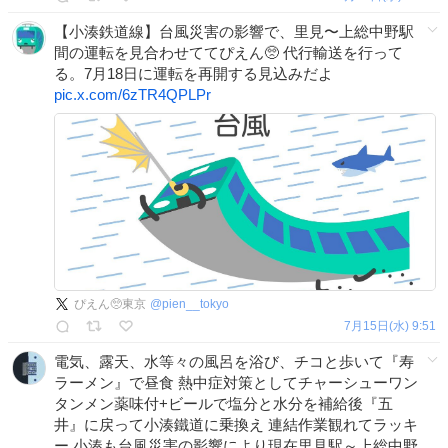
【小湊鉄道線】台風災害の影響で、里見〜上総中野駅
間の運転を見合わせててぴえん🥺 代行輸送を行って
る。7月18日に運転を再開する見込みだよ
pic.x.com/6zTR4QPLPr
ぴえん🥺東京
@
pien__tokyo
7月15日(水) 9:51
電気、露天、水等々の風呂を浴び、チコと歩いて『寿
ラーメン』で昼食 熱中症対策としてチャーシューワン
タンメン薬味付+ビールで塩分と水分を補給後『五
井』に戻って小湊鐵道に乗換え 連結作業観れてラッキ
ー 小湊も台風災害の影響により現在里見駅～上総中野