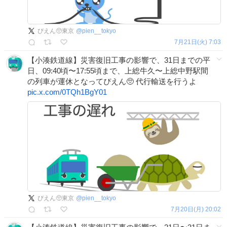
ぴえん🥺東京
@
pien__tokyo
7月21日(火) 7:03
【小湊鉄道線】災害復旧工事の影響で、31日までの平
日、09:40頃〜17:55頃まで、上総牛久〜上総中野駅間
の列車が運休となってぴえん🥺 代行輸送を行うよ
pic.x.com/0TQh1BgY01
ぴえん🥺東京
@
pien__tokyo
7月20日(月) 20:02