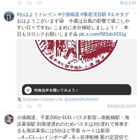
昨日 2:37
#
おはようトレイン
#
小湊鐵道
#
養老渓谷駅
#
エキタグ
おはようございます😃 今週は台風の影響で過ごしや
すい日々ですね♪ こまめに水分補給しましょう！ 本
日もヨロシクお願いします🙇
pic.x.com/58SdxXDl1g
Nogizaka Chiyoda Line
@
ouibbs8IhJ6s4Hn
8月3日(月) 22:07
小湊鐵道、千葉200か3141 バスタ新宿→南船橋駅・海
浜幕張駅 到着便遅れのためバスタは3分遅れで発車す
るも海浜幕張には5分ほど早着 ルートは新宿
→4→C1→レインボー🌈→B→谷津船橋 案の定貸切で