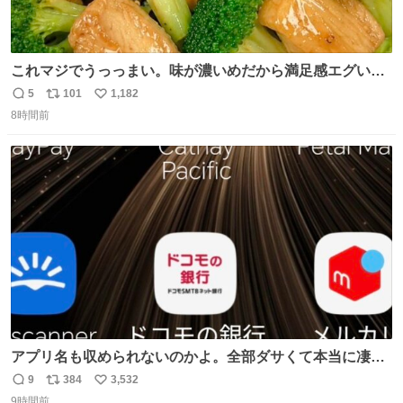
これマジでうっっまい。味が濃いめだから満足感エグいし
1週間で3キロ痩せた😭
5
101
1,182
返
リ
い
8時間前
信
ポ
い
数
ス
ね
ト
数
数
アプリ名も収められないのかよ。全部ダサくて本当に凄
い。 https://t.co/LemyLGyVkR
9
384
3,532
返
リ
い
9時間前