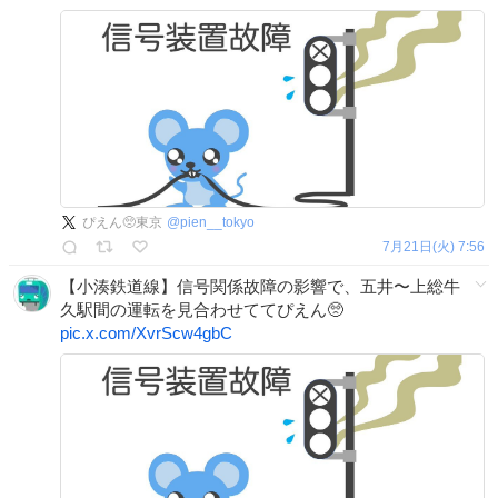
ぴえん🥺東京
@
pien__tokyo
7月21日(火) 7:56
【小湊鉄道線】信号関係故障の影響で、五井〜上総牛
久駅間の運転を見合わせててぴえん🥺
pic.x.com/XvrScw4gbC