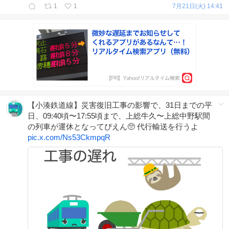
1
1
7月21日(火) 14:41
【小湊鉄道線】災害復旧工事の影響で、31日までの平
日、09:40頃〜17:55頃まで、上総牛久〜上総中野駅間
の列車が運休となってぴえん🥺 代行輸送を行うよ
pic.x.com/Ns53CkmpqR