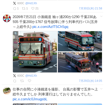
600C
@
Hd1Xh
1
1
21
7月30日(木) 21:58
2026年7月21日 小湊鐵道 袖ヶ浦200か1290 千葉230あ
935 千葉200か1767 信号故障に伴う列車代行バス(五井
～上総牛久)
pic.x.com/AzlTSChSgq
600C
@
Hd1Xh
7月29日(水) 14:05
仕事の合間に小湊鐵道を撮影。 台風の影響で五井〜上
総牛久までしか 列車運行はしておりませんでした。
pic.x.com/ic0JmugsbL