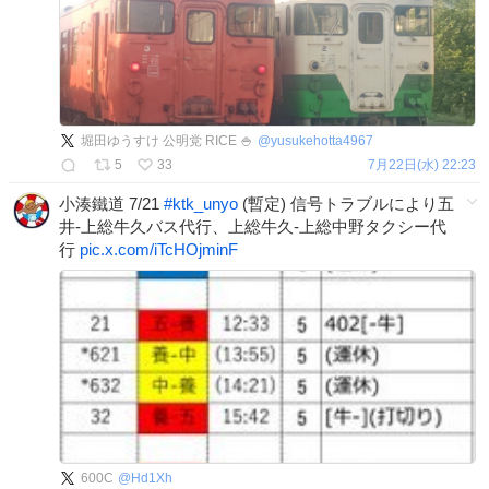
堀田ゆうすけ 公明党 RICE 🍚
@
yusukehotta4967
5
33
7月22日(水) 22:23
小湊鐵道 7/21
#
ktk_unyo
(暫定) 信号トラブルにより五
井-上総牛久バス代行、上総牛久-上総中野タクシー代
行
pic.x.com/iTcHOjminF
600C
@
Hd1Xh