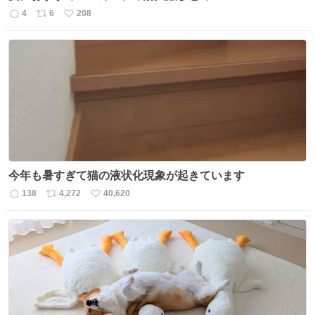
4
6
208
返
リ
い
信
ポ
い
数
ス
ね
ト
数
数
今年も暑すぎて猫の液状化現象が起きています
138
4,272
40,620
返
リ
い
信
ポ
い
数
ス
ね
ト
数
数