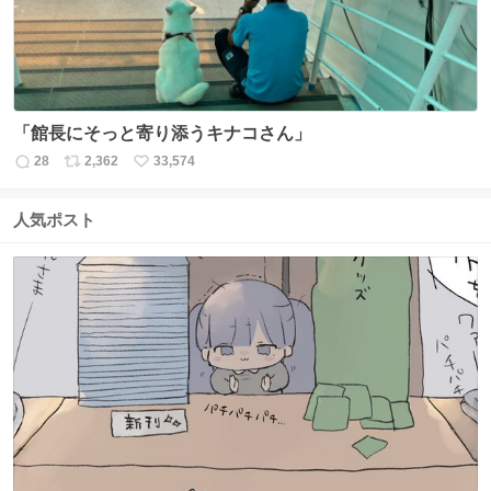
「館長にそっと寄り添うキナコさん」
28
2,362
33,574
返
リ
い
信
ポ
い
数
ス
ね
人気ポスト
ト
数
数