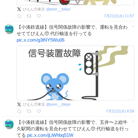
ぴえん🥺東京
@
pien__tokyo
7月21日(火) 11:57
【小湊鉄道線】信号関係故障の影響で、運転を見合わ
せててぴえん🥺 代行輸送を行ってる
pic.x.com/g3tNY5Wu06
ぴえん🥺東京
@
pien__tokyo
7月21日(火) 8:58
【小湊鉄道線】信号関係故障の影響で、五井〜上総牛
久駅間の運転を見合わせててぴえん🥺 代行輸送を行っ
てる
pic.x.com/jLiWhbq51W