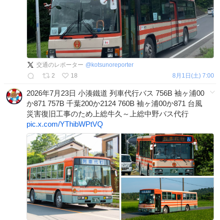
交通のレポーター
@
kotsunoreporter
2
18
8月1日(土) 7:00
2026年7月23日 小湊鐵道 列車代行バス 756B 袖ヶ浦00
か871 757B 千葉200か2124 760B 袖ヶ浦00か871 台風
災害復旧工事のため上総牛久～上総中野バス代行
pic.x.com/YThibWPtVQ