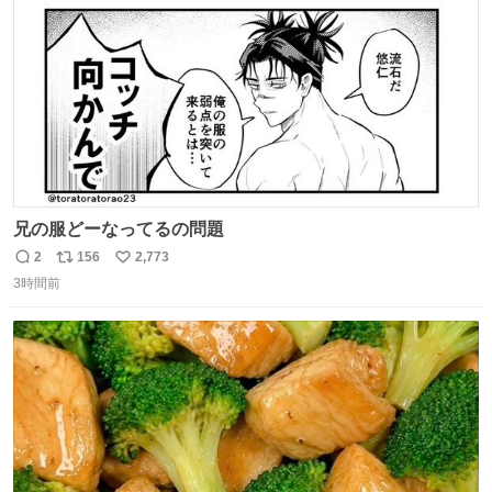
数
兄の服どーなってるの問題
2
156
2,773
返
リ
い
3時間前
信
ポ
い
数
ス
ね
ト
数
数