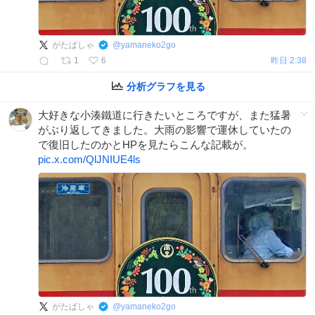
がたぱしゃ
@
yamaneko2go
1
6
昨日 2:38
分析グラフを見る
大好きな小湊鐵道に行きたいところですが、また猛暑
がぶり返してきました。大雨の影響で運休していたの
で復旧したのかとHPを見たらこんな記載が。
pic.x.com/QlJNIUE4ls
がたぱしゃ
@
yamaneko2go