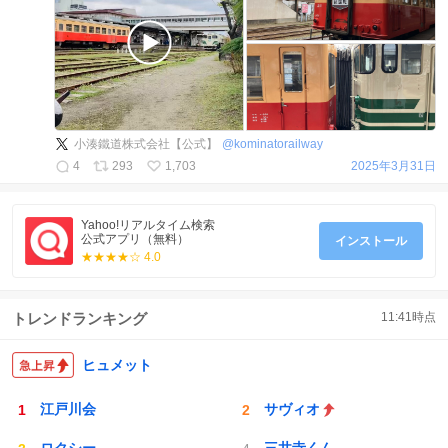
小湊鐵道株式会社【公式】
@
kominatorailway
4
293
1,703
2025年3月31日
Yahoo!リアルタイム検索
公式アプリ（無料）
インストール
★★★★☆ 4.0
トレンドランキング
11:41
時点
ヒュメット
江戸川会
サヴィオ