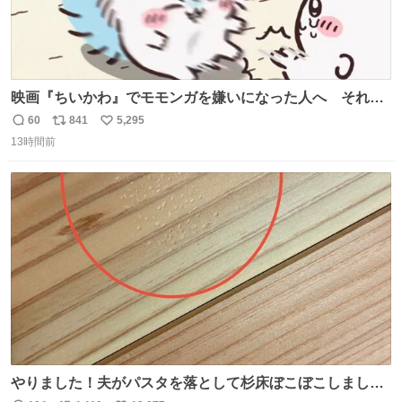
映画『ちいかわ』でモモンガを嫌いになった人へ それで
も愛される理由と可能性 kai-you.net/article/96186 『映画
60
841
5,295
返
リ
い
ちいかわ 人魚の島のひみつ』を3回観て、原作も追ってい
13時間前
信
ポ
い
る筆者が、モモンガの名誉回復を試みようとする記事で
数
ス
ね
す。ちいかわ初心者向けです🖊
ト
数
数
やりました！夫がパスタを落として杉床ぼこぼこしまし