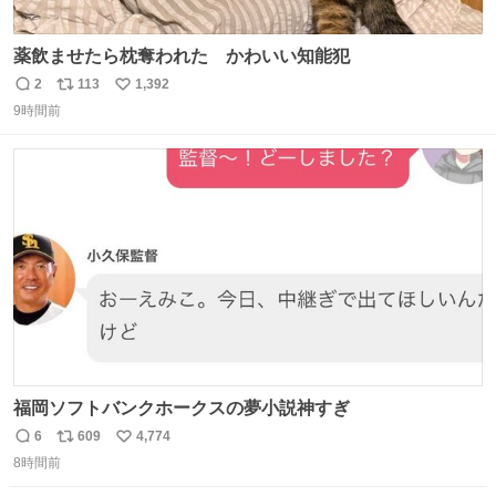
薬飲ませたら枕奪われた かわいい知能犯
2
113
1,392
返
リ
い
9時間前
信
ポ
い
数
ス
ね
ト
数
数
福岡ソフトバンクホークスの夢小説神すぎ
6
609
4,774
返
リ
い
8時間前
信
ポ
い
数
ス
ね