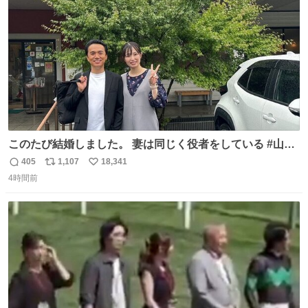
数
このたび結婚しました。 妻は同じく役者をしている #山下
ひかり です。 これからも一つひとつの作品に真摯に向き合
405
1,107
18,341
返
リ
い
い、役者として精進していきます。変わらず見守っていた
4時間前
信
ポ
い
だけたら嬉しいです。 写真は先日、妻の故郷へ行った時に
数
ス
ね
立ち寄った、妻のソウルフードのラーメン屋さんでの一枚
ト
数
数
🍜