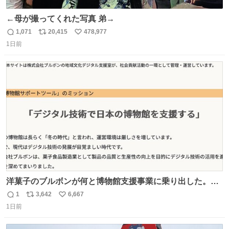
←母が撮ってくれた写真 弟→
1,071
20,415
478,977
返
リ
い
1日前
信
ポ
い
数
ス
ね
ト
数
数
洋菓子のブルボンが何と博物館支援事業に乗り出した。
「菓子食品製造業として製品の品質と生産性の向上を目的
1
3,642
6,667
返
リ
い
にデジタル技術の活用を進め、知見を深めてまいりまし
1日前
信
ポ
い
た。このたび、これら取り組みで得た知識・知見を、文化
数
ス
ね