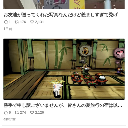
お友達が送ってくれた写真なんだけど羨ましすぎて禿げそ
う
1
176
2,131
返
リ
い
1日前
信
ポ
い
数
ス
ね
ト
数
数
勝手で申し訳ございませんが、皆さんの夏旅行の宿は以下
のルールで決めさせてもらいます！ ←この投稿が1万いい
6
274
2,120
返
リ
い
ね以上 →この投稿が1万いいね未満 #宿の日 #Okami #大神
4時間前
信
ポ
い
数
ス
ね