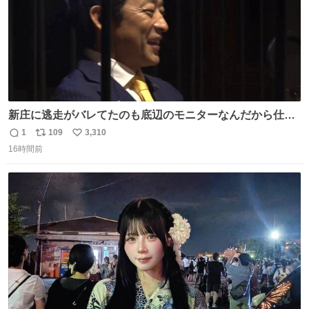
新庄に逃走がバレてたのも底辺のモニターなんだから仕方
ないと開き直る山本w w w w w w #VIVANT #悪役会議室
1
109
3,310
返
リ
い
16時間前
信
ポ
い
数
ス
ね
ト
数
数