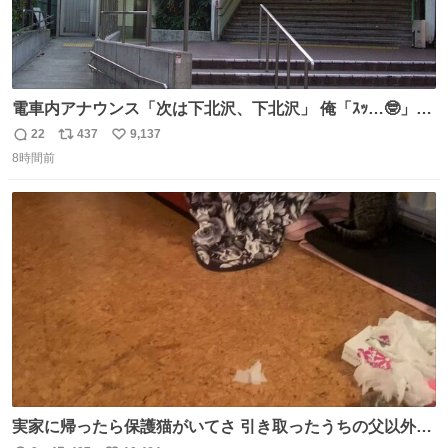
電車内アナウンス「次は下北沢、下北沢」 俺「ｽｯ…🤓」
(立ち上がる) 周りの乗客「(やっぱりな……)」
22
437
9,137
返
リ
い
8時間前
信
ポ
い
数
ス
ね
ト
数
数
実家に帰ったら保護猫がいてさ 引き取ったうちの父以外に