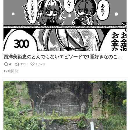
西洋美術史のとんでもないエピソードで1番好きなのこれ
モネのエピソード大体面白い #絵がみの美術史創作
4
155
1,528
返
リ
い
17時間前
信
ポ
い
数
ス
ね
ト
数
数