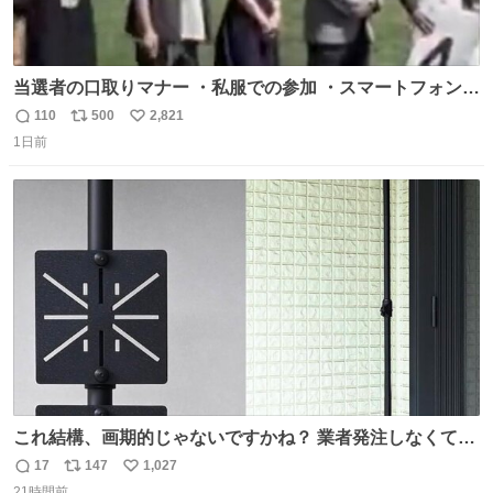
当選者の口取りマナー ・私服での参加 ・スマートフォンで
の撮影 ・調教師へ自分から握手を求める行為 ・シャツをズ
110
500
2,821
返
リ
い
ボンにインしていない服装 ・ボディーバッグの着用 私も口
1日前
信
ポ
い
ドリに参加したいので、出禁になる前に繰り返し案内して
数
ス
ね
ほしい #DMMバヌーシ
ト
数
数
これ結構、画期的じゃないですかね？ 業者発注しなくて
も、誰でも簡単に防犯カメラ設置が… 町の電気屋さんでも
17
147
1,027
返
リ
い
施工できそう
21時間前