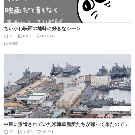
ちいかわ映画の地味に好きなシーン
20
6,038
65,074
返
リ
い
16時間前
信
ポ
い
数
ス
ね
ト
数
数
中東に派遣されていた米海軍艦艇たちが帰って来たので、
ギチギチになった佐世保基地
30
1,102
10,291
返
リ
い