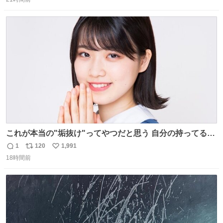
信
ポ
い
数
ス
ね
ト
数
数
これが本当の"垢抜け"ってやつだと思う 自分の持ってるポ
テンシャルを最大限活かしてるもん 私も整形とかじゃなく
1
120
1,991
返
リ
い
て、こういう垢抜け方したい
18時間前
信
ポ
い
数
ス
ね
ト
数
数