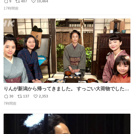
は威嚇してくるよって話を聞いてたんだけど僕は大丈夫そ
9
407
10,464
返
リ
い
う 可愛いなこいつ
17時間前
信
ポ
い
数
ス
ね
ト
数
数
りんが新潟から帰ってきました。 すっごい大荷物でした
ね…… 久しぶりにみんなそろってのご飯。 安はおめでた。
30
137
2,353
返
リ
い
環もうれしそうでした。 👇りん、おかえりなさい
7時間前
信
ポ
い
web.nhk/tv/an/kazekaor…［見逃し配信中］ #朝ドラ #風
数
ス
ね
薫る #風薫るオフショット 見上愛 上坂樹里 水野美紀 早坂
ト
数
数
美海 英茉