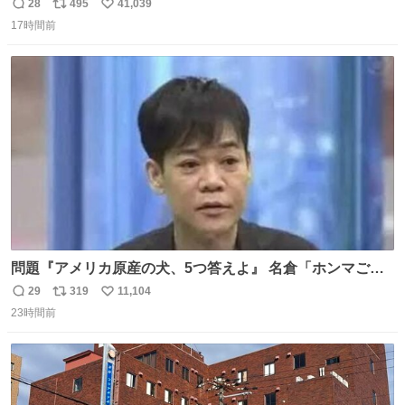
て不謹慎だけどウケる
28
495
41,039
返
リ
い
17時間前
信
ポ
い
数
ス
ね
ト
数
数
問題『アメリカ原産の犬、5つ答えよ』 名倉「ホンマごめ
ん。 日本」
29
319
11,104
返
リ
い
23時間前
信
ポ
い
数
ス
ね
ト
数
数