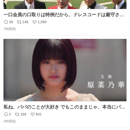
一口会員の口取りは特例だから、ドレスコードは厳守させ
るべき。
36
146
1,580
返
リ
い
7時間前
信
ポ
い
数
ス
ね
ト
数
数
私ね、パパのことが大好き でもこのままじゃ、本当にパパ
を嫌いになっちゃう だから・・・ ドラマ #もうパパ ！😠
2
168
941
返
リ
い
本編映像初公開📺 親子の愛ゆえのすれ違いを描くティザー
4時間前
信
ポ
い
映像を解禁！ TVerでお気に入り登録💖
数
ス
ね