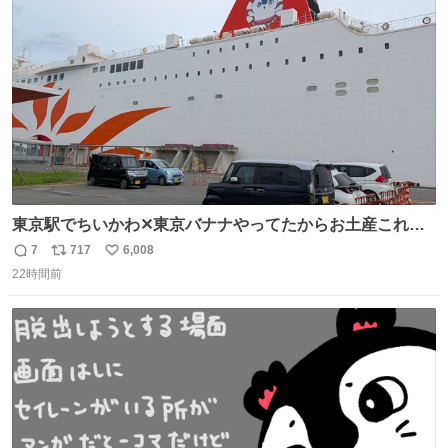
支援活動の一つとして「博物館支援」に活かします」との
ト
数
数
こと。
東京駅でちいかわ✕東京バナナやってたからお土産これに
したろ！って買った後にフェリー乗ったらちいかわフェリ
7
717
6,008
返
リ
い
ーだったw
22時間前
信
ポ
い
数
ス
ね
ト
数
数