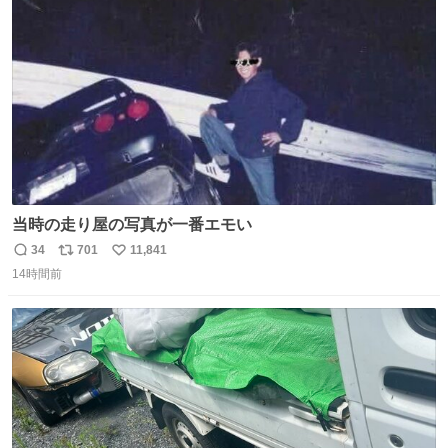
ト
数
数
当時の走り屋の写真が一番エモい
34
701
11,841
返
リ
い
14時間前
信
ポ
い
数
ス
ね
ト
数
数