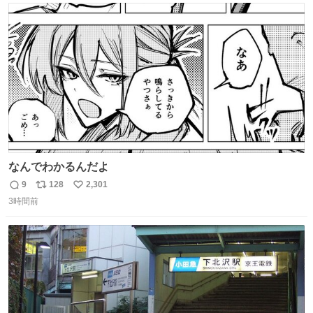
ト
数
数
なんでわかるんだよ
9
128
2,301
返
リ
い
3時間前
信
ポ
い
数
ス
ね
ト
数
数