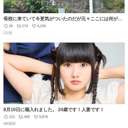
母校に来ていて今更気がついたのだが元々ここには何があ
ったのだろう…？_:(´ཀ`」 ∠):
26
174
4,156
返
リ
い
1日前
信
ポ
い
数
ス
ね
ト
数
数
8月10日に籍入れました。 24歳です！人妻です！
131
405
5,976
返
リ
い
4時間前
信
ポ
い