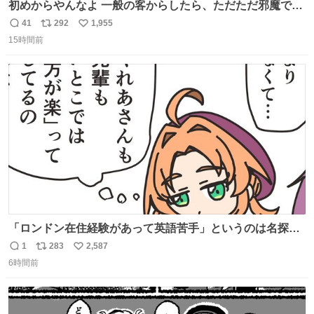
初めからやんなよ 一般の客からしたら、ただただ邪魔でし
かないのよ
41
292
1,955
返
リ
い
15時間前
信
ポ
い
数
ス
ね
ト
数
数
「ロンドン在住経験があって英語苦手」というのは名探偵
としては「妙だな」ってなるところなのに、小林みくるだ
1
283
2,587
返
リ
い
からスルーされている小林クオリティ。
6時間前
信
ポ
い
数
ス
ね
ト
数
数