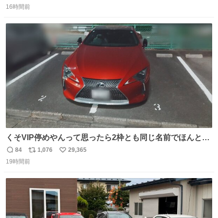
16時間前
信
ポ
い
数
ス
ね
ト
数
数
くそVIP停めやんって思ったら2枠とも同じ名前でほんとの
VIP停めだった 好きですこの心意気
84
1,076
29,365
返
リ
い
19時間前
信
ポ
い
数
ス
ね
ト
数
数