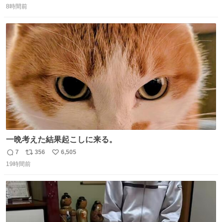
8時間前
信
ポ
い
数
ス
ね
ト
数
数
一晩考えた結果起こしに来る。
7
356
6,505
返
リ
い
19時間前
信
ポ
い
数
ス
ね
ト
数
数