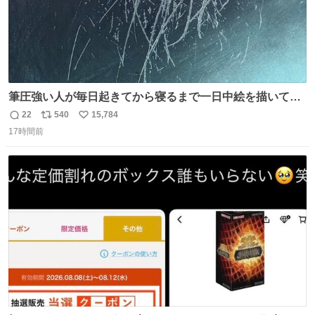
筆圧強い人が毎日起きてから寝るまで一日中絵を描いてる
とこうなる。 異常事態です。
22
540
15,784
返
リ
い
17時間前
信
ポ
い
数
ス
ね
ト
数
数