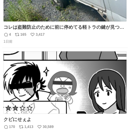
コレは盗難防止のために前に停めてる軽トラの鍵が見つか
らなくて 持ち主すら動かすことができない鉄壁のスープラ
4
165
3,417
返
リ
い
1日前
信
ポ
い
数
ス
ね
ト
数
数
クビにせぇよ
170
1,413
30,589
返
リ
い