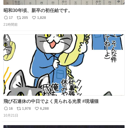
昭和30年頃、新卒の初任給です。
17
205
1,828
返
リ
い
21時間前
信
ポ
い
数
ス
ね
ト
数
数
飛び石連休の中日でよく見られる光景 #現場猫
16
1,978
6,288
返
リ
い
10月21日
信
ポ
い
数
ス
ね