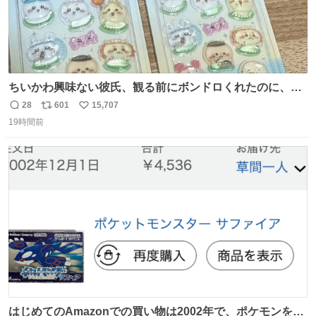
ちいかわ興味ない彼氏、観る前にボンドロくれたのに、見
た後に返却求められた。くそう。
28
601
15,707
返
リ
い
19時間前
信
ポ
い
数
ス
ね
ト
数
数
はじめてのAmazonでの買い物は2002年で、ポケモンを買