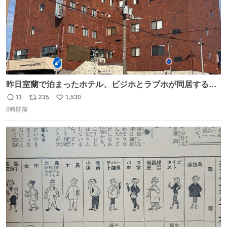
昨日室蘭で泊まったホテル、ビジホとラブホが同居する謎
形態だった。2階と3階の部屋数が異様に少ない。
11
235
1,530
返
リ
い
8時間前
信
ポ
い
数
ス
ね
ト
数
数