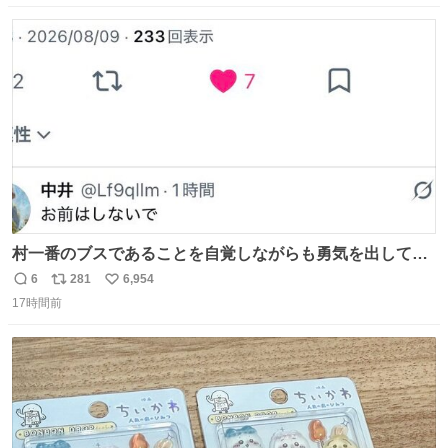
数
ス
ね
ト
数
数
村一番のブスであることを自覚しながらも勇気を出して村
長の息子に恋文を書いたら翌日村の共用井戸に捨てられて
6
281
6,954
返
リ
い
たときの顔になった
17時間前
信
ポ
い
数
ス
ね
ト
数
数