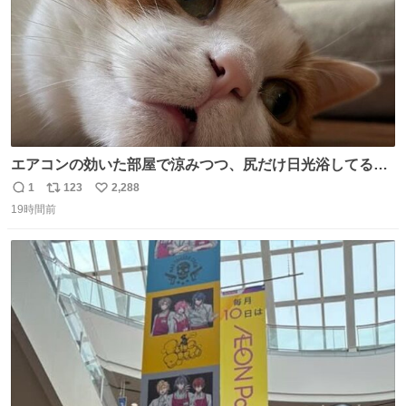
エアコンの効いた部屋で涼みつつ、尻だけ日光浴してる猫
もはや貴族じゃん！
1
123
2,288
返
リ
い
19時間前
信
ポ
い
数
ス
ね
ト
数
数