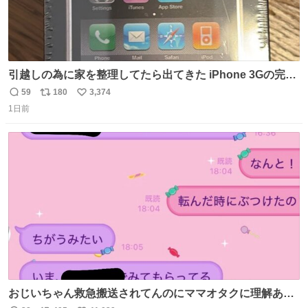
引越しの為に家を整理してたら出てきた iPhone 3Gの完全
未開封品 かなり前に楽天だかで買った多分未使用のデモ機
59
180
3,374
返
リ
い
で-が出るのだと思うんだよね ヤフオクで売れてない190万
1日前
信
ポ
い
があったけど初代じゃあるまいし流石にそこまではねぇ 日
数
ス
ね
本初のモデルではあるけど´д` ; #Apple #iPhone3G
ト
数
数
おじいちゃん救急搬送されてんのにママオタクに理解あっ