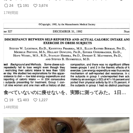
ったようだ 24年前かぁ。
24
191
3,674
返
リ
い
17時間前
信
ポ
い
数
ス
ね
ト
数
数
食べていないのに痩せないを、実際に測ってみた。 1日
1200kcal未満と申告しながら減量できない10人を、14日間
19
403
1,227
返
リ
い
調査。 本人の申告は平均1028kcal/日だったが、実際の摂
14時間前
信
ポ
い
取量は2081kcal/日。食事量を47％少なく、身体活動を
数
ス
ね
51％多く見積もっていた。
ト
数
数