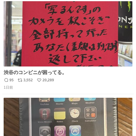
tver.jp/series/sr504n7… #日10 #ABCテレビ #新ドラマ
ト
数
数
10/4（日）スタート🎬
渋谷のコンビニが困ってる。
95
3,552
20,289
返
リ
い
1日前
信
ポ
い
数
ス
ね
ト
数
数