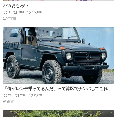
バカおもろい
3
288
15,106
返
リ
い
17時間前
信
ポ
い
数
ス
ね
ト
数
数
「俺ゲレンデ乗ってるんだ」って港区でナンパしてこれで
迎え行きたい
20
232
2,279
返
リ
い
6時間前
信
ポ
い
数
ス
ね
ト
数