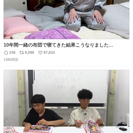
10年間一緒の布団で寝てきた結果こうなりました…
158
6,598
87,832
返
リ
い
19時間前
信
ポ
い
数
ス
ね
ト
数
数