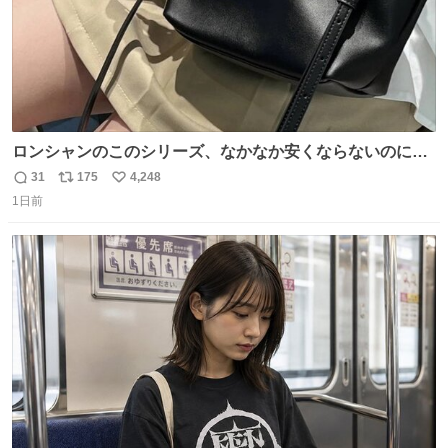
ロンシャンのこのシリーズ、なかなか安くならないのにセ
ール価格になってる🖤✨レザーなのが反則級にかわいい。
31
175
4,248
返
リ
い
持ってるだけでコーデが格上げされる。
1日前
信
ポ
い
数
ス
ね
ト
数
数