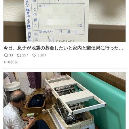
今日、息子が地震の募金したいと家内と郵便局に行ったみ
たいです。おもちゃとか買う選択肢もあったと思うけど、
33
157
3,207
返
リ
い
自分で貯めてた2万円を役に立てて欲しい、みんなも元気
16時間前
信
ポ
い
になって欲しいと。家内も一緒に募金したので、自分も何
数
ス
ね
かできたらなぁと思いました。
ト
数
数