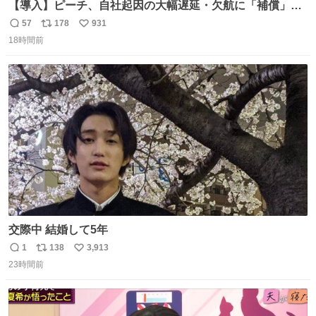
【導入】ピーチ、自社起因の大幅遅延・欠航に「補償」開
始へ news.livedoor.com/article/detail… 同社に起因する理
57
178
931
返
リ
い
由によって大幅遅延や欠航が発生した場合、乗客が負担し
18時間前
信
ポ
い
た宿泊費や交通費を、領収書の事後申請に基づき、国内線
数
ス
ね
は1人あたり上限1万円、国際線は上限2万円まで支払う。
ト
数
数
交際中 結婚して5年
1
138
3,913
返
リ
い
23時間前
信
ポ
い
数
ス
ね
ト
数
数