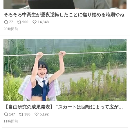
そろそろ中高生が昼夜逆転したことに焦り始める時期やね
77
900
14,348
返
リ
い
20時間前
信
ポ
い
数
ス
ね
ト
数
数
【自由研究の成果発表】 “スカートは回転によって広がる
が、岡澤恋によって270°までなら広がらずに回転が可能な
147
380
5,192
返
リ
い
ことが証明された！”
11時間前
信
ポ
い
数
ス
ね