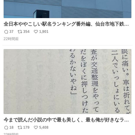
全日本ややこしい駅名ランキング番外編、仙台市地下鉄川
内駅
37
354
1,901
返
リ
い
22時間前
信
ポ
い
数
ス
ね
ト
数
数
今まで読んだ小説の中で最も美しく、最も俺が好きなラス
トシーン
18
179
5,408
返
リ
い
23時間前