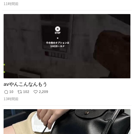
11時間前
信
ポ
い
数
ス
ね
ト
数
数
avやんこんなんもう
10
102
2,209
返
リ
い
13時間前
信
ポ
い
数
ス
ね
ト
数
数