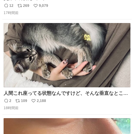
12
269
9,079
返
リ
い
17時間前
信
ポ
い
数
ス
ね
ト
数
数
人間これ座ってる状態なんですけど、そんな垂直なところ
でいきなり天地無用のごろんをかますのは、それは、あま
2
109
2,188
返
リ
い
りに人間を信用しすぎではないか、、、？？？
18時間前
信
ポ
い
数
ス
ね
ト
数
数