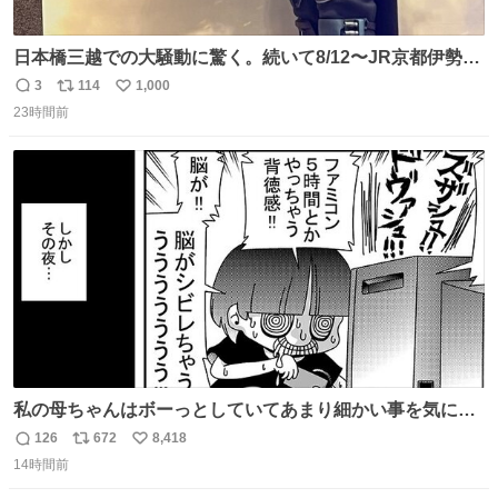
日本橋三越での大騒動に驚く。続いて8/12〜JR京都伊勢丹
でPOP UP STOREがオープンするとのこと…皆さんお怪
3
114
1,000
返
リ
い
我なくお買い物を🙏 写真は2026/5/21 ロードショーの前日
23時間前
信
ポ
い
。だーれも写真撮ってなかったんだけどなぁ😵‍💫
数
ス
ね
ト
数
数
私の母ちゃんはボーっとしていてあまり細かい事を気にし
ません。優秀な人の多い現代の価値観から見ると、あまり
126
672
8,418
返
リ
い
優秀な母親ではないかもしれません。でも、だからこそ、
14時間前
信
ポ
い
私はそういう母親が大好きです。今も昔もすごくリラック
数
ス
ね