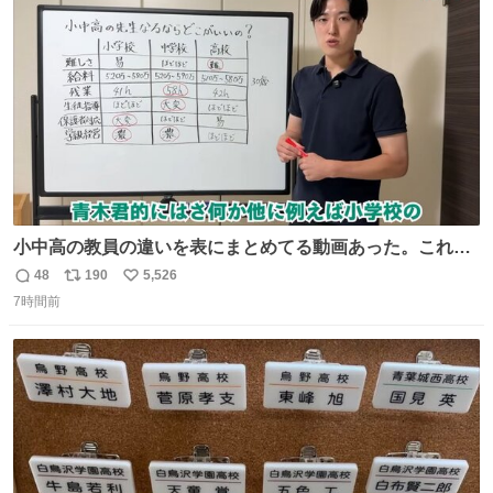
ト
数
数
小中高の教員の違いを表にまとめてる動画あった。これよ
り解像度が高い動画ないかも。今まで見た中で一番正確。
48
190
5,526
返
リ
い
7時間前
信
ポ
い
数
ス
ね
ト
数
数