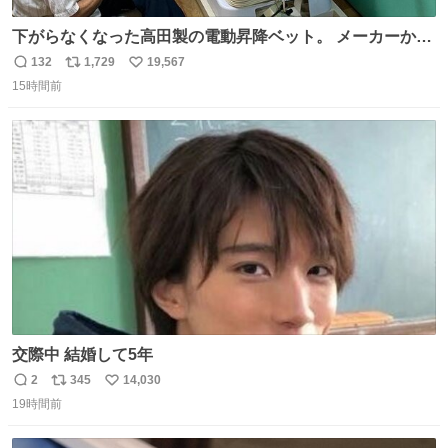
下がらなくなった高田製の電動昇降ベット。 メーカーから
は、完全に見放されたんですが、 見事に85歳の父が治しま
132
1,729
19,567
返
リ
い
した。 うちの父は、トヨタカローラのボディをオート生産
15時間前
信
ポ
い
する、工業ロボットの製作者なんですが、 父が電動ベット
数
ス
ね
の配線をハンダで修理している横で、
ト
数
数
交際中 結婚して5年
2
345
14,030
返
リ
い
19時間前
信
ポ
い
数
ス
ね