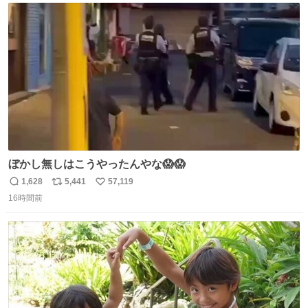
ト
数
数
ぼかし無しはこうやったんやな😱😱
1,628
5,441
57,119
返
リ
い
16時間前
信
ポ
い
数
ス
ね
ト
数
数