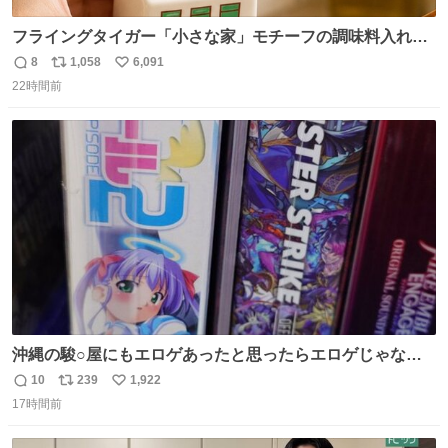
フライングタイガー「小さな家」モチーフの調味料入れ、
並べれば“デンマークの街並み”に ピンク・グリーン・テラ
8
1,058
6,091
返
リ
い
コッタの全9種 - fashion-press.net/news/149552
22時間前
信
ポ
い
数
ス
ね
ト
数
数
沖縄の駿○屋にもエロゲあったと思ったらエロゲじゃなか
った
10
239
1,922
返
リ
い
17時間前
信
ポ
い
数
ス
ね