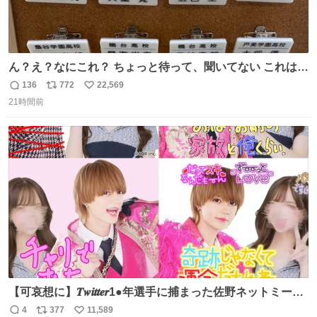
ん？え？なにこれ？ ちょっと待って、聞いてない これは販
売されているのもですか？
136
772
22,569
返
リ
い
21時間前
信
ポ
い
数
ス
ね
ト
数
数
【可哀想に】𝑻𝒘𝒊𝒕𝒕𝒆𝒓1●年選手に捕まった佐野ネットミーム
勇斗さんのコラボプリ
4
377
11,589
返
リ
い