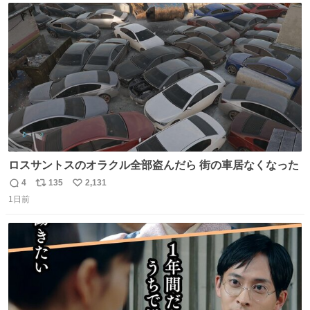
スします。「優秀」と「良い」は別なんですよね。 1/2
ト
数
数
ロスサントスのオラクル全部盗んだら 街の車居なくなった
4
135
2,131
返
リ
い
1日前
信
ポ
い
数
ス
ね
ト
数
数