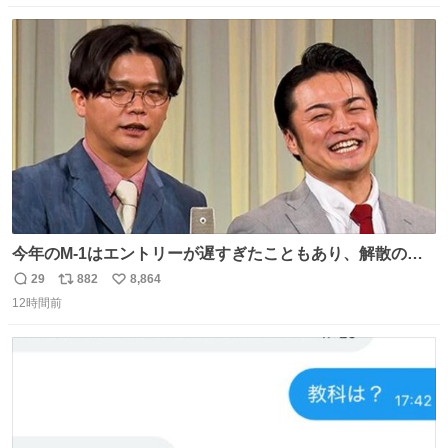
数
ス
ね
ト
数
数
今年のM-1はエントリーが遅すぎたこともあり、解散の可
能性を作り出してからのスタート！！ 遅くなって申し訳な
29
882
8,864
返
リ
い
い🙏 エントリーナンバーは「GO!無策!」でかなり覚えやす
12時間前
信
ポ
い
い！応援をお願いすることになりそう！！
数
ス
ね
ト
数
数