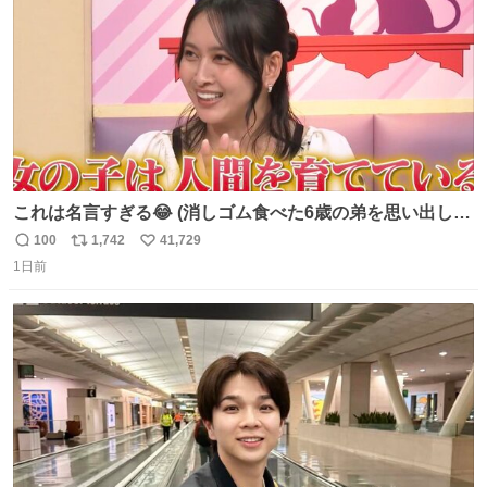
これは名言すぎる😂 (消しゴム食べた6歳の弟を思い出しな
がら)
100
1,742
41,729
返
リ
い
1日前
信
ポ
い
数
ス
ね
ト
数
数