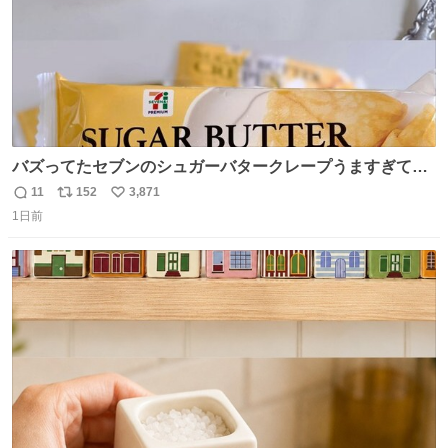
バズってたセブンのシュガーバタークレープうますぎて
7NOWで買い溜め🛒💭
11
152
3,871
返
リ
い
1日前
信
ポ
い
数
ス
ね
ト
数
数