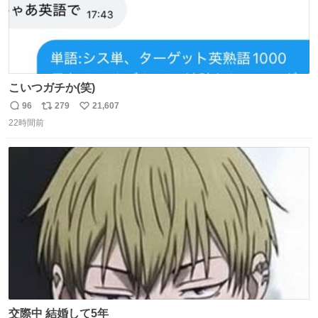
こいつガチか(笑)
96
279
21,607
返
リ
い
22時間前
信
ポ
い
数
ス
ね
ト
数
数
交際中 結婚して5年