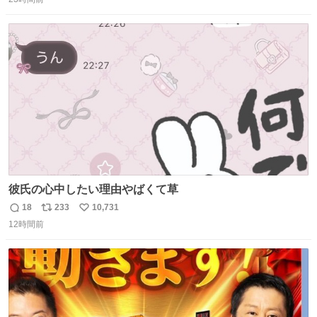
信
ポ
い
数
ス
ね
ト
数
数
彼氏の心中したい理由やばくて草
18
233
10,731
返
リ
い
12時間前
信
ポ
い
数
ス
ね
ト
数
数