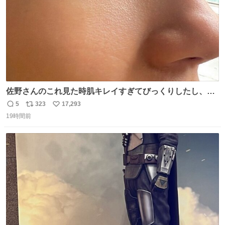
佐野さんのこれ見た時肌キレイすぎてびっくりしたし、や
はりアイドルって体型･肌管理すごすぎる
5
323
17,293
返
リ
い
19時間前
信
ポ
い
数
ス
ね
ト
数
数