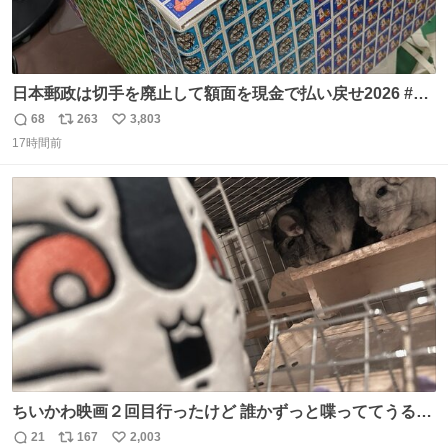
日本郵政は切手を廃止して額面を現金で払い戻せ2026 #日
本郵政 @JapanPostHD_PR
68
263
3,803
返
リ
い
17時間前
信
ポ
い
数
ス
ね
ト
数
数
ちいかわ映画２回目行ったけど 誰かずっと喋っててうるさ
かった 許せねえ
21
167
2,003
返
リ
い