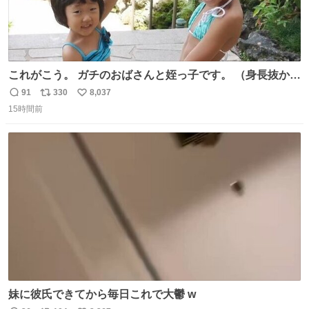
これがこう。 ガチのおばさんと姪っ子です。 （身長抜かさ
れててしぬ笑） #ヤツルギ12 #家族でヒロイン
91
330
8,037
返
リ
い
15時間前
信
ポ
い
数
ス
ね
ト
数
数
妹に彼氏できてから毎日これで大鬱 w