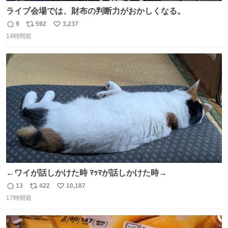
ライブ会場では、財布の判断力がおかしくなる。
9
592
3,237
返
リ
い
14時間前
信
ポ
い
数
ス
ね
ト
数
数
←ワイが話しかけた時 ﾏｯﾏが話しかけた時→
13
422
10,187
返
リ
い
17時間前
信
ポ
い
数
ス
ね
ト
数