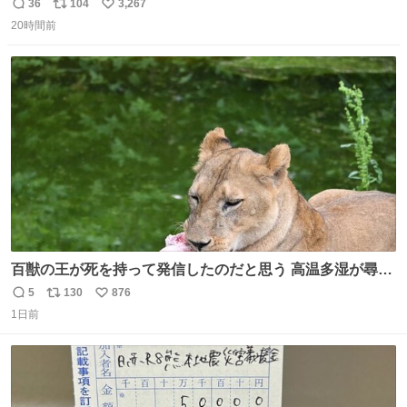
36
104
3,267
返
リ
い
20時間前
信
ポ
い
数
ス
ね
ト
数
数
百獣の王が死を持って発信したのだと思う 高温多湿が尋常
でない日本の夏 どうか早急に飼育の環境を見直して 動物の
5
130
876
返
リ
い
命を護ってください…と 治療中のライオンが助かりますよ
1日前
信
ポ
い
うに すべての動物の命が護られますように 2026.7.3📷多摩
数
ス
ね
動物公園にて 残念ながら個体の識別は出来ません
ト
数
数