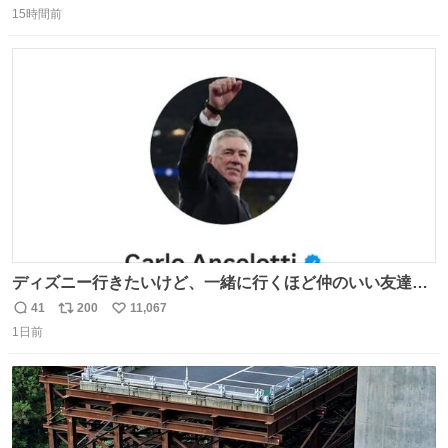
15時間前
信
ポ
い
数
ス
ね
ト
数
数
ディズニー行きたいけど、一緒に行くほど仲のいい友達が
居ない… ほんでこれ
41
200
11,067
返
リ
い
1日前
信
ポ
い
数
ス
ね
ト
数
数