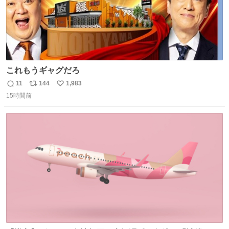
これもうギャグだろ
11
144
1,983
返
リ
い
15時間前
信
ポ
い
数
ス
ね
ト
数
数