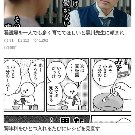
看護婦を一人でも多く育ててほしいと黒川先生に頼まれ、
１年間だけ黒川病院で働くことにしたりん。 直美はその１
31
112
1,262
返
リ
い
年間で恵風看護婦会を立て直すと話しました。 👇このシー
3時間前
信
ポ
い
ンをぜひ本編で web.nhk/tv/an/kazekaor… #朝ドラ #風薫
数
ス
ね
る 見上愛 上坂樹里 平埜生成
ト
数
数
調味料をひとつ入れるたびにレシピを見直す