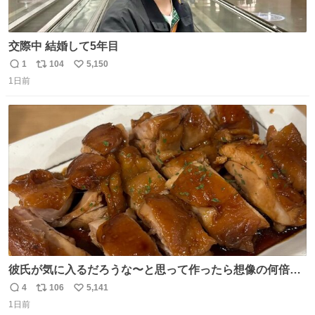
交際中 結婚して5年目
1
104
5,150
返
リ
い
1日前
信
ポ
い
数
ス
ね
ト
数
数
彼氏が気に入るだろうな〜と思って作ったら想像の何倍も
美味しい美味しい言ってくれて嬉しい
4
106
5,141
返
リ
い
1日前
信
ポ
い