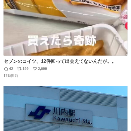
数
セブンのコイツ、12件回って出会えてないんだが。。
42
199
2,699
返
リ
い
17時間前
信
ポ
い
数
ス
ね
ト
数
数