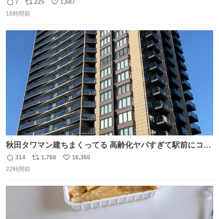
7
225
1,687
返
リ
い
16時間前
信
ポ
い
数
ス
ね
ト
数
数
秋田タワマン建ちまくってる 高齢化ヤバすぎて駅前にコン
パクトシティつくって高齢者を住ませる考えらしい 病院も
314
1,768
16,360
返
リ
い
全部駅前にある
22時間前
信
ポ
い
数
ス
ね
ト
数
数