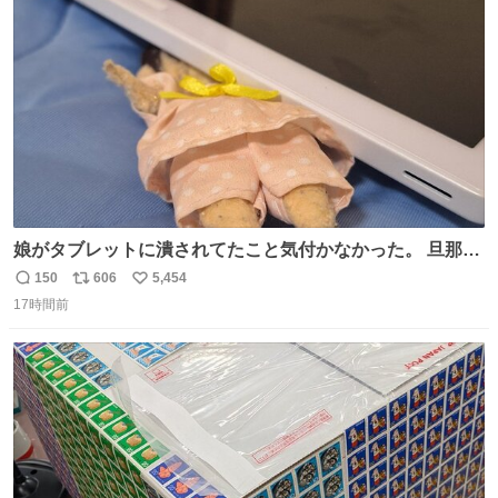
ト
数
数
娘がタブレットに潰されてたこと気付かなかった。 旦那だ
けは娘の波長を感じ取れるから声出せずともSOSが伝わっ
150
606
5,454
返
リ
い
たらしい。 急いで旦那が救出して、泣きじゃくる娘に自分
17時間前
信
ポ
い
も謝って抱きしめようとしたら、ビンタされてしまった。
数
ス
ね
3回ほど。 小さい手だけど、地味に痛い。 その後、娘は旦
ト
数
数
那に泣きついてた。