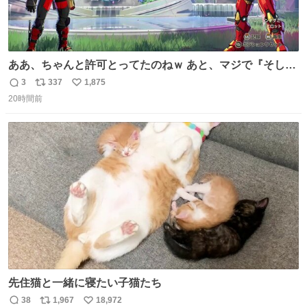
ああ、ちゃんと許可とってたのねｗ あと、マジで『そして
時は動き出す』って言ってて草オブ草
3
337
1,875
返
リ
い
20時間前
信
ポ
い
数
ス
ね
ト
数
数
先住猫と一緒に寝たい子猫たち
38
1,967
18,972
返
リ
い