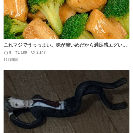
これマジでうっっまい。味が濃いめだから満足感エグいし
1週間で3キロ痩せた😭
9
180
2,147
返
リ
い
11時間前
信
ポ
い
数
ス
ね
ト
数
数