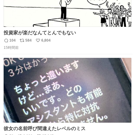
投資家が楽だなんてとんでもない
104
584
6,804
返
リ
い
15時間前
信
ポ
い
数
ス
ね
ト
数
数
彼女の名前呼び間違えたレベルのミス