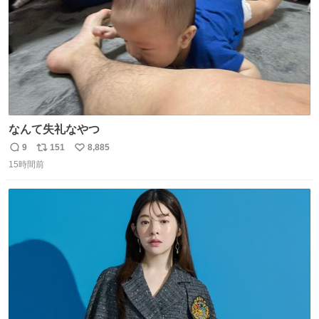
なんて失礼なやつ
9
151
8,885
返
リ
い
15時間前
信
ポ
い
数
ス
ね
ト
数
数