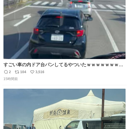
ト
数
数
すごい車の内ドア台パンしてるやついたｗｗｗｗｗｗｗｗ
ｗｗｗｗｗｗ
2
104
3,516
返
リ
い
15時間前
信
ポ
い
数
ス
ね
ト
数
数