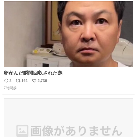
ト
数
数
卵産んだ瞬間回収された鶏
2
161
2,736
返
リ
い
7時間前
信
ポ
い
数
ス
ね
ト
数
数