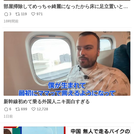
部屋掃除してめっちゃ綺麗になったから床に足立置いとい
たら家族にまだゴミ残ってるよって言われて神
3
119
971
返
リ
い
18時間前
信
ポ
い
数
ス
ね
ト
数
数
新幹線初めて乗る外国人ニキ面白すぎる
6
699
12,728
返
リ
い
1日前
信
ポ
い
数
ス
ね
ト
数