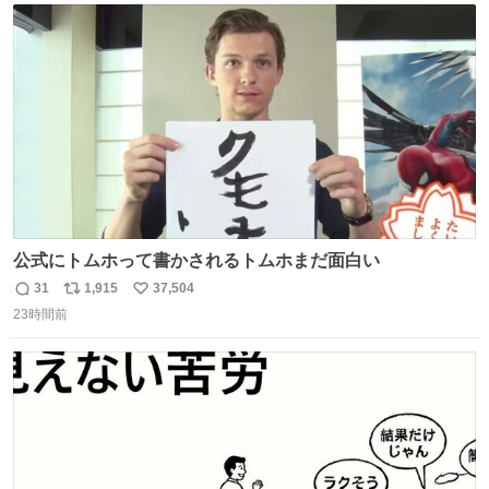
ト
数
数
公式にトムホって書かされるトムホまだ面白い
31
1,915
37,504
返
リ
い
23時間前
信
ポ
い
数
ス
ね
ト
数
数