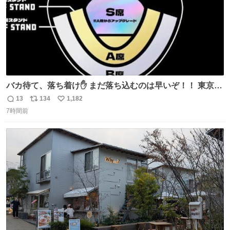
バカ待て、落ち着け✋ まだ落ち込むのは早いぞ！！ 東京ド
ームの最大キャパ5.5万人に対して席数の配分はだいたい S
13
134
1,182
返
リ
い
席（アリーナ）：約1.4万人 A席（1階スタンド）：約2.5万
7時間前
信
ポ
い
人 B席（2階スタンド）：約1.5万人 一番席数が多いA席は
数
ス
ね
一次だけで全枠出し切るわけないし、二次からは全体の3
ト
数
数
割を占める