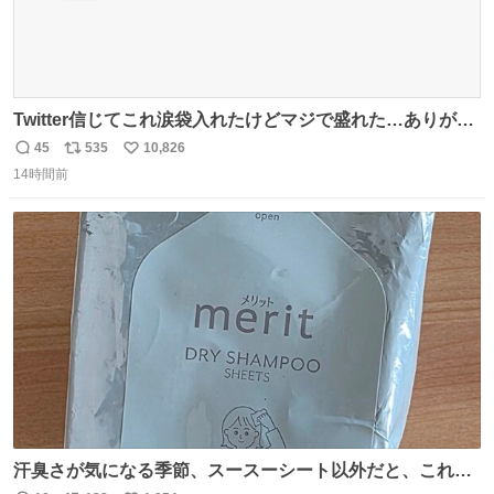
Twitter信じてこれ涙袋入れたけどマジで盛れた…ありがと
う…
45
535
10,826
返
リ
い
14時間前
信
ポ
い
数
ス
ね
ト
数
数
汗臭さが気になる季節、スースーシート以外だと、これが