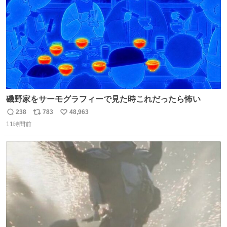
磯野家をサーモグラフィーで見た時これだったら怖い
238
783
48,963
返
リ
い
11時間前
信
ポ
い
数
ス
ね
ト
数
数