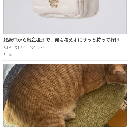
妊娠中から出産後まで、何も考えずにサッと持って行ける
ようなショルダーバッグが欲しいな〜と思っていたのだけ
4
235
3,820
返
リ
い
ど snidelでめちゃくちゃピッタリなものを見つけたので買
1日前
信
ポ
い
った！✨ スマホと小物とペットボトルが入るの最高すぎる
数
ス
ね
🥹 しかもスマホ入れ独立してるしファスナーない！地味に
ト
数
数
嬉しいやつ！！！