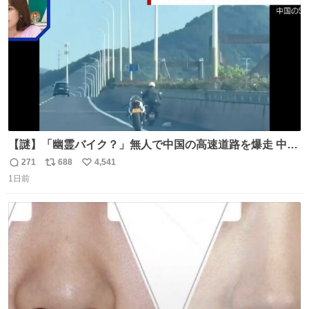
数
【謎】「幽霊バイク？」無人で中国の高速道路を爆走 中国
で珍しい光景が目撃された。人が乗っていないバイクが高
271
688
4,541
返
リ
い
速道路を倒れず走り続けており、さらに車線変更も。その
1日前
信
ポ
い
まま5キロも走り続けていたという。
数
ス
ね
ト
数
数