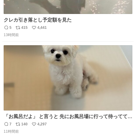
クレカ引き落とし予定額を見た
5
415
4,441
返
リ
い
13時間前
信
ポ
い
数
ス
ね
ト
数
数
「お風呂だよ」 と言うと 先にお風呂場に行って待っててく
れる 賢いライス
7
140
4,297
返
リ
い
11時間前
信
ポ
い