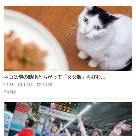
数
ス
ね
ト
数
数
ネコは他の動物とちがって「タダ飯」を好む
nazology.kusuguru.co.jp/archives/94563 米UCの先行研
31
1,472
9,229
返
リ
い
究によると、多くの動物はタスクをクリアしてエサを獲る
5時間前
信
ポ
い
ことを好む傾向があるが、ネコにはこの傾向が見られない
数
ス
ね
のだという。ネコ様は面倒な作業がお嫌いなようです。
ト
数
数