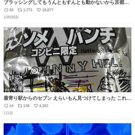
ブラッシングしてもうんともすんとも動かないから京都の
寺にある庭みたいになってる
26
1,771
18,077
返
リ
い
10時間前
信
ポ
い
数
ス
ね
ト
数
数
最寄り駅からのセブン えらいもん見つけてしまった これ売
ってくれへんかな… #浅井健一 #ポテチ #ロックの名盤
14
138
4,263
返
リ
い
1日前
信
ポ
い
数
ス
ね
ト
数
数