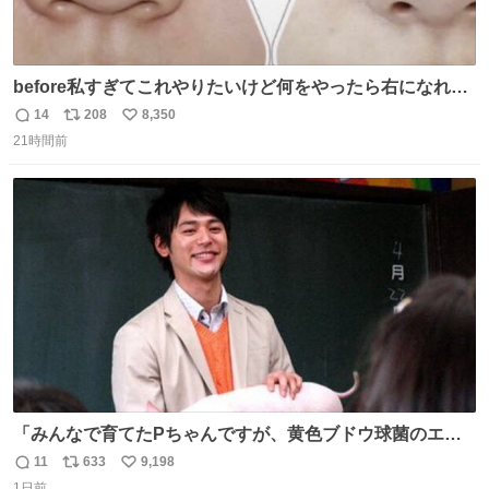
before私すぎてこれやりたいけど何をやったら右になれる
の
14
208
8,350
返
リ
い
21時間前
信
ポ
い
数
ス
ね
ト
数
数
「みんなで育てたPちゃんですが、黄色ブドウ球菌のエン
テロトキシン（耐熱性毒素）が検出されたので、議論する
11
633
9,198
返
リ
い
までもなく処分が決まりました」
1日前