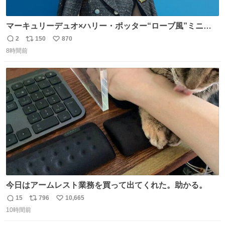
マーキュリーデュオ×ハリー・ポッター“ローブ風”ミニワ
ンピース、「入学許可証」のミニバッグも - fashion-
2
150
870
返
リ
い
press.net/news/149560
8時間前
信
ポ
い
数
ス
ね
ト
数
数
今日はアームレスト業務を買って出てくれた。助かる。
15
796
10,665
返
リ
い
10時間前
信
ポ
い
数
ス
ね