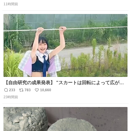
11時間前
信
ポ
い
数
ス
ね
ト
数
数
【自由研究の成果発表】 “スカートは回転によって広がる
が、岡澤恋によって270°までなら広がらずに回転が可能な
233
783
10,660
返
リ
い
ことが証明された！”
23時間前
信
ポ
い
数
ス
ね
ト
数
数