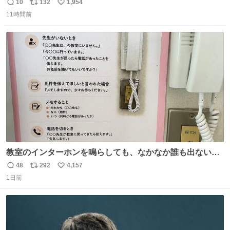
とにかくスッキリする。2年くらい前に #生活は踊る で紹
10
132
1,954
返
リ
い
介したやつ。おじさんにもおばさんにもオススメだ。ドラ
11時間前
信
ポ
い
ストに売ってるぞ。ドライシャンプーって書いてあるけど
数
ス
ね
汗拭きシートみたいなもの。耳裏襟足首筋がんがん拭いて
ト
数
数
汗臭不安を解消。
教室のインターホンを鳴らしても、なかなか誰も出ないこ
とがあります…。 もしかすると「電話の出方」に困ってい
48
292
4,157
返
リ
い
るのかもしれません。 そこで「何を話せばいいか」が見え
1日前
信
ポ
い
る手引きを用意して、安心して電話に出られるようにしま
数
ス
ね
す。 インターホンの応対も大切なコミュニケーションの学
ト
数
数
びです。