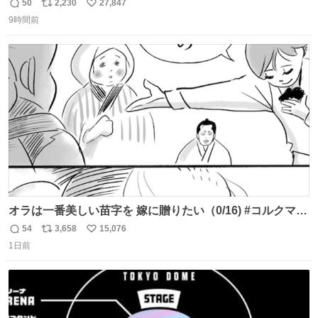
50
2,230
27,847
返
リ
い
9時間前
信
ポ
い
数
ス
ね
ト
数
数
オラは一番美しい苗字を 嫁に贈りたい（0/16) #コルクマン
ガ専科
54
3,658
15,076
返
リ
い
1日前
信
ポ
い
数
ス
ね
ト
数
数