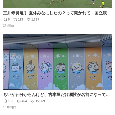
三井寺眞選手 夏休みなにしたの？って聞かれて「国立競技
場でオープニングゴール決めたよ」と答えられるの強すぎ
6
113
1,397
返
リ
い
る
3時間前
信
ポ
い
数
ス
ね
ト
数
数
ちいかわ分からんけど、古本屋だけ属性が名前になってる
のはどういうこと？
138
464
35,669
返
リ
い
11時間前
信
ポ
い
数
ス
ね