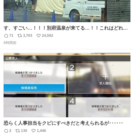
す、すごい…！！！別府温泉が来てる…！！これはどれぐ
らい待つんだろう…
71
3,703
24,592
返
リ
い
6時間前
信
ポ
い
数
ス
ね
ト
数
数
恐らく人事担当をクビにすべきだと考えられるが‥‥‥
2
130
1,446
返
リ
い