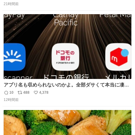
21時間前
信
ポ
い
数
ス
ね
ト
数
数
アプリ名も収められないのかよ。全部ダサくて本当に凄
い。 https://t.co/LemyLGyVkR
10
488
4,378
返
リ
い
12時間前
信
ポ
い
数
ス
ね
ト
数
数