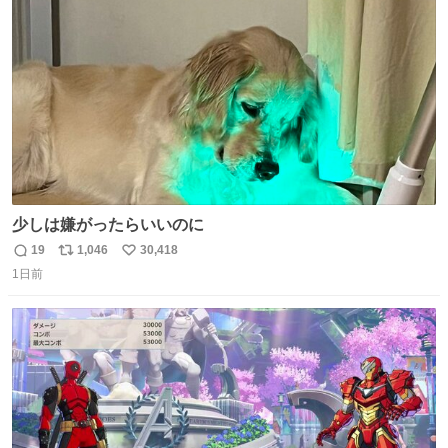
ト
数
数
少しは嫌がったらいいのに
19
1,046
30,418
返
リ
い
1日前
信
ポ
い
数
ス
ね
ト
数
数