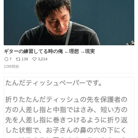
ギターの練習してる時の俺 ←理想 →現実
7
139
3,214
返
リ
い
22時間前
信
ポ
い
数
ス
ね
ト
数
数