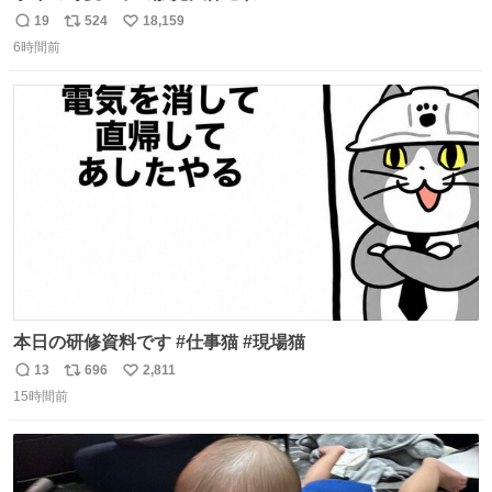
19
524
18,159
返
リ
い
6時間前
信
ポ
い
数
ス
ね
ト
数
数
本日の研修資料です #仕事猫 #現場猫
13
696
2,811
返
リ
い
15時間前
信
ポ
い
数
ス
ね
ト
数
数