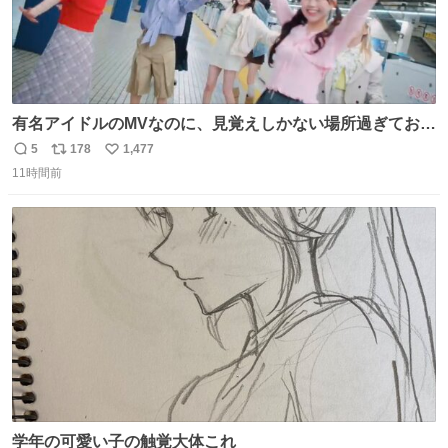
有名アイドルのMVなのに、見覚えしかない場所過ぎておも
ろいな
5
178
1,477
返
リ
い
11時間前
信
ポ
い
数
ス
ね
ト
数
数
学年の可愛い子の触覚大体これ