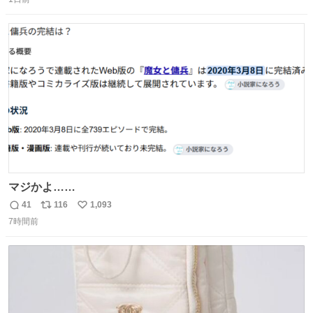
信
ポ
い
数
ス
ね
ト
数
数
マジかよ……
41
116
1,093
返
リ
い
7時間前
信
ポ
い
数
ス
ね
ト
数
数