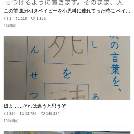
この前 風邪引きベイビーを小児科に連れてった時に ベイビ
ーが鼻水ズルズルになっちゃったんだけど、 この方法思い
1
118
1,152
返
リ
い
出してやってみたら めっちゃ鼻水取れて感動😄✨ 「鼻が摩
6時間前
信
ポ
い
擦で荒れそう…」 と思ってやったことなかったけど、 鼻吸
数
ス
ね
い器無い時の応急処置にとても良いわ🤩 覚えてて損はなか
ト
数
数
った‼️
娘よ……それは違うと思うぞ
820
13,726
145,384
返
リ
い
13時間前
信
ポ
い
数
ス
ね