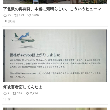
下北沢の再開発、本当に素晴らしい。こういうヒューマン
スケールの開発がいいんだよ。
25
129
3,697
返
リ
い
11時間前
信
ポ
い
数
ス
ね
ト
数
数
何被害者面してんだよ
7
102
2,714
返
リ
い
1日前
信
ポ
い
数
ス
ね