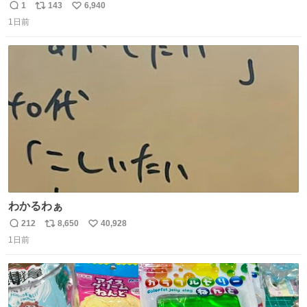
ンパンジー⁉️」 しぬwwwwwwwwwwwwwwwwwwwww
1
143
6,940
返
リ
い
1日前
信
ポ
い
数
ス
ね
ト
数
数
わかるわぁ
212
8,650
40,928
返
リ
い
1日前
信
ポ
い
数
ス
ね
ト
数
数