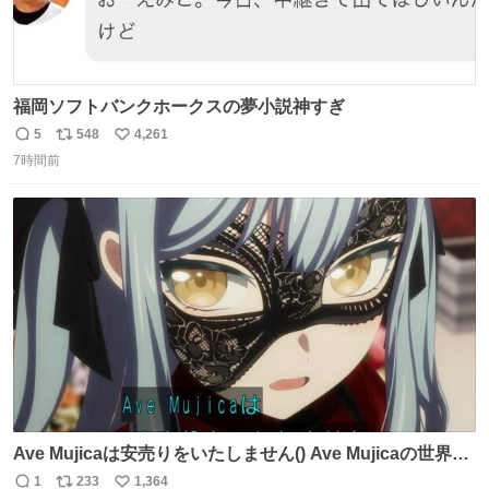
福岡ソフトバンクホークスの夢小説神すぎ
5
548
4,261
返
リ
い
7時間前
信
ポ
い
数
ス
ね
ト
数
数
Ave Mujicaは安売りをいたしません() Ave Mujicaの世界観
が壊れてしまいますわ()
1
233
1,364