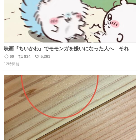
映画『ちいかわ』でモモンガを嫌いになった人へ それで
も愛される理由と可能性 kai-you.net/article/96186 『映画
60
834
5,261
返
リ
い
ちいかわ 人魚の島のひみつ』を3回観て、原作も追ってい
12時間前
信
ポ
い
る筆者が、モモンガの名誉回復を試みようとする記事で
数
ス
ね
す。ちいかわ初心者向けです🖊
ト
数
数