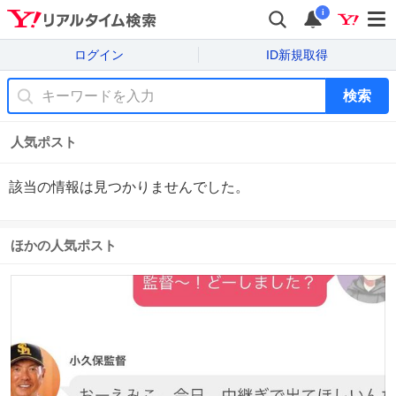
i
ログイン
ID新規取得
検索
人気ポスト
該当の情報は見つかりませんでした。
ほかの人気ポスト