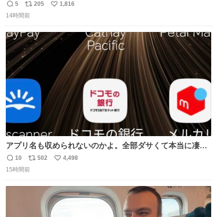
ろいな
5
205
1,816
返
リ
い
14時間前
信
ポ
い
数
ス
ね
ト
数
数
アプリ名も収められないのかよ。全部ダサくて本当に凄
い。 https://t.co/LemyLGyVkR
10
502
4,498
返
リ
い
15時間前
信
ポ
い
数
ス
ね
ト
数
数