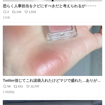
恐らく人事担当をクビにすべきだと考えられるが‥‥‥
2
144
1,515
返
リ
い
1日前
信
ポ
い
数
ス
ね
ト
数
数
Twitter信じてこれ涙袋入れたけどマジで盛れた…ありがと
う…
58
631
12,747
返
リ
い
17時間前
信
ポ
い
数
ス
ね
ト
数