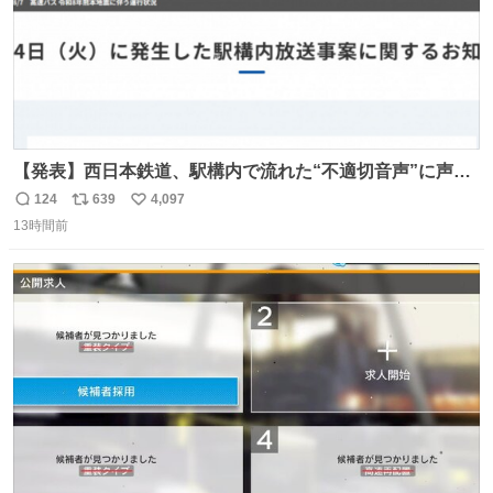
【発表】西日本鉄道、駅構内で流れた“不適切音声”に声明
「被害届も検討」 news.livedoor.com/article/detail… 4日
124
639
4,097
返
リ
い
に西鉄福岡（天神）駅および薬院駅で発生した駅構内放送
13時間前
信
ポ
い
事案について声明を公表した。「第三者によって駅構内放
数
ス
ね
送設備に外部から不正に音声が流された可能性も含めて確
ト
数
数
認を実施」と説明した。