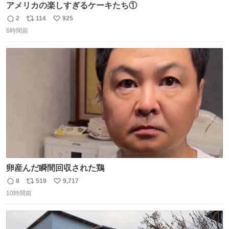
アメリカの楽しすぎるケーキたち①
2
114
925
返
リ
い
6時間前
信
ポ
い
数
ス
ね
ト
数
数
卵産んだ瞬間回収された鶏
8
519
9,717
返
リ
い
10時間前
信
ポ
い
数
ス
ね
ト
数
数