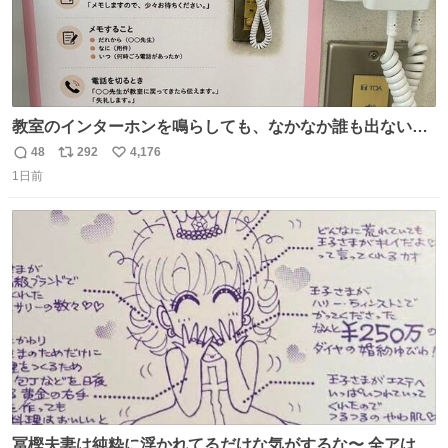
教室のインターホンを鳴らしても、なかなか誰も出ないこ
とがあります…。 もしかすると「電話の出方」に困ってい
48
292
4,176
返
リ
い
るのかもしれません。 そこで「何を話せばいいか」が見え
1日前
信
ポ
い
る手引きを用意して、安心して電話に出られるようにしま
数
ス
ね
す。 インターホンの応対も大切なコミュニケーションの学
ト
数
数
びです。
冨樫夫妻は純粋に浮かれてるだけな気がするな〜 全アはこ