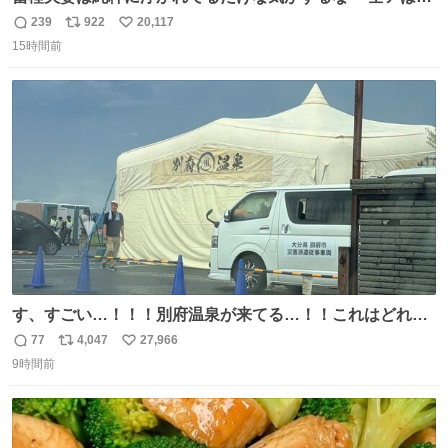
こに自分の市場価値的なものを上乗せするので、 すっぴん
239
922
20,117
返
リ
い
＆寝起きのボサボサ頭でも「今日も可愛いね」が止まらな
15時間前
信
ポ
い
い。放っておくと永遠に髪撫でてきて作業進まない()
数
ス
ね
156cm40kg、年中日焼け止めとお友達の私より綺麗な手や
ト
数
数
めてもろて とか言う
す、すごい…！！！別府温泉が来てる…！！これはどれぐ
らい待つんだろう…
77
4,047
27,966
返
リ
い
9時間前
信
ポ
い
数
ス
ね
ト
数
数