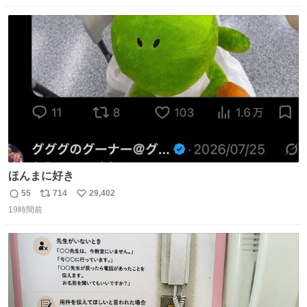
数
ス
ね
ト
数
数
ほんまに好き
55
714
29,402
返
リ
い
19時間前
信
ポ
い
数
ス
ね
ト
数
数