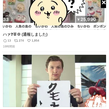
ハァ❓🐰💢 (通報しました)
13
274
1,954
返
リ
い
18時間前
信
ポ
い
数
ス
ね
ト
数
数