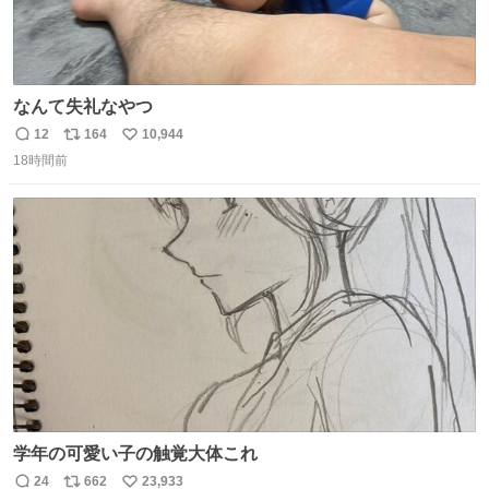
なんて失礼なやつ
12
164
10,944
返
リ
い
18時間前
信
ポ
い
数
ス
ね
ト
数
数
学年の可愛い子の触覚大体これ
24
662
23,933