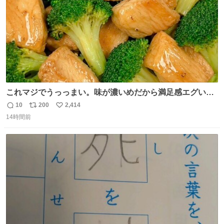
これマジでうっっまい。味が濃いめだから満足感エグいし
1週間で3キロ痩せた😭
10
200
2,414
返
リ
い
14時間前
信
ポ
い
数
ス
ね
ト
数
数