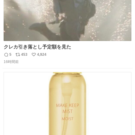
クレカ引き落とし予定額を見た
5
453
4,924
返
リ
い
16時間前
信
ポ
い
数
ス
ね
ト
数
数