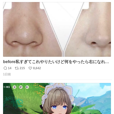
数
ス
ね
ト
数
数
before私すぎてこれやりたいけど何をやったら右になれる
の
14
215
8,642
返
リ
い
1日前
信
ポ
い
数
ス
ね
ト
数
数