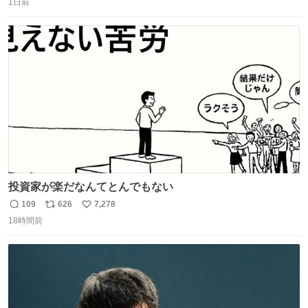
1日前
信
ポ
い
数
ス
ね
ト
数
数
投資家が楽だなんてとんでもない
109
626
7,278
返
リ
い
18時間前
信
ポ
い
数
ス
ね
ト
数
数