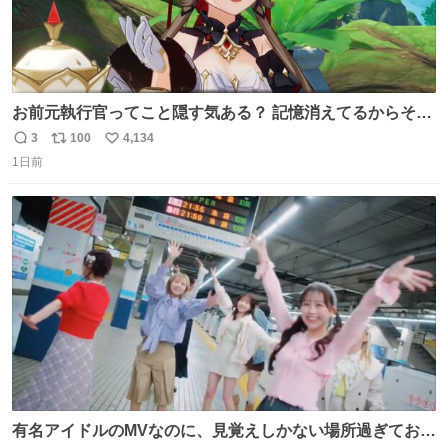
お前元執行官ってこと隠す気ある？ 記憶消えてるからそん
な考えに至らないだろうけどさ…
3
100
4,134
返
リ
い
1日前
信
ポ
い
数
ス
ね
ト
数
数
有名アイドルのMVなのに、見覚えしかない場所過ぎておも