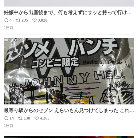
妊娠中から出産後まで、何も考えずにサッと持って行ける
ようなショルダーバッグが欲しいな〜と思っていたのだけ
4
235
3,820
返
リ
い
ど snidelでめちゃくちゃピッタリなものを見つけたので買
1日前
信
ポ
い
った！✨ スマホと小物とペットボトルが入るの最高すぎる
数
ス
ね
🥹 しかもスマホ入れ独立してるしファスナーない！地味に
ト
数
数
嬉しいやつ！！！
最寄り駅からのセブン えらいもん見つけてしまった これ売
ってくれへんかな… #浅井健一 #ポテチ #ロックの名盤
14
138
4,263
返
リ
い
1日前
信
ポ
い
数
ス
ね