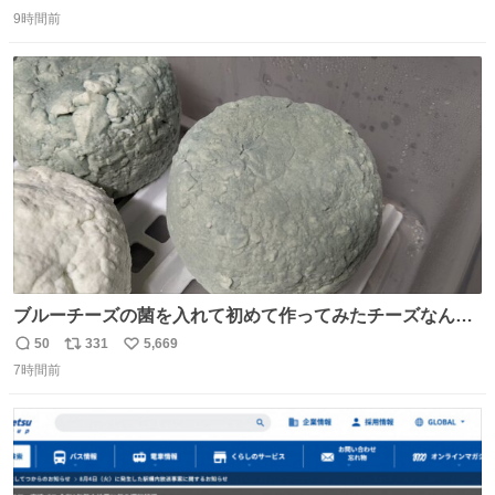
返
リ
い
9時間前
信
ポ
い
数
ス
ね
ト
数
数
ブルーチーズの菌を入れて初めて作ってみたチーズなんだ
けど 本能でちょっとヤバいと思っちゃう見た目だな
50
331
5,669
返
リ
い
7時間前
信
ポ
い
数
ス
ね
ト
数
数