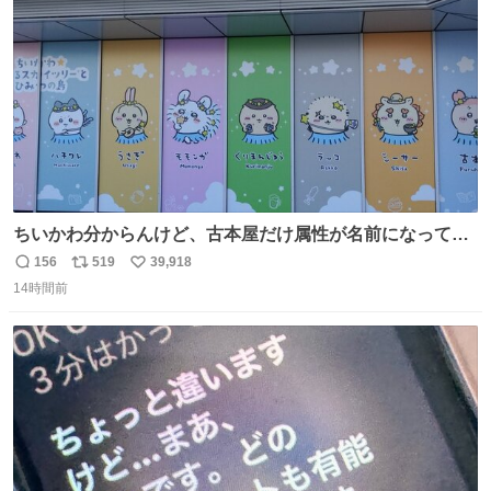
数
ちいかわ分からんけど、古本屋だけ属性が名前になってる
のはどういうこと？
156
519
39,918
返
リ
い
14時間前
信
ポ
い
数
ス
ね
ト
数
数