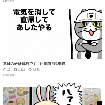
18時間前
信
ポ
い
数
ス
ね
ト
数
数
本日の研修資料です #仕事猫 #現場猫
17
1,211
4,588
返
リ
い
18時間前
信
ポ
い
数
ス
ね
ト
数
数