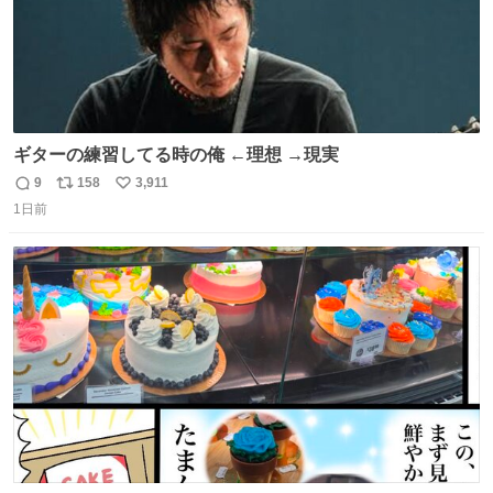
ギターの練習してる時の俺 ←理想 →現実
9
158
3,911
返
リ
い
1日前
信
ポ
い
数
ス
ね
ト
数
数