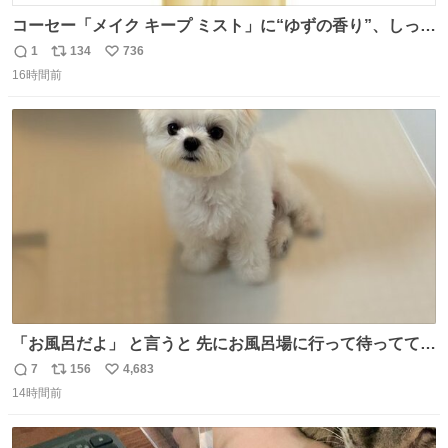
コーセー「メイク キープ ミスト」に“ゆずの香り”、しっと
りツヤ肌叶う保湿タイプ - fashion-press.net/news/148945
1
134
736
返
リ
い
16時間前
信
ポ
い
数
ス
ね
ト
数
数
「お風呂だよ」 と言うと 先にお風呂場に行って待っててく
れる 賢いライス
7
156
4,683
返
リ
い
14時間前
信
ポ
い
数
ス
ね
ト
数