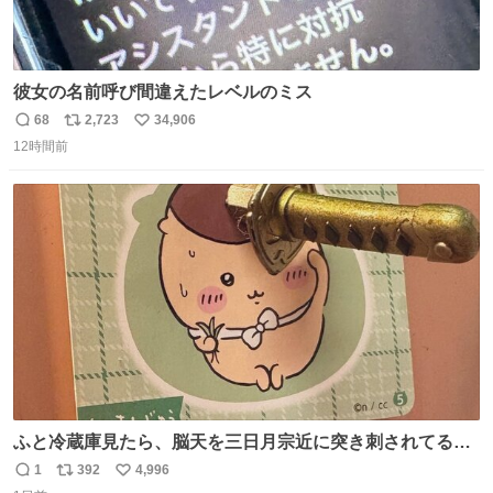
彼女の名前呼び間違えたレベルのミス
68
2,723
34,906
返
リ
い
12時間前
信
ポ
い
数
ス
ね
ト
数
数
ふと冷蔵庫見たら、脳天を三日月宗近に突き刺されてるく
りまんじゅうパイセンが
1
392
4,996
返
リ
い