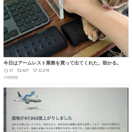
数
今日はアームレスト業務を買って出てくれた。助かる。
17
827
11,278
返
リ
い
13時間前
信
ポ
い
数
ス
ね
ト
数
数