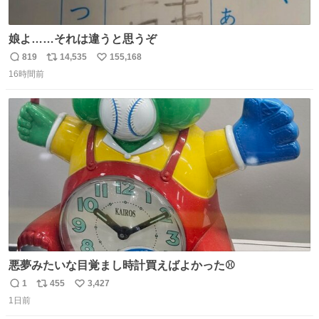
娘よ……それは違うと思うぞ
819
14,535
155,168
返
リ
い
16時間前
信
ポ
い
数
ス
ね
ト
数
数
悪夢みたいな目覚まし時計買えばよかった⚾
1
455
3,427
返
リ
い
1日前
信
ポ
い