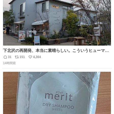
下北沢の再開発、本当に素晴らしい。こういうヒューマン
スケールの開発がいいんだよ。
31
151
4,304
返
リ
い
14時間前
信
ポ
い
数
ス
ね
ト
数
数