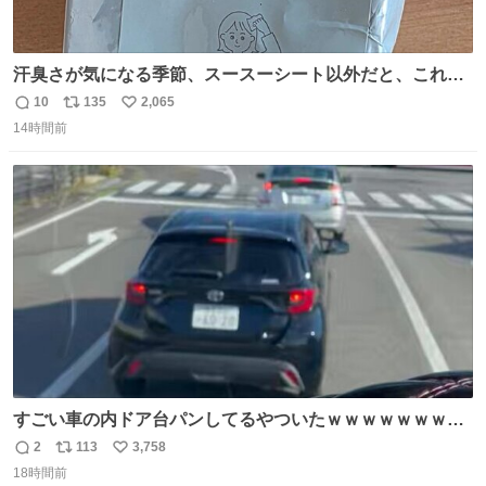
汗臭さが気になる季節、スースーシート以外だと、これが
とにかくスッキリする。2年くらい前に #生活は踊る で紹
10
135
2,065
返
リ
い
介したやつ。おじさんにもおばさんにもオススメだ。ドラ
14時間前
信
ポ
い
ストに売ってるぞ。ドライシャンプーって書いてあるけど
数
ス
ね
汗拭きシートみたいなもの。耳裏襟足首筋がんがん拭いて
ト
数
数
汗臭不安を解消。
すごい車の内ドア台パンしてるやついたｗｗｗｗｗｗｗｗ
ｗｗｗｗｗｗ
2
113
3,758
返
リ
い
18時間前
信
ポ
い