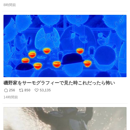
返
リ
い
究によると、多くの動物はタスクをクリアしてエサを獲る
8時間前
信
ポ
い
ことを好む傾向があるが、ネコにはこの傾向が見られない
数
ス
ね
のだという。ネコ様は面倒な作業がお嫌いなようです。
ト
数
数
磯野家をサーモグラフィーで見た時これだったら怖い
256
850
53,135
返
リ
い
14時間前
信
ポ
い
数
ス
ね
ト
数
数