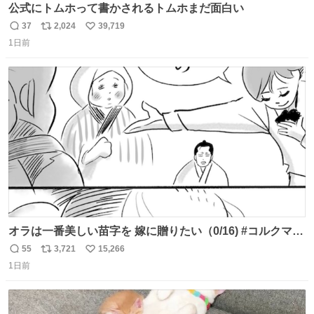
公式にトムホって書かされるトムホまだ面白い
37
2,024
39,719
返
リ
い
1日前
信
ポ
い
数
ス
ね
ト
数
数
オラは一番美しい苗字を 嫁に贈りたい（0/16) #コルクマン
ガ専科
55
3,721
15,266
返
リ
い
1日前
信
ポ
い
数
ス
ね
ト
数