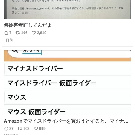
何被害者面してんだよ
7
106
2,819
返
リ
い
1日前
信
ポ
い
数
ス
ね
ト
数
数
Amazonでマイスドライバーを買おうとすると、マイナス
ドライバー先輩が出しゃばってくる
27
102
999
返
リ
い