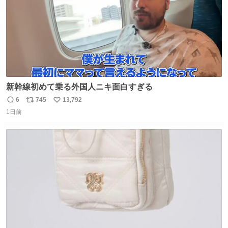
新幹線初めて乗る外国人ニキ面白すぎる
6
745
13,792
返
リ
い
1日前
信
ポ
い
数
ス
ね
ト
数
数