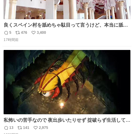
良くスペイン村を舐めちゃ駄目って言うけど、本当に舐め
ちゃ行けないのはスペィン村ホテル🏛🏨 だってロビーから
5
476
3,400
返
リ
い
中庭抜けるだけでこの有様🤩 ディズニーホテル泊まってる
17時間前
信
ポ
い
場所じゃない。 5年振りの志摩スペイン村パルケエスパー
数
ス
ね
ニャは益々素晴らしい場所になってる
ト
数
数
私怖いの苦手なので 夜出歩いたりせず 掟破らず生活してる
ってのに なんなんだよっ！ テメェはよぉっ！！ #ほの暮し
13
141
2,975
返
リ
い