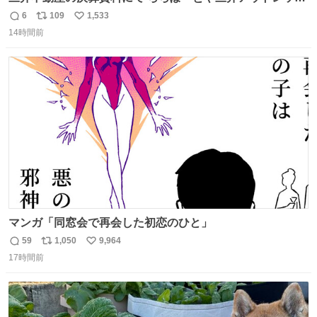
パークの店舗別売上高（2025年度）が一部判明
6
109
1,533
返
リ
い
14時間前
信
ポ
い
数
ス
ね
ト
数
数
マンガ「同窓会で再会した初恋のひと」
59
1,050
9,964
返
リ
い
17時間前
信
ポ
い
数
ス
ね
ト
数
数