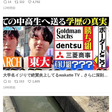
始まり。笑
14
322
4,792
返
リ
い
12時間前
信
ポ
い
数
ス
ね
ト
数
数
大学名イジりで絶賛炎上してるwakatte TV，さらに深刻な
問題はこっちでは？ ・都内の特定企業に入るのを極度に推
11
153
1,605
返
リ
い
奨し，それ以外の地域で堅実に生きるのを周縁化する ・恋
18時間前
信
ポ
い
愛にかまけ，「陽キャラ」として振る舞うのを極端に中心
数
ス
ね
化する ・院生が研究環境を求め他大学に移るのを批判する
ト
数
数
過去例↓