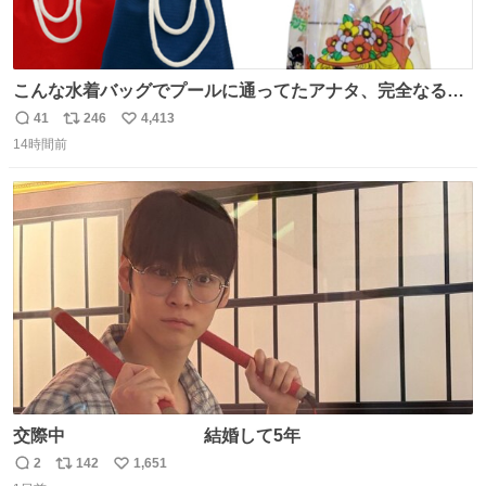
こんな水着バッグでプールに通ってたアナタ、完全なる同
世代（笑） #70年代 #80年代 #昭和レトロ
41
246
4,413
返
リ
い
14時間前
信
ポ
い
数
ス
ね
ト
数
数
交際中 結婚して5年
2
142
1,651
返
リ
い