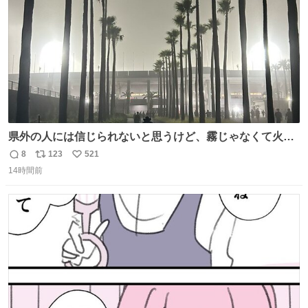
りました 続く↓
県外の人には信じられないと思うけど、霧じゃなくて火山
灰です🌋 #桜島
8
123
521
返
リ
い
14時間前
信
ポ
い
数
ス
ね
ト
数
数