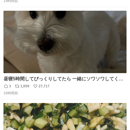
の庭
19時間前
信
ポ
い
数
ス
ね
ト
数
数
昼寝5時間してびっくりしてたら 一緒にソワソワしてくれ
た
3
1,009
27,717
返
リ
い
16時間前
信
ポ
い
数
ス
ね
ト
数
数