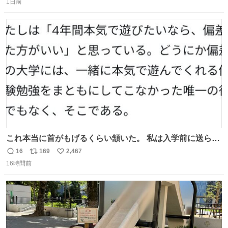
1日前
信
ポ
い
数
ス
ね
ト
数
数
これ本当に首がもげるくらい頷いた。 私は入学前に送られ
てきた、大学のサークル紹介冊子を見た時点で終わりを感
16
169
2,467
返
リ
い
じたので、女子大でもないくせに偏差値の高い大学のイン
16時間前
信
ポ
い
カレサークルに突撃して所属するという奇行で事なきを得
数
ス
ね
た。 高偏差値に行けないならせめてそれくらいした方が予
ト
数
数
後がいいです。 https://t.co/9nMHIrETkw