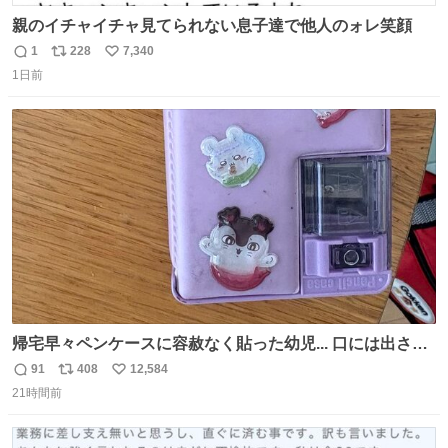
親のイチャイチャ見てられない息子達で他人のォレ笑顔
1
228
7,340
返
リ
い
1日前
信
ポ
い
数
ス
ね
ト
数
数
帰宅早々ペンケースに容赦なく貼った幼児... 口には出さぬ
が勿体無い精神で心がざわつく.....ッ
91
408
12,584
返
リ
い
21時間前
信
ポ
い
数
ス
ね
ト
数