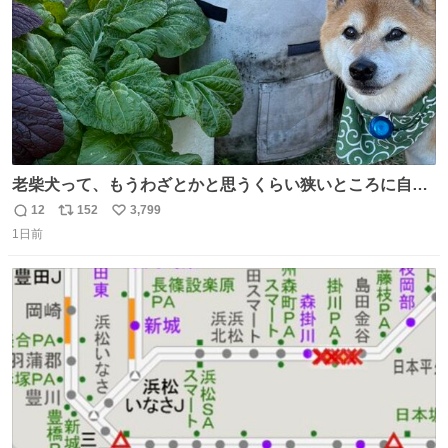
老柴犬って、もうわざとかと思うくらい狭いところに自ら
はまりにいくじゃないですか？ 今朝ガーデニングしてる飼
12
152
3,799
返
リ
い
い主の間にはまってきて、最高に可愛かった♥️
1日前
信
ポ
い
数
ス
ね
ト
数
数