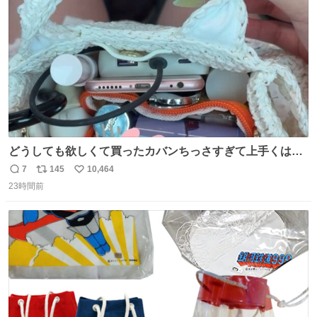
数
どうしても欲しくて買ったカバンちっさすぎて上手くはめ
ないと荷物入らん。女のカバンってなんでこんなちっさい
7
145
10,464
返
リ
い
の
23時間前
信
ポ
い
数
ス
ね
ト
数
数