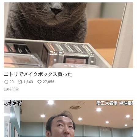
数
ス
ね
のためおにぎり10個、ゼリー飲料3～4本、パスタと毎日4
ト
数
数
千kcalオーバーの食事を摂取し、増量したという。
ニトリでメイクボックス買った
29
1,643
27,056
返
リ
い
18時間前
信
ポ
い
数
ス
ね
ト
数
数