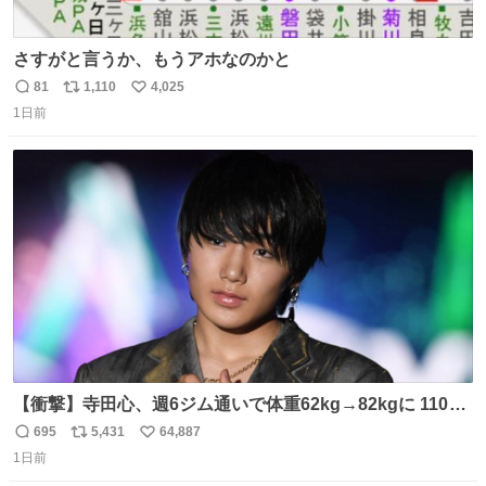
さすがと言うか、もうアホなのかと
81
1,110
4,025
返
リ
い
1日前
信
ポ
い
数
ス
ね
ト
数
数
【衝撃】寺田心、週6ジム通いで体重62kg→82kgに 110kg
のベンチプレス持ち上げる姿披露
695
5,431
64,887
返
リ
い
news.livedoor.com/article/detail… 元々自重のみだった
1日前
信
ポ
い
が、更に筋肉を大きくするためジム通いを開始。筋肉増量