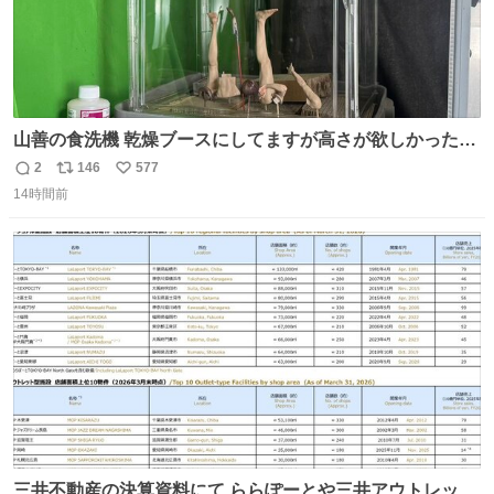
山善の食洗機 乾燥ブースにしてますが高さが欲しかったの
でコレクションケースを置くだけのツルセコ改造 扉が手前
2
146
577
返
リ
い
に開き天井の温度もしっかり上がるのでかなり使いやすく
14時間前
信
ポ
い
なりました😎
数
ス
ね
ト
数
数
三井不動産の決算資料にて ららぽーとや三井アウトレット