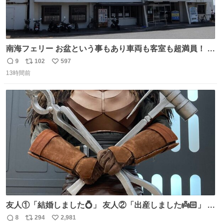
南海フェリー お盆という事もあり車両も客室も超満員！ 廃
止になったらどうなるのコレ？
9
102
597
返
リ
い
13時間前
信
ポ
い
数
ス
ね
ト
数
数
友人①「結婚しました💍」 友人②「出産しました👼🏻」 友
人③「マイホーム建てました🏡」 私「我らの道」
8
294
2,981