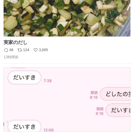
実家のだし
46
124
3,085
返
リ
い
13時間前
信
ポ
い
数
ス
ね
ト
数
数