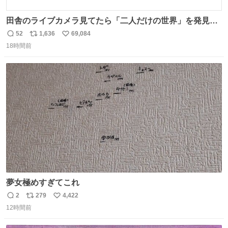
田舎のライブカメラ見てたら「二人だけの世界」を発見し
た
52
1,636
69,084
返
リ
い
18時間前
信
ポ
い
数
ス
ね
ト
数
数
夢女極めすぎてこれ
2
279
4,422
返
リ
い
12時間前
信
ポ
い
数
ス
ね