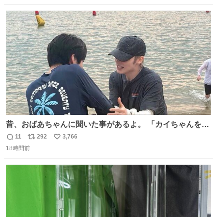
数
ス
ね
ト
数
数
昔、おばあちゃんに聞いた事があるよ。 「カイちゃんをい
じめると、アイツが海から上がって来るぞ。」って。
11
292
3,766
返
リ
い
18時間前
信
ポ
い
数
ス
ね
ト
数
数