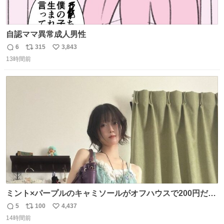
自認ママ異常成人男性
6
315
3,843
返
リ
い
13時間前
信
ポ
い
数
ス
ね
ト
数
数
ミント×パープルのキャミソールがオフハウスで200円だっ
た♩
5
100
4,437
返
リ
い
14時間前
信
ポ
い