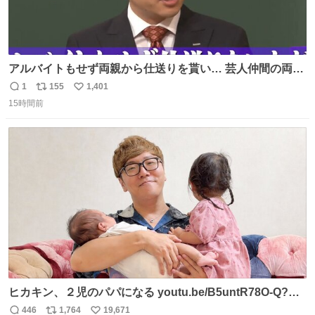
アルバイトもせず両親から仕送りを貰い… 芸人仲間の両親
のスネまでかじる!? ドンデコルテ銀次⚡️ 無料見逃し配信は
1
155
1,401
返
リ
い
こちらから ▶︎abema.go.link/gBLVb ◤しくじり先生
15時間前
信
ポ
い
ABEMAにて毎週最新話無料配信中◢ @10000nabe
数
ス
ね
@akmllube0617
ト
数
数
ヒカキン、２児のパパになる youtu.be/B5untR78O-Q?
si… @YouTubeより
446
1,764
19,671