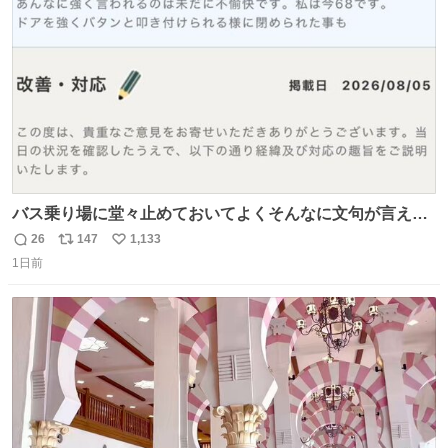
数
バス乗り場に堂々止めておいてよくそんなに文句が言える
ね 運転士は日本人やったのなら韓国人は関係ないし、なん
26
147
1,133
返
リ
い
なら68歳も関係ない…
1日前
信
ポ
い
数
ス
ね
ト
数
数