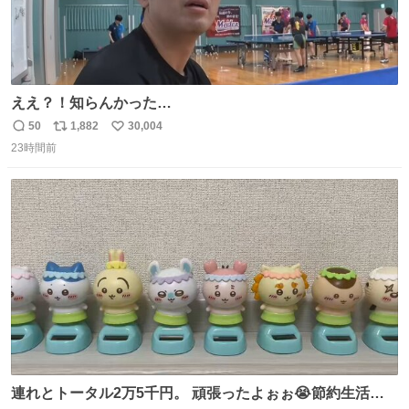
ええ？！知らんかった…
50
1,882
30,004
返
リ
い
23時間前
信
ポ
い
数
ス
ね
ト
数
数
連れとトータル2万5千円。 頑張ったよぉぉ😭節約生活の