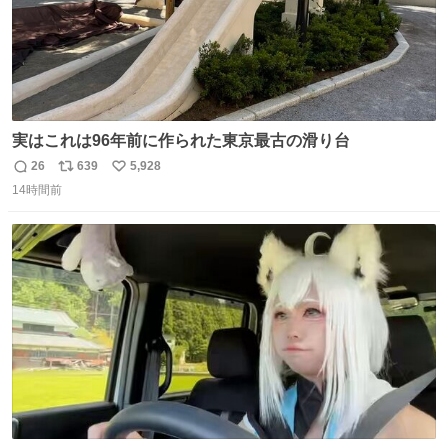
実はこれは96年前に作られた東京最古の滑り台
26
639
5,928
返
リ
い
14時間前
信
ポ
い
数
ス
ね
ト
数
数