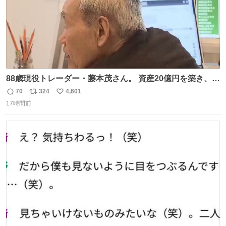
88歳現役トレーダー・藤本茂さん。 資産20億円を築き、
「令和のブラックマンデー」で2億6000万円の含み損を抱
70
324
4,601
返
リ
い
えても生き残った男が、血と汗で掴んだ「相場の8箇条」
17時間前
信
ポ
い
です。 1. 朝の急落は「買い」、朝の急騰は「売り」。 2.
数
ス
ね
午後の急騰は追わない。午後の急落は翌朝に狙う。
ト
数
数