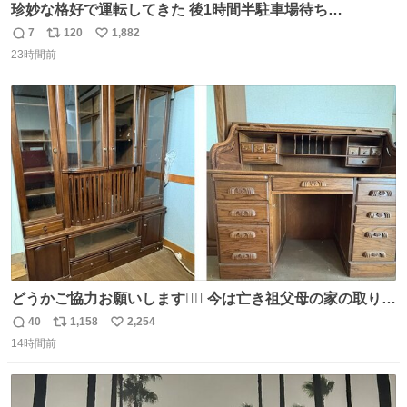
珍妙な格好で運転してきた 後1時間半駐車場待ち…
7
120
1,882
返
リ
い
23時間前
信
ポ
い
数
ス
ね
ト
数
数
どうかご協力お願いします🙇‍♂️ 今は亡き祖父母の家の取り壊
しが決まり、どうしても処分して欲しくない食器棚と机の
40
1,158
2,254
返
リ
い
引き取り手を探しております この2つは私の祖母が当初一
14時間前
信
ポ
い
目惚れで購入したもので、祖母はc型肝炎で58歳という若
数
ス
ね
さで亡くなりましたが、この家具達をとても大切にしてお
ト
数
数