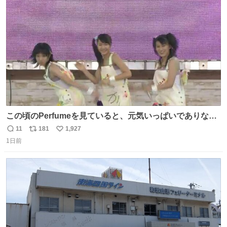
ト
数
数
この頃のPerfumeを見ていると、元気いっぱいでありなが
ら決して感情に任せすぎることなく、しっかりと制御され
11
181
1,927
返
リ
い
たダンスであることに新鮮に驚く。3人のあげた足の向き
1日前
信
ポ
い
や角度とか本当に細かな部分まできっちりと揃っていてそ
数
ス
ね
こから積み重ねてきた努力や練習量が見て取れる…
ト
数
数