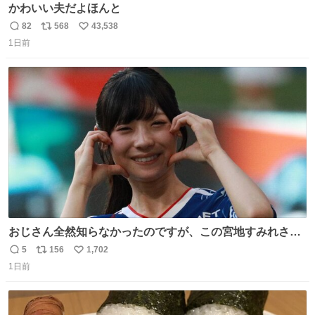
かわいい夫だよほんと
82
568
43,538
返
リ
い
1日前
信
ポ
い
数
ス
ね
ト
数
数
おじさん全然知らなかったのですが、この宮地すみれさん
（日向坂46）はマリサポだったのですね。 カメラ目線でに
5
156
1,702
返
リ
い
っこりしていただいたので撮影したものの、全然誰だか知
1日前
信
ポ
い
りませんでした。 マリサポらしいのでこれからは名前覚え
数
ス
ね
ます！！
ト
数