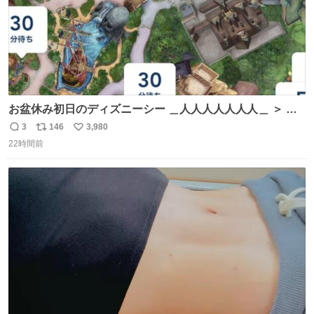
お盆休み初日のディズニーシー ＿人人人人人人人＿ ＞ 空
い て る！＜ ￣^Y^Y^Y^Y^ Y￣
3
146
3,980
返
リ
い
22時間前
信
ポ
い
数
ス
ね
ト
数
数