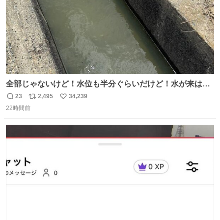
全部じゃないけど！水位も半分ぐらいだけど！水が来はじ
めたよ！！！ 作業してくれた方々ありがとーーー
23
2,495
34,239
返
リ
い
ー！！！！！！！！！！！！！！！！！！！！！！！！！
22時間前
信
ポ
い
！
数
ス
ね
ト
数
数