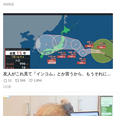
返
リ
い
9時間前
信
ポ
い
数
ス
ね
ト
数
数
友人がこれ見て「インコム」とか言うから、もうそれにし
か見えなくなっちゃった。
12
508
1,954
返
リ
い
1日前
信
ポ
い
数
ス
ね
ト
数
数