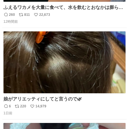
ふえるワカメを大量に食べて、水を飲むとおなかは膨ら
む・・・・！？ ⚠️よい子は絶対マネしないでね⚠️ #夏休み
260
811
22,673
返
リ
い
の自由研究
12時間前
信
ポ
い
数
ス
ね
ト
数
数
娘がアリエッティにしてと言うので🌿
6
220
14,979
返
リ
い
1日前
信
ポ
い
数
ス
ね
ト
数