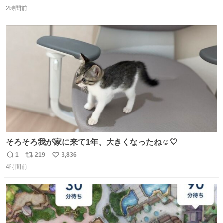
返
リ
い
2時間前
信
ポ
い
数
ス
ね
ト
数
数
そろそろ我が家に来て1年、大きくなったね☺️🤍
1
219
3,836
返
リ
い
4時間前
信
ポ
い
数
ス
ね
ト
数
数