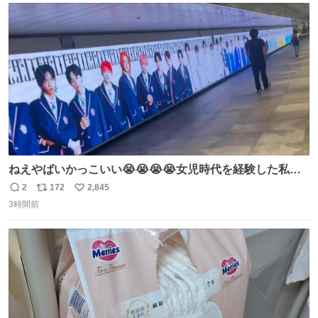
ト
数
数
ねえやばいかっこいい😭😭😭😭女児時代を経験した私に
ぶっ刺さりなんだが😭😭😭😭😭
2
172
2,845
返
リ
い
3時間前
信
ポ
い
数
ス
ね
ト
数
数