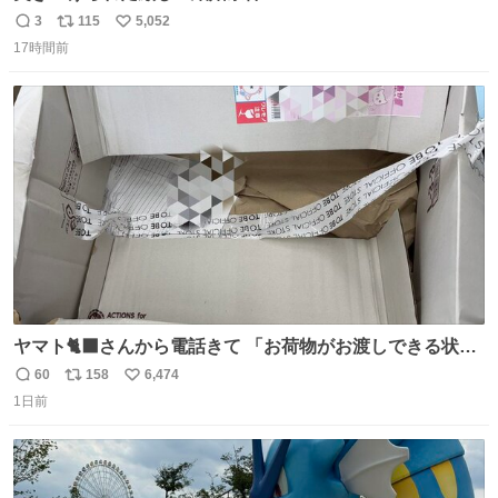
3
115
5,052
返
リ
い
17時間前
信
ポ
い
数
ス
ね
ト
数
数
ヤマト🐈‍⬛さんから電話きて 「お荷物がお渡しできる状況
でない程潰れてまして」って えっ😳 見に行くとこの状態
60
158
6,474
返
リ
い
😭 海渡ってくる時に潰れたっぽい 「一旦戻して新しいの
1日前
信
ポ
い
送ってもらいます」みたいに言ってたから 在庫ないし💦 っ
数
ス
ね
て事で中身無事だったから連れて帰って来た😅 壊れる物な
ト
数
数
くて良かった