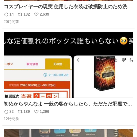
コスプレイヤーの現実 使用した衣装は破損防止のため洗濯
機に入れられないので、大体こんな感じで浸け置きした後
14
132
2,639
返
リ
い
に手洗い…
20時間前
信
ポ
い
数
ス
ね
ト
数
数
初めからやんなよ 一般の客からしたら、ただただ邪魔でし
かないのよ
32
189
1,296
返
リ
い
12時間前
信
ポ
い
数
ス
ね
ト
数