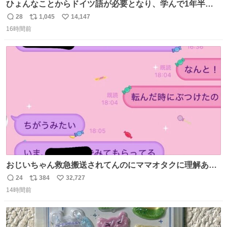
ひょんなことからドイツ語が必要となり、学んで1年半に
なる。 ちなみに最初の半年で『必携ドイツ文法総まとめ』
28
1,045
14,147
返
リ
い
と『重要単語4000』を数十周して丸暗記した。読み書きに
16時間前
信
ポ
い
困らなくなり、日記も8ヶ月続けて書ける量はこの通り。
数
ス
ね
Geminiの添削もエラーの指摘は激減し、上級の表現を教え
ト
数
数
てもらう今日この頃。
おじいちゃん救急搬送されてんのにママオタクに理解あっ
て不謹慎だけどウケる
24
384
32,727
返
リ
い
14時間前
信
ポ
い
数
ス
ね
ト
数
数