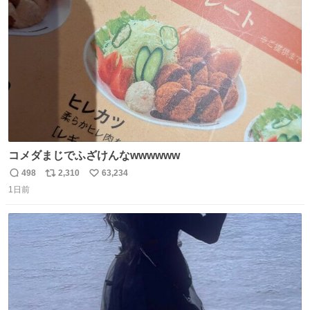
ト
数
数
コメダまじでふざけんなwwwwww
498
2,310
63,234
返
リ
い
1日前
信
ポ
い
数
ス
ね
ト
数
数