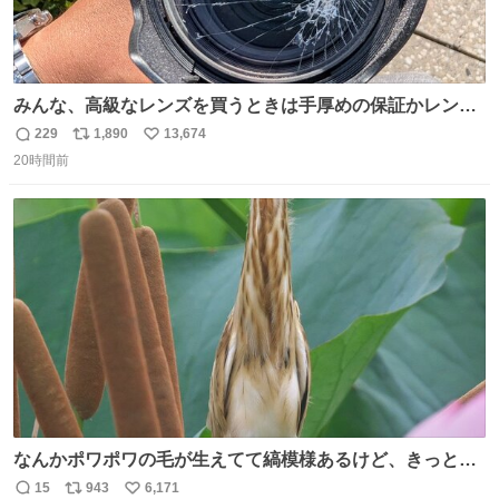
みんな、高級なレンズを買うときは手厚めの保証かレンズ
保護フィルターをちゃんと付けておくんだぞ、お兄さんと
229
1,890
13,674
返
リ
い
の約束だぞ…😭 涙で画面が見えない…
20時間前
信
ポ
い
数
ス
ね
ト
数
数
なんかポワポワの毛が生えてて縞模様あるけど、きっとガ
マの穂
15
943
6,171
返
リ
い