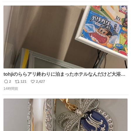
数
ス
ね
ト
数
数
tohjiのららアリ終わりに泊まったホテルなんだけど大浴場
にアイス置いてあって バニラがこれだった 粋な計らいあり
2
121
2,427
返
リ
い
がとう
14時間前
信
ポ
い
数
ス
ね
ト
数
数