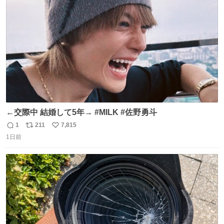
ト
数
数
←交際中 結婚して5年→ #MILK #佐野勇斗
1
211
7,815
返
リ
い
1日前
信
ポ
い
数
ス
ね
ト
数
数