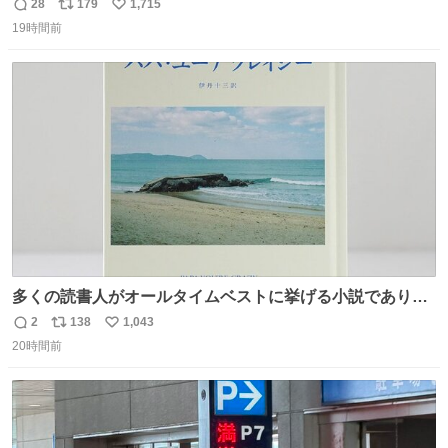
だった「ばぁばのじぃじ」
28
179
1,715
返
リ
い
news.livedoor.com/article/detail… 中島は明治時代の文
19時間前
信
ポ
い
豪・国木田独歩の玄孫だという。国木田との関係は「ばあ
数
ス
ね
ちゃんのじいちゃん」だとし、“歩”という名前も独歩から
ト
数
数
取られているとのこと。
多くの読書人がオールタイムベストに挙げる小説でありな
がら長いこと絶版になっていた本書、思い入れの深い小さ
2
138
1,043
返
リ
い
な版元さんからとても美しい装丁で復刊されました。い
20時間前
信
ポ
い
や〜素晴らしいですね。 パパ・ユーア クレイジー
数
ス
ね
rebelbooks.theshop.jp/items/153696070
ト
数
数