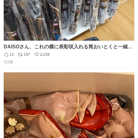
DAISOさん、これの横に表彰状入れる筒おいとくと一緒に
売れますのでご検討下さい
12
197
2,239
返
リ
い
1日前
信
ポ
い
数
ス
ね
ト
数
数