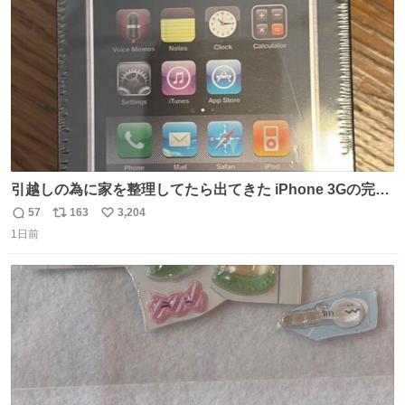
数
引越しの為に家を整理してたら出てきた iPhone 3Gの完全
未開封品 かなり前に楽天だかで買った多分未使用のデモ機
57
163
3,204
返
リ
い
で-が出るのだと思うんだよね ヤフオクで売れてない190万
1日前
信
ポ
い
があったけど初代じゃあるまいし流石にそこまではねぇ 日
数
ス
ね
本初のモデルではあるけど´д` ; #Apple #iPhone3G
ト
数
数