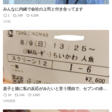
みんなに内緒で会社の上司と付き合ってます
1
140
4,328
返
リ
い
1日前
信
ポ
い
数
ス
ね
ト
数
数
息子と娘に私の反応がみたいと言う理由で、セブンの赤魚
の煮付けを食べさせられ、ちいかわの映画に連れてこられ
10
144
3,587
返
リ
い
ました 一体どういうことなんやで…
23時間前
信
ポ
い
数
ス
ね