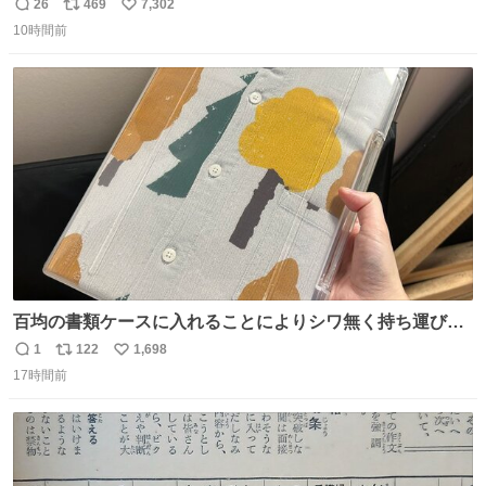
26
469
7,302
返
リ
い
10時間前
信
ポ
い
数
ス
ね
ト
数
数
百均の書類ケースに入れることによりシワ無く持ち運びに
成功 いつも劇場のアイロンをお借りしていた ㅤ だいぶ前に
1
122
1,698
返
リ
い
楽屋で誰かが入れているのを見て「真似しよう」と思った
17時間前
信
ポ
い
のを長らく忘れていた 誰だっけ
数
ス
ね
ト
数
数