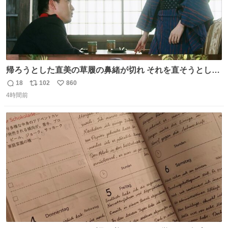
帰ろうとした直美の草履の鼻緒が切れ それを直そうとした
小川がさらに壊し…… 結果、直美をおんぶして送ることに
18
102
860
返
リ
い
なりました。 👇鼻緒はいつも恋のキューピッド？
4時間前
信
ポ
い
web.nhk/tv/an/kazekaor…［見逃し配信中］ #朝ドラ #風
数
ス
ね
薫る 上坂樹里 甲斐翔真
ト
数
数