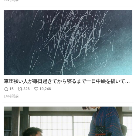
信
ポ
い
ドリに参加したいので、出禁になる前に繰り返し案内して
数
ス
ね
ほしい #DMMバヌーシ
ト
数
数
筆圧強い人が毎日起きてから寝るまで一日中絵を描いてる
とこうなる。 異常事態です。
15
326
10,246
返
リ
い
14時間前
信
ポ
い
数
ス
ね
ト
数
数