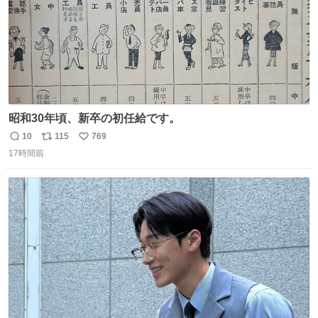
昭和30年頃、新卒の初任給です。
10
115
769
返
リ
い
17時間前
信
ポ
い
数
ス
ね
ト
数
数