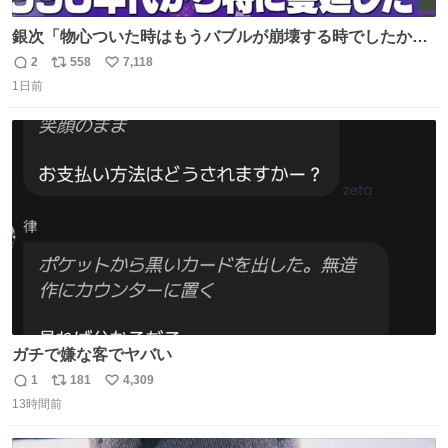
銀次「物心ついた時はもうバブルが崩壊する時でしたか
ら。不況の中に育ち、自分の好きなことをして、夢を叶え
2
558
7,118
返
リ
い
なさいと、いうふうに言われました。その1990年代から特
1日前
信
ポ
い
に蔓延しましたこの個人主義教育が生み出した化け物、そ
数
ス
ね
れが私 渡辺銀次でございます」
ト
数
数
youtu.be/QBDnUH0BFPQ
ガチで嫌な客でヤバい
1
181
4,309
返
リ
い
13時間前
信
ポ
い
数
ス
ね