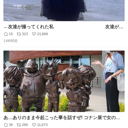
←友達が撮ってくれた私 友達が描
いてくれた私→
15
323
21,666
返
リ
い
14時間前
信
ポ
い
数
ス
ね
ト
数
数
あ…ありのまま今起こった事を話すぜ! コナン展で女の子
に 「千速さんですか！？」 と声をかけられた。 あぁ鞄の
36
285
11,073
返
リ
い