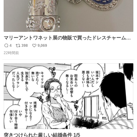
マリーアントワネット展の物販で買ったドレスチャームを
流行りのめじるしアクセサリーにして、リップにつけた
4
398
9,069
返
リ
い
り、同じく物販で購入したシュシュにつけたりしています
22時間前
信
ポ
い
💄💎
数
ス
ね
ト
数
数
突きつけられた厳しい結婚条件 1/5