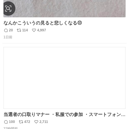
なんかこういうの見ると悲しくなる😔
20
114
4,997
返
リ
い
1日前
信
ポ
い
数
ス
ね
ト
数
数
当選者の口取りマナー ・私服での参加 ・スマートフォンで
の撮影 ・調教師へ自分から握手を求める行為 ・シャツをズ
100
472
2,711
返
リ
い
ボンにインしていない服装 ・ボディーバッグの着用 私も口
22時間前