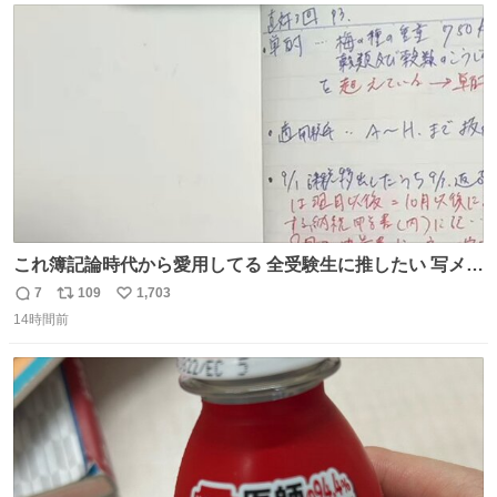
ト
数
数
これ簿記論時代から愛用してる 全受験生に推したい 写メし
たとこ、ピーーてレシートよりひと回り大きいサイズくら
7
109
1,703
返
リ
い
いで、シールで出てくるからペターって貼って間違ったと
14時間前
信
ポ
い
こメモメモして持ち歩いてるの 便利だから使って 回し者で
数
ス
ね
もPRでもないよ
ト
数
数