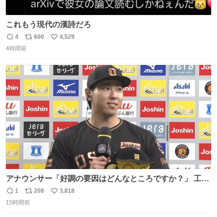
これもう現代の漢詩だろ
4
600
4,529
返
リ
い
4時間前
信
ポ
い
数
ス
ね
ト
数
数
アナウンサー「好調の要因はどんなところですか？」 工藤
「え〜、、、要因、、、」 阪神ファン「ﾌｧﾝﾉｵｶｹﾞｰ!」 工藤
1
208
3,818
返
リ
い
「ファンのおかげですっ！😎」 阪神ファンやっぱりオモロ
15時間前
信
ポ
い
すぎ笑
数
ス
ね