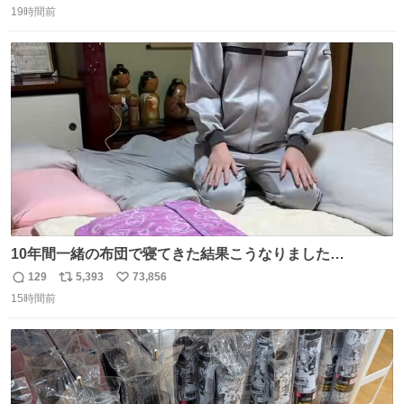
装飾かなと思ったら 「背も高いし見た目もすごく千速さん
19時間前
信
ポ
い
だと思いました！」 それでは聞いてください。 ＿人人人人
数
ス
ね
人＿ ＞今日は私服＜ ￣Y^Y^Y^Y^Y^￣ #白樹鳥取大阪コ
ト
数
数
ナン旅行2026
10年間一緒の布団で寝てきた結果こうなりました…
129
5,393
73,856
返
リ
い
15時間前
信
ポ
い
数
ス
ね
ト
数
数