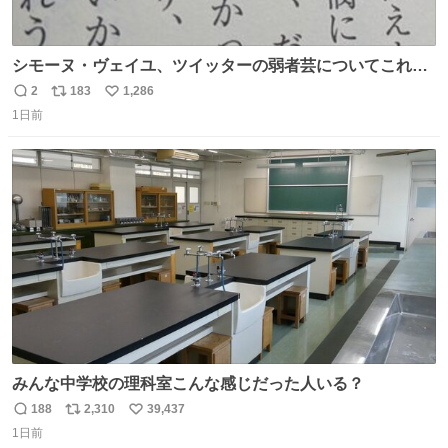
シモーヌ・ヴェイユ、ツイッターの弱者芸についてこれ以
上なく鋭く分析していて本当に凄い。俺辞めちゃうかもイ
2
183
1,286
返
リ
い
ンターネット。これ読み終わったら
1日前
信
ポ
い
数
ス
ね
ト
数
数
みんな中学校の理科室こんな感じだった人いる？
188
2,310
39,437
返
リ
い
1日前
信
ポ
い