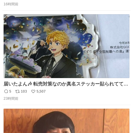
16時間前
信
ポ
い
数
ス
ね
ト
数
数
届いたよん🎶 転売対策なのか真名ステッカー貼られてて大
ウケです
5
103
5,507
返
リ
い
23時間前
信
ポ
い
数
ス
ね
ト
数
数