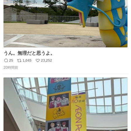
うん。無理だと思うよ。
25
1,045
23,252
返
リ
い
20時間前
信
ポ
い
数
ス
ね
ト
数
数