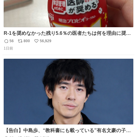
R-1を奨めなかった残り5.6％の医者たちは何を理由に奨め
なかったのかガチで気になってきてやばい勉強どころじゃ
56
800
56,929
返
リ
い
ない
1日前
信
ポ
い
数
ス
ね
ト
数
数
【告白】中島歩、“教科書にも載っている”有名文豪の子孫