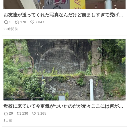
お友達が送ってくれた写真なんだけど羨ましすぎて禿げそ
う
1
170
2,047
返
リ
い
22時間前
信
ポ
い
数
ス
ね
ト
数
数
母校に来ていて今更気がついたのだが元々ここには何があ
ったのだろう…？_:(´ཀ`」 ∠):
20
130
3,165
返
リ
い
1日前
信
ポ
い
数
ス
ね