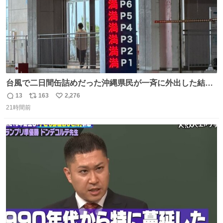
台風で二日間缶詰めだった沖縄県民が一斉に外出した結
果、パルコの駐車場フル満車🤣
13
163
2,276
返
リ
い
21時間前
信
ポ
い
数
ス
ね
ト
数
数