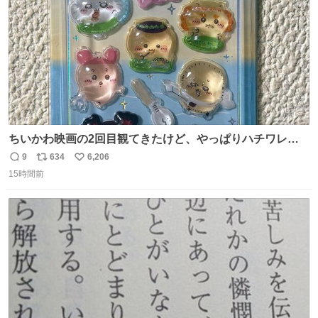
ちいかわ映画の2回目観てきたけど、やっぱりハチワレの
「ハモりすごいよッ…」に対するちいかわの「エ゛ッ!?(い
9
634
6,206
返
リ
い
まそんな場合じゃねぇだろお前よぉ)」が面白すぎる。
15時間前
信
ポ
い
数
ス
ね
ト
数
数