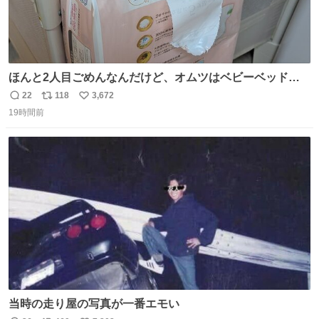
ほんと2人目ごめんなんだけど、オムツはベビーベッドにS
字フックで吊るしてる😂
22
118
3,672
返
リ
い
19時間前
信
ポ
い
数
ス
ね
ト
数
数
当時の走り屋の写真が一番エモい