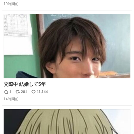
19時間前
信
ポ
い
数
ス
ね
ト
数
数
交際中 結婚して5年
1
281
11,144
返
リ
い
14時間前
信
ポ
い
数
ス
ね
ト
数
数