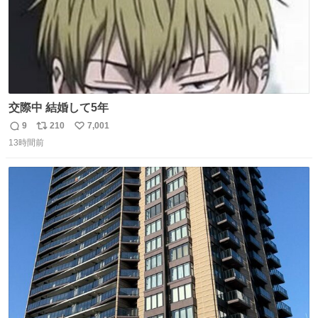
交際中 結婚して5年
9
210
7,001
返
リ
い
13時間前
信
ポ
い
数
ス
ね
ト
数
数