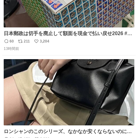
日本郵政は切手を廃止して額面を現金で払い戻せ2026 #日
本郵政 @JapanPostHD_PR
60
211
3,204
返
リ
い
13時間前
信
ポ
い
数
ス
ね
ト
数
数
ロンシャンのこのシリーズ、なかなか安くならないのにセ