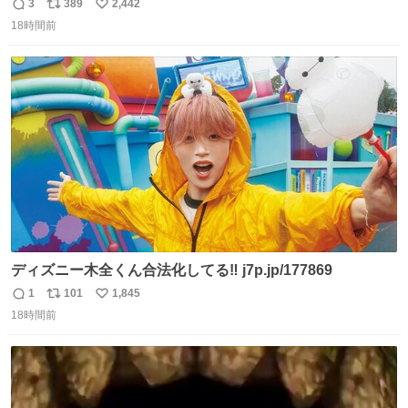
3
389
2,442
返
リ
い
18時間前
信
ポ
い
数
ス
ね
ト
数
数
ディズニー木全くん合法化してる‼️ j7p.jp/177869
1
101
1,845
返
リ
い
18時間前
信
ポ
い
数
ス
ね
ト
数
数