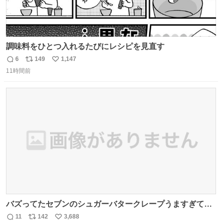
調味料をひとつ入れるたびにレシピを見直す
6
149
1,147
返
リ
い
11時間前
信
ポ
い
数
ス
ね
ト
数
数
バズってたセブンのシュガーバタークレープうますぎて
7NOWで買い溜め🛒💭
11
142
3,688
返
リ
い