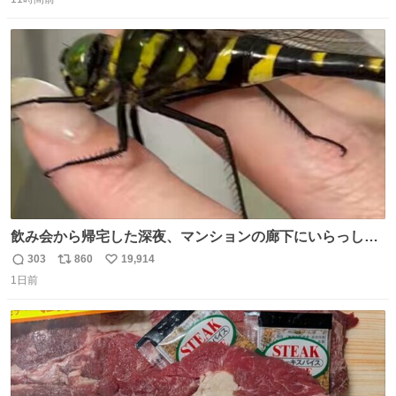
信
ポ
い
数
ス
ね
ト
数
数
飲み会から帰宅した深夜、マンションの廊下にいらっしゃ
ったオニヤンマ様 まさかこんな都会でお会いできるなんて
303
860
19,914
返
リ
い
思っておらず大興奮しております かっこよすぎる 指を差し
1日前
信
ポ
い
伸べると乗ってきてくれたのでひとまず一緒に帰宅しまし
数
ス
ね
たが、飛ばないということは弱っていらっしゃるのでしょ
ト
数
数
うか…素敵すぎる