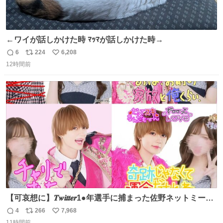
←ワイが話しかけた時 ﾏｯﾏが話しかけた時→
6
224
6,208
返
リ
い
12時間前
信
ポ
い
数
ス
ね
ト
数
数
【可哀想に】𝑻𝒘𝒊𝒕𝒕𝒆𝒓1●年選手に捕まった佐野ネットミーム
勇斗さんのコラボプリ
4
266
7,968
返
リ
い
11時間前