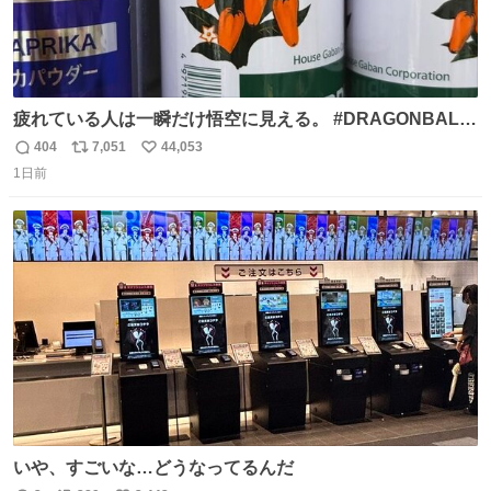
疲れている人は一瞬だけ悟空に見える。 #DRAGONBALL
#ドラゴンボール
404
7,051
44,053
返
リ
い
1日前
信
ポ
い
数
ス
ね
ト
数
数
いや、すごいな…どうなってるんだ