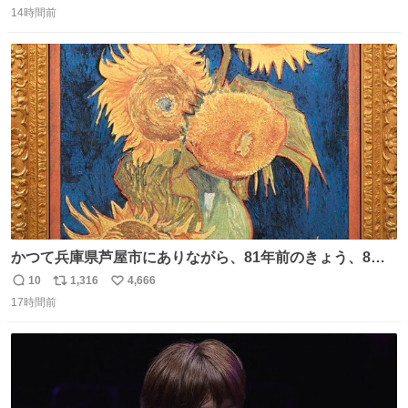
14時間前
信
ポ
い
数
ス
ね
ト
数
数
かつて兵庫県芦屋市にありながら、81年前のきょう、8月6
日の阪神大空襲の折に残念ながら焼失した、 #ゴッホ の幻
10
1,316
4,666
返
リ
い
の「 #ヒマワリ 」。 当館は、東京都にある武者小路実篤記
17時間前
信
ポ
い
念館にご協力いただき、当時発行されたカラー印刷画集よ
数
ス
ね
り陶板で原寸大に再現し、2014年より展示しています。 #
ト
数
数
大塚国際美術館