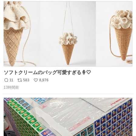
は1人あたり上限1万円、国際線は上限2万円まで支払う。
ト
数
数
ソフトクリームのバッグ可愛すぎる🍦🤍
11
583
8,976
返
リ
い
13時間前
信
ポ
い
数
ス
ね
ト
数
数