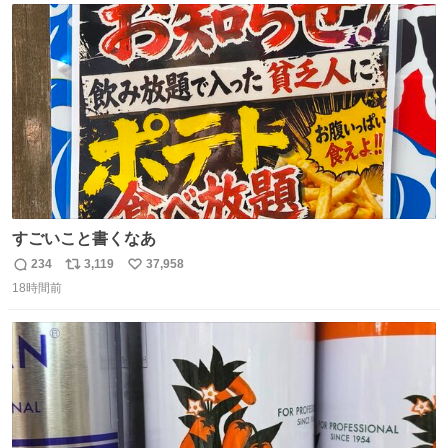
ト
数
数
すごいこと書くなあ
234
3,119
37,958
返
リ
い
18時間前
信
ポ
い
数
ス
ね
ト
数
数