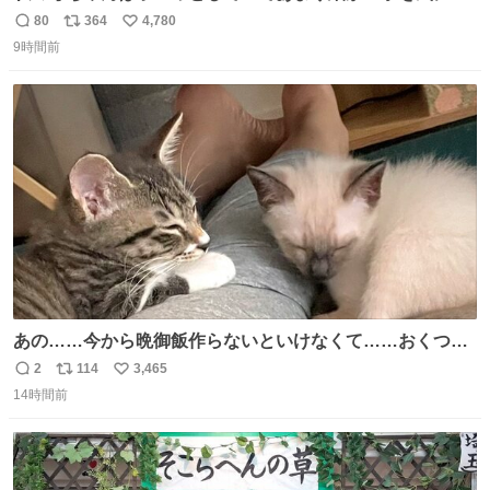
ません。優秀な人の多い現代の価値観から見ると、あまり
80
364
4,780
返
リ
い
優秀な母親ではないかもしれません。でも、だからこそ、
9時間前
信
ポ
い
私はそういう母親が大好きです。今も昔もすごくリラック
数
ス
ね
スします。「優秀」と「良い」は別なんですよね。 1/2
ト
数
数
あの……今から晩御飯作らないといけなくて……おくつろ
ぎのところ申し訳ないのですが……あの………😥
2
114
3,465
返
リ
い
14時間前
信
ポ
い
数
ス
ね
ト
数
数