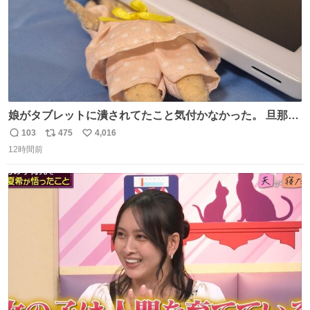
娘がタブレットに潰されてたこと気付かなかった。 旦那だ
けは娘の波長を感じ取れるから声出せずともSOSが伝わっ
103
475
4,016
返
リ
い
たらしい。 急いで旦那が救出して、泣きじゃくる娘に自分
12時間前
信
ポ
い
も謝って抱きしめようとしたら、ビンタされてしまった。
数
ス
ね
3回ほど。 小さい手だけど、地味に痛い。 その後、娘は旦
ト
数
数
那に泣きついてた。