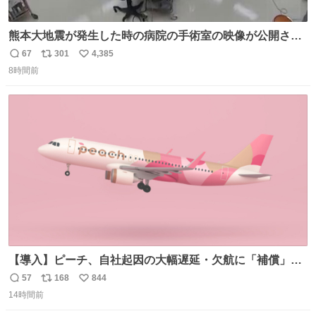
熊本大地震が発生した時の病院の手術室の映像が公開され
ていたがとにかく怖すぎる x.com/nhk_news/statu…
67
301
4,385
返
リ
い
news.web.nhk/newsweb/na/na-… #熊本 #大地震 #手術室
8時間前
信
ポ
い
数
ス
ね
ト
数
数
【導入】ピーチ、自社起因の大幅遅延・欠航に「補償」開
始へ news.livedoor.com/article/detail… 同社に起因する理
57
168
844
返
リ
い
由によって大幅遅延や欠航が発生した場合、乗客が負担し
14時間前
信
ポ
い
た宿泊費や交通費を、領収書の事後申請に基づき、国内線
数
ス
ね