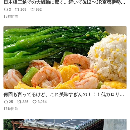
日本橋三越での大騒動に驚く。続いて8/12〜JR京都伊勢丹
でPOP UP STOREがオープンするとのこと…皆さんお怪
3
109
952
返
リ
い
我なくお買い物を🙏 写真は2026/5/21 ロードショーの前日
19時間前
信
ポ
い
。だーれも写真撮ってなかったんだけどなぁ😵‍💫
数
ス
ね
ト
数
数
何回も言ってるけど、これ美味すぎんの！！！低カロリー
で満足感エグいから一生食べてる😭
25
225
3,064
返
リ
い
17時間前
信
ポ
い
数
ス
ね
ト
数
数