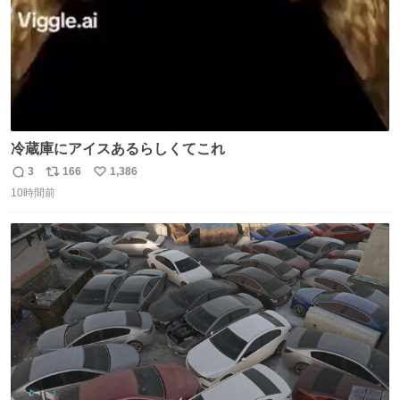
冷蔵庫にアイスあるらしくてこれ
3
166
1,386
返
リ
い
10時間前
信
ポ
い
数
ス
ね
ト
数
数