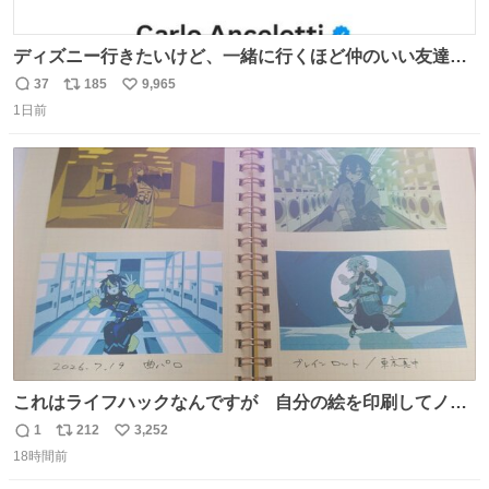
ディズニー行きたいけど、一緒に行くほど仲のいい友達が
居ない… ほんでこれ
37
185
9,965
返
リ
い
1日前
信
ポ
い
数
ス
ね
ト
数
数
これはライフハックなんですが 自分の絵を印刷してノー
トに貼って日付とキャプションを一言添えると 結構健康に
1
212
3,252
返
リ
い
いいです。
18時間前
信
ポ
い
数
ス
ね