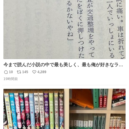
ト
数
数
今まで読んだ小説の中で最も美しく、最も俺が好きなラス
トシーン
10
145
4,289
返
リ
い
19時間前
信
ポ
い
数
ス
ね
ト
数
数