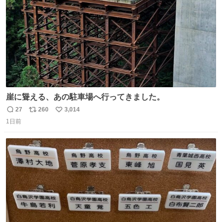
崖に聳える、あの駐車場へ行ってきました。
27
260
3,014
返
リ
い
1日前
信
ポ
い
数
ス
ね
ト
数
数