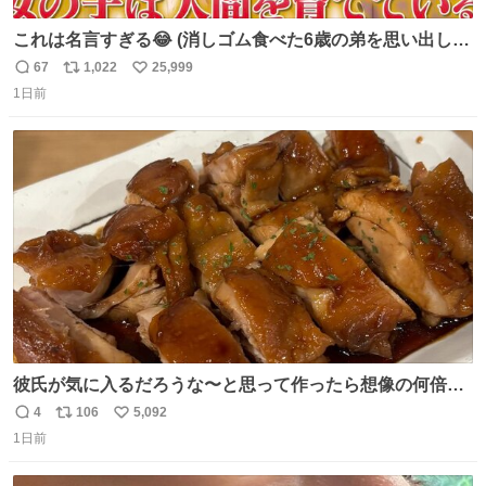
これは名言すぎる😂 (消しゴム食べた6歳の弟を思い出しな
がら)
67
1,022
25,999
返
リ
い
1日前
信
ポ
い
数
ス
ね
ト
数
数
彼氏が気に入るだろうな〜と思って作ったら想像の何倍も
美味しい美味しい言ってくれて嬉しい
4
106
5,092
返
リ
い
1日前
信
ポ
い
数
ス
ね