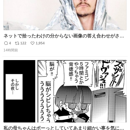
ネットで拾ったわけの分からない画像の答え合わせがされ
ていくw
4
122
1,954
返
リ
い
14時間前
信
ポ
い
数
ス
ね
ト
数
数
私の母ちゃんはボーっとしていてあまり細かい事を気にし