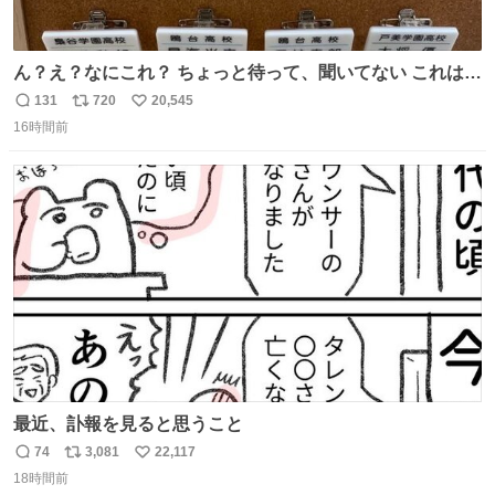
ん？え？なにこれ？ ちょっと待って、聞いてない これは販
売されているのもですか？
131
720
20,545
返
リ
い
16時間前
信
ポ
い
数
ス
ね
ト
数
数
最近、訃報を見ると思うこと
74
3,081
22,117
返
リ
い
18時間前
信
ポ
い