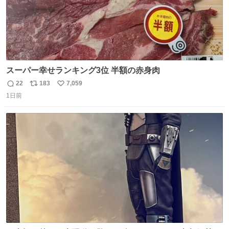
スーパー幸せランキング3位 半額の赤身肉
22
183
7,059
返
リ
い
1日前
信
ポ
い
数
ス
ね
ト
数
数