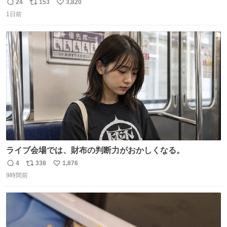
ール価格になってる🖤✨レザーなのが反則級にかわいい。
24
153
3,820
返
リ
い
持ってるだけでコーデが格上げされる。
1日前
信
ポ
い
数
ス
ね
ト
数
数
ライブ会場では、財布の判断力がおかしくなる。
4
338
1,876
返
リ
い
9時間前
信
ポ
い
数
ス
ね
ト
数
数