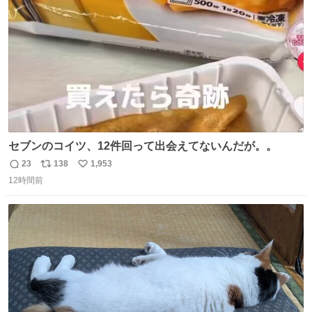
数
セブンのコイツ、12件回って出会えてないんだが。。
23
138
1,953
返
リ
い
12時間前
信
ポ
い
数
ス
ね
ト
数
数