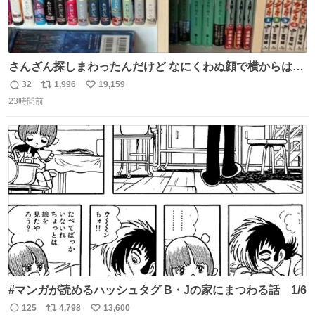
さんざん探しまわったんだけど なにくわぬ顔で横からはえ
てた
32
1,996
19,159
返
リ
い
23時間前
信
ポ
い
数
ス
ね
ト
数
数
#マンガが読めるハッシュタグ B・Jの家にまつわる話 1/6
125
4,798
13,600
返
リ
い