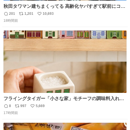
秋田タワマン建ちまくってる 高齢化ヤバすぎて駅前にコン
パクトシティつくって高齢者を住ませる考えらしい 病院も
201
1,201
10,693
返
リ
い
全部駅前にある
18時間前
信
ポ
い
数
ス
ね
ト
数
数
フライングタイガー「小さな家」モチーフの調味料入れ、
並べれば“デンマークの街並み”に ピンク・グリーン・テラ
8
997
5,669
返
リ
い
コッタの全9種 - fashion-press.net/news/149552
17時間前
信
ポ
い
数
ス
ね
ト
数