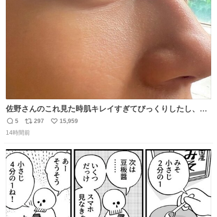
ト
数
数
佐野さんのこれ見た時肌キレイすぎてびっくりしたし、や
はりアイドルって体型･肌管理すごすぎる
5
297
15,959
返
リ
い
14時間前
信
ポ
い
数
ス
ね
ト
数
数