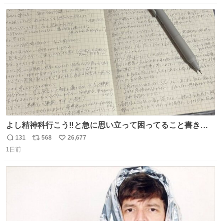
数
ス
ね
ト
数
数
よし精神科行こう‼️と急に思い立って困ってること書き出
してたらペン止まらなくなってすごい勢いで埋まってワロ
131
568
26,677
返
リ
い
タ
1日前
信
ポ
い
数
ス
ね
ト
数
数