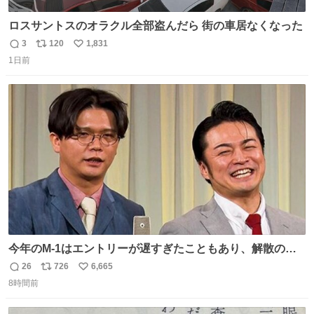
ロスサントスのオラクル全部盗んだら 街の車居なくなった
3
120
1,831
返
リ
い
1日前
信
ポ
い
数
ス
ね
ト
数
数
今年のM-1はエントリーが遅すぎたこともあり、解散の可
能性を作り出してからのスタート！！ 遅くなって申し訳な
26
726
6,665
返
リ
い
い🙏 エントリーナンバーは「GO!無策!」でかなり覚えやす
8時間前
信
ポ
い
い！応援をお願いすることになりそう！！
数
ス
ね