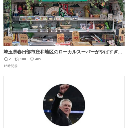
埼玉県春日部市庄和地区のローカルスーパーがやばすぎ
る。どこまで売り物でどこから私物か不明なごちゃごちゃ
2
100
485
返
リ
い
の店内には埼玉自虐習字がずらり。日替わり謎汁の試食や
16時間前
信
ポ
い
そこらへんの草使用の埼玉県民限定弁当、コアラのマーチ
数
ス
ね
どわあ～な謎パンなどなんでもあり。クレヨンしんちゃん
ト
数
数
を生んだ町、強すぎる。