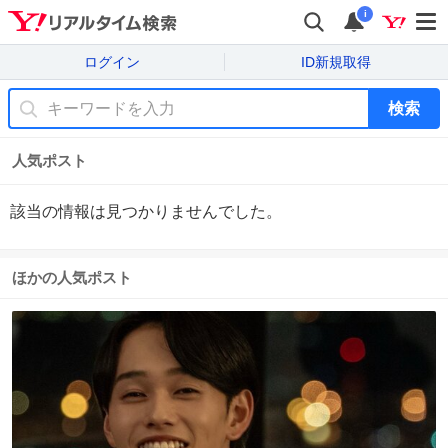
i
ログイン
ID新規取得
検索
人気ポスト
該当の情報は見つかりませんでした。
ほかの人気ポスト