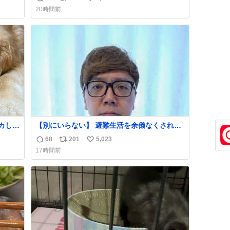
返
リ
い
20時間前
止の
信
ポ
い
数
ス
ね
ト
数
数
カして
【別にいらない】 避難生活を余儀なくされて
能な
いる子どもたちのためにヒカキンボックス
68
201
5,023
返
リ
い
読め
1000個を寄付させていただきました
17時間前
信
ポ
い
数
ス
ね
ト
数
数