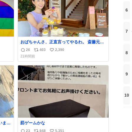
6
7
おばちゃんさ、正直言ってやるわ。 斎藤元彦
と関わった事でアンタはこれか先キラキラ輝
26
403
2,390
返
リ
い
8
けないんよ、残念ながら。 #折田楓 #merchu
21時間前
信
ポ
い
数
ス
ね
ト
数
9
数
10
罰ゲームかな
23
848
5,351