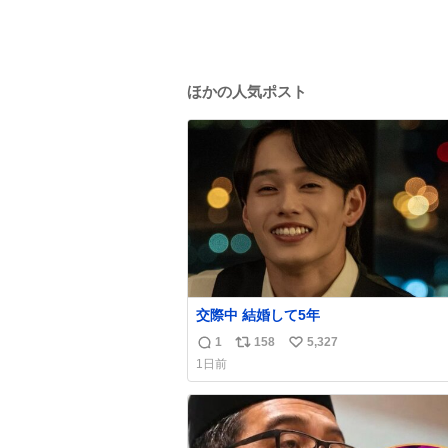
ほかの人気ポスト
交際中 結婚して5年
1
158
5,327
返
リ
い
1日前
信
ポ
い
数
ス
ね
ト
数
数