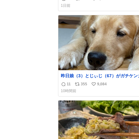
返
リ
い
もったいないだろ」 「静電気を逃がし、熱く
1日前
なった地面の温度を下げ、引火事故の防
信
ポ
い
為必要な作業です」 👴「水不足の昨今にもっ
数
ス
ね
たいないことをするな!!」 それでは歌いま
ト
数
す、聞いてください 「井戸水」
数
昨日娘（3）とじぃじ（67）がガチケン
て修羅場だったんだけど、ふぉるては可
11
355
9,084
返
リ
い
限り平たくなってました。犬が1番空気
10時間前
る。
信
ポ
い
数
ス
ね
ト
数
数