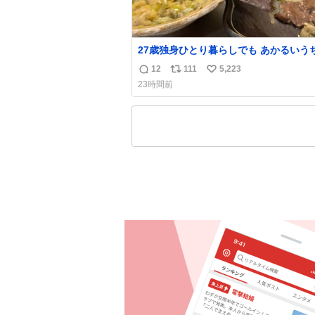
27歳独身ひとり暮らしでも あかるいう
呑みながらキッチンでひとり焼肉できて
12
111
5,223
返
リ
い
わせだもん՞ o̴̶̷̥ ̫ o̴̶̷̥ ՞
23時間前
信
ポ
い
数
ス
ね
ト
数
数