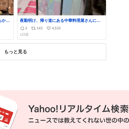
ちから
夜勤明け、帰り道にある中華料理屋さんに行
しあ
ったら急に「トイレニネコチャンイルヨ！ド
2
143
4,532
返
リ
い
ウブツスキデショ！」と言われ(好きだけど
1日前
さ……)とトイレ行ったらまじで可愛い猫ちゃ
信
ポ
い
んがいた最大級のありがとうありがとうあり
数
ス
ね
がとうね〜〜〜！
ト
数
もっと見る
数