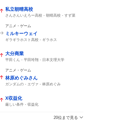
私立朝晴高校
さんさんいえろー高校
朝晴高校
すず菜
朝晴
第3試合
さんさん
アニメ・ゲーム
ミルキーウェイ
ギラギラホスト高校
ギラホス
流星ミルキーウェイ
不破湊
大分商業
平田くん
平田玲翔
日本文理大学
大分商 平田
151キロ
150キロ
150km
ピッチャー
アニメ・ゲーム
林原めぐみさん
ガンダムの
エヴァ
林原めぐみ
X収益化
厳しい条件
収益化
20位まで見る