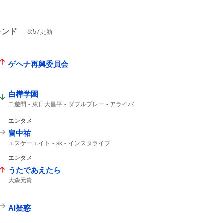
レンド
8:57
更新
ゲヘナ再興委員会
白樺学園
二遊間
東日大昌平
ダブルプレー
アライバ
東日本国際大昌平
入ケ町
スーパープレー
ビデオ検証
2年生
ゲッツー
高校野球
エンタメ
畠中祐
エスケーエイト
sk
インスタライブ
エンタメ
うたであえたら
大森元貴
AI疑惑