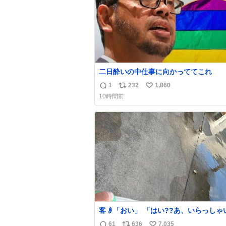
二日酔いの中仕事に向かっててこれ
1
232
1,860
返
リ
い
10時間前
信
ポ
い
数
ス
ね
ト
数
数
客👴「おい」 「はい??あ、いらっしゃいま
せ」 👴「さっきからずっと水出しっぱなしで
61
636
7,035