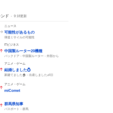
レンド
9:18
更新
ニュース
可能性があるもの
弾道ミサイルの可能性
北朝鮮から弾道ミサイル
北朝鮮ミサイル
ITビジネス
北朝鮮から
北朝鮮が弾道ミサイル
日本周辺
落下した
通報してください
中国製ルーター20機種
弾道ミサイル
防衛省
ミサイル
バックドア
中国製ルーター
外部から
ルーター
アニメ・ゲーム
結婚しました💍
家建てました🏠
出産しました👶🏻
ブックオフ
出産しました
結婚しました
ガンプラ
アニメ・ゲーム
miComet
群馬県知事
パスポート
群馬