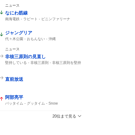
ニュース
なにわ筋線
南海電鉄
ラピート
ピニンファリーナ
イタリアの
ジャングリア
代々木公園
おもんない
沖縄
ニュース
非核三原則の見直し
堅持している
非核三原則
非核三原則を堅持
直前放送
阿部亮平
バッタイム
グッタイム
Snow
20位まで見る