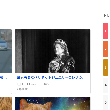
ト
1
2
3
替え
最も有名なペリドットジュエリーコレクショ
判明。
ンはオーストリア大公妃イザベラが所有して
1
120
599
4
返
リ
い
件。
いたもの。一時期キッチンペーパーに包んで
9時間前
保管されていたことに衝撃💥を受けた。
信
ポ
い
数
ス
ね
ト
数
5
数