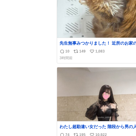
先生無事みつかりました！ 近所のお家
はじっこでうずくまってました💦 拡散
10
149
1,083
返
リ
い
れたり探してくれたみなさん本当にあり
3時間前
ございます！ 飛び出し防止柵を増やし
信
ポ
い
とちょびが怖い思いをしないでいいよう
数
ス
ね
ようと思う！
ト
数
数
わたし超勘違い女だった 階段から男の人が降
りて来てたんだけど この格好の女が立
74
195
10,922