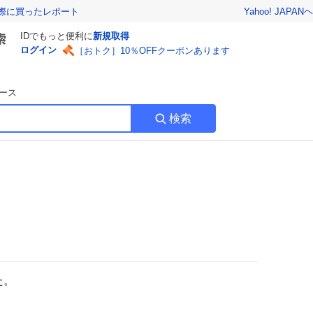
Yahoo! JAPAN
ヘ
実際に買ったレポート
IDでもっと便利に
新規取得
ログイン
［おトク］10％OFFクーポンあります
ース
検索
た。