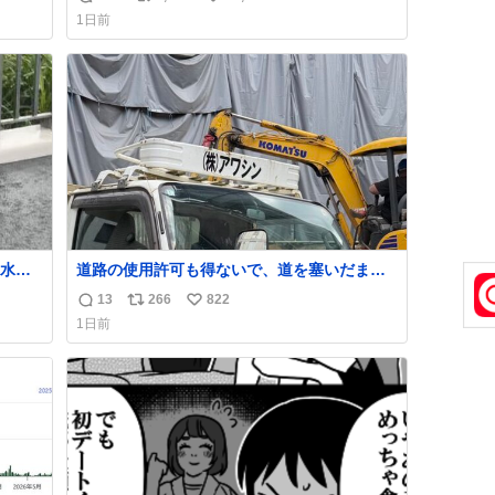
返
リ
い
てき
1日前
重そ
信
ポ
い
だけ
数
ス
ね
ト
数
数
水し
道路の使用許可も得ないで、道を塞いだまま
解体作業してる。 写真を撮ろうとしたら「勝
13
266
822
返
リ
い
だ
手に写真撮るな馬鹿野郎」と罵倒されるな
1日前
ど。
信
ポ
い
数
ス
ね
ト
数
数