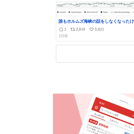
誰もホルムズ海峡の話をしなくなったけ
ンカーの往来は消滅したままですねと
1
2,818
5,921
返
リ
い
1日前
信
ポ
い
数
ス
ね
ト
数
数