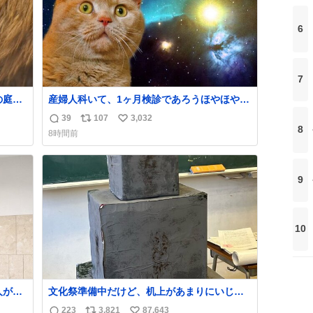
6
7
の庭の
産婦人科いて、1ヶ月検診であろうほやほや赤
してく
ちゃん👩‍🍼と推定2,3歳の女の子👧🏻をワンオ
39
107
3,032
返
リ
い
がと
ペで連れてるママがいるのだけども 女の子ず
8
8時間前
て先生
っとママの側から離れない…⁉️ 手を繋がなくて
信
ポ
い
にし
もうろちょろしないしママが歩いたらピクミ
数
ス
ね
ンみたいにﾄﾃﾄﾃついてってるし逃走しないし
ト
数
脱走しないし逃げないし走ら文字数
9
数
10
文化祭準備中だけど、机上があまりにいじめ
ってた
っぽすぎる
223
3,821
87,643