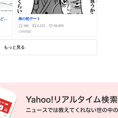
どタ
弟の初デート
368
6,223
89,905
返
リ
い
10時間前
信
ポ
い
数
ス
ね
ト
数
もっと見る
数