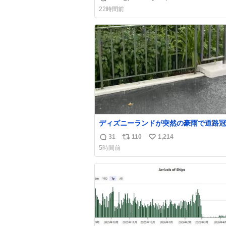
返
リ
い
ら一回は足が止まるでしょ？普通。降り
22時間前
たのは仕事帰りっぽい男の人で、足取り
信
ポ
い
うに歩いてて見るからに異変を感じたん
数
ス
ね
ど
ト
数
数
ディズニーランドが突然の豪雨で道路冠
てるんだけど☔️ この雨で今年初のミッション
31
110
1,214
返
リ
い
クールダウン中止。幾ら何でもやばすぎ
5時間前
ろ...
信
ポ
い
数
ス
ね
ト
数
数