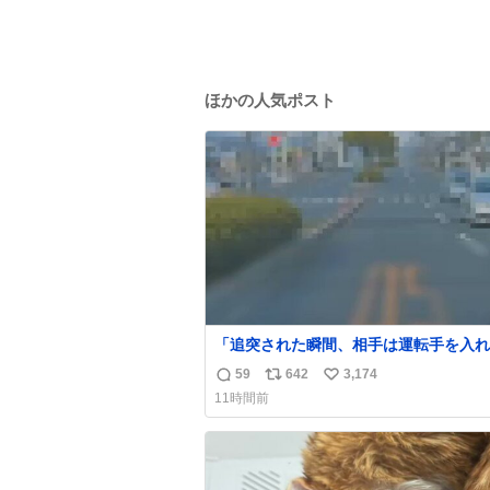
ほかの人気ポスト
「追突された瞬間、相手は運転手を入れ
てた」 これ実話。 しかも後で無免許と
59
642
3,174
返
リ
い
ドラレコ無かったら完全にやられてた案
11時間前
#追突 #替え玉 #無免許運転
信
ポ
い
数
ス
ね
ト
数
数