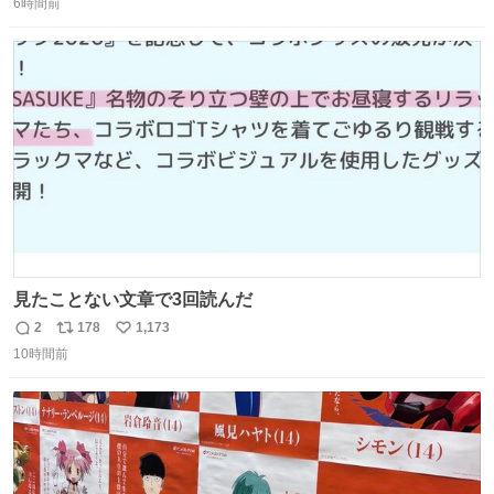
6時間前
信
ポ
い
数
ス
ね
ト
数
数
見たことない文章で3回読んだ
2
178
1,173
返
リ
い
10時間前
信
ポ
い
数
ス
ね
ト
数
数