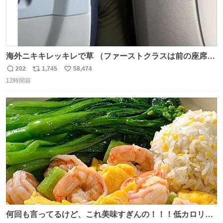
海外ニキキレッキレで草 （ファーストクラスは前の座席で
あるため）
202
1,745
58,474
返
リ
い
12時間前
信
ポ
い
数
ス
ね
ト
数
数
何回も言ってるけど、これ美味すぎんの！！！低カロリー