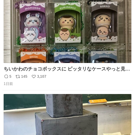
ト
数
数
ちいかわのチョコボックスに ピッタリなケースやっと見つ
かった😭
5
145
3,107
返
リ
い
1日前
信
ポ
い
数
ス
ね
ト
数
数