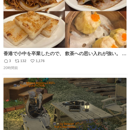
香港で小中を卒業したので、 飲茶への思い入れが強い。 常
に現地の味を探している。 横浜中華街まで行き、店を厳選
3
132
1,176
返
リ
い
すれば流石に出会えるけど、もっと近場で気軽に行ける店
20時間前
信
ポ
い
はないか。 代々木にあった。 多少違うかなというのもあっ
数
ス
ね
たけど、 総合的には満足。
ト
数
数