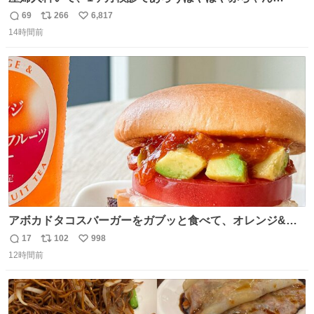
と推定2,3歳の女の子👧🏻をワンオペで連れてるママがいる
69
266
6,817
返
リ
い
のだけども 女の子ずっとママの側から離れない…⁉️ 手を繋
14時間前
信
ポ
い
がなくてもうろちょろしないしママが歩いたらピクミンみ
数
ス
ね
たいにﾄﾃﾄﾃついてってるし逃走しないし脱走しないし逃げ
ト
数
数
ないし走ら文字数
アボカドタコスバーガーをガブッと食べて、オレンジ&パ
ッションフルーツティーをグビッと飲んで、またアボカド
17
102
998
返
リ
い
タコスバーガーをガブッと食べて、またオレンジ＆パッシ
12時間前
信
ポ
い
ョンフルーツティーをグビッと飲んで…🍔🍹
数
ス
ね
ト
数
数