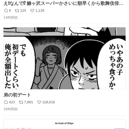
え❗️なんで⁉️ 鯵ヶ沢スーパーかさいに朝早くから歌舞伎俳優
の8代目尾上菊五郎さんが来店‼️旦那さんを亡くした姫子さ
9
125
1,130
返
リ
い
んを元気付けに来たそうです😄 わざわざ鯵ヶ沢赤石まで😅
14時間前
信
ポ
い
姫子さんもまさかのイケメン来店にさぞかしビックリした
数
ス
ね
でしょうね😆 #尾上菊五郎 #スーパーかさい
ト
数
数
弟の初デート
423
7,991
118,016
返
リ
い
16時間前
信
ポ
い
数
ス
ね
ト
数