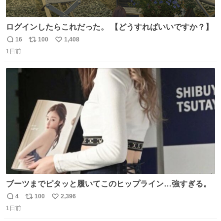
ログインしたらこれだった。 【どうすればいいですか？】
16
100
1,408
返
リ
い
1日前
信
ポ
い
数
ス
ね
ト
数
数
ブーツまでピタッと履いてこのヒップライン…強すぎる。
4
100
2,396
返
リ
い
1日前
信
ポ
い