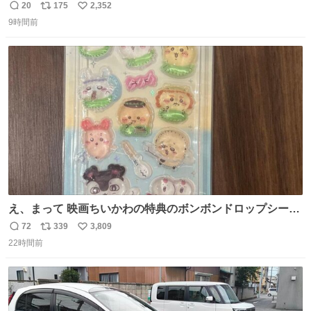
で満足感エグいから一生食べてる😭
20
175
2,352
返
リ
い
9時間前
信
ポ
い
数
ス
ね
ト
数
数
え、まって 映画ちいかわの特典のボンボンドロップシール
もうメルカリにでてるやん #ちいかわ
72
339
3,809
返
リ
い
22時間前
信
ポ
い
数
ス
ね
ト
数
数