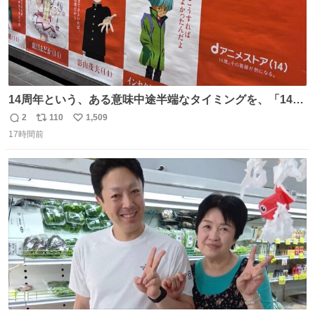
14周年という、ある意味中途半端なタイミングを、「14
歳」と見事に置き換えることで活路を見出す。 擬人化の好
2
110
1,509
返
リ
い
事例。
17時間前
信
ポ
い
数
ス
ね
ト
数
数