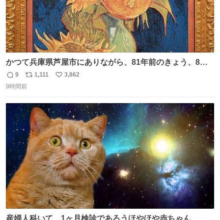
かつて兵庫県芦屋市にありながら、81年前のきょう、8月6
日の阪神大空襲の折に残念ながら焼失した、 #ゴッホ の幻
9
1,111
3,862
返
リ
い
の「 #ヒマワリ 」。 当館は、東京都にある武者小路実篤記
9時間前
信
ポ
い
念館にご協力いただき、当時発行されたカラー印刷画集よ
数
ス
ね
り陶板で原寸大に再現し、2014年より展示しています。 #
ト
数
数
大塚国際美術館
産婦人科いて、1ヶ月検診であろうほやほや赤ちゃん👩‍🍼