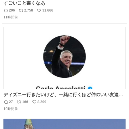
すごいこと書くなあ
206
2,758
31,666
返
リ
い
11時間前
信
ポ
い
数
ス
ね
ト
数
数
ディズニー行きたいけど、一緒に行くほど仲のいい友達が
居ない… ほんでこれ
27
166
8,209
返
リ
い
19時間前
信
ポ
い
数
ス
ね
ト
数
数