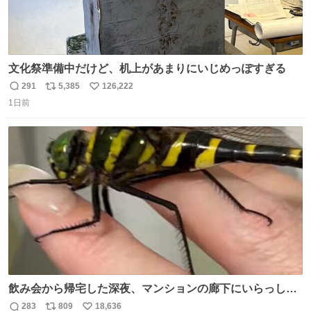
文化祭準備中だけど、机上があまりにいじめっぽすぎる
291
5,385
126,222
返
リ
い
1日前
信
ポ
い
数
ス
ね
ト
数
数
飲み会から帰宅した深夜、マンションの廊下にいらっしゃ
ったオニヤンマ様 まさかこんな都会でお会いできるなんて
283
809
18,636