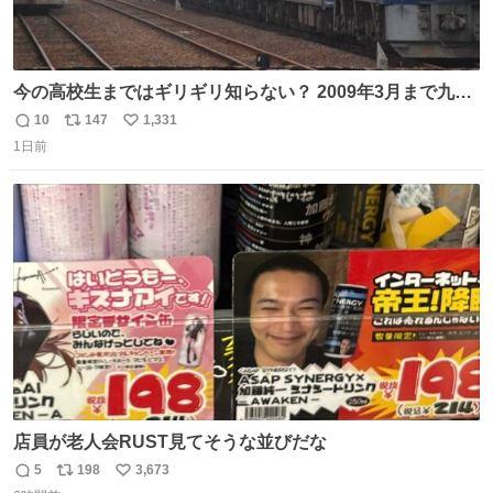
今の高校生まではギリギリ知らない？ 2009年3月まで九州
に寝台特急が走っていたことを
10
147
1,331
返
リ
い
1日前
信
ポ
い
数
ス
ね
ト
数
数
店員が老人会RUST見てそうな並びだな
5
198
3,673
返
リ
い