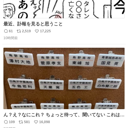
最近、訃報を見ると思うこと
61
2,519
17,225
返
リ
い
10時間前
信
ポ
い
数
ス
ね
ト
数
数
ん？え？なにこれ？ ちょっと待って、聞いてない これは販
売されているのもですか？
109
581
16,098
返
リ
い