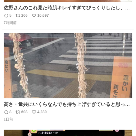
佐野さんのこれ見た時肌キレイすぎてびっくりしたし、や
はりアイドルって体型･肌管理すごすぎる
5
206
10,697
返
リ
い
7時間前
信
ポ
い
数
ス
ね
ト
数
数
高さ・量共にいくらなんでも持ち上げすぎていると思って
撮影した写真
8
608
4,280
返
リ
い
1日前
信
ポ
い
数
ス
ね
ト
数