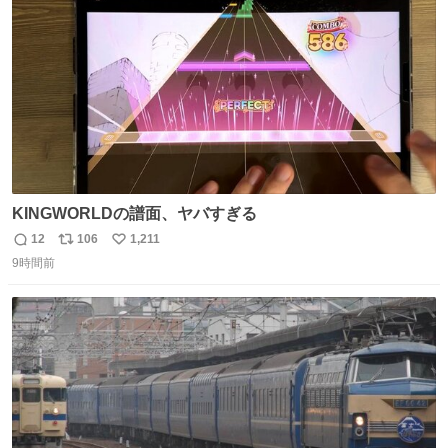
数
KINGWORLDの譜面、ヤバすぎる
12
106
1,211
返
リ
い
9時間前
信
ポ
い
数
ス
ね
ト
数
数