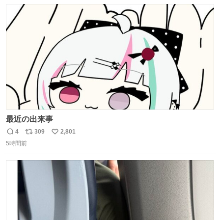
数
ス
ね
ト
数
数
最近の出来事
4
309
2,801
返
リ
い
5時間前
信
ポ
い
数
ス
ね
ト
数
数