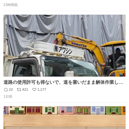
返
リ
い
思っておらず大興奮しております かっこよすぎる 指を差し
23時間前
信
ポ
い
伸べると乗ってきてくれたのでひとまず一緒に帰宅しまし
数
ス
ね
たが、飛ばないということは弱っていらっしゃるのでしょ
ト
数
数
うか…素敵すぎる
道路の使用許可も得ないで、道を塞いだまま解体作業して
る。 写真を撮ろうとしたら「勝手に写真撮るな馬鹿野郎」
22
421
1,177
返
リ
い
と罵倒されるなど。
1日前
信
ポ
い
数
ス
ね
ト
数
数