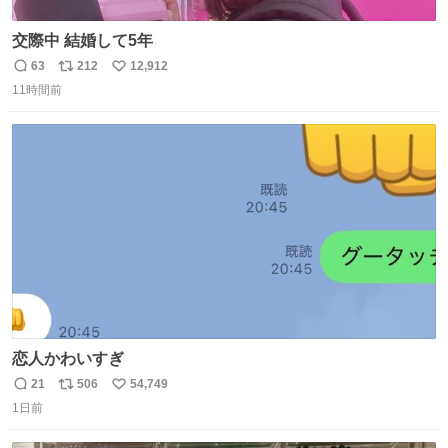
交際中 結婚して5年
63
212
12,912
返
リ
い
11時間前
信
ポ
い
数
ス
ね
ト
数
数
恋人かわいすぎ
21
506
54,749
返
リ
い
1日前
信
ポ
い
数
ス
ね