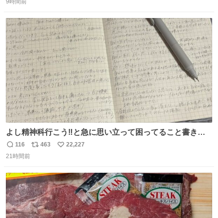
9時間前
信
ポ
い
数
ス
ね
ト
数
数
よし精神科行こう‼️と急に思い立って困ってること書き出
してたらペン止まらなくなってすごい勢いで埋まってワロ
116
463
22,227
返
リ
い
タ
21時間前
信
ポ
い
数
ス
ね
ト
数
数