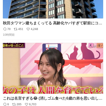
秋田タワマン建ちまくってる 高齢化ヤバすぎて駅前にコン
パクトシティつくって高齢者を住ませる考えらしい 病院も
70
451
4,248
返
リ
い
全部駅前にある
10時間前
信
ポ
い
数
ス
ね
ト
数
数
これは名言すぎる😂 (消しゴム食べた6歳の弟を思い出しな
がら)
6
285
6,703