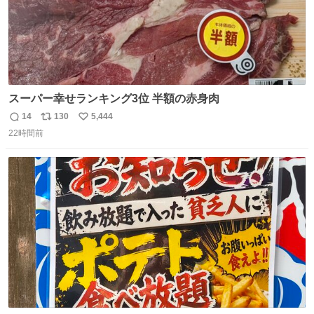
スーパー幸せランキング3位 半額の赤身肉
14
130
5,444
返
リ
い
22時間前
信
ポ
い
数
ス
ね
ト
数
数