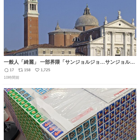
一般人「綺麗」 一部界隈「サンジョルジョ…サンジョルジ
ョマ…ジョルノジョバァーナ！！』
17
158
1,725
返
リ
い
10時間前
信
ポ
い
数
ス
ね
ト
数
数