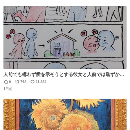
数
ス
ね
ト
数
数
人前でも構わず愛を示そうとする彼女と人前では恥ずかし
いけど彼女を死ぬほど愛している彼氏 同士いませんか✋️
9
768
11,284
返
リ
い
1日前
信
ポ
い
数
ス
ね
ト
数
数