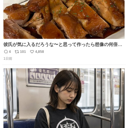
彼氏が気に入るだろうな〜と思って作ったら想像の何倍も
美味しい美味しい言ってくれて嬉しい
4
101
4,858
返
リ
い
1日前
信
ポ
い
数
ス
ね
ト
数
数