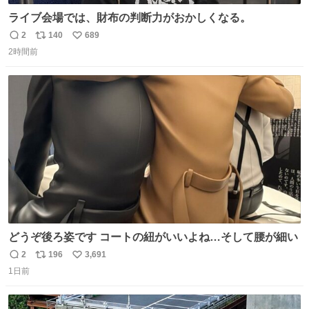
ライブ会場では、財布の判断力がおかしくなる。
2
140
689
返
リ
い
2時間前
信
ポ
い
数
ス
ね
ト
数
数
どうぞ後ろ姿です コートの紐がいいよね…そして腰が細い
2
196
3,691
返
リ
い
1日前
信
ポ
い
数
ス
ね
ト
数