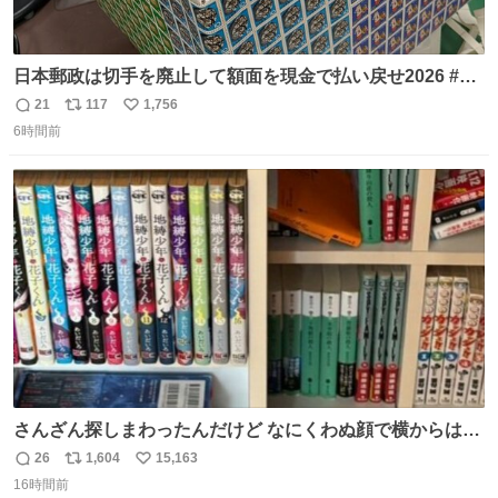
日本郵政は切手を廃止して額面を現金で払い戻せ2026 #日
本郵政 @JapanPostHD_PR
21
117
1,756
返
リ
い
6時間前
信
ポ
い
数
ス
ね
ト
数
数
さんざん探しまわったんだけど なにくわぬ顔で横からはえ
てた
26
1,604
15,163
返
リ
い
16時間前
信
ポ
い