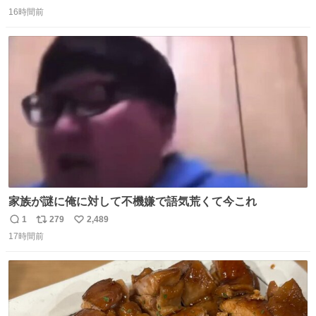
返
リ
い
16時間前
信
ポ
い
数
ス
ね
ト
数
数
家族が謎に俺に対して不機嫌で語気荒くて今これ
1
279
2,489
返
リ
い
17時間前
信
ポ
い
数
ス
ね
ト
数
数