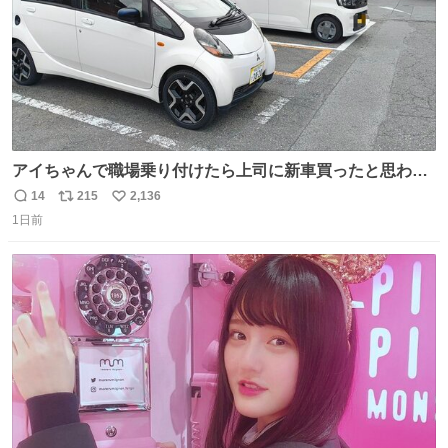
アイちゃんで職場乗り付けたら上司に新車買ったと思われ
たの嬉しすぎる。 20年落ちの車もやりようによっては新車
14
215
2,136
返
リ
い
っぽく見えるってことよ。 令和の車の横に並べても違和感
1日前
信
ポ
い
ない平成18年式です。
数
ス
ね
ト
数
数