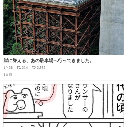
数
崖に聳える、あの駐車場へ行ってきました。
26
214
2,582
返
リ
い
1日前
信
ポ
い
数
ス
ね
ト
数
数