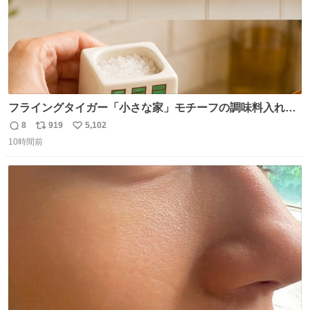
フライングタイガー「小さな家」モチーフの調味料入れ、
並べれば“デンマークの街並み”に ピンク・グリーン・テラ
8
919
5,102
返
リ
い
コッタの全9種 - fashion-press.net/news/149552
10時間前
信
ポ
い
数
ス
ね
ト
数
数