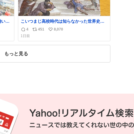
働いた
こいつまじ高校時代は知らなかった世界史が
、い
溢れすぎてて𝑩𝑰𝑮 𝑳𝑶𝑽𝑬＿＿
4
451
8,070
返
リ
い
た。
1日前
いま
信
ポ
い
数
ス
ね
ト
数
もっと見る
数