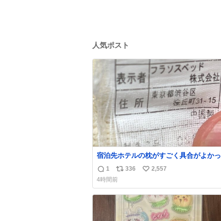
人気ポスト
宿泊先ホテルの枕がすごく具合がよかっ
でどこのメーカーだろうとタグを見たら フ
1
336
2,557
返
リ
い
ソスベッド という聞いたことのない会社で困
4時間前
ってる。該当の渋谷区の住所にもそんな
信
ポ
い
ないっぽいし。Googleで尋ねてもフラ
数
ス
ね
ッドっていうパチモンみたいな名前の会
ト
数
ことしか教えてくれないし詰んでる
数