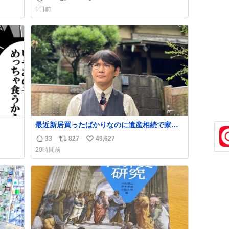
返
リ
い
ゃん
手に写真撮るな馬鹿野郎」と罵倒されるな
1日前
ど。
信
ポ
い
数
ス
ね
ト
数
数
最近新居買ったばかりなのに遺産相続で家も
らっちゃった長男
33
827
49,627
返
リ
い
20時間前
信
ポ
い
数
ス
ね
ト
数
数