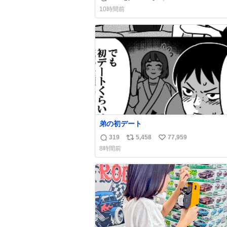
返
リ
い
謗中傷した人達でしょ。こんなのみなち
10時間前
望んでないし曲がった正義すぎる
信
ポ
い
数
ス
ね
ト
数
数
弟の初デート
319
5,458
77,959
返
リ
い
8時間前
信
ポ
い
数
ス
ね
ト
数
数