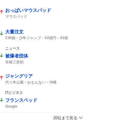
結婚しました
ガンプラ
おっぱいマウスパッド
マウスパッド
大量注文
238個
少年ジャンプ
43億円
43億
キャンセル
ジャンプ
ジャンプ+
43%
ニュース
被爆者団体
非核三原則
ジャングリア
代々木公園
おもんない
沖縄
ITビジネス
フランスベッド
Google
20位まで見る