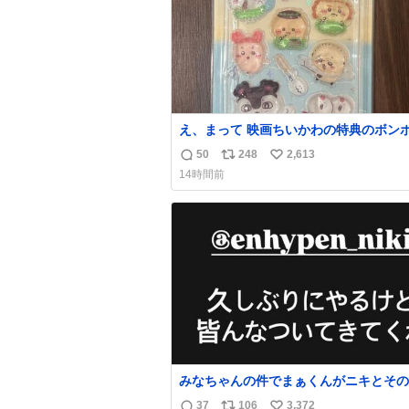
え、まって 映画ちいかわの特典のボン
ロップシール もうメルカリにでてるやん #
50
248
2,613
返
リ
い
いかわ
14時間前
信
ポ
い
数
ス
ね
ト
数
数
みなちゃんの件でまぁくんがニキとその
を脅してるけど絶対間違えてる。 悪い
37
106
3,372