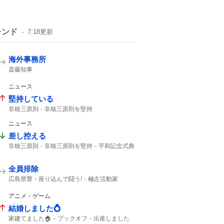
レンド
7:18
更新
海外事務所
斎藤知事
ニュース
堅持している
非核三原則
非核三原則を堅持
核兵器のない世界
事実関係
ニュース
差し控える
非核三原則
非核三原則を堅持
平和記念式典
広島平和記念式典
全員排除
広島県警
座り込んで闘う!
極左活動家
平和記念公園
英断に敬意
座り込んで
アニメ・ゲーム
結婚しました💍
家建てました🏠
ブックオフ
出産しました