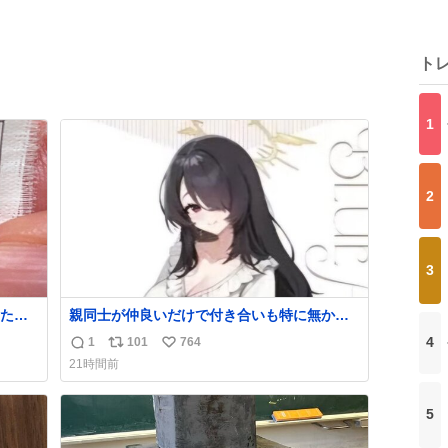
ト
1
2
3
たの
親同士が仲良いだけで付き合いも特に無かっ
ラ
たお隣の家に自分とこの親が外せない用事が
4
1
101
764
返
リ
い
あるからと半ば強制的に預けられて空き部屋
21時間前
会社
が無いからたまに見かけるけどロクに会話し
信
ポ
い
ンスベ
たことも無い一人娘と同じ部屋で寝るように
数
ス
ね
社の
言われ恐る恐る部屋の扉を開けた先にこの光
5
ト
数
景が待ってた時の少年の反応を答えよ
数