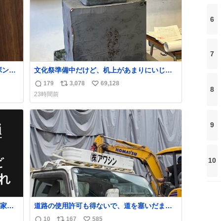
6
7
ボンド
文化祭準備中だけど、机上があまりにいじめ
ち
っぽすぎる
179
3,078
69,128
返
リ
い
8
23時間前
信
ポ
い
数
ス
ね
ト
数
9
数
10
家族
道路の使用許可も得ないで、道を塞いだまま
のは誹
解体作業してる。 写真を撮ろうとしたら「勝
10
167
585