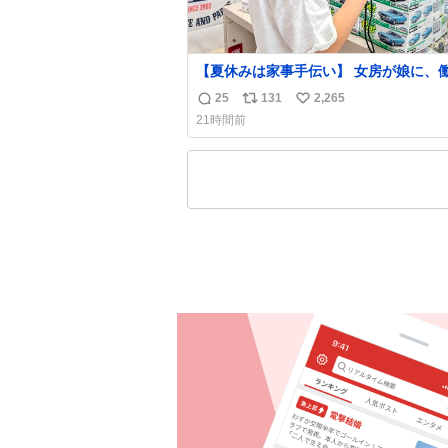
【夏休みは家事手伝い】 女房が娘に、
らバイト代もらえば？と言ったら、娘は
25
131
2,265
返
リ
い
らない、と言って黙々と働いてくれまし
21時間前
あとでソフトクリーム買ってやろうと思
信
ポ
い
した。
数
ス
ね
ト
数
数