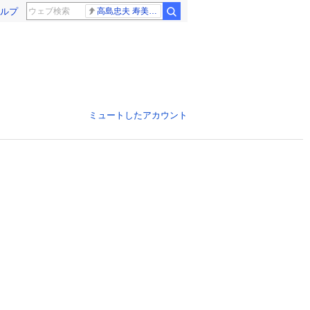
ルプ
高島忠夫 寿美花代さん死去
ミュートしたアカウント