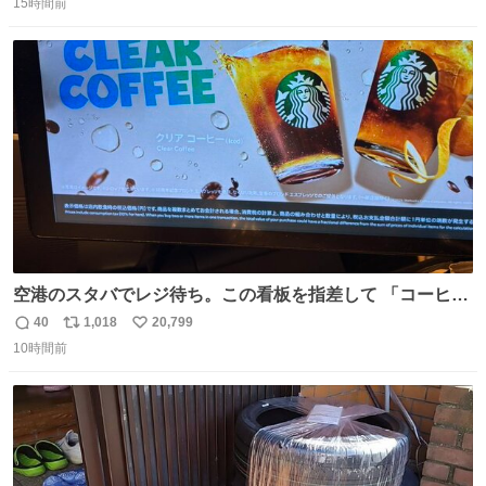
15時間前
信
ポ
い
数
ス
ね
ト
数
数
空港のスタバでレジ待ち。この看板を指差して 「コーヒー
苦手な人コーヒー飲まないよ！」て叫び続けてる子供いて
40
1,018
20,799
返
リ
い
吹き出しそうwお母さんお疲れ様です。
10時間前
信
ポ
い
数
ス
ね
ト
数
数