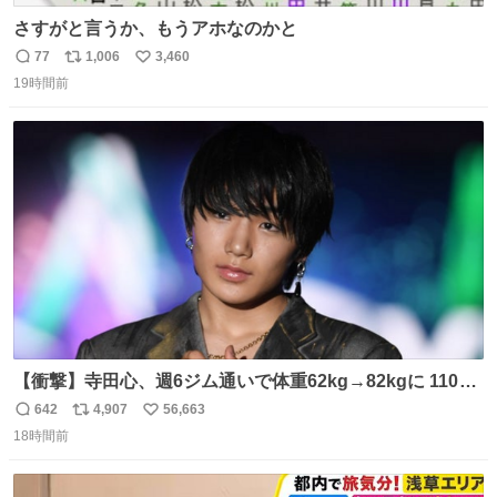
さすがと言うか、もうアホなのかと
77
1,006
3,460
返
リ
い
19時間前
信
ポ
い
数
ス
ね
ト
数
数
【衝撃】寺田心、週6ジム通いで体重62kg→82kgに 110kg
のベンチプレス持ち上げる姿披露
642
4,907
56,663
返
リ
い
news.livedoor.com/article/detail… 元々自重のみだった
18時間前
信
ポ
い
が、更に筋肉を大きくするためジム通いを開始。筋肉増量
数
ス
ね
のためおにぎり10個、ゼリー飲料3～4本、パスタと毎日4
ト
数