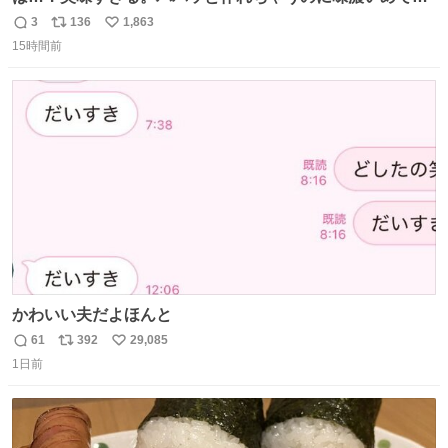
足感エグいの天才だろ🥹
3
136
1,863
返
リ
い
15時間前
信
ポ
い
数
ス
ね
ト
数
数
かわいい夫だよほんと
61
392
29,085
返
リ
い
1日前
信
ポ
い
数
ス
ね
ト
数
数