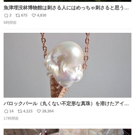
魚津埋没林博物館は刺さる人にはめっちゃ刺さると思う施
設 無人になった時の雰囲気が凄まじかった
3
675
4,930
返
リ
い
6時間前
信
ポ
い
数
ス
ね
ト
数
数
バロックパール（丸くない不定形な真珠）を溶けたアイス
や飴玉、雲、アヒルに見立ててジュエリーデザイナー、
14
4,123
28,304
返
リ
い
Ben Choi 蔡俊文さんの作品。
17時間前
信
ポ
い
instagram.com/bcjoaillerie/
数
ス
ね
ト
数