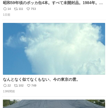
昭和59年頃のポッカ缶4本。すべて未開封品。1984年。P
マーク。昭和レトロ！
14
111
753
返
リ
い
1日前
信
ポ
い
数
ス
ね
ト
数
数
なんとなく似てなくもない、今の東京の雲。
22
102
749
返
リ
い
13時間前
信
ポ
い
数
ス
ね
ト
数