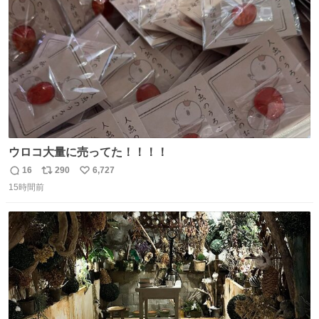
数
ウロコ大量に売ってた！！！！
16
290
6,727
返
リ
い
15時間前
信
ポ
い
数
ス
ね
ト
数
数