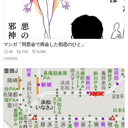
マンガ「同窓会で再会した初恋のひと」
40
736
6,392
返
リ
い
10時間前
信
ポ
い
数
ス
ね
ト
数
数