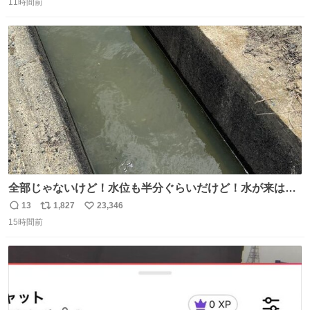
11時間前
信
ポ
い
数
ス
ね
ト
数
数
全部じゃないけど！水位も半分ぐらいだけど！水が来はじ
めたよ！！！ 作業してくれた方々ありがとーーー
13
1,827
23,346
返
リ
い
ー！！！！！！！！！！！！！！！！！！！！！！！！！
15時間前
信
ポ
い
！
数
ス
ね
ト
数
数