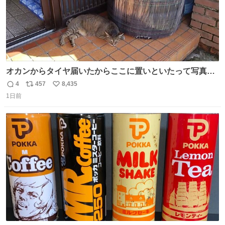
オカンからタイヤ届いたからここに置いといたって写真送
られてきたけど明らかに猫が邪魔くさそうな顔してて草
4
457
8,435
返
リ
い
1日前
信
ポ
い
数
ス
ね
ト
数
数