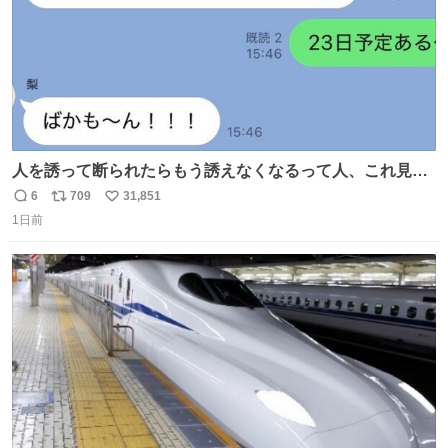
人を誘って断られたらもう誘えなくなるって人、これ見て
元気出してほしい
6
709
31,851
返
リ
い
1日前
信
ポ
い
数
ス
ね
ト
数
数