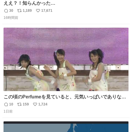
ええ？！知らんかった…
30
1,189
17,671
返
リ
い
16時間前
信
ポ
い
数
ス
ね
ト
数
数
この頃のPerfumeを見ていると、元気いっぱいでありなが
ら決して感情に任せすぎることなく、しっかりと制御され
10
159
1,724
返
リ
い
たダンスであることに新鮮に驚く。3人のあげた足の向き
1日前
信
ポ
い
や角度とか本当に細かな部分まできっちりと揃っていてそ
数
ス
ね
こから積み重ねてきた努力や練習量が見て取れる…
ト
数
数