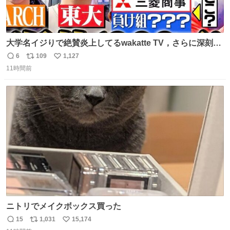
大学名イジりで絶賛炎上してるwakatte TV，さらに深刻な
問題はこっちでは？ ・都内の特定企業に入るのを極度に推
6
109
1,127
返
リ
い
奨し，それ以外の地域で堅実に生きるのを周縁化する ・恋
11時間前
信
ポ
い
愛にかまけ，「陽キャラ」として振る舞うのを極端に中心
数
ス
ね
化する ・院生が研究環境を求め他大学に移るのを批判する
ト
数
数
過去例↓
ニトリでメイクボックス買った
15
1,031
15,174
返
リ
い