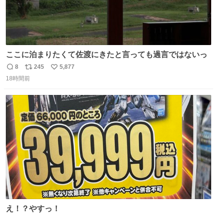
ここに泊まりたくて佐渡にきたと言っても過言ではないっ
8
245
5,877
返
リ
い
18時間前
信
ポ
い
数
ス
ね
ト
数
数
え！？やすっ！