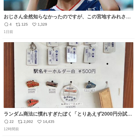
おじさん全然知らなかったのですが、この宮地すみれさん
（日向坂46）はマリサポだったのですね。 カメラ目線でに
4
125
1,329
返
リ
い
っこりしていただいたので撮影したものの、全然誰だか知
1日前
信
ポ
い
りませんでした。 マリサポらしいのでこれからは名前覚え
数
ス
ね
ます！！
ト
数
数
ランダム商法に慣れすぎたぼく「とりあえず2000円分試し
てみるか…」 駅員さん「どれが欲しいの？」 ぼく「えっ
22
2,002
14,435
返
リ
い
良いんですか？」 駅員さん「何が…？？」 やっぱランダム
12時間前
信
ポ
い
って悪い文化だ