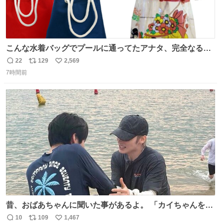
こんな水着バッグでプールに通ってたアナタ、完全なる同
世代（笑） #70年代 #80年代 #昭和レトロ
22
129
2,569
返
リ
い
7時間前
信
ポ
い
数
ス
ね
ト
数
数
昔、おばあちゃんに聞いた事があるよ。 「カイちゃんをい
じめると、アイツが海から上がって来るぞ。」って。
10
109
1,467