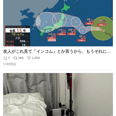
友人がこれ見て「インコム」とか言うから、もうそれにし
か見えなくなっちゃった。
7
369
1,454
返
リ
い
17時間前
信
ポ
い
数
ス
ね
ト
数
数