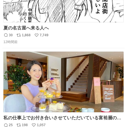
夏の名古屋へ来る人へ
30
1,868
7,749
返
リ
い
12時間前
信
ポ
い
数
ス
ね
ト
数
数
私の仕事上でお付き合いさせていただいている富裕層の社
長さん達は、こんな事しない。 こんな自慢は一切しない
25
198
1,057