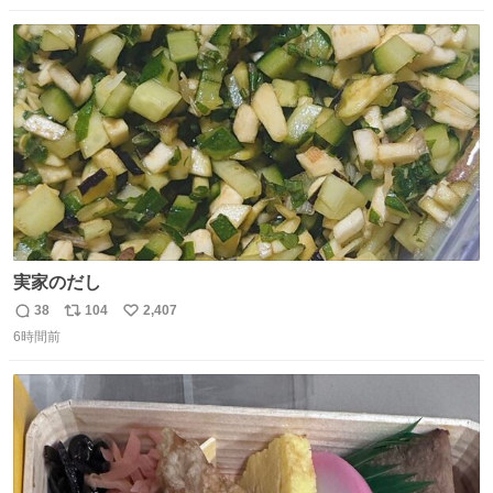
数
ス
ね
ト
数
数
実家のだし
38
104
2,407
返
リ
い
6時間前
信
ポ
い
数
ス
ね
ト
数
数