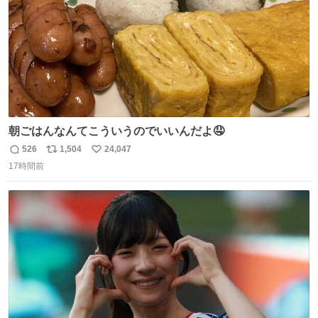
朝ごはんなんてこういうのでいいんだよ🤤
526
1,504
24,047
返
リ
い
17時間前
信
ポ
い
数
ス
ね
ト
数
数