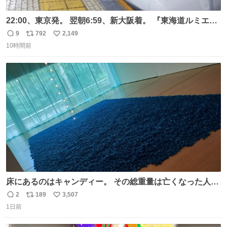
22:00、東京発。 翌朝6:59、新大阪着。 『東海道ルミエー
ルエクスプレス』が今夜、初運行！ 岐阜羽島駅で夜を越す
9
792
2,149
返
リ
い
東海道新幹線。寝台列車じゃないのに、朝まで新幹線とい
10時間前
信
ポ
い
う、なんだか特別体験😉 #TRAINTRIP #東海道ルミエール
数
ス
ね
エクスプレス
ト
数
数
床にあるのはキャンディー。 その総重量は亡くなった人と
同等の重さだそうです。 鑑賞者は一つ持ち帰れますが、亡
2
189
3,507
返
リ
い
くなった人の一部を持ち帰っているような感覚になりまし
1日前
信
ポ
い
た。 勇気を出して口に入れたら、ハッカ味😳✨ #ポーラ美
数
ス
ね