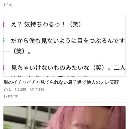
返
リ
い
し、なんなら表に出てこない。 自分に自信がない半端モン
1日前
信
ポ
い
はブランドで自分を飾りキラキラ自慢をする。 #折田楓
数
ス
ね
#merchu
ト
数
数
親のイチャイチャ見てられない息子達で他人のォレ笑顔
1
160
4,946
返
リ
い
17時間前
信
ポ
い
数
ス
ね
ト
数
数