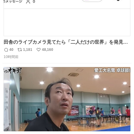
田舎のライブカメラ見てたら「二人だけの世界」を発見し
た
40
1,181
48,160
返
リ
い
10時間前
信
ポ
い
数
ス
ね
ト
数
数