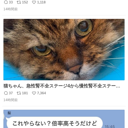
33
152
1,118
返
リ
い
14時間前
信
ポ
い
数
ス
ね
ト
数
数
猫ちゃん、急性腎不全ステージ4から慢性腎不全ステージ2
になりました😭点滴も週一で大丈夫になった… このままだ
37
181
7,364
返
リ
い
と2、3日持たないって言われたのが嘘みたい…本当に嬉し
14時間前
信
ポ
い
い😭😭😭頑張ってくれてありがとう😭😭😭 嬉しくて帰り
数
ス
ね
道泣きながら歩いてたら向こうから来た人にすごい顔され
ト
数
数
た🫠