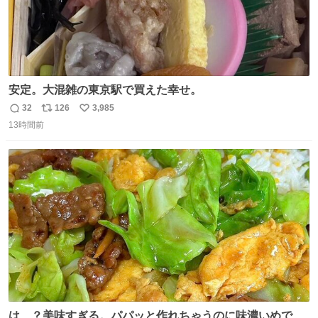
安定。大混雑の東京駅で買えた幸せ。
32
126
3,985
返
リ
い
13時間前
信
ポ
い
数
ス
ね
ト
数
数
は…？美味すぎる。パパッと作れちゃうのに味濃いめで満