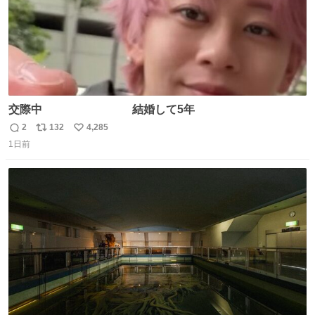
交際中 結婚して5年
2
132
4,285
返
リ
い
1日前
信
ポ
い
数
ス
ね
ト
数
数