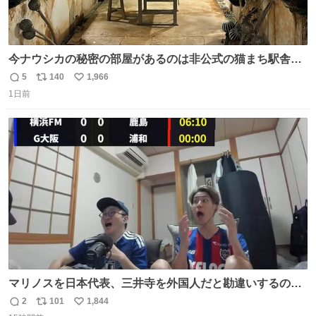
今ナウシカの秘密の部屋があるのは非公式の猫まち駅舎だ
けだもんね。本物が欲しいね
5
140
1,966
返
リ
い
1日前
信
ポ
い
数
ス
ね
ト
数
数
マリノスを日本代表、三井寺を外国人だと勘違いするのお
もろくて爽
2
101
1,844
返
リ
い