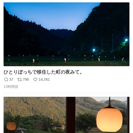
数
ス
ね
わ！！！！！！！！！！！！！！！！！！！！
ト
数
数
ひとりぼっちで移住した町の夜みて。
37
790
14,781
返
リ
い
13時間前
信
ポ
い
数
ス
ね
ト
数
数