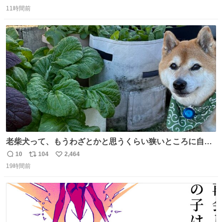
返
リ
い
11時間前
信
ポ
い
数
ス
ね
ト
数
数
老柴犬って、もうわざとかと思うくらい狭いところに自ら
はまりにいくじゃないですか？ 今朝ガーデニングしてる飼
10
104
2,464
返
リ
い
い主の間にはまってきて、最高に可愛かった♥️
19時間前
信
ポ
い
数
ス
ね
ト
数
数