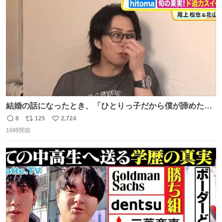
数
千kcalオーバーの食事を摂取し、増量したという。
結婚の話になったとき、「ひとりっ子だから僕が諦めた瞬
間に一族が潰える」「死ぬとき1人とか嫌」だから結婚願
8
125
2,724
返
リ
い
望は"ある"って答えたものの、結局「（結婚は）向いてね
16時間前
信
ポ
い
ぇのかもしれない」で締める北山くん、きっといろいろ考
数
ス
ね
えて言葉を選んで、まるく収めてくれたんだなと思った
ト
数
数