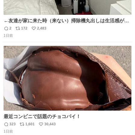
←友達が家に来た時（来ない）掃除機丸出しは生活感が出
てかっこ悪いなぁ →せや
2
172
2,483
返
リ
い
1日前
信
ポ
い
数
ス
ね
ト
数
数
最近コンビニで話題のチョコパイ！
323
1,601
30,443
返
リ
い
1日前
信
ポ
い