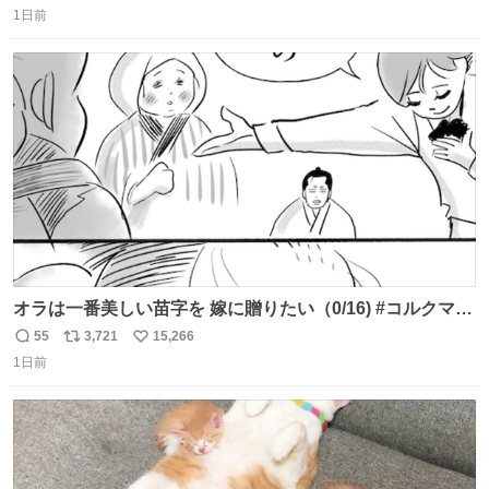
1日前
信
ポ
い
数
ス
ね
ト
数
数
オラは一番美しい苗字を 嫁に贈りたい（0/16) #コルクマン
ガ専科
55
3,721
15,266
返
リ
い
1日前
信
ポ
い
数
ス
ね
ト
数
数