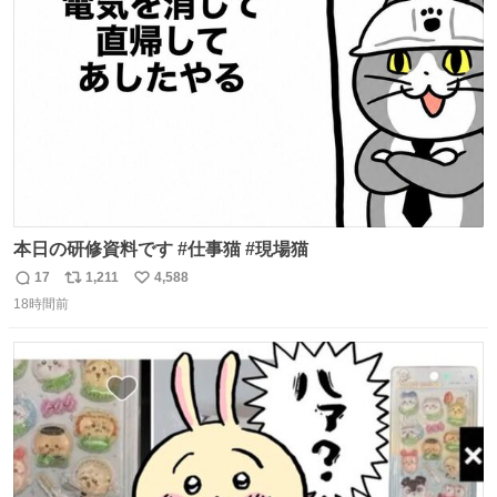
ト
数
数
本日の研修資料です #仕事猫 #現場猫
17
1,211
4,588
返
リ
い
18時間前
信
ポ
い
数
ス
ね
ト
数
数