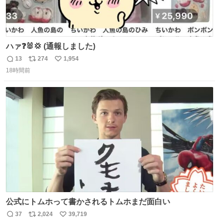
ハァ❓🐰💢 (通報しました)
13
274
1,954
返
リ
い
18時間前
信
ポ
い
数
ス
ね
ト
数
数
公式にトムホって書かされるトムホまだ面白い
37
2,024
39,719
返
リ
い