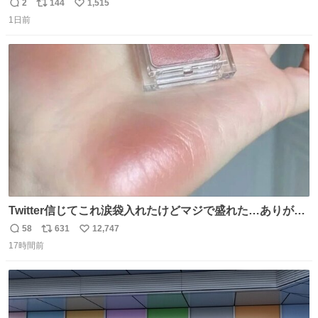
2
144
1,515
返
リ
い
1日前
信
ポ
い
数
ス
ね
ト
数
数
Twitter信じてこれ涙袋入れたけどマジで盛れた…ありがと
う…
58
631
12,747
返
リ
い
17時間前
信
ポ
い
数
ス
ね
ト
数
数