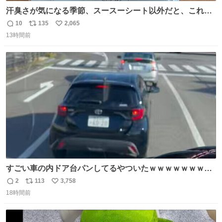
汗臭さが気になる季節、スースーシート以外だと、これが
とにかくスッキリする。2年くらい前に #生活は踊る で紹
10
135
2,065
返
リ
い
介したやつ。おじさんにもおばさんにもオススメだ。ドラ
13時間前
信
ポ
い
ストに売ってるぞ。ドライシャンプーって書いてあるけど
数
ス
ね
汗拭きシートみたいなもの。耳裏襟足首筋がんがん拭いて
ト
数
数
汗臭不安を解消。
すごい車の内ドア台パンしてるやついたｗｗｗｗｗｗｗｗ
ｗｗｗｗｗｗ
2
113
3,758
返
リ
い
18時間前
信
ポ
い
数
ス
ね
ト
数