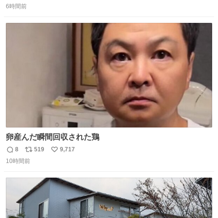
6時間前
信
ポ
い
数
ス
ね
ト
数
数
卵産んだ瞬間回収された鶏
8
519
9,717
返
リ
い
10時間前
信
ポ
い
数
ス
ね
ト
数
数