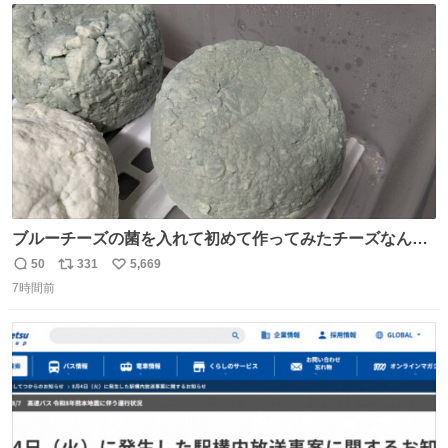
ト
数
数
ブルーチーズの菌を入れて初めて作ってみたチーズなんだ
けど 本能でちょっとヤバいと思っちゃう見た目だな
50
331
5,669
返
リ
い
7時間前
信
ポ
い
数
ス
ね
ト
数
数