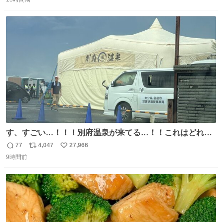
信
ポ
い
い。放っておくと永遠に髪撫でてきて作業進まない()
数
ス
ね
156cm40kg、年中日焼け止めとお友達の私より綺麗な手や
ト
数
数
めてもろて とか言う
す、すごい…！！！別府温泉が来てる…！！これはどれぐ
らい待つんだろう…
77
4,047
27,966
返
リ
い
9時間前
信
ポ
い
数
ス
ね
ト
数
数