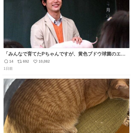
「みんなで育てたPちゃんですが、黄色ブドウ球菌のエン
テロトキシン（耐熱性毒素）が検出されたので、議論する
14
692
10,082
返
リ
い
までもなく処分が決まりました」
1日前
信
ポ
い
数
ス
ね
ト
数
数