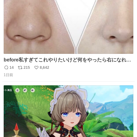
before私すぎてこれやりたいけど何をやったら右になれる
の
14
215
8,642
返
リ
い
1日前
信
ポ
い
数
ス
ね
ト
数
数