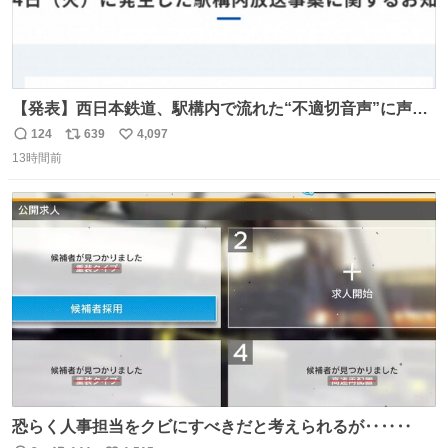
【発表】西日本鉄道、駅構内で流れた“不適切音声”に声明
「被害届も検討」 news.livedoor.com/article/detail… 4日
124
639
4,097
返
リ
い
に西鉄福岡（天神）駅および薬院駅で発生した駅構内放送
13時間前
信
ポ
い
事案について声明を公表した。「第三者によって駅構内放
数
ス
ね
送設備に外部から不正に音声が流された可能性も含めて確
ト
数
数
認を実施」と説明した。
恐らく人事担当をクビにすべきだと考えられるが‥‥‥