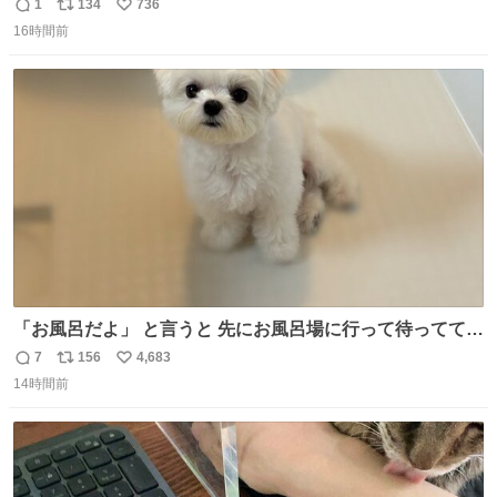
りツヤ肌叶う保湿タイプ - fashion-press.net/news/148945
1
134
736
返
リ
い
16時間前
信
ポ
い
数
ス
ね
ト
数
数
「お風呂だよ」 と言うと 先にお風呂場に行って待っててく
れる 賢いライス
7
156
4,683
返
リ
い
14時間前
信
ポ
い
数
ス
ね
ト
数
数