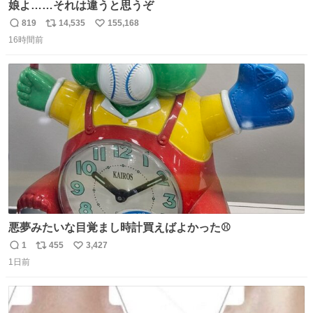
娘よ……それは違うと思うぞ
819
14,535
155,168
返
リ
い
16時間前
信
ポ
い
数
ス
ね
ト
数
数
悪夢みたいな目覚まし時計買えばよかった⚾
1
455
3,427
返
リ
い
1日前
信
ポ
い
数
ス
ね
ト
数
数