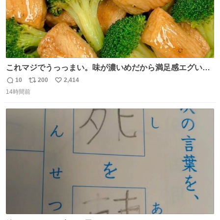
これマジでうっっまい。味が濃いめだから満足感エグいし
1週間で3キロ痩せた😭
10
200
2,414
返
リ
い
14時間前
信
ポ
い
数
ス
ね
ト
数
数