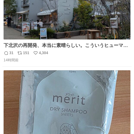
下北沢の再開発、本当に素晴らしい。こういうヒューマン
スケールの開発がいいんだよ。
31
151
4,304
返
リ
い
14時間前
信
ポ
い
数
ス
ね
ト
数
数