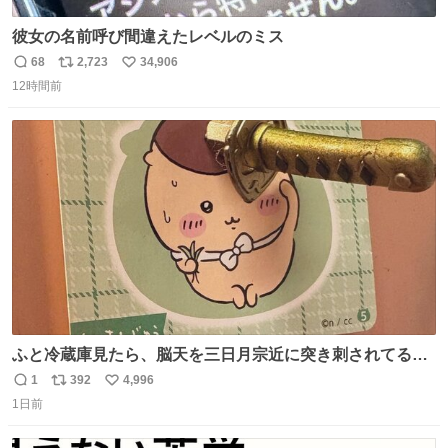
彼女の名前呼び間違えたレベルのミス
68
2,723
34,906
返
リ
い
12時間前
信
ポ
い
数
ス
ね
ト
数
数
ふと冷蔵庫見たら、脳天を三日月宗近に突き刺されてるく
りまんじゅうパイセンが
1
392
4,996
返
リ
い
1日前
信
ポ
い
数
ス
ね