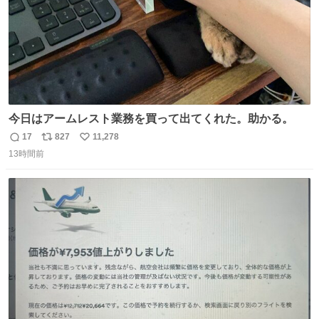
今日はアームレスト業務を買って出てくれた。助かる。
17
827
11,278
返
リ
い
13時間前
信
ポ
い
数
ス
ね
ト
数
数