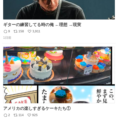
ギターの練習してる時の俺 ←理想 →現実
9
158
3,911
返
リ
い
1日前
信
ポ
い
数
ス
ね
ト
数
数
アメリカの楽しすぎるケーキたち①
2
114
925
返
リ
い