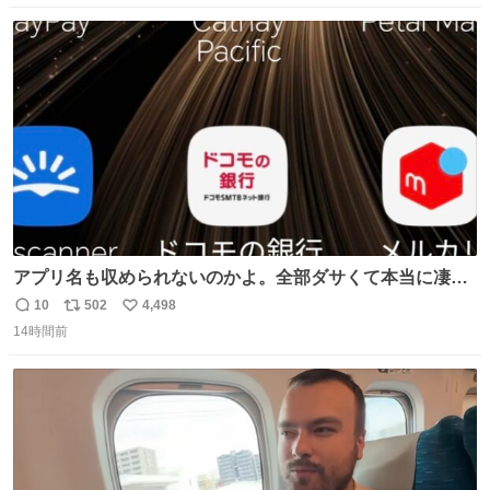
数
ス
ね
ト
数
数
アプリ名も収められないのかよ。全部ダサくて本当に凄
い。 https://t.co/LemyLGyVkR
10
502
4,498
返
リ
い
14時間前
信
ポ
い
数
ス
ね
ト
数
数