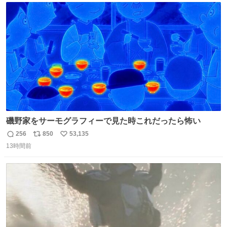
のだという。ネコ様は面倒な作業がお嫌いなようです。
ト
数
数
磯野家をサーモグラフィーで見た時これだったら怖い
256
850
53,135
返
リ
い
13時間前
信
ポ
い
数
ス
ね
ト
数
数