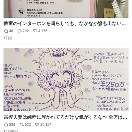
教室のインターホンを鳴らしても、なかなか誰も出ないこ
とがあります…。 もしかすると「電話の出方」に困ってい
48
292
4,176
返
リ
い
るのかもしれません。 そこで「何を話せばいいか」が見え
1日前
信
ポ
い
る手引きを用意して、安心して電話に出られるようにしま
数
ス
ね
す。 インターホンの応対も大切なコミュニケーションの学
ト
数
数
びです。
冨樫夫妻は純粋に浮かれてるだけな気がするな〜 全アはこ
こに自分の市場価値的なものを上乗せするので、 すっぴん
239
922
20,117
返
リ
い
＆寝起きのボサボサ頭でも「今日も可愛いね」が止まらな
15時間前