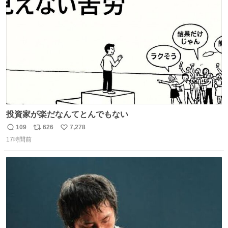
ト
数
数
投資家が楽だなんてとんでもない
109
626
7,278
返
リ
い
17時間前
信
ポ
い
数
ス
ね
ト
数
数