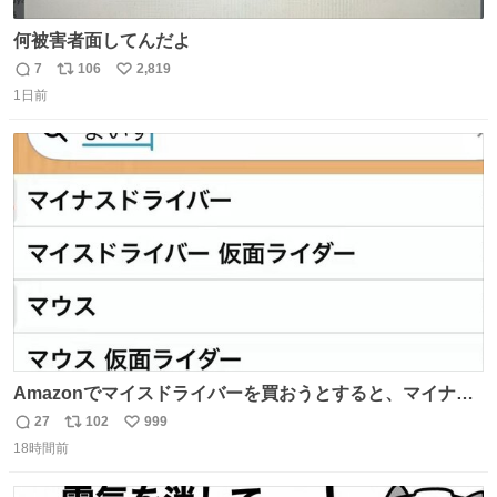
何被害者面してんだよ
7
106
2,819
返
リ
い
1日前
信
ポ
い
数
ス
ね
ト
数
数
Amazonでマイスドライバーを買おうとすると、マイナス
ドライバー先輩が出しゃばってくる
27
102
999
返
リ
い
18時間前
信
ポ
い
数
ス
ね