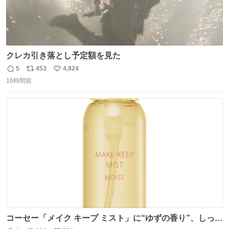
クレカ引き落とし予定額を見た
5
453
4,924
返
リ
い
16時間前
信
ポ
い
数
ス
ね
ト
数
数
コーセー「メイク キープ ミスト」に“ゆずの香り”、しっと