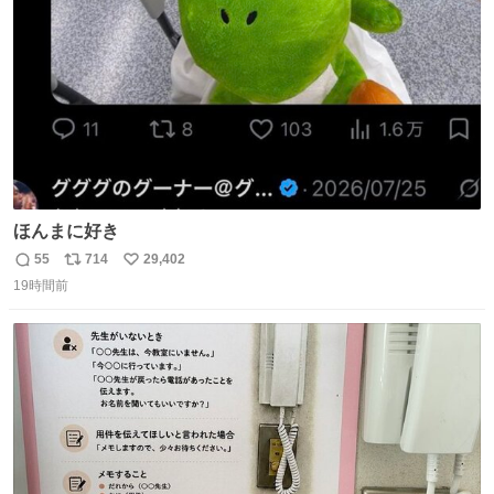
数
ほんまに好き
55
714
29,402
返
リ
い
19時間前
信
ポ
い
数
ス
ね
ト
数
数