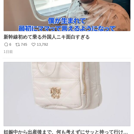
新幹線初めて乗る外国人ニキ面白すぎる
6
745
13,792
返
リ
い
1日前
信
ポ
い
数
ス
ね
ト
数
数
妊娠中から出産後まで、何も考えずにサッと持って行ける