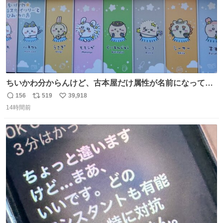
ちいかわ分からんけど、古本屋だけ属性が名前になってる
のはどういうこと？
156
519
39,918
返
リ
い
14時間前
信
ポ
い
数
ス
ね
ト
数
数