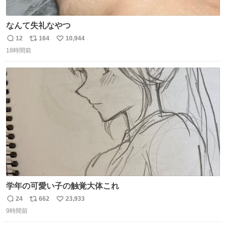
なんて失礼なやつ
12
164
10,944
返
リ
い
18時間前
信
ポ
い
数
ス
ね
ト
数
数
学年の可愛い子の触覚大体これ
24
662
23,933
返
リ
い
9時間前
信
ポ
い
数
ス
ね