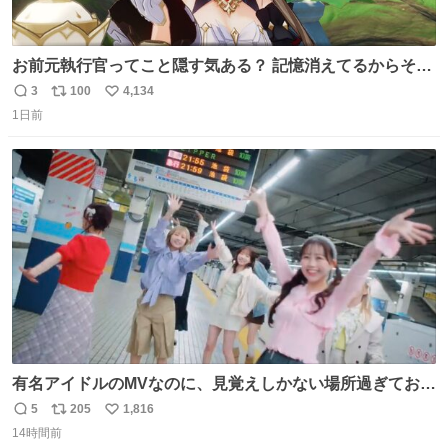
お前元執行官ってこと隠す気ある？ 記憶消えてるからそん
な考えに至らないだろうけどさ…
3
100
4,134
返
リ
い
1日前
信
ポ
い
数
ス
ね
ト
数
数
有名アイドルのMVなのに、見覚えしかない場所過ぎておも
ろいな
5
205
1,816
返
リ
い
14時間前
信
ポ
い