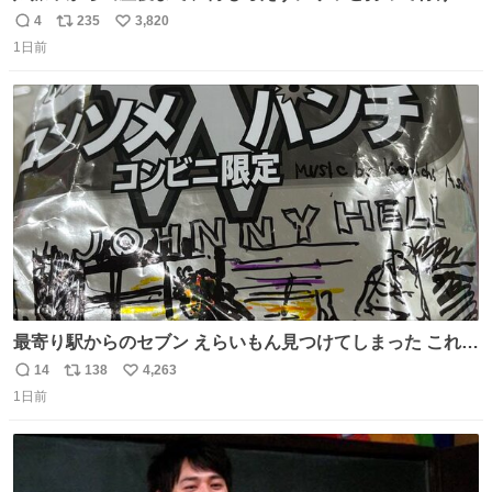
ようなショルダーバッグが欲しいな〜と思っていたのだけ
4
235
3,820
返
リ
い
ど snidelでめちゃくちゃピッタリなものを見つけたので買
1日前
信
ポ
い
った！✨ スマホと小物とペットボトルが入るの最高すぎる
数
ス
ね
🥹 しかもスマホ入れ独立してるしファスナーない！地味に
ト
数
数
嬉しいやつ！！！
最寄り駅からのセブン えらいもん見つけてしまった これ売
ってくれへんかな… #浅井健一 #ポテチ #ロックの名盤
14
138
4,263
返
リ
い
1日前
信
ポ
い
数
ス
ね
ト
数
数