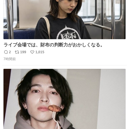
ライブ会場では、財布の判断力がおかしくなる。
2
199
1,015
返
リ
い
7時間前
信
ポ
い
数
ス
ね
ト
数
数