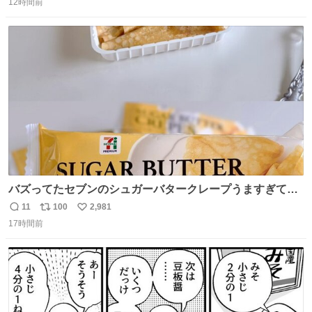
12時間前
信
ポ
い
数
ス
ね
ト
数
数
バズってたセブンのシュガーバタークレープうますぎて
7NOWで買い溜め🛒💭
11
100
2,981
返
リ
い
17時間前
信
ポ
い
数
ス
ね
ト
数
数