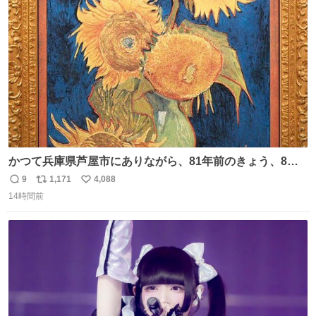
ト
数
数
かつて兵庫県芦屋市にありながら、81年前のきょう、8月6
日の阪神大空襲の折に残念ながら焼失した、 #ゴッホ の幻
9
1,171
4,088
返
リ
い
の「 #ヒマワリ 」。 当館は、東京都にある武者小路実篤記
14時間前
信
ポ
い
念館にご協力いただき、当時発行されたカラー印刷画集よ
数
ス
ね
り陶板で原寸大に再現し、2014年より展示しています。 #
ト
数
数
大塚国際美術館