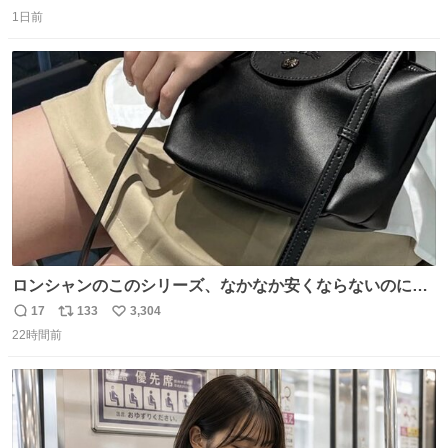
返
リ
い
1日前
信
ポ
い
数
ス
ね
ト
数
数
ロンシャンのこのシリーズ、なかなか安くならないのにセ
ール価格になってる🖤✨レザーなのが反則級にかわいい。
17
133
3,304
返
リ
い
持ってるだけでコーデが格上げされる。
22時間前
信
ポ
い
数
ス
ね
ト
数
数