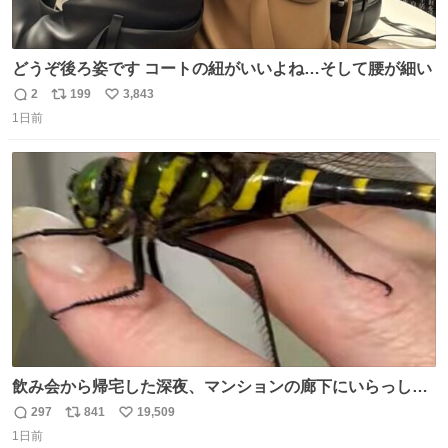
どうぞ後ろ姿です コートの紐がいいよね…そして腰が細い
2
199
3,843
返
リ
い
1日前
信
ポ
い
数
ス
ね
ト
数
数
飲み会から帰宅した深夜、マンションの廊下にいらっしゃ
ったオニヤンマ様 まさかこんな都会でお会いできるなんて
297
841
19,509
返
リ
い
思っておらず大興奮しております かっこよすぎる 指を差し
1日前
信
ポ
い