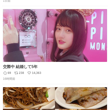
っぽく見えるってことよ。 令和の車の横に並べても違和感
1日前
信
ポ
い
ない平成18年式です。
数
ス
ね
ト
数
数
交際中 結婚して5年
69
238
14,363
返
リ
い
16時間前
信
ポ
い
数
ス
ね
ト
数
数