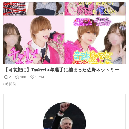
数
ス
ね
ト
数
数
【可哀想に】𝑻𝒘𝒊𝒕𝒕𝒆𝒓1●年選手に捕まった佐野ネットミーム
勇斗さんのコラボプリ
2
188
5,294
返
リ
い
8時間前
信
ポ
い
数
ス
ね
ト
数
数