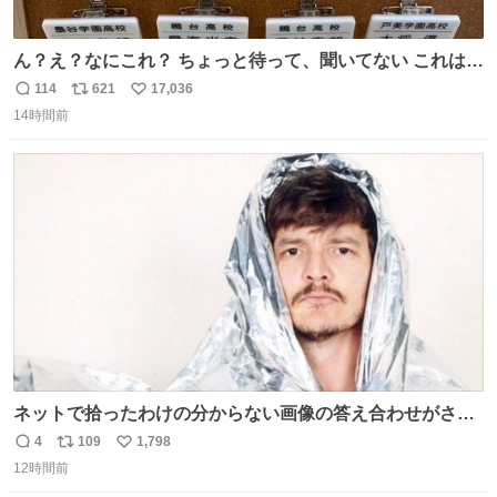
ん？え？なにこれ？ ちょっと待って、聞いてない これは販
売されているのもですか？
114
621
17,036
返
リ
い
14時間前
信
ポ
い
数
ス
ね
ト
数
数
ネットで拾ったわけの分からない画像の答え合わせがされ
ていくw
4
109
1,798
返
リ
い
12時間前
信
ポ
い