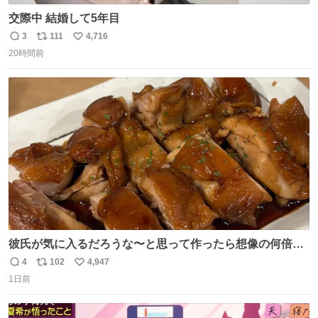
交際中 結婚して5年目
3
111
4,716
返
リ
い
20時間前
信
ポ
い
数
ス
ね
ト
数
数
彼氏が気に入るだろうな〜と思って作ったら想像の何倍も
美味しい美味しい言ってくれて嬉しい
4
102
4,947
返
リ
い
1日前
信
ポ
い
数
ス
ね
ト
数