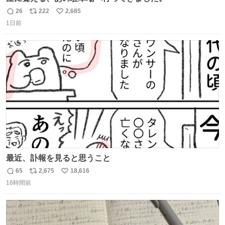
26
222
2,685
返
リ
い
1日前
信
ポ
い
数
ス
ね
ト
数
数
最近、訃報を見ると思うこと
65
2,675
18,616
返
リ
い
16時間前
信
ポ
い
数
ス
ね
ト
数
数