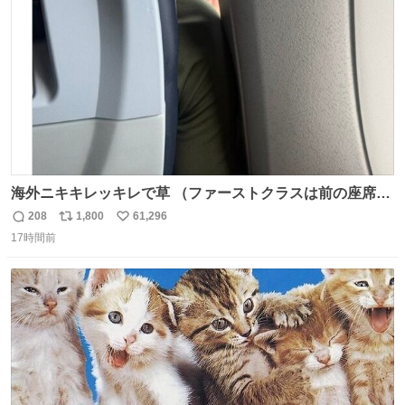
数
海外ニキキレッキレで草 （ファーストクラスは前の座席で
あるため）
208
1,800
61,296
返
リ
い
17時間前
信
ポ
い
数
ス
ね
ト
数
数