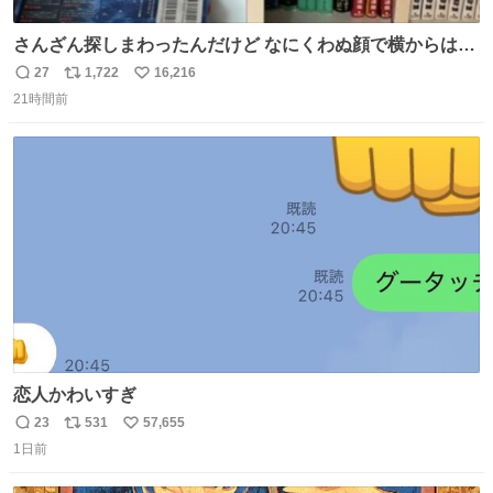
さんざん探しまわったんだけど なにくわぬ顔で横からはえ
てた
27
1,722
16,216
返
リ
い
21時間前
信
ポ
い
数
ス
ね
ト
数
数
恋人かわいすぎ
23
531
57,655
返
リ
い
1日前
信
ポ
い
数
ス
ね