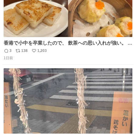
香港で小中を卒業したので、 飲茶への思い入れが強い。 常
に現地の味を探している。 横浜中華街まで行き、店を厳選
3
138
1,203
返
リ
い
すれば流石に出会えるけど、もっと近場で気軽に行ける店
1日前
信
ポ
い
はないか。 代々木にあった。 多少違うかなというのもあっ
数
ス
ね
たけど、 総合的には満足。
ト
数
数