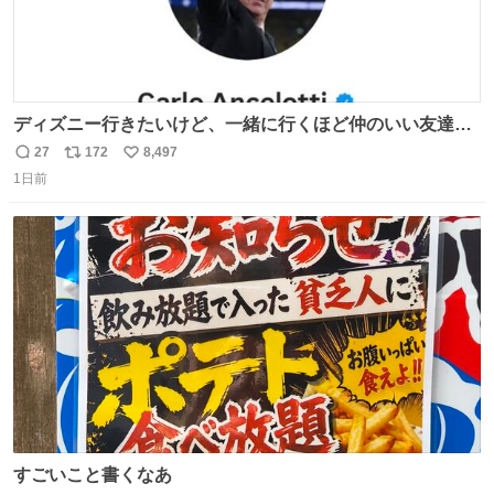
ディズニー行きたいけど、一緒に行くほど仲のいい友達が
居ない… ほんでこれ
27
172
8,497
返
リ
い
1日前
信
ポ
い
数
ス
ね
ト
数
数
すごいこと書くなあ