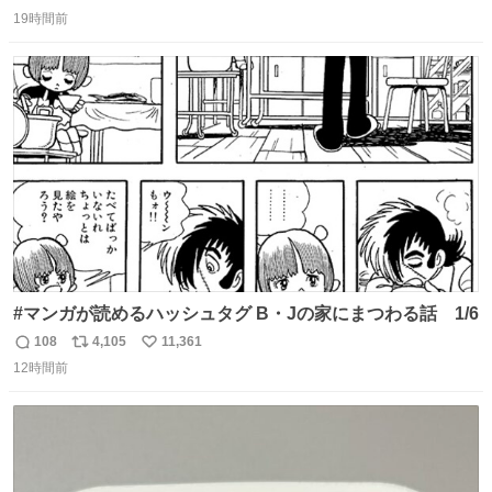
返
リ
い
のだけども 女の子ずっとママの側から離れない…⁉️ 手を繋
19時間前
信
ポ
い
がなくてもうろちょろしないしママが歩いたらピクミンみ
数
ス
ね
たいにﾄﾃﾄﾃついてってるし逃走しないし脱走しないし逃げ
ト
数
数
ないし走ら文字数
#マンガが読めるハッシュタグ B・Jの家にまつわる話 1/6
108
4,105
11,361
返
リ
い
12時間前
信
ポ
い
数
ス
ね
ト
数
数