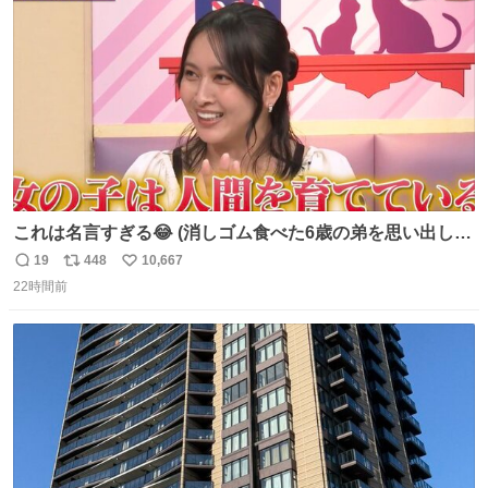
数
これは名言すぎる😂 (消しゴム食べた6歳の弟を思い出しな
がら)
19
448
10,667
返
リ
い
22時間前
信
ポ
い
数
ス
ね
ト
数
数