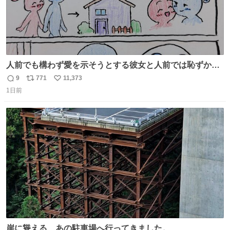
人前でも構わず愛を示そうとする彼女と人前では恥ずかし
いけど彼女を死ぬほど愛している彼氏 同士いませんか✋️
9
771
11,373
返
リ
い
1日前
信
ポ
い
数
ス
ね
ト
数
数
崖に聳える、あの駐車場へ行ってきました。