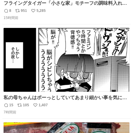
フライングタイガー「小さな家」モチーフの調味料入れ、
並べれば“デンマークの街並み”に ピンク・グリーン・テラ
8
951
5,285
返
リ
い
コッタの全9種 - fashion-press.net/news/149552
15時間前
信
ポ
い
数
ス
ね
ト
数
数
私の母ちゃんはボーっとしていてあまり細かい事を気にし
ません。優秀な人の多い現代の価値観から見ると、あまり
15
105
1,407
返
リ
い
優秀な母親ではないかもしれません。でも、だからこそ、
7時間前
信
ポ
い
私はそういう母親が大好きです。今も昔もすごくリラック
数
ス
ね
スします。「優秀」と「良い」は別なんですよね。 1/2
ト
数
数