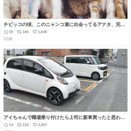
チビッコの頃、このニャンコ達に出会ってるアナタ、完全
なる同世代（笑） #70年代 #80年代 #昭和レトロ
50
160
1,646
返
リ
い
1日前
信
ポ
い
数
ス
ね
ト
数
数
アイちゃんで職場乗り付けたら上司に新車買ったと思われ
たの嬉しすぎる。 20年落ちの車もやりようによっては新車
14
219
2,207
返
リ
い