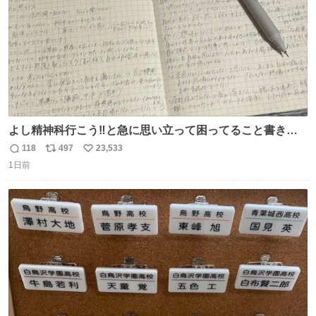
よし精神科行こう‼️と急に思い立って困ってること書き出
してたらペン止まらなくなってすごい勢いで埋まってワロ
118
497
23,533
返
リ
い
タ
1日前
信
ポ
い
数
ス
ね
ト
数
数