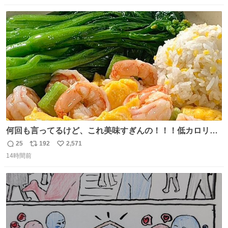
伸べると乗ってきてくれたのでひとまず一緒に帰宅しまし
数
ス
ね
たが、飛ばないということは弱っていらっしゃるのでしょ
ト
数
数
うか…素敵すぎる
何回も言ってるけど、これ美味すぎんの！！！低カロリー
で満足感エグいから一生食べてる😭
25
192
2,571
返
リ
い
14時間前
信
ポ
い
数
ス
ね
ト
数
数