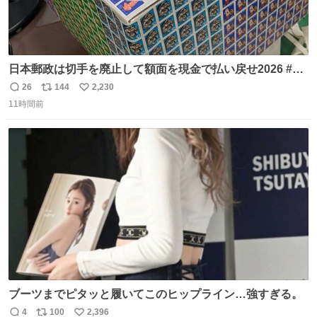
日本郵政は切手を廃止して額面を現金で払い戻せ2026 #日
本郵政 @JapanPostHD_PR
26
144
2,230
返
リ
い
11時間前
信
ポ
い
数
ス
ね
ト
数
数
ブーツまでピタッと履いてこのヒップライン…強すぎる。
4
100
2,396