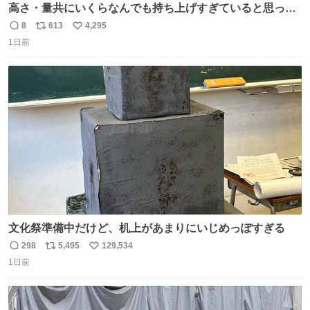
高さ・量共にいくらなんでも持ち上げすぎていると思って
撮影した写真
8
613
4,295
返
リ
い
1日前
信
ポ
い
数
ス
ね
ト
数
数
文化祭準備中だけど、机上があまりにいじめっぽすぎる
298
5,495
129,534
返
リ
い
1日前
信
ポ
い
数
ス
ね
ト
数