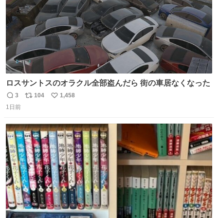
ロスサントスのオラクル全部盗んだら 街の車居なくなった
3
104
1,458
返
リ
い
1日前
信
ポ
い
数
ス
ね
ト
数
数