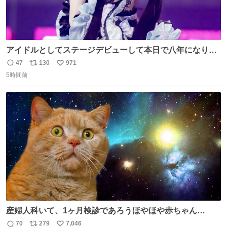
アイドルとしてステージデビューして本日で八年になりま
した。これからもここに居続けられますように❤︎
47
130
971
返
リ
い
5時間前
信
ポ
い
数
ス
ね
ト
数
数
産婦人科いて、1ヶ月検診であろうほやほや赤ちゃん👩‍🍼
と推定2,3歳の女の子👧🏻をワンオペで連れてるママがいる
70
279
7,046