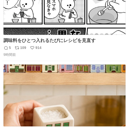
調味料をひとつ入れるたびにレシピを見直す
5
109
914
返
リ
い
9時間前
信
ポ
い
数
ス
ね
ト
数
数