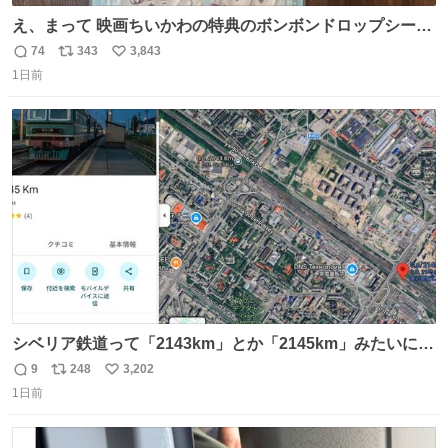
え、まって 映画ちいかわの特典のボンボンドロップシール
もうメルカリにでてるやん #ちいかわ
74
343
3,843
返
リ
い
1日前
信
ポ
い
数
ス
ね
ト
数
数
シベリア鉄道って「2143km」とか「2145km」みたいに、
モスクワからの距離名そのままの駅名があるんですね。
9
248
3,202
返
リ
い
1日前
信
ポ
い
数
ス
ね
ト
数