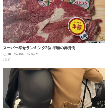
スーパー幸せランキング3位 半額の赤身肉
18
154
6,071
返
リ
い
1日前
信
ポ
い
数
ス
ね
ト
数
数