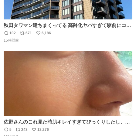
秋田タワマン建ちまくってる 高齢化ヤバすぎて駅前にコン
パクトシティつくって高齢者を住ませる考えらしい 病院も
102
671
6,186
返
リ
い
全部駅前にある
15時間前
信
ポ
い
数
ス
ね
ト
数
数
佐野さんのこれ見た時肌キレイすぎてびっくりしたし、や
はりアイドルって体型･肌管理すごすぎる
5
243
12,276
返
リ
い