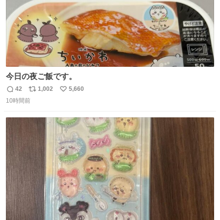
今日の夜ご飯です。
42
1,002
5,660
返
リ
い
10時間前
信
ポ
い
数
ス
ね
ト
数
数