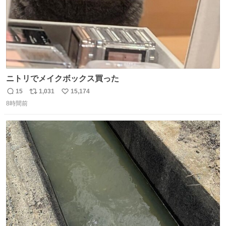
ニトリでメイクボックス買った
15
1,031
15,174
返
リ
い
8時間前
信
ポ
い
数
ス
ね
ト
数
数