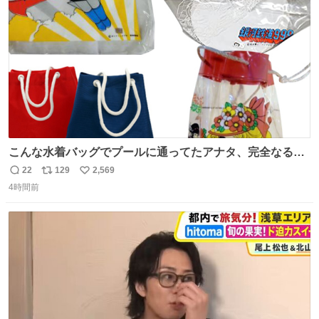
数
こんな水着バッグでプールに通ってたアナタ、完全なる同
世代（笑） #70年代 #80年代 #昭和レトロ
22
129
2,569
返
リ
い
4時間前
信
ポ
い
数
ス
ね
ト
数
数