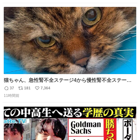
数
ス
ね
ト
数
数
猫ちゃん、急性腎不全ステージ4から慢性腎不全ステージ2
になりました😭点滴も週一で大丈夫になった… このままだ
37
181
7,364
返
リ
い
と2、3日持たないって言われたのが嘘みたい…本当に嬉し
11時間前
信
ポ
い
い😭😭😭頑張ってくれてありがとう😭😭😭 嬉しくて帰り
数
ス
ね
道泣きながら歩いてたら向こうから来た人にすごい顔され
ト
数
数
た🫠