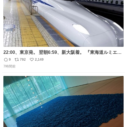
22:00、東京発。 翌朝6:59、新大阪着。 『東海道ルミエー
ルエクスプレス』が今夜、初運行！ 岐阜羽島駅で夜を越す
9
792
2,149
返
リ
い
東海道新幹線。寝台列車じゃないのに、朝まで新幹線とい
7時間前
信
ポ
い
う、なんだか特別体験😉 #TRAINTRIP #東海道ルミエール
数
ス
ね
エクスプレス
ト
数
数