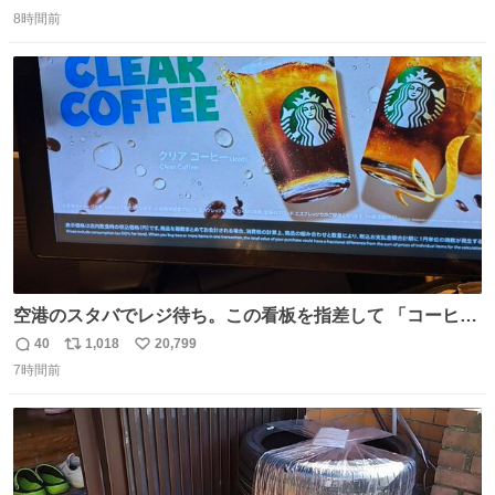
返
リ
い
8時間前
信
ポ
い
数
ス
ね
ト
数
数
空港のスタバでレジ待ち。この看板を指差して 「コーヒー
苦手な人コーヒー飲まないよ！」て叫び続けてる子供いて
40
1,018
20,799
返
リ
い
吹き出しそうwお母さんお疲れ様です。
7時間前
信
ポ
い
数
ス
ね
ト
数
数