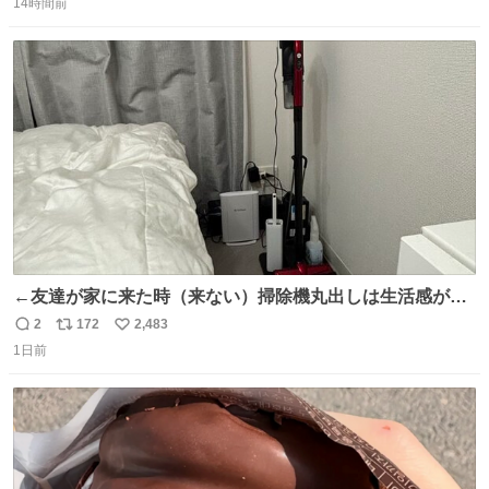
14時間前
信
ポ
い
数
ス
ね
ト
数
数
←友達が家に来た時（来ない）掃除機丸出しは生活感が出
てかっこ悪いなぁ →せや
2
172
2,483
返
リ
い
1日前
信
ポ
い
数
ス
ね
ト
数
数