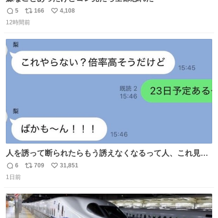
5
166
4,108
返
リ
い
12時間前
信
ポ
い
数
ス
ね
ト
数
数
人を誘って断られたらもう誘えなくなるって人、これ見て
元気出してほしい
6
709
31,851
返
リ
い
1日前
信
ポ
い
数
ス
ね
ト
数
数