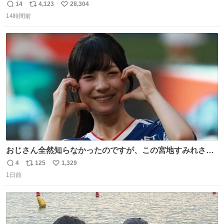
や飴玉、雲、アヒルに見立ててジュエリーデザイナー、
14
4,123
28,304
返
リ
い
Ben Choi 蔡俊文さんの作品。
14時間前
信
ポ
い
instagram.com/bcjoaillerie/
数
ス
ね
ト
数
数
おじさん全然知らなかったのですが、この宮地すみれさん
（日向坂46）はマリサポだったのですね。 カメラ目線でに
4
125
1,329
返
リ
い
っこりしていただいたので撮影したものの、全然誰だか知
1日前
信
ポ
い
りませんでした。 マリサポらしいのでこれからは名前覚え
数
ス
ね
ます！！
ト
数
数