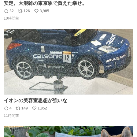
安定。大混雑の東京駅で買えた幸せ。
32
126
3,985
返
リ
い
10時間前
信
ポ
い
数
ス
ね
ト
数
数
イオンの美容室思想が強いな
4
149
1,852
返
リ
い
11時間前
信
ポ
い
数
ス
ね
ト
数
数