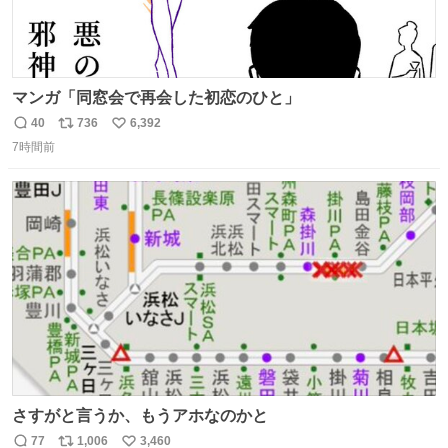
マンガ「同窓会で再会した初恋のひと」
40
736
6,392
返
リ
い
7時間前
信
ポ
い
数
ス
ね
ト
数
数
さすがと言うか、もうアホなのかと
77
1,006
3,460