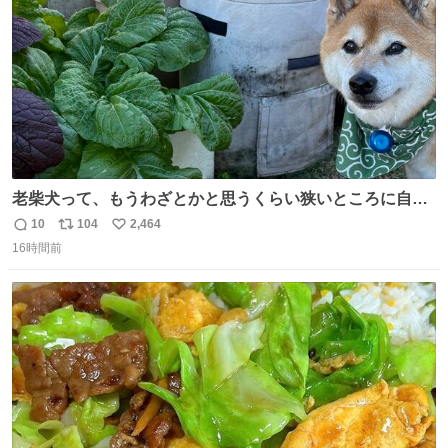
老柴犬って、もうわざとかと思うくらい狭いところに自ら
はまりにいくじゃないですか？ 今朝ガーデニングしてる飼
10
104
2,464
返
リ
い
い主の間にはまってきて、最高に可愛かった♥️
16時間前
信
ポ
い
数
ス
ね
ト
数
数