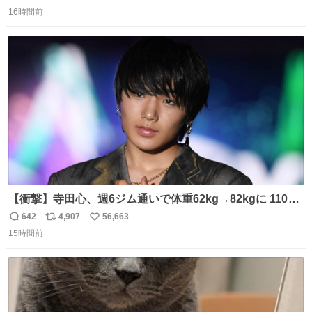
返
リ
い
16時間前
信
ポ
い
数
ス
ね
ト
数
数
【衝撃】寺田心、週6ジム通いで体重62kg→82kgに 110kg
のベンチプレス持ち上げる姿披露
642
4,907
56,663
返
リ
い
news.livedoor.com/article/detail… 元々自重のみだった
15時間前
信
ポ
い
が、更に筋肉を大きくするためジム通いを開始。筋肉増量
数
ス
ね
のためおにぎり10個、ゼリー飲料3～4本、パスタと毎日4
ト
数
数
千kcalオーバーの食事を摂取し、増量したという。