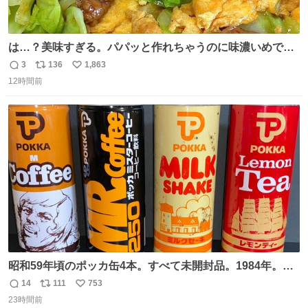
は…？美味すぎる。パパッと作れちゃうのに味濃いめで満
足感エグいの天才だろ🥹
3
136
1,863
返
リ
い
12時間前
信
ポ
い
数
ス
ね
ト
数
数
昭和59年頃のポッカ缶4本。すべて未開封品。1984年。P
マーク。昭和レトロ！
14
111
753
返
リ
い
23時間前
信
ポ
い