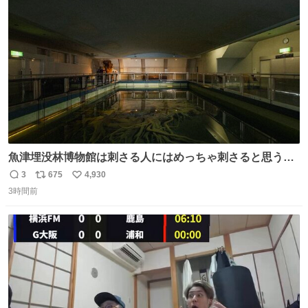
ト
数
数
魚津埋没林博物館は刺さる人にはめっちゃ刺さると思う施
設 無人になった時の雰囲気が凄まじかった
3
675
4,930
返
リ
い
3時間前
信
ポ
い
数
ス
ね
ト
数
数