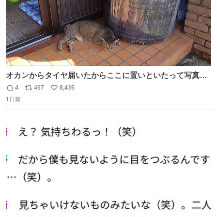
オカンからタイヤ届いたからここに置いといたって写真送
られてきたけど明らかに猫が邪魔くさそうな顔してて草
4
457
8,435
返
リ
い
1日前
信
ポ
い
数
ス
ね
ト
数
数