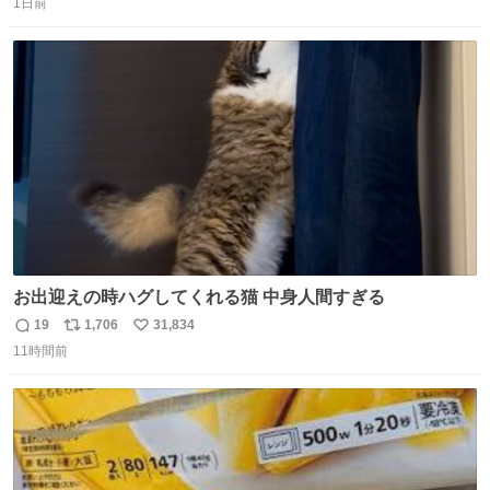
1日前
信
ポ
い
数
ス
ね
ト
数
数
お出迎えの時ハグしてくれる猫 中身人間すぎる
19
1,706
31,834
返
リ
い
11時間前
信
ポ
い
数
ス
ね
ト
数
数