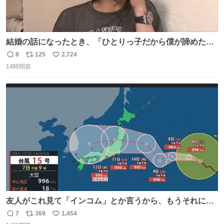
結婚の話になったとき、「ひとりっ子だから僕が諦めた瞬
間に一族が潰える」「死ぬとき1人とか嫌」だから結婚願
8
125
2,724
返
リ
い
望は"ある"って答えたものの、結局「（結婚は）向いてね
14時間前
信
ポ
い
ぇのかもしれない」で締める北山くん、きっといろいろ考
数
ス
ね
えて言葉を選んで、まるく収めてくれたんだなと思った
ト
数
数
友人がこれ見て「インコム」とか言うから、もうそれにし
か見えなくなっちゃった。
7
369
1,454
返
リ
い