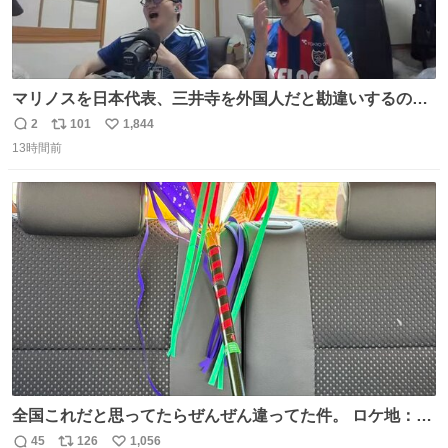
マリノスを日本代表、三井寺を外国人だと勘違いするのお
もろくて爽
2
101
1,844
返
リ
い
13時間前
信
ポ
い
数
ス
ね
ト
数
数
全国これだと思ってたらぜんぜん違ってた件。 ロケ地：広
島
45
126
1,056