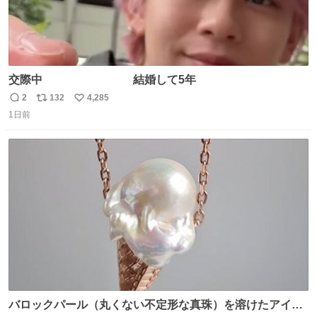
交際中 結婚して5年
2
132
4,285
返
リ
い
1日前
信
ポ
い
数
ス
ね
ト
数
数
バロックパール（丸くない不定形な真珠）を溶けたアイス