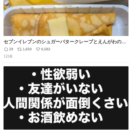
セブンイレブンのシュガーバタークレープとえんがわの寿
司を探している人へ！ シュガーバタークレープは目黒、品
29
1,650
6,582
返
リ
い
川、蒲田、渋谷、川崎、横浜、鶴見、九州の一部エリア限
1日前
信
ポ
い
定商品で8月5日に発注が終了したため店舗に置いてあると
数
ス
ね
ころ少ないですが見つけたら即買いです🤩❣️
ト
数
数