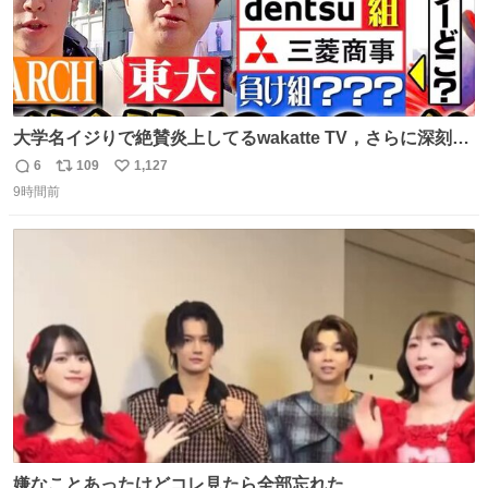
大学名イジりで絶賛炎上してるwakatte TV，さらに深刻な
問題はこっちでは？ ・都内の特定企業に入るのを極度に推
6
109
1,127
返
リ
い
奨し，それ以外の地域で堅実に生きるのを周縁化する ・恋
9時間前
信
ポ
い
愛にかまけ，「陽キャラ」として振る舞うのを極端に中心
数
ス
ね
化する ・院生が研究環境を求め他大学に移るのを批判する
ト
数
数
過去例↓
嫌なことあったけどコレ見たら全部忘れた