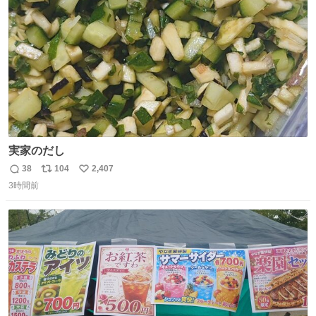
数
実家のだし
38
104
2,407
返
リ
い
3時間前
信
ポ
い
数
ス
ね
ト
数
数