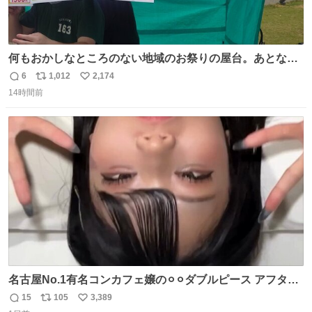
何もおかしなところのない地域のお祭りの屋台。あとなん
か割と聞き馴染みのあるBGMが流れてます #関広見まつり
6
1,012
2,174
返
リ
い
#関広見まつり2026
14時間前
信
ポ
い
数
ス
ね
ト
数
数
名古屋No.1有名コンカフェ嬢の⚪︎⚪︎ダブルピース アフター
で毎回これしてくれたらそりゃ通うわw
15
105
3,389
返
リ
い