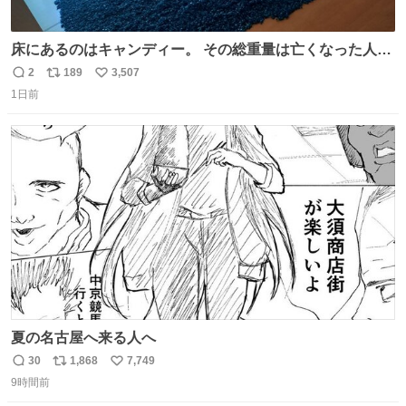
床にあるのはキャンディー。 その総重量は亡くなった人と
同等の重さだそうです。 鑑賞者は一つ持ち帰れますが、亡
2
189
3,507
返
リ
い
くなった人の一部を持ち帰っているような感覚になりまし
1日前
信
ポ
い
た。 勇気を出して口に入れたら、ハッカ味😳✨ #ポーラ美
数
ス
ね
術館
ト
数
数
夏の名古屋へ来る人へ
30
1,868
7,749
返
リ
い
9時間前
信
ポ
い