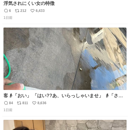
浮気されにくい女の特徴
6
212
6,433
返
リ
い
1日前
信
ポ
い
数
ス
ね
ト
数
数
客👴「おい」 「はい??あ、いらっしゃいませ」 👴「さっ
きからずっと水出しっぱなしでもったいないだろ」 「静電
84
811
8,636
返
リ
い
気を逃がし、熱くなった地面の温度を下げ、引火事故の防
1日前
信
ポ
い
止の為必要な作業です」 👴「水不足の昨今にもったいない
数
ス
ね
ことをするな!!」 それでは歌います、聞いてください 「井
ト
数