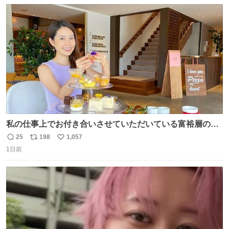
数
ス
ね
ト
数
数
私の仕事上でお付き合いさせていただいている富裕層の社
長さん達は、こんな事しない。 こんな自慢は一切しない
25
198
1,057
返
リ
い
し、なんなら表に出てこない。 自分に自信がない半端モン
1日前
信
ポ
い
はブランドで自分を飾りキラキラ自慢をする。 #折田楓
数
ス
ね
#merchu
ト
数
数