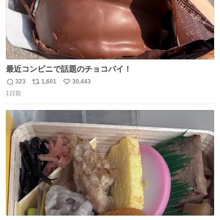
最近コンビニで話題のチョコパイ！
323
1,601
30,443
返
リ
い
1日前
信
ポ
い
数
ス
ね
ト
数
数