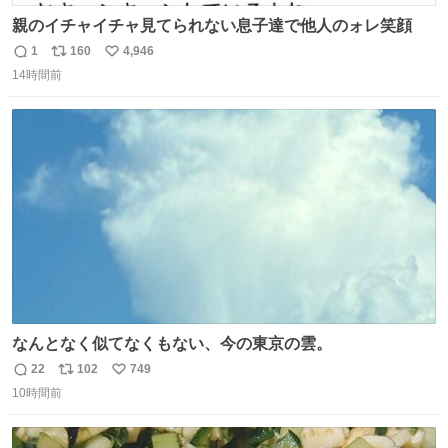
親のイチャイチャ見てられない息子達で他人のォレ笑顔
1
160
4,946
返
リ
い
14時間前
信
ポ
い
数
ス
ね
ト
数
数
なんとなく似てなくもない、今の東京の雲。
22
102
749
返
リ
い
10時間前
信
ポ
い
数
ス
ね
ト
数