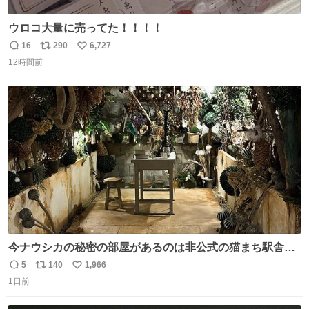
ウロコ大量に売ってた！！！！
16
290
6,727
返
リ
い
12時間前
信
ポ
い
数
ス
ね
ト
数
数
今ナウシカの秘密の部屋があるのは非公式の猫まち駅舎だ
けだもんね。本物が欲しいね
5
140
1,966
返
リ
い
1日前
信
ポ
い
数
ス
ね