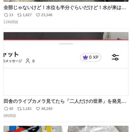
全部じゃないけど！水位も半分ぐらいだけど！水が来はじ
めたよ！！！ 作業してくれた方々ありがとーーー
13
1,827
23,346
返
リ
い
ー！！！！！！！！！！！！！！！！！！！！！！！！！
12時間前
信
ポ
い
！
数
ス
ね
ト
数
数
田舎のライブカメラ見てたら「二人だけの世界」を発見し
た
40
1,181
48,160
返
リ
い
8時間前
信
ポ
い
数
ス
ね
ト
数