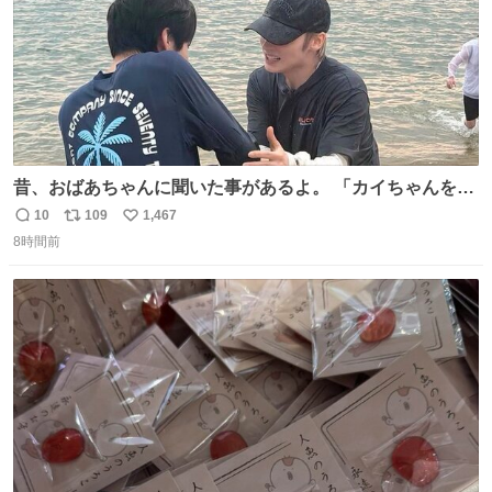
昔、おばあちゃんに聞いた事があるよ。 「カイちゃんをい
じめると、アイツが海から上がって来るぞ。」って。
10
109
1,467
返
リ
い
8時間前
信
ポ
い
数
ス
ね
ト
数
数