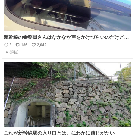
新幹線の乗務員さんはなかなか声をかけづらいのだけど😅
ルミエールの運転士さん、運転台にカメラマン向けたらお
3
186
2,042
返
リ
い
二人で敬礼🫡✨ 暗くて上手く撮れないなぁ…な顔してた
14時間前
信
ポ
い
ら、わざわざ車外に出て来てくださり✨ 「フリー素材なの
数
ス
ね
で載せて大丈夫です！」と自ら言ってくださる親切気さく
ト
数
数
なS運転士さん感謝
これが新幹線駅の入り口とは、にわかに信じがたい