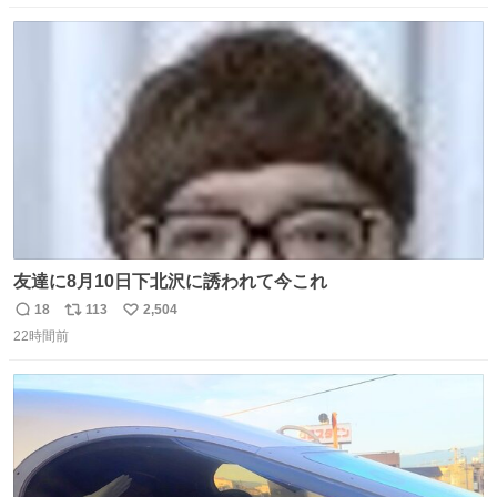
数
ス
ね
ト
数
数
友達に8月10日下北沢に誘われて今これ
18
113
2,504
返
リ
い
22時間前
信
ポ
い
数
ス
ね
ト
数
数