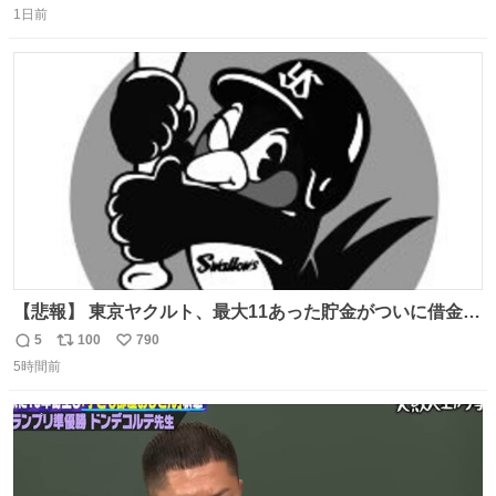
1日前
信
ポ
い
数
ス
ね
ト
数
数
【悲報】 東京ヤクルト、最大11あった貯金がついに借金2
桁の10に到達… 6月以降は借金20オーバーととんでもない
5
100
790
返
リ
い
失速ぶりを見せています。
5時間前
信
ポ
い
数
ス
ね
ト
数
数