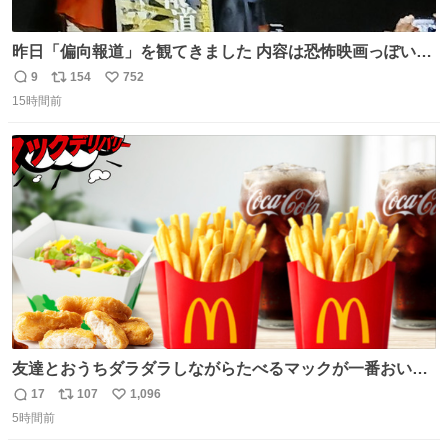
昨日「偏向報道」を観てきました 内容は恐怖映画っぽいの
かと思ってましたが きちんとエンタメ映画でした。 伏線回
9
154
752
返
リ
い
収もあり、小さい笑いもあり、爽快感もある満足 びっくり
15時間前
信
ポ
い
したのが客層高年齢層だった、この映画ってテレビとか新
数
ス
ね
聞で取り上げてないのにこれだけネットを駆使してる方多
ト
数
数
い 変わるぞ日本
友達とおうちダラダラしながらたべるマックが一番おいし
い！
17
107
1,096
返
リ
い
5時間前
信
ポ
い
数
ス
ね