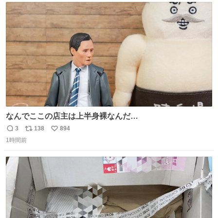
ト
数
数
なんでここの店主は上半身裸なんだ…
3
138
894
返
リ
い
1時間前
信
ポ
い
数
ス
ね
ト
数
数