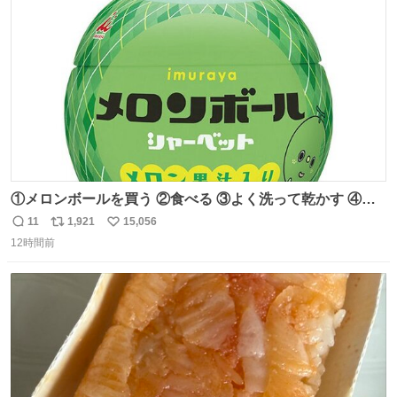
ト
数
数
①メロンボールを買う ②食べる ③よく洗って乾かす ④か
わいい
11
1,921
15,056
返
リ
い
12時間前
信
ポ
い
数
ス
ね
ト
数
数