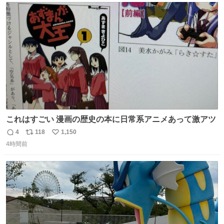
ト
数
数
これはすごい 漫画の歴史の本に日常系アニメあって激アツ
4
118
1,150
返
リ
い
4時間前
信
ポ
い
数
ス
ね
ト
数
数