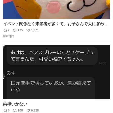
イベント関係なく来館者が多くて、お子さんで大にぎわ
い。 🐹を知らない子が「ねこ🐱」「ねこかな？」とつぶや
2
125
1,371
返
リ
い
いたら音速で反応していた
8時間前
信
ポ
い
数
ス
ね
ト
数
数
納得いかない
6
108
6,828
返
リ
い