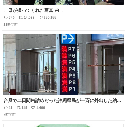
←母が撮ってくれた写真 弟→
740
14,033
350,155
返
リ
い
11時間前
信
ポ
い
数
ス
ね
ト
数
数
台風で二日間缶詰めだった沖縄県民が一斉に外出した結
果、パルコの駐車場フル満車🤣
11
115
1,499
返
リ
い
7時間前
信
ポ
い
数
ス
ね