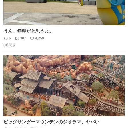
うん。無理だと思うよ。
6
307
4,259
返
リ
い
6時間前
信
ポ
い
数
ス
ね
ト
数
数
ビッグサンダーマウンテンのジオラマ、ヤバい