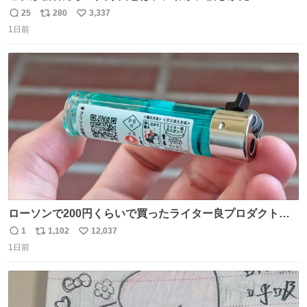
25
280
3,337
返
リ
い
1日前
信
ポ
い
数
ス
ね
ト
数
数
ローソンで200円くらいで買ったライター良プロダクトだ
これ 質感めっちゃ良い ガス充填とフリント交換もできてマ
1
1,102
12,037
返
リ
い
ジでこういうのでいいんだよ案件
1日前
信
ポ
い
数
ス
ね
ト
数
数