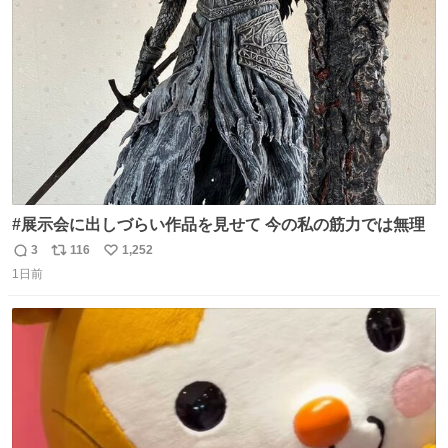
ト
数
数
#展示会に出しづらい作品を見せて 今の私の筋力では無理
3
116
1,252
返
リ
い
1日前
信
ポ
い
数
ス
ね
ト
数
数