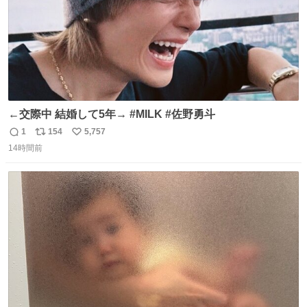
←交際中 結婚して5年→ #MILK #佐野勇斗
1
154
5,757
返
リ
い
14時間前
信
ポ
い
数
ス
ね
ト
数
数