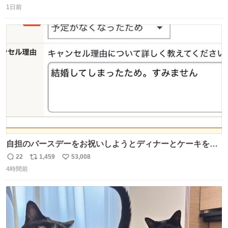
1日前
信
ポ
い
数
ス
ね
ト
数
数
自担のバースデーをお祝いしようとディナーとケーキを予
約していたにも関わらず、当の本人がご結婚なさったので
22
1,459
53,008
返
リ
い
泣く泣くキャンセルした可哀想な重岡担を見かけたら私で
4時間前
信
ポ
い
す
数
ス
ね
ト
数
数