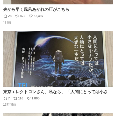
夫から早く風呂あがれの圧がこちら
28
822
52,497
返
リ
い
1日前
信
ポ
い
数
ス
ね
ト
数
数
東京エレクトロンさん、私なら、 「人間にとっては小さな
1ナノだが、人類にとっては大きな一歩ナノだ！」 にしま
7
116
1,805
返
リ
い
す。使ってもいいですよ。
13時間前
信
ポ
い
数
ス
ね