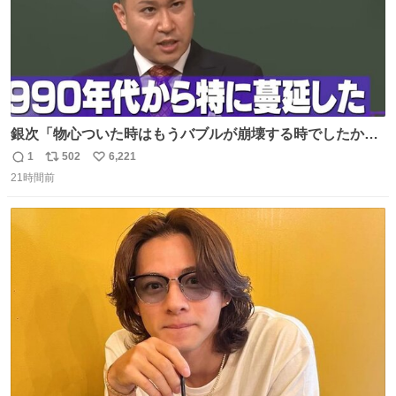
銀次「物心ついた時はもうバブルが崩壊する時でしたか
ら。不況の中に育ち、自分の好きなことをして、夢を叶え
1
502
6,221
返
リ
い
なさいと、いうふうに言われました。その1990年代から特
21時間前
信
ポ
い
に蔓延しましたこの個人主義教育が生み出した化け物、そ
数
ス
ね
れが私 渡辺銀次でございます」
ト
数
数
youtu.be/QBDnUH0BFPQ