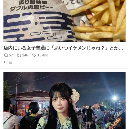
店内にいる女子普通に「あいつイケメンじゃね？」とか
「スマホの持ち方きもw」とか大声で騒いでて怖い
57
146
13,400
返
リ
い
1日前
信
ポ
い
数
ス
ね
ト
数
数