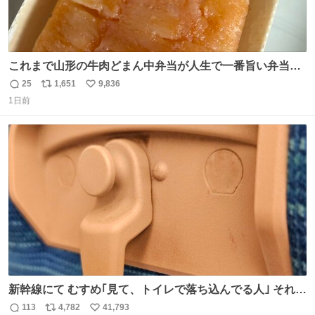
これまで山形の牛肉どまん中弁当が人生で一番旨い弁当だ
ったのだが、それを遥かに超える弁当発見。 個人的に駅弁
25
1,651
9,836
返
リ
い
＆空弁ランキングぶっち切りで首位を独走しているお弁当
1日前
信
ポ
い
です🥹 福岡空港＆博多駅で購入可🍱 博多駅界隈にステイさ
数
ス
ね
れてるクルーの方は駅での購入が断然オススメです👍 #え
ト
数
数
んがわ明太寿司
新幹線にて むすめ｢見て、トイレで落ち込んでる人｣ それに
しか見えなくなった どうしてくれるんだ
113
4,782
41,793
返
リ
い