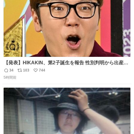
数
【発表】HIKAKIN、第2子誕生を報告 性別判明から出産ま
で半年以上の記録を公開
34
103
744
返
リ
い
news.livedoor.com/article/detail… HIKAKINが9日、
5時間前
信
ポ
い
YouTubeチャンネルを更新し、第2子となる男児が誕生し
数
ス
ね
たことを報告。「てんやわんやの半年間でしたが、命がけ
ト
数
数
で頑張ってくれた妻には感謝しかありません」と記した。