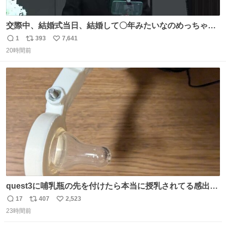
交際中、結婚式当日、結婚して〇年みたいなのめっちゃ見
るようになって今これ
1
393
7,641
返
リ
い
20時間前
信
ポ
い
数
ス
ね
ト
数
数
quest3に哺乳瓶の先を付けたら本当に授乳されてる感出る
はず！
17
407
2,523
返
リ
い
23時間前
信
ポ
い
数
ス
ね