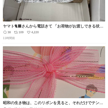
ヤマト🐈‍⬛さんから電話きて 「お荷物がお渡しできる状況
でない程潰れてまして」って えっ😳 見に行くとこの状態
38
109
4,220
返
リ
い
😭 海渡ってくる時に潰れたっぽい 「一旦戻して新しいの
11時間前
信
ポ
い
送ってもらいます」みたいに言ってたから 在庫ないし💦 っ
数
ス
ね
て事で中身無事だったから連れて帰って来た😅 壊れる物な
ト
数
数
くて良かった
昭和の生き物は、このリボンを見ると、それだけでテンシ