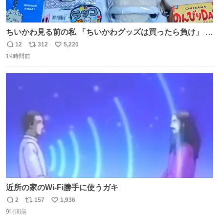
ちいかわ見る前の私 「ちいかわグッズは買ったら負け」 今
「  ︎︎ ︎︎ 」
12
312
5,220
返
リ
い
19時間前
信
ポ
い
数
ス
ね
ト
数
数
近所の家のWi-Fi勝手に使うガキ
2
157
1,936
返
リ
い
9時間前
信
ポ
い