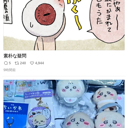
素朴な疑問
5
240
4,944
返
リ
い
9時間前
信
ポ
い
数
ス
ね
ト
数
数