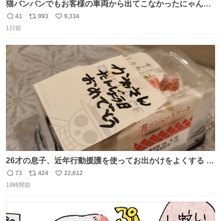
猫バンバンでもお客様の車両から出てこなかったにゃんこ
🐈 救出しようとした工場長が腕を引っ掻かれ、ぱんぱんに
41
993
9,334
返
リ
い
膨れ上がり、傷だらけ血だらけになりながらも何とか救出
1日前
信
ポ
い
したこの子はその後、工場長の家の子になりました😌💕
数
ス
ね
ト
数
数
26才の息子、近年行動援護を使ってお出かけをよくする 親
との外出はもう嫌らしい。 中身は小学生位なのに小癪な😅
73
424
22,612
返
リ
い
昨日は夜のショッピングモールに行った 先に寝といてよ❗
18時間前
信
ポ
い
と何度も何度も言い残して。 起きたら冷蔵庫に… ああ、こ
数
ス
ね
れ買いに行ってくれたんだ…😭
ト
数
数