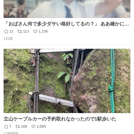
「おばさん何で多少ダサい格好してるの？」 ああ確かに多
少ダサいな。君達が大人になる時にはこんな格好しなくて
12
113
1,336
返
リ
い
済むと良いな
1日前
信
ポ
い
数
ス
ね
ト
数
数
立山ケーブルカーの予約取れなかったので1駅歩いた
7
168
2,085
返
リ
い
12時間前