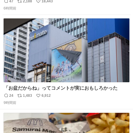
ョンが上がるのである。
47
2,188
18,443
返
リ
い
6時間前
信
ポ
い
数
ス
ね
ト
数
数
「お盆だからね」ってコメントが実におもしろかった
24
1,483
6,912
返
リ
い
9時間前
信
ポ
い
数
ス
ね
ト
数
数