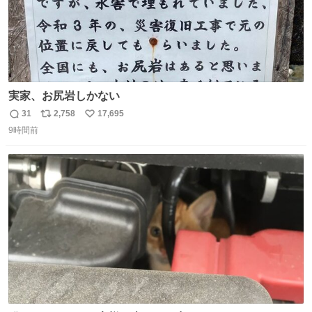
実家、お尻岩しかない
31
2,758
17,695
返
リ
い
9時間前
信
ポ
い
数
ス
ね
ト
数
数