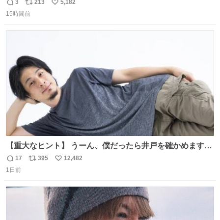
3
213
5,182
返
リ
い
15時間前
信
ポ
い
数
ス
ね
ト
数
数
【重大なヒント】 うーん、僕だったら井戸を確かめますけ
どね
17
395
12,482
返
リ
い
1日前
信
ポ
い
数
ス
ね
ト
数
数