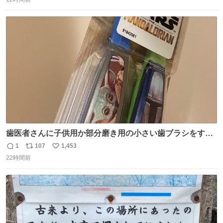
信
ポ
い
数
ス
ね
ト
数
数
歯医者さんに子供用か部分磨き用の小さい歯ブラシをすす
められたので今日から私の歯ブラシこれ
1
107
1,453
返
リ
い
22時間前
信
ポ
い
数
ス
ね
ト
数
数