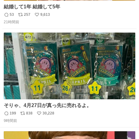
結婚して1年 結婚して5年
53
257
9,613
返
リ
い
21時間前
信
ポ
い
数
ス
ね
ト
数
数
そりゃ、4月27日が真っ先に売れるよ。
199
838
30,228
返
リ
い
9時間前
信
ポ
い
数
ス
ね
ト
数