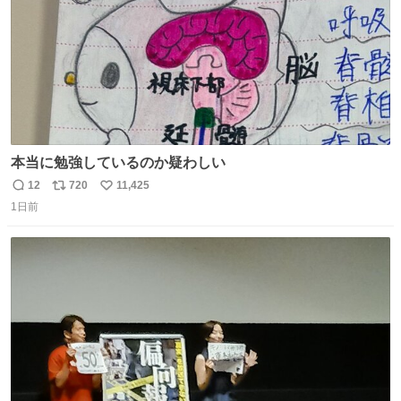
本当に勉強しているのか疑わしい
12
720
11,425
返
リ
い
1日前
信
ポ
い
数
ス
ね
ト
数
数