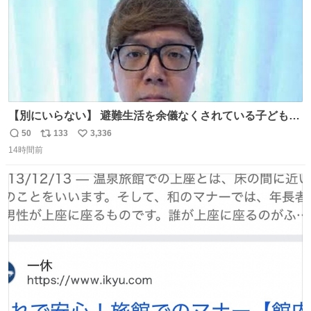
【別にいらない】 避難生活を余儀なくされている子どもた
ちのためにヒカキンボックス1000個を寄付させていただき
50
133
3,336
返
リ
い
ました
14時間前
信
ポ
い
数
ス
ね
ト
数
数