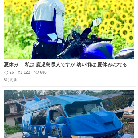
数
夏休み… 私は 鹿児島県人ですが 幼い頃は 夏休みになると
母の郷… 山梨へ遊びに行くのが楽しみでした 母の実家へ 1
26
122
686
返
リ
い
ヶ月近く泊まって … … 今の私は 医療従事者 お盆休み？ﾅﾆ
8時間前
信
ポ
い
ｿﾚｵｲｼｲﾉ?(笑 … … 子どもの頃 山梨で見た ひまわり畑の風
数
ス
ね
景 淡い記憶 そんな思い出の風景… ありますか？
ト
数
数