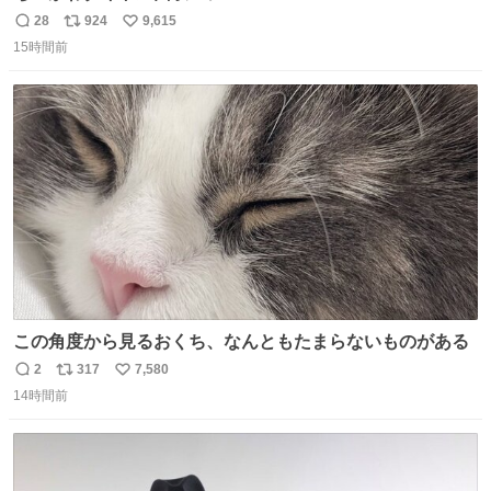
28
924
9,615
返
リ
い
15時間前
信
ポ
い
数
ス
ね
ト
数
数
この角度から見るおくち、なんともたまらないものがある
2
317
7,580
返
リ
い
14時間前
信
ポ
い
数
ス
ね
ト
数
数