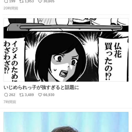
的な演技が毎回シンドい。
199
1,953
30,605
返
リ
い
20時間前
信
ポ
い
数
ス
ね
ト
数
数
いじめられっ子が強すぎると話題に
262
3,489
66,930
返
リ
い
7時間前
信
ポ
い
数
ス
ね
ト
数
数