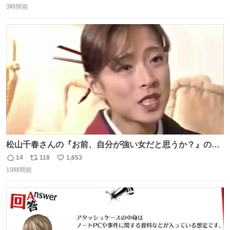
「私、及川光博はこの度、交際しておりました方と入籍い
3時間前
信
ポ
い
たしました。また、新しい命を授かっております」「今後
数
ス
ね
も変わらず俳優として、ミッチーとして、努力し精進して
ト
数
数
参ります」とつづった。
松山千春さんの『お前、自分が強い女だと思うか？』の一
言で… 中森明菜さんが思わず本音をこぼす瞬間😭
14
118
1,653
返
リ
い
19時間前
信
ポ
い
数
ス
ね
ト
数
数