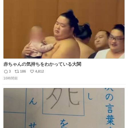
ト
数
数
赤ちゃんの気持ちをわかっている大関
3
186
4,812
返
リ
い
16時間前
信
ポ
い
数
ス
ね
ト
数
数