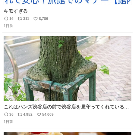
キモすぎる
16
311
8,786
返
リ
い
1日前
信
ポ
い
数
ス
ね
ト
数
数
これはハンズ渋谷店の前で渋谷店を見守ってくれている
「くつろ木」。
36
4,952
54,009
返
リ
い
1日前
信
ポ
い
数
ス
ね