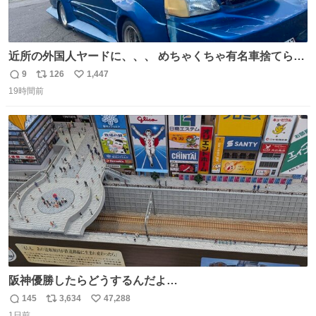
近所の外国人ヤードに、、、 めちゃくちゃ有名車捨てられ
てました😭 外装ぼろぼろだし、、 中も何にも残ってない
9
126
1,447
返
リ
い
し、、 可哀想に😢😢 今まで数十年お疲れ様でした、、 #バ
19時間前
信
ポ
い
ニング #当時 #廃車 #勿体無い
数
ス
ね
ト
数
数
阪神優勝したらどうするんだよ…
145
3,634
47,288
返
リ
い
1日前