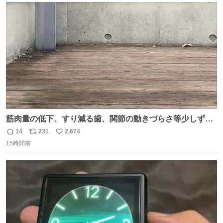
剤や塗料は対応したものを使うと良いです。 透明はそのま
ト
数
数
までも使えます。
筋肉量の低下、すり減る歯、関節の動きづらさ等少しずつ
現れる変化。 ごはんを細かくすることで #風花 の歯に代わ
14
231
2,674
返
リ
い
るよ。サプリを食べてもらうことで筋肉や関節をサポート
15時間前
信
ポ
い
しようね 風花が無理なく続けられる範囲で、高齢のステー
数
ス
ね
ジまで頑張ってきたその身体も風花の意思も大切にしてい
ト
数
数
くよ #徳山動物園