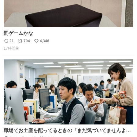
罰ゲームかな
21
704
4,346
返
リ
い
17時間前
信
ポ
い
数
ス
ね
ト
数
数
職場でお土産を配ってるときの「まだ気づいてませんよ」