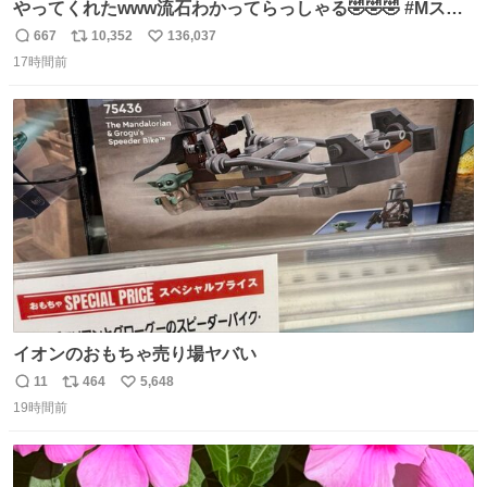
やってくれたwww流石わかってらっしゃる🤣🤣🤣 #Mステ
#西川貴教
667
10,352
136,037
返
リ
い
17時間前
信
ポ
い
数
ス
ね
ト
数
数
イオンのおもちゃ売り場ヤバい
11
464
5,648
返
リ
い
19時間前
信
ポ
い
数
ス
ね
ト
数
数