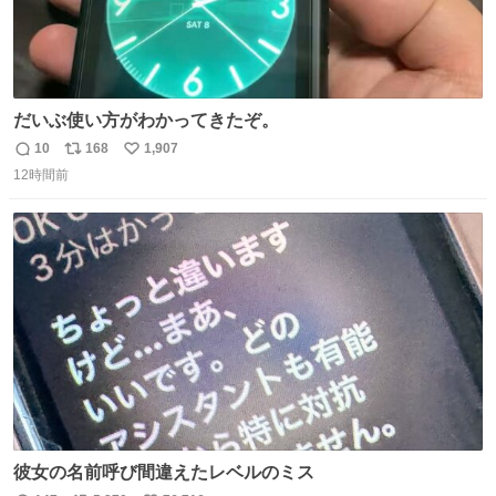
だいぶ使い方がわかってきたぞ。
10
168
1,907
返
リ
い
12時間前
信
ポ
い
数
ス
ね
ト
数
数
彼女の名前呼び間違えたレベルのミス