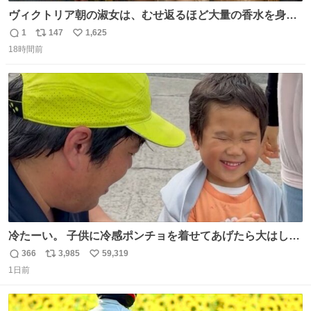
ヴィクトリア朝の淑女は、むせ返るほど大量の香水を身に
つけるものではないとされていた。それでも香水は、髪や
1
147
1,625
返
リ
い
肌の手入れと同じくらい、ヴィクトリア朝の女性達の美容
18時間前
信
ポ
い
習慣に欠かせないものだった。 当時の香水は、現在私たち
数
ス
ね
が知る香水よりも単純な組成で、その大部分は薔薇、菫、
ト
数
数
ベルガモット、
冷たーい。 子供に冷感ポンチョを着せてあげたら大はしゃ
ぎで喜んでくれました。 こんな素敵な代物を提供してくれ
366
3,985
59,319
返
リ
い
た山口県の恩師に感謝。
1日前
信
ポ
い
数
ス
ね
ト
数