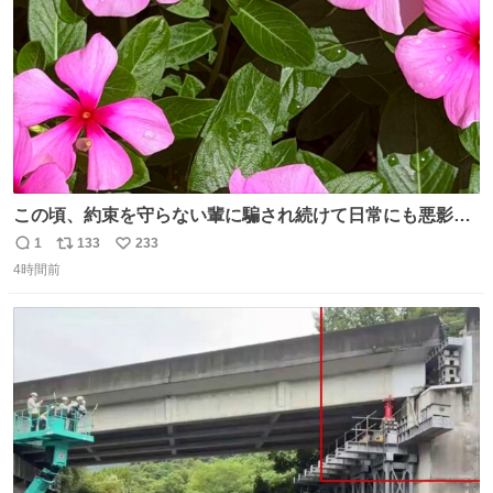
この頃、約束を守らない輩に騙され続けて日常にも悪影響
が出てきて仕事も出来ずでストレスマックス。 解決には断
1
133
233
返
リ
い
ち切るのみ。 そんな時に美しい光景は救いの刻です。 人様
4時間前
信
ポ
い
に迷惑をかける人間の神経には理解が出来ないし理解する
数
ス
ね
気もない。 実直に生きる！ 今日も嘘に負けずに頑張りま
ト
数
数
す。 #LUNE #約束