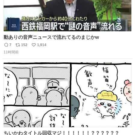
動ありの音声ニュースで流れてるのまじかw
7
152
1,914
返
リ
い
11時間前
信
ポ
い
数
ス
ね
ト
数
数
ちいかわタイトル回収マジ！！！！！！？？？？？？