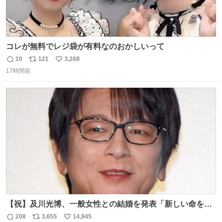
コレが無料でレジ袋が有料なのおかしいって
10
121
3,268
返
リ
い
17時間前
信
ポ
い
数
ス
ね
ト
数
数
【祝】及川光博、一般女性との結婚を発表「新しい命を授
かっております」 news.livedoor.com/lite/article_d…
208
3,655
14,945
返
リ
い