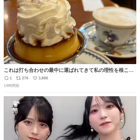
ト
数
数
これは打ち合わせの最中に運ばれてきて私の理性を根こそ
ぎ奪い去ったプリンの写真です。
1
276
3,886
返
リ
い
14時間前
信
ポ
い
数
ス
ね
ト
数
数