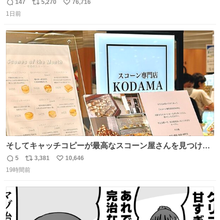
147
5,270
76,716
返
リ
い
1日前
信
ポ
い
数
ス
ね
ト
数
数
そしてキャッチコピーが最高なスコーン屋さんを見つけて
しまったので思わず買い込んでしまった。スコーンなんて
5
3,381
10,646
返
リ
い
パッサパサなほどええですからね。
19時間前
信
ポ
い
数
ス
ね
ト
数
数