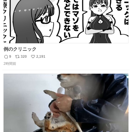
例のクリニック
9
320
2,191
返
リ
い
2時間前
信
ポ
い
数
ス
ね
ト
数
数