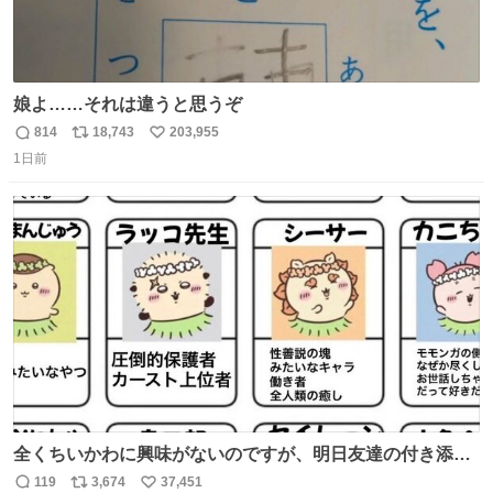
娘よ……それは違うと思うぞ
814
18,743
203,955
返
リ
い
1日前
信
ポ
い
数
ス
ね
ト
数
数
全くちいかわに興味がないのですが、明日友達の付き添い
で見に行きます。 事前に予習できるよう、友達がキャラク
119
3,674
37,451
返
リ
い