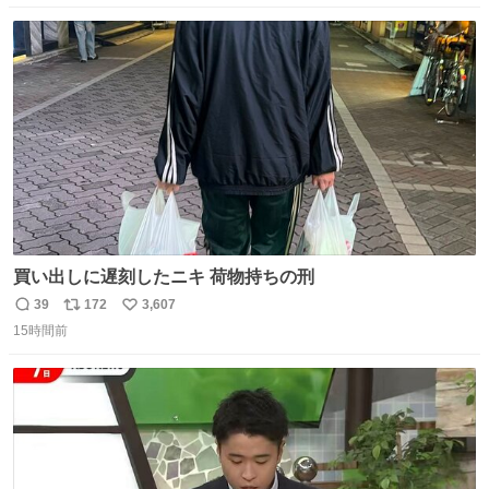
数
ス
ね
ト
数
数
買い出しに遅刻したニキ 荷物持ちの刑
39
172
3,607
返
リ
い
15時間前
信
ポ
い
数
ス
ね
ト
数
数