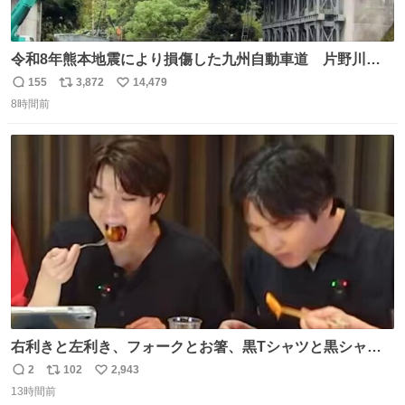
令和8年熊本地震により損傷した九州自動車道 片野川橋
（下り線）の復旧作業を行っています。 タイムラプス動画
155
3,872
14,479
返
リ
い
で、段差が生じた橋桁をジャッキアップしている様子をご
8時間前
信
ポ
い
紹介します。 引き続き、早期復旧に向けて着実に工事を進
数
ス
ね
めてまいります。 #NEXCO西日本 #熊本地震
ト
数
数
右利きと左利き、フォークとお箸、黒Tシャツと黒シャ
ツ、ありがとう、いい塩レです
2
102
2,943
返
リ
い
13時間前
信
ポ
い