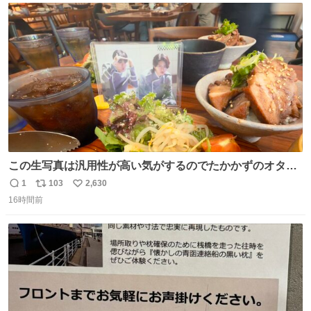
ト
数
数
この生写真は汎用性が高い気がするのでたかかずのオタク
は絶対買った方が良いw
1
103
2,630
返
リ
い
16時間前
信
ポ
い
数
ス
ね
ト
数
数