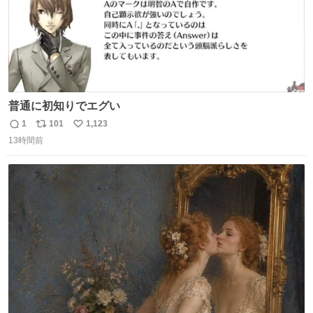
普通に初知りでエグい
1
101
1,123
返
リ
い
13時間前
信
ポ
い
数
ス
ね
ト
数
数