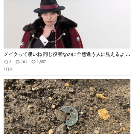
メイクって凄いね 同じ役者なのに全然違う人に見えるよ #
仮面ライダーマイス #ブルーロック
2
101
1,557
返
リ
い
1日前
信
ポ
い
数
ス
ね
ト
数
数