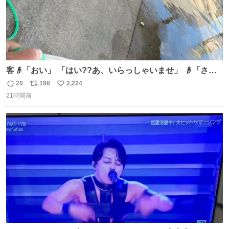
客👴「おい」 「はい??あ、いらっしゃいませ」 👴「さっ
きからずっと水出しっぱなしでもったいないだろ」 「静電
20
188
2,224
返
リ
い
気を逃がし、熱くなった地面の温度を下げ、引火事故の防
21時間前
信
ポ
い
止の為必要な作業です」 👴「水不足の昨今にもったいない
数
ス
ね
ことをするな!!」 それでは歌います、聞いてください 「井
ト
数
数
戸水」