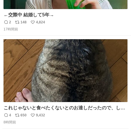
←交際中 結婚して5年→
2
148
4,824
返
リ
い
17時間前
信
ポ
い
数
ス
ね
ト
数
数
これじゃないと食べたくないとのお達しだったので、しっ
ぽ置き場係になっている
4
650
9,432
返
リ
い
8時間前
信
ポ
い
数
ス
ね