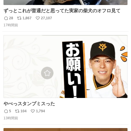
ずっとこれが普通だと思ってた実家の柴犬のオフロ見て
28
1,867
27,107
返
リ
い
17時間前
信
ポ
い
数
ス
ね
ト
数
数
やべっスタンプミスった
5
104
1,794
返
リ
い
13時間前
信
ポ
い
数
ス
ね