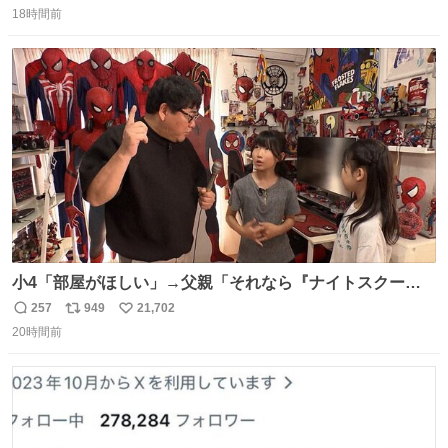
ターの説明を作ってくれたのですが、くりまんじゅうとい
18時間前
信
ポ
い
うやつに説明に「あんたみたいなやつ」と書かれていまし
数
ス
ね
た。 一気に楽しみになりました。
ト
数
数
小4「部屋がほしい」→父親「それなら『ナイトスクー
プ』に言え！無理やろけどな…」
257
949
21,702
返
リ
い
oricon.co.jp/news/2472553/f… ⠀ 「父の部屋を奪いたい」
20時間前
信
ポ
い
小学4年生と妹が登場。自宅の2階には部屋が4つあるの
数
ス
ね
に、父が2部屋使い、姉妹は1部屋。文句を言うと「ナイト
ト
数
数
スクープに改造してもらえ！無理やろけどな」と