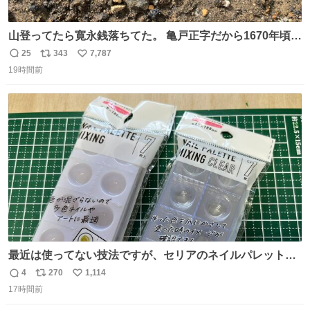
山登ってたら寛永銭落ちてた。 亀戸正字だから1670年頃に
鋳造されたもの。
25
343
7,787
返
リ
い
19時間前
信
ポ
い
数
ス
ね
ト
数
数
最近は使ってない技法ですが、セリアのネイルパレットの
四隅をハサミで切り落とし、やすりがけすればミニチュア
4
270
1,114
返
リ
い
食器ができます。 底にストローをカットしたものを接着し
17時間前
信
ポ
い
塗装すれば茶碗になります。素材が塩化ビニルなので接着
数
ス
ね