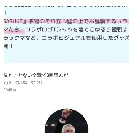
数
ス
ね
ト
数
数
見たことない文章で3回読んだ
2
153
960
返
リ
い
9時間前
信
ポ
い
数
ス
ね
ト
数
数