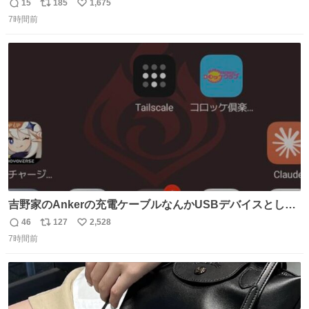
ずくまってました💦 拡散してくれたり探してくれたみなさ
15
185
1,675
返
リ
い
ん本当にありがとございます！ 飛び出し防止柵を増やして
7時間前
信
ポ
い
先生とちょびが怖い思いをしないでいいようにしようと思
数
ス
ね
う！
ト
数
数
吉野家のAnkerの充電ケーブルなんかUSBデバイスとして
通信しようとしてきてるな
46
127
2,528
返
リ
い
7時間前
信
ポ
い
数
ス
ね
ト
数
数