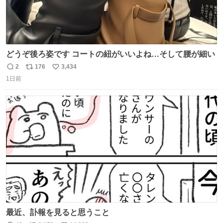
どうぞ後ろ姿です コートの紐がいいよね…そして腰が細い
2
176
3,434
返
リ
い
1日前
信
ポ
い
数
ス
ね
ト
数
数
最近、訃報を見ると思うこと