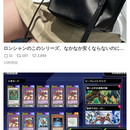
ロンシャンのこのシリーズ、なかなか安くならないのにセ
ール価格になってる🖤✨レザーなのが反則級にかわいい。
11
107
2,650
返
リ
い
持ってるだけでコーデが格上げされる。
16時間前
信
ポ
い
数
ス
ね
ト
数
数