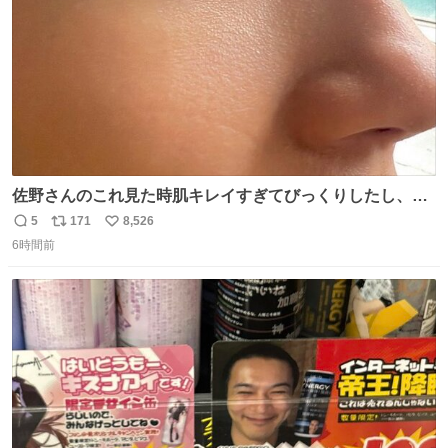
佐野さんのこれ見た時肌キレイすぎてびっくりしたし、や
はりアイドルって体型･肌管理すごすぎる
5
171
8,526
返
リ
い
6時間前
信
ポ
い
数
ス
ね
ト
数
数