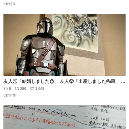
6時間前
信
ポ
い
数
ス
ね
ト
数
数
友人①「結婚しました💍」 友人②「出産しました👼🏻」 友
人③「マイホーム建てました🏡」 私「ｺｽﾄｺのﾃﾞｨﾝ・ｼﾞｬﾘﾝ
5
250
2,005
返
リ
い
さんを床の間に飾ってみました」
6時間前
信
ポ
い
数
ス
ね
ト
数
数