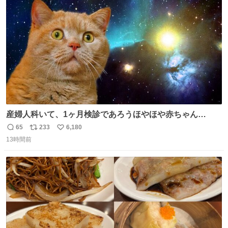
ト
数
数
産婦人科いて、1ヶ月検診であろうほやほや赤ちゃん👩‍🍼
と推定2,3歳の女の子👧🏻をワンオペで連れてるママがいる
65
233
6,180
返
リ
い
のだけども 女の子ずっとママの側から離れない…⁉️ 手を繋
13時間前
信
ポ
い
がなくてもうろちょろしないしママが歩いたらピクミンみ
数
ス
ね
たいにﾄﾃﾄﾃついてってるし逃走しないし脱走しないし逃げ
ト
数
数
ないし走ら文字数