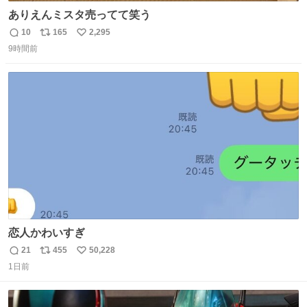
ありえんミスタ売ってて笑う
10
165
2,295
返
リ
い
9時間前
信
ポ
い
数
ス
ね
ト
数
数
恋人かわいすぎ
21
455
50,228
返
リ
い
1日前
信
ポ
い
数
ス
ね
ト
数