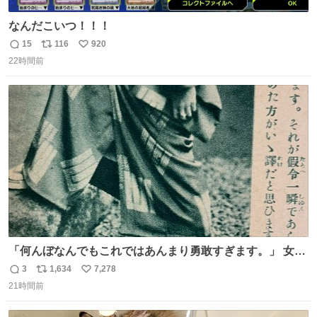
なんだこいつ！！！
15
116
920
返
リ
い
22時間前
信
ポ
い
数
ス
ね
ト
数
数
「何んぼなんでもこれではあんまり勇敢すぎます。」 女性
の立ち振る舞い指南コーナーで、大股を「下品」や「はし
3
1,634
7,278
返
リ
い
たない」という言葉を使わず「勇敢すぎます」と洒落っ気
21時間前
信
ポ
い
たっぷりにたしなめる当時の言葉選びよ 勇敢すぎます、使
数
ス
ね