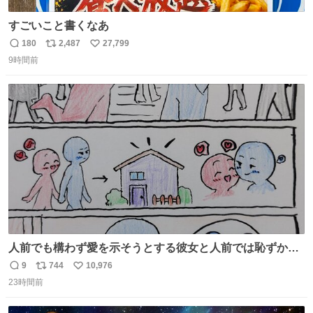
すごいこと書くなあ
180
2,487
27,799
返
リ
い
9時間前
信
ポ
い
数
ス
ね
ト
数
数
人前でも構わず愛を示そうとする彼女と人前では恥ずかし
いけど彼女を死ぬほど愛している彼氏 同士いませんか✋️
9
744
10,976
返
リ
い
23時間前
信
ポ
い
数
ス
ね