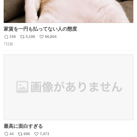
家賃を一円も払ってない人の態度
156
5,186
66,804
返
リ
い
7日前
信
ポ
い
数
ス
ね
ト
数
数
最高に面白すぎる
44
696
7,473
返
リ
い