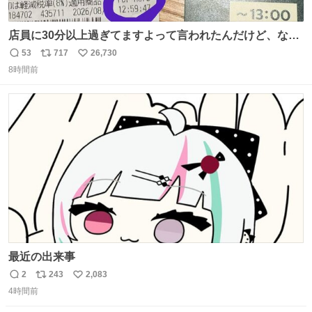
店員に30分以上過ぎてますよって言われたんだけど、なん
かヲレ13秒しか滞在許されてなかったっぽい え？なんで？
53
717
26,730
返
リ
い
8時間前
信
ポ
い
数
ス
ね
ト
数
数
最近の出来事
2
243
2,083
返
リ
い
4時間前
信
ポ
い
数
ス
ね