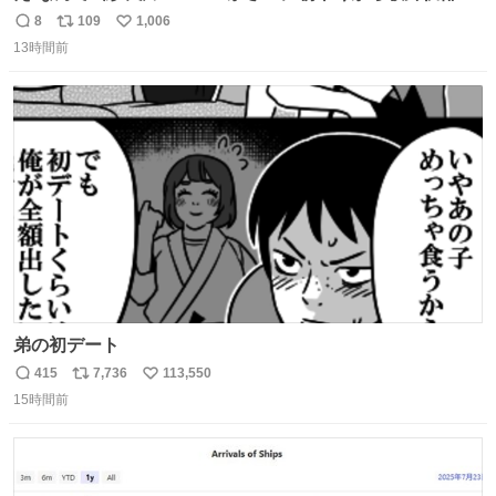
の8代目尾上菊五郎さんが来店‼️旦那さんを亡くした姫子さ
8
109
1,006
返
リ
い
んを元気付けに来たそうです😄 わざわざ鯵ヶ沢赤石まで😅
13時間前
信
ポ
い
姫子さんもまさかのイケメン来店にさぞかしビックリした
数
ス
ね
でしょうね😆 #尾上菊五郎 #スーパーかさい
ト
数
数
弟の初デート
415
7,736
113,550
返
リ
い
15時間前
信
ポ
い
数
ス
ね
ト
数
数