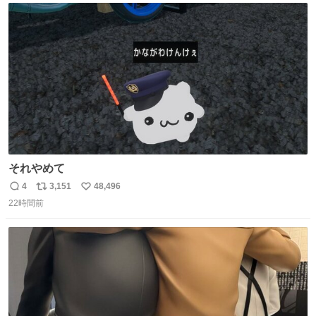
ト
数
数
それやめて
4
3,151
48,496
返
リ
い
22時間前
信
ポ
い
数
ス
ね
ト
数
数