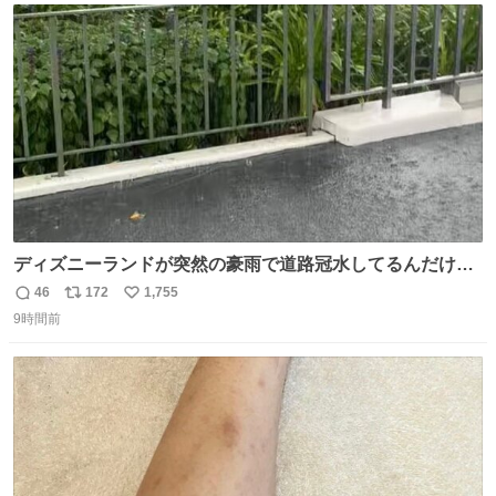
ト
数
数
ディズニーランドが突然の豪雨で道路冠水してるんだけど
☔️ この雨で今年初のミッションクールダウン中止。幾ら何
46
172
1,755
返
リ
い
でもやばすぎだろ...
9時間前
信
ポ
い
数
ス
ね
ト
数
数