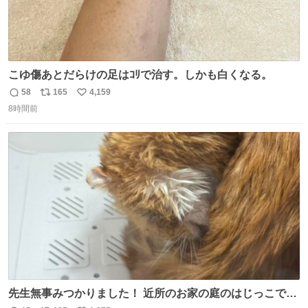
こゆ傷あとだらけの足はｺﾘで治す。しかも白くなる。
58
165
4,159
返
リ
い
8時間前
信
ポ
い
数
ス
ね
ト
数
数
先生無事みつかりました！ 近所のお家の庭のはじっこでう