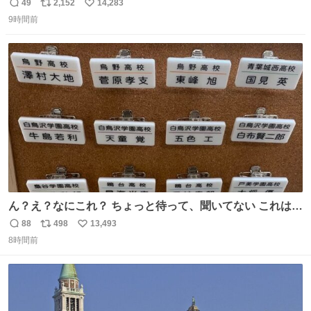
49
2,152
14,283
返
リ
い
9時間前
信
ポ
い
数
ス
ね
ト
数
数
ん？え？なにこれ？ ちょっと待って、聞いてない これは販
売されているのもですか？
88
498
13,493
返
リ
い
8時間前
信
ポ
い
数
ス
ね
ト
数
数