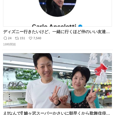
ディズニー行きたいけど、一緒に行くほど仲のいい友達が
居ない… ほんでこれ
24
151
7,540
返
リ
い
18時間前
信
ポ
い
数
ス
ね
ト
数
数
え❗️なんで⁉️ 鯵ヶ沢スーパーかさいに朝早くから歌舞伎俳優