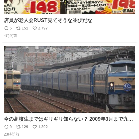
店員が老人会RUST見てそうな並びだな
5
151
2,797
返
リ
い
4時間前
信
ポ
い
数
ス
ね
ト
数
数
今の高校生まではギリギリ知らない？ 2009年3月まで九州
に寝台特急が走っていたことを
9
129
1,202
返
リ
い
23時間前
信
ポ
い