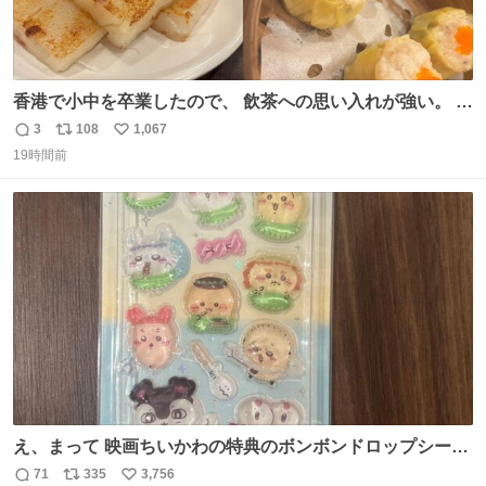
香港で小中を卒業したので、 飲茶への思い入れが強い。 常
に現地の味を探している。 横浜中華街まで行き、店を厳選
3
108
1,067
返
リ
い
すれば流石に出会えるけど、もっと近場で気軽に行ける店
19時間前
信
ポ
い
はないか。 代々木にあった。 多少違うかなというのもあっ
数
ス
ね
たけど、 総合的には満足。
ト
数
数
え、まって 映画ちいかわの特典のボンボンドロップシール
もうメルカリにでてるやん #ちいかわ
71
335
3,756
返
リ
い