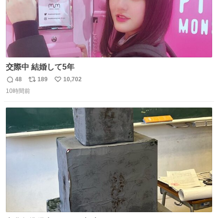
交際中 結婚して5年
48
189
10,702
返
リ
い
10時間前
信
ポ
い
数
ス
ね
ト
数
数