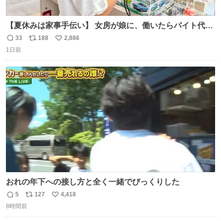
【夏休みは家事手伝い】 女房が娘に、働いたらバイト代も
らえば？と言ったら、娘は、いらない、と言って黙々と働
33
188
2,886
返
リ
い
いてくれました。 あとでソフトクリーム買ってやろうと思
1日前
信
ポ
い
いました。
数
ス
ね
ト
数
数
おれの年下への接し方と全く一緒でびっくりした
5
127
4,418
返
リ
い
8時間前
信
ポ
い
数
ス
ね