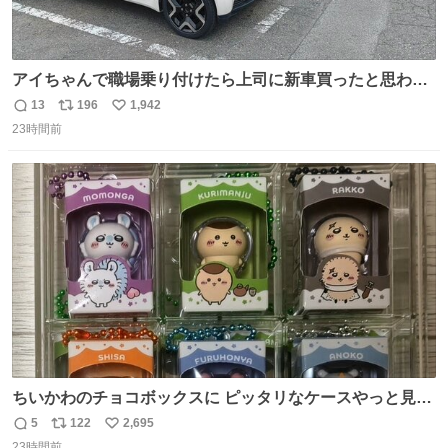
アイちゃんで職場乗り付けたら上司に新車買ったと思われ
たの嬉しすぎる。 20年落ちの車もやりようによっては新車
13
196
1,942
返
リ
い
っぽく見えるってことよ。 令和の車の横に並べても違和感
23時間前
信
ポ
い
ない平成18年式です。
数
ス
ね
ト
数
数
ちいかわのチョコボックスに ピッタリなケースやっと見つ
かった😭
5
122
2,695
返
リ
い
23時間前