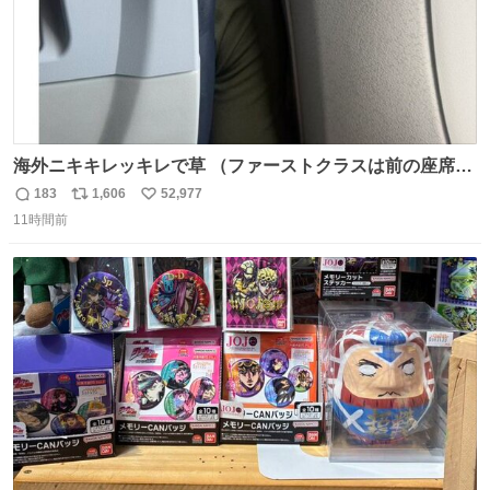
海外ニキキレッキレで草 （ファーストクラスは前の座席で
あるため）
183
1,606
52,977
返
リ
い
11時間前
信
ポ
い
数
ス
ね
ト
数
数