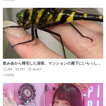
信
ポ
い
数
ス
ね
ト
数
数
飲み会から帰宅した深夜、マンションの廊下にいらっしゃ
ったオニヤンマ様 まさかこんな都会でお会いできるなんて
260
737
16,413
返
リ
い
思っておらず大興奮しております かっこよすぎる 指を差し
22時間前
信
ポ
い
伸べると乗ってきてくれたのでひとまず一緒に帰宅しまし
数
ス
ね
たが、飛ばないということは弱っていらっしゃるのでしょ
ト
数
数
うか…素敵すぎる