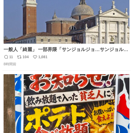
一般人「綺麗」 一部界隈「サンジョルジョ…サンジョルジ
ョマ…ジョルノジョバァーナ！！』
11
104
1,081
返
リ
い
8時間前
信
ポ
い
数
ス
ね
ト
数
数