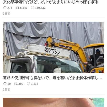
文化祭準備中だけど、机上があまりにいじめっぽすぎる
276
5,147
119,332
返
リ
い
1日前
信
ポ
い
数
ス
ね
ト
数
数
道路の使用許可も得ないで、道を塞いだまま解体作業して
る。 写真を撮ろうとしたら「勝手に写真撮るな馬鹿野郎」
19
390
1,114
返
リ
い
と罵倒されるなど。
1日前
信
ポ
い
数
ス
ね
ト
数
数