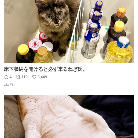
っていきたい… （昭和4年婦人倶楽部新年号より）
ト
数
数
床下収納を開けると必ず来るねぎ氏。
4
110
3,449
返
リ
い
1日前
信
ポ
い
数
ス
ね
ト
数
数