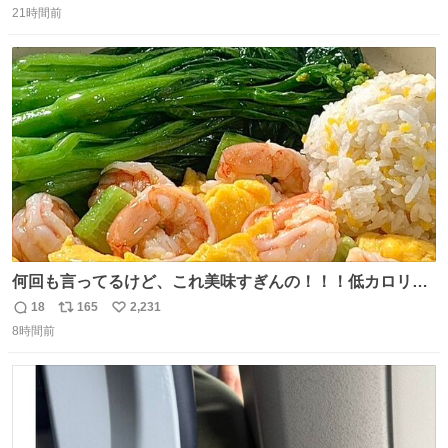
21時間前
信
ポ
い
数
ス
ね
ト
数
数
何回も言ってるけど、これ美味すぎんの！！！低カロリー
で満足感エグいから一生食べてる😭
18
165
2,231
返
リ
い
8時間前
信
ポ
い
数
ス
ね
ト
数
数