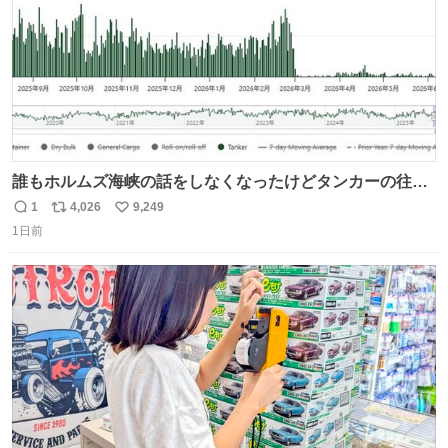
誰もホルムズ海峡の話をしなくなったけどタンカーの往来
は消滅したままですねと
1
4,026
9,249
返
リ
い
1日前
信
ポ
い
数
ス
ね
ト
数
数