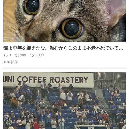
猫よ中年を迎えたな、頼むからこのまま不老不死でいてく
れ…と願ってから、いや人間の家族が死に絶えて猫だけこ
3
199
3,322
返
リ
い
の世に置いていくなんてひどいことはできない…と思って
18時間前
信
ポ
い
から、猫のこの可愛さと愛嬌なら未来永劫ほかの人間に可
数
ス
ね
愛がられて困ることもなかろうなと思ったのでやっぱり猫
ト
数
数
よ不老不死でいてくれ