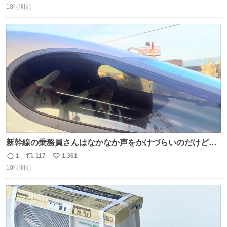
18時間前
信
ポ
い
数
ス
ね
ト
数
数
新幹線の乗務員さんはなかなか声をかけづらいのだけど😅
ルミエールの運転士さん、運転台にカメラマン向けたらお
1
117
1,361
返
リ
い
二人で敬礼🫡✨ 暗くて上手く撮れないなぁ…な顔してた
10時間前
信
ポ
い
ら、わざわざ車外に出て来てくださり✨ 「フリー素材なの
数
ス
ね
で載せて大丈夫です！」と自ら言ってくださる親切気さく
ト
数
数
なS運転士さん感謝