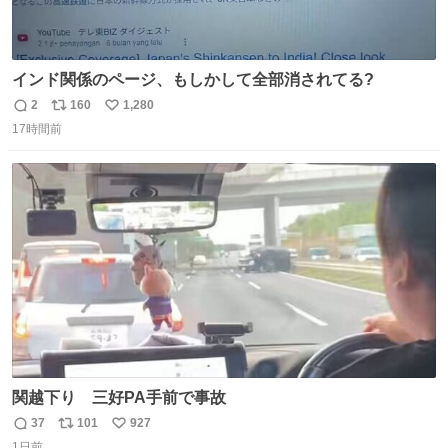
インド関係のページ、もしかして全部消されてる?
2
160
1,280
返
リ
い
17時間前
信
ポ
い
数
ス
ね
ト
数
数
関越下り 三好PA手前で事故
37
101
927
返
リ
い
1日前