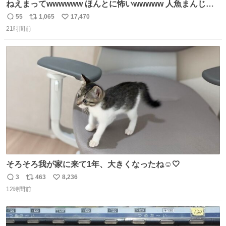
ねえまってwwwwww ほんとに怖いwwwww 人魚まんじゅ
う買ってきたから私も永遠のいのちを…ぐへへ…と思いな
55
1,065
17,470
返
リ
い
がら1つ食べたら 奥歯欠けたんだけど！！！！？？？ しか
21時間前
信
ポ
い
もガッツリ😭 まんじゅうだよ？？？？？？ ガリッて言っ
数
ス
ね
たから何？と思って口から出したら自分の歯wwwwww セ
ト
数
数
イレーンの呪いじゃん😭
そろそろ我が家に来て1年、大きくなったね☺️🤍
3
463
8,236
返
リ
い
12時間前
信
ポ
い
数
ス
ね
ト
数
数