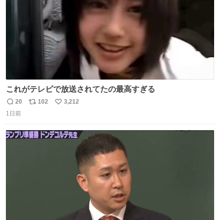
これがテレビで放送されてたの最高すぎる
20
102
3,212
返
リ
い
1日前
信
ポ
い
数
ス
ね
ト
数
数