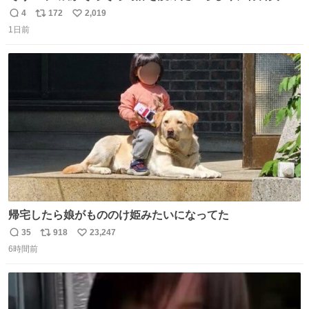
円で作れる知育時計作ってみた！ めっちゃ簡単！ ありがと
4
172
2,019
返
リ
い
う先人！
1日前
信
ポ
い
数
ス
ね
ト
数
数
帰宅したら娘がもののけ姫みたいになってた
35
918
23,247
返
リ
い
6時間前
信
ポ
い
数
ス
ね
ト
数
数