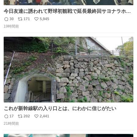
今日友達に誘われて野球初観戦で延長最終回サヨナラホー
ムラン見れたんですけど、これが野球ですか？ 鳥肌止まら
30
171
5,945
返
リ
い
んです笑
19時間前
信
ポ
い
数
ス
ね
ト
数
数
これが新幹線駅の入り口とは、にわかに信じがたい
17
202
2,441
返
リ
い
21時間前
信
ポ
い
数
ス
ね