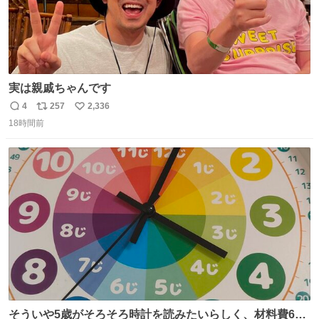
実は親戚ちゃんです
4
257
2,336
返
リ
い
18時間前
信
ポ
い
数
ス
ね
ト
数
数
そういや5歳がそろそろ時計を読みたいらしく、材料費600