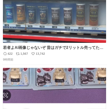
若者よAI画像じゃないぞ 昔はガチで2リットル売ってたん
やでw
422
1,567
13,742
返
リ
い
9時間前
信
ポ
い
数
ス
ね
ト
数
数