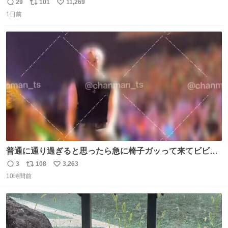
29
101
11,269
返
リ
い
1日前
信
ポ
い
数
ス
ね
ト
数
数
普通に通り過ぎると思ったら急に椅子ガッって来てビビっ
た。そんでまじいい匂い。← #超特急_ESCORT
3
108
3,263
返
リ
い
10時間前
信
ポ
い
数
ス
ね
ト
数
数