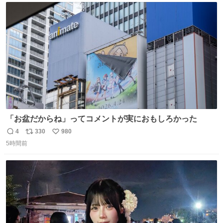
ト
数
数
「お盆だからね」ってコメントが実におもしろかった
4
330
980
返
リ
い
5時間前
信
ポ
い
数
ス
ね
ト
数
数