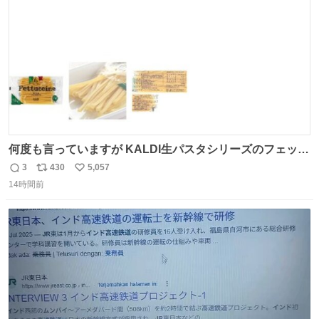
数
何度も言っていますが KALDI生パスタシリーズのフェット
チーネは 真剣(ガチ)で美味いぞ
3
430
5,057
返
リ
い
14時間前
信
ポ
い
数
ス
ね
ト
数
数