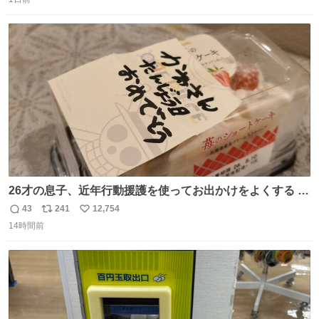
信
ポ
い
数
ス
ね
ト
数
数
26才の息子、近年行動援護を使ってお出かけをよくする 親
との外出はもう嫌らしい。 中身は小学生位なのに小癪な😅
43
241
12,754
返
リ
い
昨日は夜のショッピングモールに行った 先に寝といてよ❗
14時間前
信
ポ
い
と何度も何度も言い残して。 起きたら冷蔵庫に… ああ、こ
数
ス
ね
れ買いに行ってくれたんだ…😭
ト
数
数