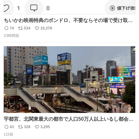
ちいかわ映画特典のボンドロ、不要ならその場で受け取り
辞退すれば良いのに白々しい
74
534
10,378
返
リ
い
23時間前
信
ポ
い
数
ス
ね
ト
数
数
宇都宮、北関東最大の都市で人口50万人以上いるし都会何
だろうなと思っていたら想像以上に都会で興奮した
43
328
3,295
返
リ
い
1日前
信
ポ
い