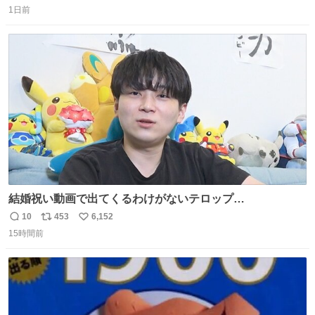
1日前
信
ポ
い
数
ス
ね
ト
数
数
結婚祝い動画で出てくるわけがないテロップ
youtu.be/4pJ7U22AYtw
10
453
6,152
返
リ
い
15時間前
信
ポ
い
数
ス
ね
ト
数
数