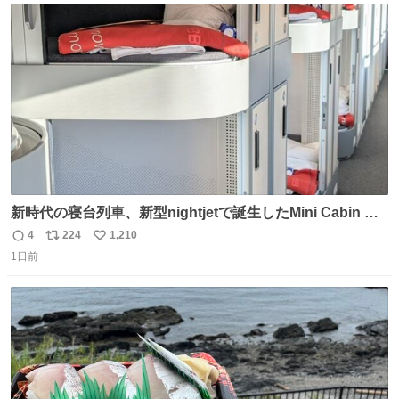
ト
数
数
新時代の寝台列車、新型nightjetで誕生したMini Cabin ま
さに走るカプセルホテルといった感じで、一人旅で利用す
4
224
1,210
返
リ
い
るのにはちょうどいい設備。 他の人も言ってましたが、サ
1日前
信
ポ
い
ンライズの後継に欲しい…
数
ス
ね
ト
数
数