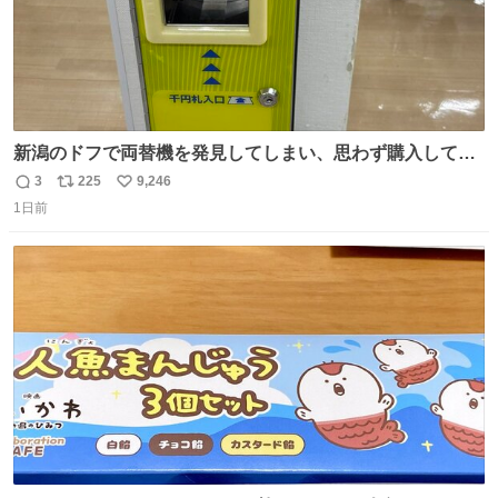
新潟のドフで両替機を発見してしまい、思わず購入してし
まい大阪に発送するイベントが発生
3
225
9,246
返
リ
い
1日前
信
ポ
い
数
ス
ね
ト
数
数