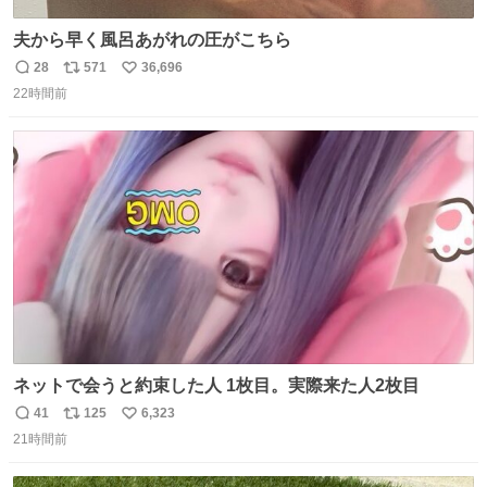
夫から早く風呂あがれの圧がこちら
28
571
36,696
返
リ
い
22時間前
信
ポ
い
数
ス
ね
ト
数
数
ネットで会うと約束した人 1枚目。実際来た人2枚目
41
125
6,323
返
リ
い
21時間前
信
ポ
い
数
ス
ね