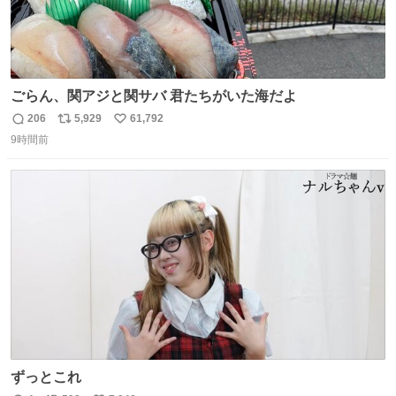
ごらん、関アジと関サバ 君たちがいた海だよ
206
5,929
61,792
返
リ
い
9時間前
信
ポ
い
数
ス
ね
ト
数
数
ずっとこれ