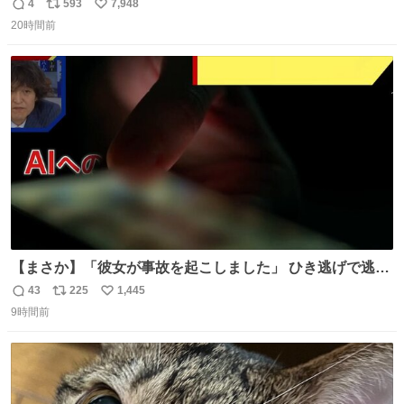
4
593
7,948
返
リ
い
20時間前
信
ポ
い
数
ス
ね
ト
数
数
【まさか】「彼女が事故を起こしました」 ひき逃げで逃走
した男、AIの相談履歴で“ウソ発覚” 警察が男のスマホを押
43
225
1,445
返
リ
い
収して解析すると、出頭する前に事故の詳しい状況やどう
9時間前
信
ポ
い
対応すればいいかをAIに相談していたことがわかった。し
数
ス
ね
かし、AIの回答は「正直に警察に話すように」だった。
ト
数
数