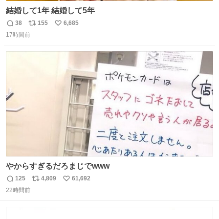
結婚して1年 結婚して5年
38
155
6,685
返
リ
い
17時間前
信
ポ
い
数
ス
ね
ト
数
数
やからすぎるだろまじでwww
125
4,809
61,692
返
リ
い
22時間前
信
ポ
い
数
ス
ね
ト
数