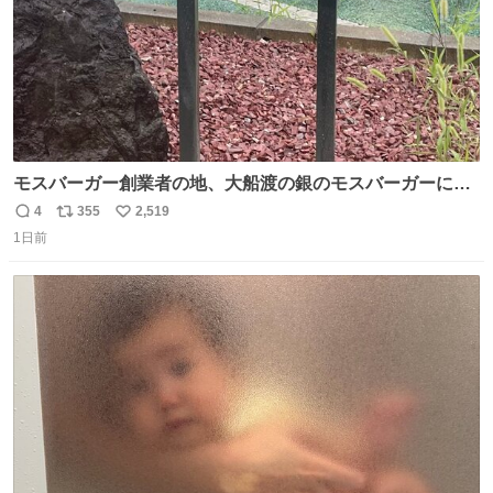
モスバーガー創業者の地、大船渡の銀のモスバーガーに一
礼。
4
355
2,519
返
リ
い
1日前
信
ポ
い
数
ス
ね
ト
数
数