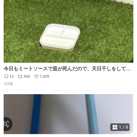
ト
数
数
今日もミートソースで皿が死んだので、天日干しをしてい
ます🍝 ありがとう先人の知恵
13
458
7,209
返
リ
い
1日前
信
ポ
い
数
ス
ね
ト
数
数