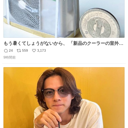
もう暑くてしょうがないから、 「新品のクーラーの室外機
のミニチュア」 でも見ていってよ
24
559
3,173
返
リ
い
9時間前
信
ポ
い
数
ス
ね
ト
数
数