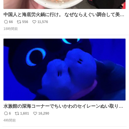
中国人と海底労火鍋に行け。 なぜならえぐい調合して美味
しすぎる ソースを作ってくれるから。
66
556
11,576
返
リ
い
18時間前
信
ポ
い
数
ス
ね
ト
数
数
水族館の深海コーナーでちいかわのセイレーンぬい取り出
したら目光っててビビりました #ちいかわ
6
1,601
16,290
返
リ
い
4時間前
信
ポ
い
数
ス
ね