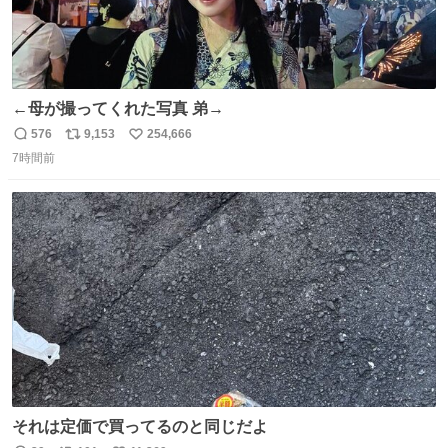
←母が撮ってくれた写真 弟→
576
9,153
254,666
返
リ
い
7時間前
信
ポ
い
数
ス
ね
ト
数
数
それは定価で買ってるのと同じだよ