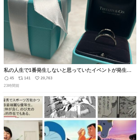
ト
数
数
私の人生で1番発生しないと思っていたイベントが発生し
ました
45
141
20,763
返
リ
い
23時間前
信
ポ
い
数
ス
ね
ト
数
数