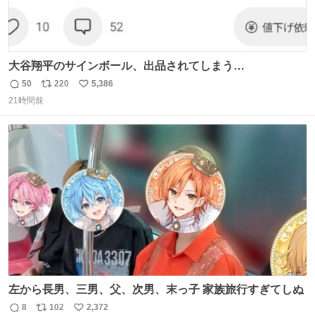
大谷翔平のサインボール、出品されてしまう…
50
220
5,386
返
リ
い
21時間前
信
ポ
い
数
ス
ね
ト
数
数
左から長男、三男、父、次男、末っ子 家族旅行すぎてしぬ
8
102
2,372
返
リ
い