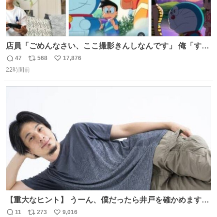
店員「ごめんなさい、ここ撮影きんしなんです」 俺「すみ
ません！すぐ消します」 店員「念のためフォルダから消し
47
568
17,876
返
リ
い
てるところ見せて頂けますか？」 俺「はい…」
22時間前
信
ポ
い
数
ス
ね
ト
数
数
【重大なヒント】 うーん、僕だったら井戸を確かめますけ
どね
11
273
9,016
返
リ
い