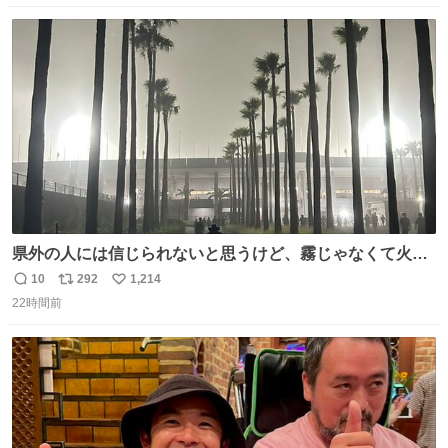
数
ス
ね
ト
数
数
県外の人には信じられないと思うけど、霧じゃなくて火山
灰です🌋 #桜島
10
292
1,214
返
リ
い
22時間前
信
ポ
い
数
ス
ね
ト
数
数