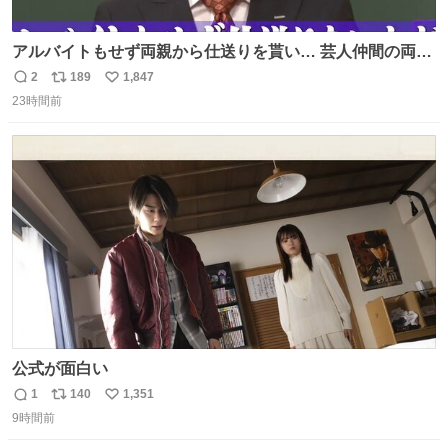
アルバイトもせず両親から仕送りを貰い… 芸人仲間の両親
のスネまでかじる!? ドンデコルテ銀次⚡️ 無料見逃し配信は
2
189
1,847
返
リ
い
こちらから ▶︎abema.go.link/gBLVb ◤しくじり先生
23時間前
信
ポ
い
ABEMAにて毎週最新話無料配信中◢ @10000nabe
数
ス
ね
@akmllube0617
ト
数
数
公式が面白い
1
140
1,351
返
リ
い
9時間前
信
ポ
い
数
ス
ね