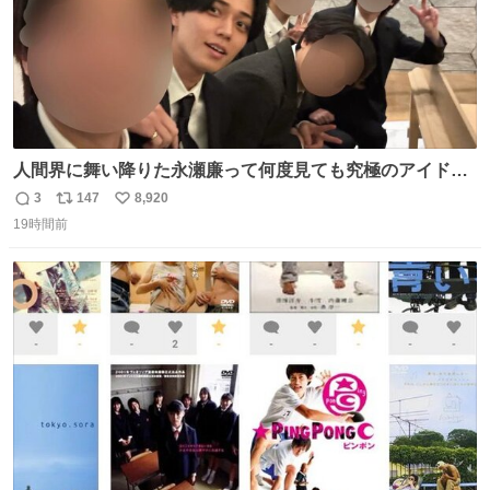
人間界に舞い降りた永瀬廉って何度見ても究極のアイドル
過ぎてずっと味する。美味い。
3
147
8,920
返
リ
い
19時間前
信
ポ
い
数
ス
ね
ト
数
数