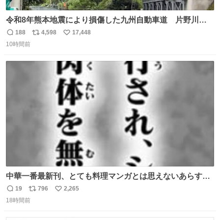
令和8年熊本地震により損傷した九州自動車道 片野川橋
（下り線）の復旧作業を行っています。 タイムラプス動画
188
4,598
17,448
返
リ
い
で、段差が生じた橋桁をジャッキアップしている様子をご
10時間前
信
ポ
い
紹介します。 引き続き、早期復旧に向けて着実に工事を進
数
ス
ね
めてまいります。 #NEXCO西日本 #熊本地震
ト
数
数
中華一番最新刊、とても料理マンガとは思えないあらすじ
の書き出ししてて最高
19
796
2,265
返
リ
い
18時間前
信
ポ
い
数
ス
ね