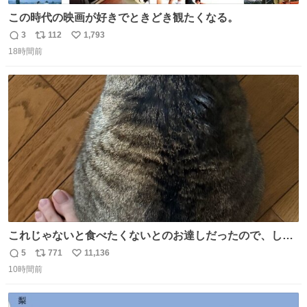
この時代の映画が好きでときどき観たくなる。
3
112
1,793
返
リ
い
18時間前
信
ポ
い
数
ス
ね
ト
数
数
これじゃないと食べたくないとのお達しだったので、しっ
ぽ置き場係になっている
5
771
11,136
返
リ
い
10時間前
信
ポ
い
数
ス
ね
ト
数