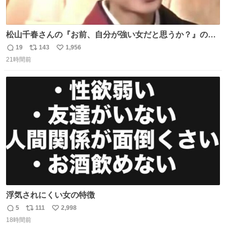
松山千春さんの『お前、自分が強い女だと思うか？』の一
言で… 中森明菜さんが思わず本音をこぼす瞬間😭
19
143
1,956
返
リ
い
21時間前
信
ポ
い
数
ス
ね
ト
数
数
浮気されにくい女の特徴
5
111
2,998
返
リ
い
18時間前
信
ポ
い