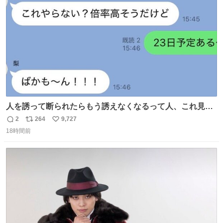
数
人を誘って断られたらもう誘えなくなるって人、これ見て
元気出してほしい
2
264
9,727
返
リ
い
18時間前
信
ポ
い
数
ス
ね
ト
数
数