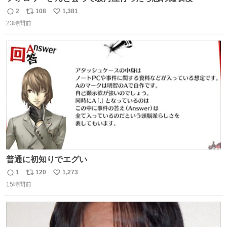
2
108
1,381
返
リ
い
23時間前
信
ポ
い
数
ス
ね
ト
数
数
普通に初知りでエグい
1
120
1,273
返
リ
い
15時間前
信
ポ
い
数
ス
ね
ト
数
数