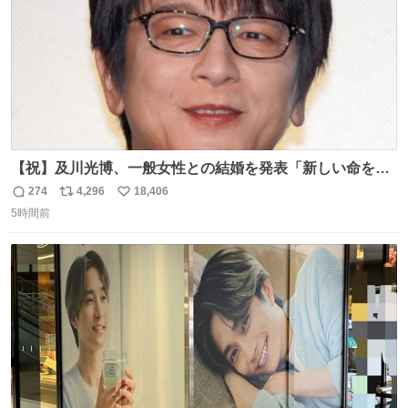
【祝】及川光博、一般女性との結婚を発表「新しい命を授
かっております」 news.livedoor.com/lite/article_d…
274
4,296
18,406
返
リ
い
「私、及川光博はこの度、交際しておりました方と入籍い
5時間前
信
ポ
い
たしました。また、新しい命を授かっております」「今後
数
ス
ね
も変わらず俳優として、ミッチーとして、努力し精進して
ト
数
数
参ります」とつづった。