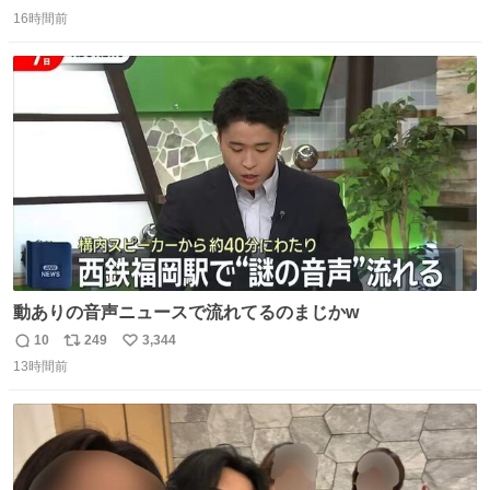
返
リ
い
16時間前
信
ポ
い
数
ス
ね
ト
数
数
動ありの音声ニュースで流れてるのまじかw
10
249
3,344
返
リ
い
13時間前
信
ポ
い
数
ス
ね
ト
数
数