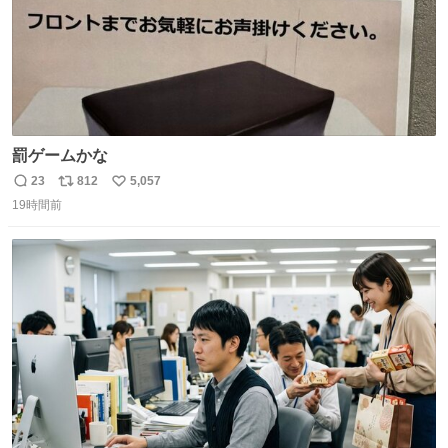
罰ゲームかな
23
812
5,057
返
リ
い
19時間前
信
ポ
い
数
ス
ね
ト
数
数