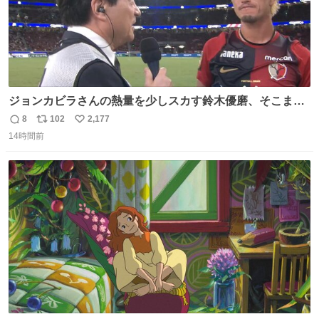
ジョンカビラさんの熱量を少しスカす鈴木優磨、そこまで
小笠原満男リスペクトしなくていいよw （早くシャワー浴
8
102
2,177
返
リ
い
びたそう）
14時間前
信
ポ
い
数
ス
ね
ト
数
数