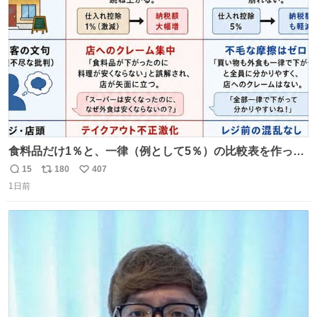
数
食料品だけ1％と、一律（例として5％）の比較表を作って
みました。 参考になるかと思います。
15
180
407
返
リ
い
1日前
信
ポ
い
数
ス
ね
ト
数
数