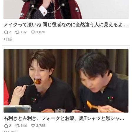
メイクって凄いね 同じ役者なのに全然違う人に見えるよ #
仮面ライダーマイス #ブルーロック
2
107
1,620
返
リ
い
1日前
信
ポ
い
数
ス
ね
ト
数
数
右利きと左利き、フォークとお箸、黒Tシャツと黒シャ
ツ、ありがとう、いい塩レです
2
144
3,785
返
リ
い