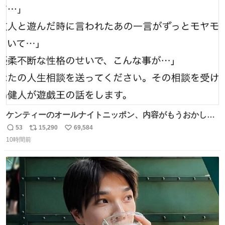
ト
数
数
ケンティーのオールナイトニッポン、内容がもうおかしい
#中島健人ANN
53
15,290
69,584
返
リ
い
10時間前
信
ポ
い
数
ス
ね
ト
数
数