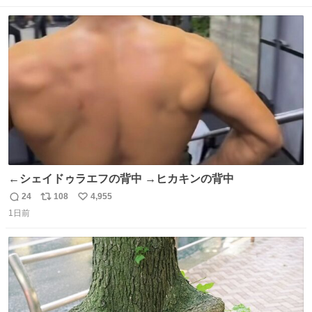
数
ス
ね
ト
数
数
←シェイドゥラエフの背中 →ヒカキンの背中
24
108
4,955
返
リ
い
1日前
信
ポ
い
数
ス
ね
ト
数
数