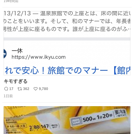
肌の手入れと同じくらい、ヴィクトリア朝の女性達の美容
19時間前
信
ポ
い
習慣に欠かせないものだった。 当時の香水は、現在私たち
数
ス
ね
が知る香水よりも単純な組成で、その大部分は薔薇、菫、
ト
数
数
ベルガモット、
キモすぎる
17
362
9,780
返
リ
い
1日前
信
ポ
い
数
ス
ね
ト
数
数