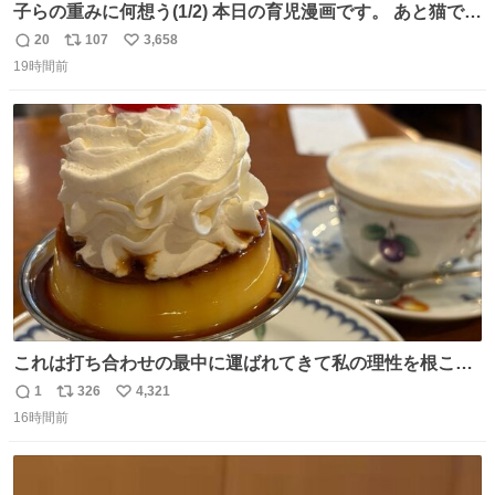
子らの重みに何想う(1/2) 本日の育児漫画です。 あと猫で
す。
20
107
3,658
返
リ
い
19時間前
信
ポ
い
数
ス
ね
ト
数
数
これは打ち合わせの最中に運ばれてきて私の理性を根こそ
ぎ奪い去ったプリンの写真です。
1
326
4,321
返
リ
い
16時間前
信
ポ
い
数
ス
ね
ト
数
数