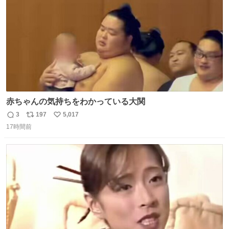
赤ちゃんの気持ちをわかっている大関
3
197
5,017
返
リ
い
17時間前
信
ポ
い
数
ス
ね
ト
数
数