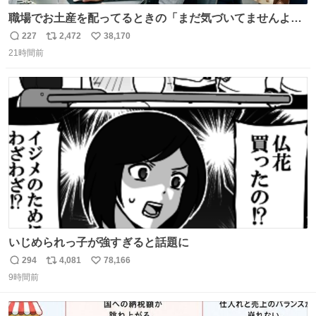
職場でお土産を配ってるときの「まだ気づいてませんよ」
的な演技が毎回シンドい。
227
2,472
38,170
返
リ
い
21時間前
信
ポ
い
数
ス
ね
ト
数
数
いじめられっ子が強すぎると話題に
294
4,081
78,166
返
リ
い
9時間前
信
ポ
い
数
ス
ね
ト
数