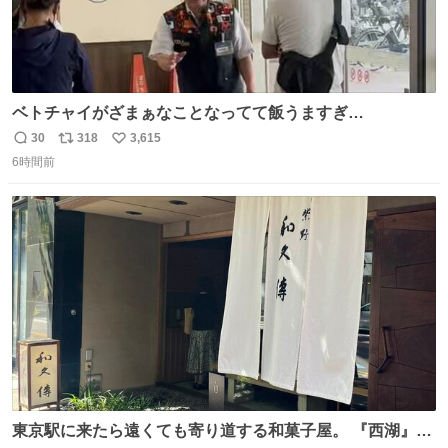
ベトチャイがざまぁなことなってて飯うますぎ
る〜〜〜！！！！！！！！ 店員さんの神対応によって先頭
30
318
3,615
返
リ
い
並んでたのに列からハブられてたwwwwwwwwwwww
6時間前
信
ポ
い
数
ス
ね
ト
数
数
東京駅に来たら遠くても寄り道する和菓子屋。 『西湖』と