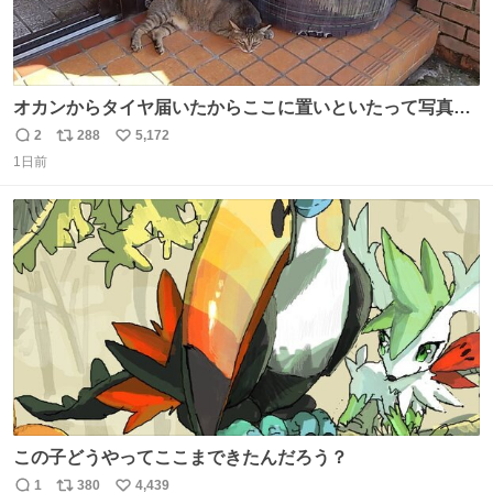
オカンからタイヤ届いたからここに置いといたって写真送
られてきたけど明らかに猫が邪魔くさそうな顔してて草
2
288
5,172
返
リ
い
1日前
信
ポ
い
数
ス
ね
ト
数
数
この子どうやってここまできたんだろう？
1
380
4,439