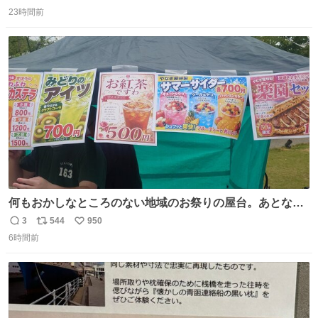
返
リ
い
23時間前
信
ポ
い
数
ス
ね
ト
数
数
何もおかしなところのない地域のお祭りの屋台。あとなん
か割と聞き馴染みのあるBGMが流れてます #関広見まつり
3
544
950
返
リ
い
#関広見まつり2026
6時間前
信
ポ
い
数
ス
ね
ト
数
数