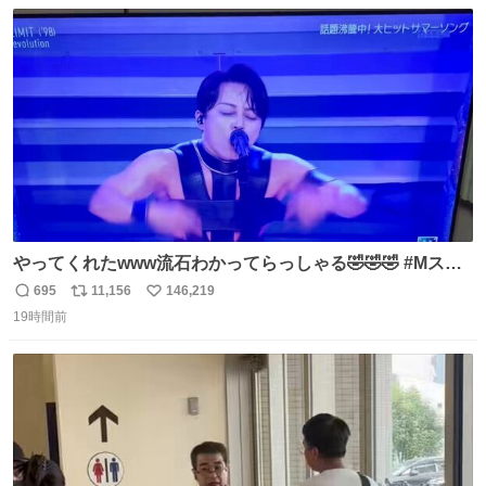
数
ス
ね
ト
数
数
やってくれたwww流石わかってらっしゃる🤣🤣🤣 #Mステ
#西川貴教
695
11,156
146,219
返
リ
い
19時間前
信
ポ
い
数
ス
ね
ト
数
数