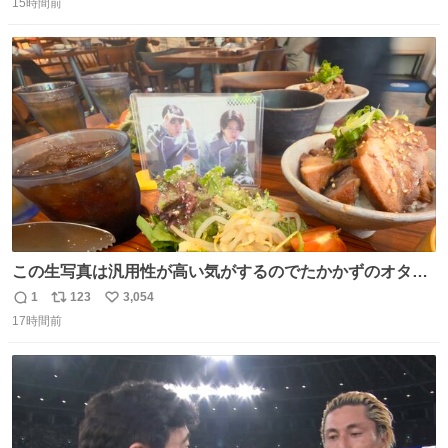
15時間前
信
ポ
い
数
ス
ね
ト
数
数
この生写真は汎用性が高い気がするのでたかかずのオタク
は絶対買った方が良いw
1
123
3,054
返
リ
い
17時間前
信
ポ
い
数
ス
ね
ト
数
数