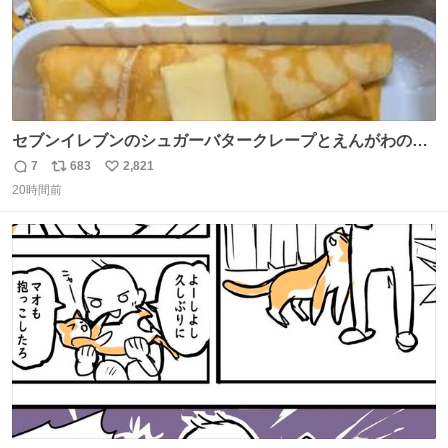
セブンイレブンのシュガーバタークレープとえんがわの寿
司を探している人へ！ シュガーバタークレープは目黒、品
7
683
2,821
返
リ
い
川、蒲田、渋谷、川崎、横浜、鶴見、九州の一部エリア限
20時間前
信
ポ
い
定商品で8月5日に発注が終了したため店舗に置いてあると
数
ス
ね
ころ少ないですが見つけたら即買いです🤩❣️
ト
数
数