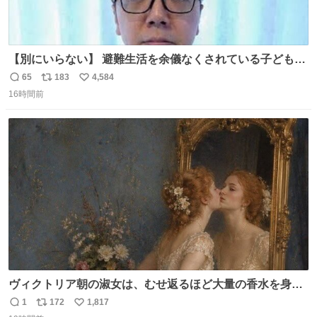
【別にいらない】 避難生活を余儀なくされている子どもた
ちのためにヒカキンボックス1000個を寄付させていただき
65
183
4,584
返
リ
い
ました
16時間前
信
ポ
い
数
ス
ね
ト
数
数
ヴィクトリア朝の淑女は、むせ返るほど大量の香水を身に
つけるものではないとされていた。それでも香水は、髪や
1
172
1,817
返
リ
い