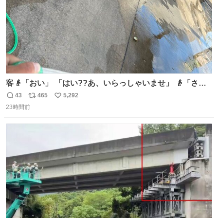
客👴「おい」 「はい??あ、いらっしゃいませ」 👴「さっ
きからずっと水出しっぱなしでもったいないだろ」 「静電
43
465
5,292
返
リ
い
気を逃がし、熱くなった地面の温度を下げ、引火事故の防
23時間前
信
ポ
い
止の為必要な作業です」 👴「水不足の昨今にもったいない
数
ス
ね
ことをするな!!」 それでは歌います、聞いてください 「井
ト
数
数
戸水」