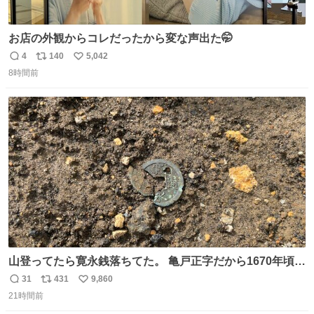
お店の外観からコレだったから変な声出た🤭
4
140
5,042
返
リ
い
8時間前
信
ポ
い
数
ス
ね
ト
数
数
山登ってたら寛永銭落ちてた。 亀戸正字だから1670年頃に
鋳造されたもの。
31
431
9,860
返
リ
い
21時間前
信
ポ
い