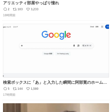
アリエッティ部屋やっぱり憧れ
2
103
3,233
返
リ
い
18時間前
信
ポ
い
数
ス
ね
ト
数
数
検索ボックスに「あ」と入力した瞬間に阿部寛のホームペ
ージにジャンプするChromeプラグインを作ってみた 普段
5
144
1,580
返
リ
い
使いに多大なる犠牲を払うことで最速を実現しました
17時間前
信
ポ
い
数
ス
ね
ト
数