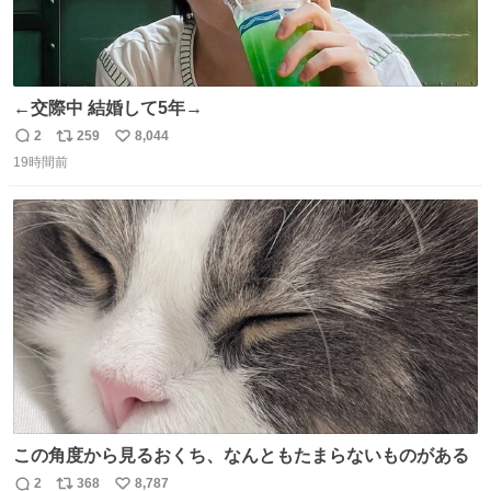
←交際中 結婚して5年→
2
259
8,044
返
リ
い
19時間前
信
ポ
い
数
ス
ね
ト
数
数
この角度から見るおくち、なんともたまらないものがある
2
368
8,787