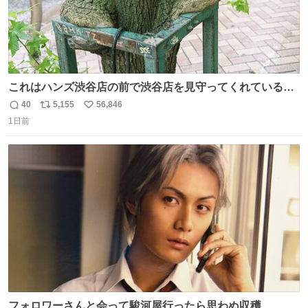
これはハンズ渋谷店の前で渋谷店を見守ってくれている
「くつろ木」。
40
5,155
56,846
返
リ
い
1日前
信
ポ
い
数
ス
ね
ト
数
数
フォロワーさんと会って駿河屋行ったら思わぬ収穫