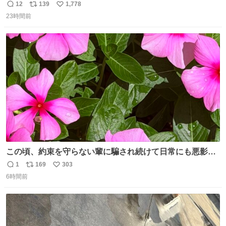
いう笹に包まれ、蓮根の粉で出来た生菓子がたまらなく美
12
139
1,778
返
リ
い
味しい。 笹の香りと和三盆の風味、蓮粉のもちもちと特徴
23時間前
信
ポ
い
ある食感は唯一無二。
数
ス
ね
ト
数
数
この頃、約束を守らない輩に騙され続けて日常にも悪影響
が出てきて仕事も出来ずでストレスマックス。 解決には断
1
169
303
返
リ
い
ち切るのみ。 そんな時に美しい光景は救いの刻です。 人様
6時間前
信
ポ
い
に迷惑をかける人間の神経には理解が出来ないし理解する
数
ス
ね
気もない。 実直に生きる！ 今日も嘘に負けずに頑張りま
ト
数
数
す。 #LUNE #約束