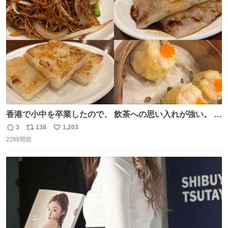
ト
数
数
香港で小中を卒業したので、 飲茶への思い入れが強い。 常
に現地の味を探している。 横浜中華街まで行き、店を厳選
3
138
1,203
返
リ
い
すれば流石に出会えるけど、もっと近場で気軽に行ける店
22時間前
信
ポ
い
はないか。 代々木にあった。 多少違うかなというのもあっ
数
ス
ね
たけど、 総合的には満足。
ト
数
数