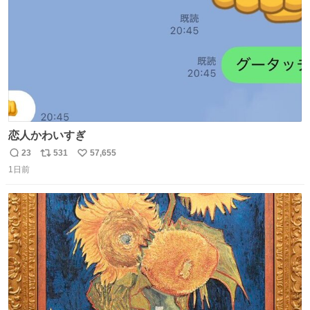
恋人かわいすぎ
23
531
57,655
返
リ
い
1日前
信
ポ
い
数
ス
ね
ト
数
数