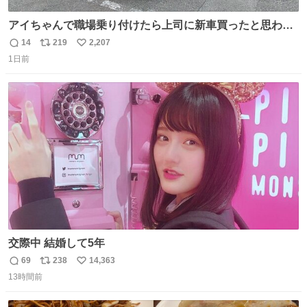
アイちゃんで職場乗り付けたら上司に新車買ったと思われ
たの嬉しすぎる。 20年落ちの車もやりようによっては新車
14
219
2,207
返
リ
い
っぽく見えるってことよ。 令和の車の横に並べても違和感
1日前
信
ポ
い
ない平成18年式です。
数
ス
ね
ト
数
数
交際中 結婚して5年
69
238
14,363
返
リ
い
13時間前
信
ポ
い
数
ス
ね