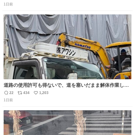
1日前
信
ポ
い
数
ス
ね
ト
数
数
道路の使用許可も得ないで、道を塞いだまま解体作業して
る。 写真を撮ろうとしたら「勝手に写真撮るな馬鹿野郎」
22
434
1,203
返
リ
い
と罵倒されるなど。
1日前
信
ポ
い
数
ス
ね
ト
数
数