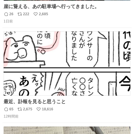
崖に聳える、あの駐車場へ行ってきました。
26
222
2,685
返
リ
い
1日前
信
ポ
い
数
ス
ね
ト
数
数
最近、訃報を見ると思うこと
65
2,675
18,616
返
リ
い
12時間前
信
ポ
い
数
ス
ね
ト
数