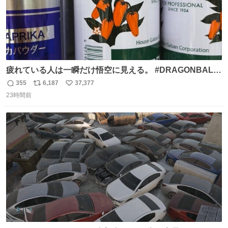
疲れている人は一瞬だけ悟空に見える。 #DRAGONBALL
#ドラゴンボール
355
6,187
37,377
返
リ
い
23時間前
信
ポ
い
数
ス
ね
ト
数
数