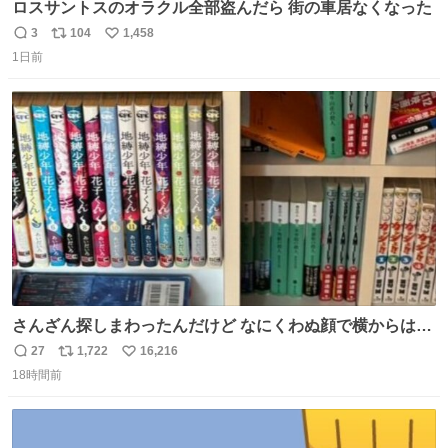
ロスサントスのオラクル全部盗んだら 街の車居なくなった
3
104
1,458
返
リ
い
1日前
信
ポ
い
数
ス
ね
ト
数
数
さんざん探しまわったんだけど なにくわぬ顔で横からはえ
てた
27
1,722
16,216
返
リ
い
18時間前
信
ポ
い
数
ス
ね
ト
数
数