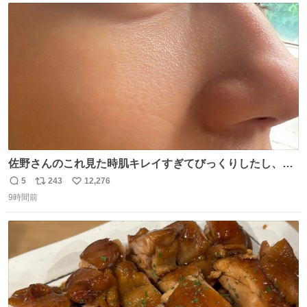
ト
数
数
佐野さんのこれ見た時肌キレイすぎてびっくりしたし、や
はりアイドルって体型･肌管理すごすぎる
5
243
12,276
返
リ
い
9時間前
信
ポ
い
数
ス
ね
ト
数
数