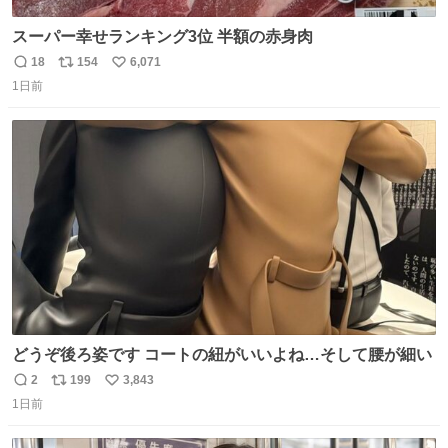
スーパー幸せランキング3位 半額の赤身肉
18
154
6,071
返
リ
い
1日前
信
ポ
い
数
ス
ね
ト
数
数
どうぞ後ろ姿です コートの紐がいいよね…そして腰が細い
2
199
3,843
返
リ
い
1日前
信
ポ
い
数
ス
ね