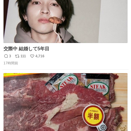
交際中 結婚して5年目
3
111
4,716
返
リ
い
17時間前
信
ポ
い
数
ス
ね
ト
数
数