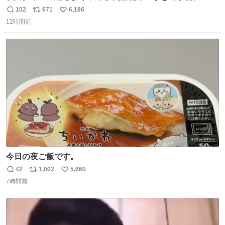
パクトシティつくって高齢者を住ませる考えらしい 病院も
102
671
6,186
返
リ
い
全部駅前にある
12時間前
信
ポ
い
数
ス
ね
ト
数
数
今日の夜ご飯です。
42
1,002
5,660
返
リ
い
7時間前
信
ポ
い
数
ス
ね
ト
数
数