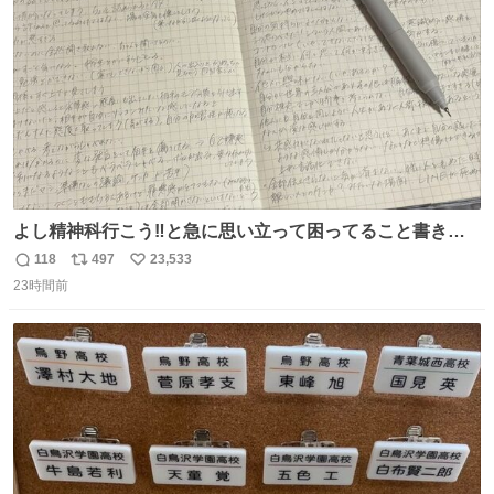
数
よし精神科行こう‼️と急に思い立って困ってること書き出
してたらペン止まらなくなってすごい勢いで埋まってワロ
118
497
23,533
返
リ
い
タ
23時間前
信
ポ
い
数
ス
ね
ト
数
数