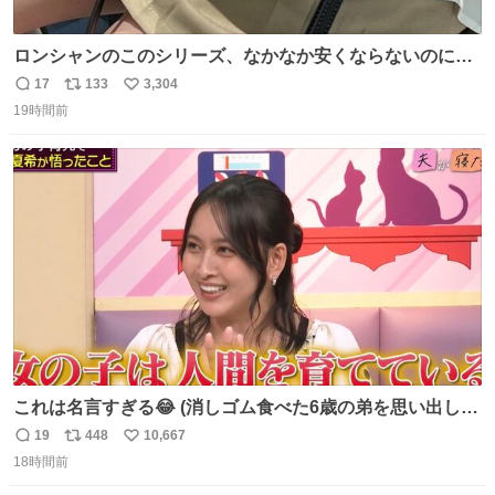
ロンシャンのこのシリーズ、なかなか安くならないのにセ
ール価格になってる🖤✨レザーなのが反則級にかわいい。
17
133
3,304
返
リ
い
持ってるだけでコーデが格上げされる。
19時間前
信
ポ
い
数
ス
ね
ト
数
数
これは名言すぎる😂 (消しゴム食べた6歳の弟を思い出しな
がら)
19
448
10,667
返
リ
い
18時間前
信
ポ
い
数
ス
ね