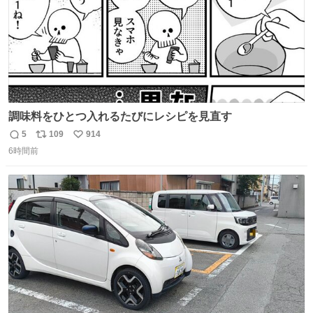
調味料をひとつ入れるたびにレシピを見直す
5
109
914
返
リ
い
6時間前
信
ポ
い
数
ス
ね
ト
数
数