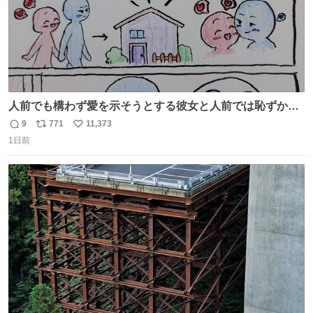
人前でも構わず愛を示そうとする彼女と人前では恥ずかし
いけど彼女を死ぬほど愛している彼氏 同士いませんか✋️
9
771
11,373
返
リ
い
1日前
信
ポ
い
数
ス
ね
ト
数
数