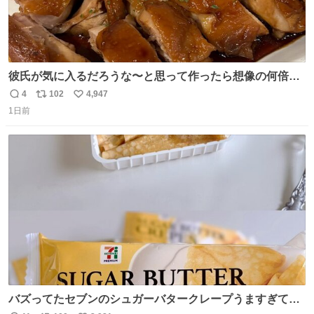
彼氏が気に入るだろうな〜と思って作ったら想像の何倍も
美味しい美味しい言ってくれて嬉しい
4
102
4,947
返
リ
い
1日前
信
ポ
い
数
ス
ね
ト
数
数
バズってたセブンのシュガーバタークレープうますぎて