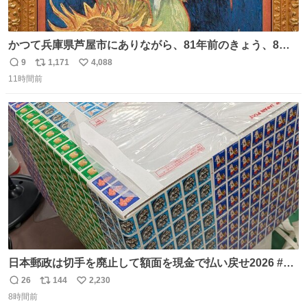
かつて兵庫県芦屋市にありながら、81年前のきょう、8月6
日の阪神大空襲の折に残念ながら焼失した、 #ゴッホ の幻
9
1,171
4,088
返
リ
い
の「 #ヒマワリ 」。 当館は、東京都にある武者小路実篤記
11時間前
信
ポ
い
念館にご協力いただき、当時発行されたカラー印刷画集よ
数
ス
ね
り陶板で原寸大に再現し、2014年より展示しています。 #
ト
数
数
大塚国際美術館
日本郵政は切手を廃止して額面を現金で払い戻せ2026 #日
本郵政 @JapanPostHD_PR
26
144
2,230
返
リ
い
8時間前
信
ポ
い