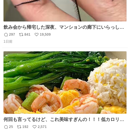
飲み会から帰宅した深夜、マンションの廊下にいらっしゃ
ったオニヤンマ様 まさかこんな都会でお会いできるなんて
297
841
19,509
返
リ
い
思っておらず大興奮しております かっこよすぎる 指を差し
1日前
信
ポ
い
伸べると乗ってきてくれたのでひとまず一緒に帰宅しまし
数
ス
ね
たが、飛ばないということは弱っていらっしゃるのでしょ
ト
数
数
うか…素敵すぎる
何回も言ってるけど、これ美味すぎんの！！！低カロリー
で満足感エグいから一生食べてる😭
25
192
2,571
返
リ
い