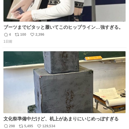
ブーツまでピタッと履いてこのヒップライン…強すぎる。
4
100
2,396
返
リ
い
1日前
信
ポ
い
数
ス
ね
ト
数
数
文化祭準備中だけど、机上があまりにいじめっぽすぎる
298
5,495
129,534
返
リ
い