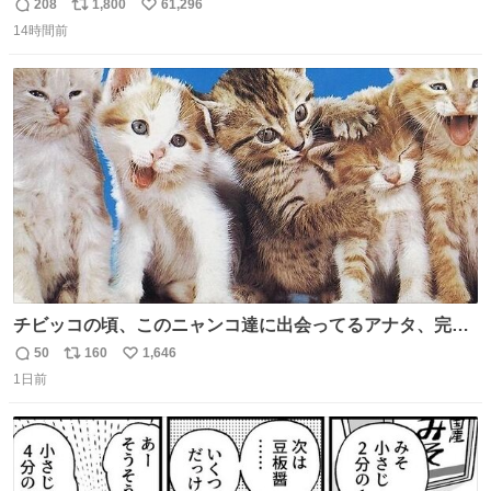
あるため）
208
1,800
61,296
返
リ
い
14時間前
信
ポ
い
数
ス
ね
ト
数
数
チビッコの頃、このニャンコ達に出会ってるアナタ、完全
なる同世代（笑） #70年代 #80年代 #昭和レトロ
50
160
1,646
返
リ
い
1日前
信
ポ
い
数
ス
ね
ト
数
数