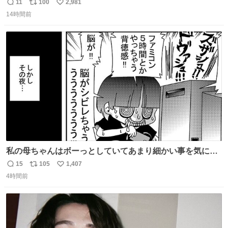
7NOWで買い溜め🛒💭
11
100
2,981
返
リ
い
14時間前
信
ポ
い
数
ス
ね
ト
数
数
私の母ちゃんはボーっとしていてあまり細かい事を気にし
ません。優秀な人の多い現代の価値観から見ると、あまり
15
105
1,407
返
リ
い
優秀な母親ではないかもしれません。でも、だからこそ、
4時間前
信
ポ
い
私はそういう母親が大好きです。今も昔もすごくリラック
数
ス
ね
スします。「優秀」と「良い」は別なんですよね。 1/2
ト
数
数