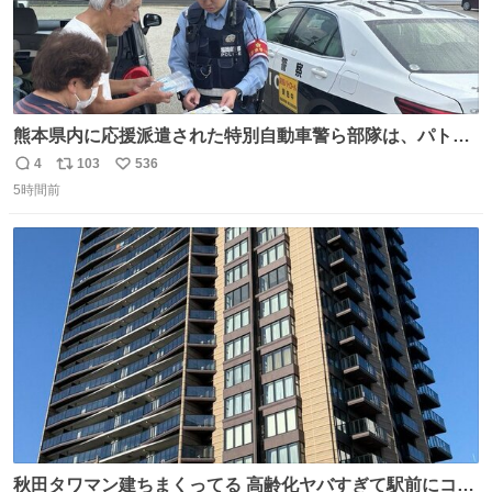
熊本県内に応援派遣された特別自動車警ら部隊は、パトロ
ールを通じて車中泊者への声掛けも行っています。写真
4
103
536
返
リ
い
は、福岡県警察の特別自動車警ら部隊が八代警察署管内の
5時間前
信
ポ
い
車中泊者に対して、熱中症について注意喚起する様子で
数
ス
ね
す。こまめな水分・塩分補給を行ってください。 #令和８
ト
数
数
年熊本地震 #福岡県警察
秋田タワマン建ちまくってる 高齢化ヤバすぎて駅前にコン