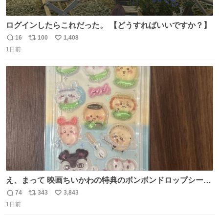
ログインしたらこれだった。 【どうすればいいですか？】
16
100
1,408
返
リ
い
1日前
信
ポ
い
数
ス
ね
ト
数
数
え、まって 映画ちいかわの特典のボンボンドロップシール
もうメルカリにでてるやん #ちいかわ
74
343
3,843
返
リ
い
1日前
信
ポ
い
数
ス
ね