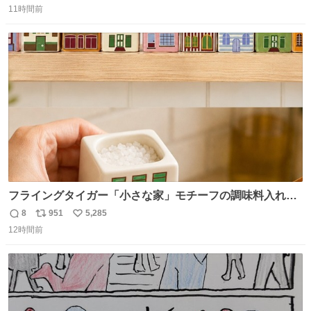
11時間前
信
ポ
い
数
ス
ね
ト
数
数
フライングタイガー「小さな家」モチーフの調味料入れ、
並べれば“デンマークの街並み”に ピンク・グリーン・テラ
8
951
5,285
返
リ
い
コッタの全9種 - fashion-press.net/news/149552
12時間前
信
ポ
い
数
ス
ね
ト
数
数