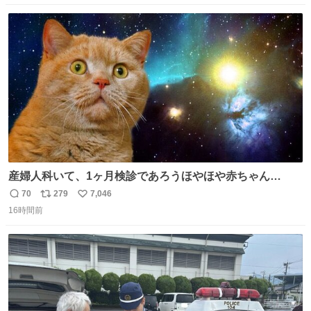
数
ス
ね
ト
数
数
産婦人科いて、1ヶ月検診であろうほやほや赤ちゃん👩‍🍼
と推定2,3歳の女の子👧🏻をワンオペで連れてるママがいる
70
279
7,046
返
リ
い
のだけども 女の子ずっとママの側から離れない…⁉️ 手を繋
16時間前
信
ポ
い
がなくてもうろちょろしないしママが歩いたらピクミンみ
数
ス
ね
たいにﾄﾃﾄﾃついてってるし逃走しないし脱走しないし逃げ
ト
数
数
ないし走ら文字数