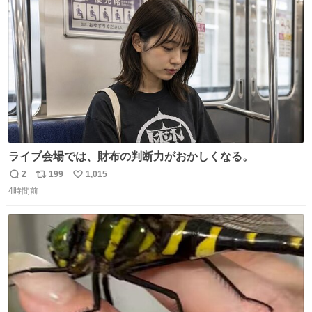
ト
数
数
ライブ会場では、財布の判断力がおかしくなる。
2
199
1,015
返
リ
い
4時間前
信
ポ
い
数
ス
ね
ト
数
数