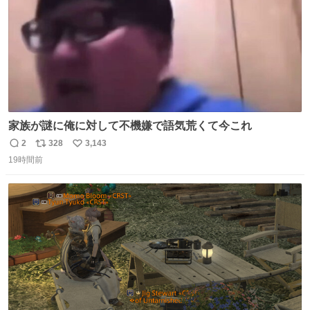
家族が謎に俺に対して不機嫌で語気荒くて今これ
2
328
3,143
返
リ
い
19時間前
信
ポ
い
数
ス
ね
ト
数
数