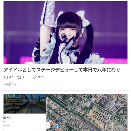
ト
数
数
アイドルとしてステージデビューして本日で八年になりま
した。これからもここに居続けられますように❤︎
47
130
971
返
リ
い
2時間前
信
ポ
い
数
ス
ね
ト
数
数