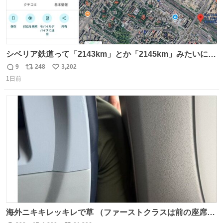
シベリア鉄道って「2143km」とか「2145km」みたいに、
モスクワからの距離名そのままの駅名があるんですね。
9
248
3,202
返
リ
い
1日前
信
ポ
い
数
ス
ね
ト
数
数
海外ニキキレッキレで草 （ファーストクラスは前の座席で