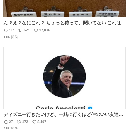
ん？え？なにこれ？ ちょっと待って、聞いてない これは販
売されているのもですか？
114
621
17,036
返
リ
い
11時間前
信
ポ
い
数
ス
ね
ト
数
数
ディズニー行きたいけど、一緒に行くほど仲のいい友達が
居ない… ほんでこれ
27
172
8,497
返
リ
い
21時間前