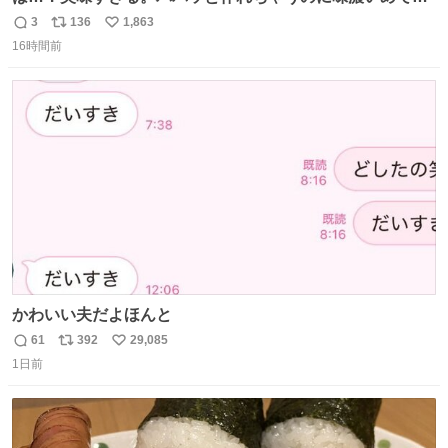
足感エグいの天才だろ🥹
3
136
1,863
返
リ
い
16時間前
信
ポ
い
数
ス
ね
ト
数
数
かわいい夫だよほんと
61
392
29,085
返
リ
い
1日前
信
ポ
い
数
ス
ね
ト
数
数