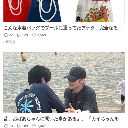
こんな水着バッグでプールに通ってたアナタ、完全なる同
世代（笑） #70年代 #80年代 #昭和レトロ
22
129
2,569
返
リ
い
8時間前
信
ポ
い
数
ス
ね
ト
数
数
昔、おばあちゃんに聞いた事があるよ。 「カイちゃんをい
じめると、アイツが海から上がって来るぞ。」って。
10
109
1,467