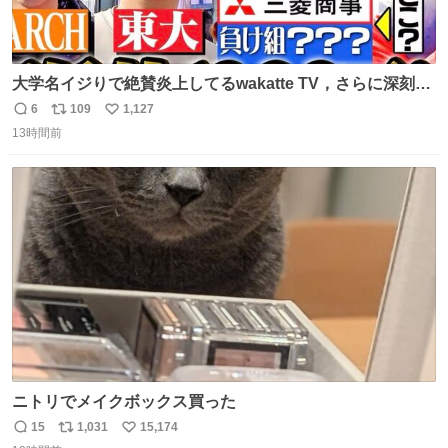
大学名イジりで絶賛炎上してるwakatte TV，さらに深刻な
問題はこっちでは？ ・都内の特定企業に入るのを極度に推
6
109
1,127
返
リ
い
奨し，それ以外の地域で堅実に生きるのを周縁化する ・恋
13時間前
信
ポ
い
愛にかまけ，「陽キャラ」として振る舞うのを極端に中心
数
ス
ね
化する ・院生が研究環境を求め他大学に移るのを批判する
ト
数
数
過去例↓
ニトリでメイクボックス買った
15
1,031
15,174
返
リ
い