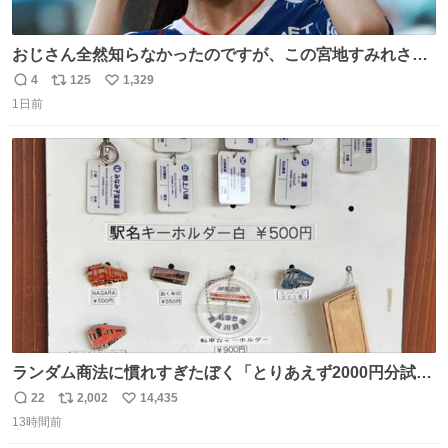
おじさん全然知らなかったのですが、この宮地すみれさん
（日向坂46）はマリサポだったのですね。 カメラ目線でに
4
125
1,329
返
リ
い
っこりしていただいたので撮影したものの、全然誰だか知
1日前
信
ポ
い
りませんでした。 マリサポらしいのでこれからは名前覚え
数
ス
ね
ます！！
ト
数
数
ランダム商法に慣れすぎたぼく「とりあえず2000円分試し
てみるか…」 駅員さん「どれが欲しいの？」 ぼく「えっ
22
2,002
14,435
返
リ
い
良いんですか？」 駅員さん「何が…？？」 やっぱランダム
13時間前
信
ポ
い
って悪い文化だ