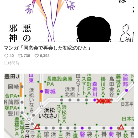
マンガ「同窓会で再会した初恋のひと」
40
736
6,392
返
リ
い
11時間前
信
ポ
い
数
ス
ね
ト
数
数