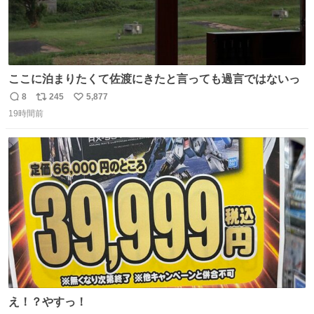
ここに泊まりたくて佐渡にきたと言っても過言ではないっ
8
245
5,877
返
リ
い
19時間前
信
ポ
い
数
ス
ね
ト
数
数
え！？やすっ！