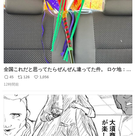
術館
ト
数
数
全国これだと思ってたらぜんぜん違ってた件。 ロケ地：広
島
45
126
1,056
返
リ
い
12時間前
信
ポ
い
数
ス
ね
ト
数
数