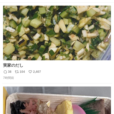
数
ス
ね
ト
数
数
実家のだし
38
104
2,407
返
リ
い
7時間前
信
ポ
い
数
ス
ね
ト
数
数