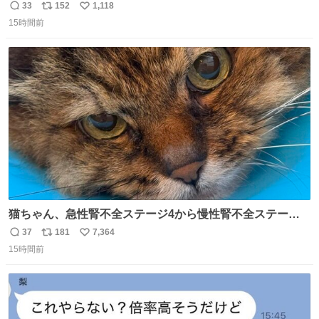
33
152
1,118
返
リ
い
15時間前
信
ポ
い
数
ス
ね
ト
数
数
猫ちゃん、急性腎不全ステージ4から慢性腎不全ステージ2
になりました😭点滴も週一で大丈夫になった… このままだ
37
181
7,364
返
リ
い
と2、3日持たないって言われたのが嘘みたい…本当に嬉し
15時間前
信
ポ
い
い😭😭😭頑張ってくれてありがとう😭😭😭 嬉しくて帰り
数
ス
ね
道泣きながら歩いてたら向こうから来た人にすごい顔され
ト
数
数
た🫠