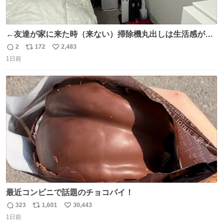
←友達が家に来た時（来ない）掃除機丸出しは生活感が出
てかっこ悪いなぁ →せや
2
172
2,483
返
リ
い
1日前
信
ポ
い
数
ス
ね
ト
数
数
最近コンビニで話題のチョコパイ！
323
1,601
30,443
返
リ
い
1日前
信
ポ
い