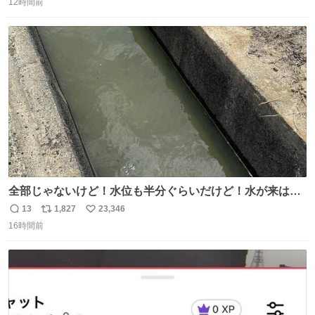
12時間前
信
ポ
い
数
ス
ね
ト
数
数
全部じゃないけど！水位も半分ぐらいだけど！水が来はじ
めたよ！！！ 作業してくれた方々ありがとーーー
13
1,827
23,346
返
リ
い
ー！！！！！！！！！！！！！！！！！！！！！！！！！
16時間前
信
ポ
い
！
数
ス
ね
ト
数
数