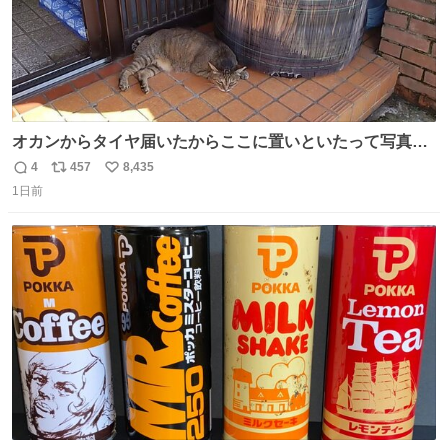
オカンからタイヤ届いたからここに置いといたって写真送
られてきたけど明らかに猫が邪魔くさそうな顔してて草
4
457
8,435
返
リ
い
1日前
信
ポ
い
数
ス
ね
ト
数
数