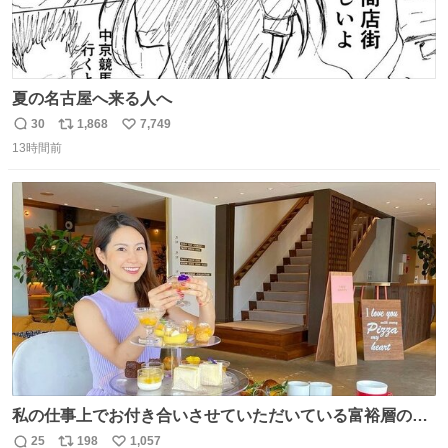
夏の名古屋へ来る人へ
30
1,868
7,749
返
リ
い
13時間前
信
ポ
い
数
ス
ね
ト
数
数
私の仕事上でお付き合いさせていただいている富裕層の社
長さん達は、こんな事しない。 こんな自慢は一切しない
25
198
1,057