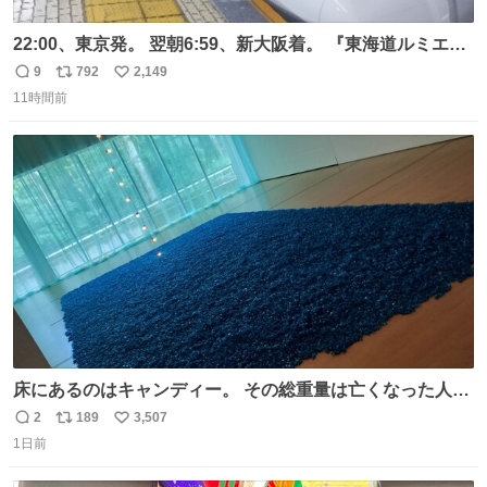
22:00、東京発。 翌朝6:59、新大阪着。 『東海道ルミエー
ルエクスプレス』が今夜、初運行！ 岐阜羽島駅で夜を越す
9
792
2,149
返
リ
い
東海道新幹線。寝台列車じゃないのに、朝まで新幹線とい
11時間前
信
ポ
い
う、なんだか特別体験😉 #TRAINTRIP #東海道ルミエール
数
ス
ね
エクスプレス
ト
数
数
床にあるのはキャンディー。 その総重量は亡くなった人と
同等の重さだそうです。 鑑賞者は一つ持ち帰れますが、亡
2
189
3,507
返
リ
い
くなった人の一部を持ち帰っているような感覚になりまし
1日前
信
ポ
い
た。 勇気を出して口に入れたら、ハッカ味😳✨ #ポーラ美
数
ス
ね