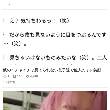
返
リ
い
し、なんなら表に出てこない。 自分に自信がない半端モン
1日前
信
ポ
い
はブランドで自分を飾りキラキラ自慢をする。 #折田楓
数
ス
ね
#merchu
ト
数
数
親のイチャイチャ見てられない息子達で他人のォレ笑顔
1
160
4,946
返
リ
い
18時間前
信
ポ
い
数
ス
ね
ト
数
数