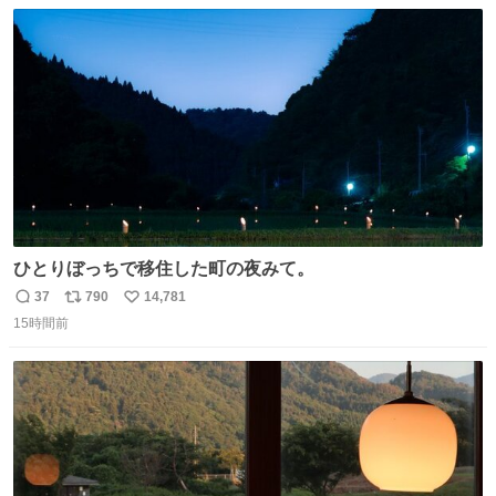
数
ス
ね
わ！！！！！！！！！！！！！！！！！！！！
ト
数
数
ひとりぼっちで移住した町の夜みて。
37
790
14,781
返
リ
い
15時間前
信
ポ
い
数
ス
ね
ト
数
数