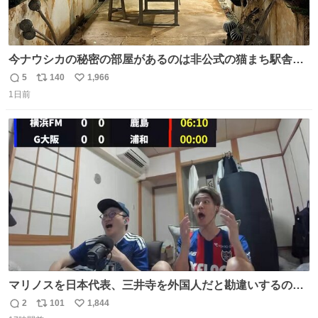
今ナウシカの秘密の部屋があるのは非公式の猫まち駅舎だ
けだもんね。本物が欲しいね
5
140
1,966
返
リ
い
1日前
信
ポ
い
数
ス
ね
ト
数
数
マリノスを日本代表、三井寺を外国人だと勘違いするのお
もろくて爽
2
101
1,844
返
リ
い