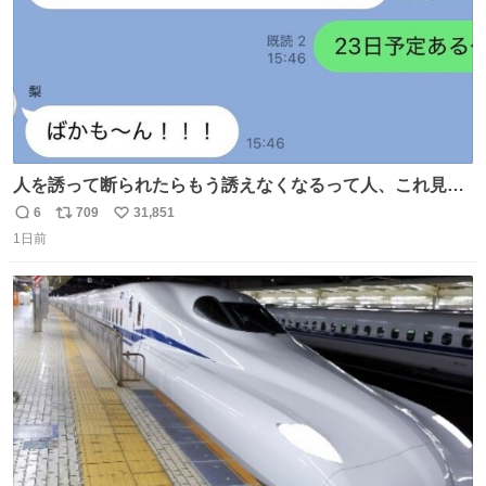
人を誘って断られたらもう誘えなくなるって人、これ見て
元気出してほしい
6
709
31,851
返
リ
い
1日前
信
ポ
い
数
ス
ね
ト
数
数