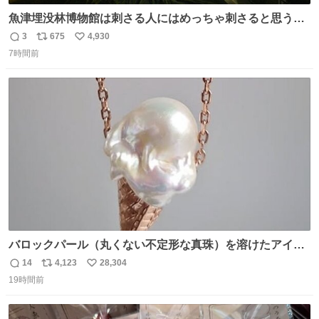
魚津埋没林博物館は刺さる人にはめっちゃ刺さると思う施
設 無人になった時の雰囲気が凄まじかった
3
675
4,930
返
リ
い
7時間前
信
ポ
い
数
ス
ね
ト
数
数
バロックパール（丸くない不定形な真珠）を溶けたアイス
や飴玉、雲、アヒルに見立ててジュエリーデザイナー、
14
4,123
28,304
返
リ
い
Ben Choi 蔡俊文さんの作品。
19時間前
信
ポ
い
instagram.com/bcjoaillerie/
数
ス
ね
ト
数