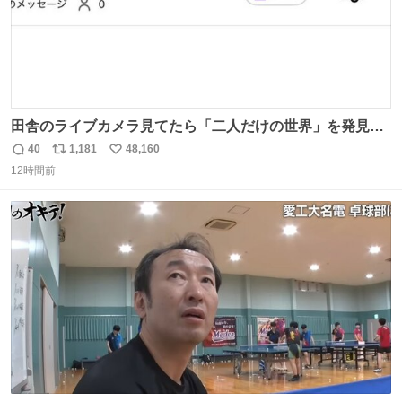
田舎のライブカメラ見てたら「二人だけの世界」を発見し
た
40
1,181
48,160
返
リ
い
12時間前
信
ポ
い
数
ス
ね
ト
数
数