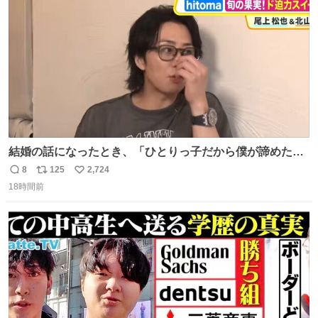
数
千kcalオーバーの食事を摂取し、増量したという。
結婚の話になったとき、「ひとりっ子だから僕が諦めた瞬
間に一族が潰える」「死ぬとき1人とか嫌」だから結婚願
8
125
2,724
返
リ
い
望は"ある"って答えたものの、結局「（結婚は）向いてね
18時間前
信
ポ
い
ぇのかもしれない」で締める北山くん、きっといろいろ考
数
ス
ね
えて言葉を選んで、まるく収めてくれたんだなと思った
ト
数
数