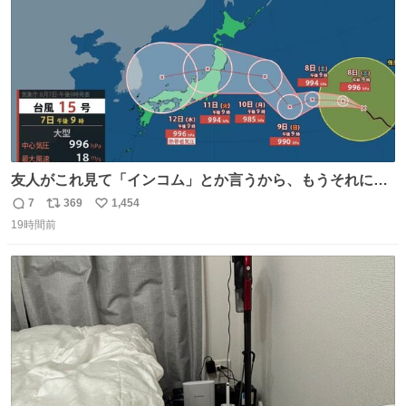
友人がこれ見て「インコム」とか言うから、もうそれにし
か見えなくなっちゃった。
7
369
1,454
返
リ
い
19時間前
信
ポ
い
数
ス
ね
ト
数
数