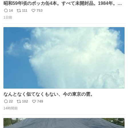
昭和59年頃のポッカ缶4本。すべて未開封品。1984年。P
マーク。昭和レトロ！
14
111
753
返
リ
い
1日前
信
ポ
い
数
ス
ね
ト
数
数
なんとなく似てなくもない、今の東京の雲。
22
102
749
返
リ
い
14時間前
信
ポ
い
数
ス
ね
ト
数