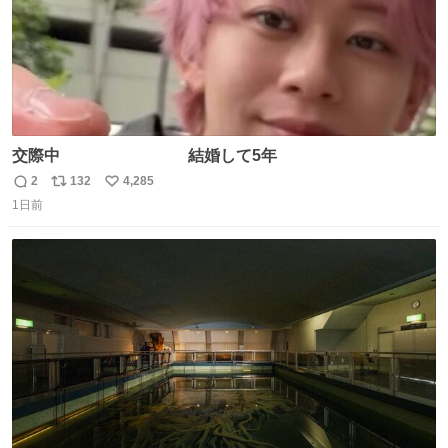
交際中 結婚して5年
2
132
4,285
返
リ
い
1日前
信
ポ
い
数
ス
ね
ト
数
数