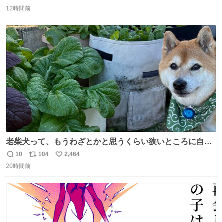
返
リ
い
12時間前
信
ポ
い
数
ス
ね
ト
数
数
老柴犬って、もうわざとかと思うくらい狭いところに自ら
はまりにいくじゃないですか？ 今朝ガーデニングしてる飼
10
104
2,464
返
リ
い
い主の間にはまってきて、最高に可愛かった♥️
20時間前
信
ポ
い
数
ス
ね
ト
数
数