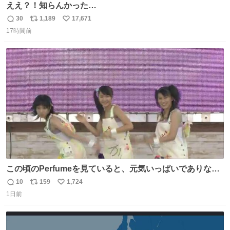
ええ？！知らんかった…
30
1,189
17,671
返
リ
い
17時間前
信
ポ
い
数
ス
ね
ト
数
数
この頃のPerfumeを見ていると、元気いっぱいでありなが
ら決して感情に任せすぎることなく、しっかりと制御され
10
159
1,724
返
リ
い
たダンスであることに新鮮に驚く。3人のあげた足の向き
1日前
信
ポ
い
や角度とか本当に細かな部分まできっちりと揃っていてそ
数
ス
ね
こから積み重ねてきた努力や練習量が見て取れる…
ト
数
数