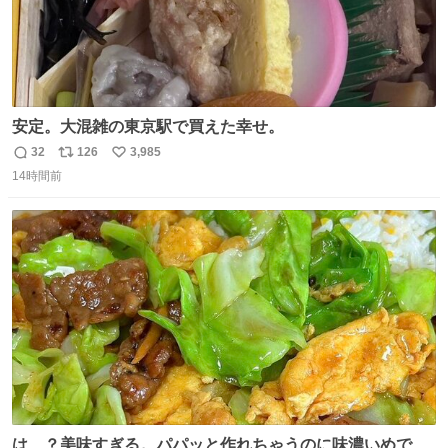
安定。大混雑の東京駅で買えた幸せ。
32
126
3,985
返
リ
い
14時間前
信
ポ
い
数
ス
ね
ト
数
数
は…？美味すぎる。パパッと作れちゃうのに味濃いめで満