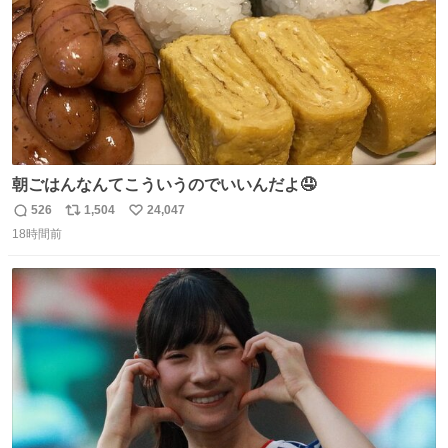
朝ごはんなんてこういうのでいいんだよ🤤
526
1,504
24,047
返
リ
い
18時間前
信
ポ
い
数
ス
ね
ト
数
数