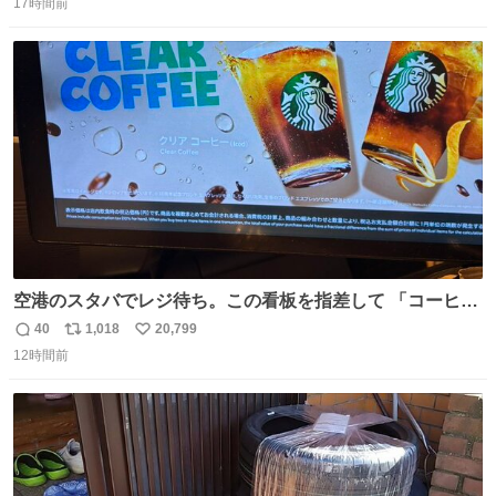
17時間前
信
ポ
い
数
ス
ね
ト
数
数
空港のスタバでレジ待ち。この看板を指差して 「コーヒー
苦手な人コーヒー飲まないよ！」て叫び続けてる子供いて
40
1,018
20,799
返
リ
い
吹き出しそうwお母さんお疲れ様です。
12時間前
信
ポ
い
数
ス
ね
ト
数
数