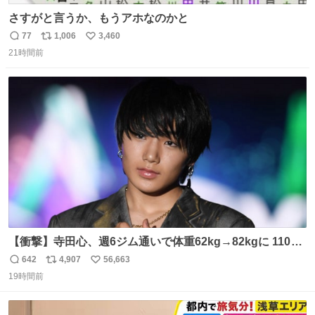
さすがと言うか、もうアホなのかと
77
1,006
3,460
返
リ
い
21時間前
信
ポ
い
数
ス
ね
ト
数
数
【衝撃】寺田心、週6ジム通いで体重62kg→82kgに 110kg
のベンチプレス持ち上げる姿披露
642
4,907
56,663
返
リ
い
news.livedoor.com/article/detail… 元々自重のみだった
19時間前
信
ポ
い
が、更に筋肉を大きくするためジム通いを開始。筋肉増量
数
ス
ね
のためおにぎり10個、ゼリー飲料3～4本、パスタと毎日4
ト
数