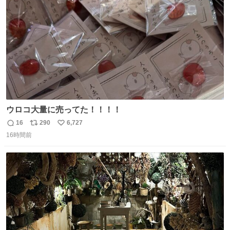
数
ウロコ大量に売ってた！！！！
16
290
6,727
返
リ
い
16時間前
信
ポ
い
数
ス
ね
ト
数
数