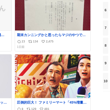
6
7
期末カンニングかと思ったらマジのやつで草
エンス
B4でIDMってことはおそらく就職だし、内定
23
134
2,475
返
リ
い
取り消し？ それと夏休み期間の停学って無意
8
1日前
味じゃね？
信
ポ
い
数
ス
ね
ト
数
9
数
10
ッと
圧倒的巨大！ ファミリーマート「45%増量作
欲し
戦」には都市伝説が隠されている、のかもし
8
129
491