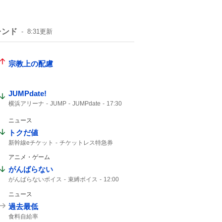
レンド
8:31
更新
宗教上の配慮
JUMPdate!
横浜アリーナ
JUMP
JUMPdate
17:30
アリーナ
17%
12%
ニュース
トクだ値
新幹線eチケット
チケットレス特急券
トクだ値14
週末パス
チケットレス
アニメ・ゲーム
えきねっと
トク割
JR東日本
クソだ
JR東
がんばらない
がんばらないボイス
束縛ボイス
12:00
にじさんじ
12%
ニュース
過去最低
食料自給率