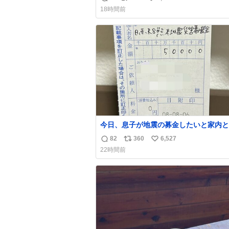
返
リ
い
いな〜と思っていたのだけど snidelで
18時間前
くちゃピッタリなものを見つけたので買
信
ポ
い
た！✨ スマホと小物とペットボトルが入るの
数
ス
ね
最高すぎる🥹 しかもスマホ入れ独立し
ト
数
ファスナーない！地味に嬉しいやつ！！
数
今日、息子が地震の募金したいと家内と
局に行ったみたいです。おもちゃとか買
82
360
6,527
返
リ
い
択肢もあったと思うけど、自分で貯めて
22時間前
円を役に立てて欲しい、みんなも元気に
信
ポ
い
て欲しいと。家内も一緒に募金したので
数
ス
ね
分も何かできたらなぁと思いました。
ト
数
数