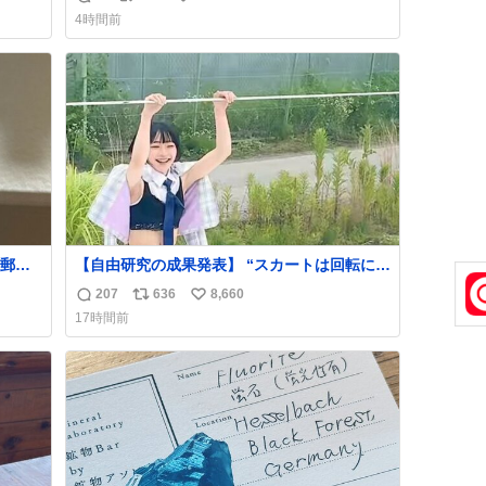
返
リ
い
めちゃ
れない。 web-mu.jp/news/79509/
4時間前
っ
信
ポ
い
数
ス
ね
てるし
ト
数
！
数
郵便
【自由研究の成果発表】 “スカートは回転によ
う選
って広がるが、岡澤恋によって270°までなら
207
636
8,660
返
リ
い
た2万
広がらずに回転が可能なことが証明された！”
17時間前
なっ
信
ポ
い
、自
数
ス
ね
ト
数
数