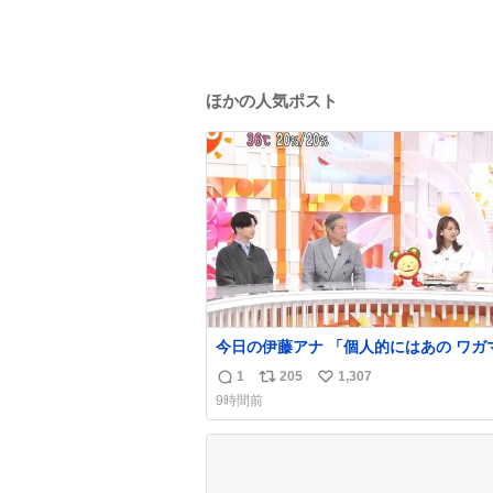
ほかの人気ポスト
今日の伊藤アナ 「個人的にはあの ワガママな
モモンガを是非松平さんに成敗してほし
1
205
1,307
返
リ
い
(手に刀を持ってモモ○ガを切る仕草) #ちいか
9時間前
わ #アニメちいかわ
信
ポ
い
数
ス
ね
ト
数
数