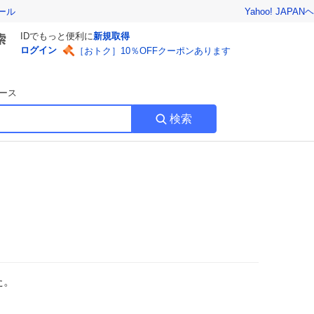
Yahoo! JAPAN
ヘ
ール
IDでもっと便利に
新規取得
ログイン
［おトク］10％OFFクーポンあります
ース
検索
た。