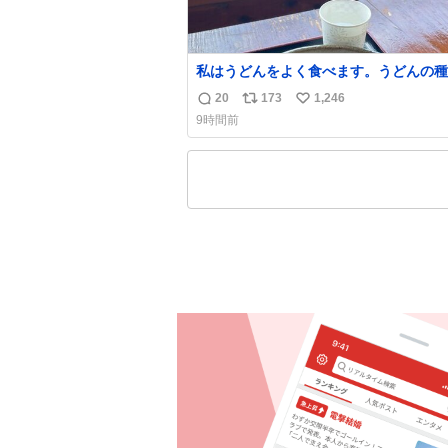
私はうどんをよく食べます。うどんの種
よっては非常食にもなります。生うどん
20
173
1,246
返
リ
い
費期限が短く、冷凍うどんは長持ちする
9時間前
りに停電に弱いので、乾麺タイプのうど
信
ポ
い
ら水分が少なく長期保存するのにおすす
数
ス
ね
す。アルファ化米や缶詰など、色々な非
ト
数
がありますが、うどんもいかがでしょう
数