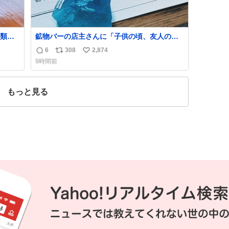
類に
鉱物バーの店主さんに「子供の頃、友人の土
は消
産で青い石を貰って、それがすごく気に入っ
6
308
2,874
返
リ
い
代わ
てたのに、いつかの引越しで無くしてしまっ
9時間前
んな
た」という話をしたら、 「お土産で買ってき
信
ポ
い
めで
たくらいの価格感なら、ドイツの黒い森のフ
数
ス
ね
常食
ローライトかな…」と当たりつけてもらっ
ト
数
もっと見る
か？
た。確かにこんな感じだった気がする 凄い
数