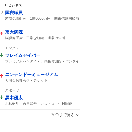
ITビジネス
国税職員
懲戒免職処分
1億5000万円
関東信越国税局
知り合った
受け取り
税務調査
京大病院
脳腫瘍手術
正常な組織
通常の生活
腫瘍でない
極めて重大な事態
竹田くん
植物状態
50代女性
重篤
MBSニュース
エンタメ
医療事故
MRI検査
フレイムセイバー
プレミアムバンダイ
予約受付開始
バンダイ
ニンテンドーミュージアム
大切なお知らせ
チケット
スポーツ
黒木優太
小林樹斗
吉田賢吾
カストロ
中村剛也
20位まで見る