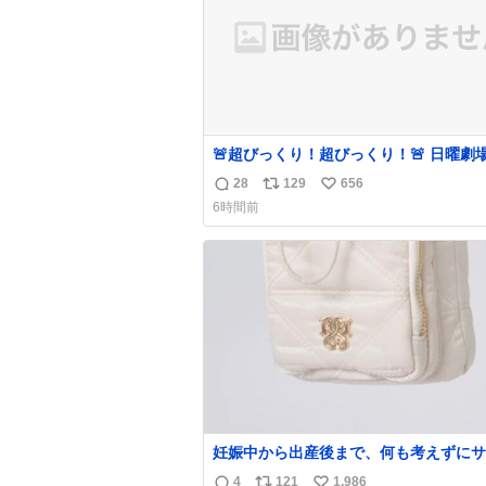
🚨超びっくり！超びっくり！🚨 日曜劇場
『#VIVANT』と ファミマの #コンビニ
28
129
656
返
リ
い
ウェア がコラボ！ 🧦ラインソックス 🟦今治
6時間前
タオルハンカチ 「いいね」「保存」してファ
信
ポ
い
ミマへGO👀
数
ス
ね
ト
数
数
妊娠中から出産後まで、何も考えずにサ
持って行けるようなショルダーバッグが
4
121
1,986