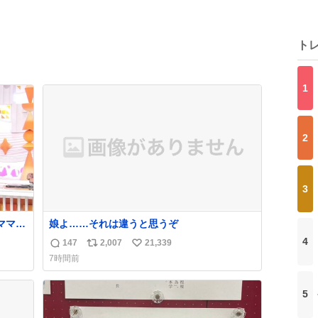
ト
1
2
3
娘よ……それは違うと思うぞ
い」
4
147
2,007
21,339
返
リ
い
7時間前
信
ポ
い
数
ス
ね
5
ト
数
数