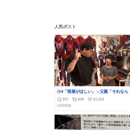
人気ポスト
小4「部屋がほしい」→父親「それなら
トスクープ』に言え！無理やろけどな…
257
949
21,702
返
リ
い
oricon.co.jp/news/2472553/f… ⠀ 
16時間前
屋を奪いたい」小学4年生と妹が登場。
信
ポ
い
2階には部屋が4つあるのに、父が2部屋
数
ス
ね
姉妹は1部屋。文句を言うと「ナイトス
ト
数
に改造してもらえ！無理やろけどな」と
数