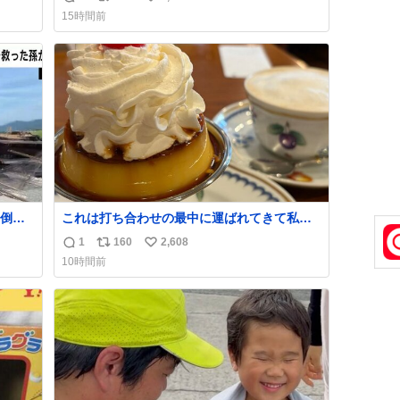
返
リ
い
すいよ
15時間前
信
ポ
い
数
ス
ね
ト
数
数
倒壊
これは打ち合わせの最中に運ばれてきて私の
理性を根こそぎ奪い去ったプリンの写真で
1
160
2,608
返
リ
い
いう
す。
10時間前
があ
信
ポ
い
数
ス
ね
ト
数
数