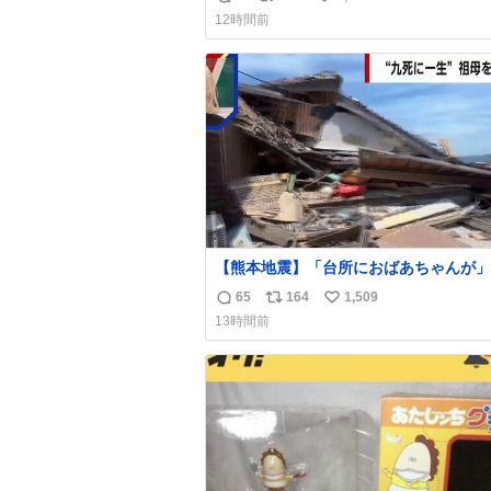
返
リ
い
チックのクリップです。 バネは使いや
12時間前
うに強度を調整してあるはず。
信
ポ
い
数
ス
ね
ト
数
数
【熊本地震】「台所におばあちゃんが」
した自宅から孫が救出 地震発生時、台所で夕
65
164
1,509
返
リ
い
食の準備をしていた祖母の「助けて」と
13時間前
声。祖母を背負い、助け出した孫が「命
信
ポ
い
ったのは奇跡」と当時の状況を語った。
数
ス
ね
ト
数
数