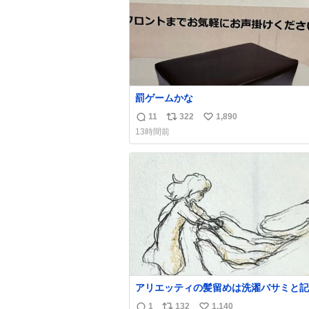
罰ゲームかな
11
322
1,890
返
リ
い
13時間前
信
ポ
い
数
ス
ね
ト
数
数
アリエッティの髪留めは洗濯バサミと記
れることが多いですが、もっと小さいプ
1
132
1,140