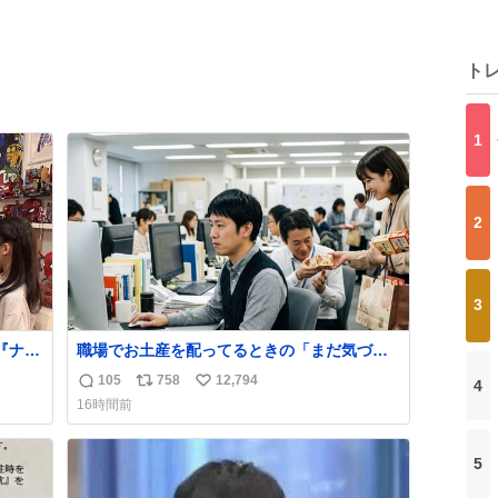
ト
1
2
3
『ナイ
職場でお土産を配ってるときの「まだ気づい
」
てませんよ」的な演技が毎回シンドい。
105
758
12,794
4
返
リ
い
「父の部
16時間前
自宅の
信
ポ
い
使い、
数
ス
ね
クープ
ト
数
5
数