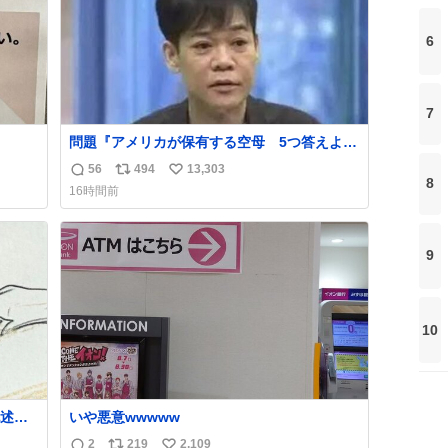
6
7
問題『アメリカが保有する空母 5つ答えよ』
名倉「ホンマごめん、日本」
56
494
13,303
返
リ
い
8
16時間前
信
ポ
い
数
ス
ね
ト
数
9
数
10
述さ
いや悪意wwwww
ラス
2
219
2,109