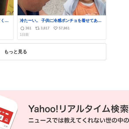
てくれ
冷たーい。 子供に冷感ポンチョを着せてあげ
たら大はしゃぎで喜んでくれました。 こんな
361
3,817
57,861
返
リ
い
素敵な代物を提供してくれた山口県の恩師に
1日前
感謝。
信
ポ
い
数
ス
ね
ト
数
もっと見る
数