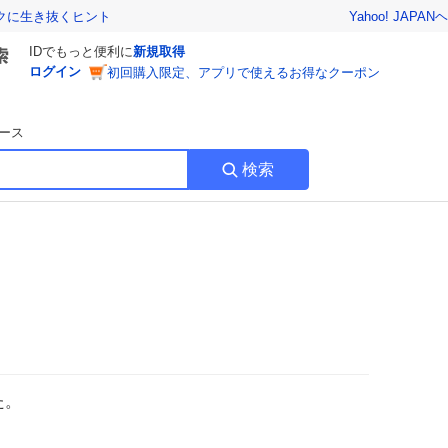
Yahoo! JAPAN
ヘ
トクに生き抜くヒント
IDでもっと便利に
新規取得
ログイン
初回購入限定、アプリで使えるお得なクーポン
ース
検索
た。