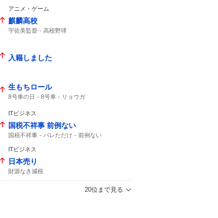
アニメ・ゲーム
麒麟高校
宇佐美監督
高校野球
入籍しました
生もちロール
8号車の日
8号車
リョウガ
ITビジネス
国税不祥事 前例ない
国税不祥事
バレただけ
前例ない
情報漏えい
前例のない
事務官
ITビジネス
日本売り
財源なき減税
20位まで見る