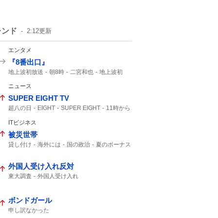
レンド
2:12
更新
エンタメ
『8番出口』
地上波初放送
朝8時
二宮和也
地上波初
8番出口
映画「8番出口」
コメント全文
ニュース
映画8番出口
金ロー
SUPER EIGHT TV
超八の日
EIGHT
SUPER EIGHT
11時から
ITビジネス
被災世帯
貸し付け
海外には
国の政治
夏のボーナス
ATM
外国人受け入れ反対
東大調査
外国人受け入れ
ボンドガール
申し訳なかった