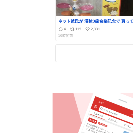
ネット彼氏が 漢検3級合格記念で 買っ
た.ᐟ.ᐟ🩵
4
115
2,331
返
リ
い
16時間前
信
ポ
い
数
ス
ね
ト
数
数