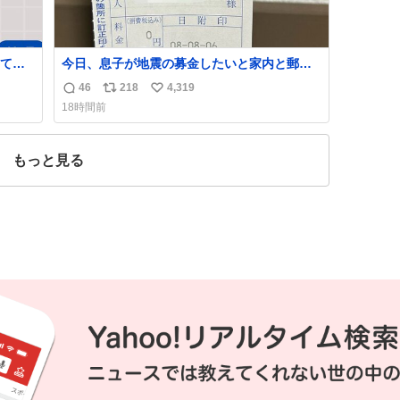
て考
今日、息子が地震の募金したいと家内と郵便
局に行ったみたいです。おもちゃとか買う選
46
218
4,319
返
リ
い
ぱりし
択肢もあったと思うけど、自分で貯めてた2万
18時間前
円を役に立てて欲しい、みんなも元気になっ
信
ポ
い
て欲しいと。家内も一緒に募金したので、自
数
ス
ね
分も何かできたらなぁと思いました。
ト
数
もっと見る
数