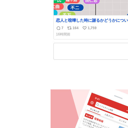
恋人と喧嘩した時に謝るかどうかについ
えてみました💭 ▶︎自分から謝る or 悪くない
7
164
1,759
返
リ
い
なら謝らない ▶︎ねちねちする or さっ
16時間前
ている 個人的見解です！色々と許してくださ
信
ポ
い
い！
数
ス
ね
ト
数
数