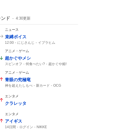
レンド
4:30
更新
ニュース
束縛ボイス
12:00
にじさんじ
イブラヒム
アニメ・ゲーム
超かぐやメシ
スピンオフ
何食べたい?
超かぐや姫!
ビビビコミック
0話
10年後
Web漫画
アニメ・ゲーム
超かぐや姫
超かぐや
青眼の究極竜
神を超えたしもべ
新カード
OCG
更新情報
究極竜
エンタメ
クラレッタ
エンタメ
アイギス
14日間
ログイン
NIKKE