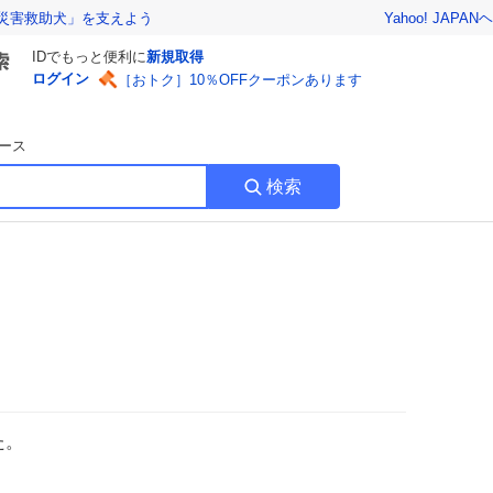
Yahoo! JAPAN
ヘ
災害救助犬」を支えよう
IDでもっと便利に
新規取得
ログイン
［おトク］10％OFFクーポンあります
ース
検索
た。