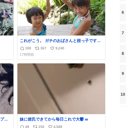
6
7
これがこう。 ガチのおばさんと姪っ子です。
（身長抜かされててしぬ笑） #ヤツルギ12 #
100
367
9,240
返
リ
い
家族でヒロイン
8
17時間前
信
ポ
い
数
ス
ね
ト
数
9
数
10
プラ
妹に彼氏できてから毎日これで大鬱 w
きま
49
150
4,589