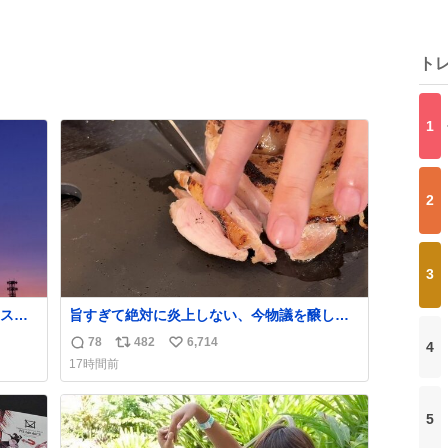
ト
1
2
3
スポ
旨すぎて絶対に炎上しない、今物議を醸して
揚げ
いる 【鶏のたたき】 を家で作る方法を教えま
78
482
6,714
4
返
リ
い
ながら
す 鶏もも肉に特別な処理をして大葉やみょう
17時間前
がなどの薬味と一緒にいただきます 夏に食う
信
ポ
い
とたまりません この調理法、絶対覚えた方が
数
ス
ね
いいです youtu.be/s0jWxvy14_4
ト
数
5
数