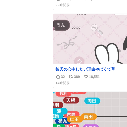
返
リ
い
した。誰の食べカスかわからないけど、
22時間前
も愛おしいです。こんなおまけまで付け
信
ポ
い
らって感謝しかありません。 #ふれあい
数
ス
ね
ーン #横浜八景島シーパラダイス
ト
数
数
彼氏の心中したい理由やばくて草
32
389
18,551
返
リ
い
14時間前
信
ポ
い
数
ス
ね
ト
数
数