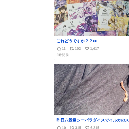
これどうですか？？👀
11
102
1,417
返
リ
い
2時間前
信
ポ
い
数
ス
ね
ト
数
数
昨日八景島シーパラダイスでイルカのス
ッシュを浴びたらゲソのおまけがついて
10
315
6,215