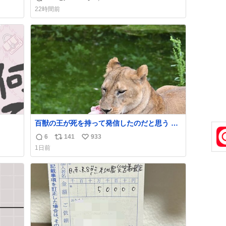
返
リ
い
とて
22時間前
ても
信
ポ
い
ラグ
数
ス
ね
ト
数
数
百獣の王が死を持って発信したのだと思う 高
温多湿が尋常でない日本の夏 どうか早急に飼
6
141
933
返
リ
い
育の環境を見直して 動物の命を護ってくださ
1日前
い…と 治療中のライオンが助かりますように
信
ポ
い
すべての動物の命が護られますように
数
ス
ね
2026.7.3📷多摩動物公園にて 残念ながら個体
ト
数
の識別は出来ません
数