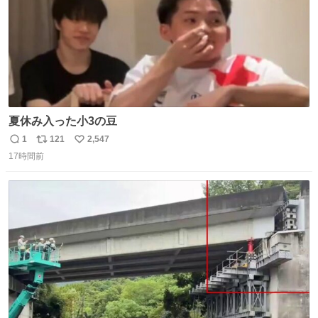
夏休み入った小3の豆
1
121
2,547
返
リ
い
17時間前
信
ポ
い
数
ス
ね
ト
数
数