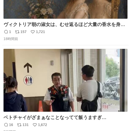
ヴィクトリア朝の淑女は、むせ返るほど大量の香水を身に
つけるものではないとされていた。それでも香水は、髪や
1
157
1,721
返
リ
い
肌の手入れと同じくらい、ヴィクトリア朝の女性達の美容
18時間前
信
ポ
い
習慣に欠かせないものだった。 当時の香水は、現在私たち
数
ス
ね
が知る香水よりも単純な組成で、その大部分は薔薇、菫、
ト
数
数
ベルガモット、
ベトチャイがざまぁなことなってて飯うますぎ
る〜〜〜！！！！！！！！ 店員さんの神対応によって先頭
16
131
1,672
返
リ
い