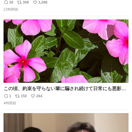
きからずっと水出しっぱなしでもったいないだろ」 「静電
28
308
3,288
返
リ
い
気を逃がし、熱くなった地面の温度を下げ、引火事故の防
22時間前
信
ポ
い
止の為必要な作業です」 👴「水不足の昨今にもったいない
数
ス
ね
ことをするな!!」 それでは歌います、聞いてください 「井
ト
数
数
戸水」
この頃、約束を守らない輩に騙され続けて日常にも悪影響
が出てきて仕事も出来ずでストレスマックス。 解決には断
1
150
264
返
リ
い
ち切るのみ。 そんな時に美しい光景は救いの刻です。 人様
4時間前
信
ポ
い
に迷惑をかける人間の神経には理解が出来ないし理解する
数
ス
ね
気もない。 実直に生きる！ 今日も嘘に負けずに頑張りま
ト
数
数
す。 #LUNE #約束