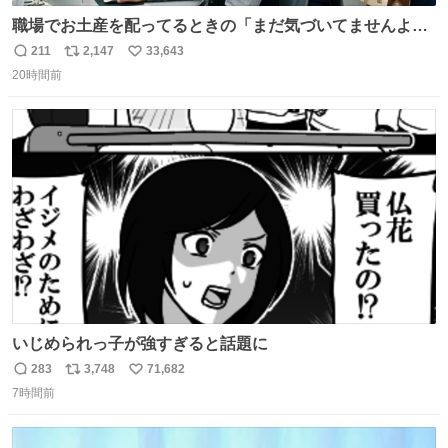
職場でお土産を配ってるときの「まだ気づいてませんよ」
的な演技が毎回シンドい。
211
2,147
33,643
返
リ
い
20時間前
信
ポ
い
数
ス
ね
ト
数
数
いじめられっ子が強すぎると話題に
283
3,748
71,682
返
リ
い
7時間前
信
ポ
い
数
ス
ね
ト
数