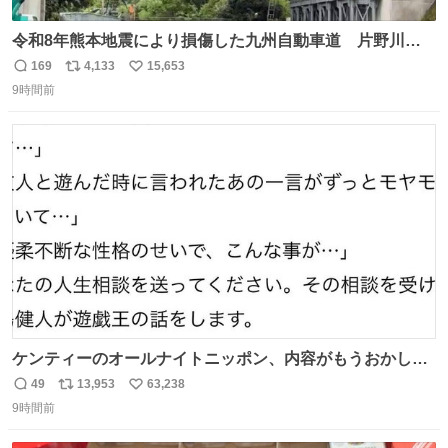
令和8年熊本地震により損傷した九州自動車道 片野川橋
（下り線）の復旧作業を行っています。 タイムラプス動画
169
4,133
15,653
返
リ
い
で、段差が生じた橋桁をジャッキアップしている様子をご
9時間前
信
ポ
い
紹介します。 引き続き、早期復旧に向けて着実に工事を進
数
ス
ね
めてまいります。 #NEXCO西日本 #熊本地震
ト
数
数
ケンティーのオールナイトニッポン、内容がもうおかしい
#中島健人ANN
49
13,953
63,238
返
リ
い
9時間前
信
ポ
い
数
ス
ね