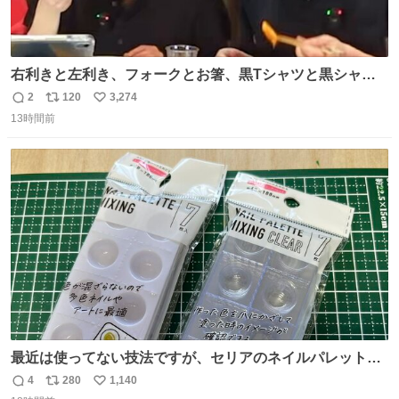
右利きと左利き、フォークとお箸、黒Tシャツと黒シャ
ツ、ありがとう、いい塩レです
2
120
3,274
返
リ
い
13時間前
信
ポ
い
数
ス
ね
ト
数
数
最近は使ってない技法ですが、セリアのネイルパレットの
四隅をハサミで切り落とし、やすりがけすればミニチュア
4
280
1,140
返
リ
い