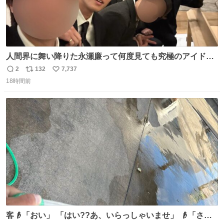
人間界に舞い降りた永瀬廉って何度見ても究極のアイドル
過ぎてずっと味する。美味い。
2
132
7,737
返
リ
い
18時間前
信
ポ
い
数
ス
ね
ト
数
数
客👴「おい」 「はい??あ、いらっしゃいませ」 👴「さっ