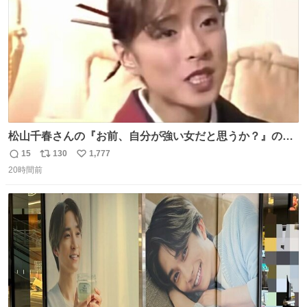
松山千春さんの『お前、自分が強い女だと思うか？』の一
言で… 中森明菜さんが思わず本音をこぼす瞬間😭
15
130
1,777
返
リ
い
20時間前
信
ポ
い
数
ス
ね
ト
数
数