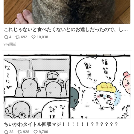
これじゃないと食べたくないとのお達しだったので、しっ
ぽ置き場係になっている
4
692
10,038
返
リ
い
9時間前
信
ポ
い
数
ス
ね
ト
数
数
ちいかわタイトル回収マジ！！！！！！？？？？？？
28
928
9,700