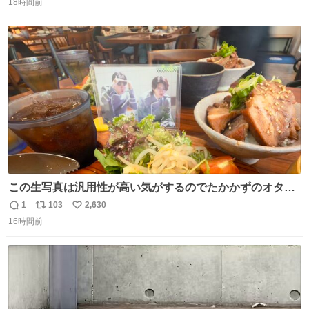
食器ができます。 底にストローをカットしたものを接着し
18時間前
信
ポ
い
塗装すれば茶碗になります。素材が塩化ビニルなので接着
数
ス
ね
剤や塗料は対応したものを使うと良いです。 透明はそのま
ト
数
数
までも使えます。
この生写真は汎用性が高い気がするのでたかかずのオタク
は絶対買った方が良いw
1
103
2,630
返
リ
い
16時間前
信
ポ
い
数
ス
ね
ト
数
数