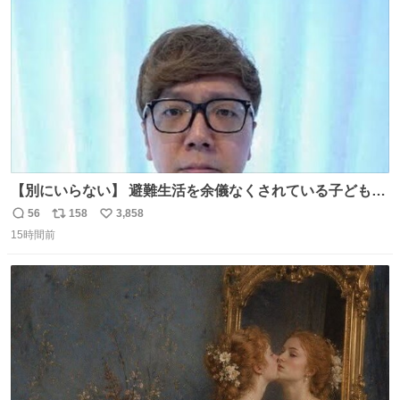
数
【別にいらない】 避難生活を余儀なくされている子どもた
ちのためにヒカキンボックス1000個を寄付させていただき
56
158
3,858
返
リ
い
ました
15時間前
信
ポ
い
数
ス
ね
ト
数
数