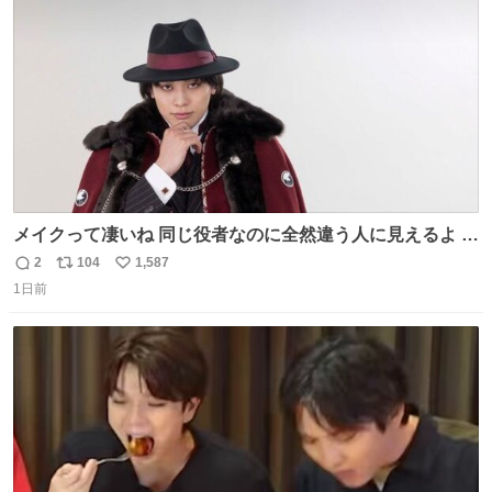
数
メイクって凄いね 同じ役者なのに全然違う人に見えるよ #
仮面ライダーマイス #ブルーロック
2
104
1,587
返
リ
い
1日前
信
ポ
い
数
ス
ね
ト
数
数