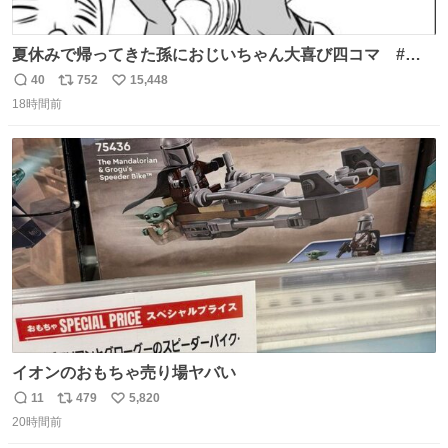
夏休みで帰ってきた孫におじいちゃん大喜び四コマ #四
コマ漫画 #Web漫画 #漫画が読めるハッシュタグ
40
752
15,448
返
リ
い
18時間前
信
ポ
い
数
ス
ね
ト
数
数
イオンのおもちゃ売り場ヤバい
11
479
5,820
返
リ
い
20時間前
信
ポ
い