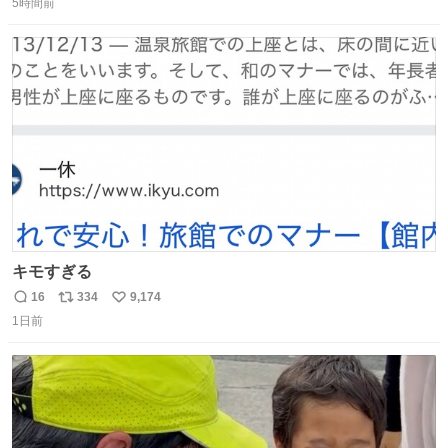
並んでたのに列からハブられてたwwwwwwwwwwww
5時間前
信
ポ
い
数
ス
ね
ト
数
数
キモすぎる
16
334
9,174
返
リ
い
1日前
信
ポ
い
数
ス
ね
ト
数
数