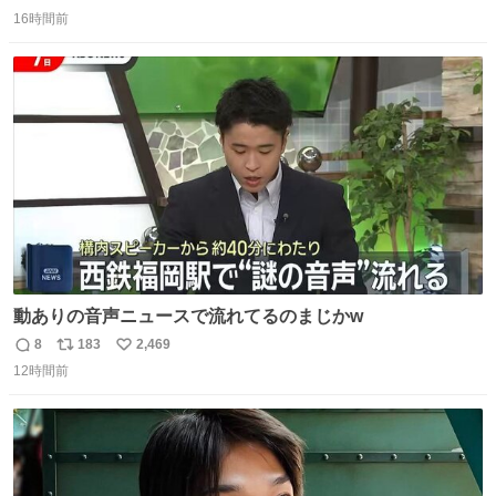
返
リ
い
16時間前
信
ポ
い
数
ス
ね
ト
数
数
動ありの音声ニュースで流れてるのまじかw
8
183
2,469
返
リ
い
12時間前
信
ポ
い
数
ス
ね
ト
数
数