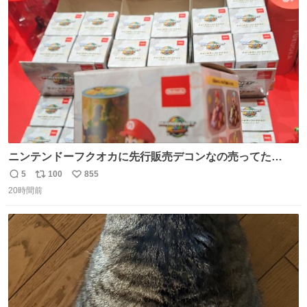
ト
数
数
ニンテンドーフクオカに先行販売デコンなの売ってた
ー！？ 磁石でくっつくプルバックカーらしい
5
100
855
返
リ
い
20時間前
信
ポ
い
数
ス
ね
ト
数
数