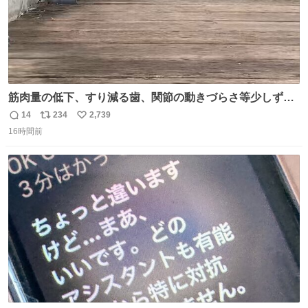
筋肉量の低下、すり減る歯、関節の動きづらさ等少しずつ
現れる変化。 ごはんを細かくすることで #風花 の歯に代わ
14
234
2,739
返
リ
い
るよ。サプリを食べてもらうことで筋肉や関節をサポート
16時間前
信
ポ
い
しようね 風花が無理なく続けられる範囲で、高齢のステー
数
ス
ね
ジまで頑張ってきたその身体も風花の意思も大切にしてい
ト
数
数
くよ #徳山動物園