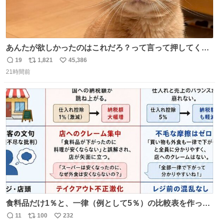
あんたが欲しかったのはこれだろ？って言って押してくれ
た手形がコチラ
19
1,821
45,386
返
リ
い
21時間前
信
ポ
い
数
ス
ね
ト
数
数
食料品だけ1％と、一律（例として5％）の比較表を作って
みました。 参考になるかと思います。
11
100
232