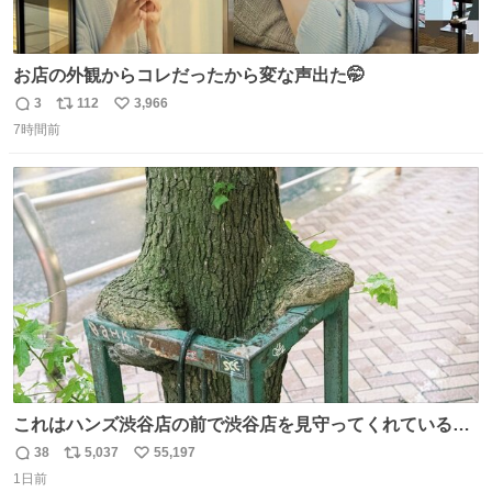
お店の外観からコレだったから変な声出た🤭
3
112
3,966
返
リ
い
7時間前
信
ポ
い
数
ス
ね
ト
数
数
これはハンズ渋谷店の前で渋谷店を見守ってくれている
「くつろ木」。
38
5,037
55,197
返
リ
い
1日前
信
ポ
い