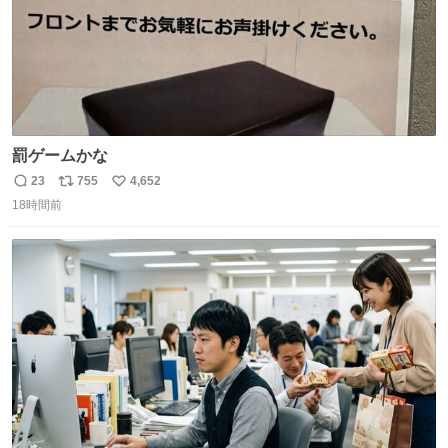
罰ゲームかな
23
755
4,652
返
リ
い
18時間前
信
ポ
い
数
ス
ね
ト
数
数