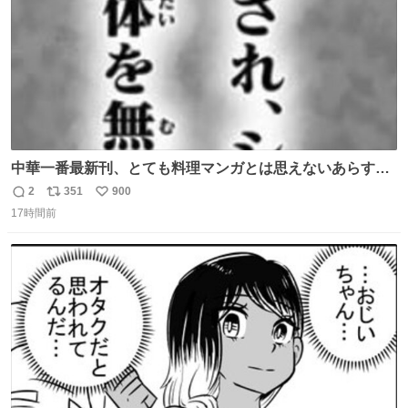
中華一番最新刊、とても料理マンガとは思えないあらすじ
の書き出ししてて最高
2
351
900
返
リ
い
17時間前
信
ポ
い
数
ス
ね
ト
数
数