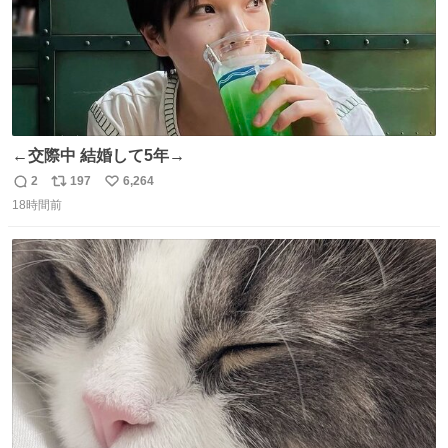
←交際中 結婚して5年→
2
197
6,264
返
リ
い
18時間前
信
ポ
い
数
ス
ね
ト
数
数