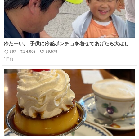
冷たーい。 子供に冷感ポンチョを着せてあげたら大はしゃ
ぎで喜んでくれました。 こんな素敵な代物を提供してくれ
367
4,003
59,579
返
リ
い
た山口県の恩師に感謝。
1日前
信
ポ
い
数
ス
ね
ト
数
数