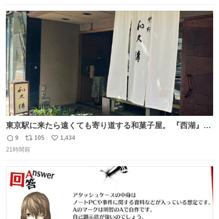
数
ス
ね
ト
数
数
東京駅に来たら遠くても寄り道する和菓子屋。 『西湖』と
いう笹に包まれ、蓮根の粉で出来た生菓子がたまらなく美
9
105
1,434
返
リ
い
味しい。 笹の香りと和三盆の風味、蓮粉のもちもちと特徴
21時間前
信
ポ
い
ある食感は唯一無二。
数
ス
ね
ト
数
数