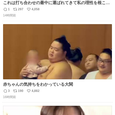
これは打ち合わせの最中に運ばれてきて私の理性を根こそ
ぎ奪い去ったプリンの写真です。
1
297
4,058
返
リ
い
14時間前
信
ポ
い
数
ス
ね
ト
数
数
赤ちゃんの気持ちをわかっている大関
3
190
4,882
返
リ
い
16時間前
信
ポ
い
数
ス
ね
ト
数
数