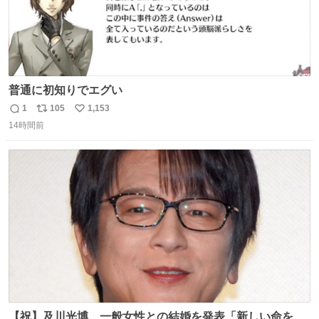
普通に初知りでエグい
1
105
1,153
返
リ
い
14時間前
信
ポ
い
数
ス
ね
ト
数
数
【祝】及川光博、一般女性との結婚を発表「新しい命を授