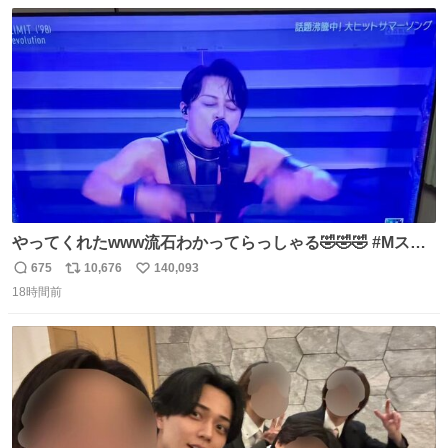
数
ス
ね
ト
数
数
やってくれたwww流石わかってらっしゃる🤣🤣🤣 #Mステ
#西川貴教
675
10,676
140,093
返
リ
い
18時間前
信
ポ
い
数
ス
ね
ト
数
数