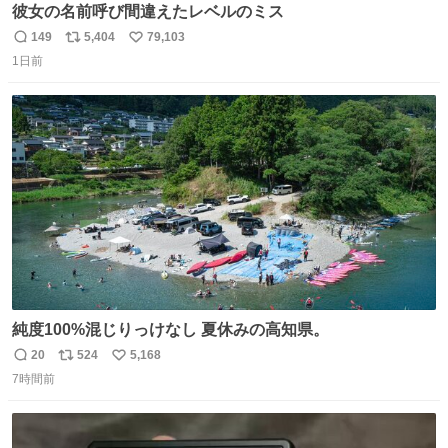
彼女の名前呼び間違えたレベルのミス
149
5,404
79,103
返
リ
い
1日前
信
ポ
い
数
ス
ね
ト
数
数
純度100%混じりっけなし 夏休みの高知県。
20
524
5,168
返
リ
い
7時間前
信
ポ
い
数
ス
ね
ト
数