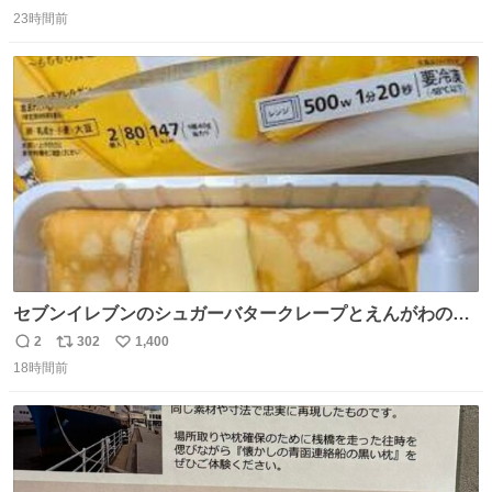
返
リ
い
23時間前
信
ポ
い
数
ス
ね
ト
数
数
セブンイレブンのシュガーバタークレープとえんがわの寿
司を探している人へ！ シュガーバタークレープは目黒、品
2
302
1,400
返
リ
い
川、蒲田、渋谷、川崎、横浜、鶴見、九州の一部エリア限
18時間前
信
ポ
い
定商品で8月5日に発注が終了したため店舗に置いてあると
数
ス
ね
ころ少ないですが見つけたら即買いです🤩❣️
ト
数
数