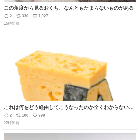
この角度から見るおくち、なんともたまらないものがある
2
330
7,927
返
リ
い
15時間前
信
ポ
い
数
ス
ね
ト
数
数
これは何をどう経由してこうなったのか全くわからない構
造のすしざんまいの玉子
2
100
998
返
リ
い
22時間前
信
ポ
い
数
ス
ね
ト
数