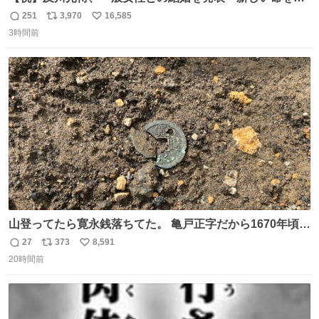
かっております」 news.livedoor.com/lite/article_d…
251
3,970
16,585
返
リ
い
「私、及川光博はこの度、交際しておりました方と入籍い
3時間前
信
ポ
い
たしました。また、新しい命を授かっております」「今後
数
ス
ね
も変わらず俳優として、ミッチーとして、努力し精進して
ト
数
数
参ります」とつづった。
山登ってたら寛永銭落ちてた。 亀戸正字だから1670年頃に
鋳造されたもの。
27
373
8,591
返
リ
い
20時間前
信
ポ
い
数
ス
ね
ト
数
数