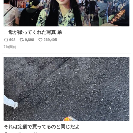
←母が撮ってくれた写真 弟→
608
9,898
269,405
返
リ
い
7時間前
信
ポ
い
数
ス
ね
ト
数
数
それは定価で買ってるのと同じだよ