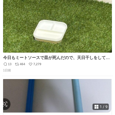
ト
数
数
今日もミートソースで皿が死んだので、天日干しをしてい
ます🍝 ありがとう先人の知恵
13
464
7,279
返
リ
い
1日前
信
ポ
い
数
ス
ね
ト
数
数