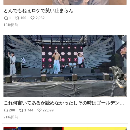
とんでもねぇロケで笑い止まらん
1
100
2,032
返
リ
い
12時間前
信
ポ
い
数
ス
ね
ト
数
数
これ何書いてあるか読めなかったしその時はゴールデンボ
ンバーの告知の演出かと思ってだけどガチの不審者だった
200
1,744
22,699
返
リ
い
みたいね 珍しく女々しくて普通に歌ってると思ったら結局
21時間前
信
ポ
い
これが一番のサプライズになってしまった😱 とにかく大事
数
ス
ね