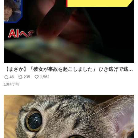
にならなくて良かったよ #LuckyFes #ゴールデンボンバー
ト
数
数
#金爆
【まさか】「彼女が事故を起こしました」 ひき逃げで逃走
した男、AIの相談履歴で“ウソ発覚” 警察が男のスマホを押
46
235
1,562
返
リ
い
収して解析すると、出頭する前に事故の詳しい状況やどう
10時間前
信
ポ
い
対応すればいいかをAIに相談していたことがわかった。し
数
ス
ね
かし、AIの回答は「正直に警察に話すように」だった。
ト
数
数