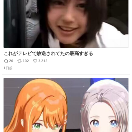
これがテレビで放送されてたの最高すぎる
20
102
3,212
返
リ
い
1日前
信
ポ
い
数
ス
ね
ト
数
数