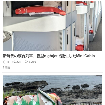
@akmllube0617
ト
数
数
新時代の寝台列車、新型nightjetで誕生したMini Cabin ま
さに走るカプセルホテルといった感じで、一人旅で利用す
4
224
1,210
返
リ
い
るのにはちょうどいい設備。 他の人も言ってましたが、サ
1日前
信
ポ
い
ンライズの後継に欲しい…
数
ス
ね
ト
数
数