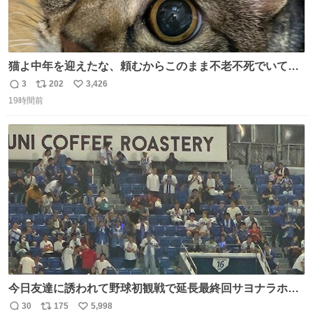
猫よ中年を迎えたな、頼むからこのまま不老不死でいてく
れ…と願ってから、いや人間の家族が死に絶えて猫だけこ
3
202
3,426
返
リ
い
の世に置いていくなんてひどいことはできない…と思って
19時間前
信
ポ
い
から、猫のこの可愛さと愛嬌なら未来永劫ほかの人間に可
数
ス
ね
愛がられて困ることもなかろうなと思ったのでやっぱり猫
ト
数
数
よ不老不死でいてくれ
今日友達に誘われて野球初観戦で延長最終回サヨナラホー
ムラン見れたんですけど、これが野球ですか？ 鳥肌止まら
30
175
5,998
返
リ
い