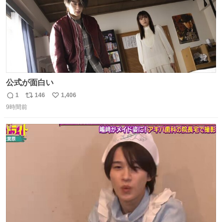
公式が面白い
1
146
1,406
返
リ
い
9時間前
信
ポ
い
数
ス
ね
ト
数
数