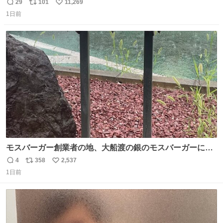
29
101
11,269
返
リ
い
1日前
信
ポ
い
数
ス
ね
ト
数
数
モスバーガー創業者の地、大船渡の銀のモスバーガーに一
礼。
4
358
2,537
返
リ
い
1日前
信
ポ
い
数
ス
ね
ト
数
数