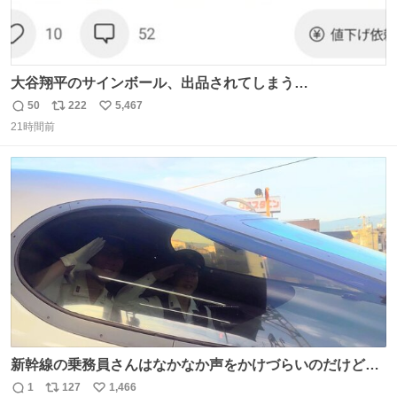
大谷翔平のサインボール、出品されてしまう…
50
222
5,467
返
リ
い
21時間前
信
ポ
い
数
ス
ね
ト
数
数
新幹線の乗務員さんはなかなか声をかけづらいのだけど😅
ルミエールの運転士さん、運転台にカメラマン向けたらお
1
127
1,466
返
リ
い