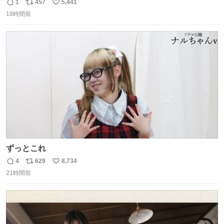
ら。不況の中に育ち、自分の好きなことをして、夢を叶え
1
457
5,441
返
リ
い
なさいと、いうふうに言われました。その1990年代から特
18時間前
信
ポ
い
に蔓延しましたこの個人主義教育が生み出した化け物、そ
数
ス
ね
れが私 渡辺銀次でございます」
ト
数
数
youtu.be/QBDnUH0BFPQ
ずっとこれ
4
629
8,734
返
リ
い
21時間前
信
ポ
い
数
ス
ね
ト
数
数