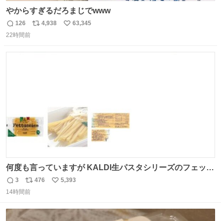
やからすぎるだろまじでwww
126
4,938
63,345
返
リ
い
22時間前
信
ポ
い
数
ス
ね
ト
数
数
何度も言っていますが KALDI生パスタシリーズのフェット
チーネは 真剣(ガチ)で美味いぞ
3
476
5,393
返
リ
い
14時間前
信
ポ
い
数
ス
ね
ト
数