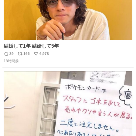
結婚して1年 結婚して5年
39
166
6,978
返
リ
い
18時間前
信
ポ
い
数
ス
ね
ト
数
数