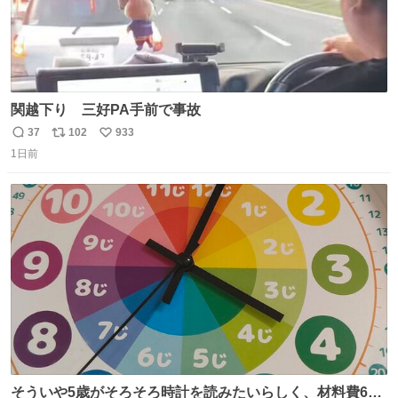
関越下り 三好PA手前で事故
37
102
933
返
リ
い
1日前
信
ポ
い
数
ス
ね
ト
数
数
そういや5歳がそろそろ時計を読みたいらしく、材料費600