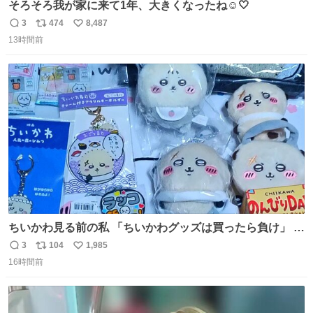
そろそろ我が家に来て1年、大きくなったね☺️🤍
3
474
8,487
返
リ
い
13時間前
信
ポ
い
数
ス
ね
ト
数
数
ちいかわ見る前の私 「ちいかわグッズは買ったら負け」 今
「  ︎︎ ︎︎ 」
3
104
1,985
返
リ
い
16時間前
信
ポ
い
数
ス
ね
ト
数
数