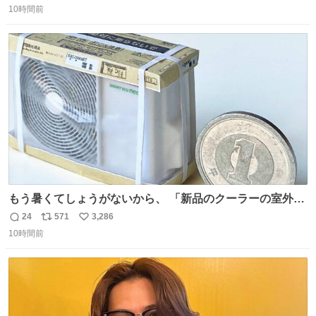
二人で敬礼🫡✨ 暗くて上手く撮れないなぁ…な顔してた
10時間前
信
ポ
い
ら、わざわざ車外に出て来てくださり✨ 「フリー素材なの
数
ス
ね
で載せて大丈夫です！」と自ら言ってくださる親切気さく
ト
数
数
なS運転士さん感謝
もう暑くてしょうがないから、 「新品のクーラーの室外機
のミニチュア」 でも見ていってよ
24
571
3,286
返
リ
い
10時間前
信
ポ
い
数
ス
ね
ト
数
数