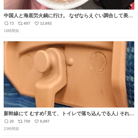
中国人と海底労火鍋に行け。 なぜならえぐい調合して美味
しすぎる ソースを作ってくれるから。
73
607
12,692
返
リ
い
18時間前
信
ポ
い
数
ス
ね
ト
数
数
新幹線にて むすめ｢見て、トイレで落ち込んでる人｣ それに
しか見えなくなった どうしてくれるんだ
20
759
6,087
返
リ
い
23時間前
信
ポ
い
数
ス
ね