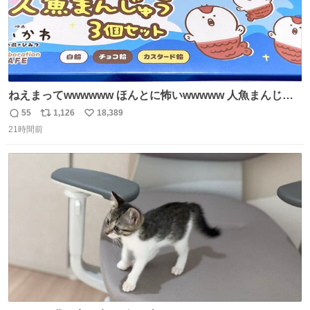
ねえまってwwwwww ほんとに怖いwwwww 人魚まんじゅ
う買ってきたから私も永遠のいのちを…ぐへへ…と思いな
55
1,126
18,389
返
リ
い
がら1つ食べたら 奥歯欠けたんだけど！！！！？？？ しか
21時間前
信
ポ
い
もガッツリ😭 まんじゅうだよ？？？？？？ ガリッて言っ
数
ス
ね
たから何？と思って口から出したら自分の歯wwwwww セ
ト
数
数
イレーンの呪いじゃん😭