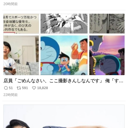
んです笑
20時間前
信
ポ
い
数
ス
ね
ト
数
数
店員「ごめんなさい、ここ撮影きんしなんです」 俺「すみ
ません！すぐ消します」 店員「念のためフォルダから消し
51
591
18,828
返
リ
い
てるところ見せて頂けますか？」 俺「はい…」
22時間前
信
ポ
い
数
ス
ね
ト
数
数