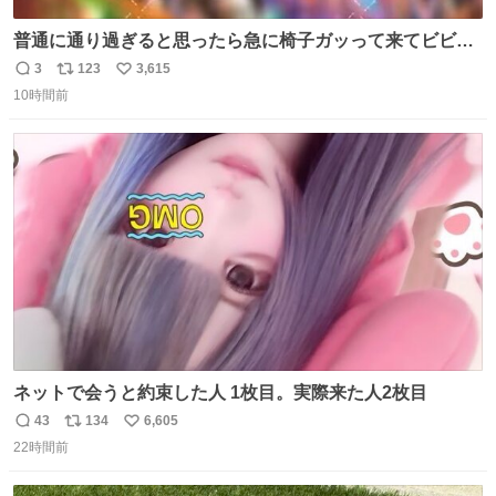
普通に通り過ぎると思ったら急に椅子ガッって来てビビっ
た。そんでまじいい匂い。← #超特急_ESCORT
3
123
3,615
返
リ
い
10時間前
信
ポ
い
数
ス
ね
ト
数
数
ネットで会うと約束した人 1枚目。実際来た人2枚目
43
134
6,605
返
リ
い
22時間前
信
ポ
い
数
ス
ね