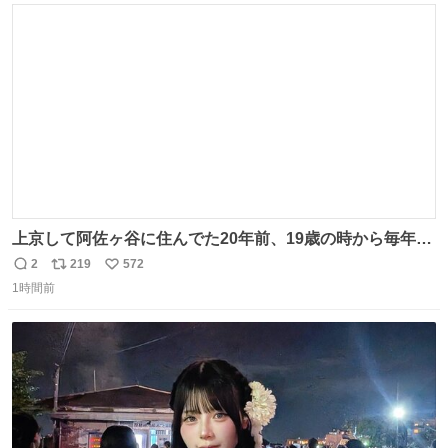
ト
数
数
上京して阿佐ヶ谷に住んでた20年前、19歳の時から毎年参
加してるお祭りなのでとっても感慨深いです。うれしーー
2
219
572
返
リ
い
ー！作っていただいた方本当にありがとう。
1時間前
信
ポ
い
数
ス
ね
ト
数
数