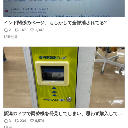
インド関係のページ、もしかして全部消されてる?
2
167
1,347
返
リ
い
18時間前
信
ポ
い
数
ス
ね
ト
数
数
新潟のドフで両替機を発見してしまい、思わず購入してし
まい大阪に発送するイベントが発生
3
234
9,574
返
リ
い
1日前