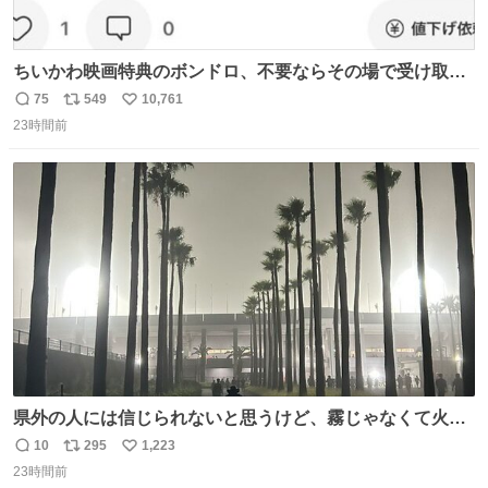
ちいかわ映画特典のボンドロ、不要ならその場で受け取り
辞退すれば良いのに白々しい
75
549
10,761
返
リ
い
23時間前
信
ポ
い
数
ス
ね
ト
数
数
県外の人には信じられないと思うけど、霧じゃなくて火山
灰です🌋 #桜島
10
295
1,223
返
リ
い
23時間前
信
ポ
い