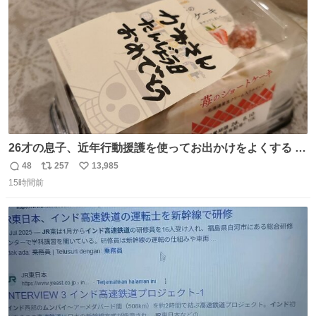
数
26才の息子、近年行動援護を使ってお出かけをよくする 親
との外出はもう嫌らしい。 中身は小学生位なのに小癪な😅
48
257
13,985
返
リ
い
昨日は夜のショッピングモールに行った 先に寝といてよ❗
15時間前
信
ポ
い
と何度も何度も言い残して。 起きたら冷蔵庫に… ああ、こ
数
ス
ね
れ買いに行ってくれたんだ…😭
ト
数
数