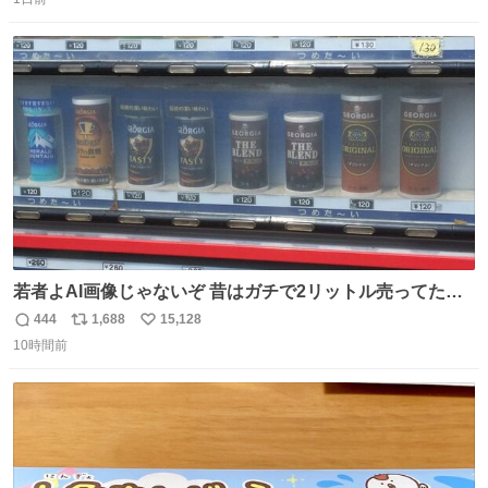
信
ポ
い
数
ス
ね
ト
数
数
若者よAI画像じゃないぞ 昔はガチで2リットル売ってたん
やでw
444
1,688
15,128
返
リ
い
10時間前
信
ポ
い
数
ス
ね
ト
数
数