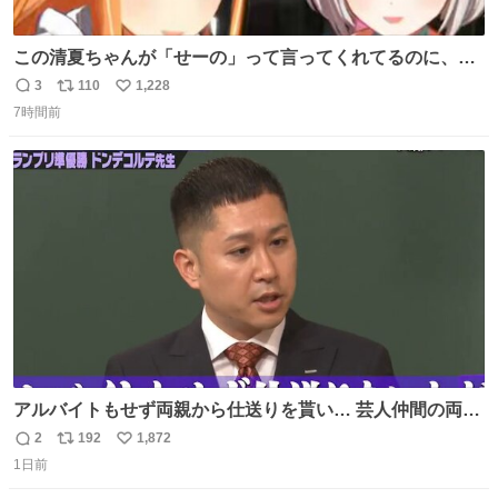
この清夏ちゃんが「せーの」って言ってくれてるのに、一
瞬何かわからず 理解した時に息を飲んでから「じゃん！」
3
110
1,228
返
リ
い
ってしてるリーリヤが可愛い 多分同士はいっぱいいると思
7時間前
信
ポ
い
う
数
ス
ね
ト
数
数
アルバイトもせず両親から仕送りを貰い… 芸人仲間の両親
のスネまでかじる!? ドンデコルテ銀次⚡️ 無料見逃し配信は
2
192
1,872
返
リ
い
こちらから ▶︎abema.go.link/gBLVb ◤しくじり先生
1日前
信
ポ
い
ABEMAにて毎週最新話無料配信中◢ @10000nabe
数
ス
ね