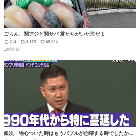
ごらん、関アジと関サバ 君たちがいた海だよ
214
6,175
65,294
返
リ
い
10時間前
信
ポ
い
数
ス
ね
ト
数
数
銀次「物心ついた時はもうバブルが崩壊する時でしたか