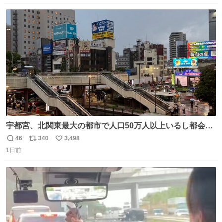
数
ス
ね
ト
数
数
宇都宮、北関東最大の都市で人口50万人以上いるし都会何
だろうなと思っていたら想像以上に都会で興奮した
46
340
3,498
返
リ
い
1日前
信
ポ
い
数
ス
ね
ト
数
数