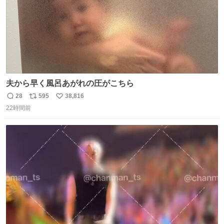
夫から早く風呂あがれの圧がこちら
28
595
38,816
返
リ
い
22時間前
信
ポ
い
数
ス
ね
ト
数
数