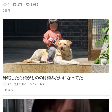
円で作れる知育時計作ってみた！ めっちゃ簡単！ ありがと
4
178
2,085
返
リ
い
う先人！
1日前
信
ポ
い
数
ス
ね
ト
数
数
帰宅したら娘がもののけ姫みたいになってた
42
1,161
29,374
返
リ
い
6時間前
信
ポ
い
数
ス
ね
ト
数
数