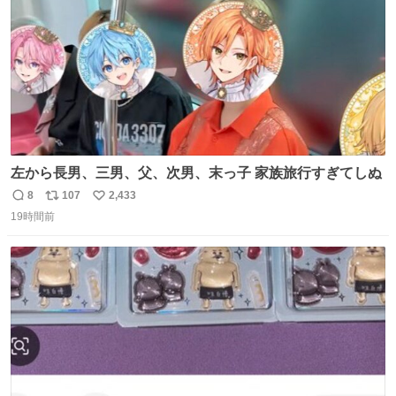
左から長男、三男、父、次男、末っ子 家族旅行すぎてしぬ
8
107
2,433
返
リ
い
19時間前
信
ポ
い
数
ス
ね
ト
数
数