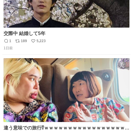
交際中 結婚して5年
1
189
5,223
返
リ
い
1日前
信
ポ
い
数
ス
ね
ト
数
数
違う意味での旅行⁉️ｗｗｗｗｗｗｗｗｗｗｗｗｗｗｗｗｗｗ