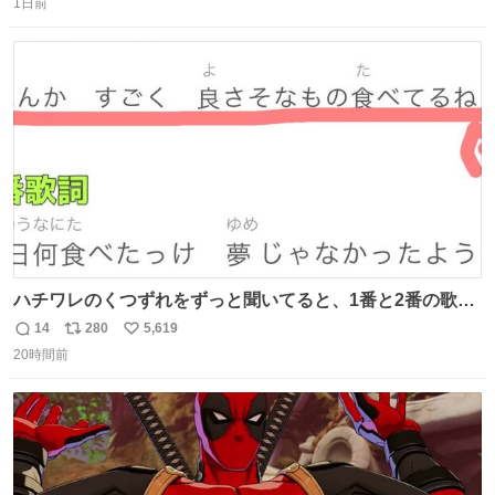
1日前
信
ポ
い
数
ス
ね
ト
数
数
ハチワレのくつずれをずっと聞いてると、1番と2番の歌詞
のこの赤線の部分、本来なら絶対逆の方が歌詞の意味合っ
14
280
5,619
返
リ
い
てるのに急に話変えてるよねw晴れだっけ？雨だっけ？っ
20時間前
信
ポ
い
て言ってるのに急に食べ物の話になったり何食べたっけ？
数
ス
ね
って言ってるのに急に天気の話になったりとかwでもそこ
ト
数
数
がハチワレらしい！！