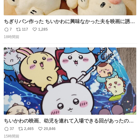
ちぎりパン作った ちいかわに興味なかった夫を映画に誘い
出すことに成功したからさァ、永遠のいのち食べさせてか
7
117
1,285
返
リ
い
ら観に行くねッ🎫
18時間前
信
ポ
い
数
ス
ね
ト
数
数
ちいかわの映画、幼児を連れて入場できる回があったので
子どもを連れて観てきたんですけど、セイレーンの登場シ
37
2,465
20,846
返
リ
い
ーンで場内のベビーが一斉に泣き出してたのがとてもよい
15時間前
信
ポ
い