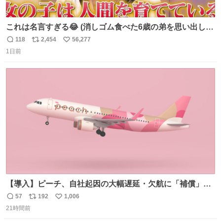
これは名言すぎる😂 (消しゴム食べた6歳の弟を思い出しな
がら)
118
2,454
56,277
返
リ
い
1日前
信
ポ
い
数
ス
ね
ト
数
数
【導入】ピーチ、自社起因の大幅遅延・欠航に「補償」開
始へ news.livedoor.com/article/detail… 同社に起因する理
57
192
1,006
返
リ
い
由によって大幅遅延や欠航が発生した場合、乗客が負担し
21時間前
信
ポ
い
た宿泊費や交通費を、領収書の事後申請に基づき、国内線