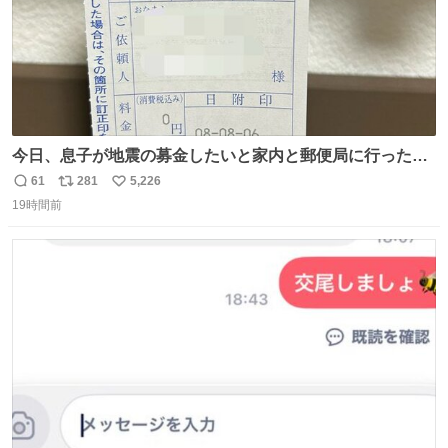
今日、息子が地震の募金したいと家内と郵便局に行ったみ
たいです。おもちゃとか買う選択肢もあったと思うけど、
61
281
5,226
返
リ
い
自分で貯めてた2万円を役に立てて欲しい、みんなも元気
19時間前
信
ポ
い
になって欲しいと。家内も一緒に募金したので、自分も何
数
ス
ね
かできたらなぁと思いました。
ト
数
数