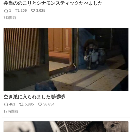
弁当ののこりとシナモンスティックたべました
1
209
3,025
返
リ
い
7時間前
信
ポ
い
数
ス
ね
ト
数
数
空き巣に入られました🤣🤣🤣
461
5,885
56,654
返
リ
い
17時間前
信
ポ
い
数
ス
ね
ト
数
数