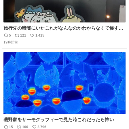
旅行先の暗闇にいたこれがなんなのかわからなくて怖すぎ
た 子どもたちも怖がりまくってた👻 ちいかわってこういう
5
121
1,415
返
リ
い
感じのお話なんですか…？
19時間前
信
ポ
い
数
ス
ね
ト
数
数
磯野家をサーモグラフィーで見た時これだったら怖い
15
100
3,796