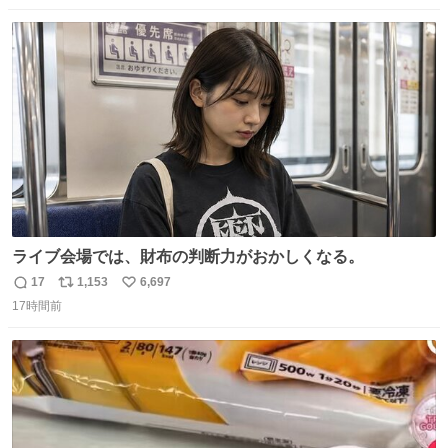
映画体験でした。
数
ス
ね
ト
数
数
ライブ会場では、財布の判断力がおかしくなる。
17
1,153
6,697
返
リ
い
17時間前
信
ポ
い
数
ス
ね
ト
数
数