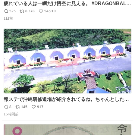
疲れている人は一瞬だけ悟空に見える。 #DRAGONBALL
#ドラゴンボール
525
8,378
54,910
返
リ
い
1日前
信
ポ
い
数
ス
ね
ト
数
数
報ステで沖縄研修道場が紹介されてるね。ちゃんとした名
前出してないけど。#報道ステーション
8
145
917
返
リ
い
16時間前
信
ポ
い
数
ス
ね
ト
数