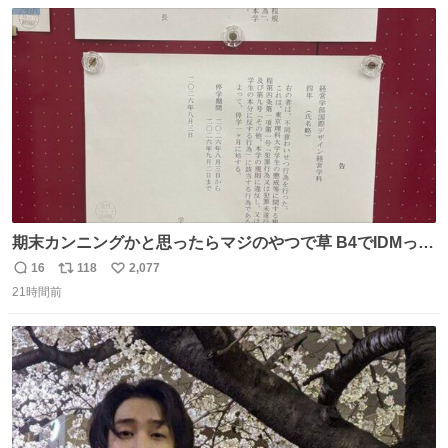
数
ス
ね
は1人あたり上限1万円、国際線は上限2万円まで支払う。
ト
数
数
期末カンニングかと思ったらマジのやつで草 B4でIDMって
ことはおそらく就職だし、内定取り消し？ それと夏休み期
16
118
2,077
返
リ
い
間の停学って無意味じゃね？
21時間前
信
ポ
い
数
ス
ね
ト
数
数