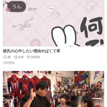
数
ましたw
彼氏の心中したい理由やばくて草
40
519
25,825
返
リ
い
16時間前
信
ポ
い
数
ス
ね
ト
数
数