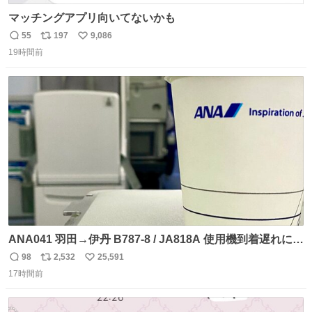
マッチングアプリ向いてないかも
55
197
9,086
返
リ
い
19時間前
信
ポ
い
数
ス
ね
ト
数
数
ANA041 羽田→伊丹 B787-8 / JA818A 使用機到着遅れにつ
き 「安全に支障ない範囲で1分1秒でも遅延回復に努めてお
98
2,532
25,591
返
リ
い
ります」と機長の気合い十分！ が、フライトは順調に進み
17時間前
信
ポ
い
すぎ… 「飛ばしすぎたせいか現在奈良県上空での待機を命
数
ス
ね
じられております」 でコンソメスープ吹き出しそうになり
ト
数