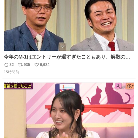
今年のM-1はエントリーが遅すぎたこともあり、解散の可
能性を作り出してからのスタート！！ 遅くなって申し訳な
32
935
9,624
返
リ
い
い🙏 エントリーナンバーは「GO!無策!」でかなり覚えやす
15時間前
信
ポ
い
い！応援をお願いすることになりそう！！
数
ス
ね
ト
数
数