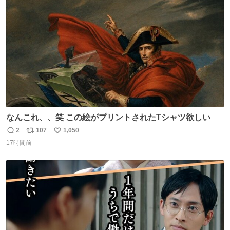
ト
数
数
なんこれ、、笑 この絵がプリントされたTシャツ欲しい
2
107
1,050
返
リ
い
17時間前
信
ポ
い
数
ス
ね
ト
数
数