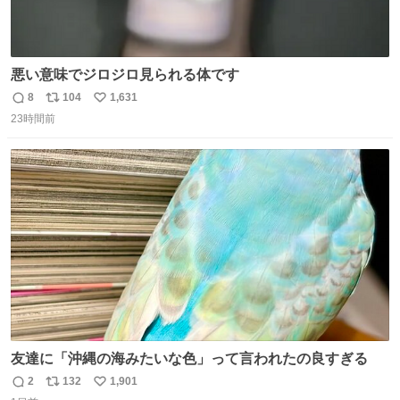
悪い意味でジロジロ見られる体です
8
104
1,631
返
リ
い
23時間前
信
ポ
い
数
ス
ね
ト
数
数
友達に「沖縄の海みたいな色」って言われたの良すぎる
2
132
1,901
返
リ
い