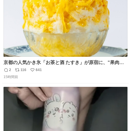
数
京都の人気かき氷「お茶と酒 たすき」が原宿に、“果肉た
っぷり”夏限定アップルマンゴー＆定番ほうじ茶みつ -
2
116
641
返
リ
い
fashion-press.net/news/149581
15時間前
信
ポ
い
数
ス
ね
ト
数
数