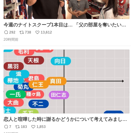
今週のナイトスクープ1本目は… 「父の部屋を奪いたい姉
妹」
292
738
13,612
返
リ
い
20時間前
信
ポ
い
数
ス
ね
ト
数
数
恋人と喧嘩した時に謝るかどうかについて考えてみました
💭 ▶︎自分から謝る or 悪くないなら謝らない ▶︎ねちねちす
7
183
1,853
返
リ
い