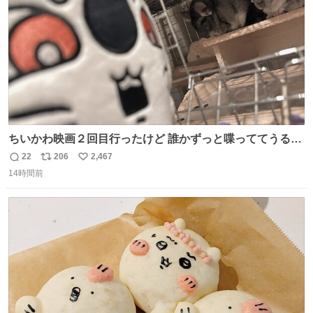
ちいかわ映画２回目行ったけど 誰かずっと喋っててうるさ
かった 許せねえ
22
206
2,467
返
リ
い
14時間前
信
ポ
い
数
ス
ね
ト
数
数