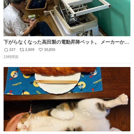
下がらなくなった高田製の電動昇降ベット。 メーカーから
は、完全に見放されたんですが、 見事に85歳の父が治しま
227
2,909
30,850
返
リ
い
した。 うちの父は、トヨタカローラのボディをオート生産
19時間前
信
ポ
い
する、工業ロボットの製作者なんですが、 父が電動ベット
数
ス
ね
の配線をハンダで修理している横で、
ト
数
数