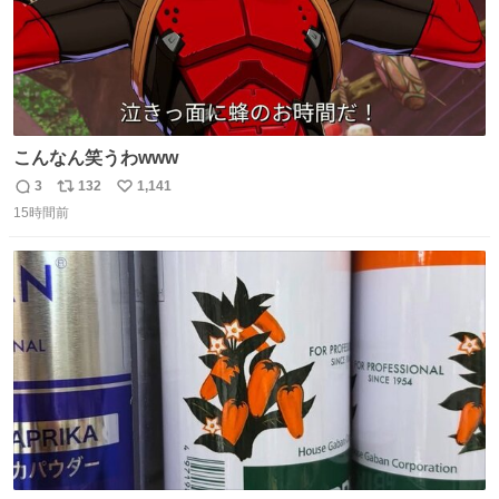
こんなん笑うわwww
3
132
1,141
返
リ
い
15時間前
信
ポ
い
数
ス
ね
ト
数
数