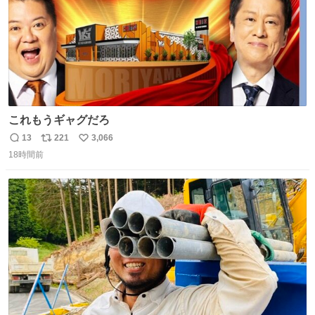
これもうギャグだろ
13
221
3,066
返
リ
い
18時間前
信
ポ
い
数
ス
ね
ト
数
数