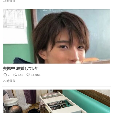
る or さっぱりしている 個人的見解です！色々と許してく
18時間前
信
ポ
い
ださい！
数
ス
ね
ト
数
数
交際中 結婚して5年
2
421
16,651
返
リ
い
22時間前
信
ポ
い
数
ス
ね
ト
数
数