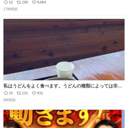
ｗ
12
195
9,064
返
リ
い
17時間前
信
ポ
い
数
ス
ね
ト
数
数
私はうどんをよく食べます。うどんの種類によっては非常
食にもなります。生うどんは消費期限が短く、冷凍うどん
15
131
931
返
リ
い
は長持ちする代わりに停電に弱いので、乾麺タイプのうど
6時間前
信
ポ
い
んなら水分が少なく長期保存するのにおすすめです。アル
数
ス
ね
ファ化米や缶詰など、色々な非常食がありますが、うどん
ト
数
数
もいかがでしょうか？