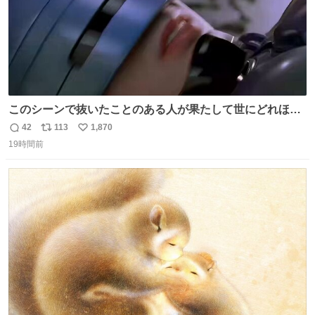
このシーンで抜いたことのある人が果たして世にどれほど
いることか このアカウントに辿り着いた皆さんとは、ロボ
42
113
1,870
返
リ
い
コップ2についてこれからもぜひ語り合っていきたい
19時間前
信
ポ
い
数
ス
ね
ト
数
数