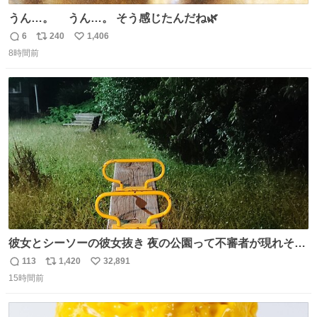
うん…。 うん…。 そう感じたんだね🌿
6
240
1,406
返
リ
い
8時間前
信
ポ
い
数
ス
ね
ト
数
数
彼女とシーソーの彼女抜き 夜の公園って不審者が現れそう
で怖いんだよな
113
1,420
32,891
返
リ
い
15時間前
信
ポ
い
数
ス
ね
ト
数