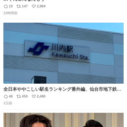
10
147
2,984
返
リ
い
16時間前
信
ポ
い
数
ス
ね
ト
数
数
全日本ややこしい駅名ランキング番外編、仙台市地下鉄川
内駅
48
450
2,480
返
リ
い
1日前
信
ポ
い
数
ス
ね
ト
数
数