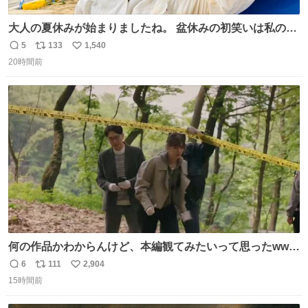
大人の夏休みが始まりましたね。 盆休みの初笑いは私の現
場コスプレ マスターイーでお願いします！！
5
133
1,540
返
リ
い
20時間前
信
ポ
い
数
ス
ね
ト
数
数
何の作品かわからんけど、本編観てみたいって思ったwww
韓ドラよね？
6
111
2,904
返
リ
い
15時間前
信
ポ
い
数
ス
ね