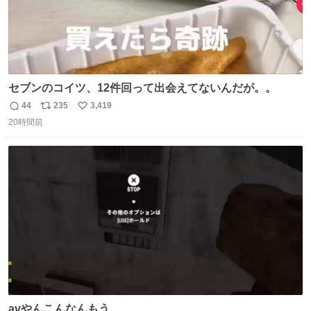
セブンのコイツ、12件回って出会えてないんだが。。
44
235
3,419
返
リ
い
20時間前
信
ポ
い
数
ス
ね
ト
数
数
avやんこんなんもう