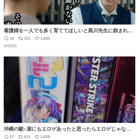
看護婦を一人でも多く育ててほしいと黒川先生に頼まれ、
１年間だけ黒川病院で働くことにしたりん。 直美はその１
34
151
1,845
返
リ
い
年間で恵風看護婦会を立て直すと話しました。 👇このシー
6時間前
信
ポ
い
ンをぜひ本編で web.nhk/tv/an/kazekaor… #朝ドラ #風薫
数
ス
ね
る 見上愛 上坂樹里 平埜生成
ト
数
数
沖縄の駿○屋にもエロゲあったと思ったらエロゲじゃなか
った
17
413
2,939