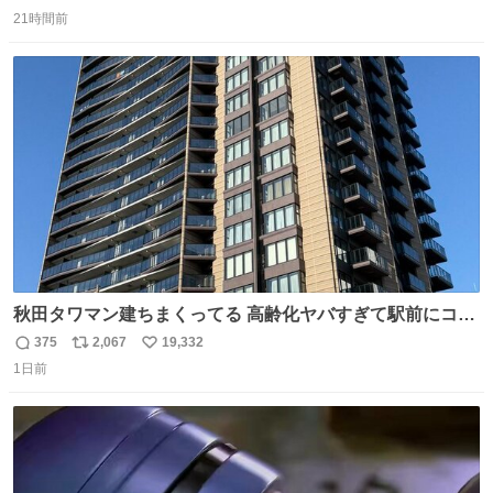
返
リ
い
21時間前
信
ポ
い
数
ス
ね
ト
数
数
秋田タワマン建ちまくってる 高齢化ヤバすぎて駅前にコン
パクトシティつくって高齢者を住ませる考えらしい 病院も
375
2,067
19,332
返
リ
い
全部駅前にある
1日前
信
ポ
い
数
ス
ね
ト
数
数