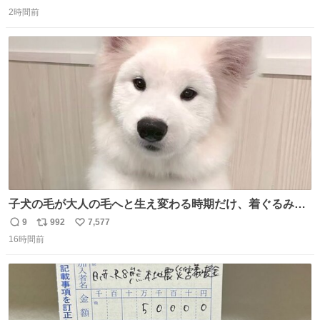
返
リ
い
2時間前
信
ポ
い
数
ス
ね
ト
数
数
子犬の毛が大人の毛へと生え変わる時期だけ、着ぐるみを
着てるように見える良さがあります
9
992
7,577
返
リ
い
16時間前
信
ポ
い
数
ス
ね
ト
数
数