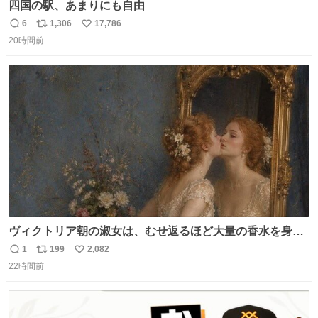
四国の駅、あまりにも自由
6
1,306
17,786
返
リ
い
20時間前
信
ポ
い
数
ス
ね
ト
数
数
ヴィクトリア朝の淑女は、むせ返るほど大量の香水を身に
つけるものではないとされていた。それでも香水は、髪や
1
199
2,082
返
リ
い
肌の手入れと同じくらい、ヴィクトリア朝の女性達の美容
22時間前
信
ポ
い
習慣に欠かせないものだった。 当時の香水は、現在私たち
数
ス
ね
が知る香水よりも単純な組成で、その大部分は薔薇、菫、
ト
数
数
ベルガモット、