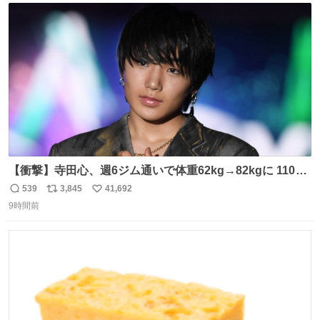
ト
数
数
【衝撃】寺田心、週6ジム通いで体重62kg→82kgに 110kg
のベンチプレス持ち上げる姿披露
539
3,845
41,692
返
リ
い
news.livedoor.com/article/detail… 元々自重のみだった
9時間前
信
ポ
い
が、更に筋肉を大きくするためジム通いを開始。筋肉増量
数
ス
ね
のためおにぎり10個、ゼリー飲料3～4本、パスタと毎日4
ト
数
数
千kcalオーバーの食事を摂取し、増量したという。