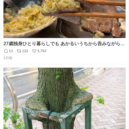
27歳独身ひとり暮らしでも あかるいうちから呑みながらキ
ッチンでひとり焼肉できてしあわせだもん՞ o̴̶̷̥ ̫ o̴̶̷̥ ՞
13
122
5,702
返
リ
い
1日前
信
ポ
い
数
ス
ね
ト
数
数