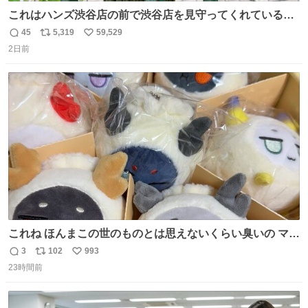
これはハンズ渋谷店の前で渋谷店を見守ってくれている
「くつろ木」。
45
5,319
59,529
返
リ
い
2日前
信
ポ
い
数
ス
ね
ト
数
数
これね ほんまこの世のものとは思えないくらい臭いの マジ
で、死ぬほど、臭い 中に入ってる謎スクイーズのせいなん
3
102
993
返
リ
い
だけど
23時間前
信
ポ
い
数
ス
ね
ト
数