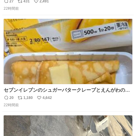
でアンタはこれか先キラキラ輝けないんよ、残念ながら。
27
431
2,491
返
リ
い
#折田楓 #merchu
22時間前
信
ポ
い
数
ス
ね
ト
数
数
セブンイレブンのシュガーバタークレープとえんがわの寿
司を探している人へ！ シュガーバタークレープは目黒、品
20
1,180
4,642
返
リ
い
川、蒲田、渋谷、川崎、横浜、鶴見、九州の一部エリア限
22時間前
信
ポ
い
定商品で8月5日に発注が終了したため店舗に置いてあると
数
ス
ね
ころ少ないですが見つけたら即買いです🤩❣️
ト
数
数