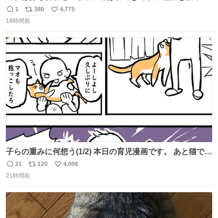
ぎ奪い去ったプリンの写真です。
1
380
4,775
返
リ
い
18時間前
信
ポ
い
数
ス
ね
ト
数
数
子らの重みに何想う(1/2) 本日の育児漫画です。 あと猫で
す。
21
120
4,006
返
リ
い
21時間前
信
ポ
い
数
ス
ね
ト
数
数