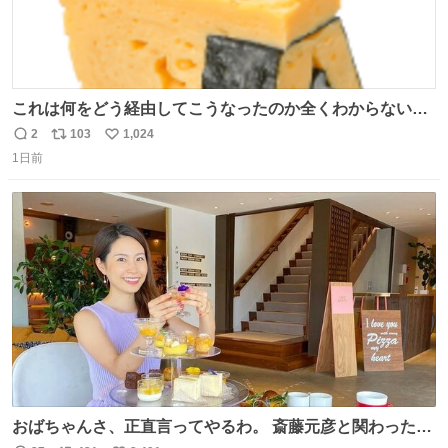
これは何をどう経由してこうなったのか全くわからない構
造のすしざんまいの玉子
2
103
1,024
返
リ
い
1日前
信
ポ
い
数
ス
ね
ト
数
数
おばちゃんさ、正直言ってやるわ。 斎藤元彦と関わった事