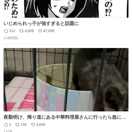
いじめられっ子が強すぎると話題に
312
4,509
87,090
返
リ
い
11時間前
信
ポ
い
数
ス
ね
ト
数
数
夜勤明け、帰り道にある中華料理屋さんに行ったら急に
「トイレニネコチャンイルヨ！ドウブツスキデショ！」と
2
150
4,600
返
リ
い
言われ(好きだけどさ……)とトイレ行ったらまじで可愛い
1日前