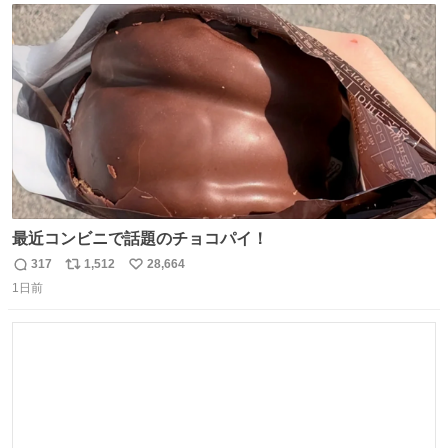
ト
数
数
最近コンビニで話題のチョコパイ！
317
1,512
28,664
返
リ
い
1日前
信
ポ
い
数
ス
ね
ト
数
数