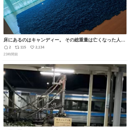
床にあるのはキャンディー。 その総重量は亡くなった人と
同等の重さだそうです。 鑑賞者は一つ持ち帰れますが、亡
2
115
2,134
返
リ
い
くなった人の一部を持ち帰っているような感覚になりまし
23時間前
信
ポ
い
た。 勇気を出して口に入れたら、ハッカ味😳✨ #ポーラ美
数
ス
ね
術館
ト
数
数