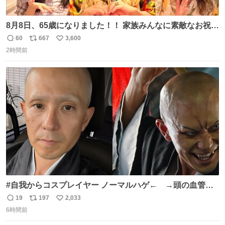
8月8日、65歳になりました！！ 家族みんなに素敵なお祝い
をしてもらいました！！ 実は今年、家族に怪我が続いてい
60
667
3,600
返
リ
い
て、 6月には娘が左膝を脱臼。 そして先月は、奥さまが同
2時間前
信
ポ
い
じく左膝を骨折し、手術・入院となりました。
数
ス
ね
ト
数
数
#自我からコスプレイヤー ノーマルハゲ← →頭の血管パ
ンプアップハゲ
19
197
2,033
返
リ
い
6時間前
信
ポ
い
数
ス
ね