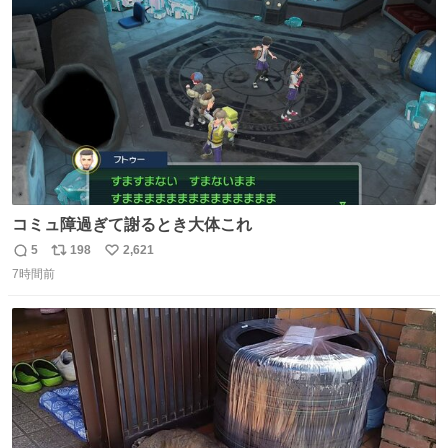
ト
数
数
コミュ障過ぎて謝るとき大体これ
5
198
2,621
返
リ
い
7時間前
信
ポ
い
数
ス
ね
ト
数
数