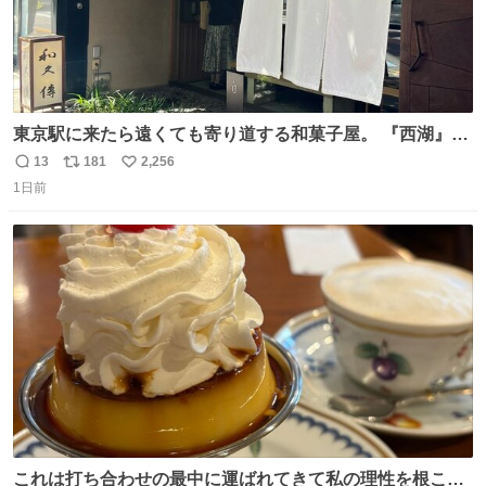
東京駅に来たら遠くても寄り道する和菓子屋。 『西湖』と
いう笹に包まれ、蓮根の粉で出来た生菓子がたまらなく美
13
181
2,256
返
リ
い
味しい。 笹の香りと和三盆の風味、蓮粉のもちもちと特徴
1日前
信
ポ
い
ある食感は唯一無二。
数
ス
ね
ト
数
数
これは打ち合わせの最中に運ばれてきて私の理性を根こそ