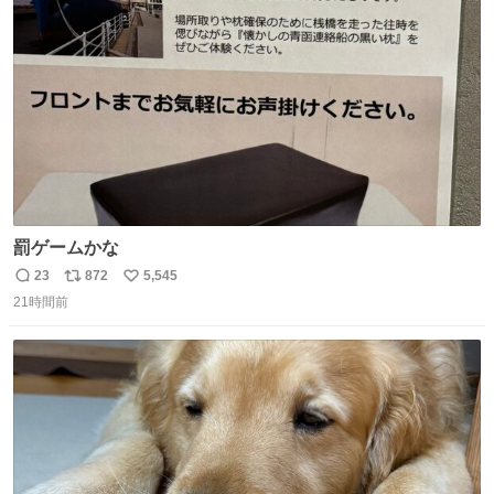
ト
数
数
罰ゲームかな
23
872
5,545
返
リ
い
21時間前
信
ポ
い
数
ス
ね
ト
数
数