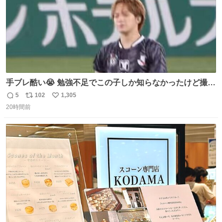
手ブレ酷い😭 勉強不足でこの子しか知らなかったけど撮っ
てみた😓😓 #TravisJapan #Jリーグ #松倉海斗
5
102
1,305
返
リ
い
20時間前
信
ポ
い
数
ス
ね
ト
数
数