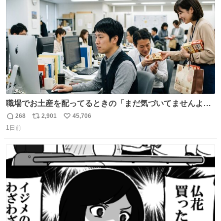
数
職場でお土産を配ってるときの「まだ気づいてませんよ」
的な演技が毎回シンドい。
268
2,901
45,706
返
リ
い
1日前
信
ポ
い
数
ス
ね
ト
数
数