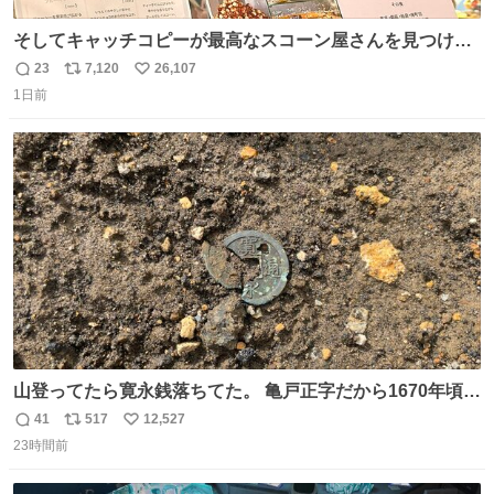
そしてキャッチコピーが最高なスコーン屋さんを見つけて
しまったので思わず買い込んでしまった。スコーンなんて
23
7,120
26,107
返
リ
い
パッサパサなほどええですからね。
1日前
信
ポ
い
数
ス
ね
ト
数
数
山登ってたら寛永銭落ちてた。 亀戸正字だから1670年頃に
鋳造されたもの。
41
517
12,527
返
リ
い
23時間前
信
ポ
い
数
ス
ね