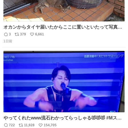
オカンからタイヤ届いたからここに置いといたって写真送
られてきたけど明らかに猫が邪魔くさそうな顔してて草
3
379
6,661
返
リ
い
1日前
信
ポ
い
数
ス
ね
ト
数
数
やってくれたwww流石わかってらっしゃる🤣🤣🤣 #Mステ
#西川貴教
722
11,928
154,705
返
リ
い