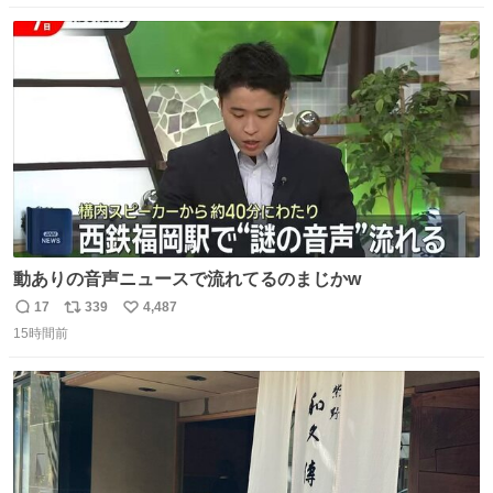
数
ス
ね
ト
数
数
動ありの音声ニュースで流れてるのまじかw
17
339
4,487
返
リ
い
15時間前
信
ポ
い
数
ス
ね
ト
数
数