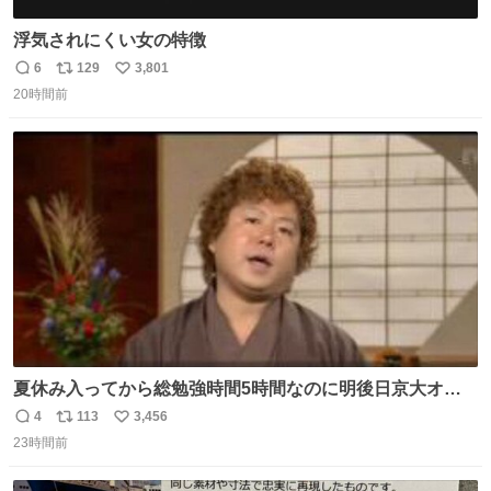
浮気されにくい女の特徴
6
129
3,801
返
リ
い
20時間前
信
ポ
い
数
ス
ね
ト
数
数
夏休み入ってから総勉強時間5時間なのに明後日京大オー
プンで今これ
4
113
3,456
返
リ
い
23時間前
信
ポ
い
数
ス
ね