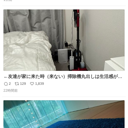
信
ポ
い
猫ちゃんがいた最大級のありがとうありがとうありがとう
数
ス
ね
ね〜〜〜！
ト
数
数
←友達が家に来た時（来ない）掃除機丸出しは生活感が出
てかっこ悪いなぁ →せや
2
129
1,839
返
リ
い
22時間前
信
ポ
い
数
ス
ね
ト
数
数