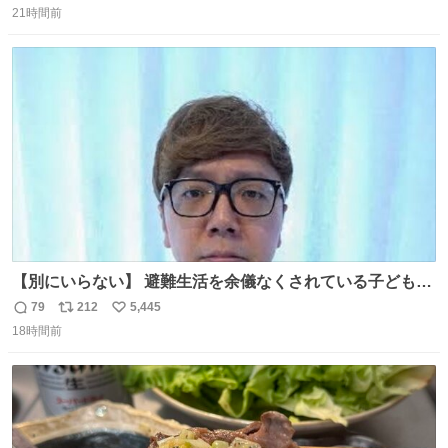
21時間前
信
ポ
い
数
ス
ね
ト
数
数
【別にいらない】 避難生活を余儀なくされている子どもた
ちのためにヒカキンボックス1000個を寄付させていただき
79
212
5,445
返
リ
い
ました
18時間前
信
ポ
い
数
ス
ね
ト
数
数