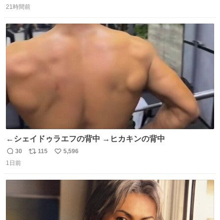
21時間前
信
ポ
い
数
ス
ね
ト
数
数
←シェイドゥラエフの背中 →ヒカキンの背中
30
115
5,596
返
リ
い
1日前
信
ポ
い
数
ス
ね
ト
数
数