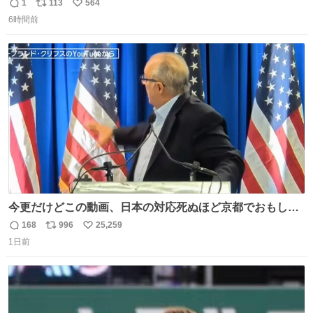
フレ、グラデカラーのフレグランスケースも - fashion-
1
113
564
返
リ
い
press.net/news/149472
6時間前
信
ポ
い
数
ス
ね
ト
数
数
今更だけどこの動画、日本の対応死ぬほど京都でおもしろ
い。 なんなら敬語で丁寧に煽りまくってるの好き。笑
168
996
25,259
返
リ
い
1日前
信
ポ
い
数
ス
ね
ト
数
数