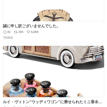
誠に申し訳ございませんでした。
81
305
6,069
返
リ
い
7時間前
信
ポ
い
数
ス
ね
ト
数
数
ルイ・ヴィトン“ウッディワゴン”に乗せられたミニ香水コ