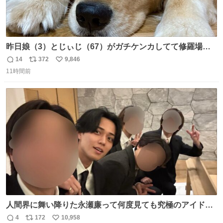
昨日娘（3）とじぃじ（67）がガチケンカしてて修羅場だ
ったんだけど、ふぉるては可能な限り平たくなってまし
14
372
9,846
返
リ
い
た。犬が1番空気読める。
11時間前
信
ポ
い
数
ス
ね
ト
数
数
人間界に舞い降りた永瀬廉って何度見ても究極のアイドル
過ぎてずっと味する。美味い。
4
172
10,958
返
リ
い