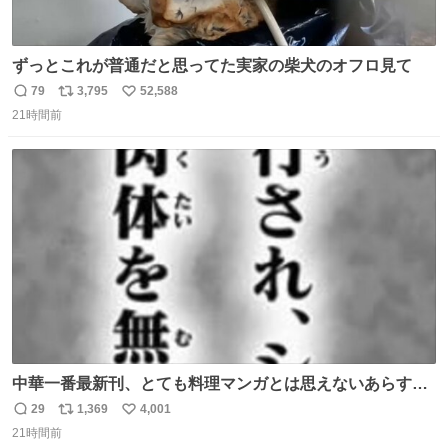
ずっとこれが普通だと思ってた実家の柴犬のオフロ見て
79
3,795
52,588
返
リ
い
21時間前
信
ポ
い
数
ス
ね
ト
数
数
中華一番最新刊、とても料理マンガとは思えないあらすじ
の書き出ししてて最高
29
1,369
4,001
返
リ
い
21時間前
信
ポ
い