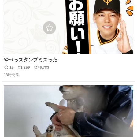
やべっスタンプミスった
15
259
6,783
返
リ
い
18時間前
信
ポ
い
数
ス
ね
ト
数
数