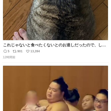
これじゃないと食べたくないとのお達しだったので、しっ
ぽ置き場係になっている
5
901
13,394
返
リ
い
12時間前
信
ポ
い
数
ス
ね
ト
数
数