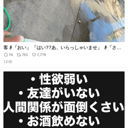
客👴「おい」 「はい??あ、いらっしゃいませ」 👴「さっ
きからずっと水出しっぱなしでもったいないだろ」 「静電
74
701
7,779
返
リ
い
気を逃がし、熱くなった地面の温度を下げ、引火事故の防
1日前
信
ポ
い
止の為必要な作業です」 👴「水不足の昨今にもったいない
数
ス
ね
ことをするな!!」 それでは歌います、聞いてください 「井
ト
数
数
戸水」