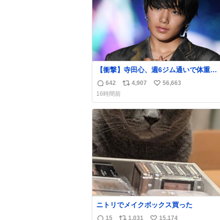
【衝撃】寺田心、週6ジム通いで体重
62kg→82kgに 110kgのベンチプレス
642
4,907
56,663
返
リ
い
げる姿披露
16時間前
news.livedoor.com/article/detail… 元々自重
信
ポ
い
のみだったが、更に筋肉を大きくするた
数
ス
ね
ム通いを開始。筋肉増量のためおにぎり
ト
数
個、ゼリー飲料3～4本、パスタと毎日4千
数
オーバーの食事を摂取し、増量したとい
ニトリでメイクボックス買った
15
1,031
15,174