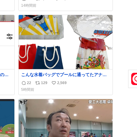
返
リ
い
方々ありがとーーー
14時間前
ー！！！！！！！！！！！！！！！！！！！
信
ポ
い
！！！！！！！
数
ス
ね
ト
数
数
の世
こんな水着バッグでプールに通ってたアナ
タ、完全なる同世代（笑） #70年代 #80年
22
129
2,569
返
リ
い
代 #昭和レトロ
5時間前
信
ポ
い
数
ス
ね
ト
数
数