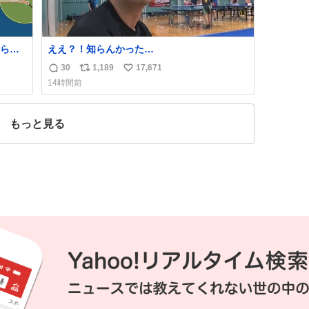
ら、
ええ？！知らんかった…
30
1,189
17,671
返
リ
い
14時間前
信
ポ
い
数
ス
ね
ト
数
もっと見る
数