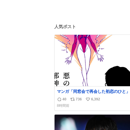
人気ポスト
マンガ「同窓会で再会した初恋のひと」
40
736
6,392
返
リ
い
8時間前
信
ポ
い
数
ス
ね
ト
数
数