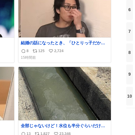
6
7
結婚の話になったとき、「ひとりっ子だから
持ち上
僕が諦めた瞬間に一族が潰える」「死ぬとき1
8
125
2,724
8
返
リ
い
人とか嫌」だから結婚願望は"ある"って答え
15時間前
たものの、結局「（結婚は）向いてねぇのか
信
ポ
い
めジ
もしれない」で締める北山くん、きっといろ
数
ス
ね
10
いろ考えて言葉を選んで、まるく収めてくれ
ト
数
9
kcal
たんだなと思った
数
う。
10
全部じゃないけど！水位も半分ぐらいだけ
ど！水が来はじめたよ！！！ 作業してくれた
13
1,827
23,346