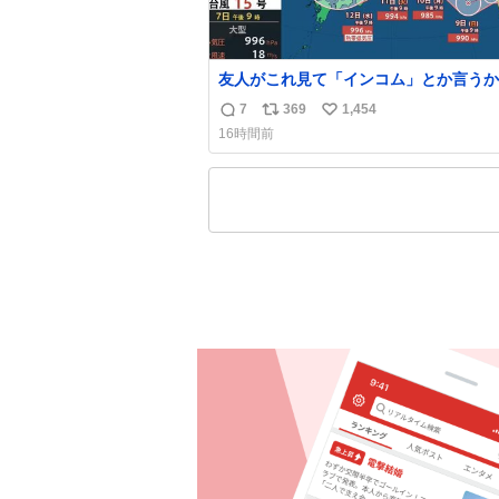
友人がこれ見て「インコム」とか言うか
もうそれにしか見えなくなっちゃった。
7
369
1,454
返
リ
い
16時間前
信
ポ
い
数
ス
ね
ト
数
数