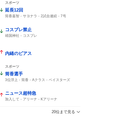
スポーツ
延長12回
筒香嘉智
サヨナラ
2試合連続
7号
勝ち越し
ホームラン
コスプレ禁止
靖国神社
コスプレ
内緒のピアス
スポーツ
筒香選手
3位浮上
筒香
Aクラス
ベイスターズ
47分
サヨナラ
ハマスタ
延長戦
ニュース超特急
加入して
アリーナ
Kアリーナ
20位まで見る