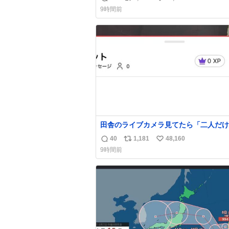
返
リ
い
9時間前
信
ポ
い
数
ス
ね
ト
数
数
田舎のライブカメラ見てたら「二人だけ
界」を発見した
40
1,181
48,160
返
リ
い
9時間前
信
ポ
い
数
ス
ね
ト
数
数