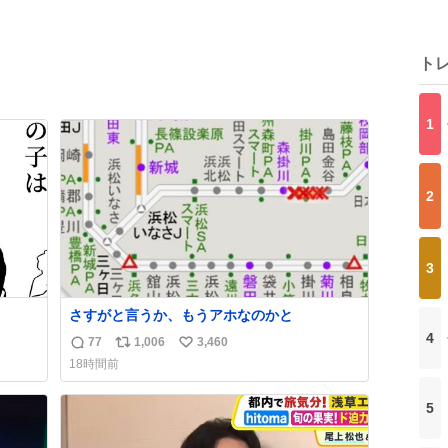
ト
1
2
3
さすがと言うか、もうアホなのかと
4
77
1,006
3,460
返
リ
い
18時間前
信
ポ
い
数
ス
ね
5
ト
数
数