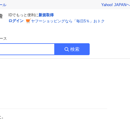
Yahoo! JAPAN
ヘ
ール
IDでもっと便利に
新規取得
ログイン
ヤフーショッピングなら「毎日5％」おトク
ース
検索
た。