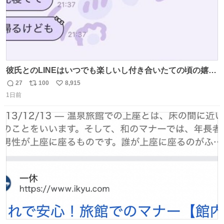
彼氏とのLINEはいつでも楽しいし付き合いたての頃の嬉し
かったLINEは無限にあるけど(同棲前は1日で各50通くらい
27
100
8,915
返
リ
い
送りあってたし)最近嬉しかったのはこれ
1日前
信
ポ
い
数
ス
ね
ト
数
数