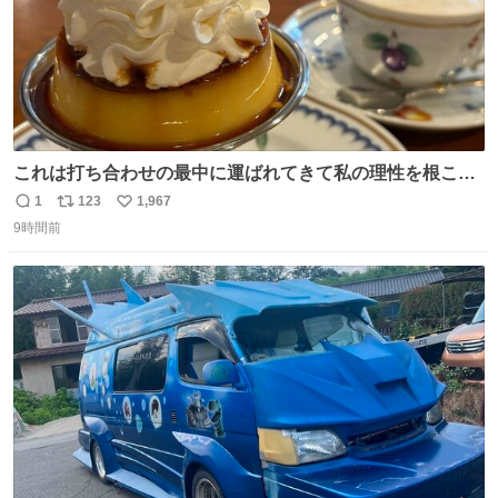
これは打ち合わせの最中に運ばれてきて私の理性を根こそ
ぎ奪い去ったプリンの写真です。
1
123
1,967
返
リ
い
9時間前
信
ポ
い
数
ス
ね
ト
数
数