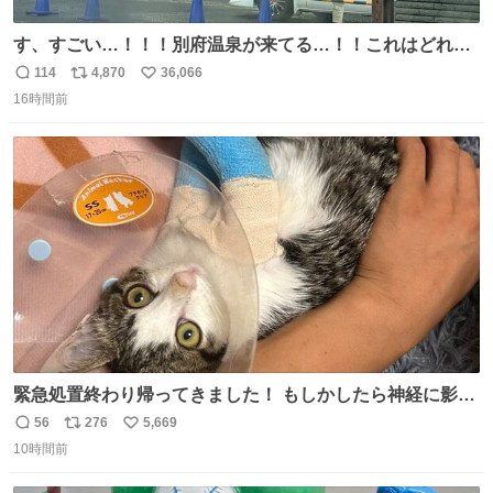
す、すごい…！！！別府温泉が来てる…！！これはどれぐ
らい待つんだろう…
114
4,870
36,066
返
リ
い
16時間前
信
ポ
い
数
ス
ね
ト
数
数
緊急処置終わり帰ってきました！ もしかしたら神経に影響
も出ているのかもと、、その影響で出にくいのもあるかも
56
276
5,669
返
リ
い
との事 内臓エコーもしてみると少し動きが弱いのかもなぁ
10時間前
信
ポ
い
と先生が言っておりました。 明日また病院です！ 帰ってき
数
ス
ね