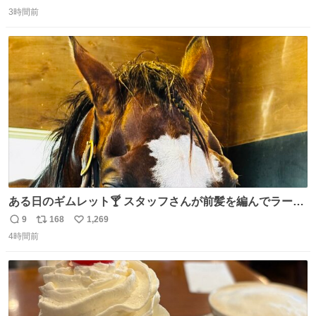
返
リ
い
で、段差が生じた橋桁をジャッキアップしている様子をご
3時間前
信
ポ
い
紹介します。 引き続き、早期復旧に向けて着実に工事を進
数
ス
ね
めてまいります。 #NEXCO西日本 #熊本地震
ト
数
数
ある日のギムレット🍸 スタッフさんが前髪を編んでラーメ
ンマンみたいになってました笑 何か言いたげ…に見えます
9
168
1,269
返
リ
い
🤭 #タニノギムレット
4時間前
信
ポ
い
数
ス
ね
ト
数
数