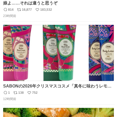
娘よ……それは違うと思うぞ
814
16,877
183,532
返
リ
い
23時間前
信
ポ
い
数
ス
ね
ト
数
数
SABONの2026年クリスマスコスメ「真冬に味わうレモン
ティーの香り」限定ボディスクラブ＆バスオイルなど -
1
138
752
返
リ
い
fashion-press.net/news/149659
12時間前
信
ポ
い
数
ス
ね
ト
数