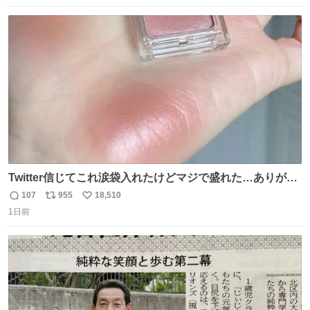
数
ス
ね
ト
数
数
Twitter信じてこれ涙袋入れたけどマジで盛れた…ありがと
う…
107
955
18,510
返
リ
い
1日前
信
ポ
い
数
ス
ね
ト
数
数