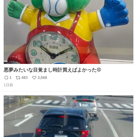
て弟にぐるぐる言いながら甘えん坊してました☺️
ト
数
数
悪夢みたいな目覚まし時計買えばよかった⚾
1
483
3,568
返
リ
い
1日前
信
ポ
い
数
ス
ね
ト
数
数