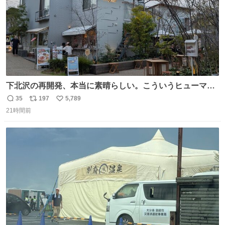
下北沢の再開発、本当に素晴らしい。こういうヒューマン
スケールの開発がいいんだよ。
35
197
5,789
返
リ
い
21時間前
信
ポ
い
数
ス
ね
ト
数
数