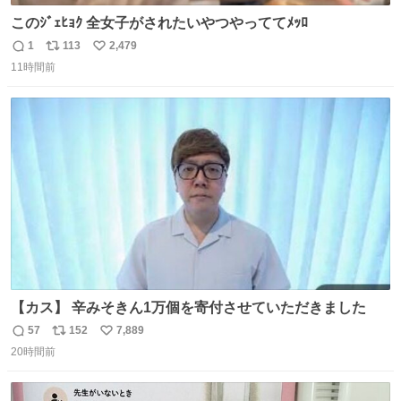
このｼﾞｪﾋｮｸ 全女子がされたいやつやっててﾒｯﾛ
1
113
2,479
返
リ
い
11時間前
信
ポ
い
数
ス
ね
ト
数
数
【カス】 辛みそきん1万個を寄付させていただきました
57
152
7,889
返
リ
い
20時間前
信
ポ
い
数
ス
ね
ト
数