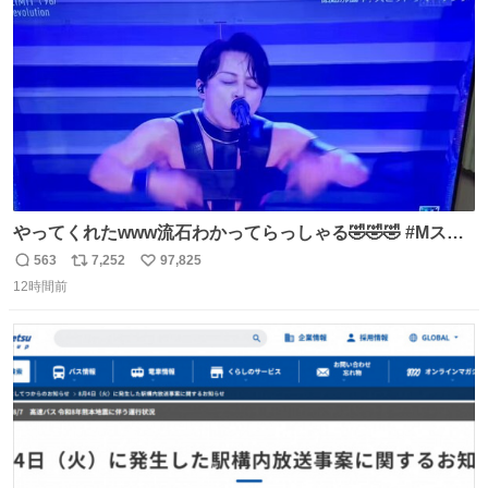
数
やってくれたwww流石わかってらっしゃる🤣🤣🤣 #Mステ
#西川貴教
563
7,252
97,825
返
リ
い
12時間前
信
ポ
い
数
ス
ね
ト
数
数