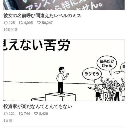
彼女の名前呼び間違えたレベルのミス
125
4,095
58,247
返
リ
い
19時間前
信
ポ
い
数
ス
ね
ト
数
数
投資家が楽だなんてとんでもない
121
744
8,420
返
リ
い
1日前
信
ポ
い