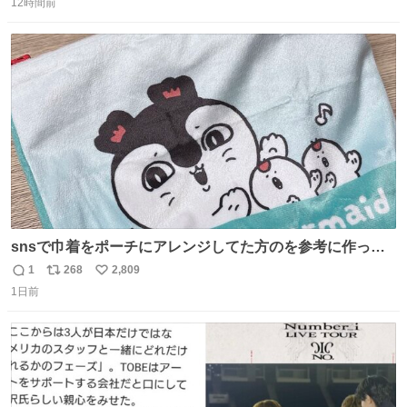
12時間前
信
ポ
い
数
ス
ね
ト
数
数
snsで巾着をポーチにアレンジしてた方のを参考に作って
みました🧵 裁縫は得意でないので、ザクザクの目測で縫い
1
268
2,809
返
リ
い
ましたので悪しからず🙏🏻 裏地は人魚のウロコ風な柄にし
1日前
信
ポ
い
てみたらめっちゃ良き☺️ 島二郎とちいかわチャームもお気
数
ス
ね
に入り⭐️
ト
数
数