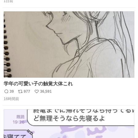
1日前
信
ポ
い
数
ス
ね
ト
数
数
学年の可愛い子の触覚大体これ
39
977
36,591
返
リ
い
16時間前
信
ポ
い
数
ス
ね
ト
数
数