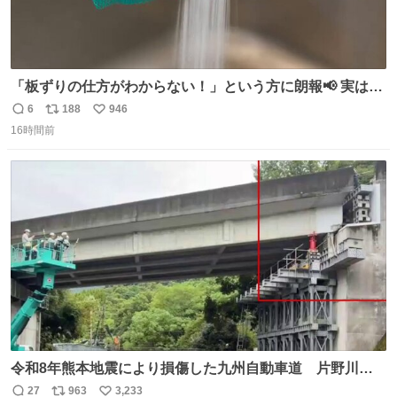
「板ずりの仕方がわからない！」という方に朗報📢 実はオ
クラの下処理は“ネットに入れたままこすり洗いするだ
6
188
946
返
リ
い
け”でOK👍 簡単に産毛や汚れが落ちますよ✨
16時間前
信
ポ
い
数
ス
ね
ト
数
数
令和8年熊本地震により損傷した九州自動車道 片野川橋
（下り線）の復旧作業を行っています。 タイムラプス動画
27
963
3,233