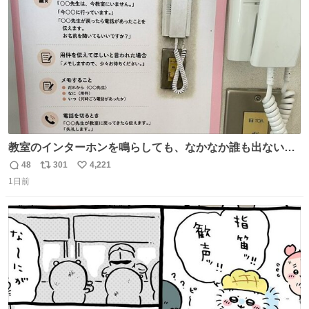
数
教室のインターホンを鳴らしても、なかなか誰も出ないこ
とがあります…。 もしかすると「電話の出方」に困ってい
48
301
4,221
返
リ
い
るのかもしれません。 そこで「何を話せばいいか」が見え
1日前
信
ポ
い
る手引きを用意して、安心して電話に出られるようにしま
数
ス
ね
す。 インターホンの応対も大切なコミュニケーションの学
ト
数
数
びです。