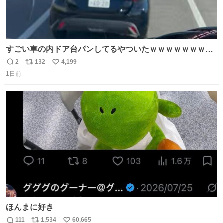
すごい車の内ドア台パンしてるやついたｗｗｗｗｗｗｗｗ
ｗｗｗｗｗｗ
2
132
4,199
返
リ
い
1日前
信
ポ
い
数
ス
ね
ト
数
数
ほんまに好き
111
1,534
60,665