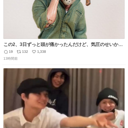
この2、3日ずっと頭が痛かったんだけど、気圧のせいかし
ら…
19
132
1,338
返
リ
い
13時間前
信
ポ
い
数
ス
ね
ト
数
数