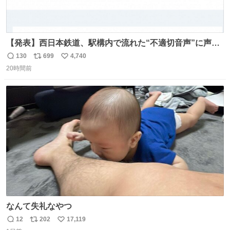
【発表】西日本鉄道、駅構内で流れた“不適切音声”に声明
「被害届も検討」 news.livedoor.com/article/detail… 4日
130
699
4,740
返
リ
い
に西鉄福岡（天神）駅および薬院駅で発生した駅構内放送
20時間前
信
ポ
い
事案について声明を公表した。「第三者によって駅構内放
数
ス
ね
送設備に外部から不正に音声が流された可能性も含めて確
ト
数
数
認を実施」と説明した。
なんて失礼なやつ
12
202
17,119
返
リ
い