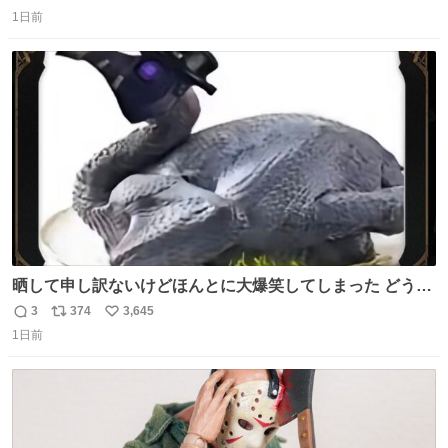
返
リ
い
1日前
信
ポ
い
数
ス
ね
ト
数
数
晒して申し訳ないけどほんとに大爆笑してしまった どうや
って撮るのこれwwwwwwwwwwww
3
374
3,645
返
リ
い
1日前
信
ポ
い
数
ス
ね
ト
数
数