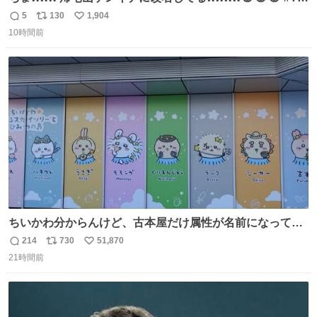
ャツが乾くまで #松山ケンイチ
5
130
1,904
返
リ
い
10時間前
信
ポ
い
数
ス
ね
ト
数
数
ちいかわ分からんけど、古本屋だけ属性が名前になってる
のはどういうこと？
214
730
51,870
返
リ
い
21時間前
信
ポ
い
数
ス
ね
ト
数
数