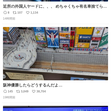
近所の外国人ヤードに、、、 めちゃくちゃ有名車捨てられ
てました😭 外装ぼろぼろだし、、 中も何にも残ってない
8
107
1,134
返
リ
い
し、、 可哀想に😢😢 今まで数十年お疲れ様でした、、 #バ
14時間前
信
ポ
い
ニング #当時 #廃車 #勿体無い
数
ス
ね
ト
数
数
阪神優勝したらどうするんだよ…
145
3,049
38,704
返
リ
い
19時間前
信
ポ
い
数
ス
ね
ト
数