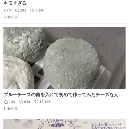
キモすぎる
5
101
3,146
返
リ
い
20時間前
信
ポ
い
数
ス
ね
ト
数
数
ブルーチーズの菌を入れて初めて作ってみたチーズなんだ
けど 本能でちょっとヤバいと思っちゃう見た目だな
133
634
13,105
返
リ
い
14時間前
信
ポ
い
数
ス
ね
ト
数
数