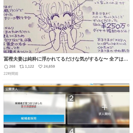
冨樫夫妻は純粋に浮かれてるだけな気がするな〜 全アはこ
こに自分の市場価値的なものを上乗せするので、 すっぴん
268
1,122
24,659
返
リ
い
＆寝起きのボサボサ頭でも「今日も可愛いね」が止まらな
22時間前
信
ポ
い
い。放っておくと永遠に髪撫でてきて作業進まない()
数
ス
ね
156cm40kg、年中日焼け止めとお友達の私より綺麗な手や
ト
数
数
めてもろて とか言う