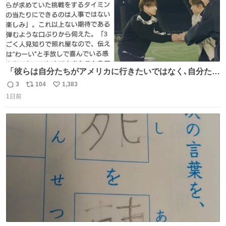
「彼らは自分たちがアメリカに行きたいではなく､自分たち
のファンと一緒に世界中を旅をしたいという構想」旅をす
3
104
1,383
返
リ
い
る中で彼らの音楽がさまざまな人に届き､より多くの仲間が
1日前
信
ポ
い
増える景色を3人は夢見ているようだ｡ #滝沢秀明 社長あり
数
ス
ね
がとうございます😭この記事も素敵😭 #Number_i #平野
ト
数
数
紫耀 (泣ける😭)