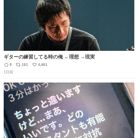
ギターの練習してる時の俺 ←理想 →現実
9
181
4,461
返
リ
い
1日前
信
ポ
い
数
ス
ね
ト
数
数