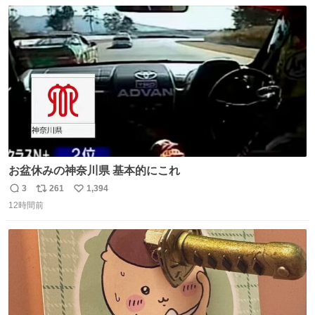
数
ス
ね
ト
数
数
お盆休みの神奈川県 基本的にこれ
3
261
1,394
返
リ
い
12時間前
信
ポ
い
数
ス
ね
ト
数
数