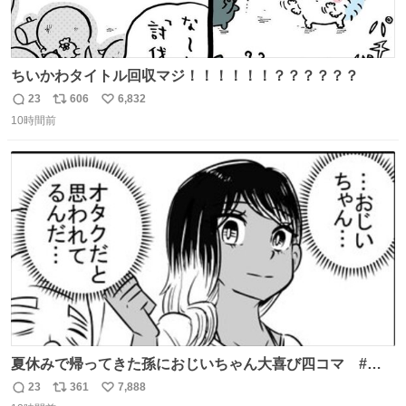
ちいかわタイトル回収マジ！！！！！！？？？？？？
23
606
6,832
返
リ
い
10時間前
信
ポ
い
数
ス
ね
ト
数
数
夏休みで帰ってきた孫におじいちゃん大喜び四コマ #四
コマ漫画 #Web漫画 #漫画が読めるハッシュタグ
23
361
7,888
返
リ
い