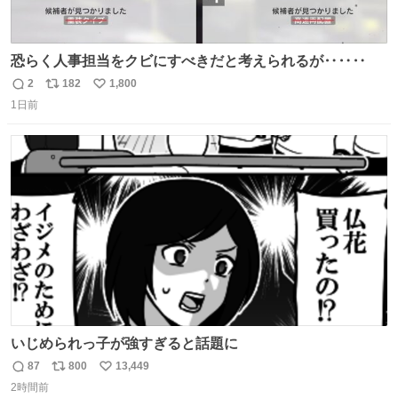
恐らく人事担当をクビにすべきだと考えられるが‥‥‥
2
182
1,800
返
リ
い
1日前
信
ポ
い
数
ス
ね
ト
数
数
いじめられっ子が強すぎると話題に
87
800
13,449
返
リ
い
2時間前
信
ポ
い