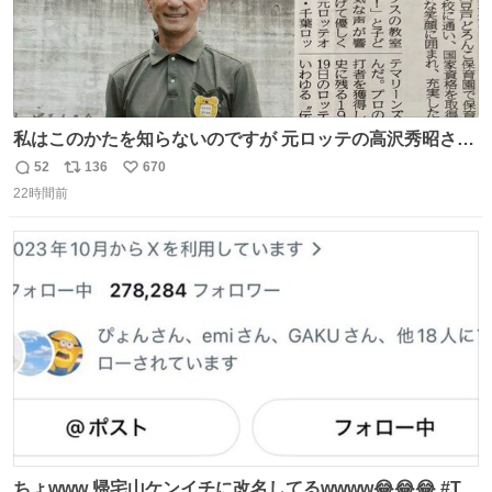
私はこのかたを知らないのですが 元ロッテの高沢秀昭さん
現在67才 保育士として活躍✨ 「タウンニュース」より #
52
136
670
返
リ
い
ロッテ #高沢秀昭 さん
22時間前
信
ポ
い
数
ス
ね
ト
数
数
ちょwww 帰宅山ケンイチに改名してるwwww😂😂😂 #Tシ