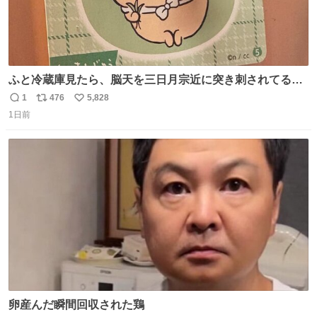
ふと冷蔵庫見たら、脳天を三日月宗近に突き刺されてるく
りまんじゅうパイセンが
1
476
5,828
返
リ
い
1日前
信
ポ
い
数
ス
ね
ト
数
数
卵産んだ瞬間回収された鶏