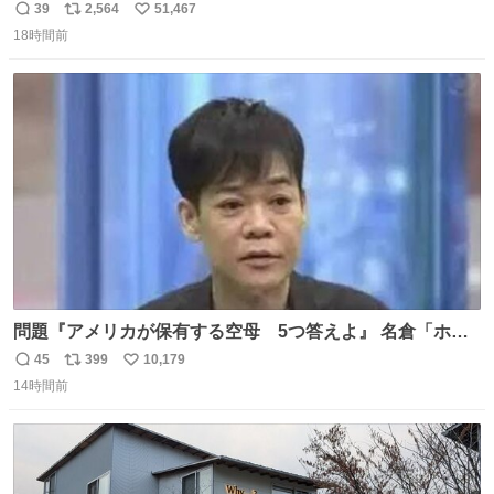
39
2,564
51,467
返
リ
い
18時間前
信
ポ
い
数
ス
ね
ト
数
数
問題『アメリカが保有する空母 5つ答えよ』 名倉「ホン
マごめん、日本」
45
399
10,179
返
リ
い
14時間前
信
ポ
い
数
ス
ね
ト
数
数