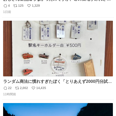
（日向坂46）はマリサポだったのですね。 カメラ目線でに
4
125
1,329
返
リ
い
っこりしていただいたので撮影したものの、全然誰だか知
1日前
信
ポ
い
りませんでした。 マリサポらしいのでこれからは名前覚え
数
ス
ね
ます！！
ト
数
数
ランダム商法に慣れすぎたぼく「とりあえず2000円分試し
てみるか…」 駅員さん「どれが欲しいの？」 ぼく「えっ
22
2,002
14,435
返
リ
い
良いんですか？」 駅員さん「何が…？？」 やっぱランダム
11時間前
信
ポ
い
って悪い文化だ
数
ス
ね
わ！！！！！！！！！！！！！！！！！！！！
ト
数
数