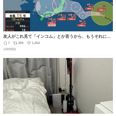
友人がこれ見て「インコム」とか言うから、もうそれにし
か見えなくなっちゃった。
7
369
1,454
返
リ
い
16時間前
信
ポ
い
数
ス
ね
ト
数
数