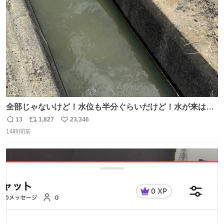
数
全部じゃないけど！水位も半分ぐらいだけど！水が来はじ
めたよ！！！ 作業してくれた方々ありがとーーー
13
1,827
23,346
返
リ
い
ー！！！！！！！！！！！！！！！！！！！！！！！！！
14時間前
信
ポ
い
！
数
ス
ね
ト
数
数