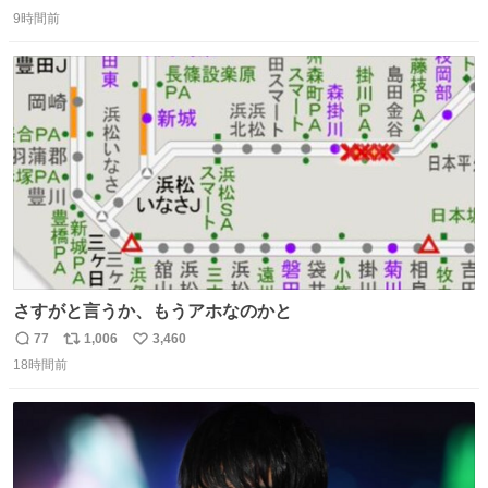
返
リ
い
9時間前
信
ポ
い
数
ス
ね
ト
数
数
さすがと言うか、もうアホなのかと
77
1,006
3,460
返
リ
い
18時間前
信
ポ
い
数
ス
ね
ト
数
数