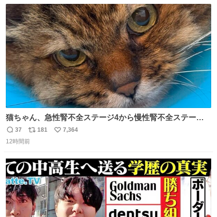
数
ス
ね
ト
数
数
猫ちゃん、急性腎不全ステージ4から慢性腎不全ステージ2
になりました😭点滴も週一で大丈夫になった… このままだ
37
181
7,364
返
リ
い
と2、3日持たないって言われたのが嘘みたい…本当に嬉し
12時間前
信
ポ
い
い😭😭😭頑張ってくれてありがとう😭😭😭 嬉しくて帰り
数
ス
ね
道泣きながら歩いてたら向こうから来た人にすごい顔され
ト
数
数
た🫠