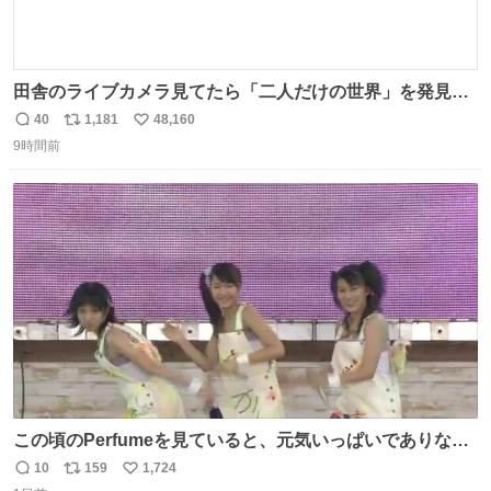
田舎のライブカメラ見てたら「二人だけの世界」を発見し
た
40
1,181
48,160
返
リ
い
9時間前
信
ポ
い
数
ス
ね
ト
数
数
この頃のPerfumeを見ていると、元気いっぱいでありなが
ら決して感情に任せすぎることなく、しっかりと制御され
10
159
1,724
返
リ
い