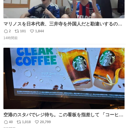
マリノスを日本代表、三井寺を外国人だと勘違いするのお
もろくて爽
2
101
1,844
返
リ
い
14時間前
信
ポ
い
数
ス
ね
ト
数
数
空港のスタバでレジ待ち。この看板を指差して 「コーヒー
苦手な人コーヒー飲まないよ！」て叫び続けてる子供いて
40
1,018
20,799
返
リ
い