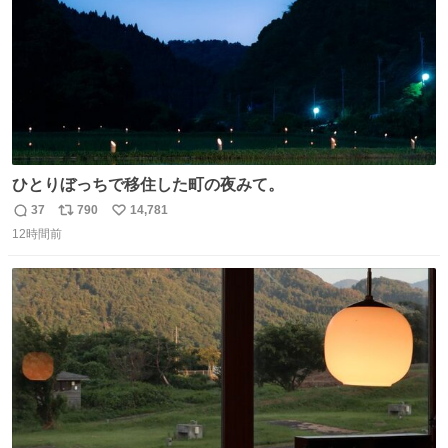
ひとりぼっちで移住した町の夜みて。
37
790
14,781
返
リ
い
12時間前
信
ポ
い
数
ス
ね
ト
数
数