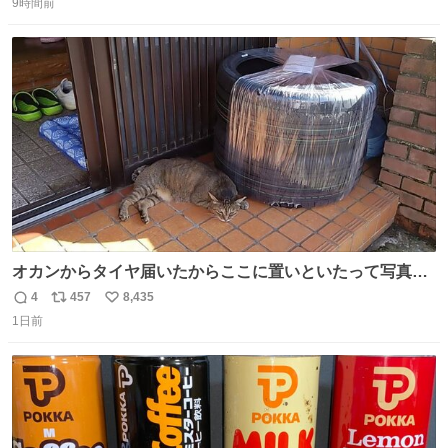
吹き出しそうwお母さんお疲れ様です。
9時間前
信
ポ
い
数
ス
ね
ト
数
数
オカンからタイヤ届いたからここに置いといたって写真送
られてきたけど明らかに猫が邪魔くさそうな顔してて草
4
457
8,435
返
リ
い
1日前
信
ポ
い
数
ス
ね
ト
数
数