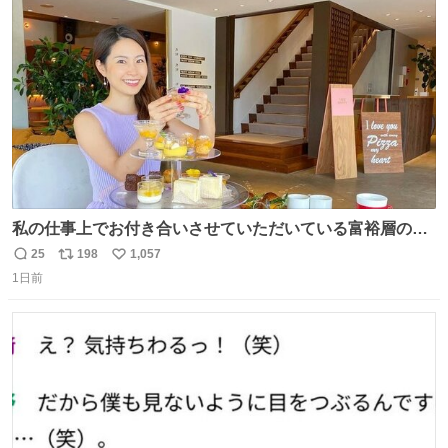
ト
数
数
私の仕事上でお付き合いさせていただいている富裕層の社
長さん達は、こんな事しない。 こんな自慢は一切しない
25
198
1,057
返
リ
い
し、なんなら表に出てこない。 自分に自信がない半端モン
1日前
信
ポ
い
はブランドで自分を飾りキラキラ自慢をする。 #折田楓
数
ス
ね
#merchu
ト
数
数