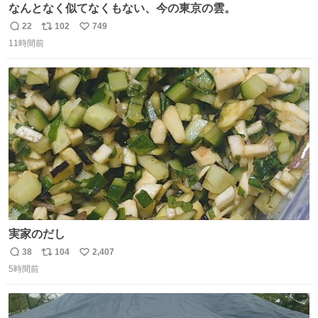
なんとなく似てなくもない、今の東京の雲。
22
102
749
返
リ
い
11時間前
信
ポ
い
数
ス
ね
ト
数
数
実家のだし
38
104
2,407
返
リ
い
5時間前
信
ポ
い
数
ス
ね
ト
数