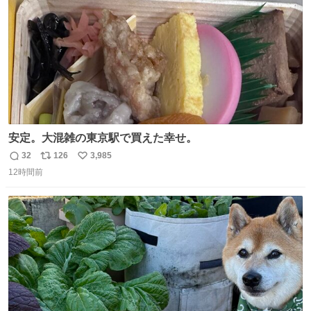
安定。大混雑の東京駅で買えた幸せ。
32
126
3,985
返
リ
い
12時間前
信
ポ
い
数
ス
ね
ト
数
数