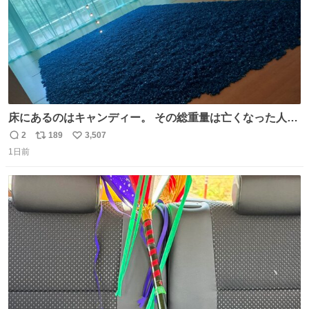
床にあるのはキャンディー。 その総重量は亡くなった人と
同等の重さだそうです。 鑑賞者は一つ持ち帰れますが、亡
2
189
3,507
返
リ
い
くなった人の一部を持ち帰っているような感覚になりまし
1日前
信
ポ
い
た。 勇気を出して口に入れたら、ハッカ味😳✨ #ポーラ美
数
ス
ね
術館
ト
数
数