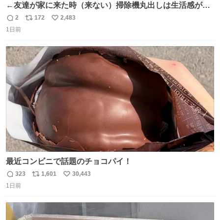
←友達が家に来た時（来ない）掃除機丸出しは生活感が出
てかっこ悪いなぁ →せや
2
172
2,483
返
リ
い
1日前
信
ポ
い
数
ス
ね
ト
数
数
最近コンビニで話題のチョコパイ！
323
1,601
30,443
返
リ
い
1日前
信
ポ
い
数
ス
ね
ト
数
数