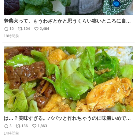
老柴犬って、もうわざとかと思うくらい狭いところに自ら
はまりにいくじゃないですか？ 今朝ガーデニングしてる飼
10
104
2,464
返
リ
い
い主の間にはまってきて、最高に可愛かった♥️
18時間前
信
ポ
い
数
ス
ね
ト
数
数
は…？美味すぎる。パパッと作れちゃうのに味濃いめで満
足感エグいの天才だろ🥹
3
136
1,863
返
リ
い
14時間前
信
ポ
い