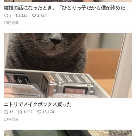
結婚の話になったとき、「ひとりっ子だから僕が諦めた瞬
間に一族が潰える」「死ぬとき1人とか嫌」だから結婚願
8
125
2,724
返
リ
い
望は"ある"って答えたものの、結局「（結婚は）向いてね
15時間前
信
ポ
い
ぇのかもしれない」で締める北山くん、きっといろいろ考
数
ス
ね
えて言葉を選んで、まるく収めてくれたんだなと思った
ト
数
数
ニトリでメイクボックス買った
15
1,031
15,174
返
リ
い
10時間前
信
ポ
い
数
ス
ね
ト
数