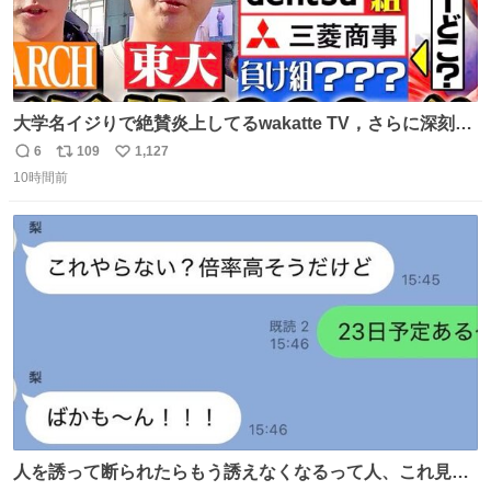
大学名イジりで絶賛炎上してるwakatte TV，さらに深刻な
問題はこっちでは？ ・都内の特定企業に入るのを極度に推
6
109
1,127
返
リ
い
奨し，それ以外の地域で堅実に生きるのを周縁化する ・恋
10時間前
信
ポ
い
愛にかまけ，「陽キャラ」として振る舞うのを極端に中心
数
ス
ね
化する ・院生が研究環境を求め他大学に移るのを批判する
ト
数
数
過去例↓
人を誘って断られたらもう誘えなくなるって人、これ見て