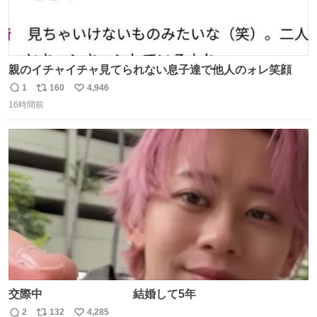
親のイチャイチャ見てられない息子達で他人のォレ笑顔
1
160
4,946
返
リ
い
16時間前
信
ポ
い
数
ス
ね
ト
数
数
交際中 結婚して5年
2
132
4,285