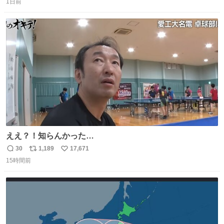
たダンスであることに新鮮に驚く。3人のあげた足の向き
1日前
信
ポ
い
や角度とか本当に細かな部分まできっちりと揃っていてそ
数
ス
ね
こから積み重ねてきた努力や練習量が見て取れる…
ト
数
数
ええ？！知らんかった…
30
1,189
17,671
返
リ
い
15時間前
信
ポ
い
数
ス
ね
ト
数
数