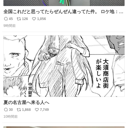
全国これだと思ってたらぜんぜん違ってた件。 ロケ地：広
島
45
126
1,056
返
リ
い
9時間前
信
ポ
い
数
ス
ね
ト
数
数
夏の名古屋へ来る人へ
30
1,868
7,749
返
リ
い
10時間前
信
ポ
い
数
ス
ね