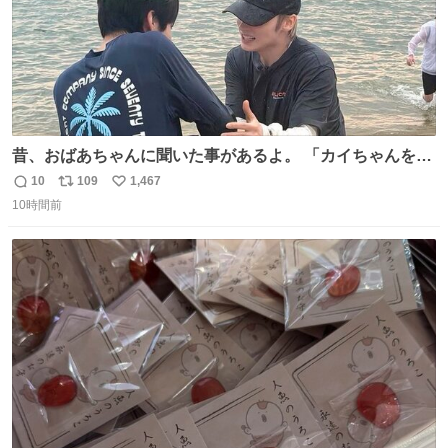
昔、おばあちゃんに聞いた事があるよ。 「カイちゃんをい
じめると、アイツが海から上がって来るぞ。」って。
10
109
1,467
返
リ
い
10時間前
信
ポ
い
数
ス
ね
ト
数
数