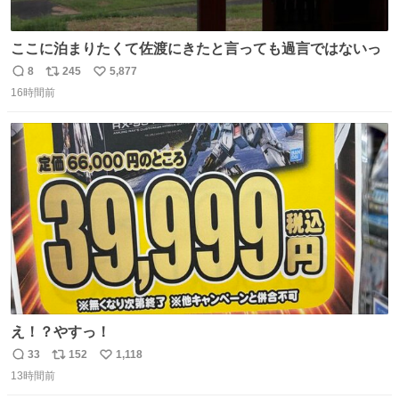
ここに泊まりたくて佐渡にきたと言っても過言ではないっ
8
245
5,877
返
リ
い
16時間前
信
ポ
い
数
ス
ね
ト
数
数
え！？やすっ！
33
152
1,118
返
リ
い
13時間前
信
ポ
い