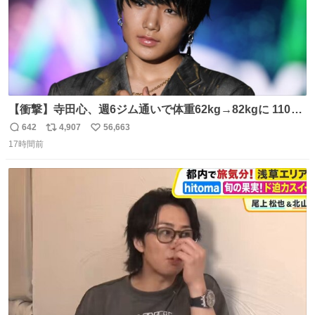
【衝撃】寺田心、週6ジム通いで体重62kg→82kgに 110kg
のベンチプレス持ち上げる姿披露
642
4,907
56,663
返
リ
い
news.livedoor.com/article/detail… 元々自重のみだった
17時間前
信
ポ
い
が、更に筋肉を大きくするためジム通いを開始。筋肉増量
数
ス
ね
のためおにぎり10個、ゼリー飲料3～4本、パスタと毎日4
ト
数
数
千kcalオーバーの食事を摂取し、増量したという。