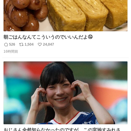
朝ごはんなんてこういうのでいいんだよ🤤
526
1,504
24,047
返
リ
い
16時間前
信
ポ
い
数
ス
ね
ト
数
数
おじさん全然知らなかったのですが、この宮地すみれさん