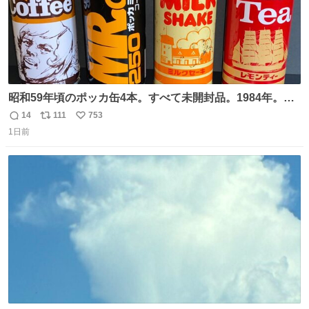
昭和59年頃のポッカ缶4本。すべて未開封品。1984年。P
マーク。昭和レトロ！
14
111
753
返
リ
い
1日前
信
ポ
い
数
ス
ね
ト
数
数