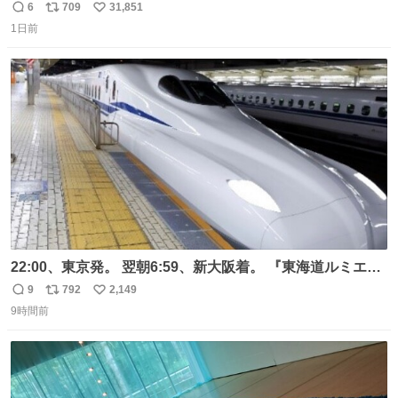
元気出してほしい
6
709
31,851
返
リ
い
1日前
信
ポ
い
数
ス
ね
ト
数
数
22:00、東京発。 翌朝6:59、新大阪着。 『東海道ルミエー
ルエクスプレス』が今夜、初運行！ 岐阜羽島駅で夜を越す
9
792
2,149
返
リ
い
東海道新幹線。寝台列車じゃないのに、朝まで新幹線とい
9時間前
信
ポ
い
う、なんだか特別体験😉 #TRAINTRIP #東海道ルミエール
数
ス
ね
エクスプレス
ト
数
数