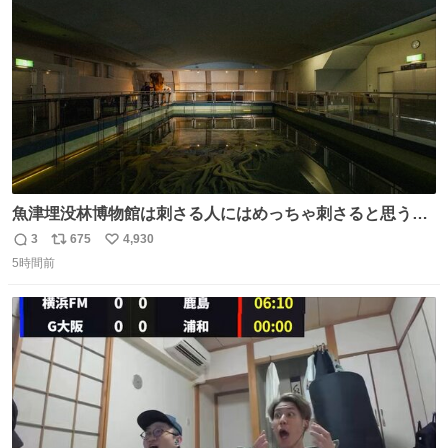
数
魚津埋没林博物館は刺さる人にはめっちゃ刺さると思う施
設 無人になった時の雰囲気が凄まじかった
3
675
4,930
返
リ
い
5時間前
信
ポ
い
数
ス
ね
ト
数
数