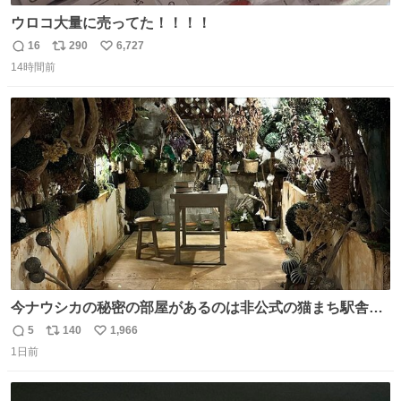
ウロコ大量に売ってた！！！！
16
290
6,727
返
リ
い
14時間前
信
ポ
い
数
ス
ね
ト
数
数
今ナウシカの秘密の部屋があるのは非公式の猫まち駅舎だ
けだもんね。本物が欲しいね
5
140
1,966
返
リ
い
1日前
信
ポ
い
数
ス
ね
ト
数