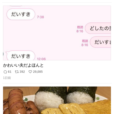
数
ス
ね
ト
数
数
かわいい夫だよほんと
61
392
29,085
返
リ
い
1日前
信
ポ
い
数
ス
ね
ト
数
数