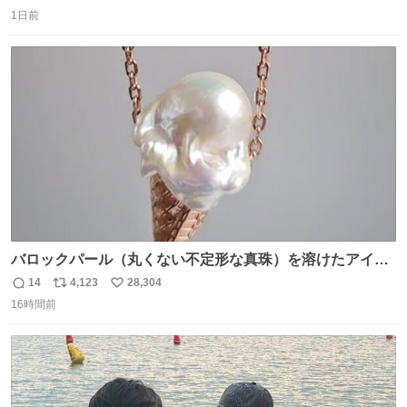
返
リ
い
1日前
信
ポ
い
数
ス
ね
ト
数
数
バロックパール（丸くない不定形な真珠）を溶けたアイス
や飴玉、雲、アヒルに見立ててジュエリーデザイナー、
14
4,123
28,304
返
リ
い
Ben Choi 蔡俊文さんの作品。
16時間前
信
ポ
い
instagram.com/bcjoaillerie/
数
ス
ね
ト
数
数