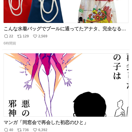
こんな水着バッグでプールに通ってたアナタ、完全なる同
世代（笑） #70年代 #80年代 #昭和レトロ
22
129
2,569
返
リ
い
6時間前
信
ポ
い
数
ス
ね
ト
数
数
マンガ「同窓会で再会した初恋のひと」
40
736
6,392