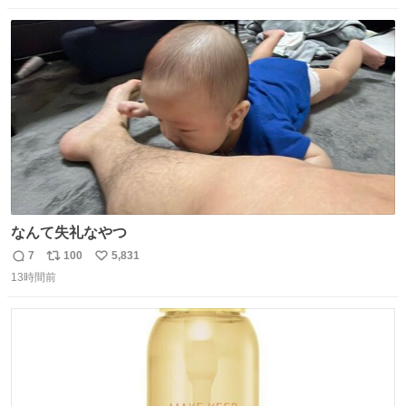
数
ス
ね
ト
数
数
なんて失礼なやつ
7
100
5,831
返
リ
い
13時間前
信
ポ
い
数
ス
ね
ト
数
数