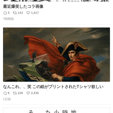
最近爆笑したコラ画像
5
143
1,417
返
リ
い
7時間前
信
ポ
い
数
ス
ね
ト
数
数
なんこれ、、笑 この絵がプリントされたTシャツ欲しい
6
226
2,436
返
リ
い
1日前
信
ポ
い
数
ス
ね
ト
数