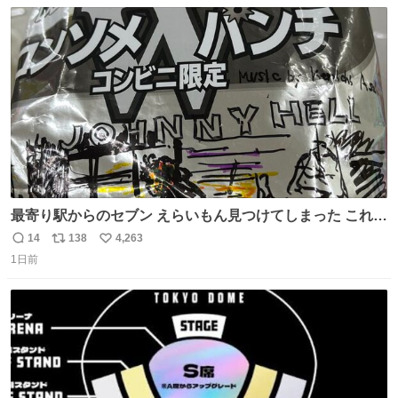
数
ス
ね
ト
数
数
最寄り駅からのセブン えらいもん見つけてしまった これ売
ってくれへんかな… #浅井健一 #ポテチ #ロックの名盤
14
138
4,263
返
リ
い
1日前
信
ポ
い
数
ス
ね
ト
数
数