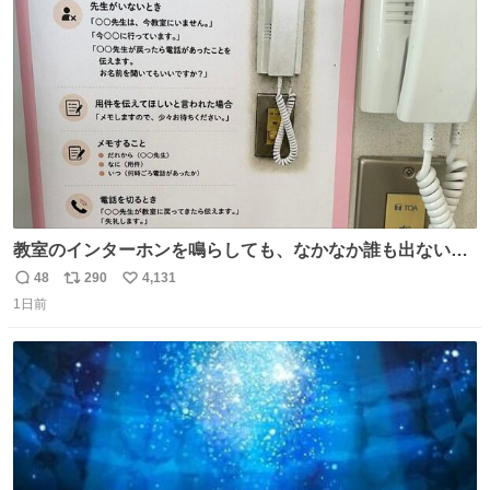
ト
数
数
教室のインターホンを鳴らしても、なかなか誰も出ないこ
とがあります…。 もしかすると「電話の出方」に困ってい
48
290
4,131
返
リ
い
るのかもしれません。 そこで「何を話せばいいか」が見え
1日前
信
ポ
い
る手引きを用意して、安心して電話に出られるようにしま
数
ス
ね
す。 インターホンの応対も大切なコミュニケーションの学
ト
数
数
びです。