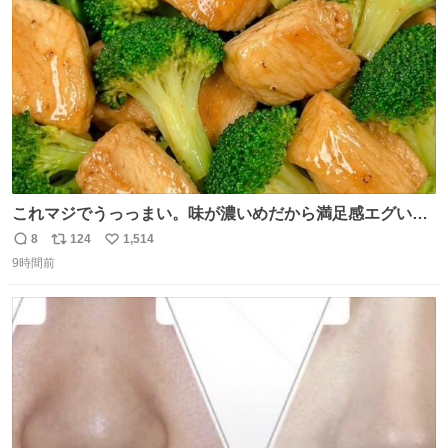
数
これマジでうっっまい。味が濃いめだから満足感エグいし
1週間で3キロ痩せた😭
8
124
1,514
返
リ
い
9時間前
信
ポ
い
数
ス
ね
ト
数
数