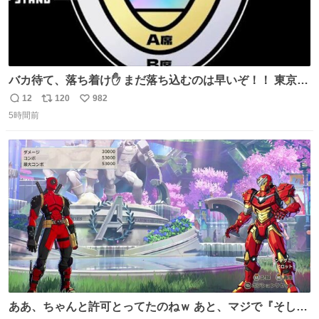
バカ待て、落ち着け✋ まだ落ち込むのは早いぞ！！ 東京ド
ームの最大キャパ5.5万人に対して席数の配分はだいたい S
12
120
982
返
リ
い
席（アリーナ）：約1.4万人 A席（1階スタンド）：約2.5万
5時間前
信
ポ
い
人 B席（2階スタンド）：約1.5万人 一番席数が多いA席は
数
ス
ね
一次だけで全枠出し切るわけないし、二次からは全体の3
ト
数
数
割を占める
ああ、ちゃんと許可とってたのねｗ あと、マジで『そして