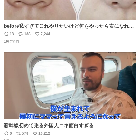
before私すぎてこれやりたいけど何をやったら右になれる
の
13
188
7,244
返
リ
い
19時間前
信
ポ
い
数
ス
ね
ト
数
数
新幹線初めて乗る外国人ニキ面白すぎる
6
578
10,212
返
リ
い