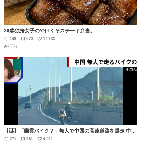
30歳独身女子のやけくそステーキ弁当。
148
670
14,733
返
リ
い
9時間前
信
ポ
い
数
ス
ね
ト
数
数
【謎】「幽霊バイク？」無人で中国の高速道路を爆走 中国
で珍しい光景が目撃された。人が乗っていないバイクが高
271
681
4,491