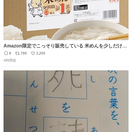
Amazon限定でこっそり販売している 米めんを少しだけ宣
伝させてください…🤫 大きな声では言えないんですが… 茹
8
780
2,205
返
リ
い
で時間1分なのでカップめんよりも手軽かもです…
4時間前
信
ポ
い
数
ス
ね
ト
数
数