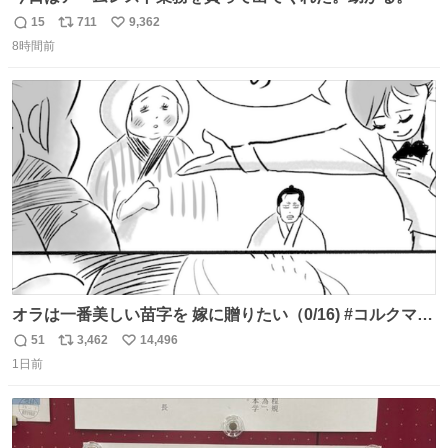
15
711
9,362
返
リ
い
8時間前
信
ポ
い
数
ス
ね
ト
数
数
オラは一番美しい苗字を 嫁に贈りたい（0/16) #コルクマン
ガ専科
51
3,462
14,496
返
リ
い
1日前
信
ポ
い
数
ス
ね
ト
数
数