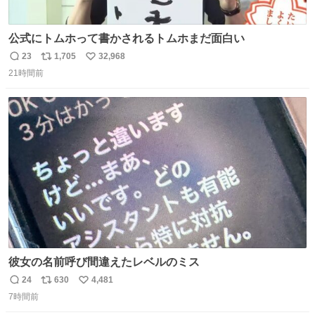
公式にトムホって書かされるトムホまだ面白い
23
1,705
32,968
返
リ
い
21時間前
信
ポ
い
数
ス
ね
ト
数
数
彼女の名前呼び間違えたレベルのミス
24
630
4,481
返
リ
い
7時間前
信
ポ
い