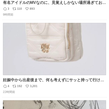
有名アイドルのMVなのに、見覚えしかない場所過ぎておも
ろいな
3
110
893
返
リ
い
9時間前
信
ポ
い
数
ス
ね
ト
数
数
妊娠中から出産後まで、何も考えずにサッと持って行ける
ようなショルダーバッグが欲しいな〜と思っていたのだけ
4
192
3,201
返
リ
い
ど snidelでめちゃくちゃピッタリなものを見つけたので買
22時間前
信
ポ
い
った！✨ スマホと小物とペットボトルが入るの最高すぎる
数
ス
ね
🥹 しかもスマホ入れ独立してるしファスナーない！地味に
ト
数
数