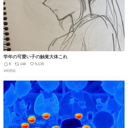
嬉しいやつ！！！
学年の可愛い子の触覚大体これ
9
148
5,135
返
リ
い
4時間前
信
ポ
い
数
ス
ね
ト
数
数