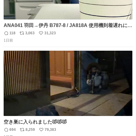
ANA041 羽田→伊丹 B787-8 / JA818A 使用機到着遅れにつ
き 「安全に支障ない範囲で1分1秒でも遅延回復に努めてお
118
3,063
31,323
返
リ
い
ります」と機長の気合い十分！ が、フライトは順調に進み
1日前
信
ポ
い
すぎ… 「飛ばしすぎたせいか現在奈良県上空での待機を命
数
ス
ね
じられております」 でコンソメスープ吹き出しそうになり
ト
数
数
ましたw
空き巣に入られました🤣🤣🤣
694
8,259
79,383
返
リ
い