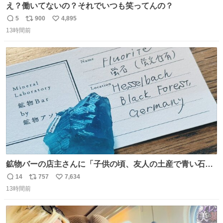
え？働いてないの？それでいつも笑ってんの？
5
900
4,895
返
リ
い
13時間前
信
ポ
い
数
ス
ね
ト
数
数
鉱物バーの店主さんに「子供の頃、友人の土産で青い石を
貰って、それがすごく気に入ってたのに、いつかの引越し
14
757
7,634
返
リ
い
で無くしてしまった」という話をしたら、 「お土産で買っ
13時間前
信
ポ
い
てきたくらいの価格感なら、ドイツの黒い森のフローライ
数
ス
ね
トかな…」と当たりつけてもらった。確かにこんな感じだ
ト
数