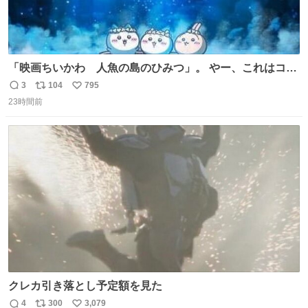
「映画ちいかわ 人魚の島のひみつ」。 やー、これはコワ
イ、コワイ、映画でした。 可愛い夏休みのアニメで、「七
3
104
795
返
リ
い
人の侍」なのかと観ていたら… 相容れぬ者同士の対立と相
23時間前
信
ポ
い
克。 傍観者の罪… 罪から逃れることのできない恐怖… 復
数
ス
ね
讐の妄執… 娯楽映画、ファミリー映画と思ったら、大やけ
ト
数
数
どします。
クレカ引き落とし予定額を見た
4
300
3,079