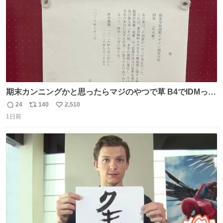
期末カンニングかと思ったらマジのやつで草 B4でIDMって
ことはおそらく就職だし、内定取り消し？ それと夏休み期
24
140
2,510
返
リ
い
間の停学って無意味じゃね？
1日前
信
ポ
い
数
ス
ね
ト
数
数