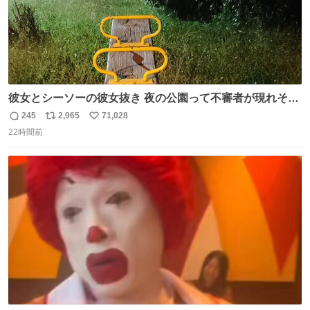
彼女とシーソーの彼女抜き 夜の公園って不審者が現れそう
で怖いんだよな
245
2,965
71,028
返
リ
い
22時間前
信
ポ
い
数
ス
ね
ト
数
数