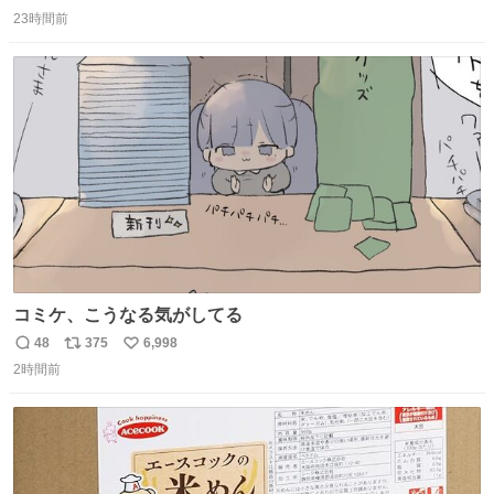
返
リ
い
速道路を倒れず走り続けており、さらに車線変更も。その
23時間前
信
ポ
い
まま5キロも走り続けていたという。
数
ス
ね
ト
数
数
コミケ、こうなる気がしてる
48
375
6,998
返
リ
い
2時間前
信
ポ
い
数
ス
ね
ト
数
数