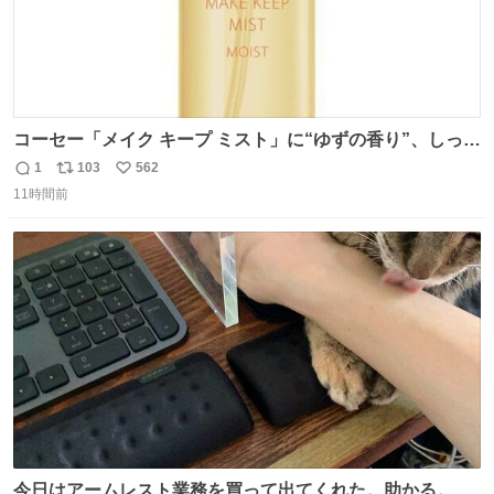
コーセー「メイク キープ ミスト」に“ゆずの香り”、しっと
りツヤ肌叶う保湿タイプ - fashion-press.net/news/148945
1
103
562
返
リ
い
11時間前
信
ポ
い
数
ス
ね
ト
数
数
今日はアームレスト業務を買って出てくれた。助かる。