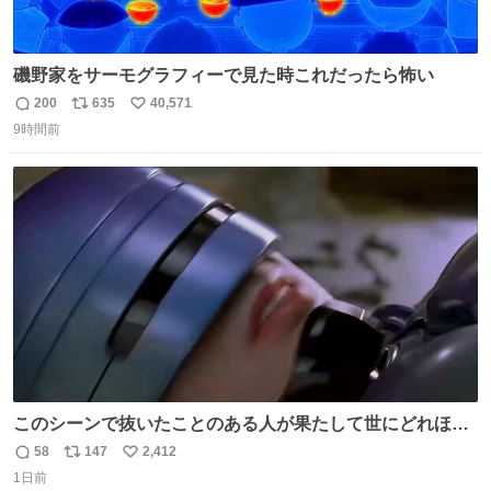
磯野家をサーモグラフィーで見た時これだったら怖い
200
635
40,571
返
リ
い
9時間前
信
ポ
い
数
ス
ね
ト
数
数
このシーンで抜いたことのある人が果たして世にどれほど
いることか このアカウントに辿り着いた皆さんとは、ロボ
58
147
2,412
返
リ
い
コップ2についてこれからもぜひ語り合っていきたい
1日前
信
ポ
い