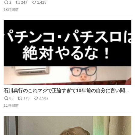
時は動き出す』って言ってて草オブ草
2
247
1,415
返
リ
い
18時間前
信
ポ
い
数
ス
ね
ト
数
数
石川典行のこれマジで正論すぎて10年前の自分に言い聞か
せたい
83
375
2,502
返
リ
い
11時間前
信
ポ
い
数
ス
ね
ト
数
数