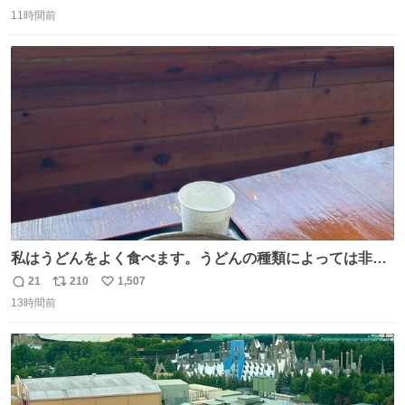
返
リ
い
11時間前
信
ポ
い
数
ス
ね
ト
数
数
私はうどんをよく食べます。うどんの種類によっては非常
食にもなります。生うどんは消費期限が短く、冷凍うどん
21
210
1,507
返
リ
い
は長持ちする代わりに停電に弱いので、乾麺タイプのうど
13時間前
信
ポ
い
んなら水分が少なく長期保存するのにおすすめです。アル
数
ス
ね
ファ化米や缶詰など、色々な非常食がありますが、うどん
ト
数
数
もいかがでしょうか？