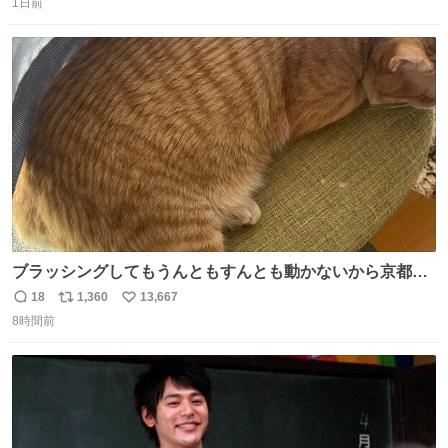
1日前
信
ポ
い
数
ス
ね
ト
数
数
ブラッシングしてもうんともすんとも動かないから京都の
寺にある庭みたいになってる
18
1,360
13,667
返
リ
い
8時間前
信
ポ
い
数
ス
ね
ト
数
数