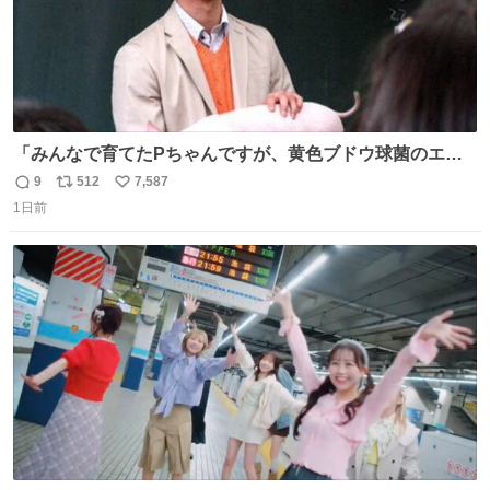
「みんなで育てたPちゃんですが、黄色ブドウ球菌のエン
テロトキシン（耐熱性毒素）が検出されたので、議論する
9
512
7,587
返
リ
い
までもなく処分が決まりました」
1日前
信
ポ
い
数
ス
ね
ト
数
数