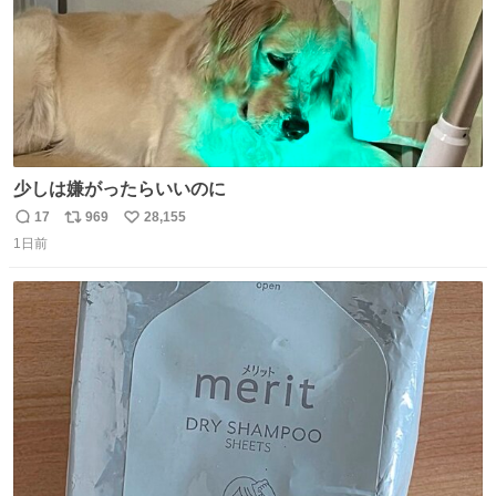
少しは嫌がったらいいのに
17
969
28,155
返
リ
い
1日前
信
ポ
い
数
ス
ね
ト
数
数