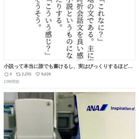
数
小説って本当に誰でも書けるし、実はびっくりするほど自
由だし、みんなもっと好きに文字で遊べばいいんじゃない
4
2,255
9,626
返
リ
い
かなって思うよ〜
13時間前
信
ポ
い
数
ス
ね
ト
数
数