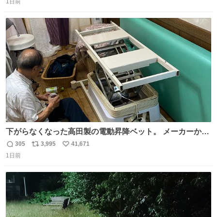
1日前
信
ポ
い
数
ス
ね
ト
数
数
下がらなくなった高田製の電動昇降ベット。 メーカーから
は、完全に見放されたんですが、 見事に85歳の父が治しま
305
3,995
41,671
返
リ
い
した。 うちの父は、トヨタカローラのボディをオート生産
1日前
信
ポ
い
する、工業ロボットの製作者なんですが、 父が電動ベット
数
ス
ね
の配線をハンダで修理している横で、
ト
数
数