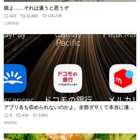
娘よ……それは違うと思うぞ
823
11,408
118,729
返
リ
い
11時間前
信
ポ
い
数
ス
ね
ト
数
数
アプリ名も収められないのかよ。全部ダサくて本当に凄
い。 https://t.co/LemyLGyVkR
9
434
3,851
返
リ
い
9時間前
信
ポ
い
数
ス
ね
ト
数