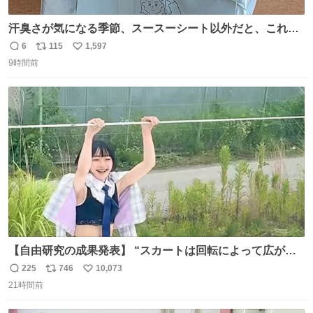
汗臭さが気になる季節、スースーシート以外だと、これが
とにかくスッキリする。2年くらい前に #生活は踊る で紹
6
115
1,597
返
リ
い
介したやつ。おじさんにもおばさんにもオススメだ。ドラ
9時間前
信
ポ
い
ストに売ってるぞ。ドライシャンプーって書いてあるけど
数
ス
ね
汗拭きシートみたいなもの。耳裏襟足首筋がんがん拭いて
ト
数
数
汗臭不安を解消。
【自由研究の成果発表】 “スカートは回転によって広がる
が、岡澤恋によって270°までなら広がらずに回転が可能な
225
746
10,073
返
リ
い
ことが証明された！”
21時間前
信
ポ
い
数
ス
ね