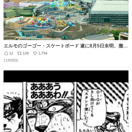
エルモのゴーゴー・スケートボード 遂に8月5日未明、撤
去… ←4日朝 5日朝→ #USJファン #ワンダーランド
12
126
1,758
返
リ
い
21時間前
信
ポ
い
数
ス
ね
ト
数
数