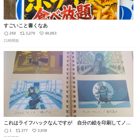
すごいこと書くなあ
250
3,270
40,063
返
リ
い
21時間前
信
ポ
い
数
ス
ね
ト
数
数
これはライフハックなんですが 自分の絵を印刷してノー
トに貼って日付とキャプションを一言添えると 結構健康に
1
277
3,938
返
リ
い