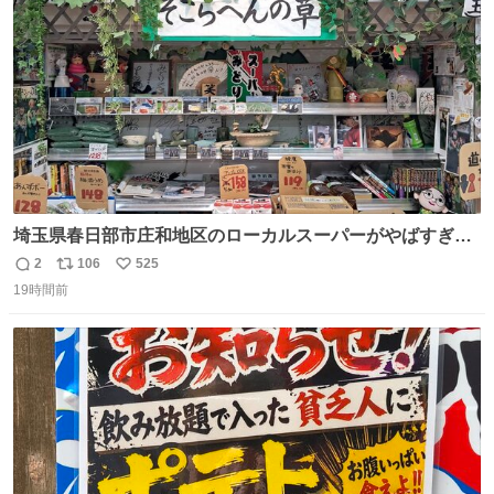
数
埼玉県春日部市庄和地区のローカルスーパーがやばすぎ
る。どこまで売り物でどこから私物か不明なごちゃごちゃ
2
106
525
返
リ
い
の店内には埼玉自虐習字がずらり。日替わり謎汁の試食や
19時間前
信
ポ
い
そこらへんの草使用の埼玉県民限定弁当、コアラのマーチ
数
ス
ね
どわあ～な謎パンなどなんでもあり。クレヨンしんちゃん
ト
数
数
を生んだ町、強すぎる。