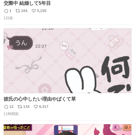
交際中 結婚して5年目
1
104
5,150
返
リ
い
1日前
信
ポ
い
数
ス
ね
ト
数
数
彼氏の心中したい理由やばくて草
12
134
6,317
返
リ
い
11時間前
信
ポ
い
数
ス
ね
ト
数
数