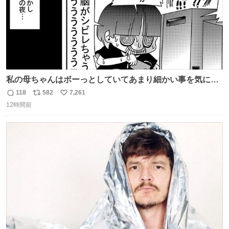
私の母ちゃんはボーっとしていてあまり細かい事を気にし
ません。優秀な人の多い現代の価値観から見ると、あまり
118
582
7,261
返
リ
い
優秀な母親ではないかもしれません。でも、だからこそ、
12時間前
信
ポ
い
私はそういう母親が大好きです。今も昔もすごくリラック
数
ス
ね
スします。「優秀」と「良い」は別なんですよね。 1/2
ト
数
数