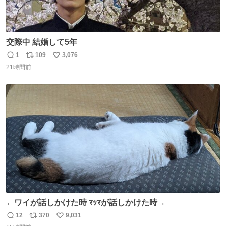
交際中 結婚して5年
1
109
3,076
返
リ
い
21時間前
信
ポ
い
数
ス
ね
ト
数
数
←ワイが話しかけた時 ﾏｯﾏが話しかけた時→
12
370
9,031
返
リ
い