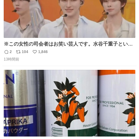
※この女性の司会者はお笑い芸人です。水谷千重子という
芸歴50年の演歌歌手のキャラクターを演じています。
2
104
1,846
返
リ
い
(TWSは茶番に付き合ってくれていますw) 🙎‍♂️「普段はグロ
13時間前
信
ポ
い
ーバルに活動されていますが千重子(chieko)さんのことは
数
ス
ね
ご存知ですか？」 ※知るわけなくてワロタwww
ト
数
数