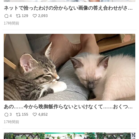
ネットで拾ったわけの分からない画像の答え合わせがされ
ていくw
4
129
2,093
返
リ
い
17時間前
信
ポ
い
数
ス
ね
ト
数
数
あの……今から晩御飯作らないといけなくて……おくつろ
ぎのところ申し訳ないのですが……あの………😥
3
155
4,852
返
リ
い
17時間前
信
ポ
い
数
ス
ね
ト
数