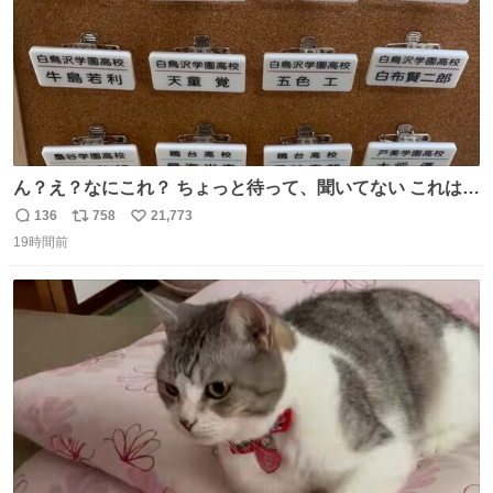
ん？え？なにこれ？ ちょっと待って、聞いてない これは販
売されているのもですか？
136
758
21,773
返
リ
い
19時間前
信
ポ
い
数
ス
ね
ト
数
数