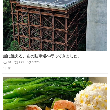
ト
数
数
崖に聳える、あの駐車場へ行ってきました。
30
291
3,275
返
リ
い
1日前
信
ポ
い
数
ス
ね
ト
数
数