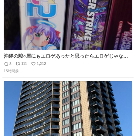
沖縄の駿○屋にもエロゲあったと思ったらエロゲじゃなか
った
8
111
1,212
返
リ
い
15時間前
信
ポ
い
数
ス
ね
ト
数
数