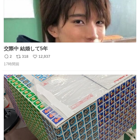
交際中 結婚して5年
2
318
12,937
返
リ
い
17時間前
信
ポ
い
数
ス
ね
ト
数
数