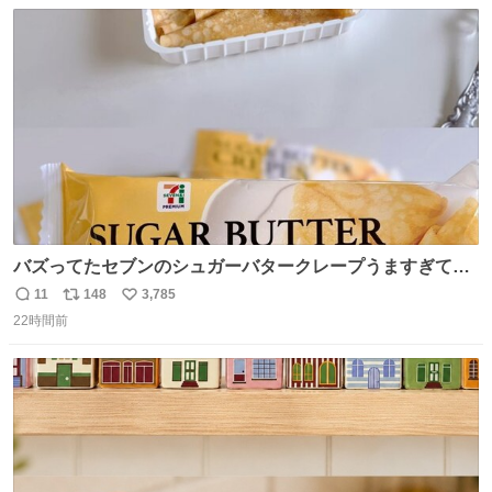
数
ス
ね
ト
数
数
バズってたセブンのシュガーバタークレープうますぎて
7NOWで買い溜め🛒💭
11
148
3,785
返
リ
い
22時間前
信
ポ
い
数
ス
ね
ト
数
数