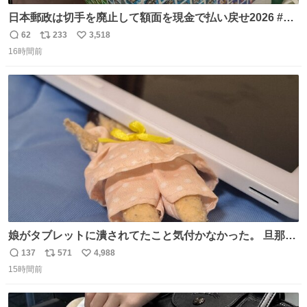
日本郵政は切手を廃止して額面を現金で払い戻せ2026 #日
本郵政 @JapanPostHD_PR
62
233
3,518
返
リ
い
16時間前
信
ポ
い
数
ス
ね
ト
数
数
娘がタブレットに潰されてたこと気付かなかった。 旦那だ
けは娘の波長を感じ取れるから声出せずともSOSが伝わっ
137
571
4,988
返
リ
い
たらしい。 急いで旦那が救出して、泣きじゃくる娘に自分
15時間前
信
ポ
い
も謝って抱きしめようとしたら、ビンタされてしまった。
数
ス
ね
3回ほど。 小さい手だけど、地味に痛い。 その後、娘は旦
ト
数