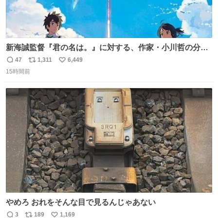
新海誠監督『君の名は。』に対する、作家・小川哲の分析
が面白い。
47
1,311
6,449
返
リ
い
15時間前
信
ポ
い
数
ス
ね
ト
数
数
やめろ おれをそんな目で見るんじゃあない
3
189
1,169