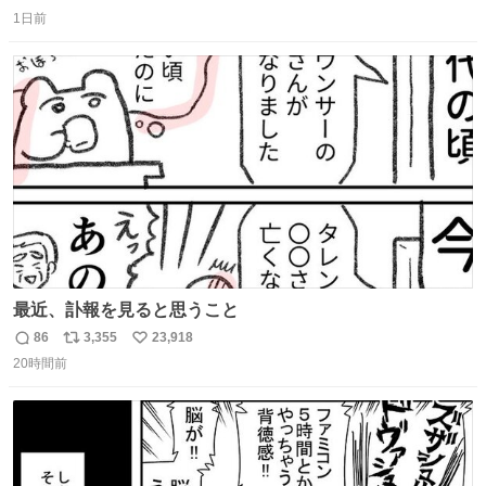
返
リ
い
タ
1日前
信
ポ
い
数
ス
ね
ト
数
数
最近、訃報を見ると思うこと
86
3,355
23,918
返
リ
い
20時間前
信
ポ
い
数
ス
ね
ト
数
数