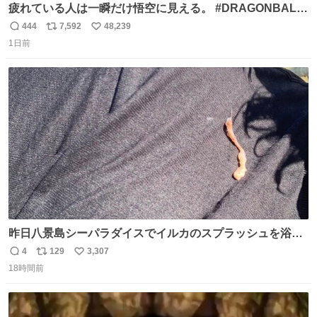
疲れている人は一瞬だけ悟空に見える。 #DRAGONBALL
#ドラゴンボール
444
7,592
48,239
返
リ
い
1日前
信
ポ
い
数
ス
ね
ト
数
数
昨日八景島シーパラダイスでイルカのスプラッシュを浴び
たらゲソのおまけがついてきました。誰の食べカスかわか
4
129
3,307
返
リ
い
らないけど、とても愛おしいです。こんなおまけまで付け
18時間前
信
ポ
い
てもらって感謝しかありません。 #ふれあいラグーン #横
数
ス
ね
浜八景島シーパラダイス
ト
数