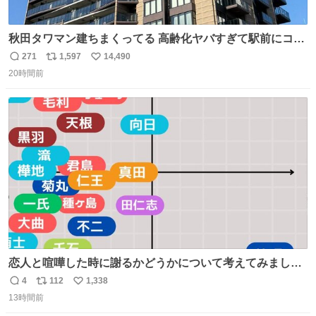
秋田タワマン建ちまくってる 高齢化ヤバすぎて駅前にコン
パクトシティつくって高齢者を住ませる考えらしい 病院も
271
1,597
14,490
返
リ
い
全部駅前にある
20時間前
信
ポ
い
数
ス
ね
ト
数
数
恋人と喧嘩した時に謝るかどうかについて考えてみました
💭 ▶︎自分から謝る or 悪くないなら謝らない ▶︎ねちねちす
4
112
1,338
返
リ
い
る or さっぱりしている 個人的見解です！色々と許してく
13時間前
信
ポ
い
ださい！