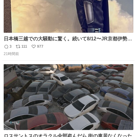
日本橋三越での大騒動に驚く。続いて8/12〜JR京都伊勢丹
でPOP UP STOREがオープンするとのこと…皆さんお怪
3
111
977
返
リ
い
我なくお買い物を🙏 写真は2026/5/21 ロードショーの前日
21時間前
信
ポ
い
。だーれも写真撮ってなかったんだけどなぁ😵‍💫
数
ス
ね
ト
数
数
ロスサントスのオラクル全部盗んだら 街の車居なくなった