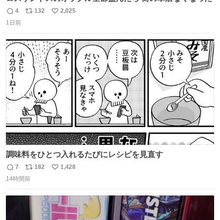
4
132
2,025
返
リ
い
1日前
信
ポ
い
数
ス
ね
ト
数
数
調味料をひとつ入れるたびにレシピを見直す
7
182
1,428
返
リ
い
14時間前
信
ポ
い
数
ス
ね
ト
数
数