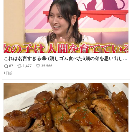
これは名言すぎる😂 (消しゴム食べた6歳の弟を思い出しな
がら)
87
1,477
35,566
返
リ
い
1日前
信
ポ
い
数
ス
ね
ト
数
数