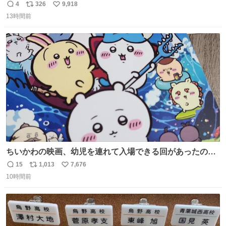
勇斗さんのコラボプリ
4
326
9,918
返
リ
い
13時間前
信
ポ
い
数
ス
ね
ト
数
数
ちいかわの映画、幼児を連れて入場できる回があったので
子どもを連れて観てきたんですけど、セイレーンの登場シ
15
1,013
7,676
返
リ
い
ーンで場内のベビーが一斉に泣き出してたのがとてもよい
10時間前
信
ポ
い
映画体験でした。
数
ス
ね
ト
数
数