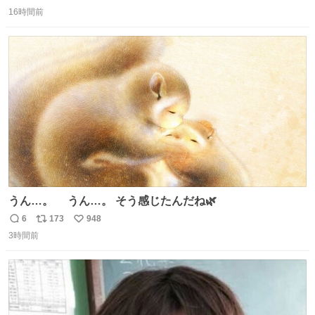
返
リ
い
16時間前
信
ポ
い
数
ス
ね
ト
数
数
うん…。 うん…。 そう感じたんだね🌿
6
173
948
返
リ
い
3時間前
信
ポ
い
数
ス
ね
ト
数
数