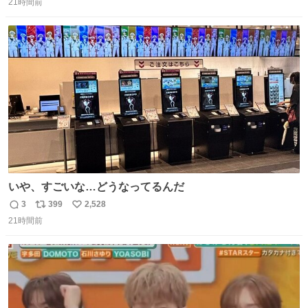
いいです。
21時間前
信
ポ
い
数
ス
ね
ト
数
数
いや、すごいな…どうなってるんだ
3
399
2,528
返
リ
い
21時間前
信
ポ
い
数
ス
ね
ト
数
数