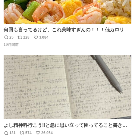
何回も言ってるけど、これ美味すぎんの！！！低カロリー
で満足感エグいから一生食べてる😭
25
228
3,084
返
リ
い
19時間前
信
ポ
い
数
ス
ね
ト
数
数
よし精神科行こう‼️と急に思い立って困ってること書き出
してたらペン止まらなくなってすごい勢いで埋まってワロ
131
574
26,954