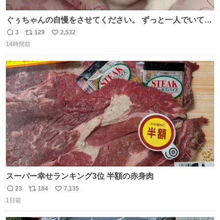
ぐぅちゃんの自慢をさせてください。 ずっと一人でいて10
歳で新しい子をお迎えするのは難しいと言われてるのに、
3
129
2,532
返
リ
い
長女をトライアルを初めて１週間後の様子です。 元野良の
14時間前
信
ポ
い
子で、うちに来た時はふーしゃーしてたのに、ぐぅちゃん
数
ス
ね
に急に甘えだして、ぐぅちゃんも戸惑いながら受け入れて
ト
数
数
くれた瞬間でした。
スーパー幸せランキング3位 半額の赤身肉
23
184
7,135
返
リ
い
1日前
信
ポ
い
数
ス
ね