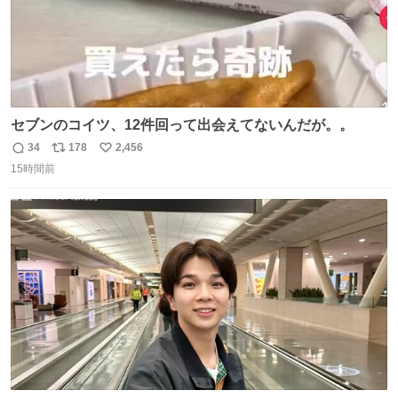
セブンのコイツ、12件回って出会えてないんだが。。
34
178
2,456
返
リ
い
15時間前
信
ポ
い
数
ス
ね
ト
数
数