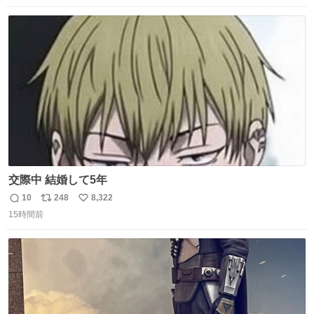
数
ス
ね
ト
数
数
交際中 結婚して5年
10
248
8,322
返
リ
い
15時間前
信
ポ
い
数
ス
ね
ト
数
数