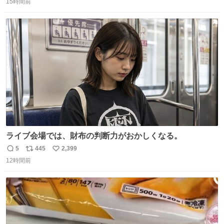
15時間前
信
ポ
い
数
ス
ね
ト
数
数
ライブ会場では、財布の判断力がおかしくなる。
5
445
2,399
返
リ
い
12時間前
信
ポ
い
数
ス
ね
ト
数
数