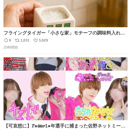
フライングタイガー「小さな家」モチーフの調味料入れ、
並べれば“デンマークの街並み”に ピンク・グリーン・テラ
8
1,031
5,929
返
リ
い
コッタの全9種 - fashion-press.net/news/149552
20時間前
信
ポ
い
数
ス
ね
ト
数
数
【可哀想に】𝑻𝒘𝒊𝒕𝒕𝒆𝒓1●年選手に捕まった佐野ネットミーム