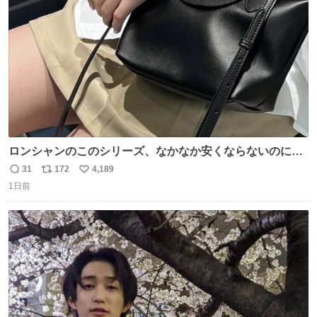
数
那に泣きついてた。
ロンシャンのこのシリーズ、なかなか安くならないのにセ
ール価格になってる🖤✨レザーなのが反則級にかわいい。
31
172
4,189
返
リ
い
持ってるだけでコーデが格上げされる。
1日前
信
ポ
い
数
ス
ね
ト
数
数