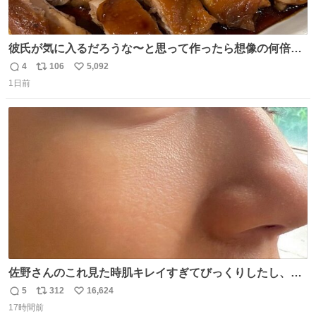
彼氏が気に入るだろうな〜と思って作ったら想像の何倍も
美味しい美味しい言ってくれて嬉しい
4
106
5,092
返
リ
い
1日前
信
ポ
い
数
ス
ね
ト
数
数
佐野さんのこれ見た時肌キレイすぎてびっくりしたし、や
はりアイドルって体型･肌管理すごすぎる
5
312
16,624
返
リ
い
17時間前
信
ポ
い