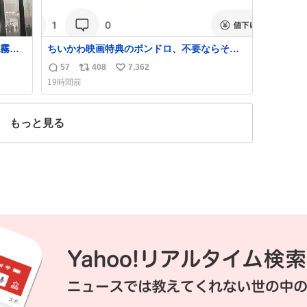
霧じ
ちいかわ映画特典のボンドロ、不要ならその
場で受け取り辞退すれば良いのに白々しい
57
408
7,362
返
リ
い
19時間前
信
ポ
い
数
ス
ね
ト
数
もっと見る
数