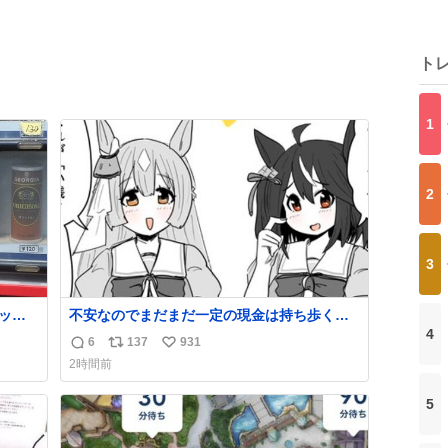
ト
1
2
3
リット
不安なのでまだまだ一定の現金は持ち歩く派
4
です。 #ウマ娘
6
137
931
返
リ
い
2時間前
信
ポ
い
数
ス
ね
5
ト
数
数