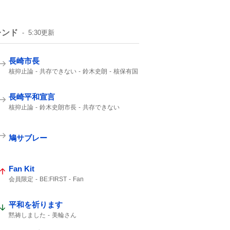
レンド
5:30
更新
長崎市長
核抑止論
共存できない
鈴木史朗
核保有国
平和宣言
非核三原則を堅持
核兵器禁止条約
非核三原則
長崎平和宣言
核抑止論
鈴木史朗市長
共存できない
核保有国
平和宣言
ケロイド
鳩サブレー
Fan Kit
会員限定
BE:FIRST
Fan
平和を祈ります
黙祷しました
美輪さん