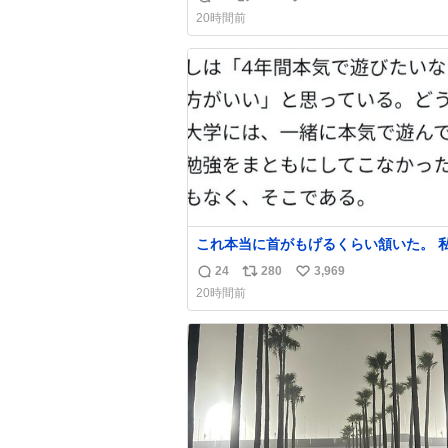
返
リ
い
20時間前
信
ポ
い
数
ス
ね
ト
数
数
これ本当に首がもげるくらい頷いた。 
学前に送られてきた、大学のサークル紹
24
280
3,969
返
リ
い
子を見た時点で終わりを感じたので、女
20時間前
でもないくせに偏差値の高い大学のイン
信
ポ
い
サークルに突撃して所属するという奇行
数
ス
ね
なきを得た。 高偏差値に行けないなら
ト
数
それくらいした方が予後がいいです。
数
https://t.co/9nMHIrETkw