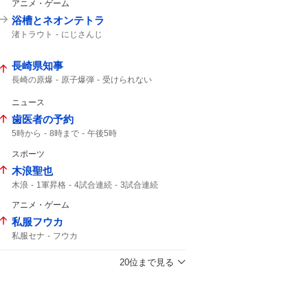
アニメ・ゲーム
浴槽とネオンテトラ
渚トラウト
にじさんじ
長崎県知事
長崎の原爆
原子爆弾
受けられない
午前11時
打たれた
ニュース
歯医者の予約
5時から
8時まで
午後5時
スポーツ
木浪聖也
木浪
1軍昇格
4試合連続
3試合連続
アニメ・ゲーム
私服フウカ
私服セナ
フウカ
20位まで見る