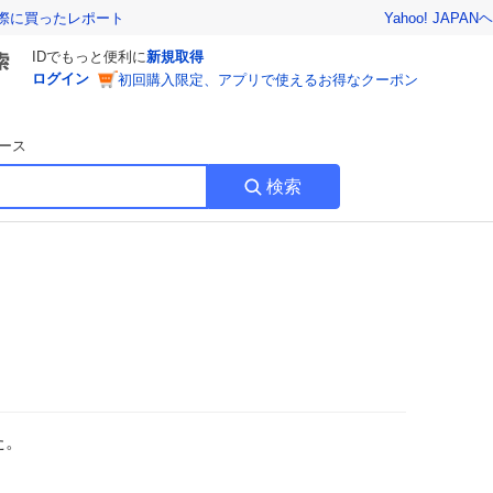
Yahoo! JAPAN
ヘ
実際に買ったレポート
IDでもっと便利に
新規取得
ログイン
初回購入限定、アプリで使えるお得なクーポン
ース
検索
た。