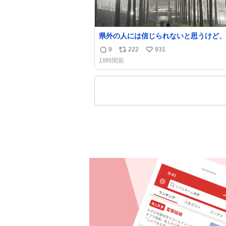
県外の人には信じられないと思うけど、
ゃなくて火山灰です🌋 #桜島
9
222
931
返
リ
い
18時間前
信
ポ
い
数
ス
ね
ト
数
数