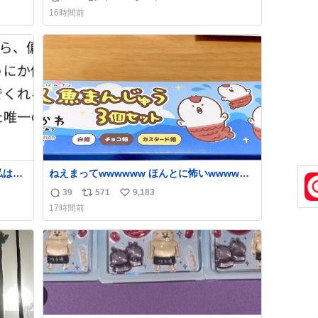
返
リ
い
ネしないでね⚠️ #夏休みの自由研究
16時間前
信
ポ
い
数
ス
ね
ト
数
数
私は入
ねえまってwwwwww ほんとに怖いwwwww
介冊
人魚まんじゅう買ってきたから私も永遠のい
39
571
9,183
返
リ
い
子大
のちを…ぐへへ…と思いながら1つ食べたら
17時間前
カレ
奥歯欠けたんだけど！！！！？？？ しかもガ
信
ポ
い
で事
ッツリ😭 まんじゅうだよ？？？？？？ ガリッ
数
ス
ね
せめて
て言ったから何？と思って口から出したら自
ト
数
分の歯wwwwww セイレーンの呪いじゃん😭
数