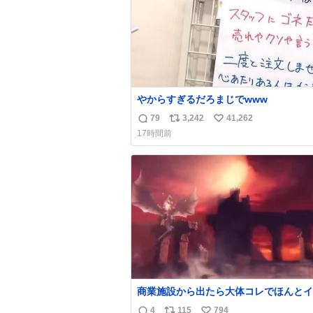
やからすぎるだろまじでwww
79
3,242
41,262
返
リ
い
17時間前
信
ポ
い
数
ス
ね
ト
数
数
商業施設から出たら大体コレでほんとイ
4
115
794