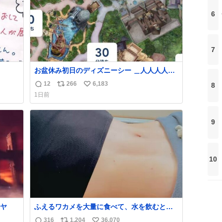
6
7
お盆休み初日のディズニーシー ＿人人人人人
人人＿ ＞ 空 い て る！＜ ￣^Y^Y^Y^Y^ Y￣
12
266
6,183
8
返
リ
い
1日前
信
ポ
い
数
ス
ね
ト
数
9
数
10
ヤ
ふえるワカメを大量に食べて、水を飲むとお
なかは膨らむ・・・・！？ ⚠️よい子は絶対マ
316
1,204
36,070