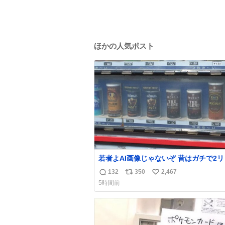
ほかの人気ポスト
若者よAI画像じゃないぞ 昔はガチで2
ル売ってたんやでw
132
350
2,467
返
リ
い
5時間前
信
ポ
い
数
ス
ね
ト
数
数