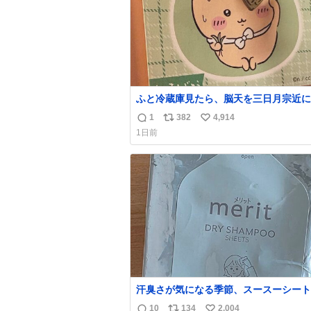
ふと冷蔵庫見たら、脳天を三日月宗近に
刺されてるくりまんじゅうパイセンが
1
382
4,914
返
リ
い
1日前
信
ポ
い
数
ス
ね
ト
数
数
汗臭さが気になる季節、スースーシート
だと、これがとにかくスッキリする。2
10
134
2,004