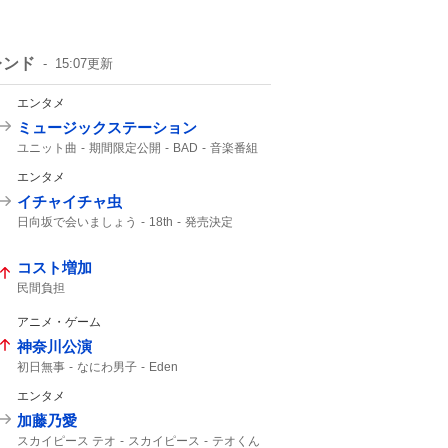
レンド
15:07
更新
エンタメ
ミュージックステーション
ユニット曲
期間限定公開
BAD
音楽番組
M!LK
ATEEZ
エンタメ
イチャイチャ虫
日向坂で会いましょう
18th
発売決定
9月30
コスト増加
民間負担
アニメ・ゲーム
神奈川公演
初日無事
なにわ男子
Eden
エンタメ
加藤乃愛
スカイピース テオ
スカイピース
テオくん