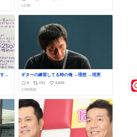
返
リ
い
おじさ
「電話の出方」に困っているのかもしれませ
1日前
トに
ん。 そこで「何を話せばいいか」が見える手
信
ポ
い
てあ
引きを用意して、安心して電話に出られるよ
数
ス
ね
襟足
うにします。 インターホンの応対も大切なコ
ト
数
ミュニケーションの学びです。
数
する
ギターの練習してる時の俺 ←理想 →現実
ものを
9
151
3,606
返
リ
い
22時間前
い。
信
ポ
い
まな
数
ス
ね
ト
数
数