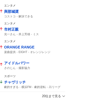
3年半
インスタグラム
エンタメ
與那城奨
コストコ
解決できる
エンタメ
市村正親
光一さん
井上芳雄
ミス
エンタメ
ORANGE RANGE
楽曲提供
EIGHT
オレンジレンジ
ORANGERANGE
SUPER EIGHT
カレーが食べたい
横山さん
大倉さん
アイドルパワー
さのじん
撮影協力
スポーツ
チャヴリッチ
劇的すぎる
横浜FM
劇的逆転
J1リーグ
PK
ライブ配信中
明治安田
12分
J1
20位まで見る