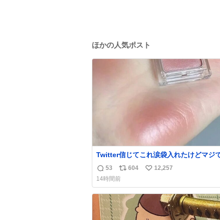
ほかの人気ポスト
Twitter信じてこれ涙袋入れたけどマジ
た…ありがとう…
53
604
12,257
返
リ
い
14時間前
信
ポ
い
数
ス
ね
ト
数
数