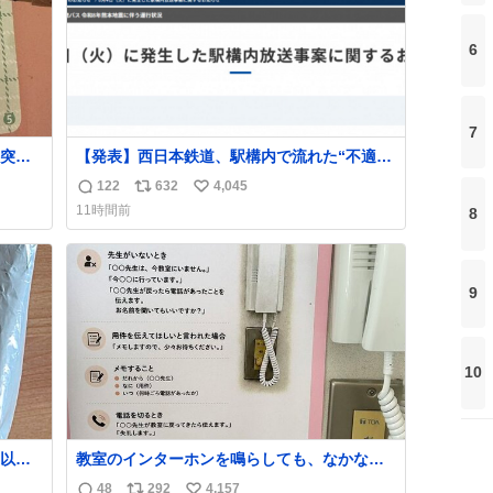
6
7
突き
【発表】西日本鉄道、駅構内で流れた“不適切
音声”に声明「被害届も検討」
122
632
4,045
返
リ
い
news.livedoor.com/article/detail… 4日に西
11時間前
8
鉄福岡（天神）駅および薬院駅で発生した駅
信
ポ
い
構内放送事案について声明を公表した。「第
数
ス
ね
三者によって駅構内放送設備に外部から不正
ト
数
に音声が流された可能性も含めて確認を実
数
9
施」と説明した。
10
以外
教室のインターホンを鳴らしても、なかなか
年くら
誰も出ないことがあります…。 もしかすると
48
292
4,157