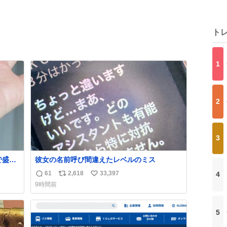
ト
1
2
3
で盛れ
彼女の名前呼び間違えたレベルのミス
61
2,618
33,397
4
返
リ
い
9時間前
信
ポ
い
数
ス
ね
ト
数
5
数