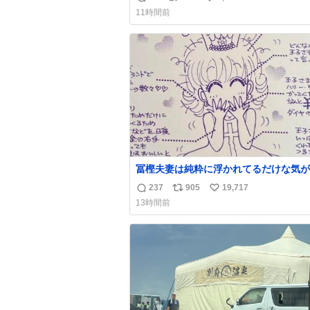
返
リ
い
い前に #生活は踊る で紹介したやつ。
11時間前
んにもおばさんにもオススメだ。ドラス
信
ポ
い
売ってるぞ。ドライシャンプーって書い
数
ス
ね
るけど汗拭きシートみたいなもの。耳裏
ト
数
首筋がんがん拭いて汗臭不安を解消。
数
冨樫夫妻は純粋に浮かれてるだけな気が
な〜 全アはここに自分の市場価値的な
237
905
19,717
返
リ
い
上乗せするので、 すっぴん＆寝起きのボサボ
13時間前
サ頭でも「今日も可愛いね」が止まらな
信
ポ
い
放っておくと永遠に髪撫でてきて作業進
数
ス
ね
い() 156cm40kg、年中日焼け止めとお友達の
ト
数
私より綺麗な手やめてもろて とか言う
数