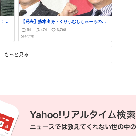
！！
【発表】熊本出身・くりぃむしちゅーらの所
属事務所、被災地に義援金寄付
54
474
3,708
返
リ
い
news.livedoor.com/article/detail… くりぃむ
5時間前
しちゅーやマツコ、有働由美子らが所属する
信
ポ
い
芸能事務所「チャッターボックス」が7日、公
数
ス
ね
式サイトを更新。熊本地震の被災地支援のた
ト
数
もっと見る
め義援金を寄付したことを公表した。
数