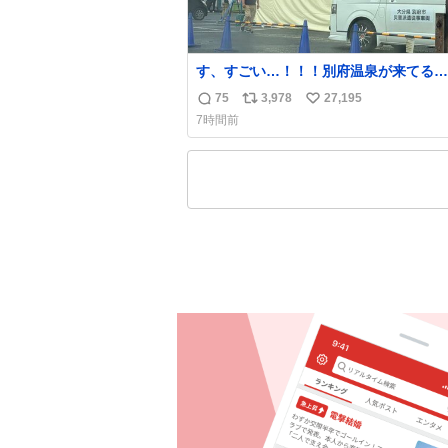
す、すごい…！！！別府温泉が来てる…
これはどれぐらい待つんだろう…
75
3,978
27,195
返
リ
い
7時間前
信
ポ
い
数
ス
ね
ト
数
数