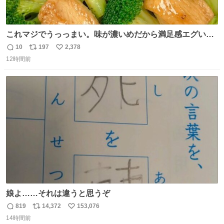
これマジでうっっまい。味が濃いめだから満足感エグいし
1週間で3キロ痩せた😭
10
197
2,378
返
リ
い
12時間前
信
ポ
い
数
ス
ね
ト
数
数
娘よ……それは違うと思うぞ
819
14,372
153,076
返
リ
い
14時間前
信
ポ
い