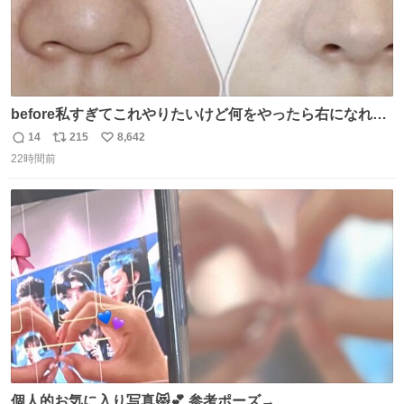
before私すぎてこれやりたいけど何をやったら右になれる
の
14
215
8,642
返
リ
い
22時間前
信
ポ
い
数
ス
ね
ト
数
数
個人的お気に入り写真😻💕 参考ポーズ→