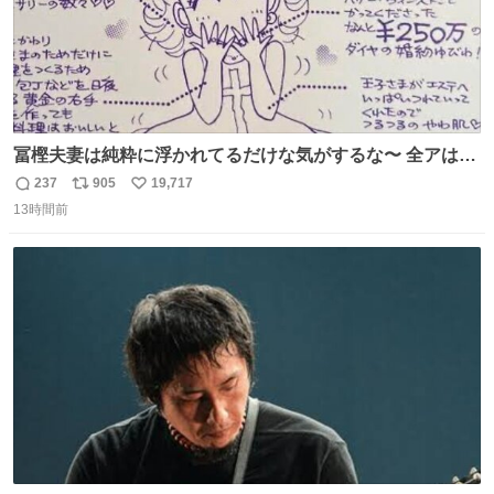
冨樫夫妻は純粋に浮かれてるだけな気がするな〜 全アはこ
こに自分の市場価値的なものを上乗せするので、 すっぴん
237
905
19,717
返
リ
い
＆寝起きのボサボサ頭でも「今日も可愛いね」が止まらな
13時間前
信
ポ
い
い。放っておくと永遠に髪撫でてきて作業進まない()
数
ス
ね
156cm40kg、年中日焼け止めとお友達の私より綺麗な手や
ト
数
数
めてもろて とか言う