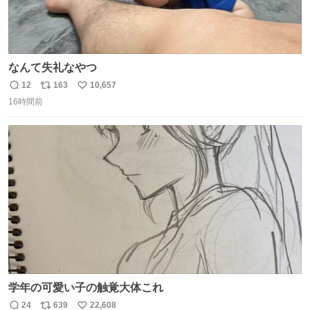
なんて失礼なやつ
12
163
10,657
返
リ
い
16時間前
信
ポ
い
数
ス
ね
ト
数
数
学年の可愛い子の触覚大体これ
24
639
22,608