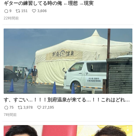
ギターの練習してる時の俺 ←理想 →現実
9
151
3,606
返
リ
い
22時間前
信
ポ
い
数
ス
ね
ト
数
数
す、すごい…！！！別府温泉が来てる…！！これはどれぐ
らい待つんだろう…
75
3,978
27,195
返
リ
い
7時間前
信
ポ
い
数
ス
ね
ト
数
数