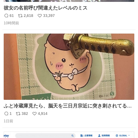
彼女の名前呼び間違えたレベルのミス
61
2,618
33,397
返
リ
い
10時間前
信
ポ
い
数
ス
ね
ト
数
数
ふと冷蔵庫見たら、脳天を三日月宗近に突き刺されてるく
りまんじゅうパイセンが
1
382
4,914
返
リ
い
1日前
信
ポ
い
数
ス
ね
ト
数