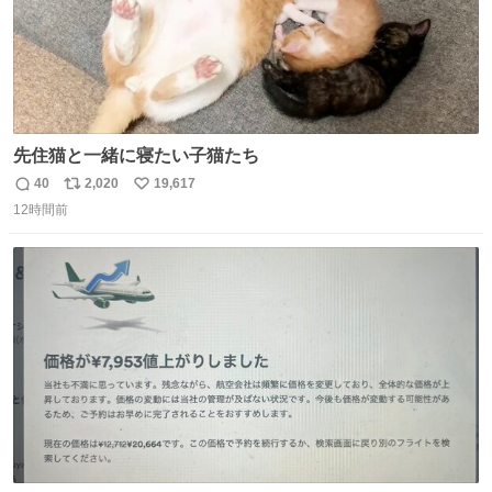
先住猫と一緒に寝たい子猫たち
40
2,020
19,617
返
リ
い
12時間前
信
ポ
い
数
ス
ね
ト
数
数