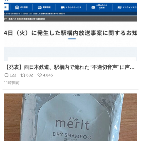
数
【発表】西日本鉄道、駅構内で流れた“不適切音声”に声明
「被害届も検討」 news.livedoor.com/article/detail… 4日
122
632
4,045
返
リ
い
に西鉄福岡（天神）駅および薬院駅で発生した駅構内放送
11時間前
信
ポ
い
事案について声明を公表した。「第三者によって駅構内放
数
ス
ね
送設備に外部から不正に音声が流された可能性も含めて確
ト
数
数
認を実施」と説明した。