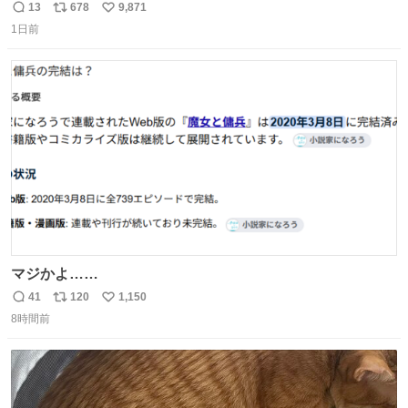
テロトキシン（耐熱性毒素）が検出されたので、議論する
13
678
9,871
返
リ
い
までもなく処分が決まりました」
1日前
信
ポ
い
数
ス
ね
ト
数
数
マジかよ……
41
120
1,150
返
リ
い
8時間前
信
ポ
い
数
ス
ね
ト
数
数