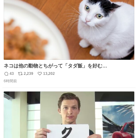
数
ネコは他の動物とちがって「タダ飯」を好む
nazology.kusuguru.co.jp/archives/94563 米UCの先行研
43
2,239
13,202
返
リ
い
究によると、多くの動物はタスクをクリアしてエサを獲る
6時間前
信
ポ
い
ことを好む傾向があるが、ネコにはこの傾向が見られない
数
ス
ね
のだという。ネコ様は面倒な作業がお嫌いなようです。
ト
数
数