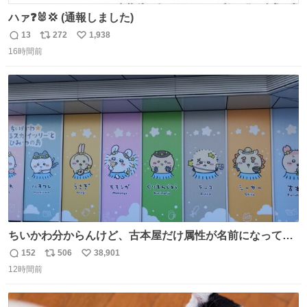
ハァ❓🐰💢 (通報しました)
13
272
1,938
返
リ
い
16時間前
信
ポ
い
数
ス
ね
ト
数
数
ちいかわ分からんけど、古本屋だけ属性が名前になってる
のはどういうこと？
152
506
38,901
返
リ
い
12時間前
信
ポ
い
数
ス
ね
ト
数