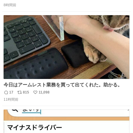
返
リ
い
8時間前
信
ポ
い
数
ス
ね
ト
数
数
今日はアームレスト業務を買って出てくれた。助かる。
17
815
11,098
返
リ
い
11時間前
信
ポ
い
数
ス
ね
ト
数
数