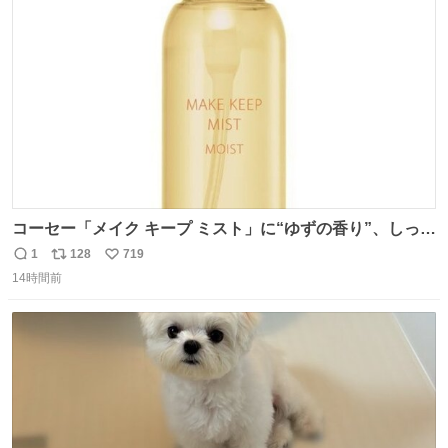
ト
数
数
コーセー「メイク キープ ミスト」に“ゆずの香り”、しっと
りツヤ肌叶う保湿タイプ - fashion-press.net/news/148945
1
128
719
返
リ
い
14時間前
信
ポ
い
数
ス
ね
ト
数
数