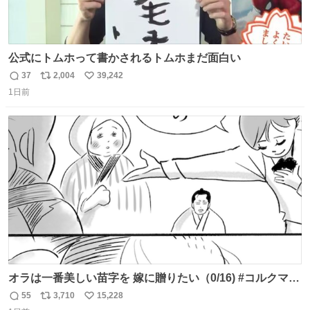
公式にトムホって書かされるトムホまだ面白い
37
2,004
39,242
返
リ
い
1日前
信
ポ
い
数
ス
ね
ト
数
数
オラは一番美しい苗字を 嫁に贈りたい（0/16) #コルクマン
ガ専科
55
3,710
15,228
返
リ
い