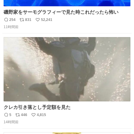
磯野家をサーモグラフィーで見た時これだったら怖い
254
831
52,241
返
リ
い
11時間前
信
ポ
い
数
ス
ね
ト
数
数
クレカ引き落とし予定額を見た
5
446
4,815
返
リ
い
14時間前
信
ポ
い
数
ス
ね