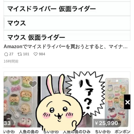
Amazonでマイスドライバーを買おうとすると、マイナス
ドライバー先輩が出しゃばってくる
27
101
984
返
リ
い
16時間前
信
ポ
い
数
ス
ね
ト
数
数