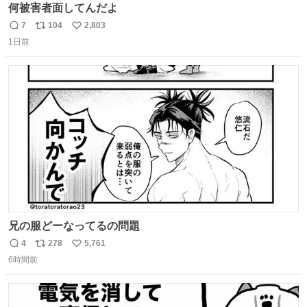
何被害者面してんだよ
7
104
2,803
返
リ
い
1日前
信
ポ
い
数
ス
ね
ト
数
数
兄の服どーなってるの問題
4
278
5,761
返
リ
い
6時間前
信
ポ
い
数
ス
ね
ト
数