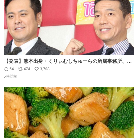
【発表】熊本出身・くりぃむしちゅーらの所属事務所、被
災地に義援金寄付 news.livedoor.com/article/detail… くり
54
474
3,708
返
リ
い
ぃむしちゅーやマツコ、有働由美子らが所属する芸能事務
5時間前
信
ポ
い
所「チャッターボックス」が7日、公式サイトを更新。熊
数
ス
ね
本地震の被災地支援のため義援金を寄付したことを公表し
ト
数
数
た。