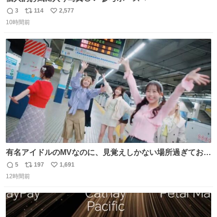
3
114
2,577
返
リ
い
10時間前
信
ポ
い
数
ス
ね
ト
数
数
有名アイドルのMVなのに、見覚えしかない場所過ぎておも
ろいな
5
197
1,691
返
リ
い
12時間前
信
ポ
い
数
ス
ね
ト
数
数