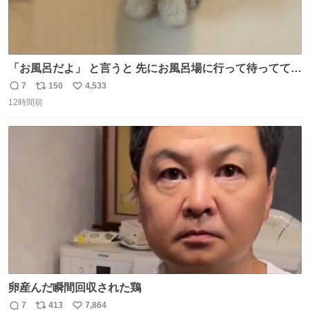
「お風呂だよ」 と言うと 先にお風呂場に行って待っててく
れる 賢いライス
7
150
4,533
返
リ
い
12時間前
信
ポ
い
数
ス
ね
ト
数
数
卵産んだ瞬間回収された鶏
7
413
7,864