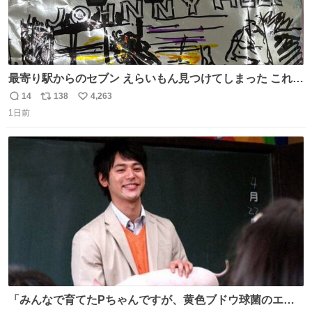
最寄り駅からのセブン えらいもん見つけてしまった これ売
ってくれへんかな… #浅井健一 #ポテチ #ロックの名盤
14
138
4,263
返
リ
い
1日前
信
ポ
い
数
ス
ね
ト
数
数
「みんなで育てたPちゃんですが、黄色ブドウ球菌のエン