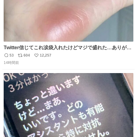
Twitter信じてこれ涙袋入れたけどマジで盛れた…ありがと
う…
53
604
12,257
返
リ
い
14時間前
信
ポ
い
数
ス
ね
ト
数
数