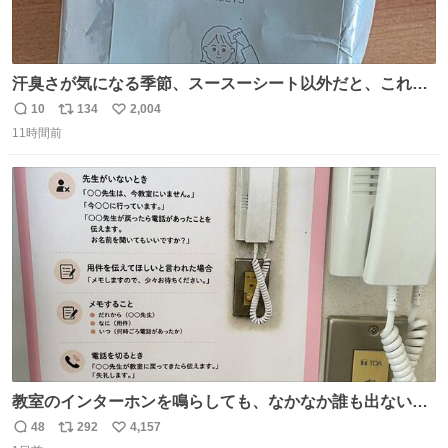
汗臭さが気になる季節、スースーシート以外だと、これが
とにかくスッキリする。2年くらい前に #生活は踊る で紹
10
134
2,004
返
リ
い
介したやつ。おじさんにもおばさんにもオススメだ。ドラ
11時間前
信
ポ
い
ストに売ってるぞ。ドライシャンプーって書いてあるけど
数
ス
ね
汗拭きシートみたいなもの。耳裏襟足首筋がんがん拭いて
ト
数
数
汗臭不安を解消。
教室のインターホンを鳴らしても、なかなか誰も出ないこ
とがあります…。 もしかすると「電話の出方」に困ってい
48
292
4,157
返
リ
い