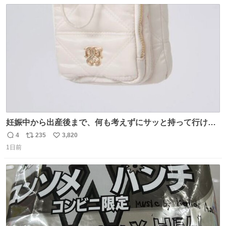
数
ス
ね
ト
数
数
妊娠中から出産後まで、何も考えずにサッと持って行ける
ようなショルダーバッグが欲しいな〜と思っていたのだけ
4
235
3,820
返
リ
い
ど snidelでめちゃくちゃピッタリなものを見つけたので買
1日前
信
ポ
い
った！✨ スマホと小物とペットボトルが入るの最高すぎる
数
ス
ね
🥹 しかもスマホ入れ独立してるしファスナーない！地味に
ト
数
数
嬉しいやつ！！！