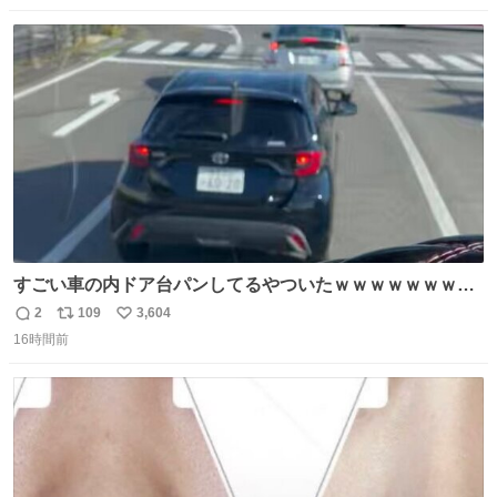
数
ス
ね
ト
数
数
すごい車の内ドア台パンしてるやついたｗｗｗｗｗｗｗｗ
ｗｗｗｗｗｗ
2
109
3,604
返
リ
い
16時間前
信
ポ
い
数
ス
ね
ト
数
数