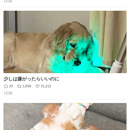
1日前
信
ポ
い
数
ス
ね
ト
数
数
少しは嫌がったらいいのに
20
1,056
31,211
返
リ
い
1日前
信
ポ
い
数
ス
ね
ト
数
数