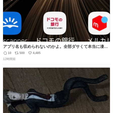
アプリ名も収められないのかよ。全部ダサくて本当に凄
い。 https://t.co/LemyLGyVkR
10
500
4,485
返
リ
い
12時間前
信
ポ
い
数
ス
ね
ト
数
数