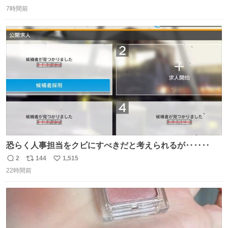
返
リ
い
7時間前
信
ポ
い
数
ス
ね
ト
数
数
恐らく人事担当をクビにすべきだと考えられるが‥‥‥
2
144
1,515
返
リ
い
22時間前
信
ポ
い
数
ス
ね
ト
数
数