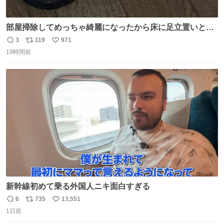
部屋掃除してめっちゃ綺麗になったから床に足立置いとい
たら家族にまだゴミ残ってるよって言われて神
3
119
971
返
リ
い
19時間前
信
ポ
い
数
ス
ね
ト
数
数
新幹線初めて乗る外国人ニキ面白すぎる
6
735
13,551
返
リ
い
1日前
信
ポ
い