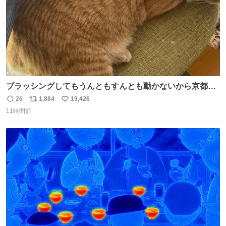
ブラッシングしてもうんともすんとも動かないから京都の
寺にある庭みたいになってる
26
1,884
19,426
返
リ
い
11時間前
信
ポ
い
数
ス
ね
ト
数
数