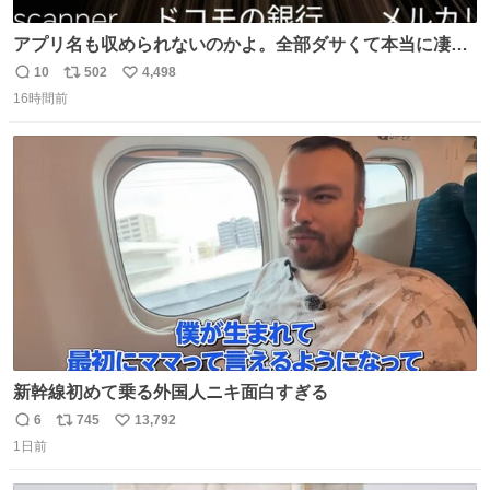
アプリ名も収められないのかよ。全部ダサくて本当に凄
い。 https://t.co/LemyLGyVkR
10
502
4,498
返
リ
い
16時間前
信
ポ
い
数
ス
ね
ト
数
数
新幹線初めて乗る外国人ニキ面白すぎる
6
745
13,792
返
リ
い
1日前
信
ポ
い
数
ス
ね