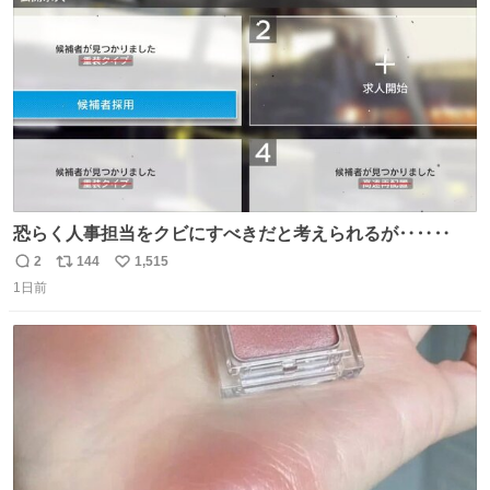
数
認を実施」と説明した。
恐らく人事担当をクビにすべきだと考えられるが‥‥‥
2
144
1,515
返
リ
い
1日前
信
ポ
い
数
ス
ね
ト
数
数