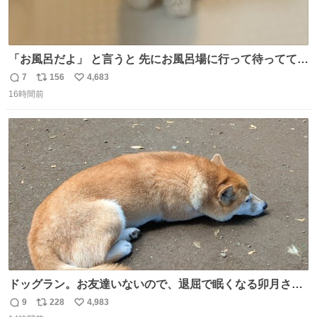
「お風呂だよ」 と言うと 先にお風呂場に行って待っててく
れる 賢いライス
7
156
4,683
返
リ
い
16時間前
信
ポ
い
数
ス
ね
ト
数
数
ドッグラン。お友達いないので、退屈で眠くなる卯月さ
ん。 #柴犬卯月
9
228
4,983
返
リ
い