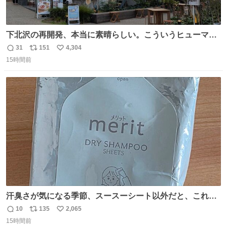
下北沢の再開発、本当に素晴らしい。こういうヒューマン
スケールの開発がいいんだよ。
31
151
4,304
返
リ
い
15時間前
信
ポ
い
数
ス
ね
ト
数
数
汗臭さが気になる季節、スースーシート以外だと、これが
とにかくスッキリする。2年くらい前に #生活は踊る で紹
10
135
2,065
返
リ
い
介したやつ。おじさんにもおばさんにもオススメだ。ドラ
15時間前
信
ポ
い