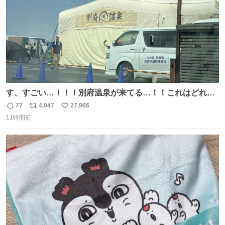
す、すごい…！！！別府温泉が来てる…！！これはどれぐ
らい待つんだろう…
77
4,047
27,966
返
リ
い
11時間前
信
ポ
い
数
ス
ね
ト
数
数