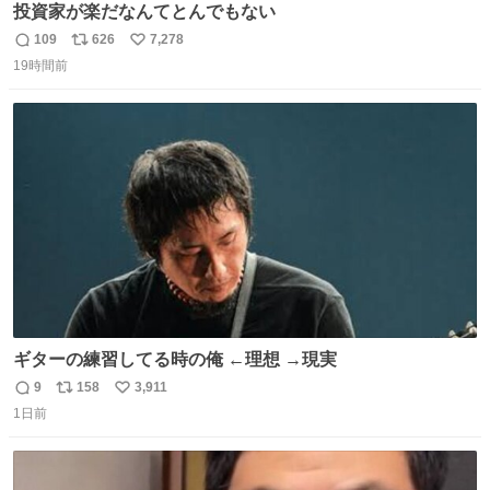
投資家が楽だなんてとんでもない
109
626
7,278
返
リ
い
19時間前
信
ポ
い
数
ス
ね
ト
数
数
ギターの練習してる時の俺 ←理想 →現実
9
158
3,911
返
リ
い
1日前
信
ポ
い
数
ス
ね
ト
数
数