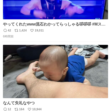
やってくれたwww流石わかってらっしゃる🤣🤣🤣 #Mステ
#西川貴教
42
1,424
19,011
返
リ
い
6時間前
信
ポ
い
数
ス
ね
ト
数
数
なんて失礼なやつ
12
164
10,944