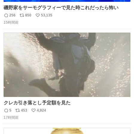
磯野家をサーモグラフィーで見た時これだったら怖い
256
850
53,135
返
リ
い
15時間前
信
ポ
い
数
ス
ね
ト
数
数
クレカ引き落とし予定額を見た
5
453
4,924
返
リ
い
17時間前
信
ポ
い
数
ス
ね
ト
数