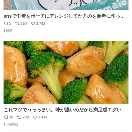
snsで巾着をポーチにアレンジしてた方のを参考に作って
みました🧵 裁縫は得意でないので、ザクザクの目測で縫い
1
265
2,782
返
リ
い
ましたので悪しからず🙏🏻 裏地は人魚のウロコ風な柄にし
1日前
信
ポ
い
てみたらめっちゃ良き☺️ 島二郎とちいかわチャームもお気
数
ス
ね
に入り⭐️
ト
数
数
これマジでうっっまい。味が濃いめだから満足感エグいし
1週間で3キロ痩せた😭
10
200
2,414
返
リ
い
16時間前
信
ポ
い