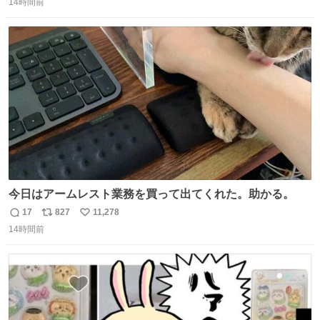
14時間前
信
ポ
い
数
ス
ね
ト
数
数
今日はアームレスト業務を買って出てくれた。助かる。
17
827
11,278
返
リ
い
14時間前
信
ポ
い
数
ス
ね
ト
数
数