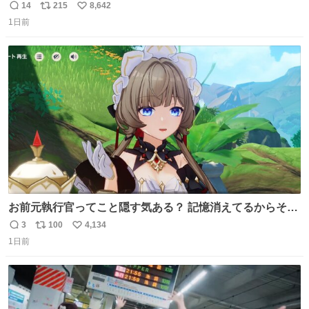
の
14
215
8,642
返
リ
い
1日前
信
ポ
い
数
ス
ね
ト
数
数
お前元執行官ってこと隠す気ある？ 記憶消えてるからそん
な考えに至らないだろうけどさ…
3
100
4,134
返
リ
い
1日前
信
ポ
い
数
ス
ね
ト
数
数