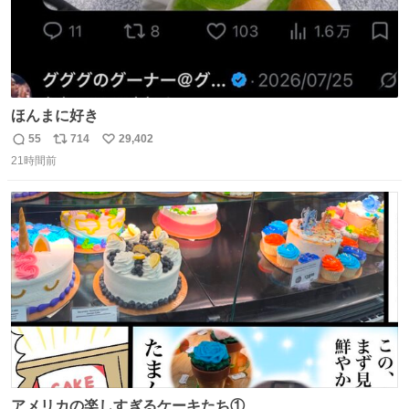
ほんまに好き
55
714
29,402
返
リ
い
21時間前
信
ポ
い
数
ス
ね
ト
数
数
アメリカの楽しすぎるケーキたち①