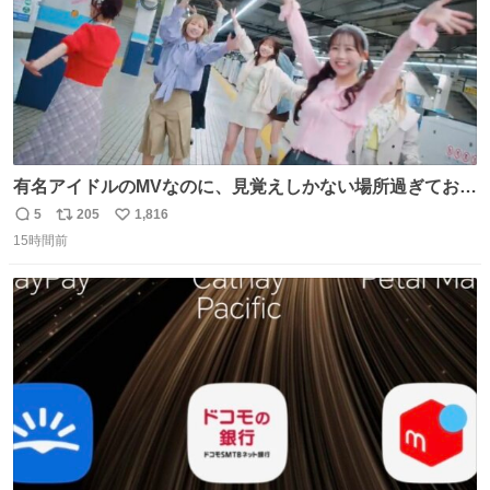
有名アイドルのMVなのに、見覚えしかない場所過ぎておも
ろいな
5
205
1,816
返
リ
い
15時間前
信
ポ
い
数
ス
ね
ト
数
数