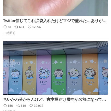
Twitter信じてこれ涙袋入れたけどマジで盛れた…ありがと
う…
58
631
12,747
返
リ
い
18時間前
信
ポ
い
数
ス
ね
ト
数
数
ちいかわ分からんけど、古本屋だけ属性が名前になってる
のはどういうこと？
156
519
39,918
返
リ
い