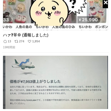
ハァ❓🐰💢 (通報しました)
13
274
1,954
返
リ
い
19時間前
信
ポ
い
数
ス
ね
ト
数
数