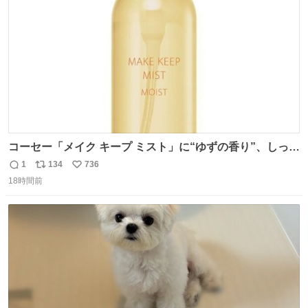
数
コーセー「メイク キープ ミスト」に“ゆずの香り”、しっと
りツヤ肌叶う保湿タイプ - fashion-press.net/news/148945
1
134
736
返
リ
い
18時間前
信
ポ
い
数
ス
ね
ト
数
数