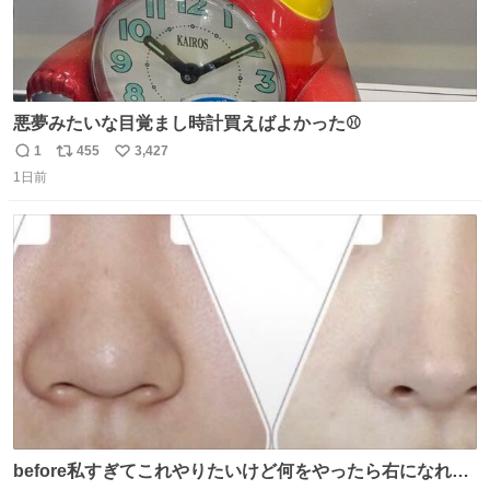
悪夢みたいな目覚まし時計買えばよかった⚾
1
455
3,427
返
リ
い
1日前
信
ポ
い
数
ス
ね
ト
数
数
before私すぎてこれやりたいけど何をやったら右になれる