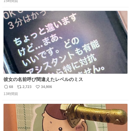
15時間前
信
ポ
い
数
ス
ね
ト
数
数
彼女の名前呼び間違えたレベルのミス
68
2,723
34,906
返
リ
い
13時間前
信
ポ
い
数
ス
ね
ト
数
数