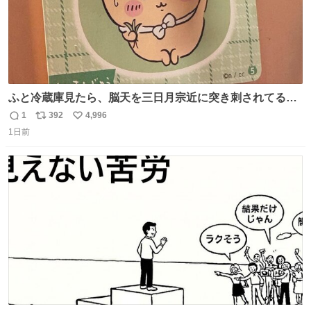
ふと冷蔵庫見たら、脳天を三日月宗近に突き刺されてるく
りまんじゅうパイセンが
1
392
4,996
返
リ
い
1日前
信
ポ
い
数
ス
ね
ト
数
数