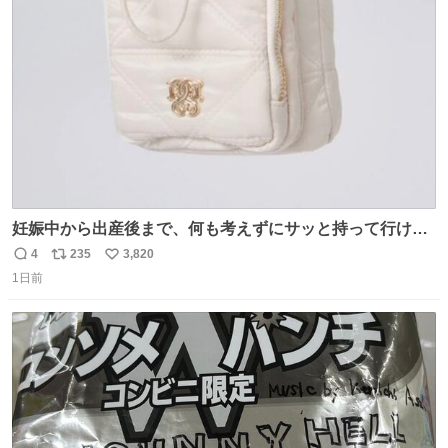
ト
数
数
妊娠中から出産後まで、何も考えずにサッと持って行ける
ようなショルダーバッグが欲しいな〜と思っていたのだけ
4
235
3,820
返
リ
い
ど snidelでめちゃくちゃピッタリなものを見つけたので買
1日前
信
ポ
い
った！✨ スマホと小物とペットボトルが入るの最高すぎる
数
ス
ね
🥹 しかもスマホ入れ独立してるしファスナーない！地味に
ト
数
数
嬉しいやつ！！！