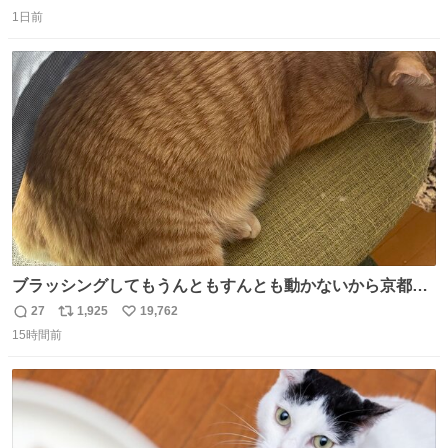
返
リ
い
までもなく処分が決まりました」
1日前
信
ポ
い
数
ス
ね
ト
数
数
ブラッシングしてもうんともすんとも動かないから京都の
寺にある庭みたいになってる
27
1,925
19,762
返
リ
い
15時間前
信
ポ
い
数
ス
ね
ト
数
数