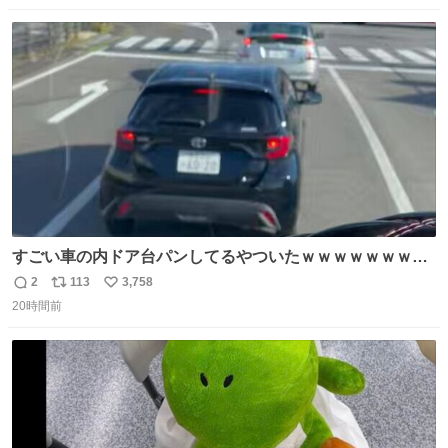
ストに売ってるぞ。ドライシャンプーって書いてあるけど
数
ス
ね
汗拭きシートみたいなもの。耳裏襟足首筋がんがん拭いて
ト
数
数
汗臭不安を解消。
すごい車の内ドア台パンしてるやついたｗｗｗｗｗｗｗｗ
ｗｗｗｗｗｗ
2
113
3,758
返
リ
い
20時間前
信
ポ
い
数
ス
ね
ト
数
数