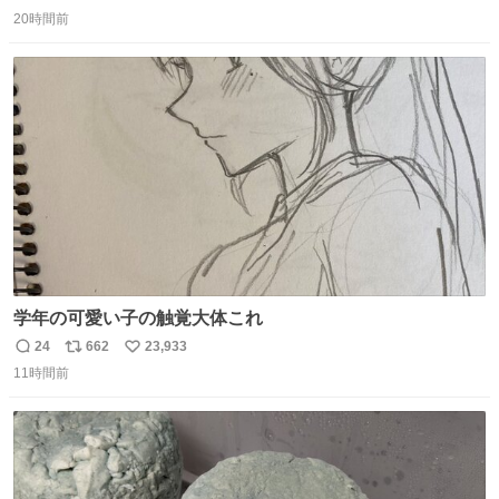
返
リ
い
20時間前
信
ポ
い
数
ス
ね
ト
数
数
学年の可愛い子の触覚大体これ
24
662
23,933
返
リ
い
11時間前
信
ポ
い
数
ス
ね
ト
数
数