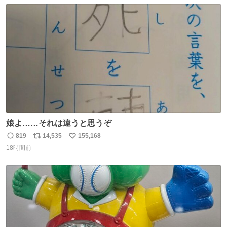
数
ス
ね
ト
数
数
娘よ……それは違うと思うぞ
819
14,535
155,168
返
リ
い
18時間前
信
ポ
い
数
ス
ね
ト
数
数