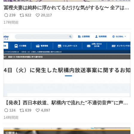
冨樫夫妻は純粋に浮かれてるだけな気がするな〜 全アはこ
こに自分の市場価値的なものを上乗せするので、 すっぴん
239
922
20,117
返
リ
い
＆寝起きのボサボサ頭でも「今日も可愛いね」が止まらな
17時間前
信
ポ
い
い。放っておくと永遠に髪撫でてきて作業進まない()
数
ス
ね
156cm40kg、年中日焼け止めとお友達の私より綺麗な手や
ト
数
数
めてもろて とか言う
【発表】西日本鉄道、駅構内で流れた“不適切音声”に声明
「被害届も検討」 news.livedoor.com/article/detail… 4日
124
639
4,097
返
リ
い
に西鉄福岡（天神）駅および薬院駅で発生した駅構内放送
14時間前
信
ポ
い
事案について声明を公表した。「第三者によって駅構内放
数
ス
ね
送設備に外部から不正に音声が流された可能性も含めて確
ト
数