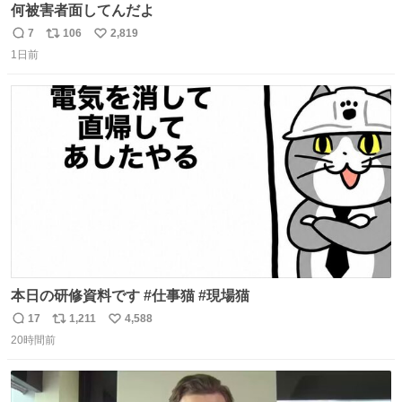
何被害者面してんだよ
7
106
2,819
返
リ
い
1日前
信
ポ
い
数
ス
ね
ト
数
数
本日の研修資料です #仕事猫 #現場猫
17
1,211
4,588
返
リ
い
20時間前
信
ポ
い
数
ス
ね
ト
数