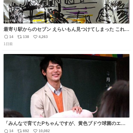
最寄り駅からのセブン えらいもん見つけてしまった これ売
ってくれへんかな… #浅井健一 #ポテチ #ロックの名盤
14
138
4,263
返
リ
い
1日前
信
ポ
い
数
ス
ね
ト
数
数
「みんなで育てたPちゃんですが、黄色ブドウ球菌のエン
テロトキシン（耐熱性毒素）が検出されたので、議論する
14
692
10,082