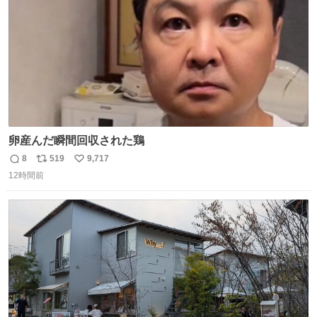
卵産んだ瞬間回収された鶏
8
519
9,717
返
リ
い
12時間前
信
ポ
い
数
ス
ね
ト
数
数