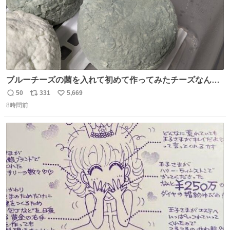
ブルーチーズの菌を入れて初めて作ってみたチーズなんだ
けど 本能でちょっとヤバいと思っちゃう見た目だな
50
331
5,669
返
リ
い
8時間前
信
ポ
い
数
ス
ね
ト
数
数