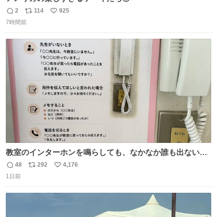
2
114
925
返
リ
い
7時間前
信
ポ
い
数
ス
ね
ト
数
数
教室のインターホンを鳴らしても、なかなか誰も出ないこ
とがあります…。 もしかすると「電話の出方」に困ってい
48
292
4,176
返
リ
い
るのかもしれません。 そこで「何を話せばいいか」が見え
1日前
信
ポ
い
る手引きを用意して、安心して電話に出られるようにしま
数
ス
ね
す。 インターホンの応対も大切なコミュニケーションの学
ト
数
数
びです。