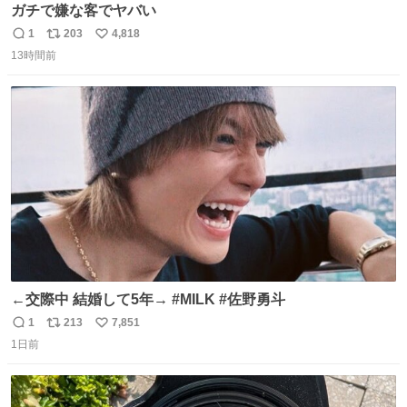
ガチで嫌な客でヤバい
1
203
4,818
返
リ
い
13時間前
信
ポ
い
数
ス
ね
ト
数
数
←交際中 結婚して5年→ #MILK #佐野勇斗
1
213
7,851
返
リ
い
1日前
信
ポ
い
数
ス
ね
ト
数