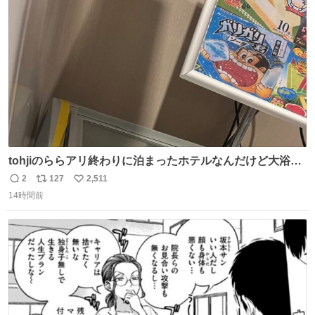
ト
数
数
tohjiのららアリ終わりに泊まったホテルなんだけど大浴場
にアイス置いてあって バニラがこれだった 粋な計らいあり
2
127
2,511
返
リ
い
がとう
14時間前
信
ポ
い
数
ス
ね
ト
数
数