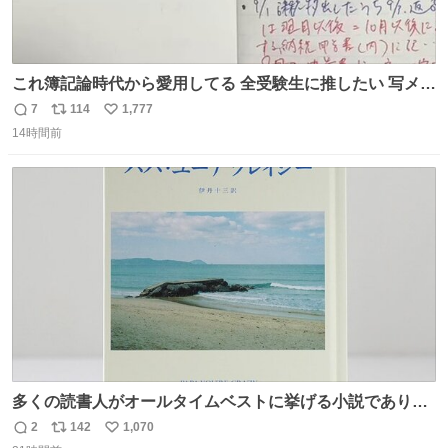
これ簿記論時代から愛用してる 全受験生に推したい 写メし
たとこ、ピーーてレシートよりひと回り大きいサイズくら
7
114
1,777
返
リ
い
いで、シールで出てくるからペターって貼って間違ったと
14時間前
信
ポ
い
こメモメモして持ち歩いてるの 便利だから使って 回し者で
数
ス
ね
もPRでもないよ
ト
数
数
多くの読書人がオールタイムベストに挙げる小説でありな
がら長いこと絶版になっていた本書、思い入れの深い小さ
2
142
1,070
返
リ
い