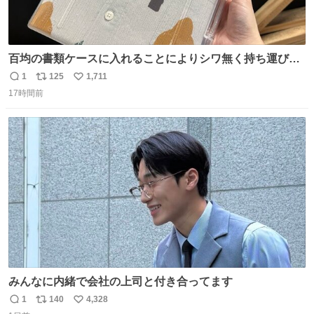
百均の書類ケースに入れることによりシワ無く持ち運びに
成功 いつも劇場のアイロンをお借りしていた ㅤ だいぶ前に
1
125
1,711
返
リ
い
楽屋で誰かが入れているのを見て「真似しよう」と思った
17時間前
信
ポ
い
のを長らく忘れていた 誰だっけ
数
ス
ね
ト
数
数
みんなに内緒で会社の上司と付き合ってます
1
140
4,328
返
リ
い