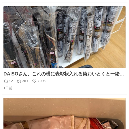
数
ス
ね
ト
数
数
DAISOさん、これの横に表彰状入れる筒おいとくと一緒に
売れますのでご検討下さい
12
203
2,275
返
リ
い
1日前
信
ポ
い
数
ス
ね
ト
数
数