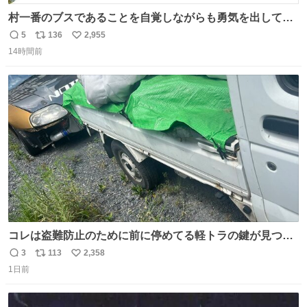
村一番のブスであることを自覚しながらも勇気を出して村
長の息子に恋文を書いたら翌日村の共用井戸に捨てられて
5
136
2,955
返
リ
い
たときの顔になった
14時間前
信
ポ
い
数
ス
ね
ト
数
数
コレは盗難防止のために前に停めてる軽トラの鍵が見つか
らなくて 持ち主すら動かすことができない鉄壁のスープラ
3
113
2,358
返
リ
い
1日前
信
ポ
い
数
ス
ね
ト
数