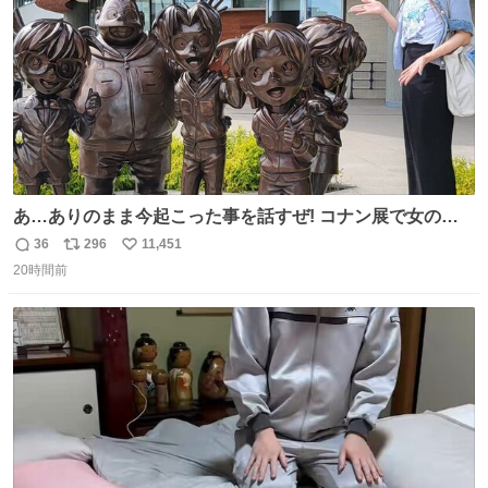
あ…ありのまま今起こった事を話すぜ! コナン展で女の子
に 「千速さんですか！？」 と声をかけられた。 あぁ鞄の
36
296
11,451
返
リ
い
装飾かなと思ったら 「背も高いし見た目もすごく千速さん
20時間前
信
ポ
い
だと思いました！」 それでは聞いてください。 ＿人人人人
数
ス
ね
人＿ ＞今日は私服＜ ￣Y^Y^Y^Y^Y^￣ #白樹鳥取大阪コ
ト
数
数
ナン旅行2026