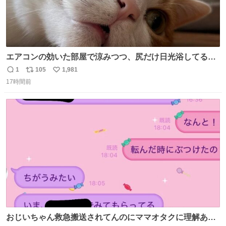
エアコンの効いた部屋で涼みつつ、尻だけ日光浴してる猫
もはや貴族じゃん！
1
105
1,981
返
リ
い
17時間前
信
ポ
い
数
ス
ね
ト
数
数
おじいちゃん救急搬送されてんのにママオタクに理解あっ