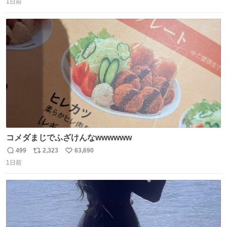
1日前
信
ポ
い
数
ス
ね
ト
数
数
コメダまじでふざけんなwwwwww
499
2,323
63,690
返
リ
い
1日前
信
ポ
い
数
ス
ね
ト
数
数