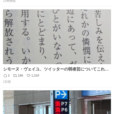
な版元さんからとても美しい装丁で復刊されました。い
21時間前
信
ポ
い
や〜素晴らしいですね。 パパ・ユーア クレイジー
数
ス
ね
rebelbooks.theshop.jp/items/153696070
ト
数
数
シモーヌ・ヴェイユ、ツイッターの弱者芸についてこれ以
上なく鋭く分析していて本当に凄い。俺辞めちゃうかもイ
2
186
1,320
返
リ
い
ンターネット。これ読み終わったら
1日前
信
ポ
い
数
ス
ね
ト
数
数