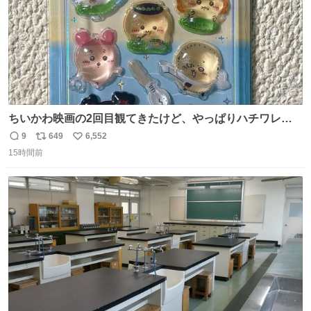
ちいかわ映画の2回目観てきたけど、やっぱりハチワレの
「ハモりすごいよッ…」に対するちいかわの「エ゛ッ!?(い
9
649
6,552
返
リ
い
まそんな場合じゃねぇだろお前よぉ)」が面白すぎる。
15時間前
信
ポ
い
数
ス
ね
ト
数
数