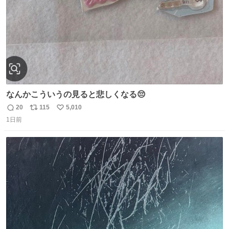
なんかこういうの見ると悲しくなる😔
20
115
5,010
返
リ
い
1日前
信
ポ
い
数
ス
ね
ト
数
数