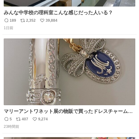
みんな中学校の理科室こんな感じだった人いる？
189
2,352
39,884
返
リ
い
1日前
信
ポ
い
数
ス
ね
ト
数
数
マリーアントワネット展の物販で買ったドレスチャームを
流行りのめじるしアクセサリーにして、リップにつけた
5
407
9,274
返
リ
い
り、同じく物販で購入したシュシュにつけたりしています
23時間前
信
ポ
い
💄💎
数
ス
ね