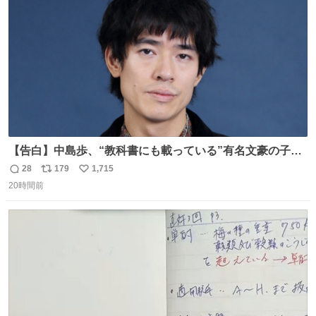
数
【告白】中島歩、“教科書にも載っている”有名文豪の子孫
だった「ばぁばのじぃじ」
28
179
1,715
返
リ
い
news.livedoor.com/article/detail… 中島は明治時代の文
20時間前
信
ポ
い
豪・国木田独歩の玄孫だという。国木田との関係は「ばあ
数
ス
ね
ちゃんのじいちゃん」だとし、“歩”という名前も独歩から
ト
数
数
取られているとのこと。