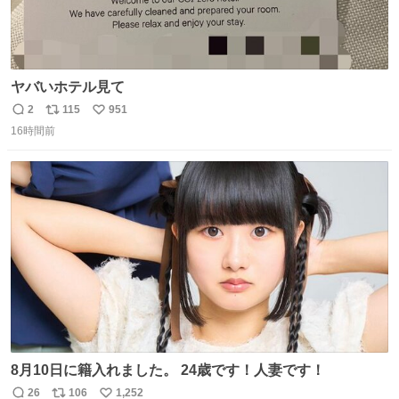
ヤバいホテル見て
2
115
951
返
リ
い
16時間前
信
ポ
い
数
ス
ね
ト
数
数
8月10日に籍入れました。 24歳です！人妻です！
26
106
1,252