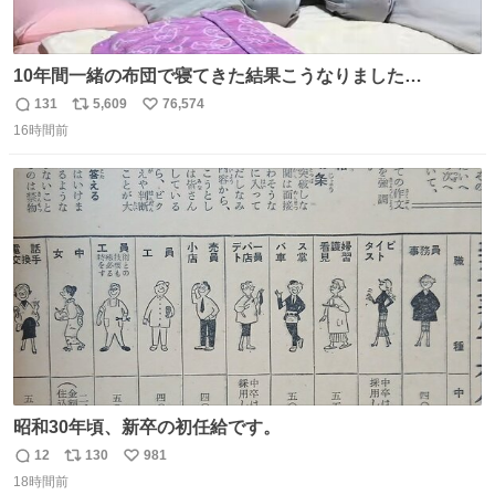
10年間一緒の布団で寝てきた結果こうなりました…
131
5,609
76,574
返
リ
い
16時間前
信
ポ
い
数
ス
ね
ト
数
数
昭和30年頃、新卒の初任給です。
12
130
981
返
リ
い
18時間前
信
ポ
い