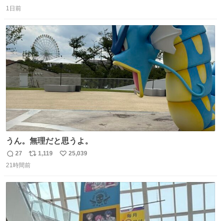
返
リ
い
😭 海渡ってくる時に潰れたっぽい 「一旦戻して新しいの
1日前
信
ポ
い
送ってもらいます」みたいに言ってたから 在庫ないし💦 っ
数
ス
ね
て事で中身無事だったから連れて帰って来た😅 壊れる物な
ト
数
数
くて良かった
うん。無理だと思うよ。
27
1,119
25,039
返
リ
い
21時間前
信
ポ
い
数
ス
ね
ト
数
数