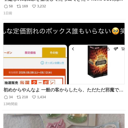
未開封品 かなり前に楽天だかで買った多分未使用のデモ機
58
169
3,232
返
リ
い
で-が出るのだと思うんだよね ヤフオクで売れてない190万
1日前
信
ポ
い
があったけど初代じゃあるまいし流石にそこまではねぇ 日
数
ス
ね
本初のモデルではあるけど´д` ; #Apple #iPhone3G
ト
数
数
初めからやんなよ 一般の客からしたら、ただただ邪魔でし
かないのよ
34
218
1,434
返
リ
い
13時間前
信
ポ
い
数
ス
ね
ト
数
数