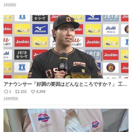
返
リ
い
1時間前
信
ポ
い
数
ス
ね
ト
数
数
アナウンサー「好調の要因はどんなところですか？」 工藤
「え〜、、、要因、、、」 阪神ファン「ﾌｧﾝﾉｵｶｹﾞｰ!」 工藤
1
231
4,309
返
リ
い
「ファンのおかげですっ！😎」 阪神ファンやっぱりオモロ
16時間前
信
ポ
い
すぎ笑
数
ス
ね
ト
数
数