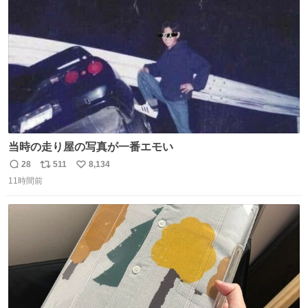
数
当時の走り屋の写真が一番エモい
28
511
8,134
返
リ
い
11時間前
信
ポ
い
数
ス
ね
ト
数
数