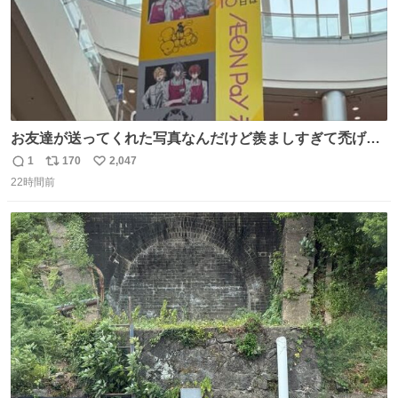
お友達が送ってくれた写真なんだけど羨ましすぎて禿げそ
う
1
170
2,047
返
リ
い
22時間前
信
ポ
い
数
ス
ね
ト
数
数