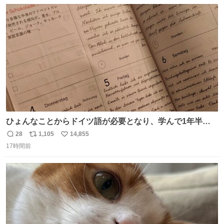
数
ス
ね
ほしい #DMMバヌーシ
ト
数
数
ひょんなことからドイツ語が必要となり、学んで1年半に
なる。 ちなみに最初の半年で『必携ドイツ文法総まとめ』
28
1,105
14,855
返
リ
い
と『重要単語4000』を数十周して丸暗記した。読み書きに
17時間前
信
ポ
い
困らなくなり、日記も8ヶ月続けて書ける量はこの通り。
数
ス
ね
Geminiの添削もエラーの指摘は激減し、上級の表現を教え
ト
数
数
てもらう今日この頃。