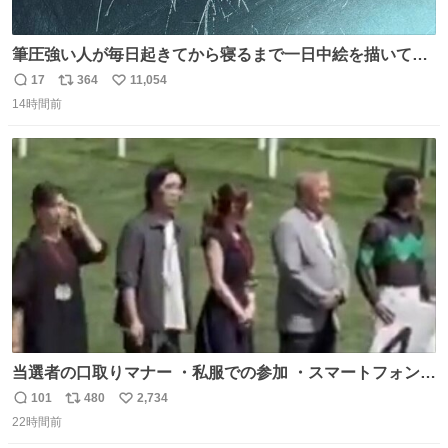
筆圧強い人が毎日起きてから寝るまで一日中絵を描いてる
とこうなる。 異常事態です。
17
364
11,054
返
リ
い
14時間前
信
ポ
い
数
ス
ね
ト
数
数
当選者の口取りマナー ・私服での参加 ・スマートフォンで
の撮影 ・調教師へ自分から握手を求める行為 ・シャツをズ
101
480
2,734
返
リ
い
ボンにインしていない服装 ・ボディーバッグの着用 私も口
22時間前
信
ポ
い
ドリに参加したいので、出禁になる前に繰り返し案内して