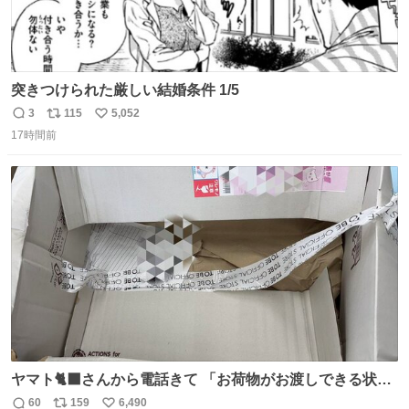
突きつけられた厳しい結婚条件 1/5
3
115
5,052
返
リ
い
17時間前
信
ポ
い
数
ス
ね
ト
数
数
ヤマト🐈‍⬛さんから電話きて 「お荷物がお渡しできる状況
でない程潰れてまして」って えっ😳 見に行くとこの状態
60
159
6,490