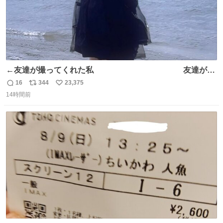
←友達が撮ってくれた私 友達が描
いてくれた私→
16
344
23,375
返
リ
い
14時間前
信
ポ
い
数
ス
ね
ト
数
数