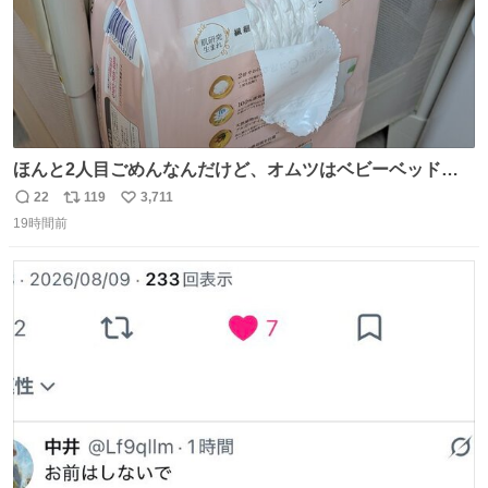
ほんと2人目ごめんなんだけど、オムツはベビーベッドにS
字フックで吊るしてる😂
22
119
3,711
返
リ
い
19時間前
信
ポ
い
数
ス
ね
ト
数
数