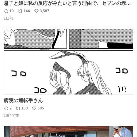
息子と娘に私の反応がみたいと言う理由で、セブンの赤魚
の煮付けを食べさせられ、ちいかわの映画に連れてこられ
10
144
3,587
返
リ
い
ました 一体どういうことなんやで…
1日前
信
ポ
い
数
ス
ね
ト
数
数
病院の運転手さん
2
100
605
返
リ
い
16時間前
信
ポ
い
数
ス
ね
ト
数
数