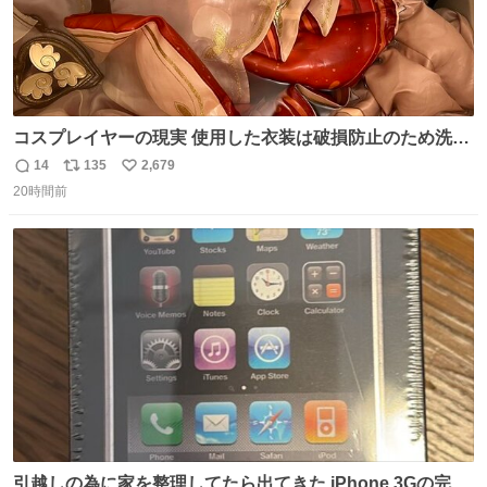
コスプレイヤーの現実 使用した衣装は破損防止のため洗濯
機に入れられないので、大体こんな感じで浸け置きした後
14
135
2,679
返
リ
い
に手洗い…
20時間前
信
ポ
い
数
ス
ね
ト
数
数
引越しの為に家を整理してたら出てきた iPhone 3Gの完全