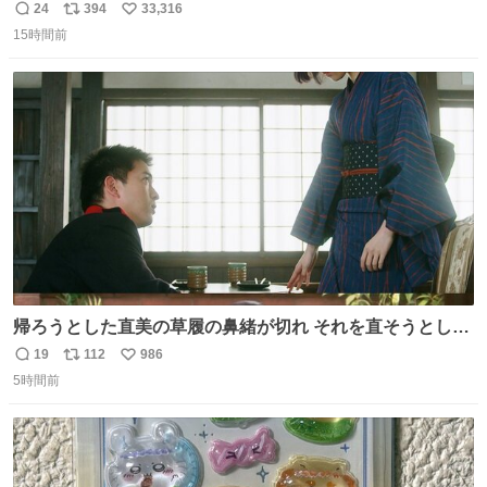
て不謹慎だけどウケる
24
394
33,316
返
リ
い
15時間前
信
ポ
い
数
ス
ね
ト
数
数
帰ろうとした直美の草履の鼻緒が切れ それを直そうとした
小川がさらに壊し…… 結果、直美をおんぶして送ることに
19
112
986
返
リ
い
なりました。 👇鼻緒はいつも恋のキューピッド？
5時間前
信
ポ
い
web.nhk/tv/an/kazekaor…［見逃し配信中］ #朝ドラ #風
数
ス
ね
薫る 上坂樹里 甲斐翔真
ト
数
数