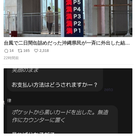
台風で二日間缶詰めだった沖縄県民が一斉に外出した結
果、パルコの駐車場フル満車🤣
14
165
2,318
返
リ
い
22時間前
信
ポ
い
数
ス
ね
ト
数
数