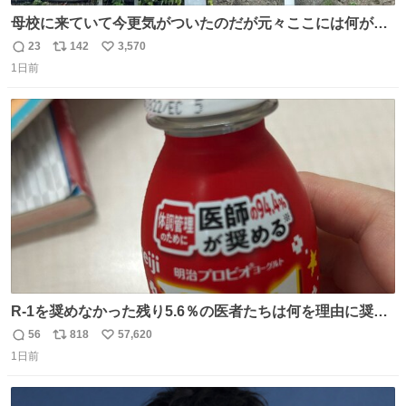
母校に来ていて今更気がついたのだが元々ここには何があ
ったのだろう…？_:(´ཀ`」 ∠):
23
142
3,570
返
リ
い
1日前
信
ポ
い
数
ス
ね
ト
数
数
R-1を奨めなかった残り5.6％の医者たちは何を理由に奨め
なかったのかガチで気になってきてやばい勉強どころじゃ
56
818
57,620
返
リ
い
ない
1日前
信
ポ
い
数
ス
ね
ト
数